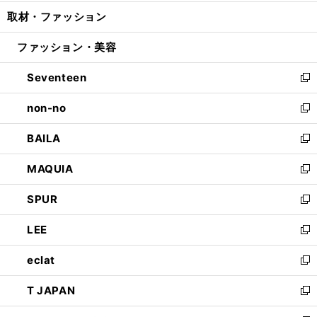
開
ウ
ン
ウ
し
取材・ファッション
く
で
ド
ィ
い
開
ウ
ン
ウ
ファッション・美容
く
で
ド
ィ
開
ウ
ン
Seventeen
く
で
ド
新
開
ウ
し
non-no
く
で
い
新
開
ウ
し
BAILA
く
ィ
い
新
ン
ウ
し
MAQUIA
ド
ィ
い
新
ウ
ン
ウ
し
SPUR
で
ド
ィ
い
新
開
ウ
ン
ウ
し
LEE
く
で
ド
ィ
い
新
開
ウ
ン
ウ
し
eclat
く
で
ド
ィ
い
新
開
ウ
ン
ウ
し
T JAPAN
く
で
ド
ィ
い
新
開
ウ
ン
ウ
し