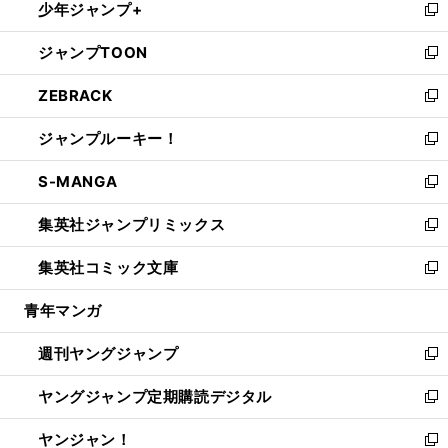
少年ジャンプ+
で
ド
ィ
い
新
開
ウ
ン
ウ
し
ジャンプTOON
く
で
ド
ィ
い
新
開
ウ
ン
ウ
し
ZEBRACK
く
で
ド
ィ
い
新
開
ウ
ン
ウ
し
ジャンプルーキー！
く
で
ド
ィ
い
新
開
ウ
ン
ウ
し
S-MANGA
く
で
ド
ィ
い
新
開
ウ
ン
ウ
し
集英社ジャンプリミックス
く
で
ド
ィ
い
新
開
ウ
ン
ウ
し
集英社コミック文庫
く
で
ド
ィ
い
新
開
ウ
ン
ウ
し
青年マンガ
く
で
ド
ィ
い
開
ウ
ン
ウ
週刊ヤングジャンプ
く
で
ド
ィ
新
開
ウ
ン
し
ヤングジャンプ定期購読デジタル
く
で
ド
い
新
開
ウ
ウ
し
ヤンジャン！
く
で
ィ
い
新