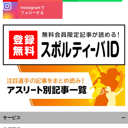
stagra
Instagramで
m
フォローする
サービス
開
く/