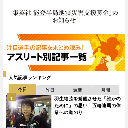
人気記事ランキング
今日
昨日
週間
月間
羽生結弦を覚醒させた「誰かの
1
ために」の思い 五輪連覇の偉
業への道のり