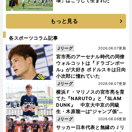
壊」はこうして生まれた
もっと見る
各スポーツコラム記事
Jリーグ
2026.08.07更新
宮市亮のアーセナル時代の同僚
ウォルコットは『ドラゴンボー
ル』が大好き ポドルスキは日向
小次郎に憧れていた
Jリーグ
2026.08.07更新
横浜Ｆ・マリノスの宮市亮を育
てた『NARUTO』と『SLAM
DUNK』 中京大中京の同級
生・木原龍一は"ジャンプ係"だ
った
Jリーグ
2026.08.06更新
サッカー日本代表と無縁のＪリ