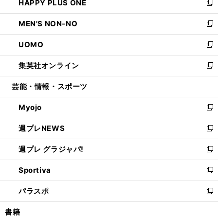
HAPPY PLUS ONE
く
で
ド
ィ
い
新
開
ウ
ン
ウ
し
MEN'S NON-NO
く
で
ド
ィ
い
新
開
ウ
ン
ウ
し
UOMO
く
で
ド
ィ
い
新
開
ウ
ン
ウ
し
集英社オンライン
く
で
ド
ィ
い
新
開
ウ
ン
ウ
し
芸能・情報・スポーツ
く
で
ド
ィ
い
開
ウ
ン
ウ
Myojo
く
で
ド
ィ
新
開
ウ
ン
し
週プレNEWS
く
で
ド
い
新
開
ウ
ウ
し
週プレ グラジャパ!
く
で
ィ
い
新
開
ン
ウ
し
Sportiva
く
ド
ィ
い
新
ウ
ン
ウ
し
パラスポ
で
ド
ィ
い
新
開
ウ
ン
ウ
し
書籍
く
で
ド
ィ
い