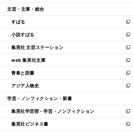
開
ウ
ン
ウ
文芸・文庫・総合
く
で
ド
ィ
開
ウ
ン
すばる
く
で
ド
新
開
ウ
し
小説すばる
く
で
い
新
開
ウ
し
集英社 文芸ステーション
く
ィ
い
新
ン
ウ
し
web 集英社文庫
ド
ィ
い
新
ウ
ン
ウ
し
青春と読書
で
ド
ィ
い
新
開
ウ
ン
ウ
し
アジア人物史
く
で
ド
ィ
い
新
開
ウ
ン
ウ
し
学芸・ノンフィクション・新書
く
で
ド
ィ
い
開
ウ
ン
ウ
集英社学芸部 - 学芸・ノンフィクション
く
で
ド
ィ
新
開
ウ
ン
し
集英社ビジネス書
く
で
ド
い
新
開
ウ
ウ
し