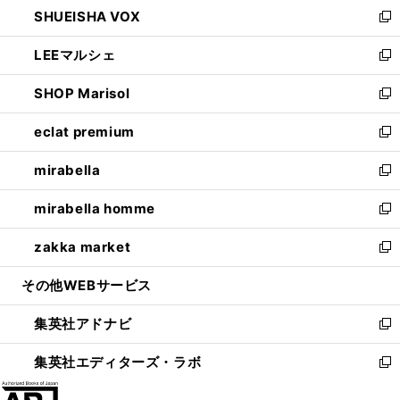
し
SHUEISHA VOX
で
ド
ィ
い
新
開
ウ
ン
ウ
し
LEEマルシェ
く
で
ド
ィ
い
新
開
ウ
ン
ウ
し
SHOP Marisol
く
で
ド
ィ
い
新
開
ウ
ン
ウ
し
eclat premium
く
で
ド
ィ
い
新
開
ウ
ン
ウ
し
mirabella
く
で
ド
ィ
い
新
開
ウ
ン
ウ
し
mirabella homme
く
で
ド
ィ
い
新
開
ウ
ン
ウ
し
zakka market
く
で
ド
ィ
い
新
開
ウ
ン
ウ
し
その他WEBサービス
く
で
ド
ィ
い
開
ウ
ン
ウ
集英社アドナビ
く
で
ド
ィ
新
開
ウ
ン
し
集英社エディターズ・ラボ
く
で
ド
い
新
開
ウ
ウ
し
く