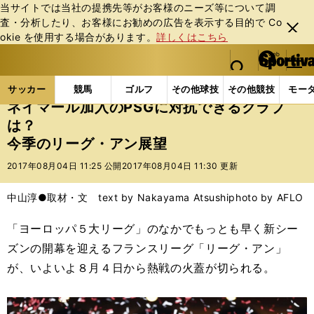
当サイトでは当社の提携先等がお客様のニーズ等について調
査・分析したり、お客様にお勧めの広告を表⽰する⽬的で Co
閉じ
okie を使⽤する場合があります。
詳しくはこちら
る
マイペ
web Sportiva (webスポルティーバ)
検索
メニュ
we
ー
サッカーの記事一覧
海外サッカー
海外サッカー
b
ジ
サッカー
競馬
ゴルフ
その他球技
その他競技
モー
ス
ネイマール加入のPSGに対抗できるクラブ
ポ
は？
ル
今季のリーグ・アン展望
テ
ィ
2017年08月04日 11:25 公開
2017年08月04日 11:30 更新
ー
バ
中山淳●取材・文 text by Nakayama Atsushi
photo by AFLO
「ヨーロッパ５大リーグ」のなかでもっとも早く新シー
ズンの開幕を迎えるフランスリーグ「リーグ・アン」
が、いよいよ８月４日から熱戦の火蓋が切られる。