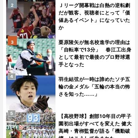
Ｊリーグ開幕戦は白熱の逆転劇
2
だが観客、視聴者にとって「価
値あるイベント」になっていた
か
栗原陵矢が無名校進学の理由は
3
「自転車で13分」 春江工出身
として最初で最後のプロ野球選
手となった
4
羽生結弦が一時は諦めたソチ五
輪の金メダル「五輪の本当の怖
さを知った......」
5
【高校野球】創部10年目の甲子
園初出場がすべてを変えた 健大
高崎・青栁監督が語る「機動破