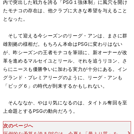
内で突出した戦力を誇る「PSG１強体制」に風穴を開け
たモナコの存在は、他クラブに大きな希望を与えること
となった。
そして迎える今シーズンのリーグ・アンは、まさに群
雄割拠の様相だ。もちろん本命はPSGに変わりはない
が、昨シーズンの王者モナコを筆頭に、新オーナーが改
革を進めるマルセイユとリール、それを追うリヨン、さ
らにニースも優勝争いに加わる実力が十分にある。イン
グランド・プレミアリーグのように、リーグ・アンも
「ビッグ６」の時代が到来するかもしれない。
そんななか、やはり気になるのは、タイトル奪回を至
上命題とするPSGの動向だろう。
次のページへ
圧倒的な予算を誇るPSGは、今夏も「量より質」を