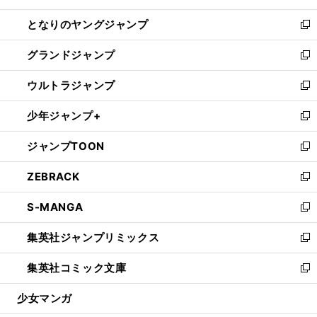
開
ン
ウ
し
となりのヤングジャンプ
く
ド
ィ
い
新
ウ
ン
ウ
し
グランドジャンプ
で
ド
ィ
い
新
開
ウ
ン
ウ
し
ウルトラジャンプ
く
で
ド
ィ
い
新
開
ウ
ン
ウ
し
少年ジャンプ+
く
で
ド
ィ
い
新
開
ウ
ン
ウ
し
ジャンプTOON
く
で
ド
ィ
い
新
開
ウ
ン
ウ
し
ZEBRACK
く
で
ド
ィ
い
新
開
ウ
ン
ウ
し
S-MANGA
く
で
ド
ィ
い
新
開
ウ
ン
ウ
し
集英社ジャンプリミックス
く
で
ド
ィ
い
新
開
ウ
ン
ウ
し
集英社コミック文庫
く
で
ド
ィ
い
新
開
ウ
ン
ウ
し
少女マンガ
く
で
ド
ィ
い
開
ウ
ン
ウ