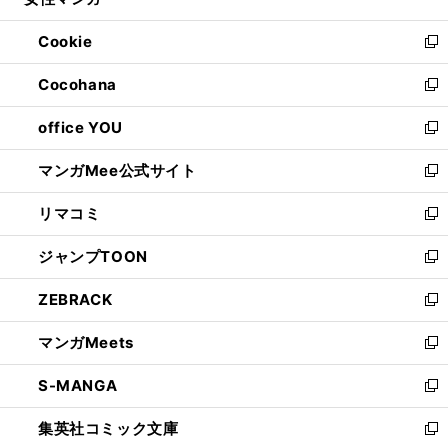
ィ
い
開
ウ
ン
ウ
Cookie
く
で
ド
ィ
新
開
ウ
ン
し
Cocohana
く
で
ド
い
新
開
ウ
ウ
し
office YOU
く
で
ィ
い
新
開
ン
ウ
し
マンガMee公式サイト
く
ド
ィ
い
新
ウ
ン
ウ
し
リマコミ
で
ド
ィ
い
新
開
ウ
ン
ウ
し
ジャンプTOON
く
で
ド
ィ
い
新
開
ウ
ン
ウ
し
ZEBRACK
く
で
ド
ィ
い
新
開
ウ
ン
ウ
し
マンガMeets
く
で
ド
ィ
い
新
開
ウ
ン
ウ
し
S-MANGA
く
で
ド
ィ
い
新
開
ウ
ン
ウ
し
集英社コミック文庫
く
で
ド
ィ
い
新