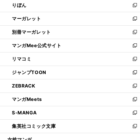
りぼん
く
で
ド
ィ
新
開
ウ
ン
し
マーガレット
く
で
ド
い
新
開
ウ
ウ
し
別冊マーガレット
く
で
ィ
い
新
開
ン
ウ
し
マンガMee公式サイト
く
ド
ィ
い
新
ウ
ン
ウ
し
リマコミ
で
ド
ィ
い
新
開
ウ
ン
ウ
し
ジャンプTOON
く
で
ド
ィ
い
新
開
ウ
ン
ウ
し
ZEBRACK
く
で
ド
ィ
い
新
開
ウ
ン
ウ
し
マンガMeets
く
で
ド
ィ
い
新
開
ウ
ン
ウ
し
S-MANGA
く
で
ド
ィ
い
新
開
ウ
ン
ウ
し
集英社コミック文庫
く
で
ド
ィ
い
新
開
ウ
ン
ウ
し
女性マンガ
く
で
ド