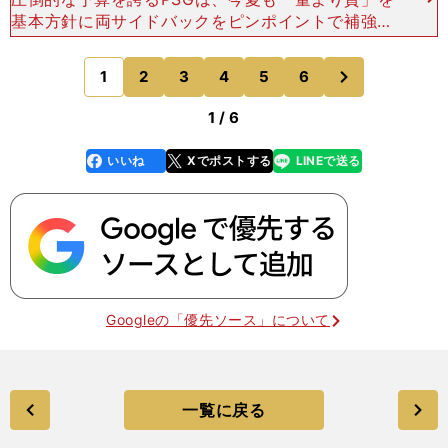
基本方針に両サイドバックをピンポイントで補強。
手薄な右サイドには、マンチェスター・シティへの
移籍が濃厚と見られていたブラジル代表のDFダニ
次
1
2
3
4
5
6
のページへ
エウ・アウベス
1 / 6
いいね
Xでポストする
LINEで送る
line
faceboo
x
k
Googleの「優先ソース」について
一覧に戻る