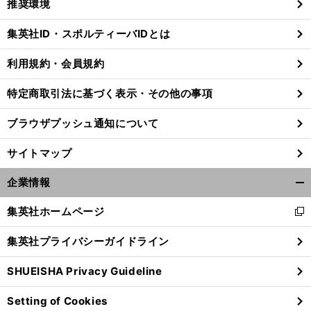
推奨環境
閉
じ
集英社ID・スポルティーバIDとは
る
利用規約・会員規約
特定商取引法に基づく表示・その他の事項
ブラウザプッシュ通知について
サイトマップ
企業情報
開
く/
集英社ホームページ
新
閉
し
じ
集英社プライバシーガイドライン
、
。
ス
、
」
楽
い
前
る
へ
×
ウ
SHUEISHA Privacy Guideline
ィ
ン
Setting of Cookies
ド