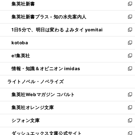
集英社新書
く
で
ィ
い
新
開
ン
ウ
し
集英社新書プラス - 知の水先案内人
く
ド
ィ
い
新
ウ
ン
ウ
し
1日5分で、明日は変わる よみタイ yomitai
で
ド
ィ
い
新
開
ウ
ン
ウ
し
kotoba
く
で
ド
ィ
い
新
開
ウ
ン
ウ
し
e!集英社
く
で
ド
ィ
い
新
開
ウ
ン
ウ
し
情報・知識＆オピニオン imidas
く
で
ド
ィ
い
新
開
ウ
ン
ウ
し
ライトノベル・ノベライズ
く
で
ド
ィ
い
開
ウ
ン
ウ
集英社Webマガジン コバルト
く
で
ド
ィ
新
開
ウ
ン
し
集英社オレンジ文庫
く
で
ド
い
新
開
ウ
ウ
し
シフォン文庫
く
で
ィ
い
新
開
ン
ウ
し
ダッシュエックス文庫公式サイト
く
ド
ィ
い
新