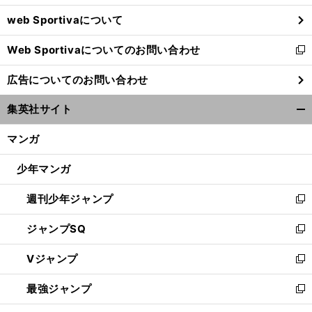
ウ
web Sportivaについて
で
開
Web Sportivaについてのお問い合わせ
く
新
し
広告についてのお問い合わせ
い
ウ
集英社サイト
ィ
開
ン
く/
マンガ
ド
閉
ウ
じ
少年マンガ
で
る
開
週刊少年ジャンプ
く
新
し
ジャンプSQ
い
新
ウ
し
Vジャンプ
ィ
い
新
ン
ウ
し
最強ジャンプ
ド
ィ
い
新
ウ
ン
ウ
し