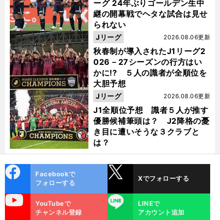
ーグ 24年ぶりゴールデン生中
継の開幕戦でヘタな試合は見せ
られない
Jリーグ
2026.08.06更新
秋春制が導入されたJ1リーグ2
026－27シーズンの行方はい
かに!? ５人の識者が全順位を
大胆予想
Jリーグ
2026.08.06更新
J1全順位予想 識者５人が推す
優勝候補筆頭は？ J2降格の憂
き目に遭いそうな３クラブと
は？
cebo
X
Facebookで
Xでフォローする
ok
フォローする
uTube
LINE
YouTubeで
LINEで
チャンネル登録
アカウント追加