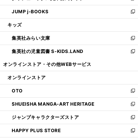
ウ
ン
ウ
し
JUMP j-BOOKS
で
ド
ィ
い
新
開
ウ
ン
ウ
し
キッズ
く
で
ド
ィ
い
開
ウ
ン
ウ
集英社みらい文庫
く
で
ド
ィ
新
開
ウ
ン
し
集英社の児童図書 S-KIDS.LAND
く
で
ド
い
新
開
ウ
ウ
し
オンラインストア・
その他WEBサービス
く
で
ィ
い
開
ン
ウ
オンラインストア
く
ド
ィ
ウ
ン
OTO
で
ド
新
開
ウ
し
SHUEISHA MANGA-ART HERITAGE
く
で
い
新
開
ウ
し
ジャンプキャラクターズストア
く
ィ
い
新
ン
ウ
し
HAPPY PLUS STORE
ド
ィ
い
新
ウ
ン
ウ