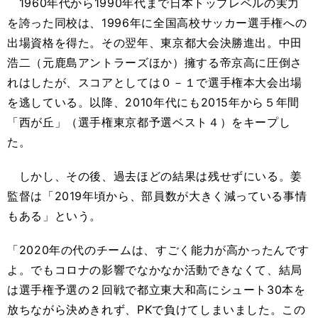
1960年代から1990年代まで日本トップレベルの実力
を誇った同校は、1996年に全国高校サッカー選手権への
出場資格を得た。その翌年、東京都大会決勝進出。中田
浩二（元鹿島アントラーズほか）擁する帝京高に圧倒さ
れはしたが、スコアとしては０－１で選手権本大会出場
を逃している。以降、2010年代にも2015年から５年間
「西が丘」（選手権東京都予選ベスト４）をキープし
た。
しかし、その後、過去ほどの結果は残せずにいる。姜
監督は「2019年頃から、部員数が大きく減っている事情
もある」という。
「2020年の代のチームは、すごく能力が高かったんです
よ。でもコロナの影響でなかなか活動できなくて、結局
は選手権予選の２回戦で都立東大和高にシュート30本を
放ちながら決めきれず、PKで負けてしまいました。この