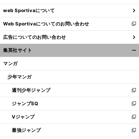
ウ
web Sportivaについて
で
開
Web Sportivaについてのお問い合わせ
く
新
し
広告についてのお問い合わせ
い
ウ
集英社サイト
ィ
開
ン
く/
マンガ
ド
閉
ウ
じ
少年マンガ
で
る
開
週刊少年ジャンプ
く
新
し
ジャンプSQ
い
新
ウ
し
Vジャンプ
ィ
い
新
ン
ウ
し
最強ジャンプ
ド
ィ
い
新
ウ
ン
ウ
し