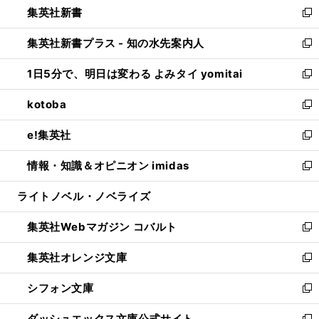
集英社新書
く
で
ィ
い
新
開
ン
ウ
し
集英社新書プラス - 知の水先案内人
く
ド
ィ
い
新
ウ
ン
ウ
し
1日5分で、明日は変わる よみタイ yomitai
で
ド
ィ
い
新
開
ウ
ン
ウ
し
kotoba
く
で
ド
ィ
い
新
開
ウ
ン
ウ
し
e!集英社
く
で
ド
ィ
い
新
開
ウ
ン
ウ
し
情報・知識＆オピニオン imidas
く
で
ド
ィ
い
新
開
ウ
ン
ウ
し
ライトノベル・ノベライズ
く
で
ド
ィ
い
開
ウ
ン
ウ
集英社Webマガジン コバルト
く
で
ド
ィ
新
開
ウ
ン
し
集英社オレンジ文庫
く
で
ド
い
新
開
ウ
ウ
し
シフォン文庫
く
で
ィ
い
新
開
ン
ウ
し
ダッシュエックス文庫公式サイト
く