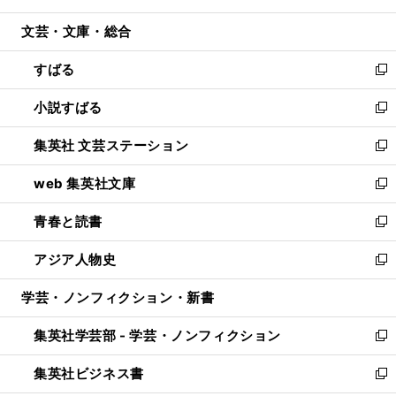
開
ウ
ン
ウ
文芸・文庫・総合
く
で
ド
ィ
開
ウ
ン
すばる
く
で
ド
新
開
ウ
し
小説すばる
く
で
い
新
開
ウ
し
集英社 文芸ステーション
く
ィ
い
新
ン
ウ
し
web 集英社文庫
ド
ィ
い
新
ウ
ン
ウ
し
青春と読書
で
ド
ィ
い
新
開
ウ
ン
ウ
し
アジア人物史
く
で
ド
ィ
い
新
開
ウ
ン
ウ
し
学芸・ノンフィクション・新書
く
で
ド
ィ
い
開
ウ
ン
ウ
集英社学芸部 - 学芸・ノンフィクション
く
で
ド
ィ
新
開
ウ
ン
し
集英社ビジネス書
く
で
ド
い
新
開
ウ
ウ
し