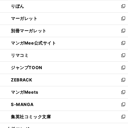
ウ
ン
ウ
りぼん
く
で
ド
ィ
新
開
ウ
ン
し
マーガレット
く
で
ド
い
新
開
ウ
ウ
し
別冊マーガレット
く
で
ィ
い
新
開
ン
ウ
し
マンガMee公式サイト
く
ド
ィ
い
新
ウ
ン
ウ
し
リマコミ
で
ド
ィ
い
新
開
ウ
ン
ウ
し
ジャンプTOON
く
で
ド
ィ
い
新
開
ウ
ン
ウ
し
ZEBRACK
く
で
ド
ィ
い
新
開
ウ
ン
ウ
し
マンガMeets
く
で
ド
ィ
い
新
開
ウ
ン
ウ
し
S-MANGA
く
で
ド
ィ
い
新
開
ウ
ン
ウ
し
集英社コミック文庫
く
で
ド
ィ
い
新
開
ウ
ン
ウ
し