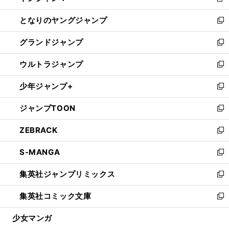
新
開
ン
ウ
し
となりのヤングジャンプ
く
ド
ィ
い
新
ウ
ン
ウ
し
グランドジャンプ
で
ド
ィ
い
新
開
ウ
ン
ウ
し
ウルトラジャンプ
く
で
ド
ィ
い
新
開
ウ
ン
ウ
し
少年ジャンプ+
く
で
ド
ィ
い
新
開
ウ
ン
ウ
し
ジャンプTOON
く
で
ド
ィ
い
新
開
ウ
ン
ウ
し
ZEBRACK
く
で
ド
ィ
い
新
開
ウ
ン
ウ
し
S-MANGA
く
で
ド
ィ
い
新
開
ウ
ン
ウ
し
集英社ジャンプリミックス
く
で
ド
ィ
い
新
開
ウ
ン
ウ
し
集英社コミック文庫
く
で
ド
ィ
い
新
開
ウ
ン
ウ
し
少女マンガ
く
で
ド
ィ
い
開