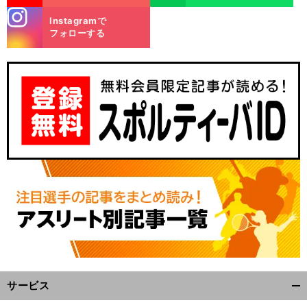
stagra
Instagramで
m
フォローする
サービス
開
く/