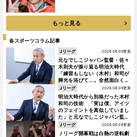
もっと見る
各スポーツコラム記事
Jリーグ
2026.08.09更新
元なでしこジャパン監督・佐々
木則夫が振り返る明治大時代
「練習もしない（木村）和司が
脚光を浴びて...。全然面白くな
い４年間でした」
Jリーグ
2026.08.09更新
明治大時代から別格だった木村
和司の技術 「実は僕、アイツ
のフェイントを真似していまし
た」と元なでしこジャパン監
督・佐々木則夫
Jリーグ
2026.08.08更新
Ｊリーグ開幕戦は白熱の逆転劇