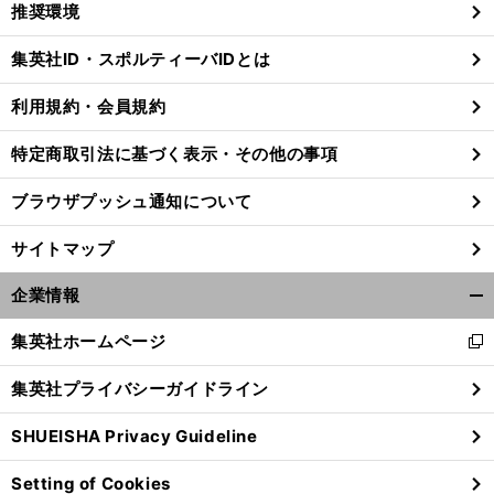
推奨環境
閉
じ
集英社ID・スポルティーバIDとは
る
利用規約・会員規約
特定商取引法に基づく表示・その他の事項
ブラウザプッシュ通知について
サイトマップ
企業情報
開
く/
集英社ホームページ
新
閉
し
じ
集英社プライバシーガイドライン
い
る
ウ
SHUEISHA Privacy Guideline
ィ
ン
Setting of Cookies
ド