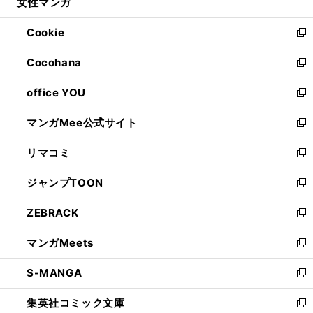
女性マンガ
く
で
ド
ィ
い
開
ウ
ン
ウ
Cookie
く
で
ド
ィ
新
開
ウ
ン
し
Cocohana
く
で
ド
い
新
開
ウ
ウ
し
office YOU
く
で
ィ
い
新
開
ン
ウ
し
マンガMee公式サイト
く
ド
ィ
い
新
ウ
ン
ウ
し
リマコミ
で
ド
ィ
い
新
開
ウ
ン
ウ
し
ジャンプTOON
く
で
ド
ィ
い
新
開
ウ
ン
ウ
し
ZEBRACK
く
で
ド
ィ
い
新
開
ウ
ン
ウ
し
マンガMeets
く
で
ド
ィ
い
新
開
ウ
ン
ウ
し
S-MANGA
く
で
ド
ィ
い
新
開
ウ
ン
ウ
し
集英社コミック文庫
く
で
ド
ィ
い
新