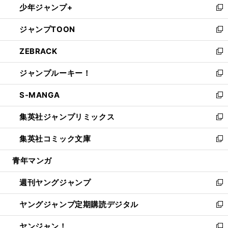
少年ジャンプ+
で
ド
ィ
い
新
開
ウ
ン
ウ
し
ジャンプTOON
く
で
ド
ィ
い
新
開
ウ
ン
ウ
し
ZEBRACK
く
で
ド
ィ
い
新
開
ウ
ン
ウ
し
ジャンプルーキー！
く
で
ド
ィ
い
新
開
ウ
ン
ウ
し
S-MANGA
く
で
ド
ィ
い
新
開
ウ
ン
ウ
し
集英社ジャンプリミックス
く
で
ド
ィ
い
新
開
ウ
ン
ウ
し
集英社コミック文庫
く
で
ド
ィ
い
新
開
ウ
ン
ウ
し
青年マンガ
く
で
ド
ィ
い
開
ウ
ン
ウ
週刊ヤングジャンプ
く
で
ド
ィ
新
開
ウ
ン
し
ヤングジャンプ定期購読デジタル
く
で
ド
い
新
開
ウ
ウ
し
ヤンジャン！
く
で
ィ
い