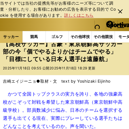
当サイトでは当社の提携先等がお客様のニーズ等について調
査・分析したり、お客様にお勧めの広告を表⽰する⽬的で Co
閉じ
okie を使⽤する場合があります。
詳しくはこちら
る
マイペ
web Sportiva (webスポルティーバ)
検索
メニュ
we
ー
サッカーの記事一覧
Jリーグ他
高校・ユース
【
b
ジ
サッカー
競馬
ゴルフ
その他球技
その他競技
モー
ス
【高校サッカー】古豪・東京朝鮮高サッカー
ポ
部の今「個でやるよりかはチームでやる」
ル
「目標にしている日本人選手は遠藤航」
テ
ィ
2025年11月18日 09:55 公開
2025年11月18日 18:29 更新
ー
バ
吉崎エイジーニョ●取材・文 text by Yoshizaki Eijinho
かつて全国トップクラスの実力を誇り、各地の強豪高
校がこぞって対戦を希望した東京朝鮮高（東京朝鮮中高
級学校）。部員数減少に悩み、日本のチームを選択する
選手も出てくる現在、実際にプレーしている選手たちは
どんなことを考えているのか。声を聞いた。