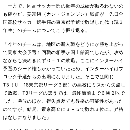
一方で、同高サッカー部の近年の成績が振るわないの
も確かだ。姜宗鎭（カン・ジョンジン）監督が、先日全
国高校サッカー選手権の東京都予選で敗退した代（現３
年生）のチームについてこう振り返る。
「今年のチームは、地区の新人戦をどうにか勝ち上がっ
て関東大会予選１回戦の相手が国士舘高でしたが、攻め
ながらも決めきれず０－１の敗退。ここにインターハイ
予選のシード権もかかっていたため、インターハイはブ
ロック予選からの出場になりました。そこでは同じ
T3（Ｕ－18東京都リーグ３部）の高校にミスから失点し
て敗戦。T3リーグのほうでは、最終節前まで６勝２敗で
した。勝敗のほか、得失点差でも昇格の可能性があった
のですが、結局、帝京高Ｃに３－５で敗れ３位に。昇格
はなしになりました」