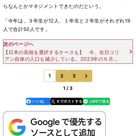
らなんとかマネジメントできたのだという。
「今年は、３年生が12人、１年生と２年生がそれぞれ19
人で合計50人です」
次のページへ
【日本の高校を選択するケースも】 今、在日コリ
アン自体の人口も減少している。2023年の６月の
時点で韓国籍・朝鮮籍を含めて43万6570人（日本
政府出入国在留管理庁調べ）。これは2013年から1
次
1
2
3
のページへ
0年
1 / 3
いいね
Xでポストする
LINEで送る
line
faceboo
x
k