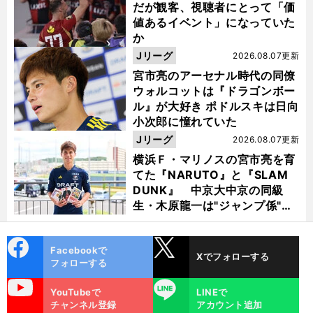
だが観客、視聴者にとって「価
値あるイベント」になっていた
か
Jリーグ
2026.08.07更新
宮市亮のアーセナル時代の同僚
】
ウォルコットは『ドラゴンボー
前
へ
ル』が大好き ポドルスキは日向
小次郎に憧れていた
Jリーグ
2026.08.07更新
横浜Ｆ・マリノスの宮市亮を育
てた『NARUTO』と『SLAM
DUNK』 中京大中京の同級
生・木原龍一は"ジャンプ係"だ
った
cebo
X
Facebookで
Xでフォローする
ok
フォローする
uTube
LINE
YouTubeで
LINEで
チャンネル登録
アカウント追加