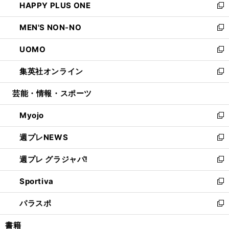
HAPPY PLUS ONE
く
で
ド
ィ
い
新
開
ウ
ン
ウ
し
MEN'S NON-NO
く
で
ド
ィ
い
新
開
ウ
ン
ウ
し
UOMO
く
で
ド
ィ
い
新
開
ウ
ン
ウ
し
集英社オンライン
く
で
ド
ィ
い
新
開
ウ
ン
ウ
し
芸能・情報・スポーツ
く
で
ド
ィ
い
開
ウ
ン
ウ
Myojo
く
で
ド
ィ
新
開
ウ
ン
し
週プレNEWS
く
で
ド
い
新
開
ウ
ウ
し
週プレ グラジャパ!
く
で
ィ
い
新
開
ン
ウ
し
Sportiva
く
ド
ィ
い
新
ウ
ン
ウ
し
パラスポ
で
ド
ィ
い
新
開
ウ
ン
ウ
し
書籍
く
で
ド
ィ
い