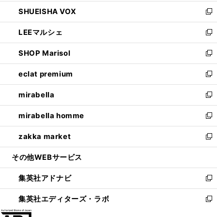
ウ
ン
ウ
し
SHUEISHA VOX
で
ド
ィ
い
新
開
ウ
ン
ウ
し
LEEマルシェ
く
で
ド
ィ
い
新
開
ウ
ン
ウ
し
SHOP Marisol
く
で
ド
ィ
い
新
開
ウ
ン
ウ
し
eclat premium
く
で
ド
ィ
い
新
開
ウ
ン
ウ
し
mirabella
く
で
ド
ィ
い
新
開
ウ
ン
ウ
し
mirabella homme
く
で
ド
ィ
い
新
開
ウ
ン
ウ
し
zakka market
く
で
ド
ィ
い
新
開
ウ
ン
ウ
し
その他WEBサービス
く
で
ド
ィ
い
開
ウ
ン
ウ
集英社アドナビ
く
で
ド
ィ
新
開
ウ
ン
し
集英社エディターズ・ラボ
く
で
ド
い
新
開
ウ
ウ
し