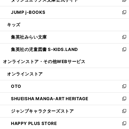
ド
ィ
い
新
ウ
ン
ウ
し
JUMP j-BOOKS
で
ド
ィ
い
新
開
ウ
ン
ウ
し
キッズ
く
で
ド
ィ
い
開
ウ
ン
ウ
集英社みらい文庫
く
で
ド
ィ
新
開
ウ
ン
し
集英社の児童図書 S-KIDS.LAND
く
で
ド
い
新
開
ウ
ウ
し
オンラインストア・
その他WEBサービス
く
で
ィ
い
開
ン
ウ
オンラインストア
く
ド
ィ
ウ
ン
OTO
で
ド
新
開
ウ
し
SHUEISHA MANGA-ART HERITAGE
く
で
い
新
開
ウ
し
ジャンプキャラクターズストア
く
ィ
い
新
ン
ウ
し
HAPPY PLUS STORE
ド
ィ
い
新