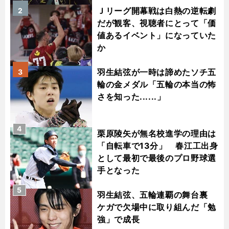
Ｊリーグ開幕戦は白熱の逆転劇
2
だが観客、視聴者にとって「価
値あるイベント」になっていた
か
羽生結弦が一時は諦めたソチ五
3
輪の金メダル「五輪の本当の怖
さを知った......」
4
栗原陵矢が無名校進学の理由は
「自転車で13分」 春江工出身
として最初で最後のプロ野球選
手となった
5
羽生結弦、五輪連覇の舞台裏
ケガで欠場中に取り組んだ「勉
強」で成長