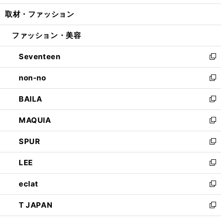
開
ウ
ン
ウ
し
取材・ファッション
く
で
ド
ィ
い
開
ウ
ン
ウ
ファッション・美容
く
で
ド
ィ
開
ウ
ン
Seventeen
く
で
ド
新
開
ウ
し
non-no
く
で
い
新
開
ウ
し
BAILA
く
ィ
い
新
ン
ウ
し
MAQUIA
ド
ィ
い
新
ウ
ン
ウ
し
SPUR
で
ド
ィ
い
新
開
ウ
ン
ウ
し
LEE
く
で
ド
ィ
い
新
開
ウ
ン
ウ
し
eclat
く
で
ド
ィ
い
新
開
ウ
ン
ウ
し
T JAPAN
く
で
ド
ィ
い
新
開
ウ
ン
ウ
し