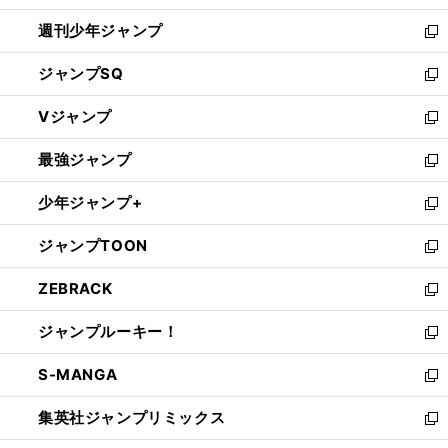
開
週刊少年ジャンプ
く
新
し
ジャンプSQ
い
新
ウ
し
Vジャンプ
ィ
い
新
ン
ウ
し
最強ジャンプ
ド
ィ
い
新
ウ
ン
ウ
し
少年ジャンプ+
で
ド
ィ
い
新
開
ウ
ン
ウ
し
ジャンプTOON
く
で
ド
ィ
い
新
開
ウ
ン
ウ
し
ZEBRACK
く
で
ド
ィ
い
新
開
ウ
ン
ウ
し
ジャンプルーキー！
く
で
ド
ィ
い
新
開
ウ
ン
ウ
し
S-MANGA
く
で
ド
ィ
い
新
開
ウ
ン
ウ
し
集英社ジャンプリミックス
く
で
ド
ィ
い
新
開
ウ
ン
ウ
し