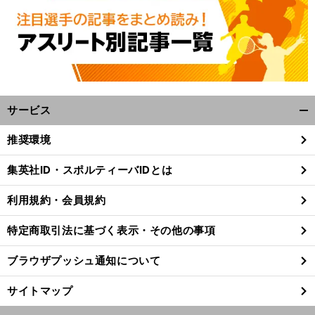
F
C
す
」
町田ゼルビアのドレシェヴィッチの断食期間の生活リズムとは
シーズン中でも「
っかり慣れた
サービス
開
く/
推奨環境
閉
じ
集英社ID・スポルティーバIDとは
る
利用規約・会員規約
特定商取引法に基づく表示・その他の事項
ブラウザプッシュ通知について
サイトマップ