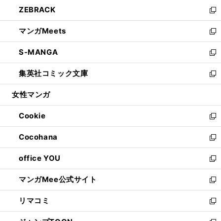
ン
ウ
し
ZEBRACK
く
で
ド
ィ
い
新
開
ウ
ン
ウ
し
マンガMeets
く
で
ド
ィ
い
新
開
ウ
ン
ウ
し
S-MANGA
く
で
ド
ィ
い
新
開
ウ
ン
ウ
し
集英社コミック文庫
く
で
ド
ィ
い
新
開
ウ
ン
ウ
し
女性マンガ
く
で
ド
ィ
い
開
ウ
ン
ウ
Cookie
く
で
ド
ィ
新
開
ウ
ン
し
Cocohana
く
で
ド
い
新
開
ウ
ウ
し
office YOU
く
で
ィ
い
新
開
ン
ウ
し
マンガMee公式サイト
く
ド
ィ
い
新
ウ
ン
ウ
し
リマコミ
で
ド
ィ
い
新
開
ウ
ン
ウ
し