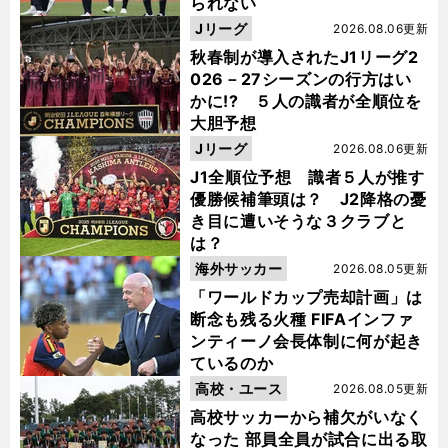
られない
Jリーグ
2026.08.06更新
秋春制が導入されたJ1リーグ2
026－27シーズンの行方はい
かに!? ５人の識者が全順位を
大胆予想
Jリーグ
2026.08.06更新
J1全順位予想 識者５人が推す
優勝候補筆頭は？ J2降格の憂
き目に遭いそうな３クラブと
は？
海外サッカー
2026.08.05更新
「ワールドカップ売却計画」は
断念も残る火種 FIFAインファ
ンティーノ会長体制に何が起き
ているのか
高校・ユース
2026.08.05更新
高校サッカーから補欠がいなく
なった 部員全員が試合に出る取