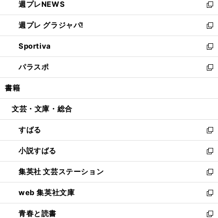
週プレNEWS
く
で
ド
い
新
開
ウ
ウ
し
週プレ グラジャパ!
く
で
ィ
い
新
開
ン
ウ
し
Sportiva
く
ド
ィ
い
新
ウ
ン
ウ
し
パラスポ
で
ド
ィ
い
新
開
ウ
ン
ウ
し
書籍
く
で
ド
ィ
い
開
ウ
ン
ウ
文芸・文庫・総合
く
で
ド
ィ
開
ウ
ン
すばる
く
で
ド
新
開
ウ
し
小説すばる
く
で
い
新
開
ウ
し
集英社 文芸ステーション
く
ィ
い
新
ン
ウ
し
web 集英社文庫
ド
ィ
い
新
ウ
ン
ウ
し
青春と読書
で
ド
ィ
い
新