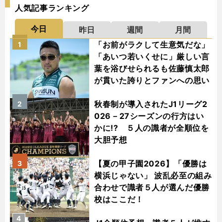
人気記事ランキング
今日
昨日
週間
月間
「お前がラクして生意気だな」
1
「あいつ若いくせに」厳しい言
葉を浴びせられるも佐藤慎太郎
が貫いた誇りとファンへの思い
秋春制が導入されたJ1リーグ2
2
026－27シーズンの行方はい
かに!? ５人の識者が全順位を
大胆予想
【夏の甲子園2026】「優勝は
3
横浜じゃない」 波乱必至の組み
合わせで識者５人が選んだ優勝
校はここだ！
4