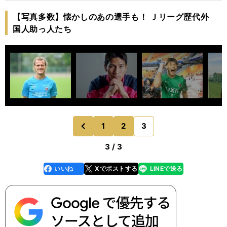
【写真多数】懐かしのあの選手も！ Ｊリーグ歴代外
国人助っ人たち
1
2
3
のページへ
前
3 / 3
いいね
Xでポストする
LINEで送る
line
faceboo
x
k