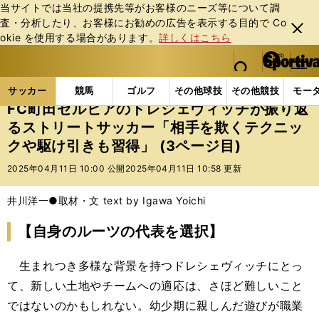
当サイトでは当社の提携先等がお客様のニーズ等について調
査・分析したり、お客様にお勧めの広告を表⽰する⽬的で Co
閉じ
okie を使⽤する場合があります。
詳しくはこちら
る
マイペ
web Sportiva (webスポルティーバ)
検索
メニュ
we
ー
サッカーの記事一覧
Jリーグ他
Jリーグ
FC町
b
ジ
サッカー
競馬
ゴルフ
その他球技
その他競技
モー
ス
FC町田ゼルビアのドレシェヴィッチが振り返
ポ
るストリートサッカー「相手を欺くテクニッ
ル
クや駆け引きも習得」 (3ページ目)
テ
ィ
2025年04月11日 10:00 公開
2025年04月11日 10:58 更新
ー
バ
井川洋一●取材・文 text by Igawa Yoichi
【自身のルーツの代表を選択】
生まれつき多様な背景を持つドレシェヴィッチにとっ
て、新しい土地やチームへの適応は、さほど難しいこと
ではないのかもしれない。幼少期に親しんだ遊びが職業