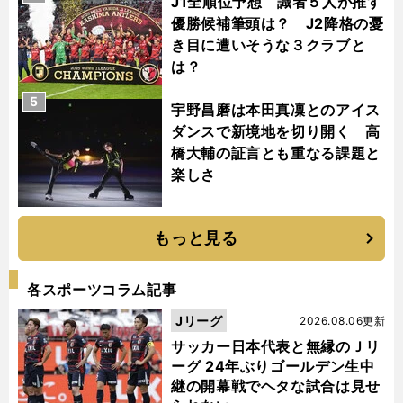
J1全順位予想 識者５人が推す
優勝候補筆頭は？ J2降格の憂
き目に遭いそうな３クラブと
は？
5
宇野昌磨は本田真凜とのアイス
ダンスで新境地を切り開く 高
橋大輔の証言とも重なる課題と
楽しさ
もっと見る
各スポーツコラム記事
Jリーグ
2026.08.06更新
サッカー日本代表と無縁のＪリ
ーグ 24年ぶりゴールデン生中
継の開幕戦でヘタな試合は見せ