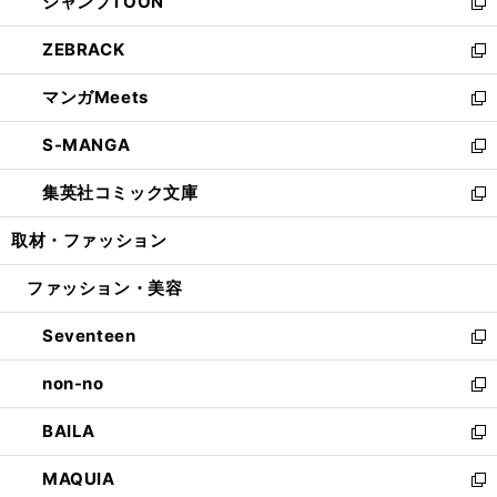
ジャンプTOON
く
で
ド
ィ
い
新
開
ウ
ン
ウ
し
ZEBRACK
く
で
ド
ィ
い
新
開
ウ
ン
ウ
し
マンガMeets
く
で
ド
ィ
い
新
開
ウ
ン
ウ
し
S-MANGA
く
で
ド
ィ
い
新
開
ウ
ン
ウ
し
集英社コミック文庫
く
で
ド
ィ
い
新
開
ウ
ン
ウ
し
取材・ファッション
く
で
ド
ィ
い
開
ウ
ン
ウ
ファッション・美容
く
で
ド
ィ
開
ウ
ン
Seventeen
く
で
ド
新
開
ウ
し
non-no
く
で
い
新
開
ウ
し
BAILA
く
ィ
い
新
ン
ウ
し
MAQUIA
ド
ィ
い
新