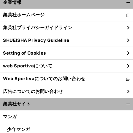
企業情報
開
く/
集英社ホームページ
新
閉
し
じ
集英社プライバシーガイドライン
い
る
ウ
SHUEISHA Privacy Guideline
ィ
ン
Setting of Cookies
ド
ウ
web Sportivaについて
で
開
Web Sportivaについてのお問い合わせ
く
新
し
広告についてのお問い合わせ
い
ウ
集英社サイト
ィ
開
ン
く/
マンガ
ド
閉
ウ
じ
少年マンガ
で
る