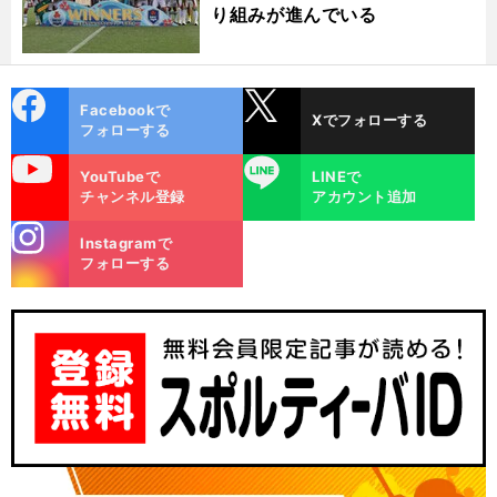
り組みが進んでいる
cebo
X
Facebookで
Xでフォローする
ok
フォローする
uTube
LINE
YouTubeで
LINEで
チャンネル登録
アカウント追加
stagra
Instagramで
m
フォローする