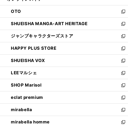
ィ
ウ
ン
OTO
で
ド
新
開
ウ
し
SHUEISHA MANGA-ART HERITAGE
く
で
い
新
開
ウ
し
ジャンプキャラクターズストア
く
ィ
い
新
ン
ウ
し
HAPPY PLUS STORE
ド
ィ
い
新
ウ
ン
ウ
し
SHUEISHA VOX
で
ド
ィ
い
新
開
ウ
ン
ウ
し
LEEマルシェ
く
で
ド
ィ
い
新
開
ウ
ン
ウ
し
SHOP Marisol
く
で
ド
ィ
い
新
開
ウ
ン
ウ
し
eclat premium
く
で
ド
ィ
い
新
開
ウ
ン
ウ
し
mirabella
く
で
ド
ィ
い
新
開
ウ
ン
ウ
し
mirabella homme
く
で
ド
ィ
い
新