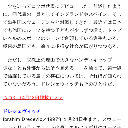
ーツを辿ってコソボ代表にデビューした。前述したよう
に、同代表の一員としてイングランドやスペイン、そし
て出生国スウェーデンらと対戦してきた。最近では日本
でも他国にルーツを持つ子どもが少しずつ増え、トップ
レベルのスポーツのシーンで台頭している選手もいる。
極東の島国でも、徐々に多様な社会が広がりつつある。
ただし、宗教上の理由で大きなハンディキャップ――
少なくとも外部からはそう見える――を負って、第一線
で活躍している選手の存在については、それほど知られ
ていないだろう。ドレシェヴィッチもそのひとりだ。
つづく（4月12日掲載）＞＞
ドレシェヴィッチ
Ibrahim Drecevic／1997年１月24日生まれ。スウェー
デン・リッラ・エデット出身。エルフスボリのユースチ