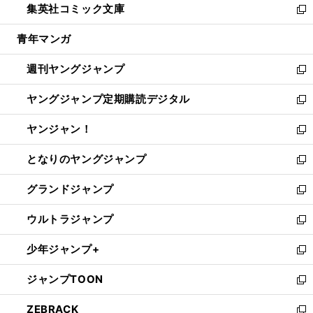
集英社コミック文庫
く
で
ド
ィ
い
新
開
ウ
ン
ウ
し
青年マンガ
く
で
ド
ィ
い
開
ウ
ン
ウ
週刊ヤングジャンプ
く
で
ド
ィ
新
開
ウ
ン
し
ヤングジャンプ定期購読デジタル
く
で
ド
い
新
開
ウ
ウ
し
ヤンジャン！
く
で
ィ
い
新
開
ン
ウ
し
となりのヤングジャンプ
く
ド
ィ
い
新
ウ
ン
ウ
し
グランドジャンプ
で
ド
ィ
い
新
開
ウ
ン
ウ
し
ウルトラジャンプ
く
で
ド
ィ
い
新
開
ウ
ン
ウ
し
少年ジャンプ+
く
で
ド
ィ
い
新
開
ウ
ン
ウ
し
ジャンプTOON
く
で
ド
ィ
い
新
開
ウ
ン
ウ
し
ZEBRACK
く
で
ド
ィ
い
新