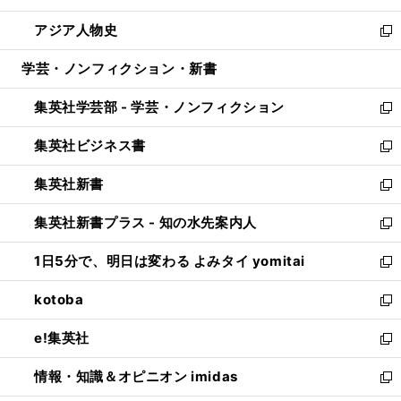
開
ウ
ン
ウ
し
アジア人物史
く
で
ド
ィ
い
新
開
ウ
ン
ウ
し
学芸・ノンフィクション・新書
く
で
ド
ィ
い
開
ウ
ン
ウ
集英社学芸部 - 学芸・ノンフィクション
く
で
ド
ィ
新
開
ウ
ン
し
集英社ビジネス書
く
で
ド
い
新
開
ウ
ウ
し
集英社新書
く
で
ィ
い
新
開
ン
ウ
し
集英社新書プラス - 知の水先案内人
く
ド
ィ
い
新
ウ
ン
ウ
し
1日5分で、明日は変わる よみタイ yomitai
で
ド
ィ
い
新
開
ウ
ン
ウ
し
kotoba
く
で
ド
ィ
い
新
開
ウ
ン
ウ
し
e!集英社
く
で
ド
ィ
い
新
開
ウ
ン
ウ
し
情報・知識＆オピニオン imidas
く
で
ド
ィ
い
新
開
ウ
ン
ウ
し