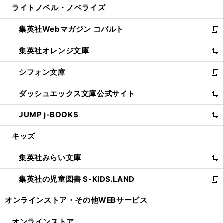
ライトノベル・ノベライズ
く
で
ド
ィ
い
開
ウ
ン
ウ
集英社Webマガジン コバルト
く
で
ド
ィ
新
開
ウ
ン
し
集英社オレンジ文庫
く
で
ド
い
新
開
ウ
ウ
し
シフォン文庫
く
で
ィ
い
新
開
ン
ウ
し
ダッシュエックス文庫公式サイト
く
ド
ィ
い
新
ウ
ン
ウ
し
JUMP j-BOOKS
で
ド
ィ
い
新
開
ウ
ン
ウ
し
キッズ
く
で
ド
ィ
い
開
ウ
ン
ウ
集英社みらい文庫
く
で
ド
ィ
新
開
ウ
ン
し
集英社の児童図書 S-KIDS.LAND
く
で
ド
い
新
開
ウ
ウ
し
オンラインストア・
その他WEBサービス
く
で
ィ
い
開
ン
ウ
オンラインストア
く
ド