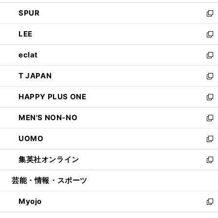
ウ
ン
ウ
し
SPUR
で
ド
ィ
い
新
開
ウ
ン
ウ
し
LEE
く
で
ド
ィ
い
新
開
ウ
ン
ウ
し
eclat
く
で
ド
ィ
い
新
開
ウ
ン
ウ
し
T JAPAN
く
で
ド
ィ
い
新
開
ウ
ン
ウ
し
HAPPY PLUS ONE
く
で
ド
ィ
い
新
開
ウ
ン
ウ
し
MEN'S NON-NO
く
で
ド
ィ
い
新
開
ウ
ン
ウ
し
UOMO
く
で
ド
ィ
い
新
開
ウ
ン
ウ
し
集英社オンライン
く
で
ド
ィ
い
新
開
ウ
ン
ウ
し
芸能・情報・スポーツ
く
で
ド
ィ
い
開
ウ
ン
ウ
Myojo
く
で
ド
ィ
新
開
ウ
ン
し