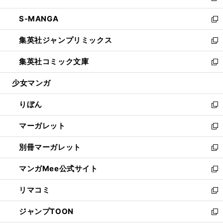
開
ウ
ン
ウ
し
S-MANGA
く
で
ド
ィ
い
新
開
ウ
ン
ウ
し
集英社ジャンプリミックス
く
で
ド
ィ
い
新
開
ウ
ン
ウ
し
集英社コミック文庫
く
で
ド
ィ
い
新
開
ウ
ン
ウ
し
少女マンガ
く
で
ド
ィ
い
開
ウ
ン
ウ
りぼん
く
で
ド
ィ
新
開
ウ
ン
し
マーガレット
く
で
ド
い
新
開
ウ
ウ
し
別冊マーガレット
く
で
ィ
い
新
開
ン
ウ
し
マンガMee公式サイト
く
ド
ィ
い
新
ウ
ン
ウ
し
リマコミ
で
ド
ィ
い
新
開
ウ
ン
ウ
し
ジャンプTOON
く
で
ド
ィ
い
新
開
ウ