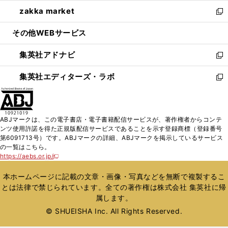
開
ウ
ン
ウ
し
zakka market
く
で
ド
ィ
い
新
開
ウ
ン
ウ
し
その他WEBサービス
く
で
ド
ィ
い
開
ウ
ン
ウ
集英社アドナビ
く
で
ド
ィ
新
開
ウ
ン
し
集英社エディターズ・ラボ
く
で
ド
い
新
開
ウ
ウ
し
く
で
ィ
い
開
ン
ウ
ABJマークは、この電子書店・電子書籍配信サービスが、著作権者からコンテ
く
ド
ィ
ンツ使用許諾を得た正規版配信サービスであることを示す登録商標（登録番号
ウ
ン
第6091713号）です。ABJマークの詳細、ABJマークを掲示しているサービス
で
ド
の一覧はこちら。
開
ウ
https://aebs.or.jp/
新
く
で
し
い
開
本ホームページに記載の文章・画像・写真などを無断で複製するこ
ウ
く
とは法律で禁じられています。全ての著作権は株式会社 集英社に帰
ィ
属します。
ン
ド
© SHUEISHA Inc. All Rights Reserved.
ウ
で