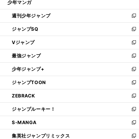
少年マンガ
で
る
開
週刊少年ジャンプ
く
新
し
ジャンプSQ
い
新
ウ
し
Vジャンプ
ィ
い
新
ン
ウ
し
最強ジャンプ
ド
ィ
い
新
ウ
ン
ウ
し
少年ジャンプ+
で
ド
ィ
い
新
開
ウ
ン
ウ
し
ジャンプTOON
く
で
ド
ィ
い
新
開
ウ
ン
ウ
し
ZEBRACK
く
で
ド
ィ
い
新
開
ウ
ン
ウ
し
ジャンプルーキー！
く
で
ド
ィ
い
新
開
ウ
ン
ウ
し
S-MANGA
く
で
ド
ィ
い
新
開
ウ
ン
ウ
し
集英社ジャンプリミックス
く
で
ド
ィ
い
新