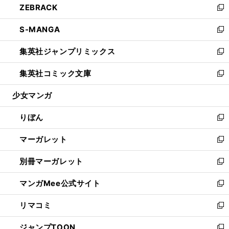
ZEBRACK
く
で
ド
ィ
い
新
開
ウ
ン
ウ
し
S-MANGA
く
で
ド
ィ
い
新
開
ウ
ン
ウ
し
集英社ジャンプリミックス
く
で
ド
ィ
い
新
開
ウ
ン
ウ
し
集英社コミック文庫
く
で
ド
ィ
い
新
開
ウ
ン
ウ
し
少女マンガ
く
で
ド
ィ
い
開
ウ
ン
ウ
りぼん
く
で
ド
ィ
新
開
ウ
ン
し
マーガレット
く
で
ド
い
新
開
ウ
ウ
し
別冊マーガレット
く
で
ィ
い
新
開
ン
ウ
し
マンガMee公式サイト
く
ド
ィ
い
新
ウ
ン
ウ
し
リマコミ
で
ド
ィ
い
新
開
ウ
ン
ウ
し
ジャンプTOON
く
で
ド
ィ
い