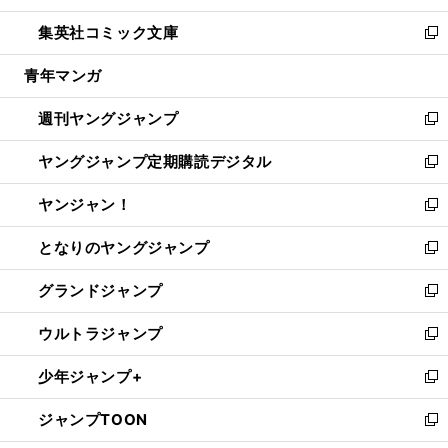
開
ウ
ン
ウ
し
集英社コミック文庫
く
で
ド
ィ
い
新
開
ウ
ン
ウ
し
青年マンガ
く
で
ド
ィ
い
開
ウ
ン
ウ
週刊ヤングジャンプ
く
で
ド
ィ
新
開
ウ
ン
し
ヤングジャンプ定期購読デジタル
く
で
ド
い
新
開
ウ
ウ
し
ヤンジャン！
く
で
ィ
い
新
開
ン
ウ
し
となりのヤングジャンプ
く
ド
ィ
い
新
ウ
ン
ウ
し
グランドジャンプ
で
ド
ィ
い
新
開
ウ
ン
ウ
し
ウルトラジャンプ
く
で
ド
ィ
い
新
開
ウ
ン
ウ
し
少年ジャンプ+
く
で
ド
ィ
い
新
開
ウ
ン
ウ
し
ジャンプTOON
く
で
ド
ィ
い
新
開
ウ
ン
ウ
し