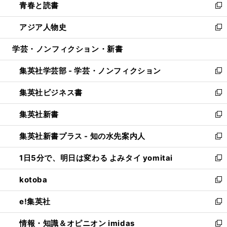
青春と読書
で
ド
ィ
い
新
開
ウ
ン
ウ
し
アジア人物史
く
で
ド
ィ
い
新
開
ウ
ン
ウ
し
学芸・ノンフィクション・新書
く
で
ド
ィ
い
開
ウ
ン
ウ
集英社学芸部 - 学芸・ノンフィクション
く
で
ド
ィ
新
開
ウ
ン
し
集英社ビジネス書
く
で
ド
い
新
開
ウ
ウ
し
集英社新書
く
で
ィ
い
新
開
ン
ウ
し
集英社新書プラス - 知の水先案内人
く
ド
ィ
い
新
ウ
ン
ウ
し
1日5分で、明日は変わる よみタイ yomitai
で
ド
ィ
い
新
開
ウ
ン
ウ
し
kotoba
く
で
ド
ィ
い
新
開
ウ
ン
ウ
し
e!集英社
く
で
ド
ィ
い
新
開
ウ
ン
ウ
し
情報・知識＆オピニオン imidas
く
で
ド
ィ
い
新