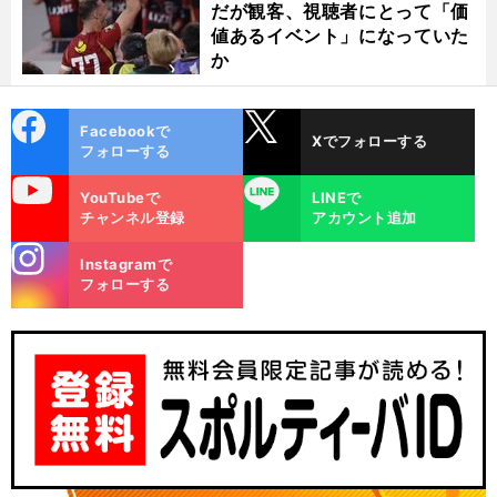
だが観客、視聴者にとって「価
値あるイベント」になっていた
か
cebo
X
Facebookで
Xでフォローする
ok
フォローする
uTube
LINE
YouTubeで
LINEで
チャンネル登録
アカウント追加
stagra
Instagramで
m
フォローする