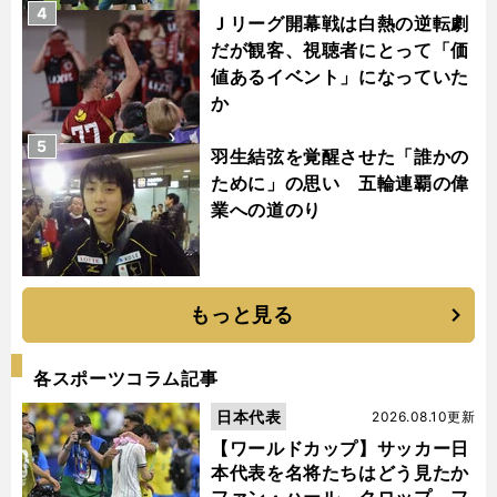
4
Ｊリーグ開幕戦は白熱の逆転劇
だが観客、視聴者にとって「価
値あるイベント」になっていた
か
5
羽生結弦を覚醒させた「誰かの
ために」の思い 五輪連覇の偉
業への道のり
もっと見る
各スポーツコラム記事
日本代表
2026.08.10更新
【ワールドカップ】サッカー日
本代表を名将たちはどう見たか