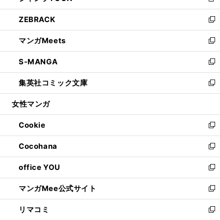
新
開
ウ
ン
ウ
し
ZEBRACK
く
で
ド
ィ
い
新
開
ウ
ン
ウ
し
マンガMeets
く
で
ド
ィ
い
新
開
ウ
ン
ウ
し
S-MANGA
く
で
ド
ィ
い
新
開
ウ
ン
ウ
し
集英社コミック文庫
く
で
ド
ィ
い
新
開
ウ
ン
ウ
し
女性マンガ
く
で
ド
ィ
い
開
ウ
ン
ウ
Cookie
く
で
ド
ィ
新
開
ウ
ン
し
Cocohana
く
で
ド
い
新
開
ウ
ウ
し
office YOU
く
で
ィ
い
新
開
ン
ウ
し
マンガMee公式サイト
く
ド
ィ
い
新
ウ
ン
ウ
し
リマコミ
で
ド
ィ
い
新
開