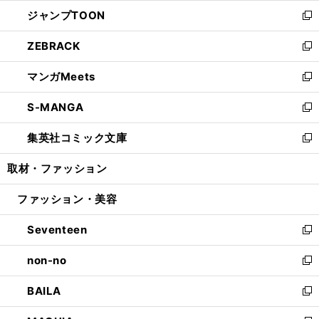
ウ
ン
ウ
し
ジャンプTOON
く
で
ド
ィ
い
新
開
ウ
ン
ウ
し
ZEBRACK
く
で
ド
ィ
い
新
開
ウ
ン
ウ
し
マンガMeets
く
で
ド
ィ
い
新
開
ウ
ン
ウ
し
S-MANGA
く
で
ド
ィ
い
新
開
ウ
ン
ウ
し
集英社コミック文庫
く
で
ド
ィ
い
新
開
ウ
ン
ウ
し
取材・ファッション
く
で
ド
ィ
い
開
ウ
ン
ウ
ファッション・美容
く
で
ド
ィ
開
ウ
ン
Seventeen
く
で
ド
新
開
ウ
し
non-no
く
で
い
新
開
ウ
し
BAILA
く
ィ
い
新
ン
ウ
し