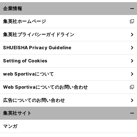
企業情報
開
く/
集英社ホームページ
新
閉
し
じ
集英社プライバシーガイドライン
い
る
ウ
SHUEISHA Privacy Guideline
ィ
ン
Setting of Cookies
ド
ウ
web Sportivaについて
で
開
Web Sportivaについてのお問い合わせ
く
新
し
広告についてのお問い合わせ
い
ウ
集英社サイト
ィ
開
ン
く/
マンガ
ド
閉
ウ
じ