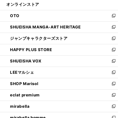
オンラインストア
く
ド
ィ
ウ
ン
OTO
で
ド
新
開
ウ
し
SHUEISHA MANGA-ART HERITAGE
く
で
い
新
開
ウ
し
ジャンプキャラクターズストア
く
ィ
い
新
ン
ウ
し
HAPPY PLUS STORE
ド
ィ
い
新
ウ
ン
ウ
し
SHUEISHA VOX
で
ド
ィ
い
新
開
ウ
ン
ウ
し
LEEマルシェ
く
で
ド
ィ
い
新
開
ウ
ン
ウ
し
SHOP Marisol
く
で
ド
ィ
い
新
開
ウ
ン
ウ
し
eclat premium
く
で
ド
ィ
い
新
開
ウ
ン
ウ
し
mirabella
く
で
ド
ィ
い
新
開
ウ
ン
ウ
し
mirabella homme
く
で
ド