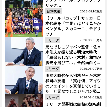
ファン・ハール、クロップ、フ
リック...
日本代表
2026.08.10更新
【ワールドカップ】サッカー日
本代表を「世界」はどう見たか
ベンゲル、スカローニ、モドリ
ッチ...
Jリーグ
2026.08.09更新
元なでしこジャパン監督・佐々
木則夫が振り返る明治大時代
前
「練習もしない（木村）和司が
へ
脚光を浴びて...。全然面白くな
い４年間でした」
Jリーグ
2026.08.09更新
明治大時代から別格だった木村
和司の技術 「実は僕、アイツ
のフェイントを真似していまし
た」と元なでしこジャパン監
督・佐々木則夫
Jリーグ
2026.08.08更新
Ｊリーグ開幕戦は白熱の逆転劇