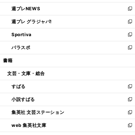
開
ウ
ン
し
週プレNEWS
く
で
ド
い
新
開
ウ
ウ
し
週プレ グラジャパ!
く
で
ィ
い
新
開
ン
ウ
し
Sportiva
く
ド
ィ
い
新
ウ
ン
ウ
し
パラスポ
で
ド
ィ
い
新
開
ウ
ン
ウ
し
書籍
く
で
ド
ィ
い
開
ウ
ン
ウ
文芸・文庫・総合
く
で
ド
ィ
開
ウ
ン
すばる
く
で
ド
新
開
ウ
し
小説すばる
く
で
い
新
開
ウ
し
集英社 文芸ステーション
く
ィ
い
新
ン
ウ
し
web 集英社文庫
ド
ィ
い
新
ウ
ン
ウ
し