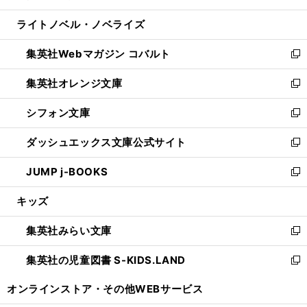
開
ウ
ン
ウ
し
ライトノベル・ノベライズ
く
で
ド
ィ
い
開
ウ
ン
ウ
集英社Webマガジン コバルト
く
で
ド
ィ
新
開
ウ
ン
し
集英社オレンジ文庫
く
で
ド
い
新
開
ウ
ウ
し
シフォン文庫
く
で
ィ
い
新
開
ン
ウ
し
ダッシュエックス文庫公式サイト
く
ド
ィ
い
新
ウ
ン
ウ
し
JUMP j-BOOKS
で
ド
ィ
い
新
開
ウ
ン
ウ
し
キッズ
く
で
ド
ィ
い
開
ウ
ン
ウ
集英社みらい文庫
く
で
ド
ィ
新
開
ウ
ン
し
集英社の児童図書 S-KIDS.LAND
く
で
ド
い
新
開
ウ
ウ
し
オンラインストア・
その他WEBサービス
く
で
ィ
い
開
ン
ウ