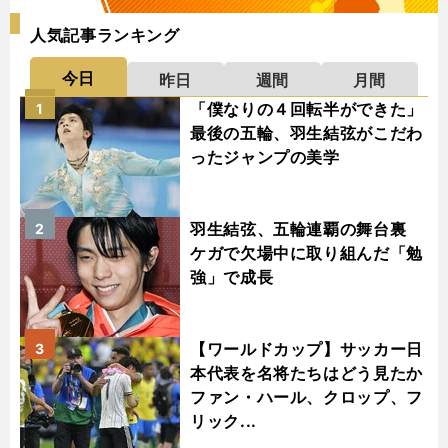
人気記事ランキング
今日
昨日
週間
月間
「僕なりの４回転半ができた」
1
最後の五輪、羽生結弦がこだわ
ったジャンプの美学
羽生結弦、五輪連覇の舞台裏
2
ケガで欠場中に取り組んだ「勉
強」で成長
【ワールドカップ】サッカー日
3
本代表を名将たちはどう見たか
ファン・ハール、クロップ、フ
リック...