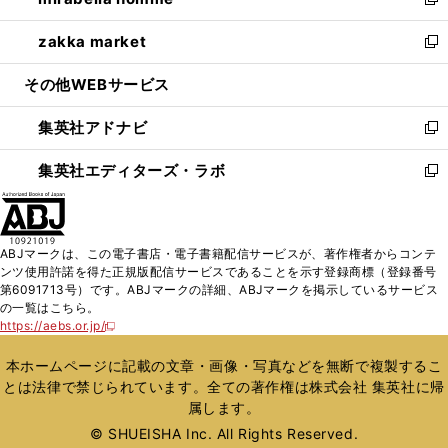
ィ
い
新
開
ウ
ン
ウ
し
zakka market
く
で
ド
ィ
い
新
開
ウ
ン
ウ
し
その他WEBサービス
く
で
ド
ィ
い
開
ウ
ン
ウ
集英社アドナビ
く
で
ド
ィ
新
開
ウ
ン
し
集英社エディターズ・ラボ
く
で
ド
い
新
開
ウ
ウ
し
く
で
ィ
い
開
ン
ウ
ABJマークは、この電子書店・電子書籍配信サービスが、著作権者からコンテ
く
ド
ィ
ンツ使用許諾を得た正規版配信サービスであることを示す登録商標（登録番号
ウ
ン
第6091713号）です。ABJマークの詳細、ABJマークを掲示しているサービス
で
ド
の一覧はこちら。
開
ウ
https://aebs.or.jp/
新
く
で
し
い
開
本ホームページに記載の文章・画像・写真などを無断で複製するこ
ウ
く
とは法律で禁じられています。全ての著作権は株式会社 集英社に帰
ィ
属します。
ン
ド
© SHUEISHA Inc. All Rights Reserved.
ウ