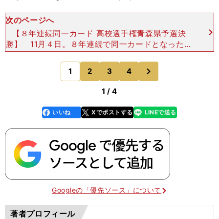
次のページへ
【８年連続同一カード 高校選手権青森県予選決
勝】 11月４日。８年連続で同一カードとなった高
校選手権青森県予選決勝。八戸学院野辺地西は県新
人大会、インターハイ予選に続いて、三たび青森山
次
1
2
3
4
のページへ
田とファイナル
1 / 4
いいね
Xでポストする
LINEで送る
line
faceboo
x
k
Googleの「優先ソース」について
著者プロフィール