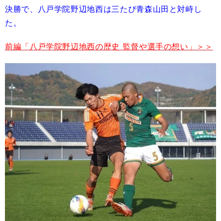
決勝で、八戸学院野辺地西は三たび青森山田と対峙し
た。
前編「八戸学院野辺地西の歴史 監督や選手の想い」＞＞