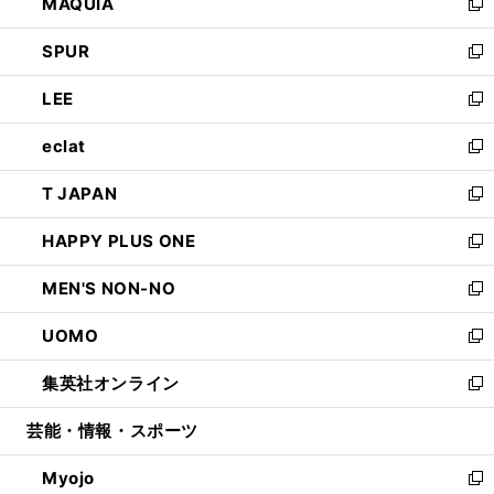
MAQUIA
ド
ィ
い
新
ウ
ン
ウ
し
SPUR
で
ド
ィ
い
新
開
ウ
ン
ウ
し
LEE
く
で
ド
ィ
い
新
開
ウ
ン
ウ
し
eclat
く
で
ド
ィ
い
新
開
ウ
ン
ウ
し
T JAPAN
く
で
ド
ィ
い
新
開
ウ
ン
ウ
し
HAPPY PLUS ONE
く
で
ド
ィ
い
新
開
ウ
ン
ウ
し
MEN'S NON-NO
く
で
ド
ィ
い
新
開
ウ
ン
ウ
し
UOMO
く
で
ド
ィ
い
新
開
ウ
ン
ウ
し
集英社オンライン
く
で
ド
ィ
い
新
開
ウ
ン
ウ
し
芸能・情報・スポーツ
く
で
ド
ィ
い
開
ウ
ン
ウ
Myojo
く
で
ド
ィ
新