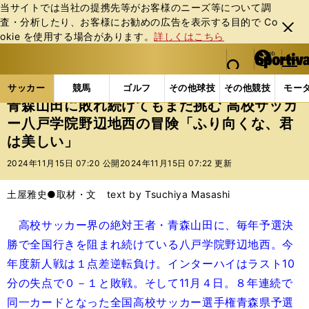
当サイトでは当社の提携先等がお客様のニーズ等について調
査・分析したり、お客様にお勧めの広告を表⽰する⽬的で Co
閉じ
okie を使⽤する場合があります。
詳しくはこちら
る
マイペ
web Sportiva (webスポルティーバ)
検索
メニュ
we
ー
サッカーの記事一覧
Jリーグ他
高校・ユース
青
b
ジ
サッカー
競馬
ゴルフ
その他球技
その他競技
モー
ス
青森山田に敗れ続けてもまだ挑む 高校サッカ
ポ
ー八戸学院野辺地西の冒険「ふり向くな、君
ル
は美しい」
テ
ィ
2024年11月15日 07:20 公開
2024年11月15日 07:22 更新
ー
バ
土屋雅史●取材・文 text by Tsuchiya Masashi
高校サッカー界の絶対王者・青森山田に、毎年予選決
勝で全国行きを阻まれ続けている八戸学院野辺地西。今
年度新人戦は１点差逆転負け。インターハイはラスト10
分の失点で０－１と敗戦。そして11月４日。８年連続で
同一カードとなった全国高校サッカー選手権青森県予選