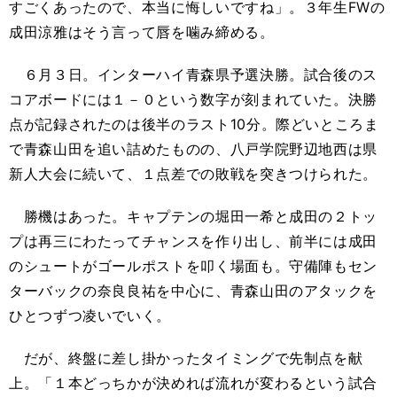
すごくあったので、本当に悔しいですね」。３年生FWの
成田涼雅はそう言って唇を噛み締める。
６月３日。インターハイ青森県予選決勝。試合後のス
コアボードには１－０という数字が刻まれていた。決勝
点が記録されたのは後半のラスト10分。際どいところま
で青森山田を追い詰めたものの、八戸学院野辺地西は県
新人大会に続いて、１点差での敗戦を突きつけられた。
勝機はあった。キャプテンの堀田一希と成田の２トッ
プは再三にわたってチャンスを作り出し、前半には成田
のシュートがゴールポストを叩く場面も。守備陣もセン
ターバックの奈良良祐を中心に、青森山田のアタックを
ひとつずつ凌いでいく。
だが、終盤に差し掛かったタイミングで先制点を献
上。「１本どっちかが決めれば流れが変わるという試合