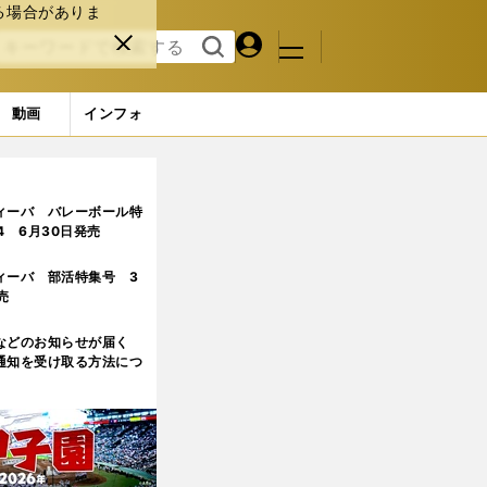
る場合がありま
マイペ
閉じ
検索
メニュ
ー
る
す
ジ
る
動画
インフォ
の巻き返しポイントを指摘
2ページ目
ィーバ バレーボール特
.4 6月30日発売
ィーバ 部活特集号 3
売
などのお知らせが届く
通知を受け取る方法につ