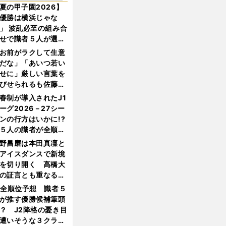
夏の甲子園2026】
優勝は横浜じゃな
」 波乱必至の組み合
せで識者５人が選ん
優勝校はここだ！
お前がラクして生意
だな」「あいつ若い
せに」厳しい言葉を
びせられるも佐藤慎
郎が貫いた誇りとフ
春制が導入されたJ1
ンへの思い
ーグ2026－27シー
ンの行方はいかに!?
５人の識者が全順位
大胆予想
野昌磨は本田真凜と
アイスダンスで新境
を切り開く 高橋大
の証言とも重なる課
と楽しさ
1全順位予想 識者５
が推す優勝候補筆頭
？ J2降格の憂き目
遭いそうな３クラブ