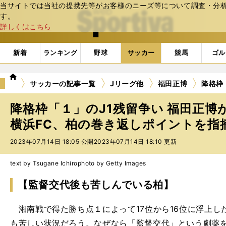
当サイトでは当社の提携先等がお客様のニーズ等について調査・分析し
web Sportiva (webスポルティーバ)
す。
詳しくはこちら
新着
ランキング
野球
サッカー
競馬
ゴル
we
サッカーの記事一覧
Jリーグ他
福田正博
降格枠
b
ス
降格枠「１」のJ1残留争い 福田正博
ポ
ル
横浜FC、柏の巻き返しポイントを指摘
テ
2023年07月14日 18:05 公開
2023年07月14日 18:10 更新
ィ
ー
バ
text by Tsugane Ichiro
photo by Getty Images
【監督交代後も苦しんでいる柏】
湘南戦で得た勝ち点１によって17位から16位に浮上し
も苦しい状況だろう。なぜなら「監督交代」という劇薬