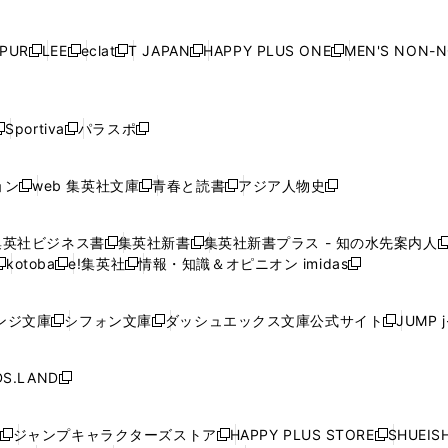
ン
ン
ン
ン
ン
で
開
で
開
で
開
で
い
い
い
い
ド
ド
ド
ド
ド
開
く
開
く
開
く
開
ウ
ウ
ウ
ウ
ウ
ウ
ウ
ウ
ウ
PUR
LEE
eclat
T JAPAN
HAPPY PLUS ONE
MEN'S NON-
く
く
く
く
新
新
新
新
新
ィ
ィ
ィ
ィ
で
で
で
で
で
し
し
し
し
し
ン
ン
ン
ン
開
開
開
開
開
い
い
い
い
い
ド
ド
ド
ド
く
く
く
く
く
ウ
ウ
ウ
ウ
ウ
ウ
ウ
ウ
ウ
Sportiva
パラスポ
新
新
ィ
ィ
ィ
ィ
ィ
で
で
で
で
し
し
し
ン
ン
ン
ン
ン
開
開
開
開
い
い
い
ド
ド
ド
ド
ド
ョン
web 集英社文庫
青春と読書
アジア人物史
く
く
く
く
新
新
新
新
ウ
ウ
ウ
ウ
ウ
ウ
ウ
ウ
し
し
し
し
ィ
ィ
ィ
で
で
で
で
で
い
い
い
い
ン
ン
ン
集英社ビジネス書
集英社新書
集英社新書プラス - 知の水先案内人
開
開
開
開
開
新
新
新
ウ
ウ
ウ
ウ
ド
ド
ド
kotoba
e!集英社
情報・知識＆オピニオン imidas
く
く
く
く
く
新
し
新
し
新
ィ
ィ
ィ
ィ
ウ
ウ
ウ
し
し
い
し
い
し
ン
ン
ン
ン
で
で
で
い
い
ウ
い
ウ
い
ド
ド
ド
ド
ンジ文庫
シフォン文庫
ダッシュエックス文庫公式サイト
JUMP 
開
開
開
新
新
新
ウ
ウ
ィ
ウ
ィ
ウ
ウ
ウ
ウ
ウ
く
く
く
し
し
し
ィ
ィ
ン
ィ
ン
ィ
で
で
で
で
い
い
い
ン
ン
ド
ン
ド
ン
S.LAND
開
開
開
開
新
ウ
ウ
ウ
ド
ド
ウ
ド
ウ
ド
く
く
く
く
し
ィ
ィ
ィ
ウ
ウ
で
ウ
で
ウ
い
ン
ン
ン
ジャンプキャラクターズストア
HAPPY PLUS STORE
SHUEIS
で
で
開
で
開
で
新
新
新
ウ