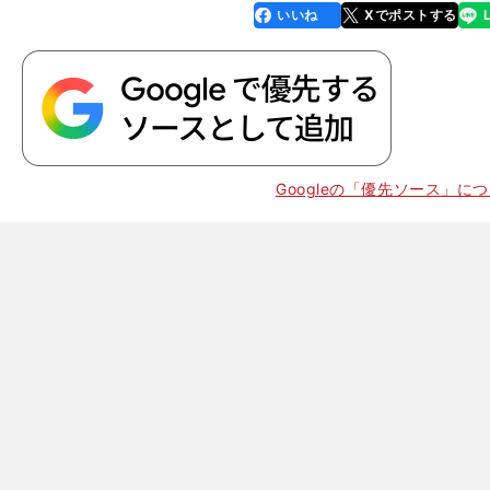
いいね
Xでポストする
line
faceboo
x
k
Googleの「優先ソース」に