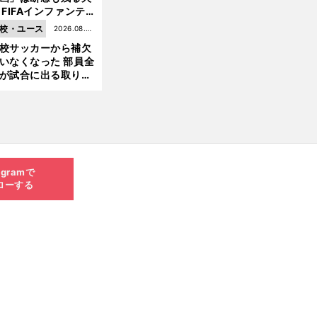
 FIFAインファンテ
ーノ会長体制に何が
校・ユース
2026.08.05
きているのか
校サッカーから補欠
更新
いなくなった 部員全
が試合に出る取り組
が進んでいる
agramで
ローする