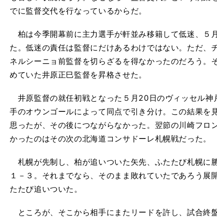
でに監督交代を行なっているからだ。
柏は今季開幕前に主力選手が軒並み移籍して低迷、５月
た。低迷の責任は監督にだけあるわけではない。ただ、
ネルシーニョ前監督を切らざるを得なかったのだろう。
めていた井原正巳監督を昇格させた。
井原監督の就任初戦となった５月20日のヴィッセル神
手のオウンゴールによって同点で引き分け。この結果を
思ったが、その後につながらなかった。翌節の川崎フロ
かったのはその次の北海道コンサドーレ札幌戦だった。
札幌が先制し、柏が追いついた矢先、ふたたび札幌に勝
１－３。それまでなら、そのまま敗れていたであろう展
たたび追いついた。
ところが、そこから相手にまたリードを許し、試合終盤