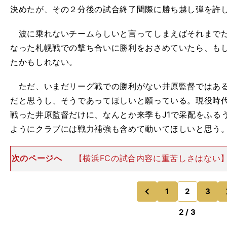
決めたが、その２分後の試合終了間際に勝ち越し弾を許
波に乗れないチームらしいと言ってしまえばそれまでだ
なった札幌戦での撃ち合いに勝利をおさめていたら、も
たかもしれない。
ただ、いまだリーグ戦での勝利がない井原監督ではある
だと思うし、そうであってほしいと願っている。現役時
戦った井原監督だけに、なんとか来季もJ1で采配をふる
ようにクラブには戦力補強も含めて動いてほしいと思う
次のページへ
【横浜FCの試合内容に重苦しさはない】
20節で川崎に０－３で敗れ、順位では柏に上に立たれた
なかでは上がり目があると見ている。 J2から昇格１年
幕からの５試
1
2
3
のページへ
のページへ
前
2 / 3