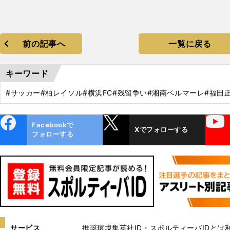
前の記事へ
一覧に戻る
キーワード
#サッカー
#柏レイソル
#横浜FC
#残留争い
#湘南ベルマーレ
#福田
ebo
X
YouTube
Facebookで
Xでフォローする
ok
フォローする
サービス
推奨環境
集英社ID・スポルティーバIDとは