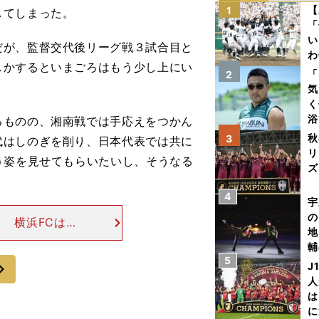
【
1
してしまった。
「
い
が、監督交代後リーグ戦３試合目と
わ
しかするといまごろはもう少し上にい
だ
「
2
気
く
浴
ものの、湘南戦では手応えをつかん
太
秋
3
代はしのぎを削り、日本代表では共に
ァ
リ
う姿を見せてもらいたいし、そうなる
ズ
。
4
を
宇
の
 横浜FCは第
地
が、３チームの
輔
目の今季は、開
5
題
次
J
人
は
に