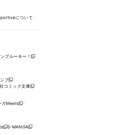
Sportivaについて
ャンプルーキー！
新
し
い
ウ
ャンプ
新
ィ
社コミック文庫
し
新
ン
い
し
ド
ウ
い
ウ
ガMeets
新
ィ
ウ
で
し
ン
ィ
開
い
ド
ン
く
ウ
ウ
ド
s
S-MANGA
新
新
ィ
で
ウ
し
し