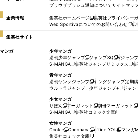
ブラウザプッシュ通知について
サイトマッ
企業情報
集英社ホームページ
集英社プライバシー
新
Web Sportivaについてのお問い合わせ
広
し
新
い
し
集英社サイト
ウ
い
ィ
ウ
マンガ
少年マンガ
ン
ィ
週刊少年ジャンプ
ジャンプSQ
Vジャン
ド
ン
新
新
S-MANGA
集英社ジャンプリミックス
集
ウ
ド
新
し
し
新
で
ウ
し
い
い
し
青年マンガ
開
で
い
ウ
ウ
い
週刊ヤングジャンプ
ヤングジャンプ定期
新
く
開
ウ
ィ
ィ
ウ
ウルトラジャンプ
少年ジャンプ+
ジャン
新
し
新
く
ィ
ン
ン
ィ
し
い
し
ン
ド
ド
ン
少女マンガ
い
ウ
い
ド
ウ
ウ
ド
りぼん
マーガレット
別冊マーガレット
新
新
新
ウ
ィ
ウ
ウ
で
で
ウ
S-MANGA
集英社コミック文庫
し
新
し
新
ィ
ン
ィ
で
開
開
で
い
し
い
し
ン
ド
ン
女性マンガ
開
く
く
開
ウ
い
ウ
い
ド
ウ
ド
Cookie
Cocohana
office YOU
マンガM
く
く
新
新
新
ィ
ウ
ィ
ウ
ウ
で
ウ
集英社コミック文庫
し
新
し
し