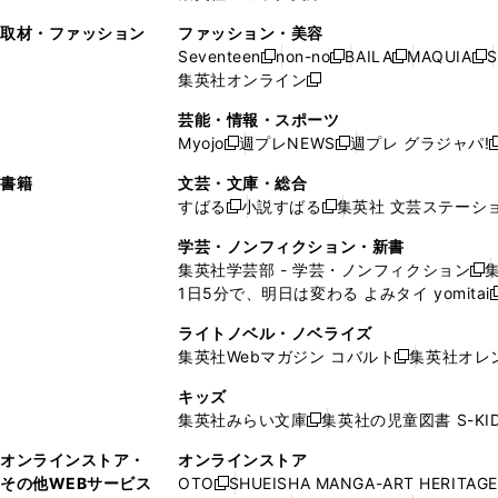
ン
ィ
ン
ィ
で
開
で
い
し
い
い
ド
ン
ド
ン
取材・ファッション
ファッション・美容
開
く
開
ウ
い
ウ
ウ
ウ
ド
ウ
ド
Seventeen
non-no
BAILA
MAQUIA
S
く
く
新
新
新
新
ィ
ウ
ィ
ィ
で
ウ
で
ウ
集英社オンライン
し
新
し
し
し
ン
ィ
ン
ン
開
で
開
で
い
し
い
い
い
ド
ン
ド
ド
芸能・情報・スポーツ
く
開
く
開
ウ
い
ウ
ウ
ウ
ウ
ド
ウ
ウ
Myojo
週プレNEWS
週プレ グラジャパ!
く
く
新
新
新
ィ
ウ
ィ
ィ
ィ
で
ウ
で
で
し
し
ン
ィ
ン
ン
ン
書籍
文芸・文庫・総合
開
で
開
開
い
い
ド
ン
ド
ド
ド
すばる
小説すばる
集英社 文芸ステーシ
く
開
く
く
新
新
ウ
ウ
ウ
ド
ウ
ウ
ウ
く
し
し
ィ
ィ
学芸・ノンフィクション・新書
で
ウ
で
で
で
い
い
ン
ン
集英社学芸部 - 学芸・ノンフィクション
開
で
開
開
開
新
ウ
ウ
ド
ド
1日5分で、明日は変わる よみタイ yomitai
く
開
く
く
く
し
新
ィ
ィ
ウ
ウ
く
い
ン
ン
ライトノベル・ノベライズ
で
で
ウ
ド
ド
集英社Webマガジン コバルト
集英社オレ
開
開
新
ィ
ウ
ウ
く
く
し
ン
キッズ
で
で
い
ド
集英社みらい文庫
集英社の児童図書 S-KID
開
開
新
ウ
ウ
く
く
し
ィ
オンラインストア・
オンラインストア
で
い
ン
その他WEBサービス
OTO
SHUEISHA MANGA-ART HERITAGE
開
新
ウ