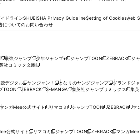
プ
ガイドライン
SHUEISHA Privacy Guideline
Setting of Cookies
web 
告についてのお問い合わせ
プ
最強ジャンプ
少年ジャンプ+
ジャンプTOON
ZEBRACK
ジ
新
新
新
新
新
英社コミック文庫
し
新
し
し
し
し
い
い
し
い
い
い
ウ
ウ
い
ウ
ウ
ウ
購読デジタル
ヤンジャン！
となりのヤングジャンプ
グランドジ
新
新
新
ィ
ィ
ウ
ィ
ィ
ィ
プTOON
ZEBRACK
S-MANGA
集英社ジャンプリミックス
集英
新
し
新
し
新
し
新
ン
ン
ィ
ン
ン
ン
し
い
し
い
し
い
し
ド
ド
ン
ド
ド
ド
い
ウ
い
ウ
い
ウ
い
ウ
ウ
ド
ウ
ウ
ウ
マンガMee公式サイト
リマコミ
ジャンプTOON
ZEBRACK
マン
新
新
新
新
ウ
ィ
ウ
ィ
ウ
ィ
ウ
で
で
ウ
で
で
で
し
し
し
し
し
ィ
ン
ィ
ン
ィ
ン
ィ
開
開
で
開
開
開
い
い
い
い
い
ン
ド
ン
ド
ン
ド
ン
く
く
開
く
く
く
ウ
ウ
ウ
ウ
ウ
ド
ウ
ド
ウ
ド
ウ
ド
ee公式サイト
リマコミ
ジャンプTOON
ZEBRACK
マンガMeet
く
新
新
新
新
ィ
ィ
ィ
ィ
ィ
ウ
で
ウ
で
ウ
で
ウ
し
し
し
し