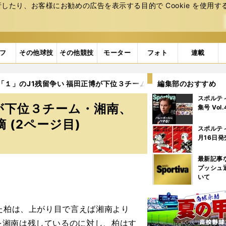
たり、お客様にお勧めの広告を表⽰する⽬的で Cookie を使⽤す
フ
その他球技
その他競技
モーター
フォト
連載
「１」のJ1残留争い 福田正博が下位３チーム・湘南、横浜FC、柏
編集部のおすすめ
スポルテ
が下位３チーム・湘南、
集号 Vol
 (2ページ目)
スポルテ
月16日発
最新記事
プッシュ
いて
た柏は、上がり目で言えば湘南より
を湘南は残しているのに対し、柏はす