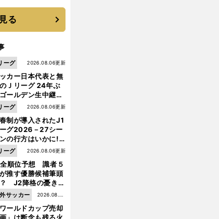
は？
見る
事
リーグ
2026.08.06更新
ッカー日本代表と無
のＪリーグ 24年ぶ
ゴールデン生中継の
幕戦でヘタな試合は
リーグ
2026.08.06更新
せられない
春制が導入されたJ1
ーグ2026－27シー
ンの行方はいかに!?
５人の識者が全順位
リーグ
2026.08.06更新
大胆予想
1全順位予想 識者５
前
へ
が推す優勝候補筆頭
？ J2降格の憂き目
遭いそうな３クラブ
外サッカー
2026.08.05
は？
ワールドカップ売却
更新
画」は断念も残る火