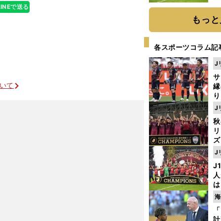
と
LINEで送る
もっと
各スポーツコラム記
J
サ
ついて
縁
り
開
J
見
秋
リ
ズ
J
を
J
人
は
に
海
と
「
計