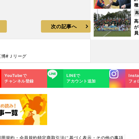
種
ィ
高
起
高
次の記事へ
が
員
み
正博
#Ｊリーグ
Instagra
LINE
YouTubeで
LINEで
Inst
m
チャンネル登録
アカウント追加
フォ
利用規約・会員規約
特定商取引法に基づく表示・その他の事項