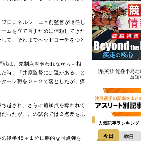
17日にネルシーニョ前監督が退任し
チームを立て直すために信頼してきた
そして、それまでヘッドコーチをつと
戸戦は、先制点を奪われながらも相
見た時、「井原監督には運がある」と
ンターレ戦を０－２で落としたが、痛
ち越され、さらに追加点を奪われて
開だったが、この試合では２点差をふ
人気記事ランキング
今日
昨日
の後半45＋１分に劇的な同点弾を