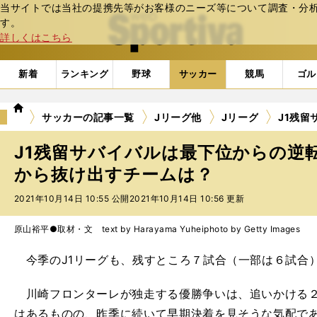
当サイトでは当社の提携先等がお客様のニーズ等について調査・分析し
web Sportiva (webスポルティーバ)
す。
詳しくはこちら
新着
ランキング
野球
サッカー
競馬
ゴル
we
サッカーの記事一覧
Jリーグ他
Jリーグ
J1残
b
ス
J1残留サバイバルは最下位からの逆
ポ
ル
から抜け出すチームは？
テ
2021年10月14日 10:55 公開
2021年10月14日 10:56 更新
ィ
ー
バ
原山裕平●取材・文 text by Harayama Yuhei
photo by Getty Images
今季のJ1リーグも、残すところ７試合（一部は６試合
川崎フロンターレが独走する優勝争いは、追いかける２
はあるものの、昨季に続いて早期決着を見そうな気配で