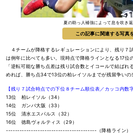
夏の助っ人補強によって息を吹き返
この記事に関連する写真
４チームが降格するレギュレーションにより、残り７試
は例年に比べても多い。現時点で降格ラインとなる17位
「逆転可能な勝ち点差は残り試合数とイコールで結ばれ
めれば、勝ち点34で13位の柏レイソルまでが残留争い
【残り７試合時点での下位８チーム順位表／カッコ内数
13位 柏レイソル（34）
14位 ガンバ大阪（33）
15位 清水エスパルス（32）
16位 徳島ヴォルティス（29）
----------------------------------------（降格ライン）