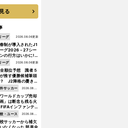
見る
事
リーグ
2026.08.06更新
春制が導入されたJ1
ーグ2026－27シー
ンの行方はいかに!?
５人の識者が全順位
リーグ
2026.08.06更新
大胆予想
1全順位予想 識者５
が推す優勝候補筆頭
？ J2降格の憂き目
遭いそうな３クラブ
外サッカー
2026.08.05
は？
ワールドカップ売却
更新
画」は断念も残る火
 FIFAインファンテ
ーノ会長体制に何が
校・ユース
2026.08.05
きているのか
校サッカーから補欠
更新
いなくなった 部員全