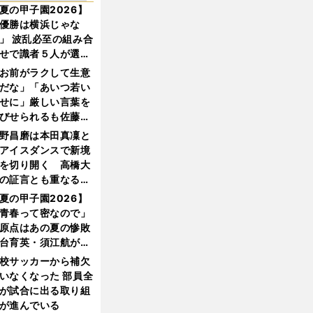
夏の甲子園2026】
優勝は横浜じゃな
」 波乱必至の組み合
せで識者５人が選ん
優勝校はここだ！
お前がラクして生意
だな」「あいつ若い
せに」厳しい言葉を
びせられるも佐藤慎
郎が貫いた誇りとフ
野昌磨は本田真凜と
ンへの思い
アイスダンスで新境
を切り開く 高橋大
の証言とも重なる課
と楽しさ
夏の甲子園2026】
青春って密なので」
原点はあの夏の惨敗
台育英・須江航が明
す"日本一1000日計
校サッカーから補欠
"のすべて
いなくなった 部員全
が試合に出る取り組
が進んでいる