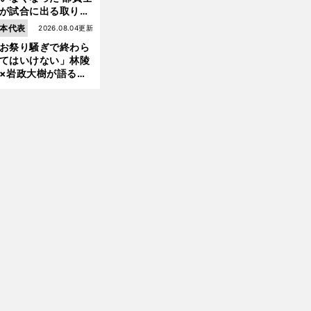
が試合に出る取り組
が進んでいる
本代表
2026.08.04更新
お祭り騒ぎで終わら
てはいけない」林陵
×岩政大樹が語る、
030年ワールドカッ
へ日本が積み上げる
きもの
前
へ