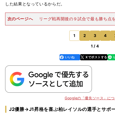
した結果となっているからだ。
次のページへ
リーグ戦再開後の９試合で最も勝ち点
は、４勝２分３敗で14ポイントを稼いだ柏（13位）だ。
連勝を達成するなど、前半戦の不振を完全に払拭。その
果を出せていないのは
1
2
3
4
のページへ
1 / 4
いいね
Xでポストする
line
faceboo
x
k
。
2
Googleの「優先ソース」に
J2優勝→J1昇格を喜ぶ柏レイソルの選手とサポー