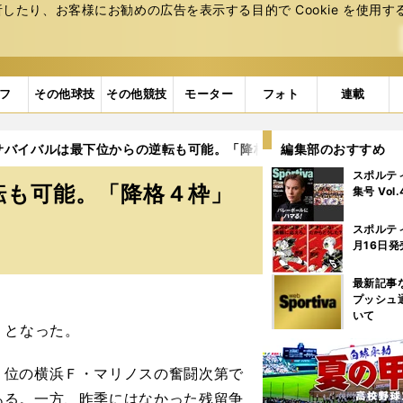
たり、お客様にお勧めの広告を表⽰する⽬的で Cookie を使⽤す
フ
その他球技
その他競技
モーター
フォト
連載
留サバイバルは最下位からの逆転も可能。「降格４枠」から抜け出すチ
編集部のおすすめ
スポルテ
転も可能。「降格４枠」
集号 Vol
スポルテ
月16日発
最新記事
プッシュ
いて
）となった。
位の横浜Ｆ・マリノスの奮闘次第で
ある。一方、昨季にはなかった残留争