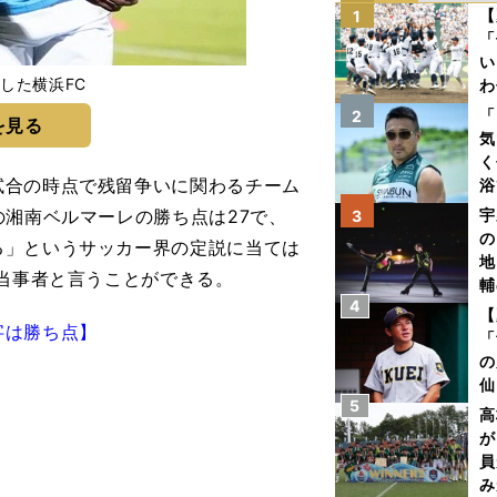
【
1
「
い
した横浜FC
わ
だ
「
2
を見る
気
く
合の時点で残留争いに関わるチーム
浴
太
の湘南ベルマーレの勝ち点は27で、
宇
3
ァ
の
る」というサッカー界の定説に当ては
地
の当事者と言うことができる。
輔
4
題
【
字は勝ち点】
「
の
仙
5
か
高
画
が
員
み