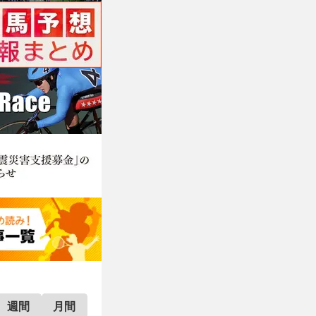
週間
月間