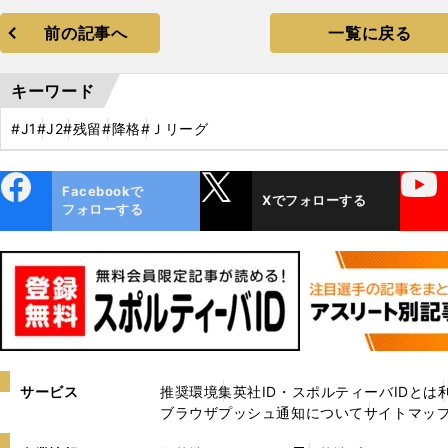
前の記事へ
一覧に戻る
キーワード
#J1
#J2
#残留
#降格
#Ｊリーグ
ebo
X
YouTube
Facebookで
Xでフォローする
ok
フォローする
サービス
推奨環境
集英社ID・スポルティーバIDとは
ブラウザプッシュ通知について
サイトマッ