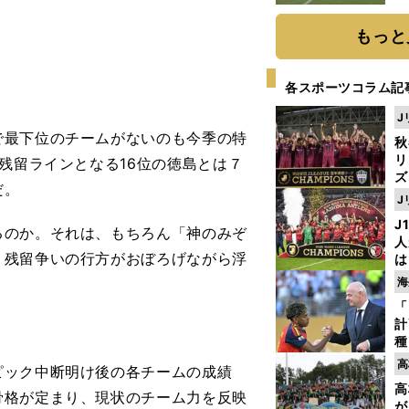
もっと
各スポーツコラム記
J
最下位のチームがないのも今季の特
秋
リ
残留ラインとなる16位の徳島とは７
ズ
だ。
J
を
J
のか。それは、もちろん「神のみぞ
人
、残留争いの行方がおぼろげながら浮
は
に
海
と
「
計
種
ィ
高
ック中断明け後の各チームの成績
起
高
骨格が定まり、現状のチーム力を反映
が