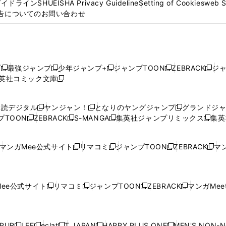
ガイドライン
SHUEISHA Privacy Guideline
Setting of Cookies
web 
告についてのお問い合わせ
プ
最強ジャンプ
少年ジャンプ+
ジャンプTOON
ZEBRACK
ジ
新
新
新
新
新
英社コミック文庫
し
新
し
し
し
し
い
い
し
い
い
い
ウ
ウ
い
ウ
ウ
ウ
購読デジタル
ヤンジャン！
となりのヤングジャンプ
グランドジ
新
新
新
ィ
ィ
ウ
ィ
ィ
ィ
プTOON
ZEBRACK
S-MANGA
集英社ジャンプリミックス
集英
新
し
新
し
新
し
新
ン
ン
ィ
ン
ン
ン
し
い
し
い
し
い
し
ド
ド
ン
ド
ド
ド
い
ウ
い
ウ
い
ウ
い
ウ
ウ
ド
ウ
ウ
ウ
マンガMee公式サイト
リマコミ
ジャンプTOON
ZEBRACK
マン
新
新
新
新
ウ
ィ
ウ
ィ
ウ
ィ
ウ
で
で
ウ
で
で
で
し
し
し
し
し
ィ
ン
ィ
ン
ィ
ン
ィ
開
開
で
開
開
開
い
い
い
い
い
ン
ド
ン
ド
ン
ド
ン
く
く
開
く
く
く
ウ
ウ
ウ
ウ
ウ
ド
ウ
ド
ウ
ド
ウ
ド
ee公式サイト
リマコミ
ジャンプTOON
ZEBRACK
マンガMeet
く
新
新
新
新
ィ
ィ
ィ
ィ
ィ
ウ
で
ウ
で
ウ
で
ウ
し
し
し
し
ン
ン
ン
ン
ン
で
開
で
開
で
開
で
い
い
い
い
ド
ド
ド
ド
ド
開
く
開
く
開
く
開
ウ
ウ
ウ
ウ
ウ
ウ
ウ
ウ
ウ
PUR
LEE
eclat
T JAPAN
HAPPY PLUS ONE
MEN'S NON-
く
く
く
く