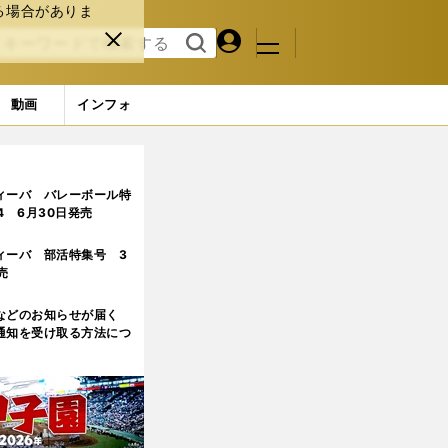
る場合がありま
マイペ
閉じ
検索
メニュ
ー
る
す
ジ
る
動画
インフォ
ームは？
ィーバ バレーボール特
.4 6月30日発売
ィーバ 部活特集号 3
売
などのお知らせが届く
通知を受け取る方法につ