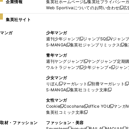
企業情報
集英社ホームページ
集英社プライバシー
新
Web Sportivaについてのお問い合わせ
広
し
新
い
し
集英社サイト
ウ
い
ィ
ウ
マンガ
少年マンガ
ン
ィ
週刊少年ジャンプ
ジャンプSQ
Vジャン
ド
ン
新
新
S-MANGA
集英社ジャンプリミックス
集
ウ
ド
新
し
し
新
で
ウ
し
い
い
し
青年マンガ
開
で
い
ウ
ウ
い
週刊ヤングジャンプ
ヤングジャンプ定期
新
く
開
ウ
ィ
ィ
ウ
ウルトラジャンプ
少年ジャンプ+
ジャン
新
し
新
く
ィ
ン
ン
ィ
し
い
し
ン
ド
ド
ン
少女マンガ
い
ウ
い
ド
ウ
ウ
ド
りぼん
マーガレット
別冊マーガレット
新
新
新
ウ
ィ
ウ
ウ
で
で
ウ
S-MANGA
集英社コミック文庫
し
新
し
新
ィ
ン
ィ
で
開
開
で
い
し
い
し
ン
ド
ン
女性マンガ
開
く
く
開
ウ
い
ウ
い
ド
ウ
ド
Cookie
Cocohana
office YOU
マンガM
く
く
新
新
新
ィ
ウ
ィ
ウ
ウ
で
ウ
集英社コミック文庫
し
新
し
し
ン
ィ
ン
ィ
で
開
で
い
し
い
い
ド
ン
ド
ン
取材・ファッション
ファッション・美容
開
く
開
ウ
い
ウ
ウ
ウ
ド
ウ
ド
Seventeen
non-no
BAILA
MAQUIA
S
く
く