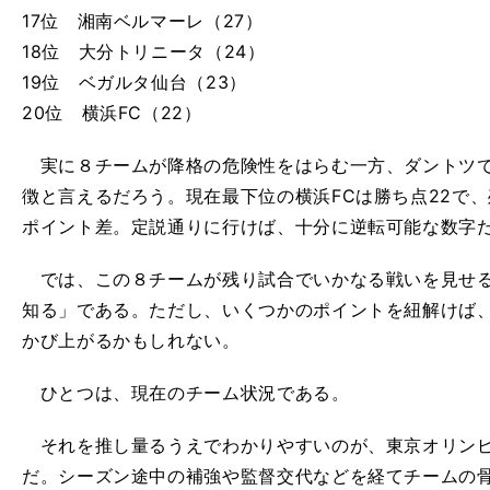
17位 湘南ベルマーレ（27）
18位 大分トリニータ（24）
19位 ベガルタ仙台（23）
20位 横浜FC（22）
実に８チームが降格の危険性をはらむ一方、ダントツで
徴と言えるだろう。現在最下位の横浜FCは勝ち点22で、
ポイント差。定説通りに行けば、十分に逆転可能な数字
では、この８チームが残り試合でいかなる戦いを見せる
知る」である。ただし、いくつかのポイントを紐解けば
かび上がるかもしれない。
ひとつは、現在のチーム状況である。
それを推し量るうえでわかりやすいのが、東京オリンピ
だ。シーズン途中の補強や監督交代などを経てチームの