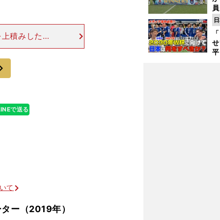
員
み
日
「
を上積みしたの
せ
第26節から３
平
後の３試合で結
2
次
プ
べ
LINEで送る
降格の危機からは脱したのか
ついて
ター（2019年）