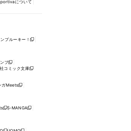
Sportivaについて
ャンプルーキー！
新
し
い
ウ
ャンプ
新
ィ
社コミック文庫
し
新
ン
い
し
ド
ウ
い
ウ
ガMeets
新
ィ
ウ
で
し
ン
ィ
開
い
ド
ン
く
ウ
ウ
ド
s
S-MANGA
新
新
ィ
で
ウ
し
し
ン
開
で
い
い
ド
く
開
ウ
ウ
ウ
NO
UOMO
く