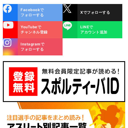
cebo
X
Facebookで
Xでフォローする
ok
フォローする
uTube
LINE
YouTubeで
LINEで
チャンネル登録
アカウント追加
stagra
Instagramで
m
フォローする