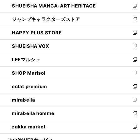
し
SHUEISHA MANGA-ART HERITAGE
く
で
い
新
開
ウ
し
ジャンプキャラクターズストア
く
ィ
い
新
ン
ウ
し
HAPPY PLUS STORE
ド
ィ
い
新
ウ
ン
ウ
し
SHUEISHA VOX
で
ド
ィ
い
新
開
ウ
ン
ウ
し
LEEマルシェ
く
で
ド
ィ
い
新
開
ウ
ン
ウ
し
SHOP Marisol
く
で
ド
ィ
い
新
開
ウ
ン
ウ
し
eclat premium
く
で
ド
ィ
い
新
開
ウ
ン
ウ
し
mirabella
く
で
ド
ィ
い
新
開
ウ
ン
ウ
し
mirabella homme
く
で
ド
ィ
い
新
開
ウ
ン
ウ
し
zakka market
く
で
ド
ィ
い
新
開
ウ
ン
ウ
し
く