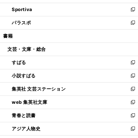
開
ン
ウ
し
Sportiva
く
ド
ィ
い
新
ウ
ン
ウ
し
パラスポ
で
ド
ィ
い
新
開
ウ
ン
ウ
し
書籍
く
で
ド
ィ
い
開
ウ
ン
ウ
文芸・文庫・総合
く
で
ド
ィ
開
ウ
ン
すばる
く
で
ド
新
開
ウ
し
小説すばる
く
で
い
新
開
ウ
し
集英社 文芸ステーション
く
ィ
い
新
ン
ウ
し
web 集英社文庫
ド
ィ
い
新
ウ
ン
ウ
し
青春と読書
で
ド
ィ
い
新
開
ウ
ン
ウ
し
アジア人物史
く
で
ド
ィ
い
新
開
ウ
ン
ウ
し