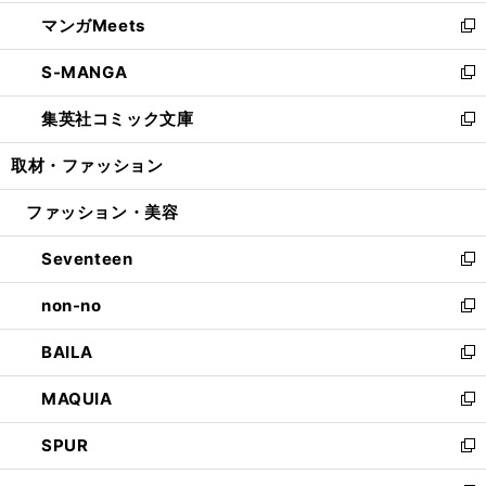
開
ウ
ン
ウ
し
マンガMeets
く
で
ド
ィ
い
新
開
ウ
ン
ウ
し
S-MANGA
く
で
ド
ィ
い
新
開
ウ
ン
ウ
し
集英社コミック文庫
く
で
ド
ィ
い
新
開
ウ
ン
ウ
し
取材・ファッション
く
で
ド
ィ
い
開
ウ
ン
ウ
ファッション・美容
く
で
ド
ィ
開
ウ
ン
Seventeen
く
で
ド
新
開
ウ
し
non-no
く
で
い
新
開
ウ
し
BAILA
く
ィ
い
新
ン
ウ
し
MAQUIA
ド
ィ
い
新
ウ
ン
ウ
し
SPUR
で
ド
ィ
い
新
開
ウ
ン
ウ
し