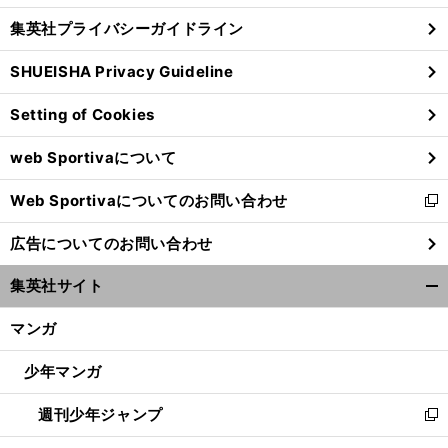
し
じ
集英社プライバシーガイドライン
い
る
ウ
SHUEISHA Privacy Guideline
ィ
ン
Setting of Cookies
ド
ウ
web Sportivaについて
で
開
Web Sportivaについてのお問い合わせ
く
新
し
広告についてのお問い合わせ
い
ウ
集英社サイト
ィ
開
ン
く/
マンガ
ド
閉
ウ
じ
少年マンガ
で
る
開
週刊少年ジャンプ
く
新
し