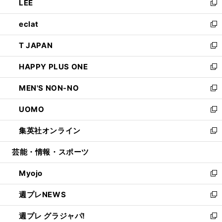
LEE
く
で
ド
ィ
い
新
開
ウ
ン
ウ
し
eclat
く
で
ド
ィ
い
新
開
ウ
ン
ウ
し
T JAPAN
く
で
ド
ィ
い
新
開
ウ
ン
ウ
し
HAPPY PLUS ONE
く
で
ド
ィ
い
新
開
ウ
ン
ウ
し
MEN'S NON-NO
く
で
ド
ィ
い
新
開
ウ
ン
ウ
し
UOMO
く
で
ド
ィ
い
新
開
ウ
ン
ウ
し
集英社オンライン
く
で
ド
ィ
い
新
開
ウ
ン
ウ
し
芸能・情報・スポーツ
く
で
ド
ィ
い
開
ウ
ン
ウ
Myojo
く
で
ド
ィ
新
開
ウ
ン
し
週プレNEWS
く
で
ド
い
新
開
ウ
ウ
し
週プレ グラジャパ!
く
で
ィ
い
新