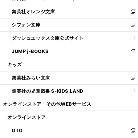
開
ウ
ン
し
集英社オレンジ文庫
く
で
ド
い
新
開
ウ
ウ
し
シフォン文庫
く
で
ィ
い
新
開
ン
ウ
し
ダッシュエックス文庫公式サイト
く
ド
ィ
い
新
ウ
ン
ウ
し
JUMP j-BOOKS
で
ド
ィ
い
新
開
ウ
ン
ウ
し
キッズ
く
で
ド
ィ
い
開
ウ
ン
ウ
集英社みらい文庫
く
で
ド
ィ
新
開
ウ
ン
し
集英社の児童図書 S-KIDS.LAND
く
で
ド
い
新
開
ウ
ウ
し
オンラインストア・
その他WEBサービス
く
で
ィ
い
開
ン
ウ
オンラインストア
く
ド
ィ
ウ
ン
OTO
で
ド
新
開
ウ