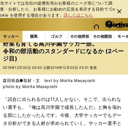
当サイトでは当社の提携先等がお客様のニーズ等について調
査・分析したり、お客様にお勧めの広告を表⽰する⽬的で Co
閉じ
okie を使⽤する場合があります。
詳しくはこちら
る
マイペ
web Sportiva (webスポルティーバ)
検索
メニュ
we
ー
サッカーの記事一覧
Jリーグ他
高校・ユース
野
b
ジ
サッカー
競馬
ゴルフ
その他球技
その他競技
モー
ス
野菜も育てる高川学園サッカー部。
ポ
令和の部活動のスタンダードになるか (2ペー
ル
ジ目)
テ
ィ
2019年12月30日 05:50 公開
2019年12月30日 05:51 更新
ー
バ
森田将義●取材・文 text by Morita Masayoshi
photo by Morita Masayoshi
「試合に出られるのは11人しかない。そこで、出られな
い選手も、『俺は高川学園で成長したんだ』と胸を張れ
る部にしたかったんです。今後、大学サッカーでもデー
タ分析ができる人材が求められていく。サッカー選手と