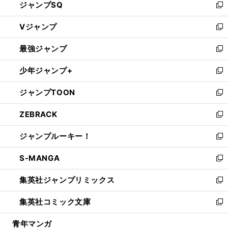
ジャンプSQ
い
新
ウ
し
Vジャンプ
ィ
い
新
ン
ウ
し
最強ジャンプ
ド
ィ
い
新
ウ
ン
ウ
し
少年ジャンプ+
で
ド
ィ
い
新
開
ウ
ン
ウ
し
ジャンプTOON
く
で
ド
ィ
い
新
開
ウ
ン
ウ
し
ZEBRACK
く
で
ド
ィ
い
新
開
ウ
ン
ウ
し
ジャンプルーキー！
く
で
ド
ィ
い
新
開
ウ
ン
ウ
し
S-MANGA
く
で
ド
ィ
い
新
開
ウ
ン
ウ
し
集英社ジャンプリミックス
く
で
ド
ィ
い
新
開
ウ
ン
ウ
し
集英社コミック文庫
く
で
ド
ィ
い
新
開
ウ
ン
ウ
し
青年マンガ
く
で
ド
ィ
い