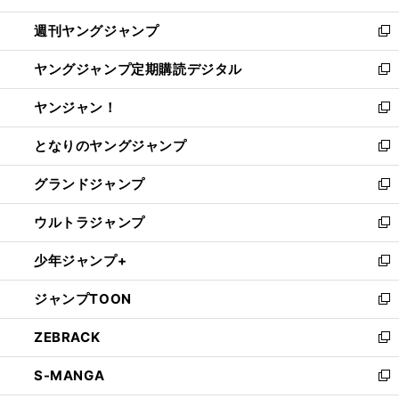
開
ウ
ン
ウ
週刊ヤングジャンプ
く
で
ド
ィ
新
開
ウ
ン
し
ヤングジャンプ定期購読デジタル
く
で
ド
い
新
開
ウ
ウ
し
ヤンジャン！
く
で
ィ
い
新
開
ン
ウ
し
となりのヤングジャンプ
く
ド
ィ
い
新
ウ
ン
ウ
し
グランドジャンプ
で
ド
ィ
い
新
開
ウ
ン
ウ
し
ウルトラジャンプ
く
で
ド
ィ
い
新
開
ウ
ン
ウ
し
少年ジャンプ+
く
で
ド
ィ
い
新
開
ウ
ン
ウ
し
ジャンプTOON
く
で
ド
ィ
い
新
開
ウ
ン
ウ
し
ZEBRACK
く
で
ド
ィ
い
新
開
ウ
ン
ウ
し
S-MANGA
く
で
ド
ィ
い
新
開
ウ
ン
ウ
し