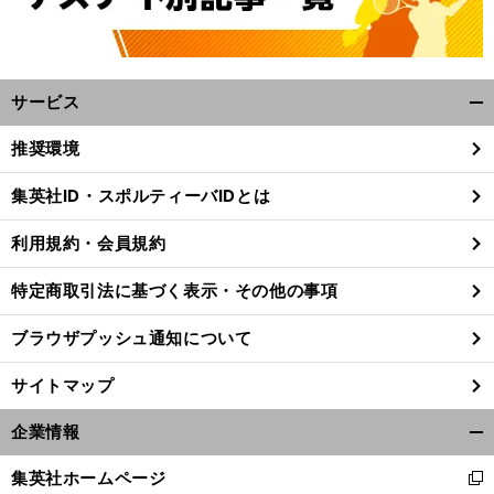
サービス
開
く/
推奨環境
閉
じ
集英社ID・スポルティーバIDとは
る
前
へ
利用規約・会員規約
特定商取引法に基づく表示・その他の事項
ブラウザプッシュ通知について
サイトマップ
企業情報
開
く/
集英社ホームページ
新
閉