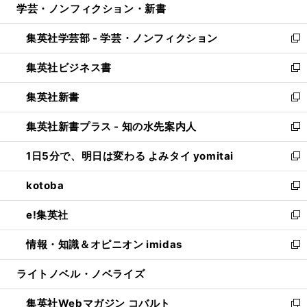
学芸・ノンフィクション・新書
く
で
ド
ィ
い
開
ウ
ン
ウ
集英社学芸部 - 学芸・ノンフィクション
く
で
ド
ィ
新
開
ウ
ン
し
集英社ビジネス書
く
で
ド
い
新
開
ウ
ウ
し
集英社新書
く
で
ィ
い
新
開
ン
ウ
し
集英社新書プラス - 知の水先案内人
く
ド
ィ
い
新
ウ
ン
ウ
し
1日5分で、明日は変わる よみタイ yomitai
で
ド
ィ
い
新
開
ウ
ン
ウ
し
kotoba
く
で
ド
ィ
い
新
開
ウ
ン
ウ
し
e!集英社
く
で
ド
ィ
い
新
開
ウ
ン
ウ
し
情報・知識＆オピニオン imidas
く
で
ド
ィ
い
新
開
ウ
ン
ウ
し
ライトノベル・ノベライズ
く
で
ド
ィ
い
開
ウ
ン
ウ
集英社Webマガジン コバルト
く
で
ド
ィ
新