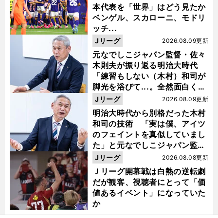
本代表を「世界」はどう見たか
ベンゲル、スカローニ、モドリ
ッチ...
Jリーグ
2026.08.09更新
元なでしこジャパン監督・佐々
木則夫が振り返る明治大時代
「練習もしない（木村）和司が
脚光を浴びて...。全然面白くな
い４年間でした」
Jリーグ
2026.08.09更新
明治大時代から別格だった木村
和司の技術 「実は僕、アイツ
のフェイントを真似していまし
た」と元なでしこジャパン監
督・佐々木則夫
Jリーグ
2026.08.08更新
Ｊリーグ開幕戦は白熱の逆転劇
だが観客、視聴者にとって「価
値あるイベント」になっていた
か