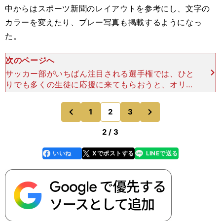
中からはスポーツ新聞のレイアウトを参考にし、文字の
カラーを変えたり、プレー写真も掲載するようになっ
た。
次のページへ
サッカー部がいちばん注目される選手権では、ひと
りでも多くの生徒に応援に来てもらおうと、オリジ
ナルのポスターを作成。会場では、登録メンバーの
特徴を記した写真入りのマッチデープログラムも配
次
1
2
3
のページへ
のページへ
る。『広報部』が
前
2 / 3
いいね
Xでポストする
LINEで送る
line
faceboo
x
k