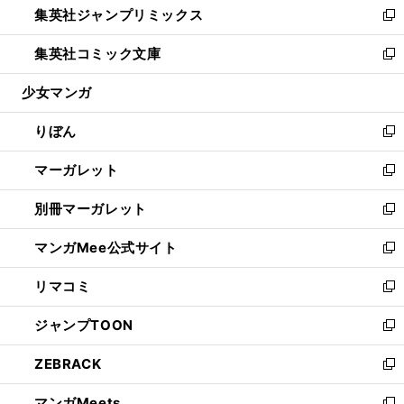
集英社ジャンプリミックス
く
で
ド
ィ
い
新
開
ウ
ン
ウ
し
集英社コミック文庫
く
で
ド
ィ
い
新
開
ウ
ン
ウ
し
少女マンガ
く
で
ド
ィ
い
開
ウ
ン
ウ
りぼん
く
で
ド
ィ
新
開
ウ
ン
し
マーガレット
く
で
ド
い
新
開
ウ
ウ
し
別冊マーガレット
く
で
ィ
い
新
開
ン
ウ
し
マンガMee公式サイト
く
ド
ィ
い
新
ウ
ン
ウ
し
リマコミ
で
ド
ィ
い
新
開
ウ
ン
ウ
し
ジャンプTOON
く
で
ド
ィ
い
新
開
ウ
ン
ウ
し
ZEBRACK
く
で
ド
ィ
い
新
開
ウ
ン
ウ
し
マンガMeets
く
で
ド