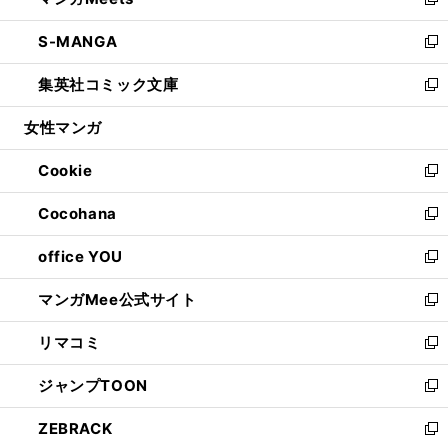
ィ
い
新
開
ウ
ン
ウ
し
S-MANGA
く
で
ド
ィ
い
新
開
ウ
ン
ウ
し
集英社コミック文庫
く
で
ド
ィ
い
新
開
ウ
ン
ウ
し
女性マンガ
く
で
ド
ィ
い
開
ウ
ン
ウ
Cookie
く
で
ド
ィ
新
開
ウ
ン
し
Cocohana
く
で
ド
い
新
開
ウ
ウ
し
office YOU
く
で
ィ
い
新
開
ン
ウ
し
マンガMee公式サイト
く
ド
ィ
い
新
ウ
ン
ウ
し
リマコミ
で
ド
ィ
い
新
開
ウ
ン
ウ
し
ジャンプTOON
く
で
ド
ィ
い
新
開
ウ
ン
ウ
し
ZEBRACK
く
で
ド
ィ
い
新