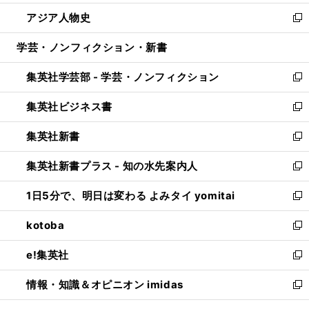
開
ウ
ン
ウ
し
アジア人物史
く
で
ド
ィ
い
新
開
ウ
ン
ウ
し
学芸・ノンフィクション・新書
く
で
ド
ィ
い
開
ウ
ン
ウ
集英社学芸部 - 学芸・ノンフィクション
く
で
ド
ィ
新
開
ウ
ン
し
集英社ビジネス書
く
で
ド
い
新
開
ウ
ウ
し
集英社新書
く
で
ィ
い
新
開
ン
ウ
し
集英社新書プラス - 知の水先案内人
く
ド
ィ
い
新
ウ
ン
ウ
し
1日5分で、明日は変わる よみタイ yomitai
で
ド
ィ
い
新
開
ウ
ン
ウ
し
kotoba
く
で
ド
ィ
い
新
開
ウ
ン
ウ
し
e!集英社
く
で
ド
ィ
い
新
開
ウ
ン
ウ
し
情報・知識＆オピニオン imidas
く
で
ド
ィ
い
新
開
ウ
ン
ウ
し