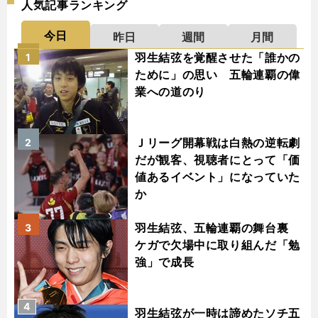
人気記事ランキング
今日
昨日
週間
月間
羽生結弦を覚醒させた「誰かの
1
ために」の思い 五輪連覇の偉
業への道のり
Ｊリーグ開幕戦は白熱の逆転劇
2
だが観客、視聴者にとって「価
値あるイベント」になっていた
か
羽生結弦、五輪連覇の舞台裏
3
ケガで欠場中に取り組んだ「勉
強」で成長
4
羽生結弦が一時は諦めたソチ五