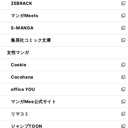
ZEBRACK
く
で
ド
ィ
い
新
開
ウ
ン
ウ
し
マンガMeets
く
で
ド
ィ
い
新
開
ウ
ン
ウ
し
S-MANGA
く
で
ド
ィ
い
新
開
ウ
ン
ウ
し
集英社コミック文庫
く
で
ド
ィ
い
新
開
ウ
ン
ウ
し
女性マンガ
く
で
ド
ィ
い
開
ウ
ン
ウ
Cookie
く
で
ド
ィ
新
開
ウ
ン
し
Cocohana
く
で
ド
い
新
開
ウ
ウ
し
office YOU
く
で
ィ
い
新
開
ン
ウ
し
マンガMee公式サイト
く
ド
ィ
い
新
ウ
ン
ウ
し
リマコミ
で
ド
ィ
い
新
開
ウ
ン
ウ
し
ジャンプTOON
く
で
ド
ィ
い
新