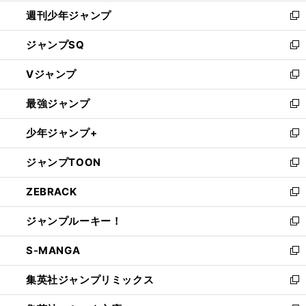
開
週刊少年ジャンプ
く
新
し
ジャンプSQ
い
新
ウ
し
Vジャンプ
ィ
い
新
ン
ウ
し
最強ジャンプ
ド
ィ
い
新
ウ
ン
ウ
し
少年ジャンプ+
で
ド
ィ
い
新
開
ウ
ン
ウ
し
ジャンプTOON
く
で
ド
ィ
い
新
開
ウ
ン
ウ
し
ZEBRACK
く
で
ド
ィ
い
新
開
ウ
ン
ウ
し
ジャンプルーキー！
く
で
ド
ィ
い
新
開
ウ
ン
ウ
し
S-MANGA
く
で
ド
ィ
い
新
開
ウ
ン
ウ
し
集英社ジャンプリミックス
く
で
ド
ィ
い
新
開
ウ
ン
ウ
し