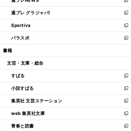
週プレNEWS
で
ド
い
新
開
ウ
ウ
し
週プレ グラジャパ!
く
で
ィ
い
新
開
ン
ウ
し
Sportiva
く
ド
ィ
い
新
ウ
ン
ウ
し
パラスポ
で
ド
ィ
い
新
開
ウ
ン
ウ
し
書籍
く
で
ド
ィ
い
開
ウ
ン
ウ
文芸・文庫・総合
く
で
ド
ィ
開
ウ
ン
すばる
く
で
ド
新
開
ウ
し
小説すばる
く
で
い
新
開
ウ
し
集英社 文芸ステーション
く
ィ
い
新
ン
ウ
し
web 集英社文庫
ド
ィ
い
新
ウ
ン
ウ
し
青春と読書
で
ド
ィ
い
新