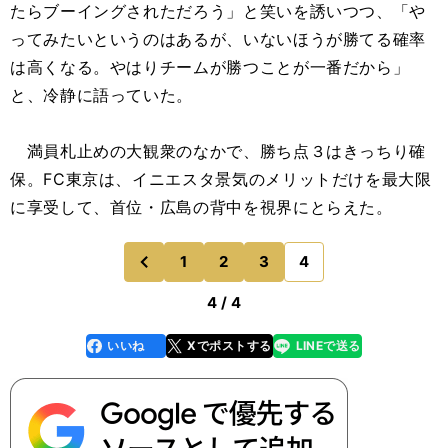
たらブーイングされただろう」と笑いを誘いつつ、「や
ってみたいというのはあるが、いないほうが勝てる確率
は高くなる。やはりチームが勝つことが一番だから」
と、冷静に語っていた。
満員札止めの大観衆のなかで、勝ち点３はきっちり確
保。FC東京は、イニエスタ景気のメリットだけを最大限
に享受して、首位・広島の背中を視界にとらえた。
1
2
3
4
のページへ
前
4 / 4
いいね
Xでポストする
LINEで送る
line
faceboo
x
k