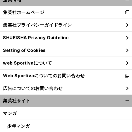
開
く/
集英社ホームページ
新
閉
し
じ
集英社プライバシーガイドライン
い
る
ウ
SHUEISHA Privacy Guideline
ィ
ン
Setting of Cookies
ド
ウ
web Sportivaについて
で
崖
。
最
」
っぷちガンバ
「
大限の力を注ぐ
ツネ様の進撃はこれから始まる
開
Web Sportivaについてのお問い合わせ
く
新
し
広告についてのお問い合わせ
い
ウ
集英社サイト
ィ
開
ン
く/
マンガ
ド
閉
ウ
じ
少年マンガ
で
る