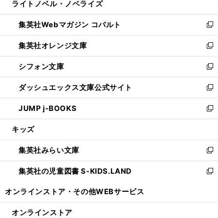
ライトノベル・ノベライズ
く
で
ド
ィ
い
開
ウ
ン
ウ
集英社Webマガジン コバルト
く
で
ド
ィ
新
開
ウ
ン
し
集英社オレンジ文庫
く
で
ド
い
新
開
ウ
ウ
し
シフォン文庫
く
で
ィ
い
新
開
ン
ウ
し
ダッシュエックス文庫公式サイト
く
ド
ィ
い
新
ウ
ン
ウ
し
JUMP j-BOOKS
で
ド
ィ
い
新
開
ウ
ン
ウ
し
キッズ
く
で
ド
ィ
い
開
ウ
ン
ウ
集英社みらい文庫
く
で
ド
ィ
新
開
ウ
ン
し
集英社の児童図書 S-KIDS.LAND
く
で
ド
い
新
開
ウ
ウ
し
オンラインストア・
その他WEBサービス
く
で
ィ
い
開
ン
ウ
オンラインストア
く
ド
ィ