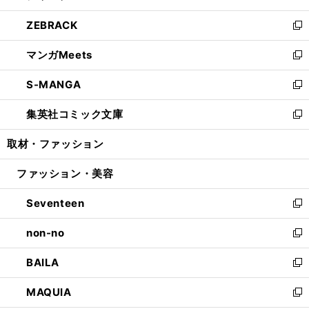
開
ウ
ン
ウ
し
ZEBRACK
く
で
ド
ィ
い
新
開
ウ
ン
ウ
し
マンガMeets
く
で
ド
ィ
い
新
開
ウ
ン
ウ
し
S-MANGA
く
で
ド
ィ
い
新
開
ウ
ン
ウ
し
集英社コミック文庫
く
で
ド
ィ
い
新
開
ウ
ン
ウ
し
取材・ファッション
く
で
ド
ィ
い
開
ウ
ン
ウ
ファッション・美容
く
で
ド
ィ
開
ウ
ン
Seventeen
く
で
ド
新
開
ウ
し
non-no
く
で
い
新
開
ウ
し
BAILA
く
ィ
い
新
ン
ウ
し
MAQUIA
ド
ィ
い
新
ウ
ン
ウ