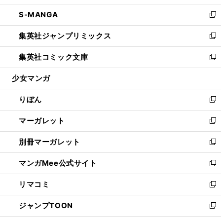
開
ウ
ン
ウ
し
S-MANGA
く
で
ド
ィ
い
新
開
ウ
ン
ウ
し
集英社ジャンプリミックス
く
で
ド
ィ
い
新
開
ウ
ン
ウ
し
集英社コミック文庫
く
で
ド
ィ
い
新
開
ウ
ン
ウ
し
少女マンガ
く
で
ド
ィ
い
開
ウ
ン
ウ
りぼん
く
で
ド
ィ
新
開
ウ
ン
し
マーガレット
く
で
ド
い
新
開
ウ
ウ
し
別冊マーガレット
く
で
ィ
い
新
開
ン
ウ
し
マンガMee公式サイト
く
ド
ィ
い
新
ウ
ン
ウ
し
リマコミ
で
ド
ィ
い
新
開
ウ
ン
ウ
し
ジャンプTOON
く
で
ド
ィ
い
新
開
ウ
ン
ウ
し