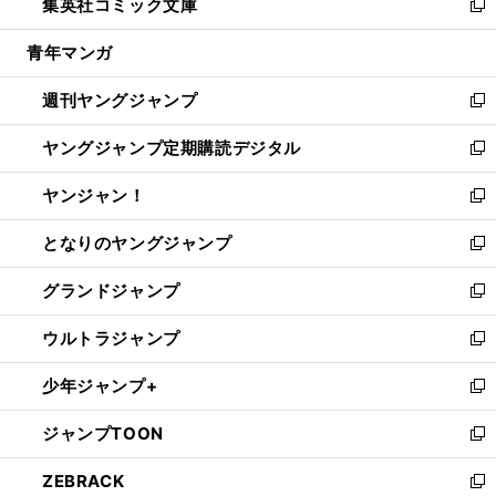
集英社コミック文庫
く
で
ド
ィ
い
新
開
ウ
ン
ウ
し
青年マンガ
く
で
ド
ィ
い
開
ウ
ン
ウ
週刊ヤングジャンプ
く
で
ド
ィ
新
開
ウ
ン
し
ヤングジャンプ定期購読デジタル
く
で
ド
い
新
開
ウ
ウ
し
ヤンジャン！
く
で
ィ
い
新
開
ン
ウ
し
となりのヤングジャンプ
く
ド
ィ
い
新
ウ
ン
ウ
し
グランドジャンプ
で
ド
ィ
い
新
開
ウ
ン
ウ
し
ウルトラジャンプ
く
で
ド
ィ
い
新
開
ウ
ン
ウ
し
少年ジャンプ+
く
で
ド
ィ
い
新
開
ウ
ン
ウ
し
ジャンプTOON
く
で
ド
ィ
い
新
開
ウ
ン
ウ
し
ZEBRACK
く
で
ド
ィ
い
新