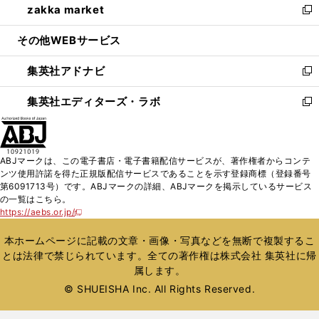
zakka market
く
で
ド
ィ
い
新
開
ウ
ン
ウ
し
その他WEBサービス
く
で
ド
ィ
い
開
ウ
ン
ウ
集英社アドナビ
く
で
ド
ィ
新
開
ウ
ン
し
集英社エディターズ・ラボ
く
で
ド
い
新
開
ウ
ウ
し
く
で
ィ
い
開
ン
ウ
ABJマークは、この電子書店・電子書籍配信サービスが、著作権者からコンテ
く
ド
ィ
ンツ使用許諾を得た正規版配信サービスであることを示す登録商標（登録番号
ウ
ン
第6091713号）です。ABJマークの詳細、ABJマークを掲示しているサービス
で
ド
の一覧はこちら。
開
ウ
https://aebs.or.jp/
新
く
で
し
い
開
本ホームページに記載の文章・画像・写真などを無断で複製するこ
ウ
く
とは法律で禁じられています。全ての著作権は株式会社 集英社に帰
ィ
属します。
ン
ド
© SHUEISHA Inc. All Rights Reserved.
ウ
で
開