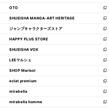
ウ
ン
OTO
で
ド
新
開
ウ
し
SHUEISHA MANGA-ART HERITAGE
く
で
い
新
開
ウ
し
ジャンプキャラクターズストア
く
ィ
い
新
ン
ウ
し
HAPPY PLUS STORE
ド
ィ
い
新
ウ
ン
ウ
し
SHUEISHA VOX
で
ド
ィ
い
新
開
ウ
ン
ウ
し
LEEマルシェ
く
で
ド
ィ
い
新
開
ウ
ン
ウ
し
SHOP Marisol
く
で
ド
ィ
い
新
開
ウ
ン
ウ
し
eclat premium
く
で
ド
ィ
い
新
開
ウ
ン
ウ
し
mirabella
く
で
ド
ィ
い
新
開
ウ
ン
ウ
し
mirabella homme
く
で
ド
ィ
い
新
開
ウ
ン
ウ
し