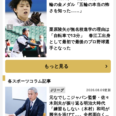
輪の金メダル「五輪の本当の怖
さを知った......」
5
栗原陵矢が無名校進学の理由は
「自転車で13分」 春江工出身
として最初で最後のプロ野球選
手となった
もっと見る
各スポーツコラム記事
Jリーグ
2026.08.09更新
元なでしこジャパン監督・佐々
木則夫が振り返る明治大時代
「練習もしない（木村）和司が
脚光を浴びて...。全然面白くな