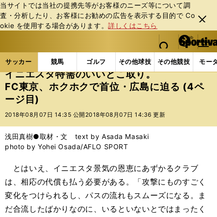
当サイトでは当社の提携先等がお客様のニーズ等について調
査・分析したり、お客様にお勧めの広告を表⽰する⽬的で Co
閉じ
okie を使⽤する場合があります。
詳しくはこちら
る
マイペ
web Sportiva (webスポルティーバ)
検索
メニュ
we
ー
サッカーの記事一覧
Jリーグ他
Jリーグ
イニエ
b
ジ
サッカー
競馬
ゴルフ
その他球技
その他競技
モー
ス
イニエスタ特需のいいとこ取り。
ポ
FC東京、ホクホクで首位・広島に迫る (4ペ
ル
ージ目)
テ
ィ
2018年08月07日 14:35 公開
2018年08月07日 14:36 更新
ー
バ
浅田真樹●取材・文 text by Asada Masaki
photo by Yohei Osada/AFLO SPORT
とはいえ、イニエスタ景気の恩恵にあずかるクラブ
は、相応の代償も払う必要がある。「攻撃にものすごく
変化をつけられるし、パスの流れもスムーズになる。ま
だ合流したばかりなのに、いるといないとではまったく