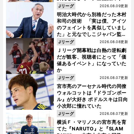
い４年間でした」
Jリーグ
2026.08.09更新
明治大時代から別格だった木村
和司の技術 「実は僕、アイツ
のフェイントを真似していまし
た」と元なでしこジャパン監
督・佐々木則夫
Jリーグ
2026.08.08更新
Ｊリーグ開幕戦は白熱の逆転劇
だが観客、視聴者にとって「価
値あるイベント」になっていた
か
Jリーグ
2026.08.07更新
宮市亮のアーセナル時代の同僚
ウォルコットは『ドラゴンボー
ル』が大好き ポドルスキは日向
小次郎に憧れていた
Jリーグ
2026.08.07更新
横浜Ｆ・マリノスの宮市亮を育
てた『NARUTO』と『SLAM