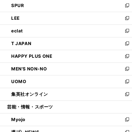
し
SPUR
で
ド
ィ
い
新
開
ウ
ン
ウ
し
LEE
く
で
ド
ィ
い
新
開
ウ
ン
ウ
し
eclat
く
で
ド
ィ
い
新
開
ウ
ン
ウ
し
T JAPAN
く
で
ド
ィ
い
新
開
ウ
ン
ウ
し
HAPPY PLUS ONE
く
で
ド
ィ
い
新
開
ウ
ン
ウ
し
MEN'S NON-NO
く
で
ド
ィ
い
新
開
ウ
ン
ウ
し
UOMO
く
で
ド
ィ
い
新
開
ウ
ン
ウ
し
集英社オンライン
く
で
ド
ィ
い
新
開
ウ
ン
ウ
し
芸能・情報・スポーツ
く
で
ド
ィ
い
開
ウ
ン
ウ
Myojo
く
で
ド
ィ
新
開
ウ
ン
し
く