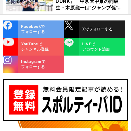
DUNK』 中京大中京の同級
生・木原龍一は"ジャンプ係"だ
った
cebo
X
Facebookで
Xでフォローする
ok
フォローする
uTube
LINE
YouTubeで
LINEで
チャンネル登録
アカウント追加
stagra
Instagramで
m
フォローする