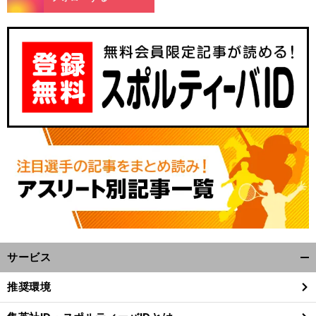
サービス
開
く/
推奨環境
閉
じ