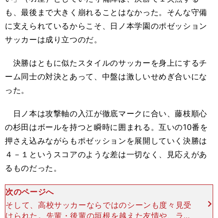
も、最後まで大きく崩れることはなかった。そんな守備
に支えられているからこそ、日ノ本学園のポゼッション
サッカーは成り立つのだ。
決勝はともに似たスタイルのサッカーを身上にするチ
ーム同士の対決とあって、中盤は激しいせめぎ合いにな
った。
日ノ本は攻撃軸の入江が徹底マークに合い、藤枝順心
の杉田はボールを持つと瞬時に囲まれる。互いの10番を
押さえ込みながらもポゼッションを展開していく決勝は
４－１というスコアのような差は一切なく、見応えがあ
るものだった。
次のページへ
そして、高校サッカーならではのシーンも度々見受
けられた。先輩・後輩の垣根を越えた友情や、ラス