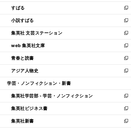
開
ウ
ン
すばる
く
で
ド
新
開
ウ
し
小説すばる
く
で
い
新
開
ウ
し
集英社 文芸ステーション
く
ィ
い
新
ン
ウ
し
web 集英社文庫
ド
ィ
い
新
ウ
ン
ウ
し
青春と読書
で
ド
ィ
い
新
開
ウ
ン
ウ
し
アジア人物史
く
で
ド
ィ
い
新
開
ウ
ン
ウ
し
学芸・ノンフィクション・新書
く
で
ド
ィ
い
開
ウ
ン
ウ
集英社学芸部 - 学芸・ノンフィクション
く
で
ド
ィ
新
開
ウ
ン
し
集英社ビジネス書
く
で
ド
い
新
開
ウ
ウ
し
集英社新書
く
で
ィ
い
新
開
ン
ウ
し