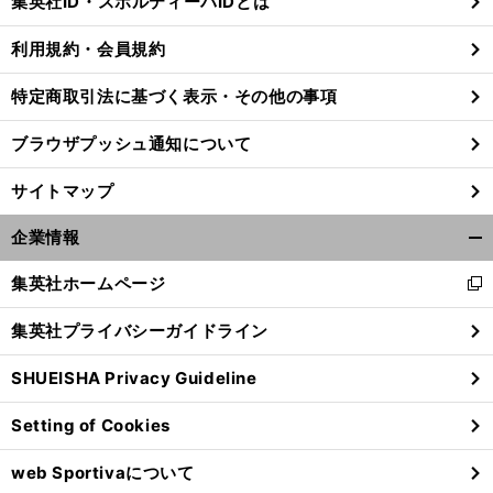
集英社ID・スポルティーバIDとは
る
利用規約・会員規約
特定商取引法に基づく表示・その他の事項
ブラウザプッシュ通知について
サイトマップ
企業情報
開
く/
集英社ホームページ
新
閉
し
じ
集英社プライバシーガイドライン
い
る
ウ
前
へ
SHUEISHA Privacy Guideline
ィ
ン
Setting of Cookies
ド
ウ
web Sportivaについて
で