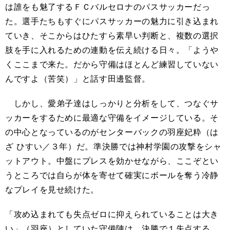
は誰をも魅了するＦＣバルセロナのパスサッカーだっ
た。選手たちもすぐにパスサッカーの魅力に引き込まれ
ていき、そこからはひたすら素早い判断と、複数の選択
肢を手に入れるための連動を伝え続ける日々。「ようや
くここまで来た。だから守備はほとんど練習していない
んですよ（苦笑）」と話す田邊監督。
しかし、愛弟子達はしっかりと分析をして、つなぐサ
ッカーをするために最適な守備をイメージしている。そ
の中心となっているのがセンターバックの羽座妃粋（は
ざ ひすい／３年）だ。準決勝では神村学園の攻撃をシャ
ットアウト。中盤にプレスを効かせながら、ここぞとい
うところでは自らが体を寄せて確実にボールを奪う冷静
なプレイを見せ続けた。
「攻め込まれても失点ゼロに抑えられていることは大き
い」（羽座）としていた守備陣は、決勝で１失点する