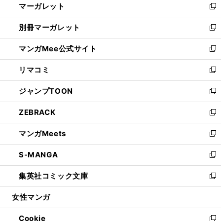
マーガレット
く
で
ド
い
新
開
ウ
ウ
し
別冊マーガレット
く
で
ィ
い
新
開
ン
ウ
し
マンガMee公式サイト
く
ド
ィ
い
新
ウ
ン
ウ
し
リマコミ
で
ド
ィ
い
新
開
ウ
ン
ウ
し
ジャンプTOON
く
で
ド
ィ
い
新
開
ウ
ン
ウ
し
ZEBRACK
く
で
ド
ィ
い
新
開
ウ
ン
ウ
し
マンガMeets
く
で
ド
ィ
い
新
開
ウ
ン
ウ
し
S-MANGA
く
で
ド
ィ
い
新
開
ウ
ン
ウ
し
集英社コミック文庫
く
で
ド
ィ
い
新
開
ウ
ン
ウ
し
女性マンガ
く
で
ド
ィ
い
開
ウ
ン
ウ
Cookie
く
で
ド
ィ
新