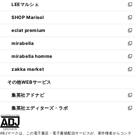
LEEマルシェ
く
で
ド
ィ
い
新
開
ウ
ン
ウ
し
SHOP Marisol
く
で
ド
ィ
い
新
開
ウ
ン
ウ
し
eclat premium
く
で
ド
ィ
い
新
開
ウ
ン
ウ
し
mirabella
く
で
ド
ィ
い
新
開
ウ
ン
ウ
し
mirabella homme
く
で
ド
ィ
い
新
開
ウ
ン
ウ
し
zakka market
く
で
ド
ィ
い
新
開
ウ
ン
ウ
し
その他WEBサービス
く
で
ド
ィ
い
開
ウ
ン
ウ
集英社アドナビ
く
で
ド
ィ
新
開
ウ
ン
し
集英社エディターズ・ラボ
く
で
ド
い
新
開
ウ
ウ
し
く
で
ィ
い
開
ン
ウ
ABJマークは、この電子書店・電子書籍配信サービスが、著作権者からコンテ
く
ド
ィ