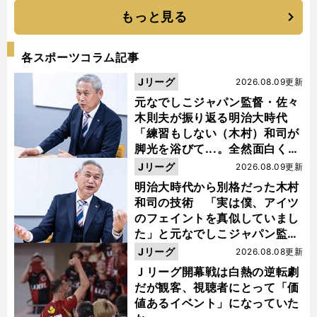
もっと見る
各スポーツコラム記事
Jリーグ
2026.08.09更新
元なでしこジャパン監督・佐々
木則夫が振り返る明治大時代
「練習もしない（木村）和司が
脚光を浴びて...。全然面白くな
い４年間でした」
Jリーグ
2026.08.09更新
明治大時代から別格だった木村
和司の技術 「実は僕、アイツ
のフェイントを真似していまし
た」と元なでしこジャパン監
督・佐々木則夫
Jリーグ
2026.08.08更新
Ｊリーグ開幕戦は白熱の逆転劇
だが観客、視聴者にとって「価
値あるイベント」になっていた