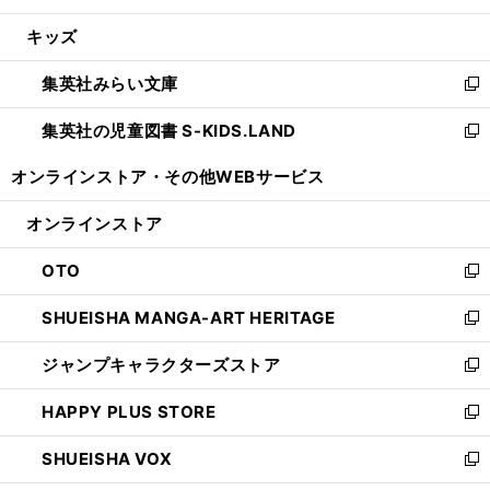
開
ウ
ン
ウ
し
キッズ
く
で
ド
ィ
い
開
ウ
ン
ウ
集英社みらい文庫
く
で
ド
ィ
新
開
ウ
ン
し
集英社の児童図書 S-KIDS.LAND
く
で
ド
い
新
開
ウ
ウ
し
オンラインストア・
その他WEBサービス
く
で
ィ
い
開
ン
ウ
オンラインストア
く
ド
ィ
ウ
ン
OTO
で
ド
新
開
ウ
し
SHUEISHA MANGA-ART HERITAGE
く
で
い
新
開
ウ
し
ジャンプキャラクターズストア
く
ィ
い
新
ン
ウ
し
HAPPY PLUS STORE
ド
ィ
い
新
ウ
ン
ウ
し
SHUEISHA VOX
で
ド
ィ
い
新
開
ウ
ン
ウ
し