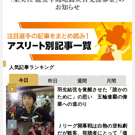
人気記事ランキング
今日
昨日
週間
月間
羽生結弦を覚醒させた「誰かの
1
ために」の思い 五輪連覇の偉
業への道のり
Ｊリーグ開幕戦は白熱の逆転劇
2
だが観客、視聴者にとって「価