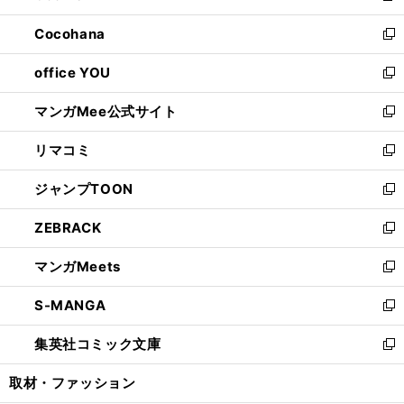
開
ウ
ン
し
Cocohana
く
で
ド
い
新
開
ウ
ウ
し
office YOU
く
で
ィ
い
新
開
ン
ウ
し
マンガMee公式サイト
く
ド
ィ
い
新
ウ
ン
ウ
し
リマコミ
で
ド
ィ
い
新
開
ウ
ン
ウ
し
ジャンプTOON
く
で
ド
ィ
い
新
開
ウ
ン
ウ
し
ZEBRACK
く
で
ド
ィ
い
新
開
ウ
ン
ウ
し
マンガMeets
く
で
ド
ィ
い
新
開
ウ
ン
ウ
し
S-MANGA
く
で
ド
ィ
い
新
開
ウ
ン
ウ
し
集英社コミック文庫
く
で
ド
ィ
い
新
開
ウ
ン
ウ
し
取材・ファッション
く
で
ド
ィ
い
開
ウ
ン