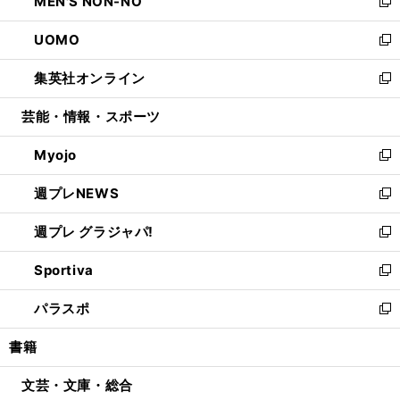
MEN'S NON-NO
く
で
ド
ィ
い
新
開
ウ
ン
ウ
し
UOMO
く
で
ド
ィ
い
新
開
ウ
ン
ウ
し
集英社オンライン
く
で
ド
ィ
い
新
開
ウ
ン
ウ
し
芸能・情報・スポーツ
く
で
ド
ィ
い
開
ウ
ン
ウ
Myojo
く
で
ド
ィ
新
開
ウ
ン
し
週プレNEWS
く
で
ド
い
新
開
ウ
ウ
し
週プレ グラジャパ!
く
で
ィ
い
新
開
ン
ウ
し
Sportiva
く
ド
ィ
い
新
ウ
ン
ウ
し
パラスポ
で
ド
ィ
い
新
開
ウ
ン
ウ
し
書籍
く
で
ド
ィ
い
開
ウ
ン
ウ
文芸・文庫・総合
く
で
ド
ィ