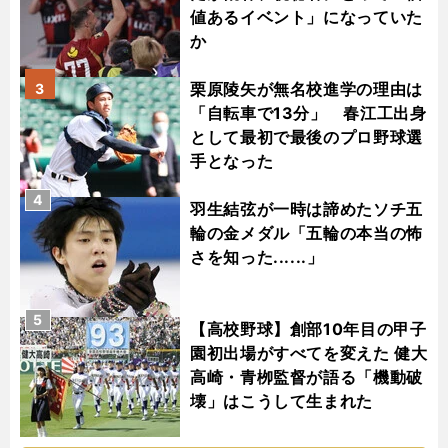
値あるイベント」になっていた
か
栗原陵矢が無名校進学の理由は
3
「自転車で13分」 春江工出身
として最初で最後のプロ野球選
手となった
4
羽生結弦が一時は諦めたソチ五
輪の金メダル「五輪の本当の怖
さを知った......」
5
【高校野球】創部10年目の甲子
園初出場がすべてを変えた 健大
高崎・青栁監督が語る「機動破
壊」はこうして生まれた