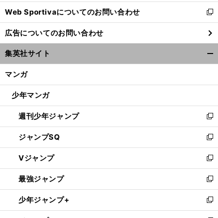
開
Web Sportivaについてのお問い合わせ
く
新
し
広告についてのお問い合わせ
い
ウ
集英社サイト
ィ
開
ン
く/
マンガ
ド
閉
ウ
じ
少年マンガ
で
る
開
週刊少年ジャンプ
く
新
し
ジャンプSQ
い
新
ウ
し
Vジャンプ
ィ
い
新
ン
ウ
し
最強ジャンプ
ド
ィ
い
新
ウ
ン
ウ
し
少年ジャンプ+
で
ド
ィ
い
新
開
ウ
ン
ウ
し