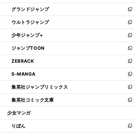
ウ
ン
ウ
し
グランドジャンプ
で
ド
ィ
い
新
開
ウ
ン
ウ
し
ウルトラジャンプ
く
で
ド
ィ
い
新
開
ウ
ン
ウ
し
少年ジャンプ+
く
で
ド
ィ
い
新
開
ウ
ン
ウ
し
ジャンプTOON
く
で
ド
ィ
い
新
開
ウ
ン
ウ
し
ZEBRACK
く
で
ド
ィ
い
新
開
ウ
ン
ウ
し
S-MANGA
く
で
ド
ィ
い
新
開
ウ
ン
ウ
し
集英社ジャンプリミックス
く
で
ド
ィ
い
新
開
ウ
ン
ウ
し
集英社コミック文庫
く
で
ド
ィ
い
新
開
ウ
ン
ウ
し
少女マンガ
く
で
ド
ィ
い
開
ウ
ン
ウ
りぼん
く
で
ド
ィ
新
開
ウ
ン
し