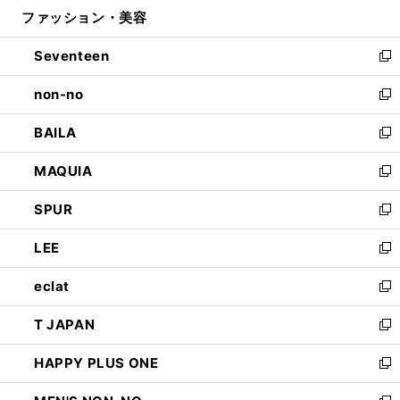
ウ
ファッション・美容
く
で
ド
ィ
開
ウ
ン
Seventeen
く
で
ド
新
開
ウ
し
non-no
く
で
い
新
開
ウ
し
BAILA
く
ィ
い
新
ン
ウ
し
MAQUIA
ド
ィ
い
新
ウ
ン
ウ
し
SPUR
で
ド
ィ
い
新
開
ウ
ン
ウ
し
LEE
く
で
ド
ィ
い
新
開
ウ
ン
ウ
し
eclat
く
で
ド
ィ
い
新
開
ウ
ン
ウ
し
T JAPAN
く
で
ド
ィ
い
新
開
ウ
ン
ウ
し
HAPPY PLUS ONE
く
で
ド
ィ
い
新
開
ウ
ン
ウ
し