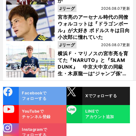
か
Jリーグ
2026.08.07更新
宮市亮のアーセナル時代の同僚
ウォルコットは『ドラゴンボー
ル』が大好き ポドルスキは日向
小次郎に憧れていた
Jリーグ
2026.08.07更新
横浜Ｆ・マリノスの宮市亮を育
てた『NARUTO』と『SLAM
DUNK』 中京大中京の同級
生・木原龍一は"ジャンプ係"だ
った
cebo
X
Facebookで
Xでフォローする
ok
フォローする
uTube
LINE
YouTubeで
LINEで
チャンネル登録
アカウント追加
stagra
Instagramで
m
フォローする