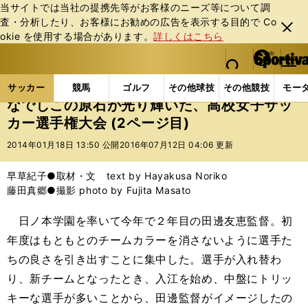
当サイトでは当社の提携先等がお客様のニーズ等について調
査・分析したり、お客様にお勧めの広告を表⽰する⽬的で Co
閉じ
okie を使⽤する場合があります。
詳しくはこちら
る
マイペ
web Sportiva (webスポルティーバ)
検索
メニュ
we
ー
サッカーの記事一覧
Jリーグ他
高校・ユース
な
b
ジ
サッカー
競馬
ゴルフ
その他球技
その他競技
モー
ス
なでしこの原石が光り輝いた、高校女子サッ
ポ
カー選手権大会 (2ページ目)
ル
テ
2014年01月18日 13:50 公開
2016年07月12日 04:06 更新
ィ
ー
早草紀子●取材・文 text by Hayakusa Noriko
バ
藤田真郷●撮影 photo by Fujita Masato
日ノ本学園を率いて今年で２年目の田邊友恵監督。初
年度はもともとのチームカラーを消さないように選手た
ちの良さを引き出すことに集中した。選手が入れ替わ
り、新チームとなったとき、入江を始め、中盤にトリッ
キーな選手が多いことから、田邊監督がイメージしたの