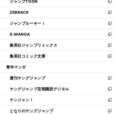
ジャンプTOON
く
で
ド
ィ
い
新
開
ウ
ン
ウ
し
ZEBRACK
く
で
ド
ィ
い
新
開
ウ
ン
ウ
し
ジャンプルーキー！
く
で
ド
ィ
い
新
開
ウ
ン
ウ
し
S-MANGA
く
で
ド
ィ
い
新
開
ウ
ン
ウ
し
集英社ジャンプリミックス
く
で
ド
ィ
い
新
開
ウ
ン
ウ
し
集英社コミック文庫
く
で
ド
ィ
い
新
開
ウ
ン
ウ
し
青年マンガ
く
で
ド
ィ
い
開
ウ
ン
ウ
週刊ヤングジャンプ
く
で
ド
ィ
新
開
ウ
ン
し
ヤングジャンプ定期購読デジタル
く
で
ド
い
新
開
ウ
ウ
し
ヤンジャン！
く
で
ィ
い
新
開
ン
ウ
し
となりのヤングジャンプ
く
ド
ィ
い
新