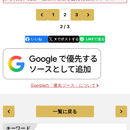
トゲームとなる選手たち、ケガをして出場できない
選手、スタンドで声援を送る仲間たちの想い。それ
次
1
2
3
のページへ
のページへ
を真正面からサッ
前
2 / 3
いいね
Xでポストする
LINEで送る
line
faceboo
x
k
Googleの「優先ソース」について
一覧に戻る
キーワード