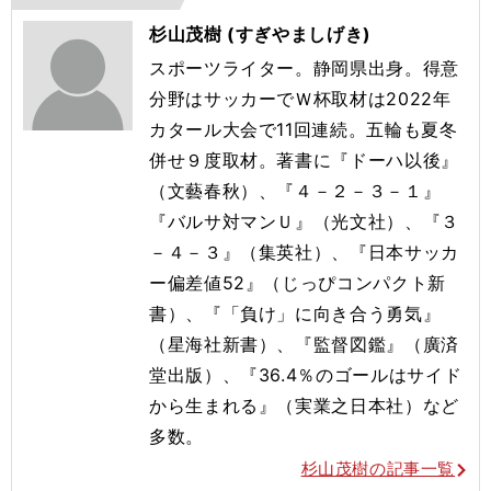
杉山茂樹 (すぎやましげき)
スポーツライター。静岡県出身。得意
分野はサッカーでＷ杯取材は2022年
カタール大会で11回連続。五輪も夏冬
併せ９度取材。著書に『ドーハ以後』
（文藝春秋）、『４－２－３－１』
『バルサ対マンＵ』（光文社）、『３
－４－３』（集英社）、『日本サッカ
ー偏差値52』（じっぴコンパクト新
書）、『「負け」に向き合う勇気』
（星海社新書）、『監督図鑑』（廣済
堂出版）、『36.4％のゴールはサイド
から生まれる』（実業之日本社）など
多数。
杉山茂樹の記事一覧