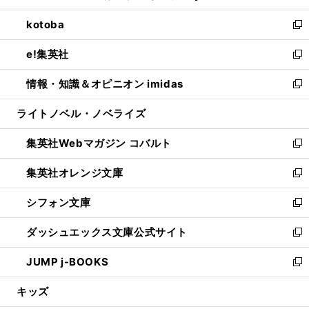
開
ウ
ン
ウ
し
kotoba
く
で
ド
ィ
い
新
開
ウ
ン
ウ
し
e!集英社
く
で
ド
ィ
い
新
開
ウ
ン
ウ
し
情報・知識＆オピニオン imidas
く
で
ド
ィ
い
新
開
ウ
ン
ウ
し
ライトノベル・ノベライズ
く
で
ド
ィ
い
開
ウ
ン
ウ
集英社Webマガジン コバルト
く
で
ド
ィ
新
開
ウ
ン
し
集英社オレンジ文庫
く
で
ド
い
新
開
ウ
ウ
し
シフォン文庫
く
で
ィ
い
新
開
ン
ウ
し
ダッシュエックス文庫公式サイト
く
ド
ィ
い
新
ウ
ン
ウ
し
JUMP j-BOOKS
で
ド
ィ
い
新
開
ウ
ン
ウ
し
キッズ
く
で
ド
ィ
い
開
ウ
ン
ウ