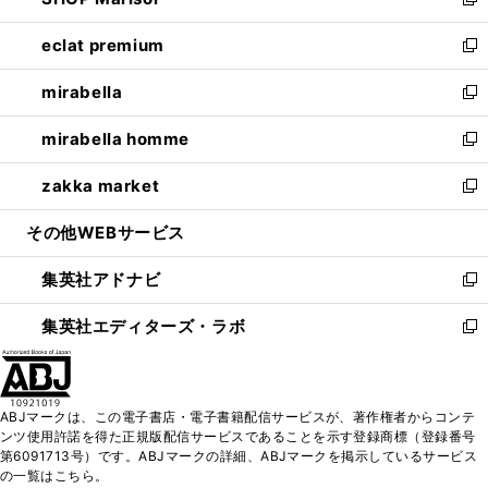
ィ
い
新
開
ウ
ン
ウ
し
eclat premium
く
で
ド
ィ
い
新
開
ウ
ン
ウ
し
mirabella
く
で
ド
ィ
い
新
開
ウ
ン
ウ
し
mirabella homme
く
で
ド
ィ
い
新
開
ウ
ン
ウ
し
zakka market
く
で
ド
ィ
い
新
開
ウ
ン
ウ
し
その他WEBサービス
く
で
ド
ィ
い
開
ウ
ン
ウ
集英社アドナビ
く
で
ド
ィ
新
開
ウ
ン
し
集英社エディターズ・ラボ
く
で
ド
い
新
開
ウ
ウ
し
く
で
ィ
い
開
ン
ウ
ABJマークは、この電子書店・電子書籍配信サービスが、著作権者からコンテ
く
ド
ィ
ンツ使用許諾を得た正規版配信サービスであることを示す登録商標（登録番号
ウ
ン
第6091713号）です。ABJマークの詳細、ABJマークを掲示しているサービス
で
ド
の一覧はこちら。