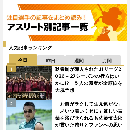
人気記事ランキング
今日
昨日
週間
月間
秋春制が導入されたJ1リーグ2
1
026－27シーズンの行方はい
かに!? ５人の識者が全順位を
大胆予想
「お前がラクして生意気だな」
2
「あいつ若いくせに」厳しい言
葉を浴びせられるも佐藤慎太郎
が貫いた誇りとファンへの思い