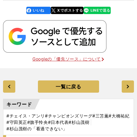
いいね
Xでポストする
LINEで送る
line
faceboo
x
k
Googleの「優先ソース」について
一覧に戻る
キーワード
#チェイス・アンリ
#チャンピオンズリーグ
#三笘薫
#大橋祐紀
#守田英正
#旗手怜央
#日本代表
#杉山茂樹
#杉山茂樹の「看過できない」