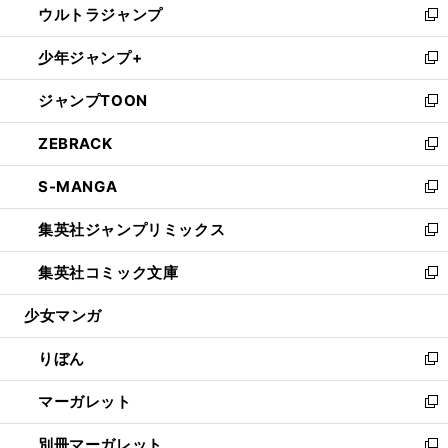
ウルトラジャンプ
く
で
ド
ィ
い
新
開
ウ
ン
ウ
し
少年ジャンプ+
く
で
ド
ィ
い
新
開
ウ
ン
ウ
し
ジャンプTOON
く
で
ド
ィ
い
新
開
ウ
ン
ウ
し
ZEBRACK
く
で
ド
ィ
い
新
開
ウ
ン
ウ
し
S-MANGA
く
で
ド
ィ
い
新
開
ウ
ン
ウ
し
集英社ジャンプリミックス
く
で
ド
ィ
い
新
開
ウ
ン
ウ
し
集英社コミック文庫
く
で
ド
ィ
い
新
開
ウ
ン
ウ
し
少女マンガ
く
で
ド
ィ
い
開
ウ
ン
ウ
りぼん
く
で
ド
ィ
新
開
ウ
ン
し
マーガレット
く
で
ド
い
新
開
ウ
ウ
し
別冊マーガレット
く
で
ィ
い