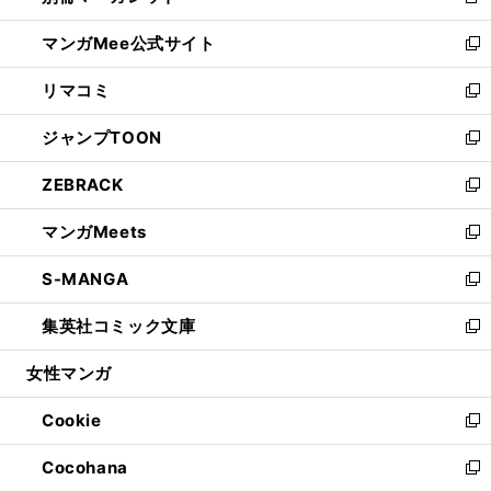
新
開
ン
ウ
し
マンガMee公式サイト
く
ド
ィ
い
新
ウ
ン
ウ
し
リマコミ
で
ド
ィ
い
新
開
ウ
ン
ウ
し
ジャンプTOON
く
で
ド
ィ
い
新
開
ウ
ン
ウ
し
ZEBRACK
く
で
ド
ィ
い
新
開
ウ
ン
ウ
し
マンガMeets
く
で
ド
ィ
い
新
開
ウ
ン
ウ
し
S-MANGA
く
で
ド
ィ
い
新
開
ウ
ン
ウ
し
集英社コミック文庫
く
で
ド
ィ
い
新
開
ウ
ン
ウ
し
女性マンガ
く
で
ド
ィ
い
開
ウ
ン
ウ
Cookie
く
で
ド
ィ
新
開
ウ
ン
し
Cocohana
く
で
ド
い
新
開