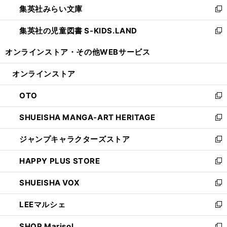
集英社みらい文庫
く
で
ド
ィ
新
開
ウ
ン
し
集英社の児童図書 S-KIDS.LAND
く
で
ド
い
新
開
ウ
ウ
し
オンラインストア・
その他WEBサービス
く
で
ィ
い
開
ン
ウ
オンラインストア
く
ド
ィ
ウ
ン
OTO
で
ド
新
開
ウ
し
SHUEISHA MANGA-ART HERITAGE
く
で
い
新
開
ウ
し
ジャンプキャラクターズストア
く
ィ
い
新
ン
ウ
し
HAPPY PLUS STORE
ド
ィ
い
新
ウ
ン
ウ
し
SHUEISHA VOX
で
ド
ィ
い
新
開
ウ
ン
ウ
し
LEEマルシェ
く
で
ド
ィ
い
新
開
ウ
ン
ウ
し
SHOP Marisol
く
で
ド