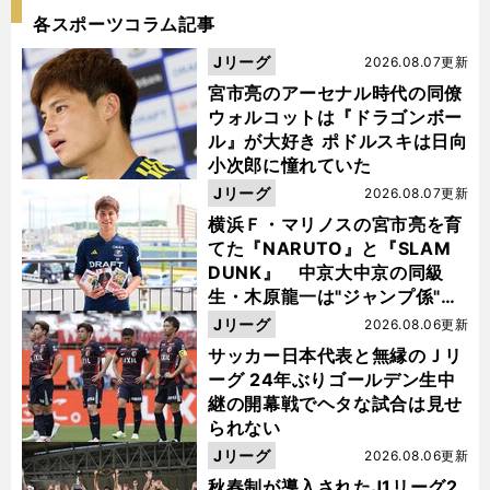
各スポーツコラム記事
Jリーグ
2026.08.07更新
宮市亮のアーセナル時代の同僚
ウォルコットは『ドラゴンボー
ル』が大好き ポドルスキは日向
小次郎に憧れていた
Jリーグ
2026.08.07更新
横浜Ｆ・マリノスの宮市亮を育
てた『NARUTO』と『SLAM
DUNK』 中京大中京の同級
生・木原龍一は"ジャンプ係"だ
った
Jリーグ
2026.08.06更新
サッカー日本代表と無縁のＪリ
ーグ 24年ぶりゴールデン生中
継の開幕戦でヘタな試合は見せ
られない
Jリーグ
2026.08.06更新
秋春制が導入されたJ1リーグ2