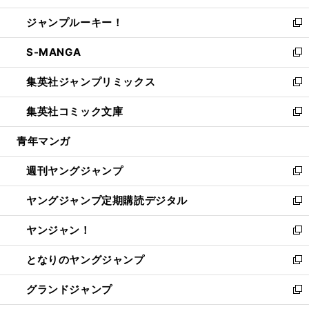
開
ウ
ン
ウ
し
ジャンプルーキー！
く
で
ド
ィ
い
新
開
ウ
ン
ウ
し
S-MANGA
く
で
ド
ィ
い
新
開
ウ
ン
ウ
し
集英社ジャンプリミックス
く
で
ド
ィ
い
新
開
ウ
ン
ウ
し
集英社コミック文庫
く
で
ド
ィ
い
新
開
ウ
ン
ウ
し
青年マンガ
く
で
ド
ィ
い
開
ウ
ン
ウ
週刊ヤングジャンプ
く
で
ド
ィ
新
開
ウ
ン
し
ヤングジャンプ定期購読デジタル
く
で
ド
い
新
開
ウ
ウ
し
ヤンジャン！
く
で
ィ
い
新
開
ン
ウ
し
となりのヤングジャンプ
く
ド
ィ
い
新
ウ
ン
ウ
し
グランドジャンプ
で
ド
ィ
い
新
開
ウ
ン
ウ
し