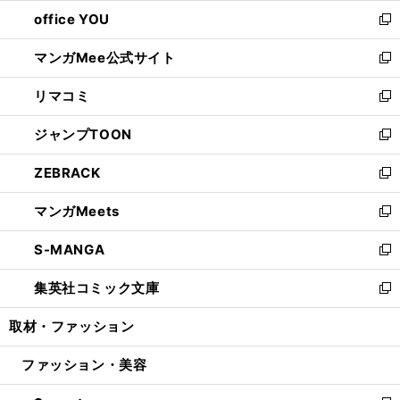
ウ
ウ
し
office YOU
く
で
ィ
い
新
開
ン
ウ
し
マンガMee公式サイト
く
ド
ィ
い
新
ウ
ン
ウ
し
リマコミ
で
ド
ィ
い
新
開
ウ
ン
ウ
し
ジャンプTOON
く
で
ド
ィ
い
新
開
ウ
ン
ウ
し
ZEBRACK
く
で
ド
ィ
い
新
開
ウ
ン
ウ
し
マンガMeets
く
で
ド
ィ
い
新
開
ウ
ン
ウ
し
S-MANGA
く
で
ド
ィ
い
新
開
ウ
ン
ウ
し
集英社コミック文庫
く
で
ド
ィ
い
新
開
ウ
ン
ウ
し
取材・ファッション
く
で
ド
ィ
い
開
ウ
ン
ウ
ファッション・美容
く
で
ド
ィ
開
ウ
ン