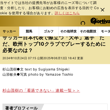
当サイトでは当社の提携先等がお客様のニーズ等について調
査・分析したり、お客様にお勧めの広告を表⽰する⽬的で Co
閉じ
okie を使⽤する場合があります。
詳しくはこちら
る
マイペ
web Sportiva (webスポルティーバ)
検索
メニュ
we
ー
サッカーの記事一覧
サッカー代表
日本代表
サ
b
ジ
サッカー
競馬
ゴルフ
その他球技
その他競技
モー
ス
サッカー日本代表で際立つ「大卒」選手 た
ポ
だ、欧州トップ10クラブでプレーするために
ル
必要なのは？
テ
ィ
2024年10月24日 07:15 公開
2025年06月12日 16:42 更新
ー
バ
杉山茂樹●文 text by Sugiyama Shigeki
山添敏央●写真 photo by Yamazoe Toshio
杉山茂樹の「看過できない」連載一覧＞＞
著者プロフィール