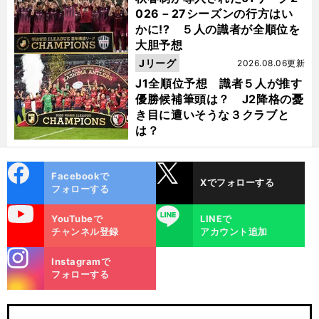
026－27シーズンの行方はい
かに!? ５人の識者が全順位を
大胆予想
Jリーグ
2026.08.06更新
J1全順位予想 識者５人が推す
優勝候補筆頭は？ J2降格の憂
き目に遭いそうな３クラブと
は？
cebo
X
Facebookで
Xでフォローする
ok
フォローする
uTube
LINE
YouTubeで
LINEで
チャンネル登録
アカウント追加
stagra
Instagramで
m
フォローする