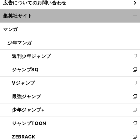
広告についてのお問い合わせ
い
ウ
集英社サイト
ィ
開
？
替
」
ン
斉
現
、
」
く/
藤光毅が語るパリ五輪と新天地イングランド「
状をどう打開するか
全力でもがいている
マンガ
ド
閉
ウ
じ
少年マンガ
で
る
開
週刊少年ジャンプ
く
新
し
ジャンプSQ
い
新
ウ
し
Vジャンプ
ィ
い
新
ン
ウ
し
最強ジャンプ
ド
ィ
い
新
ウ
ン
ウ
し
少年ジャンプ+
で
ド
ィ
い
新
開
ウ
ン
ウ
し
ジャンプTOON
く
で
ド
ィ
い
新
開
ウ
ン
ウ
し
ZEBRACK
く
で
ド
ィ
い
新