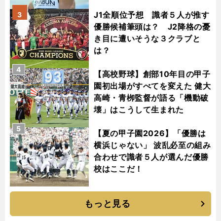
J1全順位予想 識者５人が推す
3
優勝候補筆頭は？ J2降格の憂
き目に遭いそうな３クラブと
は？
4
【高校野球】創部10年目の甲子
園初出場がすべてを変えた 健大
高崎・青栁監督が語る「機動破
壊」はこうして生まれた
5
【夏の甲子園2026】「優勝は
横浜じゃない」 波乱必至の組み
合わせで識者５人が選んだ優勝
校はここだ！
もっと見る