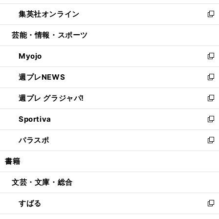
開
ウ
ン
ウ
し
集英社オンライン
く
で
ド
ィ
い
新
開
ウ
ン
ウ
し
芸能・情報・スポーツ
く
で
ド
ィ
い
開
ウ
ン
ウ
Myojo
く
で
ド
ィ
新
開
ウ
ン
し
週プレNEWS
く
で
ド
い
新
開
ウ
ウ
し
週プレ グラジャパ!
く
で
ィ
い
新
開
ン
ウ
し
Sportiva
く
ド
ィ
い
新
ウ
ン
ウ
し
パラスポ
で
ド
ィ
い
新
開
ウ
ン
ウ
し
書籍
く
で
ド
ィ
い
開
ウ
ン
ウ
文芸・文庫・総合
く
で
ド
ィ
開
ウ
ン
すばる
く
で
ド
新
開
ウ
し