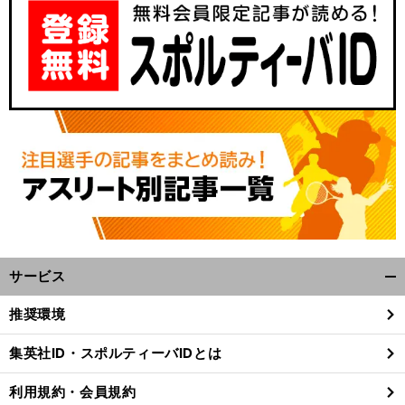
サービス
開
く/
推奨環境
閉
じ
集英社ID・スポルティーバIDとは
る
利用規約・会員規約