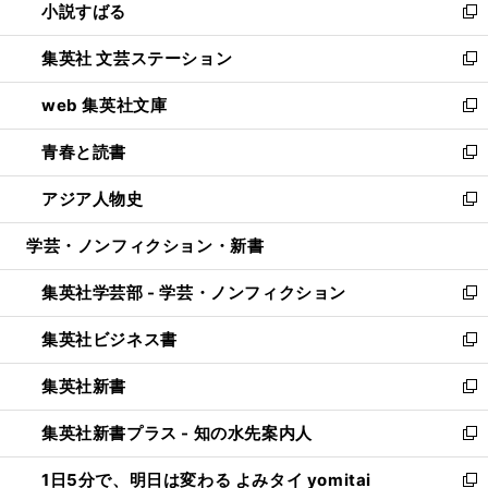
小説すばる
く
で
い
新
開
ウ
し
集英社 文芸ステーション
く
ィ
い
新
ン
ウ
し
web 集英社文庫
ド
ィ
い
新
ウ
ン
ウ
し
青春と読書
で
ド
ィ
い
新
開
ウ
ン
ウ
し
アジア人物史
く
で
ド
ィ
い
新
開
ウ
ン
ウ
し
学芸・ノンフィクション・新書
く
で
ド
ィ
い
開
ウ
ン
ウ
集英社学芸部 - 学芸・ノンフィクション
く
で
ド
ィ
新
開
ウ
ン
し
集英社ビジネス書
く
で
ド
い
新
開
ウ
ウ
し
集英社新書
く
で
ィ
い
新
開
ン
ウ
し
集英社新書プラス - 知の水先案内人
く
ド
ィ
い
新
ウ
ン
ウ
し
1日5分で、明日は変わる よみタイ yomitai
で
ド
ィ
い
新