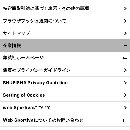
特定商取引法に基づく表示・その他の事項
ブラウザプッシュ通知について
サイトマップ
企業情報
開
く/
集英社ホームページ
新
閉
し
じ
集英社プライバシーガイドライン
い
る
ウ
SHUEISHA Privacy Guideline
ィ
ン
Setting of Cookies
ド
ウ
web Sportivaについて
で
開
Web Sportivaについてのお問い合わせ
く
新
し