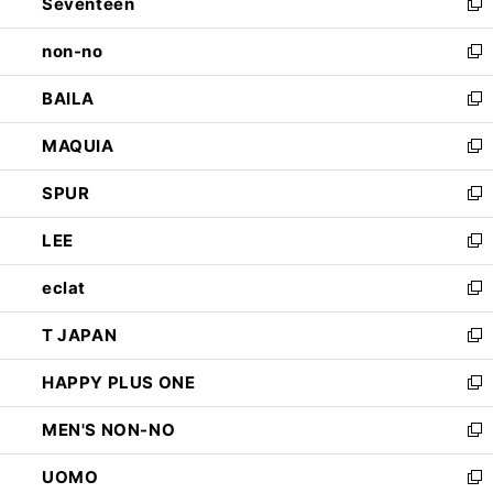
Seventeen
く
で
ド
新
開
ウ
し
non-no
く
で
い
新
開
ウ
し
BAILA
く
ィ
い
新
ン
ウ
し
MAQUIA
ド
ィ
い
新
ウ
ン
ウ
し
SPUR
で
ド
ィ
い
新
開
ウ
ン
ウ
し
LEE
く
で
ド
ィ
い
新
開
ウ
ン
ウ
し
eclat
く
で
ド
ィ
い
新
開
ウ
ン
ウ
し
T JAPAN
く
で
ド
ィ
い
新
開
ウ
ン
ウ
し
HAPPY PLUS ONE
く
で
ド
ィ
い
新
開
ウ
ン
ウ
し
MEN'S NON-NO
く
で
ド
ィ
い
新
開
ウ
ン
ウ
し
UOMO
く
で
ド
ィ
い
新