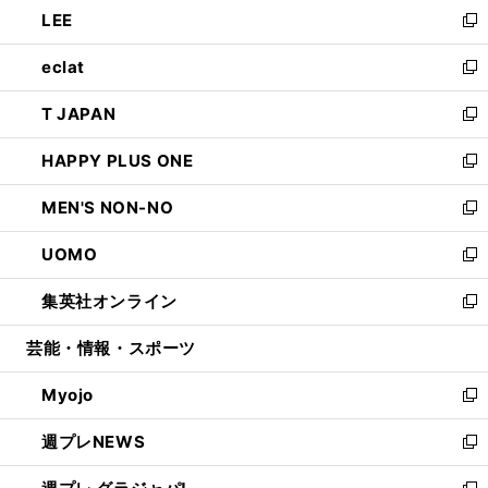
し
LEE
く
で
ド
ィ
い
新
開
ウ
ン
ウ
し
eclat
く
で
ド
ィ
い
新
開
ウ
ン
ウ
し
T JAPAN
く
で
ド
ィ
い
新
開
ウ
ン
ウ
し
HAPPY PLUS ONE
く
で
ド
ィ
い
新
開
ウ
ン
ウ
し
MEN'S NON-NO
く
で
ド
ィ
い
新
開
ウ
ン
ウ
し
UOMO
く
で
ド
ィ
い
新
開
ウ
ン
ウ
し
集英社オンライン
く
で
ド
ィ
い
新
開
ウ
ン
ウ
し
芸能・情報・スポーツ
く
で
ド
ィ
い
開
ウ
ン
ウ
Myojo
く
で
ド
ィ
新
開
ウ
ン
し
週プレNEWS
く
で
ド
い
新
開
ウ
ウ
し
く