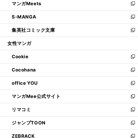
マンガMeets
く
で
ド
ィ
い
新
開
ウ
ン
ウ
し
S-MANGA
く
で
ド
ィ
い
新
開
ウ
ン
ウ
し
集英社コミック文庫
く
で
ド
ィ
い
新
開
ウ
ン
ウ
し
女性マンガ
く
で
ド
ィ
い
開
ウ
ン
ウ
Cookie
く
で
ド
ィ
新
開
ウ
ン
し
Cocohana
く
で
ド
い
新
開
ウ
ウ
し
office YOU
く
で
ィ
い
新
開
ン
ウ
し
マンガMee公式サイト
く
ド
ィ
い
新
ウ
ン
ウ
し
リマコミ
で
ド
ィ
い
新
開
ウ
ン
ウ
し
ジャンプTOON
く
で
ド
ィ
い
新
開
ウ
ン
ウ
し
ZEBRACK
く
で
ド
ィ
い
新