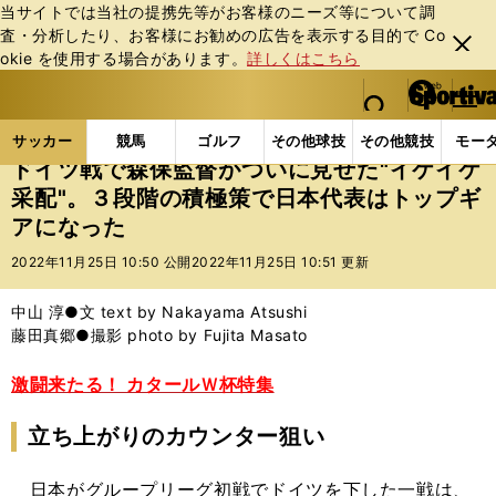
当サイトでは当社の提携先等がお客様のニーズ等について調
査・分析したり、お客様にお勧めの広告を表⽰する⽬的で Co
閉じ
okie を使⽤する場合があります。
詳しくはこちら
る
マイペ
web Sportiva (webスポルティーバ)
検索
メニュ
we
ー
サッカーの記事一覧
サッカー代表
日本代表
ド
b
ジ
サッカー
競馬
ゴルフ
その他球技
その他競技
モー
ス
ドイツ戦で森保監督がついに見せた"イケイケ
ポ
采配"。３段階の積極策で日本代表はトップギ
ル
アになった
テ
ィ
2022年11月25日 10:50 公開
2022年11月25日 10:51 更新
ー
バ
中山 淳●文 text by Nakayama Atsushi
藤田真郷●撮影 photo by Fujita Masato
激闘来たる！ カタールＷ杯特集
立ち上がりのカウンター狙い
日本がグループリーグ初戦でドイツを下した一戦は、