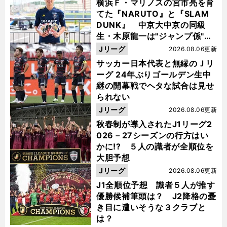
横浜Ｆ・マリノスの宮市亮を育
てた『NARUTO』と『SLAM
DUNK』 中京大中京の同級
生・木原龍一は"ジャンプ係"だ
った
Jリーグ
2026.08.06更新
サッカー日本代表と無縁のＪリ
ーグ 24年ぶりゴールデン生中
継の開幕戦でヘタな試合は見せ
られない
Jリーグ
2026.08.06更新
秋春制が導入されたJ1リーグ2
026－27シーズンの行方はい
かに!? ５人の識者が全順位を
大胆予想
Jリーグ
2026.08.06更新
J1全順位予想 識者５人が推す
優勝候補筆頭は？ J2降格の憂
き目に遭いそうな３クラブと
は？