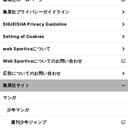
新
閉
し
じ
集英社プライバシーガイドライン
い
る
ウ
SHUEISHA Privacy Guideline
ィ
ン
Setting of Cookies
ド
ウ
web Sportivaについて
で
開
Web Sportivaについてのお問い合わせ
く
新
し
広告についてのお問い合わせ
い
ウ
集英社サイト
ィ
開
ン
く/
マンガ
ド
閉
ウ
じ
少年マンガ
で
る
開
週刊少年ジャンプ
く
新