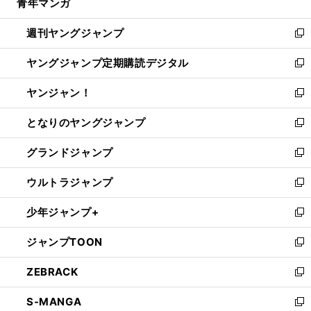
青年マンガ
く
で
ド
ィ
い
開
ウ
ン
ウ
週刊ヤングジャンプ
く
で
ド
ィ
新
開
ウ
ン
し
ヤングジャンプ定期購読デジタル
く
で
ド
い
新
開
ウ
ウ
し
ヤンジャン！
く
で
ィ
い
新
開
ン
ウ
し
となりのヤングジャンプ
く
ド
ィ
い
新
ウ
ン
ウ
し
グランドジャンプ
で
ド
ィ
い
新
開
ウ
ン
ウ
し
ウルトラジャンプ
く
で
ド
ィ
い
新
開
ウ
ン
ウ
し
少年ジャンプ+
く
で
ド
ィ
い
新
開
ウ
ン
ウ
し
ジャンプTOON
く
で
ド
ィ
い
新
開
ウ
ン
ウ
し
ZEBRACK
く
で
ド
ィ
い
新
開
ウ
ン
ウ
し
S-MANGA
く
で
ド
ィ
い
新