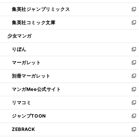
開
ウ
ン
ウ
し
集英社ジャンプリミックス
く
で
ド
ィ
い
新
開
ウ
ン
ウ
し
集英社コミック文庫
く
で
ド
ィ
い
新
開
ウ
ン
ウ
し
少女マンガ
く
で
ド
ィ
い
開
ウ
ン
ウ
りぼん
く
で
ド
ィ
新
開
ウ
ン
し
マーガレット
く
で
ド
い
新
開
ウ
ウ
し
別冊マーガレット
く
で
ィ
い
新
開
ン
ウ
し
マンガMee公式サイト
く
ド
ィ
い
新
ウ
ン
ウ
し
リマコミ
で
ド
ィ
い
新
開
ウ
ン
ウ
し
ジャンプTOON
く
で
ド
ィ
い
新
開
ウ
ン
ウ
し
ZEBRACK
く
で
ド
ィ
い
新
開
ウ
ン
ウ
し