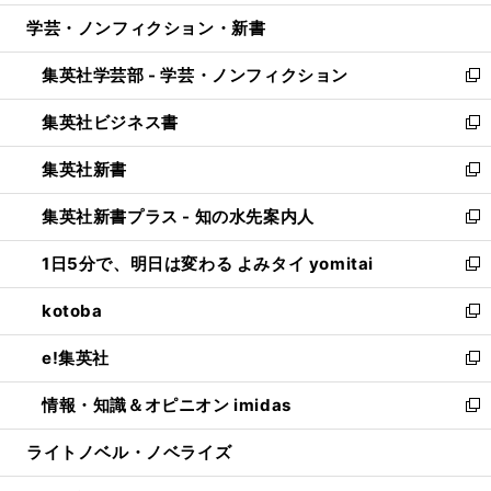
開
ウ
ン
ウ
し
学芸・ノンフィクション・新書
く
で
ド
ィ
い
開
ウ
ン
ウ
集英社学芸部 - 学芸・ノンフィクション
く
で
ド
ィ
新
開
ウ
ン
し
集英社ビジネス書
く
で
ド
い
新
開
ウ
ウ
し
集英社新書
く
で
ィ
い
新
開
ン
ウ
し
集英社新書プラス - 知の水先案内人
く
ド
ィ
い
新
ウ
ン
ウ
し
1日5分で、明日は変わる よみタイ yomitai
で
ド
ィ
い
新
開
ウ
ン
ウ
し
kotoba
く
で
ド
ィ
い
新
開
ウ
ン
ウ
し
e!集英社
く
で
ド
ィ
い
新
開
ウ
ン
ウ
し
情報・知識＆オピニオン imidas
く
で
ド
ィ
い
新
開
ウ
ン
ウ
し
ライトノベル・ノベライズ
く
で
ド
ィ
い
開
ウ
ン
ウ