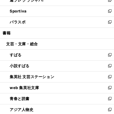
週プレ グラジャパ!
で
ィ
い
新
開
ン
ウ
し
Sportiva
く
ド
ィ
い
新
ウ
ン
ウ
し
パラスポ
で
ド
ィ
い
新
開
ウ
ン
ウ
し
書籍
く
で
ド
ィ
い
開
ウ
ン
ウ
文芸・文庫・総合
く
で
ド
ィ
開
ウ
ン
すばる
く
で
ド
新
開
ウ
し
小説すばる
く
で
い
新
開
ウ
し
集英社 文芸ステーション
く
ィ
い
新
ン
ウ
し
web 集英社文庫
ド
ィ
い
新
ウ
ン
ウ
し
青春と読書
で
ド
ィ
い
新
開
ウ
ン
ウ
し
アジア人物史
く
で
ド
ィ
い
新