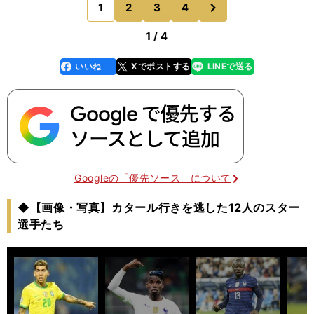
次
1
2
3
4
のページへ
変。ラウムの背
1 / 4
いいね
Xでポストする
LINEで送る
line
faceboo
x
k
Googleの「優先ソース」について
◆【画像・写真】カタール行きを逃した12人のスター
選手たち