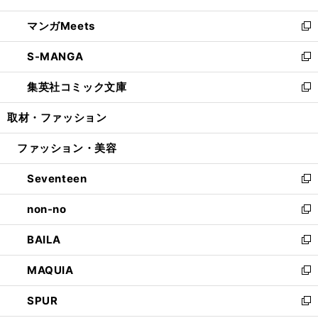
開
ウ
ン
ウ
し
マンガMeets
く
で
ド
ィ
い
新
開
ウ
ン
ウ
し
S-MANGA
く
で
ド
ィ
い
新
開
ウ
ン
ウ
し
集英社コミック文庫
く
で
ド
ィ
い
新
開
ウ
ン
ウ
し
取材・ファッション
く
で
ド
ィ
い
開
ウ
ン
ウ
ファッション・美容
く
で
ド
ィ
開
ウ
ン
Seventeen
く
で
ド
新
開
ウ
し
non-no
く
で
い
新
開
ウ
し
BAILA
く
ィ
い
新
ン
ウ
し
MAQUIA
ド
ィ
い
新
ウ
ン
ウ
し
SPUR
で
ド
ィ
い
新
開
ウ
ン
ウ