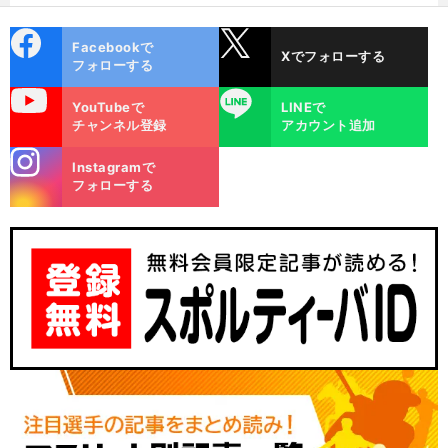
cebo
X
Facebookで
Xでフォローする
ok
フォローする
uTube
LINE
YouTubeで
LINEで
チャンネル登録
アカウント追加
stagra
Instagramで
m
フォローする
。
鎌
前
へ