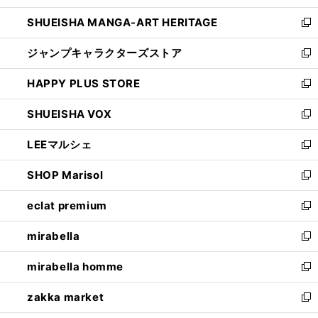
開
ウ
し
SHUEISHA MANGA-ART HERITAGE
く
で
い
新
開
ウ
し
ジャンプキャラクターズストア
く
ィ
い
新
ン
ウ
し
HAPPY PLUS STORE
ド
ィ
い
新
ウ
ン
ウ
し
SHUEISHA VOX
で
ド
ィ
い
新
開
ウ
ン
ウ
し
LEEマルシェ
く
で
ド
ィ
い
新
開
ウ
ン
ウ
し
SHOP Marisol
く
で
ド
ィ
い
新
開
ウ
ン
ウ
し
eclat premium
く
で
ド
ィ
い
新
開
ウ
ン
ウ
し
mirabella
く
で
ド
ィ
い
新
開
ウ
ン
ウ
し
mirabella homme
く
で
ド
ィ
い
新
開
ウ
ン
ウ
し
zakka market
く
で
ド
ィ
い
新
開
ウ
ン
ウ
し