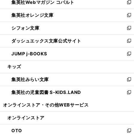
集英社Webマガジン コバルト
く
で
ド
ィ
新
開
ウ
ン
し
集英社オレンジ文庫
く
で
ド
い
新
開
ウ
ウ
し
シフォン文庫
く
で
ィ
い
新
開
ン
ウ
し
ダッシュエックス文庫公式サイト
く
ド
ィ
い
新
ウ
ン
ウ
し
JUMP j-BOOKS
で
ド
ィ
い
新
開
ウ
ン
ウ
し
キッズ
く
で
ド
ィ
い
開
ウ
ン
ウ
集英社みらい文庫
く
で
ド
ィ
新
開
ウ
ン
し
集英社の児童図書 S-KIDS.LAND
く
で
ド
い
新
開
ウ
ウ
し
オンラインストア・
その他WEBサービス
く
で
ィ
い
開
ン
ウ
オンラインストア
く
ド
ィ
ウ
ン
OTO
で
ド
新