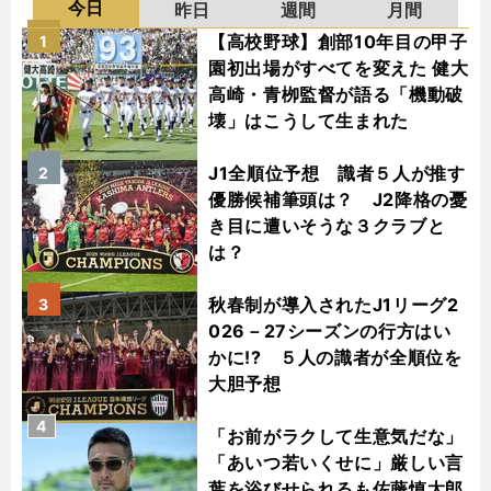
今日
昨日
週間
月間
【高校野球】創部10年目の甲子
1
園初出場がすべてを変えた 健大
高崎・青栁監督が語る「機動破
壊」はこうして生まれた
J1全順位予想 識者５人が推す
2
優勝候補筆頭は？ J2降格の憂
き目に遭いそうな３クラブと
は？
秋春制が導入されたJ1リーグ2
3
026－27シーズンの行方はい
かに!? ５人の識者が全順位を
大胆予想
4
「お前がラクして生意気だな」
「あいつ若いくせに」厳しい言
葉を浴びせられるも佐藤慎太郎