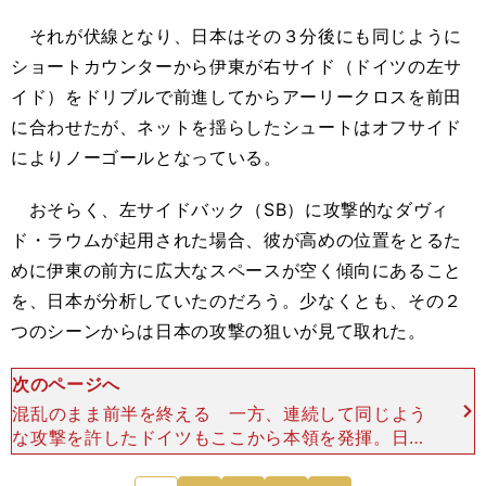
それが伏線となり、日本はその３分後にも同じように
ショートカウンターから伊東が右サイド（ドイツの左サ
イド）をドリブルで前進してからアーリークロスを前田
に合わせたが、ネットを揺らしたシュートはオフサイド
によりノーゴールとなっている。
おそらく、左サイドバック（SB）に攻撃的なダヴィ
ド・ラウムが起用された場合、彼が高めの位置をとるた
めに伊東の前方に広大なスペースが空く傾向にあること
を、日本が分析していたのだろう。少なくとも、その２
つのシーンからは日本の攻撃の狙いが見て取れた。
次のページへ
混乱のまま前半を終える 一方、連続して同じよう
な攻撃を許したドイツもここから本領を発揮。日本
の狙いを確認すると、すかさず最終ラインを左肩上
がりにスライドさせて、布陣を３－４－２－１に可