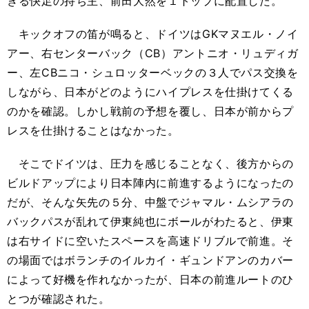
きる快足の持ち主、前田大然を１トップに配置した。
キックオフの笛が鳴ると、ドイツはGKマヌエル・ノイ
アー、右センターバック（CB）アントニオ・リュディガ
ー、左CBニコ・シュロッターベックの３人でパス交換を
しながら、日本がどのようにハイプレスを仕掛けてくる
のかを確認。しかし戦前の予想を覆し、日本が前からプ
レスを仕掛けることはなかった。
そこでドイツは、圧力を感じることなく、後方からの
ビルドアップにより日本陣内に前進するようになったの
だが、そんな矢先の５分、中盤でジャマル・ムシアラの
バックパスが乱れて伊東純也にボールがわたると、伊東
は右サイドに空いたスペースを高速ドリブルで前進。そ
の場面ではボランチのイルカイ・ギュンドアンのカバー
によって好機を作れなかったが、日本の前進ルートのひ
とつが確認された。