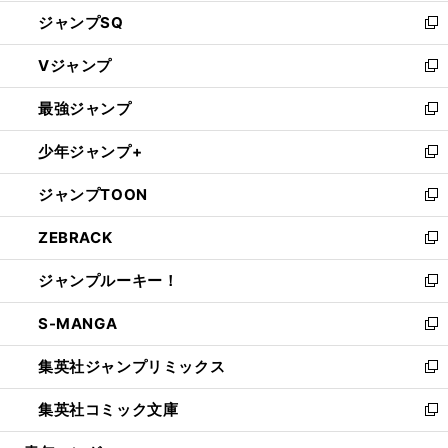
し
ジャンプSQ
い
新
ウ
し
Vジャンプ
ィ
い
新
ン
ウ
し
最強ジャンプ
ド
ィ
い
新
ウ
ン
ウ
し
少年ジャンプ+
で
ド
ィ
い
新
開
ウ
ン
ウ
し
ジャンプTOON
く
で
ド
ィ
い
新
開
ウ
ン
ウ
し
ZEBRACK
く
で
ド
ィ
い
新
開
ウ
ン
ウ
し
ジャンプルーキー！
く
で
ド
ィ
い
新
開
ウ
ン
ウ
し
S-MANGA
く
で
ド
ィ
い
新
開
ウ
ン
ウ
し
集英社ジャンプリミックス
く
で
ド
ィ
い
新
開
ウ
ン
ウ
し
集英社コミック文庫
く
で
ド
ィ
い
新
開
ウ
ン
ウ
し