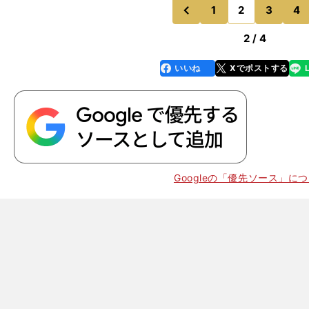
りながら、自滅に近い形で
1
2
3
4
のページへ
のページへ
前
2 / 4
いいね
Xでポストする
line
faceboo
x
k
Googleの「優先ソース」に