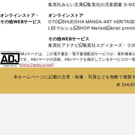
い
ド
集英社みらい文庫
集英社の児童図書 S-KID
開
開
新
ウ
ウ
く
く
し
ィ
オンラインストア・
オンラインストア
で
い
ン
その他WEBサービス
OTO
SHUEISHA MANGA-ART HERITAGE
開
新
ウ
ド
LEEマルシェ
SHOP Marisol
eclat prem
く
し
新
新
ィ
ウ
い
し
し
ン
その他WEBサービス
で
ウ
い
い
ド
集英社アドナビ
集英社エディターズ・ラ
開
新
ィ
ウ
ウ
ウ
く
し
ABJマークは、この電子書店・電子書籍配信サービスが、著作権者か
ン
ィ
ィ
で
い
です。ABJマークの詳細、ABJマークを掲示しているサービスの一
ド
ン
ン
開
https://aebs.or.jp/
ウ
新
ウ
ド
ド
く
し
ィ
で
ウ
ウ
い
本ホームページに記載の文章・画像・写真などを無断で複製す
ン
開
で
で
ウ
ド
© SHUEIS
ィ
く
開
開
ン
ウ
く
く
ド
で
ウ
開
で
開
く
く