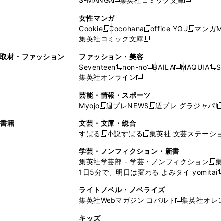
S-MANGA
集英社コミック文庫
し
新
し
新
ィ
ン
ィ
で
開
開
で
い
し
い
し
ン
ド
ン
女性マンガ
開
く
く
開
ウ
い
ウ
い
ド
ウ
ド
Cookie
Cocohana
office YOU
マンガM
く
く
新
新
新
ィ
ウ
ィ
ウ
ウ
で
ウ
集英社コミック文庫
し
新
し
し
ン
ィ
ン
ィ
で
開
で
い
し
い
い
ド
ン
ド
ン
取材・ファッション
ファッション・美容
開
く
開
ウ
い
ウ
ウ
ウ
ド
ウ
ド
Seventeen
non-no
BAILA
MAQUIA
S
く
く
新
新
新
新
ィ
ウ
ィ
ィ
で
ウ
で
ウ
集英社オンライン
し
新
し
し
し
ン
ィ
ン
ン
開
で
開
で
い
し
い
い
い
ド
ン
ド
ド
芸能・情報・スポーツ
く
開
く
開
ウ
い
ウ
ウ
ウ
ウ
ド
ウ
ウ
Myojo
週プレNEWS
週プレ グラジャパ!
く
く
新
新
新
ィ
ウ
ィ
ィ
ィ
で
ウ
で
で
し
し
ン
ィ
ン
ン
ン
書籍
文芸・文庫・総合
開
で
開
開
い
い
ド
ン
ド
ド
ド
すばる
小説すばる
集英社 文芸ステーシ
く
開
く
く
新
新
ウ
ウ
ウ
ド
ウ
ウ
ウ
く
し
し
ィ
ィ
学芸・ノンフィクション・新書
で
ウ
で
で
で
い
い
ン
ン
集英社学芸部 - 学芸・ノンフィクション
開
で
開
開
開
新
ウ
ウ
ド
ド
1日5分で、明日は変わる よみタイ yomitai
く
開
く
く
く
し
新
ィ
ィ
ウ
ウ
く
い
ン
ン
ライトノベル・ノベライズ
で
で
ウ
ド
ド
集英社Webマガジン コバルト
集英社オレ
開
開
新
ィ
ウ
ウ
く
く
し
ン
キッズ
で
で