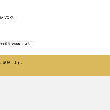
い
ド
ウ
ウ
ィ
で
ン
HA VOX
開
新
ド
く
し
ウ
い
で
ウ
開
ィ
く
号 第6091713号）
ン
ド
ウ
で
に帰属します。
開
く