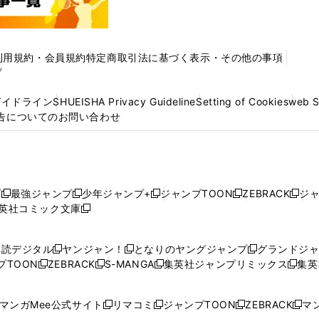
利用規約・会員規約
特定商取引法に基づく表示・その他の事項
プ
ガイドライン
SHUEISHA Privacy Guideline
Setting of Cookies
web 
告についてのお問い合わせ
プ
最強ジャンプ
少年ジャンプ+
ジャンプTOON
ZEBRACK
ジ
新
新
新
新
新
英社コミック文庫
し
新
し
し
し
し
い
い
し
い
い
い
ウ
ウ
い
ウ
ウ
ウ
購読デジタル
ヤンジャン！
となりのヤングジャンプ
グランドジ
新
新
新
ィ
ィ
ウ
ィ
ィ
ィ
プTOON
ZEBRACK
S-MANGA
集英社ジャンプリミックス
集英
新
し
新
し
新
し
新
ン
ン
ィ
ン
ン
ン
し
い
し
い
し
い
し
ド
ド
ン
ド
ド
ド
い
ウ
い
ウ
い
ウ
い
ウ
ウ
ド
ウ
ウ
ウ
マンガMee公式サイト
リマコミ
ジャンプTOON
ZEBRACK
マン
新
新
新
新
ウ
ィ
ウ
ィ
ウ
ィ
ウ
で
で
ウ
で
で
で