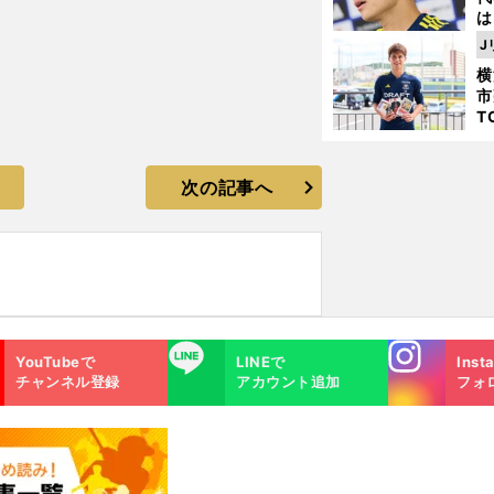
は
が
J
日
横
た
市
T
K
級
ャ
次の記事へ
Instagra
LINE
YouTubeで
LINEで
Inst
m
チャンネル登録
アカウント追加
フォ