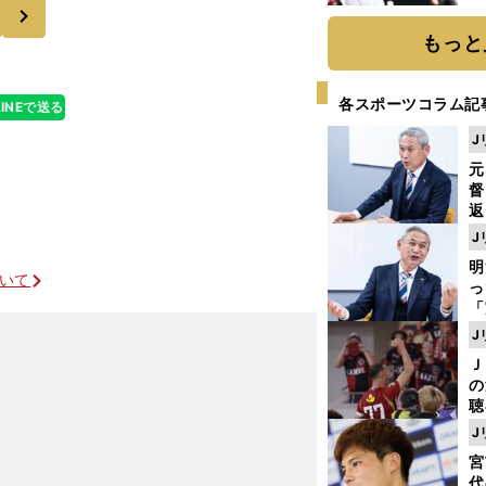
次
球
もっと
各スポーツコラム記
LINEで送る
J
元
督
返
も
J
が
明
然
ついて
し
「
ェ
J
ま
Ｊ
ジ
の
則
聴
る
J
い
宮
代