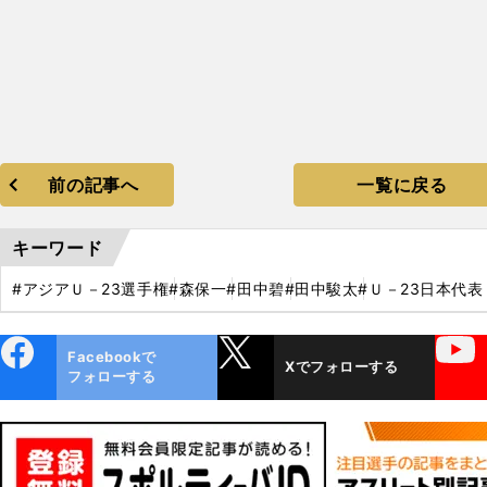
前の記事へ
一覧に戻る
キーワード
#アジアＵ－23選手権
#森保一
#田中碧
#田中駿太
#Ｕ－23日本代表
ebo
X
YouTube
Facebookで
Xでフォローする
ok
フォローする