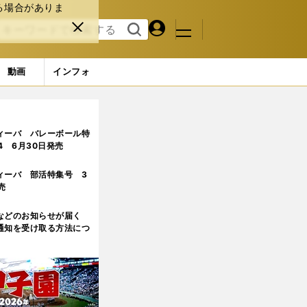
る場合がありま
マイペ
閉じ
検索
メニュ
ー
る
す
ジ
る
動画
インフォ
」
2ページ目
ィーバ バレーボール特
.4 6月30日発売
ィーバ 部活特集号 3
売
などのお知らせが届く
通知を受け取る方法につ