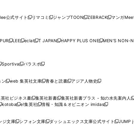
し
し
し
し
し
ィ
ン
ィ
ン
ィ
ン
ィ
開
開
で
開
開
開
い
い
い
い
い
ン
ド
ン
ド
ン
ド
ン
く
く
開
く
く
く
ウ
ウ
ウ
ウ
ウ
ド
ウ
ド
ウ
ド
ウ
ド
ee公式サイト
リマコミ
ジャンプTOON
ZEBRACK
マンガMeet
く
新
新
新
新
ィ
ィ
ィ
ィ
ィ
ウ
で
ウ
で
ウ
で
ウ
し
し
し
し
ン
ン
ン
ン
ン
で
開
で
開
で
開
で
い
い
い
い
ド
ド
ド
ド
ド
開
く
開
く
開
く
開
ウ
ウ
ウ
ウ
ウ
ウ
ウ
ウ
ウ
PUR
LEE
eclat
T JAPAN
HAPPY PLUS ONE
MEN'S NON-
く
く
く
く
新
新
新
新
新
ィ
ィ
ィ
ィ
で
で
で
で
で
し
し
し
し
し
ン
ン
ン
ン
開
開
開
開
開
い
い
い
い
い
ド
ド
ド
ド
く
く
く
く
く
ウ
ウ
ウ
ウ
ウ
ウ
ウ
ウ
ウ
Sportiva
パラスポ
新
新
ィ
ィ
ィ
ィ
ィ
で
で
で
で
し
し
し
ン
ン
ン
ン
ン
開
開
開
開
い
い
い
ド
ド
ド
ド
ド
ョン
web 集英社文庫
青春と読書
アジア人物史
く
く
く
く
新
新
新
新
ウ
ウ
ウ
ウ
ウ
ウ
ウ
ウ
し
し
し
し
ィ
ィ
ィ
で
で
で
で
で
い
い
い
い
ン
ン
ン
集英社ビジネス書
集英社新書
集英社新書プラス - 知の水先案内人
開
開
開
開
開
新
新
新
ウ
ウ
ウ
ウ
ド
ド
ド
kotoba
e!集英社
情報・知識＆オピニオン imidas
く
く
く
く
く
新
し
新
し
新
ィ
ィ
ィ
ィ
ウ
ウ
ウ
し
し
い
し
い
し
ン
ン
ン
ン
で
で
で
い
い
ウ
い
ウ
い
ド
ド
ド
ド
ンジ文庫
シフォン文庫
ダッシュエックス文庫公式サイト
JUMP 
開
開
開
新
新
新
ウ
ウ
ィ
ウ
ィ
ウ
ウ
ウ
ウ
ウ
く
く
く
し
し
し
ィ
ィ
ン
ィ
ン
ィ
で
で
で
で