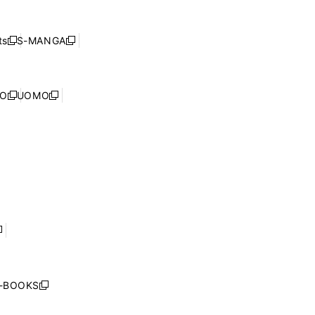
し
ン
ィ
開
い
ド
ン
く
ウ
ウ
ド
s
S-MANGA
新
新
ィ
で
ウ
し
し
ン
開
で
い
い
ド
く
開
ウ
ウ
ウ
NO
UOMO
く
新
新
ィ
ィ
で
し
し
ン
ン
開
い
い
ド
ド
く
ウ
ウ
ウ
ウ
ィ
ィ
で
で
ン
ン
開
開
ド
ド
く
く
ウ
ウ
で
で
開
開
く
く
し
い
ウ
j-BOOKS
新
ィ
し
ン