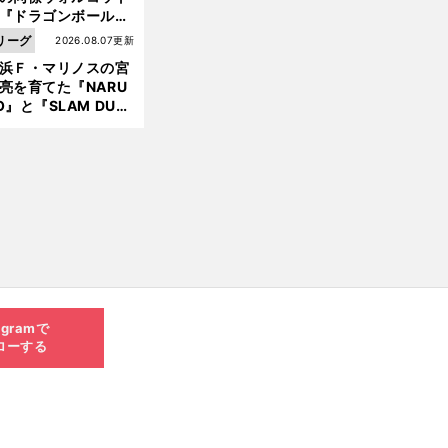
『ドラゴンボール』
大好き ポドルスキは
リーグ
2026.08.07更新
向小次郎に憧れてい
浜Ｆ・マリノスの宮
亮を育てた『NARU
前
O』と『SLAM DUN
へ
』 中京大中京の同
生・木原龍一は"ジ
ンプ係"だった
agramで
ローする