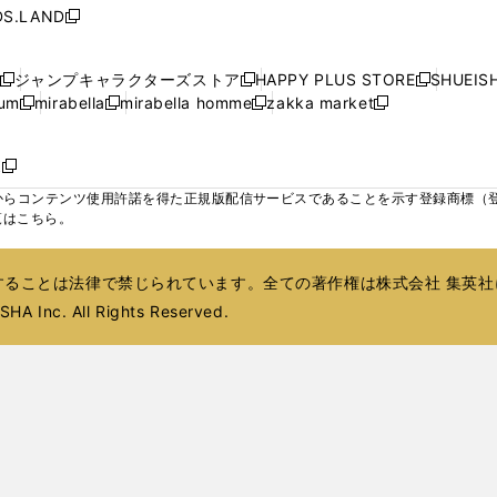
い
い
い
ン
ン
ド
ン
ド
ン
S.LAND
開
開
開
開
新
ウ
ウ
ウ
ド
ド
ウ
ド
ウ
ド
く
く
く
く
し
ィ
ィ
ィ
ウ
ウ
で
ウ
で
ウ
い
ン
ン
ン
ジャンプキャラクターズストア
HAPPY PLUS STORE
SHUEIS
で
で
開
で
開
で
新
新
新
ウ
ド
ド
ド
ium
mirabella
mirabella homme
zakka market
開
開
く
開
く
開
し
新
新
新
し
新
し
ィ
ウ
ウ
ウ
く
く
く
く
い
し
し
い
し
し
い
ン
で
で
で
ウ
い
い
ウ
い
い
ウ
ド
ボ
開
開
開
新
ィ
ウ
ウ
ィ
ウ
ウ
ィ
ウ
く
く
く
し
らコンテンツ使用許諾を得た正規版配信サービスであることを示す登録商標（登録番
ン
ィ
ィ
ン
ィ
ィ
ン
で
い
覧はこちら。
ド
ン
ン
ド
ン
ン
ド
開
ウ
ウ
ド
ド
ウ
ド
ド
ウ
く
ィ
で
ウ
ウ
で
ウ
ウ
で
ることは法律で禁じられています。全ての著作権は株式会社 集英社
ン
開
で
で
開
で
で
開
ド
HA Inc. All Rights Reserved.
く
開
開
く
開
開
く
ウ
く
く
く
く
で
開
く