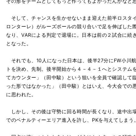
その形をチームとしてもっと作ってもよかったんかなと
そして、チャンスを生かせないまま迎えた前半ロスタイ
ロンターレ）がルーズボールの競り合いで足を伸ばした
なり、VARによる判定で退場に。日本は前の２試合に続
となった。
それでも、10人になった日本は、後半27分にFW小川
トを決め、先制。後半開始から４－４－１へとシステム
てカウンター」（田中駿）という狙いを全員で確認して
った形ではなかった」（田中駿）とはいえ、今大会での
に思われた。
しかし、その後は守勢に回る時間が長くなり、途中出場
でのペナルティーエリア進入を許し、PKを与えてしまう