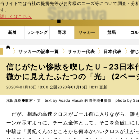
当サイトでは当社の提携先等がお客様のニーズ等について調査・分析し
web Sportiva (webスポルティーバ)
す。
詳しくはこちら
新着
ランキング
野球
サッカー
競馬
ゴル
we
サッカーの記事一覧
サッカー代表
日本代表
信
b
ス
信じがたい惨敗を喫したＵ－23日本
ポ
ル
微かに見えたふたつの「光」 (2ペー
テ
2020年01月16日 18:00 公開
2020年01月16日 18:11 更新
ィ
ー
バ
浅田真樹●取材・文 text by Asada Masaki
佐野美樹●撮影 photo by Sano
だが、相馬の高速クロスがゴール前に入りながら、誰も
ーンが示すように、チーム全体として、そこを突破口に
中駿は「勇紀くんのところから何本かいいクロスが上が