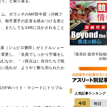
思う」と振り返る。
ム。ボランチのMF田中碧（川崎フ
際、相手選手の足首を踏みつける形と
き、またしてもVARに泣かされること
航基（ジュビロ磐田）がミドルシュー
を変更し、「全員でしっかり守備をし
臨むなか、「（得点は）自分たちで狙
悪い流れが、ようやく断ち切られたか
のFWハリド・マジードにドリブル
人気記事ランキング
。
今日
昨日