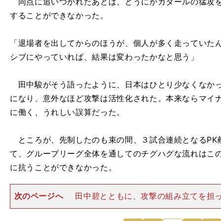
同点に追いつかれたあとは、どうにかカタールの猛攻を
することができなかった。
「退場者を出してからのほうが、個人が多く走っていた
シブにやっていれば、結果は変わったかなと思う」
田中駿がそう語ったように、日本はひとり少なくなかっ
になり、意外なほど攻撃は活性化された。本来ならマイ
に働く、うれしい誤算だった。
ところが、先制したのも束の間、３試合連続となるPK
て、グループリーグ全体を通してのチグハグな流れはこ
に抗うことができなかった。
次のページへ
田中碧とともに、攻撃の組み立てを担
汰 とはいえ、今大会では、対戦相手に力の差を見せつ
り、引き分けたりしたわけではない。むしろ日本のほう