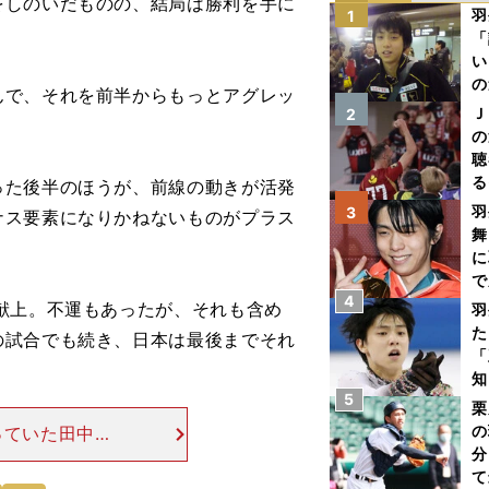
しのいだものの、結局は勝利を手に
羽
1
「
い
の
んで、それを前半からもっとアグレッ
Ｊ
2
の
聴
る
た後半のほうが、前線の動きが活発
い
羽
3
ナス要素になりかねないものがプラス
舞
に
で
4
献上。不運もあったが、それも含め
羽
た
の試合でも続き、日本は最後までそれ
「
知
5
栗
の
っていた田中駿
分
けられて負けた
て
が実力上位であ