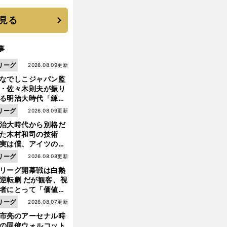
選手となった
見る
事
リーグ
2026.08.09更新
なでしこジャパン監
・佐々木則夫が振り
る明治大時代「練習
しない（木村）和司
リーグ
2026.08.09更新
脚光を浴びて...。全
治大時代から別格だ
面白くない４年間で
った木村和司の技術
た」
実は僕、アイツのフ
イントを真似してい
リーグ
2026.08.08更新
した」と元なでしこ
リーグ開幕戦は白熱
ャパン監督・佐々木
逆転劇 だが観客、視
夫
者にとって「価値あ
イベント」になって
リーグ
2026.08.07更新
たか
市亮のアーセナル時
の同僚ウォルコット