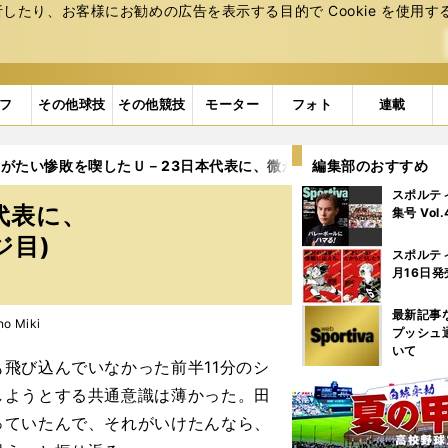
たり、お客様にお勧めの広告を表⽰する⽬的で Cookie を使⽤す
フ
その他球技
その他競技
モーター
フォト
連載
じがたい惨敗を喫したＵ－23日本代表に、微かに見えたふたつの「光
編集部のおすすめ
スポルテ
代表に、
集号 Vol
ジ目)
スポルテ
月16日発
最新記事
 Miki
プッシュ
いて
飛び込んでいなかった前半11分のシ
しようとする共通意識は薄かった。田
っていたんで、それがいけたんなら、