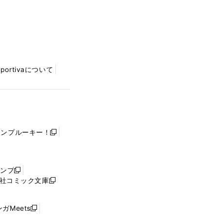
Sportivaについて
ャンプルーキー！
新
し
い
ウ
ャンプ
新
ィ
社コミック文庫
し
新
ン
い
し
ド
ウ
い
ウ
ガMeets
新
ィ
ウ
で