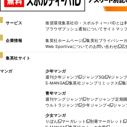
サービス
推奨環境
集英社ID・スポルティーバIDとは
ブラウザプッシュ通知について
サイトマッ
企業情報
集英社ホームページ
集英社プライバシー
新
Web Sportivaについてのお問い合わせ
広
し
新
い
し
集英社サイト
ウ
い
ィ
ウ
マンガ
少年マンガ
ン
ィ
週刊少年ジャンプ
ジャンプSQ
Vジャン
ド
ン
新
新
S-MANGA
集英社ジャンプリミックス
集
ウ
ド
新
し
し
新
で
ウ
し
い
い
し
青年マンガ
開
で
い
ウ
ウ
い
週刊ヤングジャンプ
ヤングジャンプ定期
新
く
開
ウ
ィ
ィ
ウ
ウルトラジャンプ
少年ジャンプ+
ジャン
新
し
新
く
ィ
ン
ン
ィ
し
い
し
ン
ド
ド
ン
少女マンガ
い
ウ
い
ド
ウ
ウ
ド
りぼん
マーガレット
別冊マーガレット
新
新
新
ウ
ィ
ウ
ウ
で
で
ウ