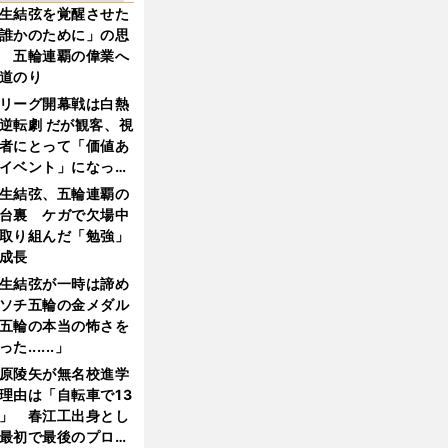
生結弦を覚醒させた
誰かのために」の思
 五輪連覇の偉業へ
道のり
リーグ開幕戦は白熱
逆転劇 だが観客、視
者にとって「価値あ
イベント」になって
たか
生結弦、五輪連覇の
台裏 ケガで欠場中
取り組んだ「勉強」
成長
生結弦が一時は諦め
ソチ五輪の金メダル
五輪の本当の怖さを
った......」
原陵矢が無名校進学
理由は「自転車で13
」 春江工出身とし
最初で最後のプロ野