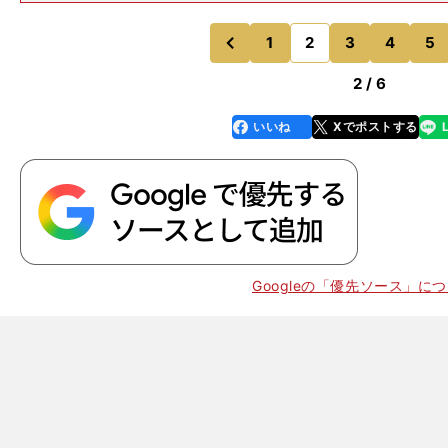
ですか？」とのことですが......。八重樫 現役では、
いキャッチャーだな
1
2
3
4
5
のページへ
のページへ
前
2 / 6
いいね
Xでポストする
line
faceboo
x
k
Googleの「優先ソース」に