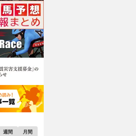
週間
月間