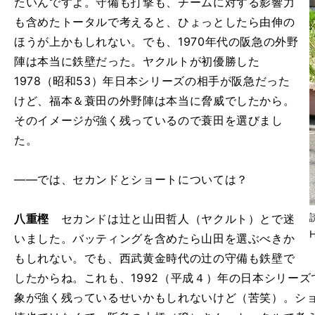
たいんですよ。守備も打撃も、チームに対する影響力
も含めたトータルで考えると、ひょっとしたら由伸の
ほうが上かもしれない。でも、1970年代の阪急の外野
陣は本当に鉄壁だった。ヤクルトが初優勝した
1978（昭和53）年日本シリーズの相手が阪急だった
けど、福本＆蓑田の外野陣は本当に脅威でしたから。
そのイメージが強く残っているので蓑田を選びまし
た。
――では、セカンドとショートについては？
八重樫
セカンドは辻と山田哲人（ヤクルト）とで迷
いました。バッティングを含めたら山田を選ぶべきか
もしれない。でも、西武黄金時代の辻の守備も鉄壁で
したからね。これも、1992（平成４）年の日本シリー
象が強く残っているせいかもしれないけど（苦笑）。シ