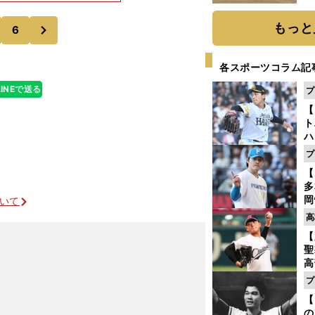
だ
広島の會澤翼はい
次
もっと
6
各スポーツコラム記
LINEで送る
プ
【
ト
ハ
プ
盤
【
多
岡
ついて
ハ
高
バ
【
聖
高
る
プ
ト
【
く
の