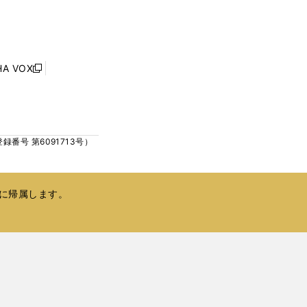
し
ン
い
ド
ウ
ウ
ィ
で
ン
HA VOX
開
新
ド
く
し
ウ
い
で
ウ
開
ィ
く
号 第6091713号）
ン
ド
ウ
で
に帰属します。
開
く