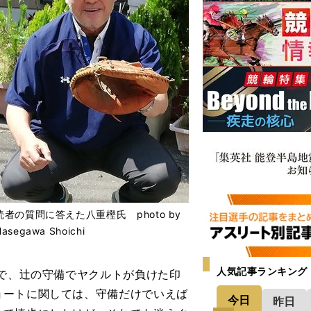
読者の質問に答えた八重樫氏 photo by
Hasegawa Shoichi
人気記事ランキング
ズで、辻の守備でヤクルトが負けた印
ョートに関しては、守備だけでいえば
今日
昨日