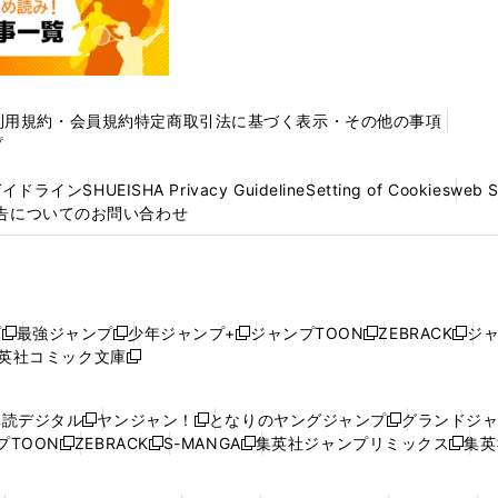
利用規約・会員規約
特定商取引法に基づく表示・その他の事項
プ
ガイドライン
SHUEISHA Privacy Guideline
Setting of Cookies
web 
告についてのお問い合わせ
プ
最強ジャンプ
少年ジャンプ+
ジャンプTOON
ZEBRACK
ジ
新
新
新
新
新
英社コミック文庫
し
新
し
し
し
し
い
い
し
い
い
い
ウ
ウ
い
ウ
ウ
ウ
購読デジタル
ヤンジャン！
となりのヤングジャンプ
グランドジ
新
新
新
ィ
ィ
ウ
ィ
ィ
ィ
プTOON
ZEBRACK
S-MANGA
集英社ジャンプリミックス
集英
新
し
新
し
新
し
新
ン
ン
ィ
ン
ン
ン
し
い
し
い
し
い
し
ド
ド
ン
ド
ド
ド
い
ウ
い
ウ
い
ウ
い