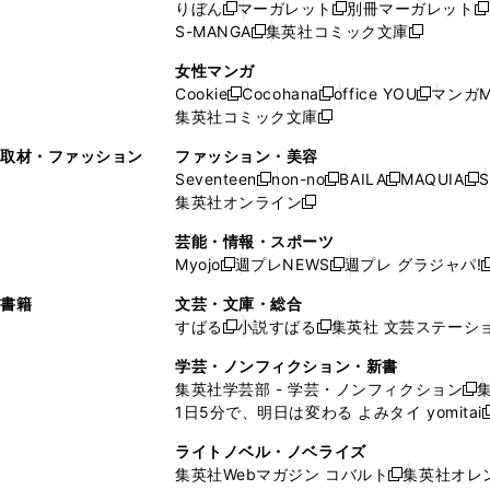
ド
ウ
ウ
ド
りぼん
マーガレット
別冊マーガレット
新
新
新
ウ
ィ
ウ
ウ
で
で
ウ
S-MANGA
集英社コミック文庫
し
新
し
新
ィ
ン
ィ
で
開
開
で
い
し
い
し
ン
ド
ン
女性マンガ
開
く
く
開
ウ
い
ウ
い
ド
ウ
ド
Cookie
Cocohana
office YOU
マンガM
く
く
新
新
新
ィ
ウ
ィ
ウ
ウ
で
ウ
集英社コミック文庫
し
新
し
し
ン
ィ
ン
ィ
で
開
で
い
し
い
い
ド
ン
ド
ン
取材・ファッション
ファッション・美容
開
く
開
ウ
い
ウ
ウ
ウ
ド
ウ
ド
Seventeen
non-no
BAILA
MAQUIA
S
く
く
新
新
新
新
ィ
ウ
ィ
ィ
で
ウ
で
ウ
集英社オンライン
し
新
し
し
し
ン
ィ
ン
ン
開
で
開
で
い
し
い
い
い
ド
ン
ド
ド
芸能・情報・スポーツ
く
開
く
開
ウ
い
ウ
ウ
ウ
ウ
ド
ウ
ウ
Myojo
週プレNEWS
週プレ グラジャパ!
く
く
新
新
新
ィ
ウ
ィ
ィ
ィ
で
ウ
で
で
し
し
ン
ィ
ン
ン
ン
書籍
文芸・文庫・総合
開
で
開
開
い
い
ド
ン
ド
ド
ド
すばる
小説すばる
集英社 文芸ステーシ
く
開
く
く
新
新
ウ
ウ
ウ
ド
ウ
ウ
ウ
く
し
し
ィ
ィ
学芸・ノンフィクション・新書
で
ウ
で
で
で
い
い
ン
ン
集英社学芸部 - 学芸・ノンフィクション
開
で
開
開
開
新
ウ
ウ
ド
ド
1日5分で、明日は変わる よみタイ yomitai
く
開
く
く
く
し
新
ィ
ィ
ウ
ウ
く
い
ン
ン
ライトノベル・ノベライズ
で
で
ウ
ド
ド
集英社Webマガジン コバルト
集英社オレ
開
開
新
ィ