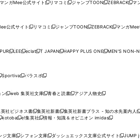
ウ
ウ
ド
ウ
ウ
ウ
マンガMee公式サイト
リマコミ
ジャンプTOON
ZEBRACK
マン
新
新
新
新
ウ
ィ
ウ
ィ
ウ
ィ
ウ
で
で
ウ
で
で
で
し
し
し
し
し
ィ
ン
ィ
ン
ィ
ン
ィ
開
開
で
開
開
開
い
い
い
い
い
ン
ド
ン
ド
ン
ド
ン
く
く
開
く
く
く
ウ
ウ
ウ
ウ
ウ
ド
ウ
ド
ウ
ド
ウ
ド
ee公式サイト
リマコミ
ジャンプTOON
ZEBRACK
マンガMeet
く
新
新
新
新
ィ
ィ
ィ
ィ
ィ
ウ
で
ウ
で
ウ
で
ウ
し
し
し
し
ン
ン
ン
ン
ン
で
開
で
開
で
開
で
い
い
い
い
ド
ド
ド
ド
ド
開
く
開
く
開
く
開
ウ
ウ
ウ
ウ
ウ
ウ
ウ
ウ
ウ
PUR
LEE
eclat
T JAPAN
HAPPY PLUS ONE
MEN'S NON-
く
く
く
く
新
新
新
新
新
ィ
ィ
ィ
ィ
で
で
で
で
で
し
し
し
し
し
ン
ン
ン
ン
開
開
開
開
開
い
い
い
い
い
ド
ド
ド
ド
く
く
く
く
く
ウ
ウ
ウ
ウ
ウ
ウ
ウ
ウ
ウ
Sportiva
パラスポ
新
新
ィ
ィ
ィ
ィ
ィ
で
で
で
で
し
し
し
ン
ン
ン
ン
ン
開
開
開
開
い
い
い
ド
ド
ド
ド
ド
ョン
web 集英社文庫
青春と読書
アジア人物史
く
く
く
く
新
新
新
新
ウ
ウ
ウ
ウ
ウ
ウ
ウ
ウ
し
し
し
し
ィ
ィ
ィ
で
で
で
で
で
い
い
い
い
ン
ン
ン
集英社ビジネス書
集英社新書
集英社新書プラス - 知の水先案内人
開
開
開
開
開
新
新
新
ウ
ウ
ウ
ウ
ド
ド
ド
kotoba
e!集英社
情報・知識＆オピニオン imidas
く
く
く
く
く
新
し
新
し
新
ィ
ィ
ィ
ィ
ウ
ウ
ウ
し
し
い
し
い
し
ン
ン
ン
ン
で
で
で
い
い
ウ
い
ウ
い
ド
ド
ド
ド
ンジ文庫
シフォン文庫
ダッシュエックス文庫公式サイト
JUMP 
開
開
開
新
新
新
ウ
ウ
ィ
ウ
ィ
ウ