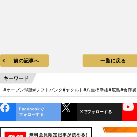
前の記事へ
一覧に戻る
キーワード
#オープン球話
#ソフトバンク
#ヤクルト
#八重樫幸雄
#広島
#會澤翼
ebo
X
YouTube
Facebookで
Xでフォローする
ok
フォローする