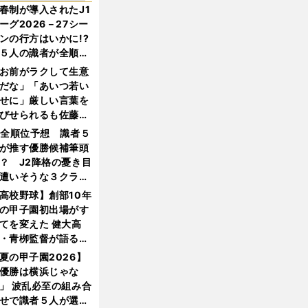
春制が導入されたJ1
ーグ2026－27シー
ンの行方はいかに!?
５人の識者が全順位
大胆予想
お前がラクして生意
だな」「あいつ若い
せに」厳しい言葉を
びせられるも佐藤慎
郎が貫いた誇りとフ
1全順位予想 識者５
ンへの思い
が推す優勝候補筆頭
？ J2降格の憂き目
遭いそうな３クラブ
は？
高校野球】創部10年
の甲子園初出場がす
てを変えた 健大高
・青栁監督が語る
機動破壊」はこうし
夏の甲子園2026】
生まれた
優勝は横浜じゃな
」 波乱必至の組み合
せで識者５人が選ん