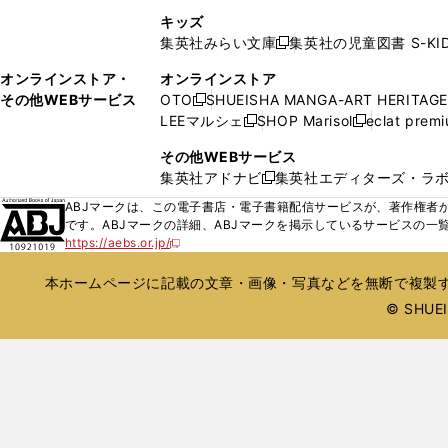
ウ
ウ
く
く
し
ン
キッズ
で
で
い
ド
集英社みらい文庫
集英社の児童図書 S-KID
開
開
新
ウ
ウ
く
く
し
ィ
オンラインストア・
オンラインストア
で
い
ン
その他WEBサービス
OTO
SHUEISHA MANGA-ART HERITAGE
開
新
ウ
ド
LEEマルシェ
SHOP Marisol
eclat prem
く
し
新
新
ィ
ウ
い
し
し
ン
その他WEBサービス
で
ウ
い
い
ド
集英社アドナビ
集英社エディターズ・ラ
開
新
ィ
ウ
ウ
ウ
く
し
ABJマークは、この電子書店・電子書籍配信サービスが、著作権者か
ン
ィ
ィ
で
い
です。ABJマークの詳細、ABJマークを掲示しているサービスの一
ド
ン
ン
開
https://aebs.or.jp/
ウ
新
ウ
ド
ド
く
し
ィ
で
ウ
ウ
い
本ホームページに記載の文章・画像・写真などを無断で複製す
ン
開
で
で
ウ
ド
© SHUEIS
ィ
く
開
開
ン
ウ
く
く
ド
で
ウ
開
で
開
く
く