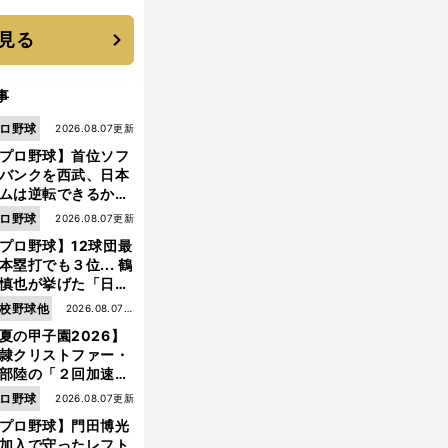
優勝校はここだ！
見る
事
ロ野球
2026.08.07更新
プロ野球】首位ソフ
バンクを西武、日本
ムは逆転できるか？
鶴岡慎也が挙げる終
ロ野球
2026.08.07更新
戦のキーマン３人
プロ野球】12球団最
本塁打でも３位... 鶴
慎也が挙げた「日本
ムの誤算」とソフト
校野球他
2026.08.07更
ンク追撃のカギ
夏の甲子園2026】
新
隷クリストファー・
部陸の「２回加速す
」規格外のストレー
ロ野球
2026.08.07更新
 それでもプロではな
プロ野球】門田博光
大学進学を選ぶ理由
加入で守ったレフト