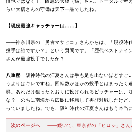
慎也ではなくて、阪急の大橋（穣）さん。トータルで考
らい大橋さんの守備は天下一品でしたね。
【現役最強キャッチャーは......】
――神奈川県の「勇者マサヒコ」さんからは、「現役時
投手は誰ですか？」という質問です。「歴代ベストナイ
さんが最強投手でしたか？
八重樫
阪神時代の江夏さんは手も足も出ないほどすごい
うよりはキレですね。回転数がほかの投手とはまったく
群。あれだけ狙ったとおりに投げられるピッチャーは、
な？ のちに南海から広島に移籍して再び対戦したけど
っていましたね。でも、阪神時代の江夏さんはもう本当
次のページへ
――続いて、東京都の「ヒロシ」さん
す。「現役選手の中で、リードも含めて総合的にスゴイ