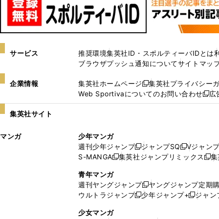
サービス
推奨環境
集英社ID・スポルティーバIDとは
ブラウザプッシュ通知について
サイトマッ
企業情報
集英社ホームページ
集英社プライバシー
新
Web Sportivaについてのお問い合わせ
広
し
新
い
し
集英社サイト
ウ
い
ィ
ウ
マンガ
少年マンガ
ン
ィ
週刊少年ジャンプ
ジャンプSQ
Vジャン
ド
ン
新
新
S-MANGA
集英社ジャンプリミックス
集
ウ
ド
新
し
し
新
で
ウ
し
い
い
し
青年マンガ
開
で
い
ウ
ウ
い
週刊ヤングジャンプ
ヤングジャンプ定期
新
く
開
ウ
ィ
ィ
ウ
ウルトラジャンプ
少年ジャンプ+
ジャン
新
し
新
く
ィ
ン
ン
ィ
し
い
し
ン
ド
ド
ン
少女マンガ
い
ウ
い