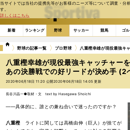
当サイトでは当社の提携先等がお客様のニーズ等について調査・分析し
web Sportiva (webスポルティーバ)
す。
詳しくはこちら
新着
ランキング
野球
サッカー
競馬
ゴル
we
野球の記事一覧
プロ野球
八重樫幸雄が現役最強キ
b
ス
八重樫幸雄が現役最強キャッチャー
ポ
ル
あの決勝戦での好リードが決め手 (2
テ
2020年06月18日 11:20 公開
2020年06月18日 14:05 更新
ィ
ー
バ
長谷川晶一●取材・文 text by Hasegawa Shoichi
――具体的に、誰との兼ね合いで迷ったのですか？
八重樫
ライトに関しては高橋由伸（巨人）が捨てが