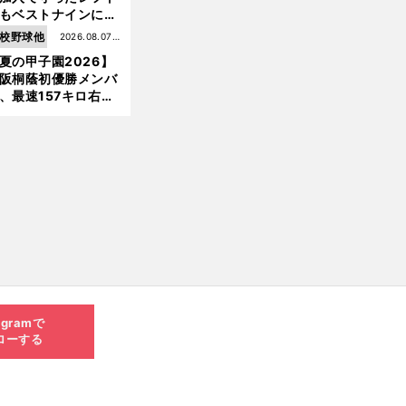
もベストナインに輝
た石嶺和彦 「サッ
校野球他
2026.08.07更
」という愛称は松永
夏の甲子園2026】
新
美がきっかけ？
阪桐蔭初優勝メンバ
前
、最速157キロ右
へ
、平成初完封＆初本
打... 指揮官たちの知
れざる現役時代
agramで
ローする