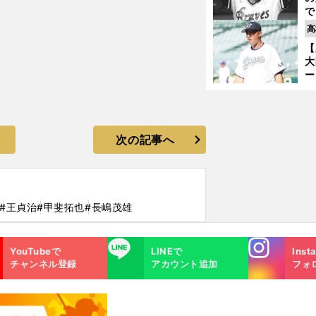
で
い
高
サ
【
浩
大
ー
腕
塁
ら
次の記事へ
#王貞治
#甲斐拓也
#長嶋茂雄
Instagra
LINE
YouTubeで
LINEで
Inst
m
チャンネル登録
アカウント追加
フォ