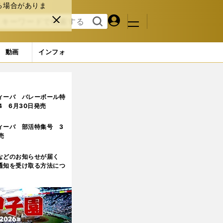
る場合がありま
マイペ
閉じ
検索
メニュ
ー
る
す
ジ
る
動画
インフォ
ィーバ バレーボール特
.4 6月30日発売
ィーバ 部活特集号 3
売
などのお知らせが届く
通知を受け取る方法につ