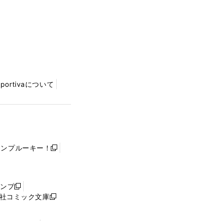
Sportivaについて
ャンプルーキー！
新
し
い
ウ
ャンプ
新
ィ
社コミック文庫
し
新
ン
い
し
ド
ウ
い