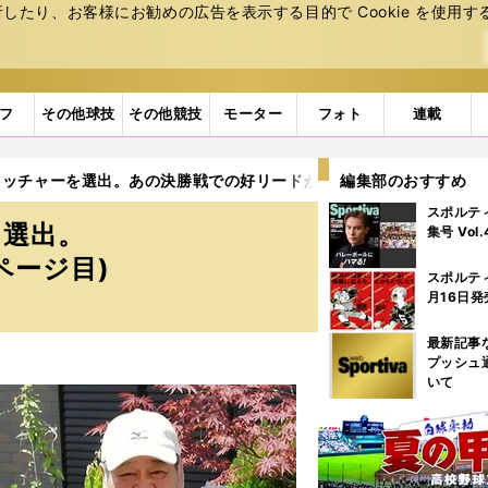
たり、お客様にお勧めの広告を表⽰する⽬的で Cookie を使⽤す
フ
その他球技
その他競技
モーター
フォト
連載
ャッチャーを選出。あの決勝戦での好リードが決め手
編集部のおすすめ
2ページ目
スポルテ
を選出。
集号 Vol
ページ目)
スポルテ
月16日発
最新記事
プッシュ
いて