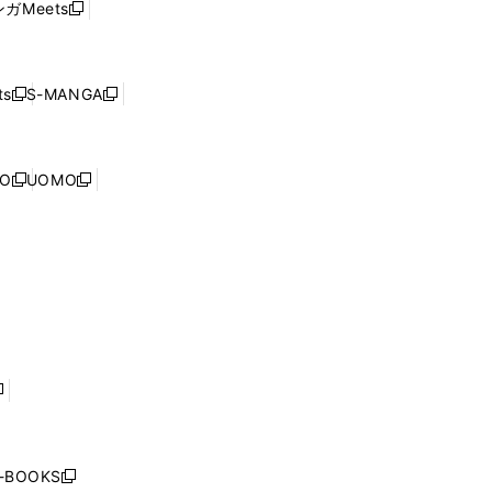
ウ
ガMeets
新
ィ
ウ
で
し
ン
ィ
開
い
ド
ン
く
ウ
ウ
ド
s
S-MANGA
新
新
ィ
で
ウ
し
し
ン
開
で
い
い
ド
く
開
ウ
ウ
ウ
NO
UOMO
く
新
新
ィ
ィ
で
し
し
ン
ン
開
い
い
ド
ド
く
ウ
ウ
ウ
ウ
ィ
ィ
で
で
ン
ン
開
開
ド
ド
く
く
ウ
ウ
で
で
開
開
く
く
し
い
ウ
j-BOOKS
新
ィ