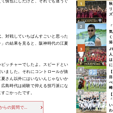
えて慎也にしたけど、それでも迷うぐ
秋
1
リ
ズ
を
「
2
気
代、対戦していちばんすごいと思った
く
浴
ン」の結果を見ると、阪神時代の江夏
太
J
3
ァ
人
は
ピッチャーでしたよ。スピードとい
に
4
と
違いました。それにコントロールが抜
【
目
江夏さん以外にはいないんじゃないか
べ
、広島時代は経験で抑える技巧派にな
崎
にすごかったです。
5
「
【
て
「
い
からの質問で
わ
と思う選手は誰