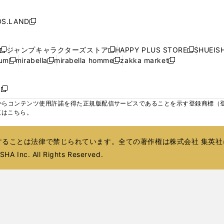
ウ
ウ
ウ
ウ
く
く
く
し
し
し
ィ
ィ
ン
ィ
ン
ィ
で
で
で
で
い
い
い
ン
ン
ド
ン
ド
ン
S.LAND
開
開
開
開
新
ウ
ウ
ウ
ド
ド
ウ
ド
ウ
ド
く
く
く
く
し
ィ
ィ
ィ
ウ
ウ
で
ウ
で
ウ
い
ン
ン
ン
ジャンプキャラクターズストア
HAPPY PLUS STORE
SHUEIS
で
で
開
で
開
で
新
新
新
ウ
ド
ド
ド
ium
mirabella
mirabella homme
zakka market
開
開
く
開
く
開
し
新
新
新
し
新
し
ィ
ウ
ウ
ウ
く
く
く
く
い
し
し
い
し
し
い
ン
で
で
で
ウ
い
い
ウ
い
い
ウ
ド
ボ
開
開
開
新
ィ
ウ
ウ
ィ
ウ
ウ
ィ
ウ
く
く
く
し
らコンテンツ使用許諾を得た正規版配信サービスであることを示す登録商標（登録番
ン
ィ
ィ
ン
ィ
ィ
ン
で
い
覧はこちら。
ド
ン
ン
ド
ン
ン
ド
開
ウ
ウ
ド
ド
ウ
ド
ド
ウ
く
ィ
で
ウ
ウ
で
ウ
ウ
で
ることは法律で禁じられています。全ての著作権は株式会社 集英社
ン
開
で
で
開
で
で
開
ド
HA Inc. All Rights Reserved.
く
開
開
く
開
開
く
ウ
く
く
く
く
で
開
く