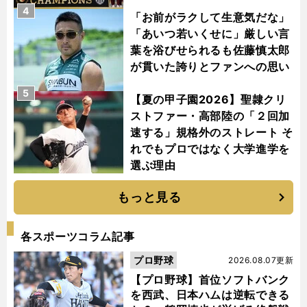
4
「お前がラクして生意気だな」
「あいつ若いくせに」厳しい言
葉を浴びせられるも佐藤慎太郎
が貫いた誇りとファンへの思い
5
【夏の甲子園2026】聖隷クリ
ストファー・高部陸の「２回加
速する」規格外のストレート そ
れでもプロではなく大学進学を
選ぶ理由
もっと見る
各スポーツコラム記事
プロ野球
2026.08.07更新
【プロ野球】首位ソフトバンク
を西武、日本ハムは逆転できる