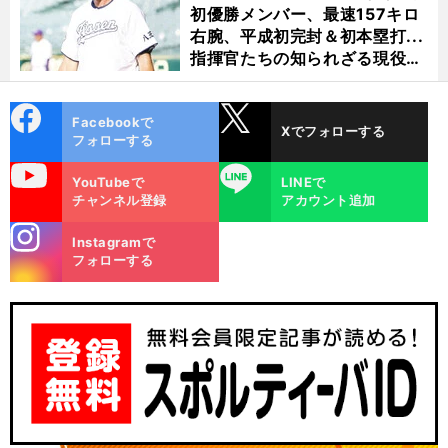
初優勝メンバー、最速157キロ
右腕、平成初完封＆初本塁打...
指揮官たちの知られざる現役時
代
cebo
X
Facebookで
Xでフォローする
ok
フォローする
uTube
LINE
YouTubeで
LINEで
チャンネル登録
アカウント追加
stagra
Instagramで
m
フォローする