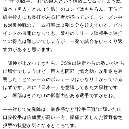
「"守"の阪神、"打"の巨人という構図になるでしょうね。
坂本（勇人）と丸（佳浩）のコンビはもちろん、下位打
線や控えにも長打がある打者が揃っていて、シーズン中
も対阪神戦のチーム打率は２割５分を超えている。ビハ
インドの展開になっても、阪神のリリーフ陣相手に連打
での得点は難しいでしょうが、一発で試合をひっくり返
す力があると思います。
阪神が上がってきたら、CS進出決定からの勢いがさら
に増すでしょうけど、巨人も阿部（慎之助）が引退を表
明したことでチームのボルテージはかなり上がっている
はずです。常に『日本一』を意識してきた大黒柱です
し、阿部はそれだけの影響力がある選手ですからね」
――対して先発陣は、最多勝など"投手三冠"に輝いた山
口俊投手は信頼度が高い一方、腰痛に苦しんだ菅野智之
投手の状態が気になるところです。