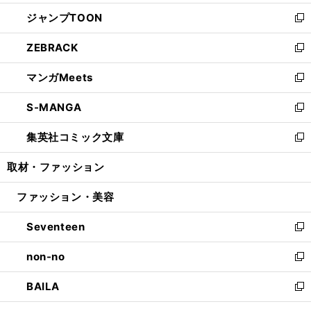
開
ウ
ン
ウ
し
ジャンプTOON
く
で
ド
ィ
い
新
開
ウ
ン
ウ
し
ZEBRACK
く
で
ド
ィ
い
新
開
ウ
ン
ウ
し
マンガMeets
く
で
ド
ィ
い
新
開
ウ
ン
ウ
し
S-MANGA
く
で
ド
ィ
い
新
開
ウ
ン
ウ
し
集英社コミック文庫
く
で
ド
ィ
い
新
開
ウ
ン
ウ
し
取材・ファッション
く
で
ド
ィ
い
開
ウ
ン
ウ
ファッション・美容
く
で
ド
ィ
開
ウ
ン
Seventeen
く
で
ド
新
開
ウ
し
non-no
く
で
い
新
開
ウ
し
BAILA
く
ィ
い
新
ン
ウ
し