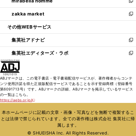
mirabella homme
く
で
ド
ィ
い
新
開
ウ
ン
ウ
し
zakka market
く
で
ド
ィ
い
新
開
ウ
ン
ウ
し
その他WEBサービス
く
で
ド
ィ
い
開
ウ
ン
ウ
集英社アドナビ
く
で
ド
ィ
新
開
ウ
ン
し
集英社エディターズ・ラボ
く
で
ド
い
新
開
ウ
ウ
し
く
で
ィ
い
開
ン
ウ
ABJマークは、この電子書店・電子書籍配信サービスが、著作権者からコンテ
く
ド
ィ
ンツ使用許諾を得た正規版配信サービスであることを示す登録商標（登録番号
ウ
ン
第6091713号）です。ABJマークの詳細、ABJマークを掲示しているサービス
で
ド
の一覧はこちら。
開
ウ
https://aebs.or.jp/
新
く
で
し
い
開
本ホームページに記載の文章・画像・写真などを無断で複製するこ
ウ
く
とは法律で禁じられています。全ての著作権は株式会社 集英社に帰
ィ
属します。
ン
ド
© SHUEISHA Inc. All Rights Reserved.
ウ