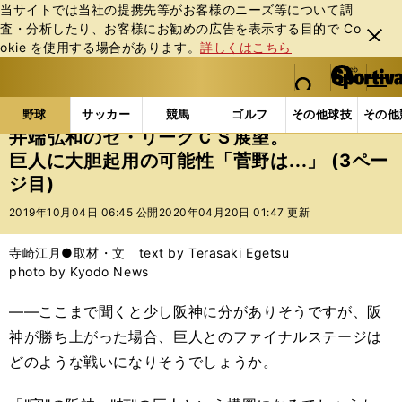
当サイトでは当社の提携先等がお客様のニーズ等について調
査・分析したり、お客様にお勧めの広告を表⽰する⽬的で Co
閉じ
okie を使⽤する場合があります。
詳しくはこちら
る
マイペ
web Sportiva (webスポルティーバ)
検索
メニュ
we
ー
野球の記事一覧
プロ野球
井端弘和のセ・リーグＣＳ
b
ジ
野球
サッカー
競馬
ゴルフ
その他球技
その他
ス
井端弘和のセ・リーグＣＳ展望。
ポ
巨人に大胆起用の可能性「菅野は...」 (3ペー
ル
ジ目)
テ
ィ
2019年10月04日 06:45 公開
2020年04月20日 01:47 更新
ー
バ
寺崎江月●取材・文 text by Terasaki Egetsu
photo by Kyodo News
――ここまで聞くと少し阪神に分がありそうですが、阪
神が勝ち上がった場合、巨人とのファイナルステージは
どのような戦いになりそうでしょうか。