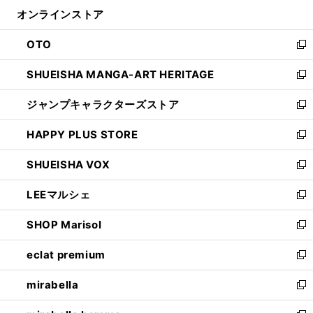
ン
ウ
オンラインストア
く
ド
ィ
ウ
ン
OTO
で
ド
新
開
ウ
し
SHUEISHA MANGA-ART HERITAGE
く
で
い
新
開
ウ
し
ジャンプキャラクターズストア
く
ィ
い
新
ン
ウ
し
HAPPY PLUS STORE
ド
ィ
い
新
ウ
ン
ウ
し
SHUEISHA VOX
で
ド
ィ
い
新
開
ウ
ン
ウ
し
LEEマルシェ
く
で
ド
ィ
い
新
開
ウ
ン
ウ
し
SHOP Marisol
く
で
ド
ィ
い
新
開
ウ
ン
ウ
し
eclat premium
く
で
ド
ィ
い
新
開
ウ
ン
ウ
し
mirabella
く
で
ド
ィ
い
新
開
ウ
ン
ウ
し