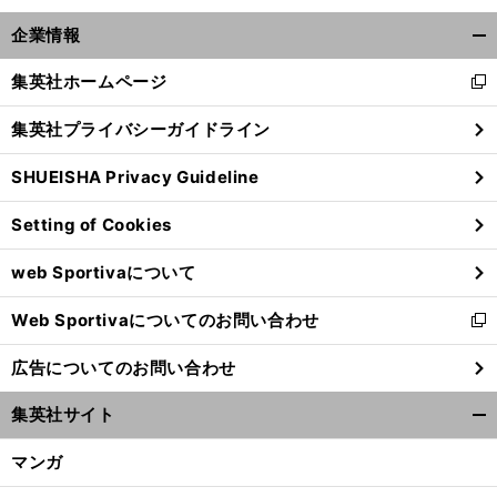
企業情報
開
く/
集英社ホームページ
新
閉
し
じ
集英社プライバシーガイドライン
い
る
ウ
SHUEISHA Privacy Guideline
ィ
ン
Setting of Cookies
ド
ウ
web Sportivaについて
で
開
Web Sportivaについてのお問い合わせ
く
新
し
広告についてのお問い合わせ
い
ウ
集英社サイト
ィ
開
ン
く/
マンガ
ド
閉
ウ
じ