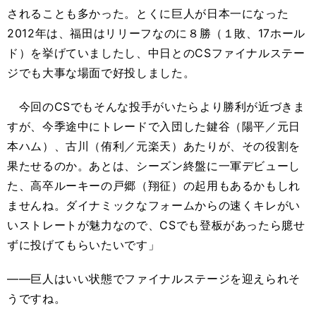
されることも多かった。とくに巨人が日本一になった
2012年は、福田はリリーフなのに８勝（１敗、17ホール
ド）を挙げていましたし、中日とのCSファイナルステー
ジでも大事な場面で好投しました。
今回のCSでもそんな投手がいたらより勝利が近づきま
すが、今季途中にトレードで入団した鍵谷（陽平／元日
本ハム）、古川（侑利／元楽天）あたりが、その役割を
果たせるのか。あとは、シーズン終盤に一軍デビューし
た、高卒ルーキーの戸郷（翔征）の起用もあるかもしれ
ませんね。ダイナミックなフォームからの速くキレがい
いストレートが魅力なので、CSでも登板があったら臆せ
ずに投げてもらいたいです」
――巨人はいい状態でファイナルステージを迎えられそ
うですね。