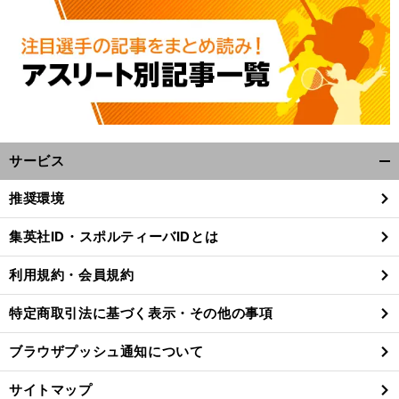
サービス
開
く/
推奨環境
閉
斉
・
。
打
」
藤和巳がパ
リーグCSを予想
西武に「
線は水物
は通用しない
じ
集英社ID・スポルティーバIDとは
る
利用規約・会員規約
特定商取引法に基づく表示・その他の事項
ブラウザプッシュ通知について
サイトマップ