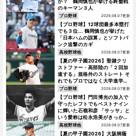
か？ 鶴岡慎也が挙げる終盤戦
のキーマン３人
プロ野球
2026.08.07更新
【プロ野球】12球団最多本塁打
でも３位... 鶴岡慎也が挙げた
「日本ハムの誤算」とソフトバ
ンク追撃のカギ
高校野球他
2026.08.07更新
【夏の甲子園2026】聖隷クリ
ストファー・高部陸の「２回加
速する」規格外のストレート そ
れでもプロではなく大学進学を
選ぶ理由
プロ野球
2026.08.07更新
【プロ野球】門田博光の加入で
守ったレフトでもベストナイン
に輝いた石嶺和彦 「サッサ」と
いう愛称は松永浩美がきっか
け？
高校野球他
2026.08.07更新
【夏の甲子園2026】大阪桐蔭