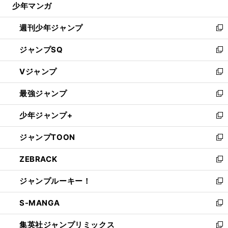
少年マンガ
で
る
開
週刊少年ジャンプ
く
新
し
ジャンプSQ
い
新
ウ
し
Vジャンプ
ィ
い
新
ン
ウ
し
最強ジャンプ
ド
ィ
い
新
ウ
ン
ウ
し
少年ジャンプ+
で
ド
ィ
い
新
開
ウ
ン
ウ
し
ジャンプTOON
く
で
ド
ィ
い
新
開
ウ
ン
ウ
し
ZEBRACK
く
で
ド
ィ
い
新
開
ウ
ン
ウ
し
ジャンプルーキー！
く
で
ド
ィ
い
新
開
ウ
ン
ウ
し
S-MANGA
く
で
ド
ィ
い
新
開
ウ
ン
ウ
し
集英社ジャンプリミックス
く
で
ド
ィ
い
新