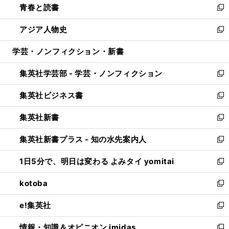
青春と読書
で
ド
ィ
い
新
開
ウ
ン
ウ
し
アジア人物史
く
で
ド
ィ
い
新
開
ウ
ン
ウ
し
学芸・ノンフィクション・新書
く
で
ド
ィ
い
開
ウ
ン
ウ
集英社学芸部 - 学芸・ノンフィクション
く
で
ド
ィ
新
開
ウ
ン
し
集英社ビジネス書
く
で
ド
い
新
開
ウ
ウ
し
集英社新書
く
で
ィ
い
新
開
ン
ウ
し
集英社新書プラス - 知の水先案内人
く
ド
ィ
い
新
ウ
ン
ウ
し
1日5分で、明日は変わる よみタイ yomitai
で
ド
ィ
い
新
開
ウ
ン
ウ
し
kotoba
く
で
ド
ィ
い
新
開
ウ
ン
ウ
し
e!集英社
く
で
ド
ィ
い
新
開
ウ
ン
ウ
し
情報・知識＆オピニオン imidas
く
で
ド
ィ
い