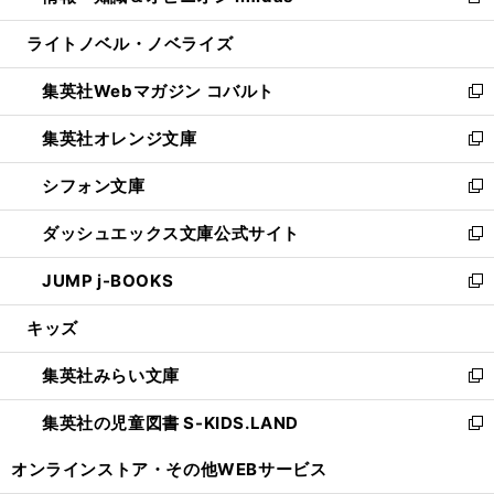
新
開
ウ
ン
ウ
し
ライトノベル・ノベライズ
く
で
ド
ィ
い
開
ウ
ン
ウ
集英社Webマガジン コバルト
く
で
ド
ィ
新
開
ウ
ン
し
集英社オレンジ文庫
く
で
ド
い
新
開
ウ
ウ
し
シフォン文庫
く
で
ィ
い
新
開
ン
ウ
し
ダッシュエックス文庫公式サイト
く
ド
ィ
い
新
ウ
ン
ウ
し
JUMP j-BOOKS
で
ド
ィ
い
新
開
ウ
ン
ウ
し
キッズ
く
で
ド
ィ
い
開
ウ
ン
ウ
集英社みらい文庫
く
で
ド
ィ
新
開
ウ
ン
し
集英社の児童図書 S-KIDS.LAND
く
で
ド
い
新
開
ウ
ウ
し
オンラインストア・
その他WEBサービス
く
で
ィ
い
開