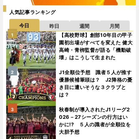
人気記事ランキング
今日
昨日
週間
月間
【高校野球】創部10年目の甲子
1
園初出場がすべてを変えた 健大
高崎・青栁監督が語る「機動破
壊」はこうして生まれた
J1全順位予想 識者５人が推す
2
優勝候補筆頭は？ J2降格の憂
き目に遭いそうな３クラブと
は？
秋春制が導入されたJ1リーグ2
3
026－27シーズンの行方はい
かに!? ５人の識者が全順位を
大胆予想