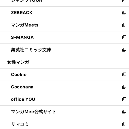
ジャンプTOON
で
ド
ィ
い
新
開
ウ
ン
ウ
し
ZEBRACK
く
で
ド
ィ
い
新
開
ウ
ン
ウ
し
マンガMeets
く
で
ド
ィ
い
新
開
ウ
ン
ウ
し
S-MANGA
く
で
ド
ィ
い
新
開
ウ
ン
ウ
し
集英社コミック文庫
く
で
ド
ィ
い
新
開
ウ
ン
ウ
し
女性マンガ
く
で
ド
ィ
い
開
ウ
ン
ウ
Cookie
く
で
ド
ィ
新
開
ウ
ン
し
Cocohana
く
で
ド
い
新
開
ウ
ウ
し
office YOU
く
で
ィ
い
新
開
ン
ウ
し
マンガMee公式サイト
く
ド
ィ
い
新
ウ
ン
ウ
し
リマコミ
で
ド
ィ
い
新