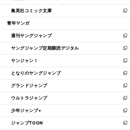
開
ウ
ン
ウ
し
集英社コミック文庫
く
で
ド
ィ
い
新
開
ウ
ン
ウ
し
青年マンガ
く
で
ド
ィ
い
開
ウ
ン
ウ
週刊ヤングジャンプ
く
で
ド
ィ
新
開
ウ
ン
し
ヤングジャンプ定期購読デジタル
く
で
ド
い
新
開
ウ
ウ
し
ヤンジャン！
く
で
ィ
い
新
開
ン
ウ
し
となりのヤングジャンプ
く
ド
ィ
い
新
ウ
ン
ウ
し
グランドジャンプ
で
ド
ィ
い
新
開
ウ
ン
ウ
し
ウルトラジャンプ
く
で
ド
ィ
い
新
開
ウ
ン
ウ
し
少年ジャンプ+
く
で
ド
ィ
い
新
開
ウ
ン
ウ
し
ジャンプTOON
く
で
ド
ィ
い
新
開
ウ
ン
ウ