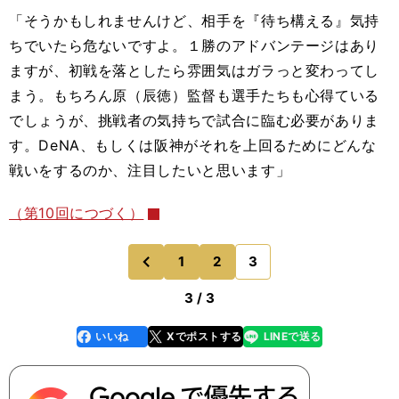
「そうかもしれませんけど、相手を『待ち構える』気持
ちでいたら危ないですよ。１勝のアドバンテージはあり
ますが、初戦を落としたら雰囲気はガラっと変わってし
まう。もちろん原（辰徳）監督も選手たちも心得ている
でしょうが、挑戦者の気持ちで試合に臨む必要がありま
す。DeNA、もしくは阪神がそれを上回るためにどんな
戦いをするのか、注目したいと思います」
（第10回につづく）
1
2
3
のページへ
前
3 / 3
いいね
Xでポストする
LINEで送る
line
faceboo
x
k