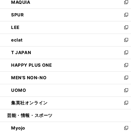
MAQUIA
ド
ィ
い
新
ウ
ン
ウ
し
SPUR
で
ド
ィ
い
新
開
ウ
ン
ウ
し
LEE
く
で
ド
ィ
い
新
開
ウ
ン
ウ
し
eclat
く
で
ド
ィ
い
新
開
ウ
ン
ウ
し
T JAPAN
く
で
ド
ィ
い
新
開
ウ
ン
ウ
し
HAPPY PLUS ONE
く
で
ド
ィ
い
新
開
ウ
ン
ウ
し
MEN'S NON-NO
く
で
ド
ィ
い
新
開
ウ
ン
ウ
し
UOMO
く
で
ド
ィ
い
新
開
ウ
ン
ウ
し
集英社オンライン
く
で
ド
ィ
い
新
開
ウ
ン
ウ
し
芸能・情報・スポーツ
く
で
ド
ィ
い
開
ウ
ン
ウ
Myojo
く
で
ド
ィ
新