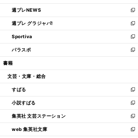
開
ウ
ン
し
週プレNEWS
く
で
ド
い
新
開
ウ
ウ
し
週プレ グラジャパ!
く
で
ィ
い
新
開
ン
ウ
し
Sportiva
く
ド
ィ
い
新
ウ
ン
ウ
し
パラスポ
で
ド
ィ
い
新
開
ウ
ン
ウ
し
書籍
く
で
ド
ィ
い
開
ウ
ン
ウ
文芸・文庫・総合
く
で
ド
ィ
開
ウ
ン
すばる
く
で
ド
新
開
ウ
し
小説すばる
く
で
い
新
開
ウ
し
集英社 文芸ステーション
く
ィ
い
新
ン
ウ
し
web 集英社文庫
ド
ィ
い
新
ウ
ン
ウ
し