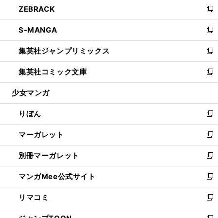
し
ZEBRACK
く
で
ド
ィ
い
新
開
ウ
ン
ウ
し
S-MANGA
く
で
ド
ィ
い
新
開
ウ
ン
ウ
し
集英社ジャンプリミックス
く
で
ド
ィ
い
新
開
ウ
ン
ウ
し
集英社コミック文庫
く
で
ド
ィ
い
新
開
ウ
ン
ウ
し
少女マンガ
く
で
ド
ィ
い
開
ウ
ン
ウ
りぼん
く
で
ド
ィ
新
開
ウ
ン
し
マーガレット
く
で
ド
い
新
開
ウ
ウ
し
別冊マーガレット
く
で
ィ
い
新
開
ン
ウ
し
マンガMee公式サイト
く
ド
ィ
い
新
ウ
ン
ウ
し
リマコミ
で
ド
ィ
い
新
開
ウ
ン
ウ
し
く