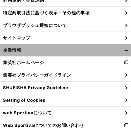
利用規約・会員規約
特定商取引法に基づく表示・その他の事項
ブラウザプッシュ通知について
サイトマップ
企業情報
開
く/
集英社ホームページ
新
閉
し
じ
集英社プライバシーガイドライン
い
る
ウ
SHUEISHA Privacy Guideline
ィ
前
へ
ン
Setting of Cookies
ド
ウ
web Sportivaについて
で
開
Web Sportivaについてのお問い合わせ
く
新