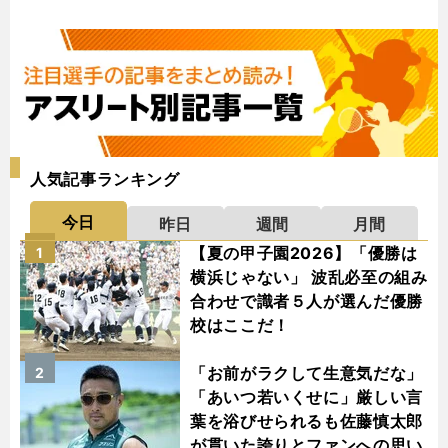
人気記事ランキング
今日
昨日
週間
月間
【夏の甲子園2026】「優勝は
1
横浜じゃない」 波乱必至の組み
合わせで識者５人が選んだ優勝
校はここだ！
「お前がラクして生意気だな」
2
「あいつ若いくせに」厳しい言
葉を浴びせられるも佐藤慎太郎
が貫いた誇りとファンへの思い