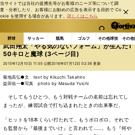
当サイトでは当社の提携先等がお客様のニーズ等について調
査・分析したり、お客様にお勧めの広告を表⽰する⽬的で Co
閉じ
okie を使⽤する場合があります。
詳しくはこちら
る
マイペ
web Sportiva (webスポルティーバ)
検索
メニュ
we
ー
野球の記事一覧
プロ野球
武田翔太「やる気のないフ
b
ジ
野球
サッカー
競馬
ゴルフ
その他球技
その他
ス
武田翔太「やる気のないフォーム」が生んだ1
ポ
50キロと魔球 (3ページ目)
ル
テ
2015年12月10日 11:55 公開
2016年07月12日 02:36 更新
ィ
ー
菊地高弘●文 text by Kikuchi Takahiro
バ
益田佑一●写真 photo by Masuda Yuichi
そしてもうひとつ。もう対戦チームの名前は忘れてし
まったが、練習試合で打ち込まれたときの出来事だ。
「ヒットを18本くらい打たれて、もうボロボロ。それで
も監督から『最後までいけ』と言われて……。もう『何や