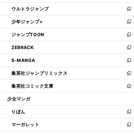
開
ウ
ン
ウ
し
ウルトラジャンプ
く
で
ド
ィ
い
新
開
ウ
ン
ウ
し
少年ジャンプ+
く
で
ド
ィ
い
新
開
ウ
ン
ウ
し
ジャンプTOON
く
で
ド
ィ
い
新
開
ウ
ン
ウ
し
ZEBRACK
く
で
ド
ィ
い
新
開
ウ
ン
ウ
し
S-MANGA
く
で
ド
ィ
い
新
開
ウ
ン
ウ
し
集英社ジャンプリミックス
く
で
ド
ィ
い
新
開
ウ
ン
ウ
し
集英社コミック文庫
く
で
ド
ィ
い
新
開
ウ
ン
ウ
し
少女マンガ
く
で
ド
ィ
い
開
ウ
ン
ウ
りぼん
く
で
ド
ィ
新
開
ウ
ン
し
マーガレット
く
で
ド
い
新
開
ウ
ウ
し