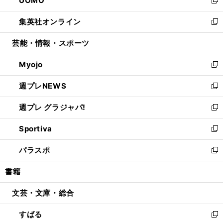
UOMO
で
ド
ィ
い
新
開
ウ
ン
ウ
し
集英社オンライン
く
で
ド
ィ
い
新
開
ウ
ン
ウ
し
芸能・情報・スポーツ
く
で
ド
ィ
い
開
ウ
ン
ウ
Myojo
く
で
ド
ィ
新
開
ウ
ン
し
週プレNEWS
く
で
ド
い
新
開
ウ
ウ
し
週プレ グラジャパ!
く
で
ィ
い
新
開
ン
ウ
し
Sportiva
く
ド
ィ
い
新
ウ
ン
ウ
し
パラスポ
で
ド
ィ
い
新
開
ウ
ン
ウ
し
書籍
く
で
ド
ィ
い
開
ウ
ン
ウ
文芸・文庫・総合
く
で
ド
ィ
開
ウ
ン
すばる
く
で
ド
新