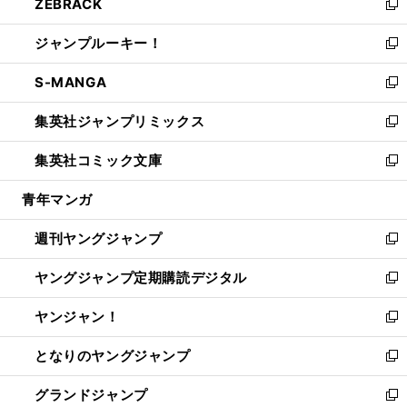
ZEBRACK
く
で
ド
ィ
い
新
開
ウ
ン
ウ
し
ジャンプルーキー！
く
で
ド
ィ
い
新
開
ウ
ン
ウ
し
S-MANGA
く
で
ド
ィ
い
新
開
ウ
ン
ウ
し
集英社ジャンプリミックス
く
で
ド
ィ
い
新
開
ウ
ン
ウ
し
集英社コミック文庫
く
で
ド
ィ
い
新
開
ウ
ン
ウ
し
青年マンガ
く
で
ド
ィ
い
開
ウ
ン
ウ
週刊ヤングジャンプ
く
で
ド
ィ
新
開
ウ
ン
し
ヤングジャンプ定期購読デジタル
く
で
ド
い
新
開
ウ
ウ
し
ヤンジャン！
く
で
ィ
い
新
開
ン
ウ
し
となりのヤングジャンプ
く
ド
ィ
い
新
ウ
ン
ウ
し
グランドジャンプ
で
ド
ィ
い
新