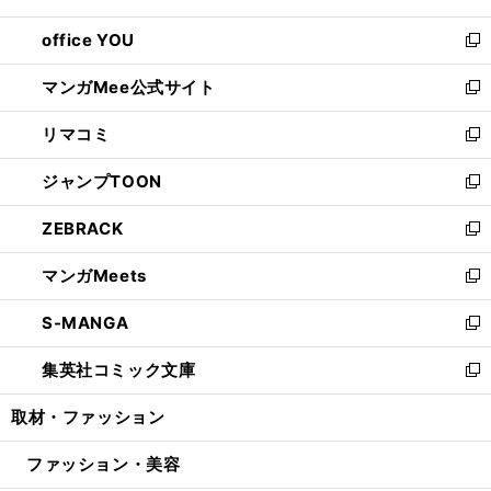
開
ウ
ウ
し
office YOU
く
で
ィ
い
新
開
ン
ウ
し
マンガMee公式サイト
く
ド
ィ
い
新
ウ
ン
ウ
し
リマコミ
で
ド
ィ
い
新
開
ウ
ン
ウ
し
ジャンプTOON
く
で
ド
ィ
い
新
開
ウ
ン
ウ
し
ZEBRACK
く
で
ド
ィ
い
新
開
ウ
ン
ウ
し
マンガMeets
く
で
ド
ィ
い
新
開
ウ
ン
ウ
し
S-MANGA
く
で
ド
ィ
い
新
開
ウ
ン
ウ
し
集英社コミック文庫
く
で
ド
ィ
い
新
開
ウ
ン
ウ
し
取材・ファッション
く
で
ド
ィ
い
開
ウ
ン
ウ
ファッション・美容
く
で
ド
ィ
開
ウ
ン