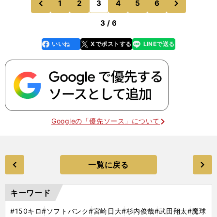
1
2
3
4
5
6
のページへ
のページへ
「うわ、やる気ね
前
3 / 6
いいね
Xでポストする
LINEで送る
line
faceboo
x
k
Googleの「優先ソース」について
一覧に戻る
キーワード
#150キロ
#ソフトバンク
#宮崎日大
#杉内俊哉
#武田翔太
#魔球