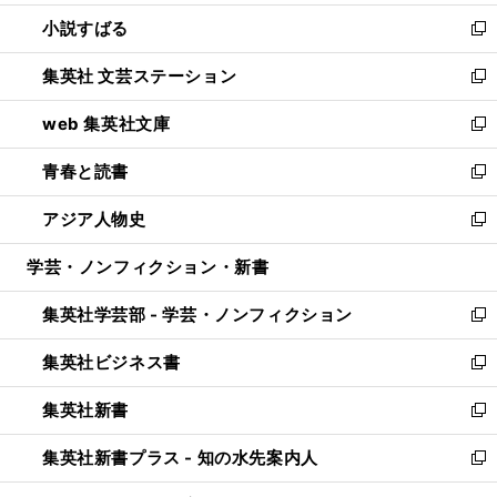
開
ウ
し
小説すばる
く
で
い
新
開
ウ
し
集英社 文芸ステーション
く
ィ
い
新
ン
ウ
し
web 集英社文庫
ド
ィ
い
新
ウ
ン
ウ
し
青春と読書
で
ド
ィ
い
新
開
ウ
ン
ウ
し
アジア人物史
く
で
ド
ィ
い
新
開
ウ
ン
ウ
し
学芸・ノンフィクション・新書
く
で
ド
ィ
い
開
ウ
ン
ウ
集英社学芸部 - 学芸・ノンフィクション
く
で
ド
ィ
新
開
ウ
ン
し
集英社ビジネス書
く
で
ド
い
新
開
ウ
ウ
し
集英社新書
く
で
ィ
い
新
開
ン
ウ
し
集英社新書プラス - 知の水先案内人
く
ド
ィ
い
新
ウ
ン
ウ
し