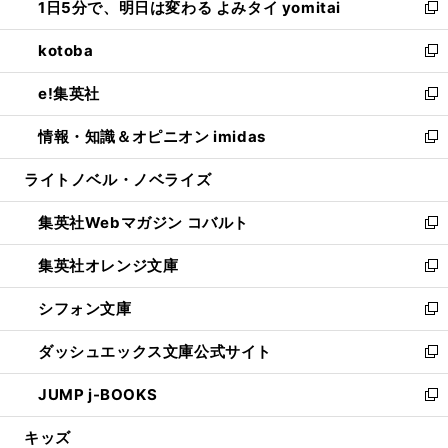
1日5分で、明日は変わる よみタイ yomitai
で
ド
ィ
い
新
開
ウ
ン
ウ
し
kotoba
く
で
ド
ィ
い
新
開
ウ
ン
ウ
し
e!集英社
く
で
ド
ィ
い
新
開
ウ
ン
ウ
し
情報・知識＆オピニオン imidas
く
で
ド
ィ
い
新
開
ウ
ン
ウ
し
ライトノベル・ノベライズ
く
で
ド
ィ
い
開
ウ
ン
ウ
集英社Webマガジン コバルト
く
で
ド
ィ
新
開
ウ
ン
し
集英社オレンジ文庫
く
で
ド
い
新
開
ウ
ウ
し
シフォン文庫
く
で
ィ
い
新
開
ン
ウ
し
ダッシュエックス文庫公式サイト
く
ド
ィ
い
新
ウ
ン
ウ
し
JUMP j-BOOKS
で
ド
ィ
い
新
開
ウ
ン
ウ
し
キッズ
く
で
ド
ィ
い