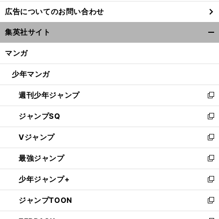
し
広告についてのお問い合わせ
い
ウ
集英社サイト
ィ
開
ン
く/
マンガ
ド
閉
ウ
じ
少年マンガ
で
る
開
週刊少年ジャンプ
く
新
し
ジャンプSQ
い
新
ウ
し
Vジャンプ
ィ
い
新
ン
ウ
し
最強ジャンプ
ド
ィ
い
新
ウ
ン
ウ
し
少年ジャンプ+
で
ド
ィ
い
新
開
ウ
ン
ウ
し
ジャンプTOON
く
で
ド
ィ
い
新
開
ウ
ン
ウ
し