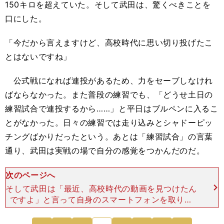
150キロを超えていた。そして武田は、驚くべきことを
口にした。
「今だから言えますけど、高校時代に思い切り投げたこ
とはないですね」
公式戦になれば連投があるため、力をセーブしなけれ
ばならなかった。また普段の練習でも、「どうせ土日の
練習試合で連投するから……」と平日はブルペンに入るこ
とがなかった。日々の練習では走り込みとシャドーピッ
チングばかりだったという。あとは「練習試合」の言葉
通り、武田は実戦の場で自分の感覚をつかんだのだ。
次のページへ
そして武田は「最近、高校時代の動画を見つけたん
ですよ」と言って自身のスマートフォンを取り出
し、動画を再生し始めた。そこに映っていたのは、
高校３年夏の宮崎大会で投げる武田の姿だった。
次