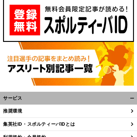
サービス
開
く/
推奨環境
閉
じ
集英社ID・スポルティーバIDとは
る