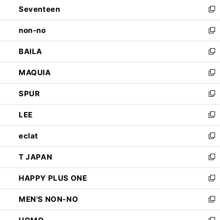
Seventeen
く
で
ド
新
開
ウ
し
non-no
く
で
い
新
開
ウ
し
BAILA
く
ィ
い
新
ン
ウ
し
MAQUIA
ド
ィ
い
新
ウ
ン
ウ
し
SPUR
で
ド
ィ
い
新
開
ウ
ン
ウ
し
LEE
く
で
ド
ィ
い
新
開
ウ
ン
ウ
し
eclat
く
で
ド
ィ
い
新
開
ウ
ン
ウ
し
T JAPAN
く
で
ド
ィ
い
新
開
ウ
ン
ウ
し
HAPPY PLUS ONE
く
で
ド
ィ
い
新
開
ウ
ン
ウ
し
MEN'S NON-NO
く
で
ド
ィ
い
新
開
ウ
ン
ウ
し
く