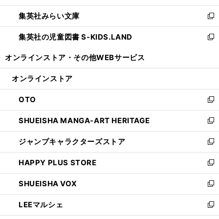
開
ウ
ン
ウ
集英社みらい文庫
く
で
ド
ィ
新
開
ウ
ン
し
集英社の児童図書 S-KIDS.LAND
く
で
ド
い
新
開
ウ
ウ
し
オンラインストア・
その他WEBサービス
く
で
ィ
い
開
ン
ウ
オンラインストア
く
ド
ィ
ウ
ン
OTO
で
ド
新
開
ウ
し
SHUEISHA MANGA-ART HERITAGE
く
で
い
新
開
ウ
し
ジャンプキャラクターズストア
く
ィ
い
新
ン
ウ
し
HAPPY PLUS STORE
ド
ィ
い
新
ウ
ン
ウ
し
SHUEISHA VOX
で
ド
ィ
い
新
開
ウ
ン
ウ
し
LEEマルシェ
く
で
ド
ィ
い
新
開
ウ
ン
ウ
し