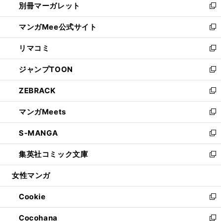
別冊マーガレット
く
で
ィ
い
新
開
ン
ウ
し
マンガMee公式サイト
く
ド
ィ
い
新
ウ
ン
ウ
し
リマコミ
で
ド
ィ
い
新
開
ウ
ン
ウ
し
ジャンプTOON
く
で
ド
ィ
い
新
開
ウ
ン
ウ
し
ZEBRACK
く
で
ド
ィ
い
新
開
ウ
ン
ウ
し
マンガMeets
く
で
ド
ィ
い
新
開
ウ
ン
ウ
し
S-MANGA
く
で
ド
ィ
い
新
開
ウ
ン
ウ
し
集英社コミック文庫
く
で
ド
ィ
い
新
開
ウ
ン
ウ
し
女性マンガ
く
で
ド
ィ
い
開
ウ
ン
ウ
Cookie
く
で
ド
ィ
新
開
ウ
ン
し
Cocohana
く
で
ド
い
新