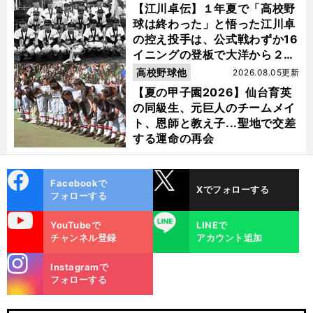
【江川卓伝】１年夏で「高校野
球は終わった」と悟った江川卓
の控え投手は、公式戦わずか16
イニングの登板で大洋から２位
指名を受けた
高校野球他
2026.08.05更新
【夏の甲子園2026】仙台育英
の同級生、元巨人のチームメイ
ト、恩師と教え子...聖地で交差
する運命の再会
cebo
X
Facebookで
Xでフォローする
ok
フォローする
uTube
LINE
YouTubeで
LINEで
チャンネル登録
アカウント追加
stagra
Instagramで
m
フォローする