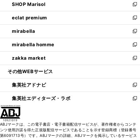
SHOP Marisol
く
で
ド
ィ
い
新
開
ウ
ン
ウ
し
eclat premium
く
で
ド
ィ
い
新
開
ウ
ン
ウ
し
mirabella
く
で
ド
ィ
い
新
開
ウ
ン
ウ
し
mirabella homme
く
で
ド
ィ
い
新
開
ウ
ン
ウ
し
zakka market
く
で
ド
ィ
い
新
開
ウ
ン
ウ
し
その他WEBサービス
く
で
ド
ィ
い
開
ウ
ン
ウ
集英社アドナビ
く
で
ド
ィ
新
開
ウ
ン
し
集英社エディターズ・ラボ
く
で
ド
い
新
開
ウ
ウ
し
く
で
ィ
い
開
ン
ウ
ABJマークは、この電子書店・電子書籍配信サービスが、著作権者からコンテ
く
ド
ィ
ンツ使用許諾を得た正規版配信サービスであることを示す登録商標（登録番号
ウ
ン
第6091713号）です。ABJマークの詳細、ABJマークを掲示しているサービス
で
ド