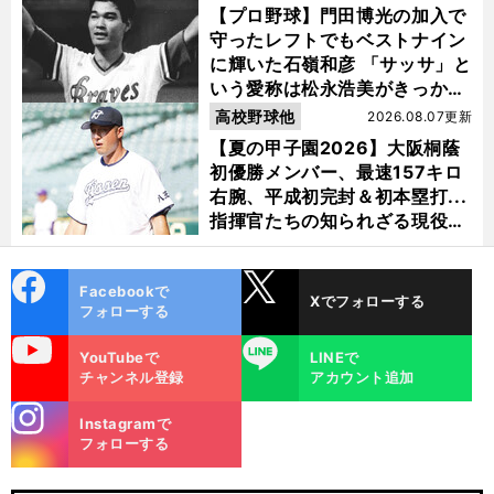
【プロ野球】門田博光の加入で
守ったレフトでもベストナイン
に輝いた石嶺和彦 「サッサ」と
いう愛称は松永浩美がきっか
け？
高校野球他
2026.08.07更新
【夏の甲子園2026】大阪桐蔭
初優勝メンバー、最速157キロ
右腕、平成初完封＆初本塁打...
指揮官たちの知られざる現役時
代
cebo
X
Facebookで
Xでフォローする
ok
フォローする
uTube
LINE
YouTubeで
LINEで
チャンネル登録
アカウント追加
stagra
Instagramで
m
フォローする