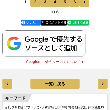
1
2
3
4
5
6
のページへ
っていた。
1 / 6
いいね
Xでポストする
LINEで送る
line
faceboo
x
k
Googleの「優先ソース」について
一覧に戻る
キーワード
#150キロ
#ソフトバンク
#宮崎日大
#杉内俊哉
#武田翔太
#魔球