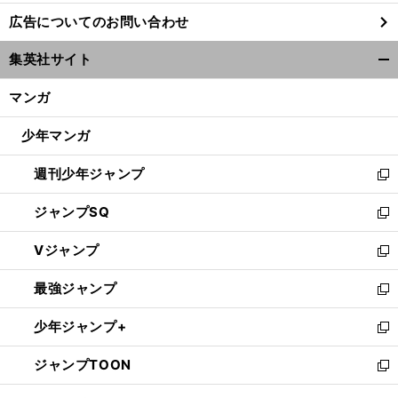
し
広告についてのお問い合わせ
い
ウ
集英社サイト
ィ
開
ン
く/
マンガ
ド
閉
ウ
じ
少年マンガ
で
る
開
週刊少年ジャンプ
く
新
し
ジャンプSQ
い
新
ウ
し
Vジャンプ
ィ
い
新
ン
ウ
し
最強ジャンプ
ド
ィ
い
新
ウ
ン
ウ
し
少年ジャンプ+
で
ド
ィ
い
新
開
ウ
ン
ウ
し
ジャンプTOON
く
で
ド
ィ
い
新
開
ウ
ン
ウ
し