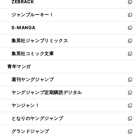
ZEBRACK
く
で
ド
ィ
い
新
開
ウ
ン
ウ
し
ジャンプルーキー！
く
で
ド
ィ
い
新
開
ウ
ン
ウ
し
S-MANGA
く
で
ド
ィ
い
新
開
ウ
ン
ウ
し
集英社ジャンプリミックス
く
で
ド
ィ
い
新
開
ウ
ン
ウ
し
集英社コミック文庫
く
で
ド
ィ
い
新
開
ウ
ン
ウ
し
青年マンガ
く
で
ド
ィ
い
開
ウ
ン
ウ
週刊ヤングジャンプ
く
で
ド
ィ
新
開
ウ
ン
し
ヤングジャンプ定期購読デジタル
く
で
ド
い
新
開
ウ
ウ
し
ヤンジャン！
く
で
ィ
い
新
開
ン
ウ
し
となりのヤングジャンプ
く
ド
ィ
い
新
ウ
ン
ウ
し
グランドジャンプ
で
ド
ィ
い
新