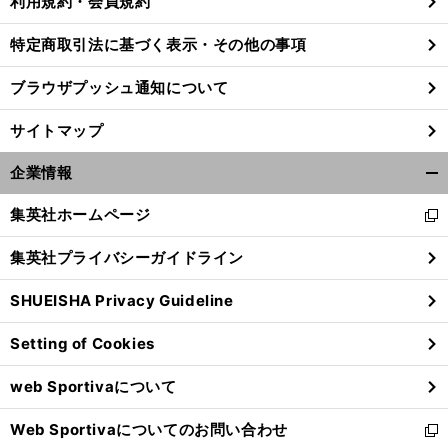
利用規約・会員規約
特定商取引法に基づく表示・その他の事項
。
ヤ
前
ブラウザプッシュ通知について
へ
サイトマップ
企業情報
開
く/
集英社ホームページ
新
閉
し
じ
集英社プライバシーガイドライン
い
る
ウ
SHUEISHA Privacy Guideline
ィ
ン
Setting of Cookies
ド
ウ
web Sportivaについて
で
開
Web Sportivaについてのお問い合わせ
く
新