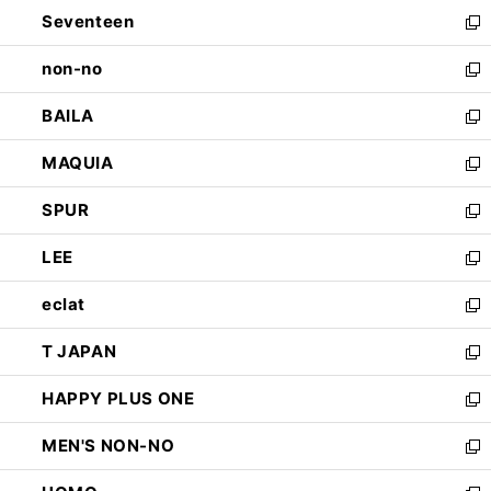
ン
Seventeen
く
で
ド
新
開
ウ
し
non-no
く
で
い
新
開
ウ
し
BAILA
く
ィ
い
新
ン
ウ
し
MAQUIA
ド
ィ
い
新
ウ
ン
ウ
し
SPUR
で
ド
ィ
い
新
開
ウ
ン
ウ
し
LEE
く
で
ド
ィ
い
新
開
ウ
ン
ウ
し
eclat
く
で
ド
ィ
い
新
開
ウ
ン
ウ
し
T JAPAN
く
で
ド
ィ
い
新
開
ウ
ン
ウ
し
HAPPY PLUS ONE
く
で
ド
ィ
い
新
開
ウ
ン
ウ
し
MEN'S NON-NO
く
で
ド
ィ
い
新
開
ウ
ン
ウ
し