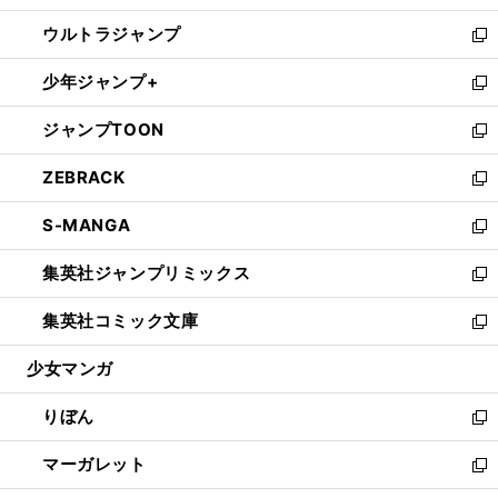
開
ウ
ン
ウ
し
ウルトラジャンプ
く
で
ド
ィ
い
新
開
ウ
ン
ウ
し
少年ジャンプ+
く
で
ド
ィ
い
新
開
ウ
ン
ウ
し
ジャンプTOON
く
で
ド
ィ
い
新
開
ウ
ン
ウ
し
ZEBRACK
く
で
ド
ィ
い
新
開
ウ
ン
ウ
し
S-MANGA
く
で
ド
ィ
い
新
開
ウ
ン
ウ
し
集英社ジャンプリミックス
く
で
ド
ィ
い
新
開
ウ
ン
ウ
し
集英社コミック文庫
く
で
ド
ィ
い
新
開
ウ
ン
ウ
し
少女マンガ
く
で
ド
ィ
い
開
ウ
ン
ウ
りぼん
く
で
ド
ィ
新
開
ウ
ン
し
マーガレット
く
で
ド
い
新
開
ウ
ウ
し