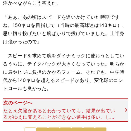
浮かべながらこう答えた。
「あぁ、あの頃はスピードを追いかけていた時期です
ね。150キロを目指して（当時の最高球速は143キロ）、
思い切り投げたいと腕ばかりで投げていました。上半身
は強かったので」
スピードを求めて腕をダイナミックに使おうとしてい
るうちに、テイクバックが大きくなっていった。明らか
に肩やヒジに負担のかかるフォーム。それでも、中学時
代から140キロを超えるスピードがあり、変化球のコン
トロールも良かった。
次のページへ
たとえ欠陥があるとわかっていても、結果が出てい
るがゆえに変えることができない選手は多い。しか
し武田は、高校３年時にはしなやかな腕の振りにな
り、ドラフト１位指名されるにふさわしい投手にな
次