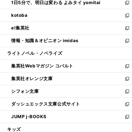
1日5分で、明日は変わる よみタイ yomitai
で
ド
ィ
い
新
開
ウ
ン
ウ
し
kotoba
く
で
ド
ィ
い
新
開
ウ
ン
ウ
し
e!集英社
く
で
ド
ィ
い
新
開
ウ
ン
ウ
し
情報・知識＆オピニオン imidas
く
で
ド
ィ
い
新
開
ウ
ン
ウ
し
ライトノベル・ノベライズ
く
で
ド
ィ
い
開
ウ
ン
ウ
集英社Webマガジン コバルト
く
で
ド
ィ
新
開
ウ
ン
し
集英社オレンジ文庫
く
で
ド
い
新
開
ウ
ウ
し
シフォン文庫
く
で
ィ
い
新
開
ン
ウ
し
ダッシュエックス文庫公式サイト
く
ド
ィ
い
新
ウ
ン
ウ
し
JUMP j-BOOKS
で
ド
ィ
い
新
開
ウ
ン
ウ
し
キッズ
く
で
ド
ィ
い