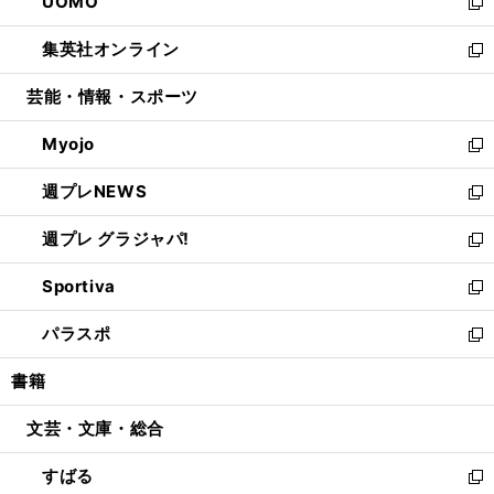
UOMO
く
で
ド
ィ
い
新
開
ウ
ン
ウ
し
集英社オンライン
く
で
ド
ィ
い
新
開
ウ
ン
ウ
し
芸能・情報・スポーツ
く
で
ド
ィ
い
開
ウ
ン
ウ
Myojo
く
で
ド
ィ
新
開
ウ
ン
し
週プレNEWS
く
で
ド
い
新
開
ウ
ウ
し
週プレ グラジャパ!
く
で
ィ
い
新
開
ン
ウ
し
Sportiva
く
ド
ィ
い
新
ウ
ン
ウ
し
パラスポ
で
ド
ィ
い
新
開
ウ
ン
ウ
し
書籍
く
で
ド
ィ
い
開
ウ
ン
ウ
文芸・文庫・総合
く
で
ド
ィ
開
ウ
ン
すばる
く
で
ド
新