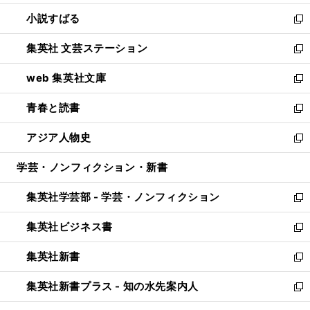
開
ウ
し
小説すばる
く
で
い
新
開
ウ
し
集英社 文芸ステーション
く
ィ
い
新
ン
ウ
し
web 集英社文庫
ド
ィ
い
新
ウ
ン
ウ
し
青春と読書
で
ド
ィ
い
新
開
ウ
ン
ウ
し
アジア人物史
く
で
ド
ィ
い
新
開
ウ
ン
ウ
し
学芸・ノンフィクション・新書
く
で
ド
ィ
い
開
ウ
ン
ウ
集英社学芸部 - 学芸・ノンフィクション
く
で
ド
ィ
新
開
ウ
ン
し
集英社ビジネス書
く
で
ド
い
新
開
ウ
ウ
し
集英社新書
く
で
ィ
い
新
開
ン
ウ
し
集英社新書プラス - 知の水先案内人
く
ド
ィ
い
新
ウ
ン
ウ
し