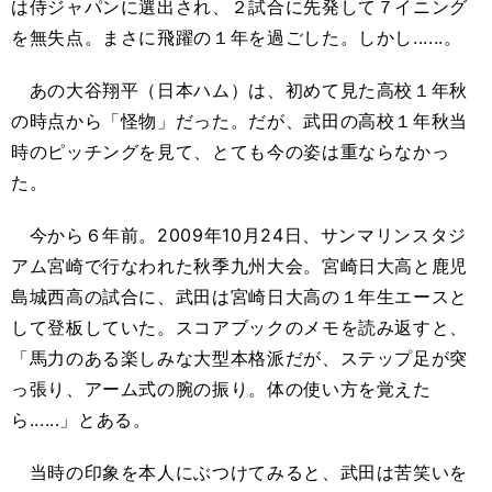
は侍ジャパンに選出され、２試合に先発して７イニング
を無失点。まさに飛躍の１年を過ごした。しかし......。
あの大谷翔平（日本ハム）は、初めて見た高校１年秋
の時点から「怪物」だった。だが、武田の高校１年秋当
時のピッチングを見て、とても今の姿は重ならなかっ
た。
今から６年前。2009年10月24日、サンマリンスタジ
アム宮崎で行なわれた秋季九州大会。宮崎日大高と鹿児
島城西高の試合に、武田は宮崎日大高の１年生エースと
して登板していた。スコアブックのメモを読み返すと、
「馬力のある楽しみな大型本格派だが、ステップ足が突
っ張り、アーム式の腕の振り。体の使い方を覚えた
ら......」とある。
当時の印象を本人にぶつけてみると、武田は苦笑いを