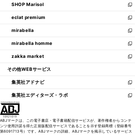
SHOP Marisol
く
で
ド
ィ
い
新
開
ウ
ン
ウ
し
eclat premium
く
で
ド
ィ
い
新
開
ウ
ン
ウ
し
mirabella
く
で
ド
ィ
い
新
開
ウ
ン
ウ
し
mirabella homme
く
で
ド
ィ
い
新
開
ウ
ン
ウ
し
zakka market
く
で
ド
ィ
い
新
開
ウ
ン
ウ
し
その他WEBサービス
く
で
ド
ィ
い
開
ウ
ン
ウ
集英社アドナビ
く
で
ド
ィ
新
開
ウ
ン
し
集英社エディターズ・ラボ
く
で
ド
い
新
開
ウ
ウ
し
く
で
ィ
い
開
ン
ウ
ABJマークは、この電子書店・電子書籍配信サービスが、著作権者からコンテ
く
ド
ィ
ンツ使用許諾を得た正規版配信サービスであることを示す登録商標（登録番号
ウ
ン
第6091713号）です。ABJマークの詳細、ABJマークを掲示しているサービス
で
ド