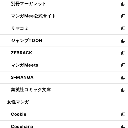
別冊マーガレット
く
で
ィ
い
新
開
ン
ウ
し
マンガMee公式サイト
く
ド
ィ
い
新
ウ
ン
ウ
し
リマコミ
で
ド
ィ
い
新
開
ウ
ン
ウ
し
ジャンプTOON
く
で
ド
ィ
い
新
開
ウ
ン
ウ
し
ZEBRACK
く
で
ド
ィ
い
新
開
ウ
ン
ウ
し
マンガMeets
く
で
ド
ィ
い
新
開
ウ
ン
ウ
し
S-MANGA
く
で
ド
ィ
い
新
開
ウ
ン
ウ
し
集英社コミック文庫
く
で
ド
ィ
い
新
開
ウ
ン
ウ
し
女性マンガ
く
で
ド
ィ
い
開
ウ
ン
ウ
Cookie
く
で
ド
ィ
新
開
ウ
ン
し
Cocohana
く
で
ド
い
新