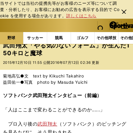
当サイトでは当社の提携先等がお客様のニーズ等について調
査・分析したり、お客様にお勧めの広告を表⽰する⽬的で Co
閉じ
okie を使⽤する場合があります。
詳しくはこちら
る
マイペ
web Sportiva (webスポルティーバ)
検索
メニュ
we
ー
野球の記事一覧
プロ野球
武田翔太「やる気のないフ
b
ジ
野球
サッカー
競馬
ゴルフ
その他球技
その他
ス
武田翔太「やる気のないフォーム」が生んだ1
ポ
50キロと魔球
ル
テ
2015年12月10日 11:55 公開
2016年07月12日 02:36 更新
ィ
ー
菊地高弘●文 text by Kikuchi Takahiro
バ
益田佑一●写真 photo by Masuda Yuichi
ソフトバンク武田翔太インタビュー（前編）
「人はここまで変わることができるのか......」
プロ入り後の
武田翔太
（ソフトバンク）のピッチング
を見るたびに、そう思わされる。