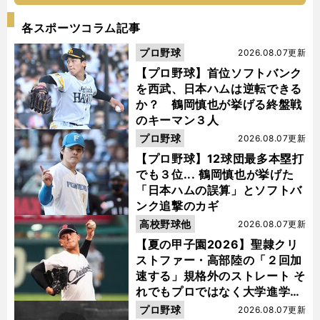
各スポーツコラム記事
プロ野球
2026.08.07更新
【プロ野球】首位ソフトバンク
を西武、日本ハムは逆転できる
か？ 鶴岡慎也が挙げる終盤戦
のキーマン３人
プロ野球
2026.08.07更新
【プロ野球】12球団最多本塁打
でも３位... 鶴岡慎也が挙げた
「日本ハムの誤算」とソフトバ
ンク追撃のカギ
高校野球他
2026.08.07更新
【夏の甲子園2026】聖隷クリ
ストファー・高部陸の「２回加
速する」規格外のストレート そ
れでもプロではなく大学進学を
選ぶ理由
プロ野球
2026.08.07更新