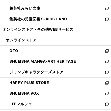
開
ウ
ン
ウ
集英社みらい文庫
く
で
ド
ィ
新
開
ウ
ン
し
集英社の児童図書 S-KIDS.LAND
く
で
ド
い
新
開
ウ
ウ
し
オンラインストア・
その他WEBサービス
く
で
ィ
い
開
ン
ウ
オンラインストア
く
ド
ィ
ウ
ン
OTO
で
ド
新
開
ウ
し
SHUEISHA MANGA-ART HERITAGE
く
で
い
新
開
ウ
し
ジャンプキャラクターズストア
く
ィ
い
新
ン
ウ
し
HAPPY PLUS STORE
ド
ィ
い
新
ウ
ン
ウ
し
SHUEISHA VOX
で
ド
ィ
い
新
開
ウ
ン
ウ
し
LEEマルシェ
く
で
ド
ィ
い
新
開
ウ
ン
ウ
し