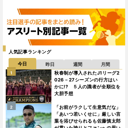
人気記事ランキング
今日
昨日
週間
月間
秋春制が導入されたJ1リーグ2
1
026－27シーズンの行方はい
かに!? ５人の識者が全順位を
大胆予想
「お前がラクして生意気だな」
2
「あいつ若いくせに」厳しい言
葉を浴びせられるも佐藤慎太郎
が貫いた誇りとファンへの思い