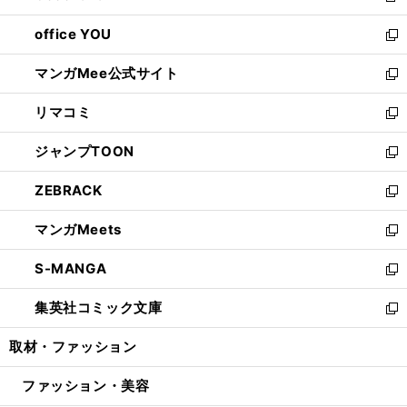
開
ウ
ウ
し
office YOU
く
で
ィ
い
新
開
ン
ウ
し
マンガMee公式サイト
く
ド
ィ
い
新
ウ
ン
ウ
し
リマコミ
で
ド
ィ
い
新
開
ウ
ン
ウ
し
ジャンプTOON
く
で
ド
ィ
い
新
開
ウ
ン
ウ
し
ZEBRACK
く
で
ド
ィ
い
新
開
ウ
ン
ウ
し
マンガMeets
く
で
ド
ィ
い
新
開
ウ
ン
ウ
し
S-MANGA
く
で
ド
ィ
い
新
開
ウ
ン
ウ
し
集英社コミック文庫
く
で
ド
ィ
い
新
開
ウ
ン
ウ
し
取材・ファッション
く
で
ド
ィ
い
開
ウ
ン
ウ
ファッション・美容
く
で
ド
ィ
開
ウ