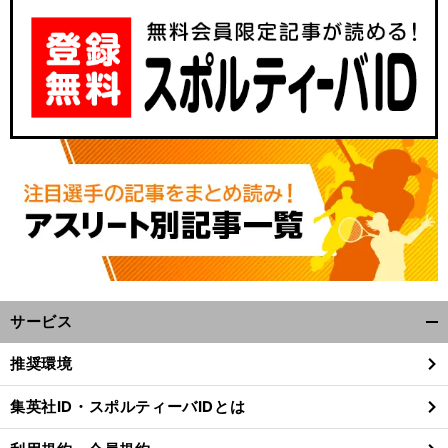
サービス
開
く/
推奨環境
閉
じ
集英社ID・スポルティーバIDとは
る