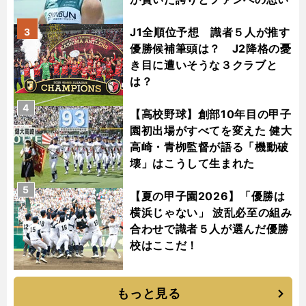
J1全順位予想 識者５人が推す
3
優勝候補筆頭は？ J2降格の憂
き目に遭いそうな３クラブと
は？
4
【高校野球】創部10年目の甲子
園初出場がすべてを変えた 健大
高崎・青栁監督が語る「機動破
壊」はこうして生まれた
5
【夏の甲子園2026】「優勝は
横浜じゃない」 波乱必至の組み
合わせで識者５人が選んだ優勝
校はここだ！
もっと見る