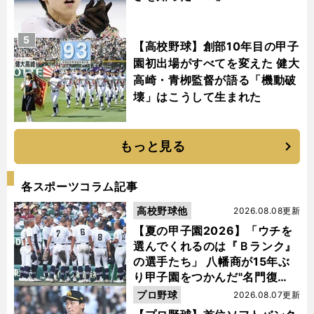
5
【高校野球】創部10年目の甲子
園初出場がすべてを変えた 健大
高崎・青栁監督が語る「機動破
壊」はこうして生まれた
もっと見る
各スポーツコラム記事
高校野球他
2026.08.08更新
【夏の甲子園2026】「ウチを
選んでくれるのは『Ｂランク』
の選手たち」 八幡商が15年ぶ
り甲子園をつかんだ"名門復
活"の舞台裏
プロ野球
2026.08.07更新