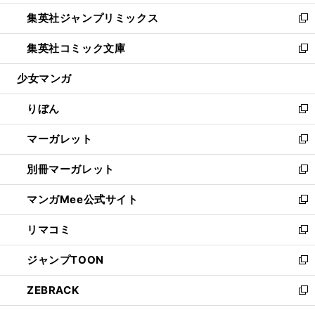
開
ウ
ン
ウ
し
集英社ジャンプリミックス
く
で
ド
ィ
い
新
開
ウ
ン
ウ
し
集英社コミック文庫
く
で
ド
ィ
い
新
開
ウ
ン
ウ
し
少女マンガ
く
で
ド
ィ
い
開
ウ
ン
ウ
りぼん
く
で
ド
ィ
新
開
ウ
ン
し
マーガレット
く
で
ド
い
新
開
ウ
ウ
し
別冊マーガレット
く
で
ィ
い
新
開
ン
ウ
し
マンガMee公式サイト
く
ド
ィ
い
新
ウ
ン
ウ
し
リマコミ
で
ド
ィ
い
新
開
ウ
ン
ウ
し
ジャンプTOON
く
で
ド
ィ
い
新
開
ウ
ン
ウ
し
ZEBRACK
く
で
ド
ィ
い
新
開
ウ
ン
ウ
し