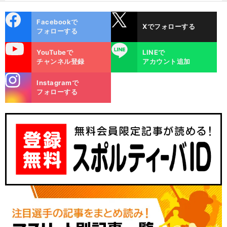
け？
cebo
X
Facebookで
Xでフォローする
ok
フォローする
uTube
LINE
YouTubeで
LINEで
チャンネル登録
アカウント追加
stagra
Instagramで
m
フォローする