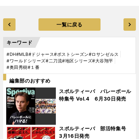
一覧に戻る
キーワード
#DH
#MLB
#ドジャース
#ポストシーズン
#ロサンゼルス
#ワールドシリーズ
#二刀流
#地区シリーズ
#大谷翔平
#奥田秀樹
#１番
編集部のおすすめ
スポルティーバ バレーボール
特集号 Vol.4 6月30日発売
スポルティーバ 部活特集号
3月16日発売