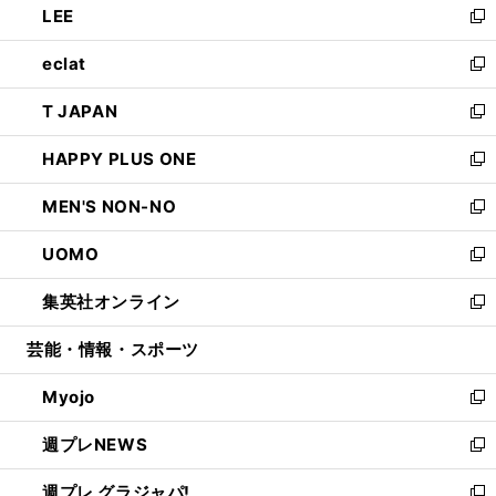
LEE
く
で
ド
ィ
い
新
開
ウ
ン
ウ
し
eclat
く
で
ド
ィ
い
新
開
ウ
ン
ウ
し
T JAPAN
く
で
ド
ィ
い
新
開
ウ
ン
ウ
し
HAPPY PLUS ONE
く
で
ド
ィ
い
新
開
ウ
ン
ウ
し
MEN'S NON-NO
く
で
ド
ィ
い
新
開
ウ
ン
ウ
し
UOMO
く
で
ド
ィ
い
新
開
ウ
ン
ウ
し
集英社オンライン
く
で
ド
ィ
い
新
開
ウ
ン
ウ
し
芸能・情報・スポーツ
く
で
ド
ィ
い
開
ウ
ン
ウ
Myojo
く
で
ド
ィ
新
開
ウ
ン
し
週プレNEWS
く
で
ド
い
新
開
ウ
ウ
し
週プレ グラジャパ!
く
で
ィ
い