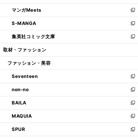
開
ウ
ン
ウ
し
マンガMeets
く
で
ド
ィ
い
新
開
ウ
ン
ウ
し
S-MANGA
く
で
ド
ィ
い
新
開
ウ
ン
ウ
し
集英社コミック文庫
く
で
ド
ィ
い
新
開
ウ
ン
ウ
し
取材・ファッション
く
で
ド
ィ
い
開
ウ
ン
ウ
ファッション・美容
く
で
ド
ィ
開
ウ
ン
Seventeen
く
で
ド
新
開
ウ
し
non-no
く
で
い
新
開
ウ
し
BAILA
く
ィ
い
新
ン
ウ
し
MAQUIA
ド
ィ
い
新
ウ
ン
ウ
し
SPUR
で
ド
ィ
い
新
開
ウ
ン
ウ
し