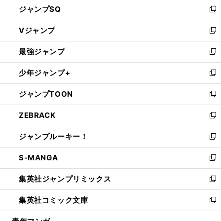
し
ジャンプSQ
い
新
ウ
し
Vジャンプ
ィ
い
新
ン
ウ
し
最強ジャンプ
ド
ィ
い
新
ウ
ン
ウ
し
少年ジャンプ+
で
ド
ィ
い
新
開
ウ
ン
ウ
し
ジャンプTOON
く
で
ド
ィ
い
新
開
ウ
ン
ウ
し
ZEBRACK
く
で
ド
ィ
い
新
開
ウ
ン
ウ
し
ジャンプルーキー！
く
で
ド
ィ
い
新
開
ウ
ン
ウ
し
S-MANGA
く
で
ド
ィ
い
新
開
ウ
ン
ウ
し
集英社ジャンプリミックス
く
で
ド
ィ
い
新
開
ウ
ン
ウ
し
集英社コミック文庫
く
で
ド
ィ
い
新
開
ウ
ン
ウ
し
く