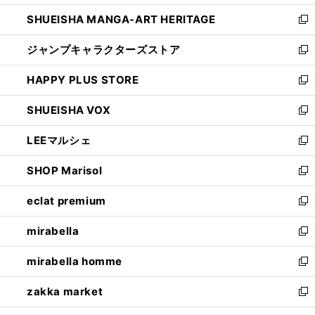
開
ウ
し
SHUEISHA MANGA-ART HERITAGE
く
で
い
新
開
ウ
し
ジャンプキャラクターズストア
く
ィ
い
新
ン
ウ
し
HAPPY PLUS STORE
ド
ィ
い
新
ウ
ン
ウ
し
SHUEISHA VOX
で
ド
ィ
い
新
開
ウ
ン
ウ
し
LEEマルシェ
く
で
ド
ィ
い
新
開
ウ
ン
ウ
し
SHOP Marisol
く
で
ド
ィ
い
新
開
ウ
ン
ウ
し
eclat premium
く
で
ド
ィ
い
新
開
ウ
ン
ウ
し
mirabella
く
で
ド
ィ
い
新
開
ウ
ン
ウ
し
mirabella homme
く
で
ド
ィ
い
新
開
ウ
ン
ウ
し
zakka market
く
で
ド
ィ
い
新
開
ウ
ン
ウ
し