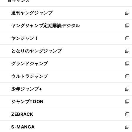
青年マンガ
で
ド
ィ
い
開
ウ
ン
ウ
週刊ヤングジャンプ
く
で
ド
ィ
新
開
ウ
ン
し
ヤングジャンプ定期購読デジタル
く
で
ド
い
新
開
ウ
ウ
し
ヤンジャン！
く
で
ィ
い
新
開
ン
ウ
し
となりのヤングジャンプ
く
ド
ィ
い
新
ウ
ン
ウ
し
グランドジャンプ
で
ド
ィ
い
新
開
ウ
ン
ウ
し
ウルトラジャンプ
く
で
ド
ィ
い
新
開
ウ
ン
ウ
し
少年ジャンプ+
く
で
ド
ィ
い
新
開
ウ
ン
ウ
し
ジャンプTOON
く
で
ド
ィ
い
新
開
ウ
ン
ウ
し
ZEBRACK
く
で
ド
ィ
い
新
開
ウ
ン
ウ
し
S-MANGA
く
で
ド
ィ
い
新