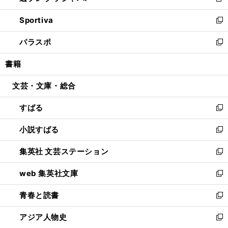
新
開
ン
ウ
し
Sportiva
く
ド
ィ
い
新
ウ
ン
ウ
し
パラスポ
で
ド
ィ
い
新
開
ウ
ン
ウ
し
書籍
く
で
ド
ィ
い
開
ウ
ン
ウ
文芸・文庫・総合
く
で
ド
ィ
開
ウ
ン
すばる
く
で
ド
新
開
ウ
し
小説すばる
く
で
い
新
開
ウ
し
集英社 文芸ステーション
く
ィ
い
新
ン
ウ
し
web 集英社文庫
ド
ィ
い
新
ウ
ン
ウ
し
青春と読書
で
ド
ィ
い
新
開
ウ
ン
ウ
し
アジア人物史
く
で
ド
ィ
い
新
開