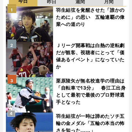
今日
昨日
週間
月間
羽生結弦を覚醒させた「誰かの
1
ために」の思い 五輪連覇の偉
業への道のり
Ｊリーグ開幕戦は白熱の逆転劇
2
だが観客、視聴者にとって「価
値あるイベント」になっていた
か
栗原陵矢が無名校進学の理由は
3
「自転車で13分」 春江工出身
として最初で最後のプロ野球選
手となった
4
羽生結弦が一時は諦めたソチ五
輪の金メダル「五輪の本当の怖
さを知った......」