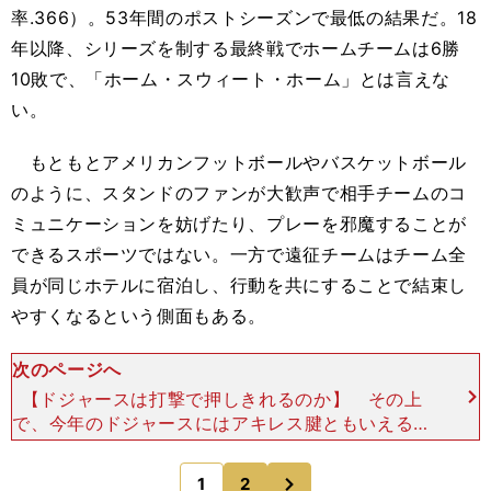
率.366）。53年間のポストシーズンで最低の結果だ。18
年以降、シリーズを制する最終戦でホームチームは6勝
10敗で、「ホーム・スウィート・ホーム」とは言えな
い。
もともとアメリカンフットボールやバスケットボール
のように、スタンドのファンが大歓声で相手チームのコ
ミュニケーションを妨げたり、プレーを邪魔することが
できるスポーツではない。一方で遠征チームはチーム全
員が同じホテルに宿泊し、行動を共にすることで結束し
やすくなるという側面もある。
次のページへ
【ドジャースは打撃で押しきれるのか】 その上
で、今年のドジャースにはアキレス腱ともいえる課
題がある。ご存じの通り、ケガによって先発投手が
次々に離脱し、絶対的なエースが不在の状況だ。
次
1
2
のページへ