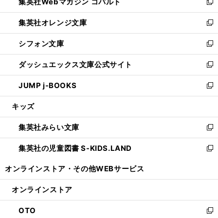
集英社Webマガジン コバルト
く
で
ド
ィ
新
開
ウ
ン
し
集英社オレンジ文庫
く
で
ド
い
新
開
ウ
ウ
し
シフォン文庫
く
で
ィ
い
新
開
ン
ウ
し
ダッシュエックス文庫公式サイト
く
ド
ィ
い
新
ウ
ン
ウ
し
JUMP j-BOOKS
で
ド
ィ
い
新
開
ウ
ン
ウ
し
キッズ
く
で
ド
ィ
い
開
ウ
ン
ウ
集英社みらい文庫
く
で
ド
ィ
新
開
ウ
ン
し
集英社の児童図書 S-KIDS.LAND
く
で
ド
い
新
開
ウ
ウ
し
オンラインストア・
その他WEBサービス
く
で
ィ
い
開
ン
ウ
オンラインストア
く
ド
ィ
ウ
ン
OTO
で
ド
新