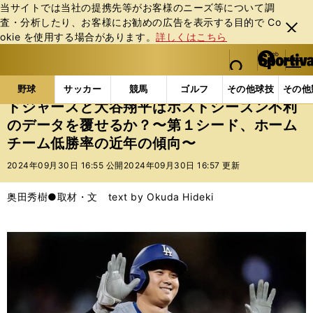
当サイトでは当社の提携先等がお客様のニーズ等について調
査・分析したり、お客様にお勧めの広告を表⽰する⽬的で Co
閉じ
okie を使⽤する場合があります。
詳しくはこちら
る
マイペ
web Sportiva (webスポルティーバ)
検索
メニュ
we
ー
野球の記事一覧
MLB
MLB
ドジャースと大谷翔
b
ジ
野球
サッカー
競馬
ゴルフ
その他球技
その他
ス
ドジャースと大谷翔平はポストシーズン不利
ポ
のデータを覆せるか？〜第１シード、ホーム
ル
チーム低勝率の近年の傾向〜
テ
ィ
2024年09月30日 16:55 公開
2024年09月30日 16:57 更新
ー
バ
奥田秀樹●取材・文 text by Okuda Hideki