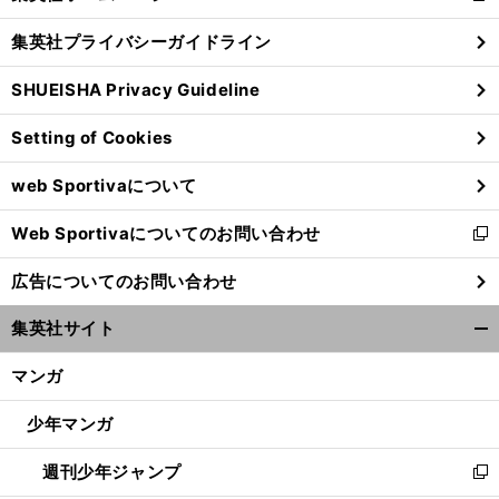
閉
し
じ
集英社プライバシーガイドライン
い
る
ウ
SHUEISHA Privacy Guideline
ィ
ン
Setting of Cookies
ド
ウ
web Sportivaについて
で
開
Web Sportivaについてのお問い合わせ
く
新
し
広告についてのお問い合わせ
い
ウ
集英社サイト
ィ
開
ン
く/
マンガ
ド
閉
ウ
じ
少年マンガ
で
る
開
週刊少年ジャンプ
く
新