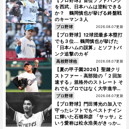
【プロ野球】首位ソフトバンク
を西武、日本ハムは逆転できる
か？ 鶴岡慎也が挙げる終盤戦
のキーマン３人
プロ野球
2026.08.07更新
【プロ野球】12球団最多本塁打
でも３位... 鶴岡慎也が挙げた
「日本ハムの誤算」とソフトバ
ンク追撃のカギ
？
難
」
前
へ
高校野球他
2026.08.07更新
【夏の甲子園2026】聖隷クリ
ストファー・高部陸の「２回加
速する」規格外のストレート そ
れでもプロではなく大学進学を
選ぶ理由
プロ野球
2026.08.07更新
【プロ野球】門田博光の加入で
守ったレフトでもベストナイン
に輝いた石嶺和彦 「サッサ」と
いう愛称は松永浩美がきっか