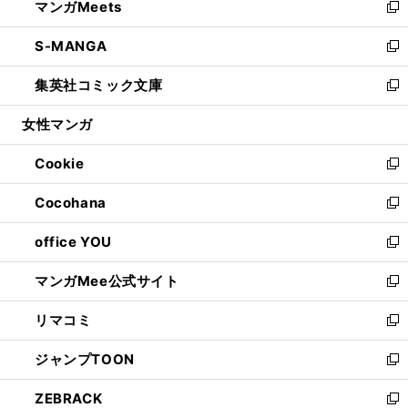
マンガMeets
く
で
ド
ィ
い
新
開
ウ
ン
ウ
し
S-MANGA
く
で
ド
ィ
い
新
開
ウ
ン
ウ
し
集英社コミック文庫
く
で
ド
ィ
い
新
開
ウ
ン
ウ
し
女性マンガ
く
で
ド
ィ
い
開
ウ
ン
ウ
Cookie
く
で
ド
ィ
新
開
ウ
ン
し
Cocohana
く
で
ド
い
新
開
ウ
ウ
し
office YOU
く
で
ィ
い
新
開
ン
ウ
し
マンガMee公式サイト
く
ド
ィ
い
新
ウ
ン
ウ
し
リマコミ
で
ド
ィ
い
新
開
ウ
ン
ウ
し
ジャンプTOON
く
で
ド
ィ
い
新
開
ウ
ン
ウ
し
ZEBRACK
く
で
ド
ィ
い
新