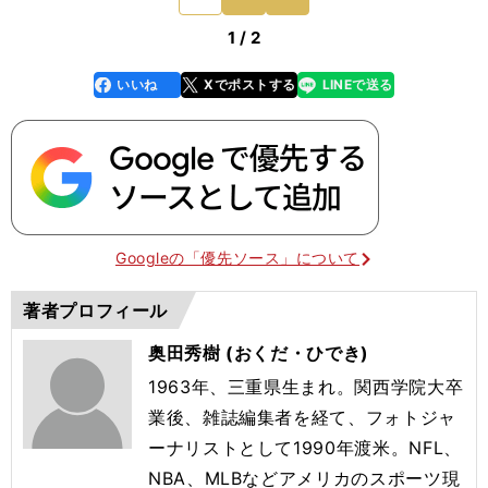
「ピッチングが王者
1 / 2
いいね
Xでポストする
LINEで送る
line
faceboo
x
k
Googleの「優先ソース」について
著者プロフィール
奥田秀樹 (おくだ・ひでき)
1963年、三重県生まれ。関西学院大卒
業後、雑誌編集者を経て、フォトジャ
ーナリストとして1990年渡米。NFL、
NBA、MLBなどアメリカのスポーツ現