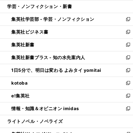
ウ
ン
ウ
し
学芸・ノンフィクション・新書
く
で
ド
ィ
い
開
ウ
ン
ウ
集英社学芸部 - 学芸・ノンフィクション
く
で
ド
ィ
新
開
ウ
ン
し
集英社ビジネス書
く
で
ド
い
新
開
ウ
ウ
し
集英社新書
く
で
ィ
い
新
開
ン
ウ
し
集英社新書プラス - 知の水先案内人
く
ド
ィ
い
新
ウ
ン
ウ
し
1日5分で、明日は変わる よみタイ yomitai
で
ド
ィ
い
新
開
ウ
ン
ウ
し
kotoba
く
で
ド
ィ
い
新
開
ウ
ン
ウ
し
e!集英社
く
で
ド
ィ
い
新
開
ウ
ン
ウ
し
情報・知識＆オピニオン imidas
く
で
ド
ィ
い
新
開
ウ
ン
ウ
し
ライトノベル・ノベライズ
く
で
ド
ィ
い
開
ウ
ン
ウ