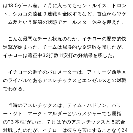
は13.5ゲーム差。７月に入ってもセントルイス、トロン
ト、シカゴの遠征９連戦を全敗するなど、首位から17ゲ
ーム差という泥沼の状態でオールスター休みを迎えた。
こんな最悪なチーム状況のなか、イチローの歴史的快
進撃が始まった。チームは屈辱的な９連敗を喫したが、
イチローは遠征中33打数11安打の好結果を残した。
イチローの調子のバロメーターは、ア・リーグ西地区
のライバルであるアスレチックスとエンゼルスとの対戦
でわかる。
当時のアスレチックスは、ティム・ハドソン、バリ
ー・ジト、マーク・マルダーというメジャーでも屈指
の"３本柱"がいた。７月はそのアスレチックスと５試合
対戦したのだが、イチローは彼らを苦にすることなく24