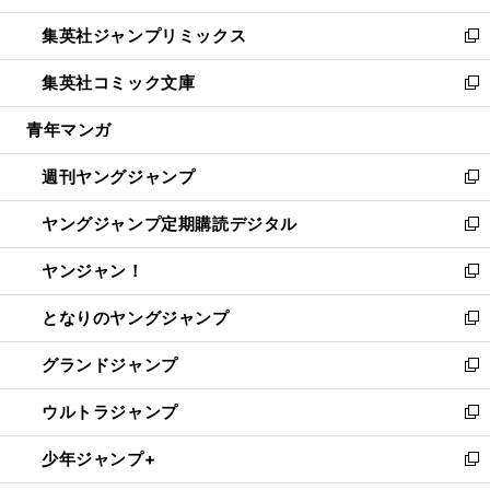
開
ウ
ン
ウ
し
集英社ジャンプリミックス
く
で
ド
ィ
い
新
開
ウ
ン
ウ
し
集英社コミック文庫
く
で
ド
ィ
い
新
開
ウ
ン
ウ
し
青年マンガ
く
で
ド
ィ
い
開
ウ
ン
ウ
週刊ヤングジャンプ
く
で
ド
ィ
新
開
ウ
ン
し
ヤングジャンプ定期購読デジタル
く
で
ド
い
新
開
ウ
ウ
し
ヤンジャン！
く
で
ィ
い
新
開
ン
ウ
し
となりのヤングジャンプ
く
ド
ィ
い
新
ウ
ン
ウ
し
グランドジャンプ
で
ド
ィ
い
新
開
ウ
ン
ウ
し
ウルトラジャンプ
く
で
ド
ィ
い
新
開
ウ
ン
ウ
し
少年ジャンプ+
く
で
ド
ィ
い
新
開
ウ
ン
ウ
し