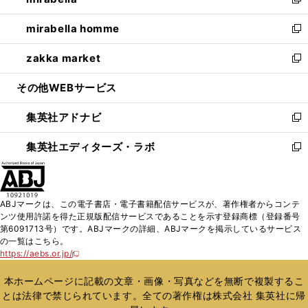
ィ
い
新
開
ウ
ン
ウ
し
mirabella homme
く
で
ド
ィ
い
新
開
ウ
ン
ウ
し
zakka market
く
で
ド
ィ
い
新
開
ウ
ン
ウ
し
その他WEBサービス
く
で
ド
ィ
い
開
ウ
ン
ウ
集英社アドナビ
く
で
ド
ィ
新
開
ウ
ン
し
集英社エディターズ・ラボ
く
で
ド
い
新
開
ウ
ウ
し
く
で
ィ
い
開
ン
ウ
ABJマークは、この電子書店・電子書籍配信サービスが、著作権者からコンテ
く
ド
ィ
ンツ使用許諾を得た正規版配信サービスであることを示す登録商標（登録番号
ウ
ン
第6091713号）です。ABJマークの詳細、ABJマークを掲示しているサービス
で
ド
の一覧はこちら。
開
ウ
https://aebs.or.jp/
新
く
で
し
い
開
本ホームページに記載の文章・画像・写真などを無断で複製するこ
ウ
く
とは法律で禁じられています。全ての著作権は株式会社 集英社に帰
ィ