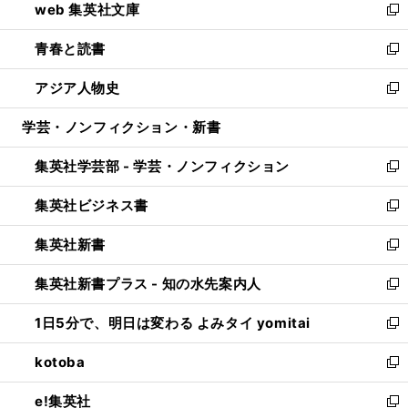
web 集英社文庫
ド
ィ
い
新
ウ
ン
ウ
し
青春と読書
で
ド
ィ
い
新
開
ウ
ン
ウ
し
アジア人物史
く
で
ド
ィ
い
新
開
ウ
ン
ウ
し
学芸・ノンフィクション・新書
く
で
ド
ィ
い
開
ウ
ン
ウ
集英社学芸部 - 学芸・ノンフィクション
く
で
ド
ィ
新
開
ウ
ン
し
集英社ビジネス書
く
で
ド
い
新
開
ウ
ウ
し
集英社新書
く
で
ィ
い
新
開
ン
ウ
し
集英社新書プラス - 知の水先案内人
く
ド
ィ
い
新
ウ
ン
ウ
し
1日5分で、明日は変わる よみタイ yomitai
で
ド
ィ
い
新
開
ウ
ン
ウ
し
kotoba
く
で
ド
ィ
い
新
開
ウ
ン
ウ
し
e!集英社
く
で
ド
ィ
い
新