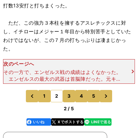
打数13安打と打ちまくった。
ただ、この強力３本柱を擁するアスレチックスに対
し、イチローはメジャー１年目から特別苦手としていた
わけではないが、この７月の打ちっぷりは凄まじかっ
た。
次のページへ
その一方で、エンゼルス戦の成績はよくなかった。
エンゼルスの最大の武器は首脳陣だった。元キャ
ッチャーのマイク・ソーシアが監督で、ベンチコー
チがジョー・マドン（現・エンゼルス監督）だっ
次
1
2
3
4
5
のページへ
のページへ
た。彼らが細かい野
前
2 / 5
いいね
Xでポストする
LINEで送る
line
faceboo
x
k