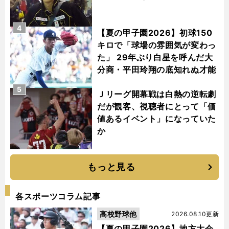
4
【夏の甲子園2026】初球150
キロで「球場の雰囲気が変わっ
た」 29年ぶり白星を呼んだ大
分商・平田玲翔の底知れぬ才能
5
Ｊリーグ開幕戦は白熱の逆転劇
だが観客、視聴者にとって「価
値あるイベント」になっていた
か
もっと見る
各スポーツコラム記事
高校野球他
2026.08.10更新
【夏の甲子園2026】地方大会