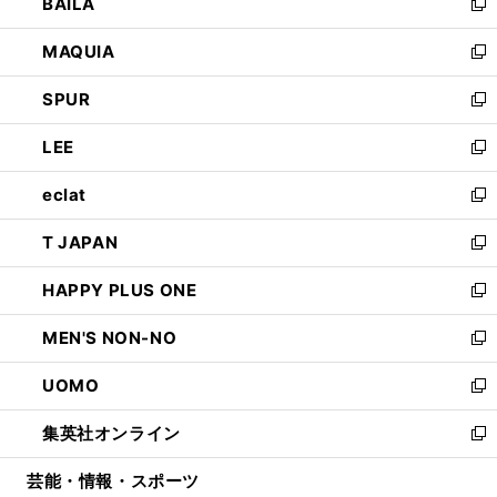
BAILA
く
ィ
い
新
ン
ウ
し
MAQUIA
ド
ィ
い
新
ウ
ン
ウ
し
SPUR
で
ド
ィ
い
新
開
ウ
ン
ウ
し
LEE
く
で
ド
ィ
い
新
開
ウ
ン
ウ
し
eclat
く
で
ド
ィ
い
新
開
ウ
ン
ウ
し
T JAPAN
く
で
ド
ィ
い
新
開
ウ
ン
ウ
し
HAPPY PLUS ONE
く
で
ド
ィ
い
新
開
ウ
ン
ウ
し
MEN'S NON-NO
く
で
ド
ィ
い
新
開
ウ
ン
ウ
し
UOMO
く
で
ド
ィ
い
新
開
ウ
ン
ウ
し
集英社オンライン
く
で
ド
ィ
い
新
開
ウ
ン
ウ
し
芸能・情報・スポーツ
く
で
ド
ィ
い