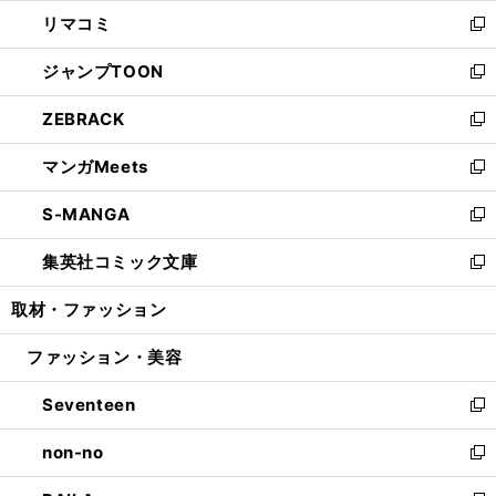
ウ
ン
ウ
し
リマコミ
で
ド
ィ
い
新
開
ウ
ン
ウ
し
ジャンプTOON
く
で
ド
ィ
い
新
開
ウ
ン
ウ
し
ZEBRACK
く
で
ド
ィ
い
新
開
ウ
ン
ウ
し
マンガMeets
く
で
ド
ィ
い
新
開
ウ
ン
ウ
し
S-MANGA
く
で
ド
ィ
い
新
開
ウ
ン
ウ
し
集英社コミック文庫
く
で
ド
ィ
い
新
開
ウ
ン
ウ
し
取材・ファッション
く
で
ド
ィ
い
開
ウ
ン
ウ
ファッション・美容
く
で
ド
ィ
開
ウ
ン
Seventeen
く
で
ド
新
開
ウ
し
non-no
く
で
い
新
開
ウ
し