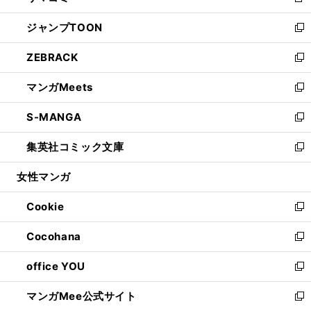
新
開
ウ
ン
ウ
し
ジャンプTOON
く
で
ド
ィ
い
新
開
ウ
ン
ウ
し
ZEBRACK
く
で
ド
ィ
い
新
開
ウ
ン
ウ
し
マンガMeets
く
で
ド
ィ
い
新
開
ウ
ン
ウ
し
S-MANGA
く
で
ド
ィ
い
新
開
ウ
ン
ウ
し
集英社コミック文庫
く
で
ド
ィ
い
新
開
ウ
ン
ウ
し
女性マンガ
く
で
ド
ィ
い
開
ウ
ン
ウ
Cookie
く
で
ド
ィ
新
開
ウ
ン
し
Cocohana
く
で
ド
い
新
開
ウ
ウ
し
office YOU
く
で
ィ
い
新
開
ン
ウ
し
マンガMee公式サイト
く
ド
ィ
い
新