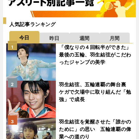
人気記事ランキング
今日
昨日
週間
月間
「僕なりの４回転半ができた」
1
最後の五輪、羽生結弦がこだわ
ったジャンプの美学
羽生結弦、五輪連覇の舞台裏
2
ケガで欠場中に取り組んだ「勉
強」で成長
羽生結弦を覚醒させた「誰かの
3
ために」の思い 五輪連覇の偉
業への道のり