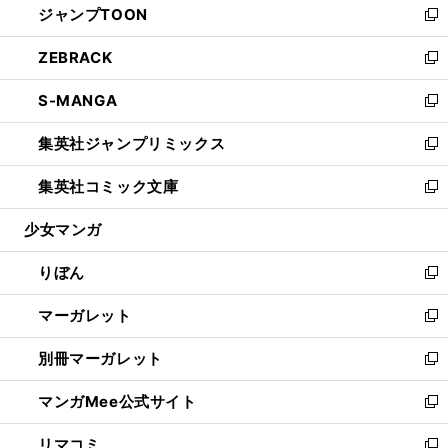
ジャンプTOON
く
で
ド
ィ
い
新
開
ウ
ン
ウ
し
ZEBRACK
く
で
ド
ィ
い
新
開
ウ
ン
ウ
し
S-MANGA
く
で
ド
ィ
い
新
開
ウ
ン
ウ
し
集英社ジャンプリミックス
く
で
ド
ィ
い
新
開
ウ
ン
ウ
し
集英社コミック文庫
く
で
ド
ィ
い
新
開
ウ
ン
ウ
し
少女マンガ
く
で
ド
ィ
い
開
ウ
ン
ウ
りぼん
く
で
ド
ィ
新
開
ウ
ン
し
マーガレット
く
で
ド
い
新
開
ウ
ウ
し
別冊マーガレット
く
で
ィ
い
新
開
ン
ウ
し
マンガMee公式サイト
く
ド
ィ
い
新
ウ
ン
ウ
し
リマコミ
で
ド
ィ
い