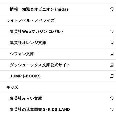
開
ウ
ン
ウ
し
情報・知識＆オピニオン imidas
く
で
ド
ィ
い
新
開
ウ
ン
ウ
し
ライトノベル・ノベライズ
く
で
ド
ィ
い
開
ウ
ン
ウ
集英社Webマガジン コバルト
く
で
ド
ィ
新
開
ウ
ン
し
集英社オレンジ文庫
く
で
ド
い
新
開
ウ
ウ
し
シフォン文庫
く
で
ィ
い
新
開
ン
ウ
し
ダッシュエックス文庫公式サイト
く
ド
ィ
い
新
ウ
ン
ウ
し
JUMP j-BOOKS
で
ド
ィ
い
新
開
ウ
ン
ウ
し
キッズ
く
で
ド
ィ
い
開
ウ
ン
ウ
集英社みらい文庫
く
で
ド
ィ
新
開
ウ
ン
し
集英社の児童図書 S-KIDS.LAND
く
で
ド
い
新
開
ウ
ウ
し