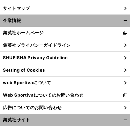
サイトマップ
前
へ
企業情報
開
く/
集英社ホームページ
新
閉
し
じ
集英社プライバシーガイドライン
い
る
ウ
SHUEISHA Privacy Guideline
ィ
ン
Setting of Cookies
ド
ウ
web Sportivaについて
で
開
Web Sportivaについてのお問い合わせ
く
新
し
広告についてのお問い合わせ
い
ウ
集英社サイト
ィ
開
ン
く/