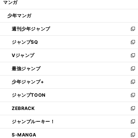
マンガ
ド
閉
ウ
じ
少年マンガ
で
る
開
週刊少年ジャンプ
く
新
し
ジャンプSQ
い
新
ウ
し
Vジャンプ
ィ
い
新
ン
ウ
し
最強ジャンプ
ド
ィ
い
新
ウ
ン
ウ
し
少年ジャンプ+
で
ド
ィ
い
新
開
ウ
ン
ウ
し
ジャンプTOON
く
で
ド
ィ
い
新
開
ウ
ン
ウ
し
ZEBRACK
く
で
ド
ィ
い
新
開
ウ
ン
ウ
し
ジャンプルーキー！
く
で
ド
ィ
い
新
開
ウ
ン
ウ
し
S-MANGA
く
で
ド
ィ
い
新