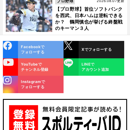
プロ野球
2026.08.07更新
【プロ野球】首位ソフトバンク
を西武、日本ハムは逆転できる
か？ 鶴岡慎也が挙げる終盤戦
のキーマン３人
cebo
X
Facebookで
Xでフォローする
ok
フォローする
uTube
LINE
YouTubeで
LINEで
チャンネル登録
アカウント追加
stagra
Instagramで
m
フォローする