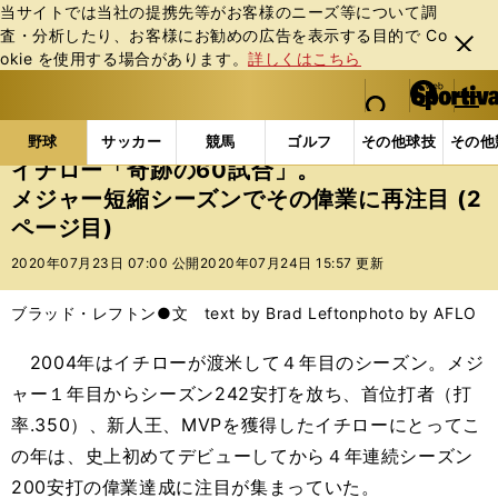
当サイトでは当社の提携先等がお客様のニーズ等について調
査・分析したり、お客様にお勧めの広告を表⽰する⽬的で Co
閉じ
okie を使⽤する場合があります。
詳しくはこちら
る
マイペ
web Sportiva (webスポルティーバ)
検索
メニュ
we
ー
野球の記事一覧
MLB
MLB
イチロー「奇跡の6
b
ジ
野球
サッカー
競馬
ゴルフ
その他球技
その他
ス
イチロー「奇跡の60試合」。
ポ
メジャー短縮シーズンでその偉業に再注目 (2
ル
ページ目)
テ
ィ
2020年07月23日 07:00 公開
2020年07月24日 15:57 更新
ー
バ
ブラッド・レフトン●文 text by Brad Lefton
photo by AFLO
2004年はイチローが渡米して４年目のシーズン。メジ
ャー１年目からシーズン242安打を放ち、首位打者（打
率.350）、新人王、MVPを獲得したイチローにとってこ
の年は、史上初めてデビューしてから４年連続シーズン
200安打の偉業達成に注目が集まっていた。