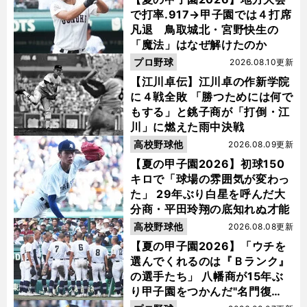
で打率.917→甲子園では４打席
凡退 鳥取城北・宮野快生の
「魔法」はなぜ解けたのか
プロ野球
2026.08.10更新
【江川卓伝】江川卓の作新学院
に４戦全敗 「勝つためには何で
もする」と銚子商が「打倒・江
川」に燃えた雨中決戦
高校野球他
2026.08.09更新
【夏の甲子園2026】初球150
キロで「球場の雰囲気が変わっ
た」 29年ぶり白星を呼んだ大
分商・平田玲翔の底知れぬ才能
高校野球他
2026.08.08更新
【夏の甲子園2026】「ウチを
選んでくれるのは『Ｂランク』
の選手たち」 八幡商が15年ぶ
り甲子園をつかんだ"名門復
活"の舞台裏