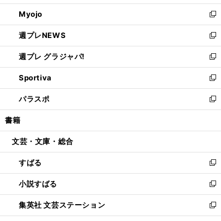
開
ウ
ン
ウ
Myojo
く
で
ド
ィ
新
開
ウ
ン
し
週プレNEWS
く
で
ド
い
新
開
ウ
ウ
し
週プレ グラジャパ!
く
で
ィ
い
新
開
ン
ウ
し
Sportiva
く
ド
ィ
い
新
ウ
ン
ウ
し
パラスポ
で
ド
ィ
い
新
開
ウ
ン
ウ
し
書籍
く
で
ド
ィ
い
開
ウ
ン
ウ
文芸・文庫・総合
く
で
ド
ィ
開
ウ
ン
すばる
く
で
ド
新
開
ウ
し
小説すばる
く
で
い
新
開
ウ
し
集英社 文芸ステーション
く
ィ
い
新
ン
ウ
し