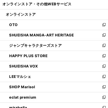
オンラインストア・
その他WEBサービス
く
で
ィ
い
開
ン
ウ
オンラインストア
く
ド
ィ
ウ
ン
OTO
で
ド
新
開
ウ
し
SHUEISHA MANGA-ART HERITAGE
く
で
い
新
開
ウ
し
ジャンプキャラクターズストア
く
ィ
い
新
ン
ウ
し
HAPPY PLUS STORE
ド
ィ
い
新
ウ
ン
ウ
し
SHUEISHA VOX
で
ド
ィ
い
新
開
ウ
ン
ウ
し
LEEマルシェ
く
で
ド
ィ
い
新
開
ウ
ン
ウ
し
SHOP Marisol
く
で
ド
ィ
い
新
開
ウ
ン
ウ
し
eclat premium
く
で
ド
ィ
い
新
開
ウ
ン
ウ
し
mirabella
く
で
ド