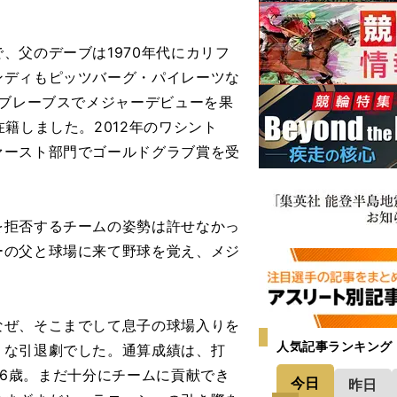
父のデーブは1970年代にカリフ
ンディもピッツバーグ・パイレーツな
にブレーブスでメジャーデビューを果
籍しました。2012年のワシント
ァースト部門でゴールドグラブ賞を受
拒否するチームの姿勢は許せなかっ
ーの父と球場に来て野球を覚え、メジ
ぜ、そこまでして息子の球場入りを
人気記事ランキング
うな引退劇でした。通算成績は、打
は36歳。まだ十分にチームに貢献でき
今日
昨日