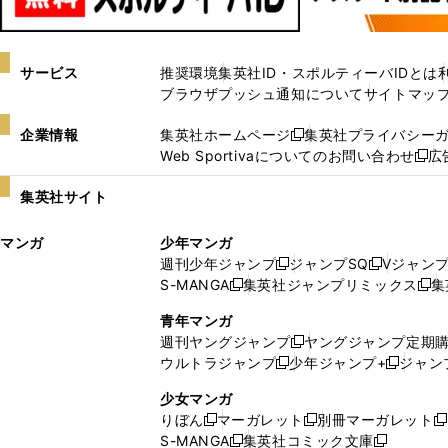
サービス
推奨環境
集英社ID・スポルティーバIDとは
ブラウザプッシュ通知について
サイトマッ
企業情報
集英社ホームページ
集英社プライバシー
新
Web Sportivaについてのお問い合わせ
広
し
新
い
し
集英社サイト
ウ
い
ィ
ウ
マンガ
少年マンガ
ン
ィ
週刊少年ジャンプ
ジャンプSQ
Vジャン
ド
ン
新
新
S-MANGA
集英社ジャンプリミックス
集
ウ
ド
新
し
し
新
で
ウ
し
い
い
し
青年マンガ
開
で
い
ウ
ウ
い
週刊ヤングジャンプ
ヤングジャンプ定期
新
く
開
ウ
ィ
ィ
ウ
ウルトラジャンプ
少年ジャンプ+
ジャン
新
し
新
く
ィ
ン
ン
ィ
し
い
し
ン
ド
ド
ン
少女マンガ
い
ウ
い
ド
ウ
ウ
ド
りぼん
マーガレット
別冊マーガレット
新
新
新
ウ
ィ
ウ
ウ
で
で
ウ
S-MANGA
集英社コミック文庫
し
新
し
新