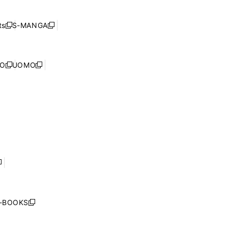
ン
ィ
開
い
ド
ン
く
ウ
ウ
ド
s
S-MANGA
新
新
ィ
で
ウ
し
し
ン
開
で
い
い
ド
く
開
ウ
ウ
ウ
NO
UOMO
く
新
新
ィ
ィ
で
し
し
ン
ン
開
い
い
ド
ド
く
ウ
ウ
ウ
ウ
ィ
ィ
で
で
ン
ン
開
開
ド
ド
く
く
ウ
ウ
で
で
開
開
く
く
し
い
ウ
j-BOOKS
新
ィ
し
ン
い