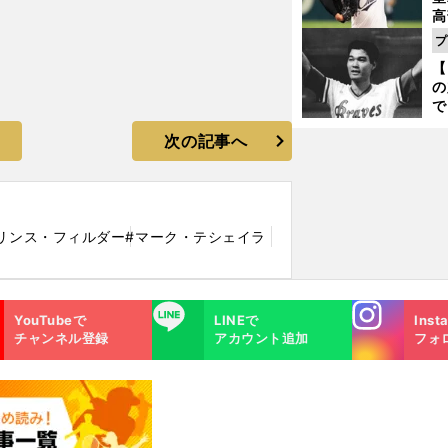
高
る
プ
ト
【
く
の
で
い
次の記事へ
サ
浩
リンス・フィルダー
#マーク・テシェイラ
Instagra
LINE
YouTubeで
LINEで
Inst
m
チャンネル登録
アカウント追加
フォ