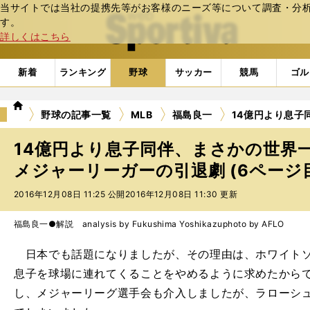
当サイトでは当社の提携先等がお客様のニーズ等について調査・分析し
web Sportiva (webスポルティーバ)
す。
詳しくはこちら
新着
ランキング
野球
サッカー
競馬
ゴル
we
野球の記事一覧
MLB
福島良一
14億円より息子
b
ス
14億円より息子同伴、まさかの世界一弾
ポ
ル
メジャーリーガーの引退劇 (6ページ
テ
2016年12月08日 11:25 公開
2016年12月08日 11:30 更新
ィ
ー
バ
福島良一●解説 analysis by Fukushima Yoshikazu
photo by AFLO
日本でも話題になりましたが、その理由は、ホワイトソ
息子を球場に連れてくることをやめるように求めたから
し、メジャーリーグ選手会も介入しましたが、ラローシ