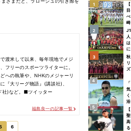
さまざまだと、ラローシュの引き際を
【
1
目
べ
崎
「
J
2
て
人
は
に
と
秋
3
2年で渡米して以来、毎年現地でメジ
リ
後、フリーのスポーツライターに。
ズ
どへの執筆や、NHKのメジャーリ
4
を
「
に『大リーグ物語』(講談社)、
気
ド社)など。■ツイッター
く
浴
5
太
福島良一の記事一覧
【
ァ
聖
高
5
6
る