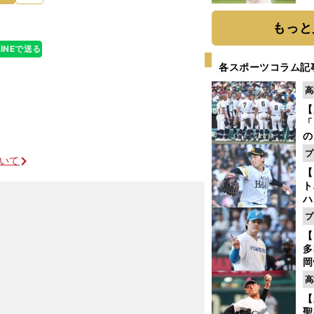
ト
く
もっと
LINEで送る
各スポーツコラム記
高
【
「
の
手
プ
ついて
年
【
だ
ト
ハ
プ
盤
【
多
岡
ハ
高
バ
【
聖