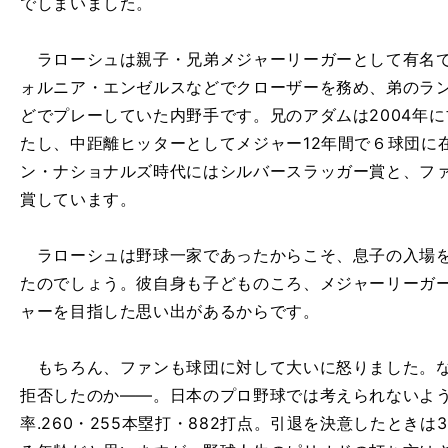
でしまいました。
ラローシュは親子・兄弟メジャーリーガーとして有名で、
ォルニア・エンゼルスなどでクローザーを務め、弟のラ
どでプレーしていた内野手です。兄のアダムは2004年
たし、中距離ヒッターとしてメジャー12年間で６球団に在
ン・ナショナルズ時代にはシルバースラッガー賞と、フ
賞しています。
ラローシュは野球一家であったからこそ、息子の入場を
たのでしょう。彼自身も子どものころ、メジャーリーガ
ャーを目指した思い出があるからです。
もちろん、ファンも球団に対して大いに怒りました。な
拒否したのか――。日本のプロ野球では考えられないよ
率.260・255本塁打・882打点。引退を決意したとき