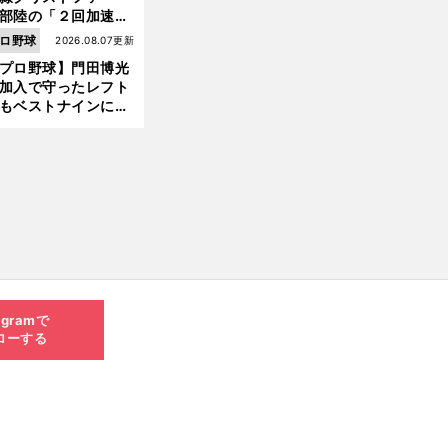
部陸の「２回加速す
」規格外のストレー
ロ野球
2026.08.07更新
 それでもプロではな
プロ野球】門田博光
大学進学を選ぶ理由
加入で守ったレフト
もベストナインに輝
た石嶺和彦 「サッ
」という愛称は松永
美がきっかけ？
agramで
ローする