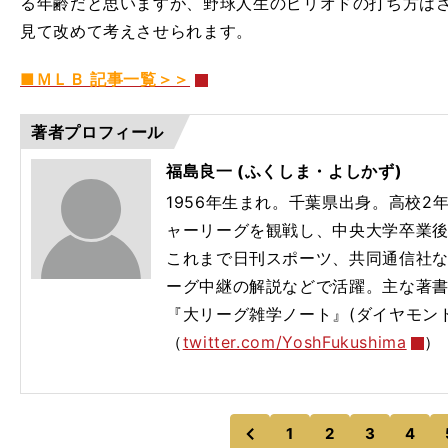
る年齢だと思いますが、野球人生のピリオドの打ち方は
見て改めて考えさせられます。
■ＭＬＢ 記事一覧＞＞
著者プロフィール
福島良一 (ふくしま・よしかず)
1956年生まれ。千葉県出身。高校
ャーリーグを観戦し、中央大学卒業
これまで日刊スポーツ、共同通信社な
ーグ中継の解説などで活躍。主な著書
『大リーグ雑学ノート』(ダイヤモン
（
twitter.com/YoshFukushima
）
1
2
3
4
のページへ
前