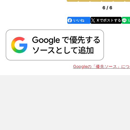
6 / 6
いいね
Xでポストする
line
faceboo
x
k
Googleの「優先ソース」に