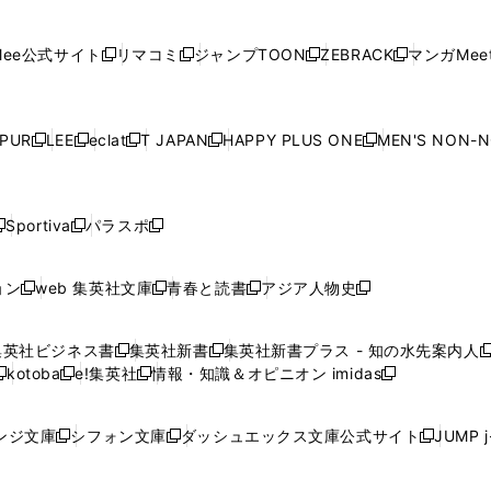
ィ
ン
ィ
ン
ィ
ン
ィ
開
開
で
開
開
開
い
い
い
い
い
ン
ド
ン
ド
ン
ド
ン
く
く
開
く
く
く
ウ
ウ
ウ
ウ
ウ
ド
ウ
ド
ウ
ド
ウ
ド
ee公式サイト
リマコミ
ジャンプTOON
ZEBRACK
マンガMeet
く
新
新
新
新
ィ
ィ
ィ
ィ
ィ
ウ
で
ウ
で
ウ
で
ウ
し
し
し
し
ン
ン
ン
ン
ン
で
開
で
開
で
開
で
い
い
い
い
ド
ド
ド
ド
ド
開
く
開
く
開
く
開
ウ
ウ
ウ
ウ
ウ
ウ
ウ
ウ
ウ
PUR
LEE
eclat
T JAPAN
HAPPY PLUS ONE
MEN'S NON-
く
く
く
く
新
新
新
新
新
ィ
ィ
ィ
ィ
で
で
で
で
で
し
し
し
し
し
ン
ン
ン
ン
開
開
開
開
開
い
い
い
い
い
ド
ド
ド
ド
く
く
く
く
く
ウ
ウ
ウ
ウ
ウ
ウ
ウ
ウ
ウ
Sportiva
パラスポ
新
新
ィ
ィ
ィ
ィ
ィ
で
で
で
で
し
し
し
ン
ン
ン
ン
ン
開
開
開
開
い
い
い
ド
ド
ド
ド
ド
ョン
web 集英社文庫
青春と読書
アジア人物史
く
く
く
く
新
新
新
新
ウ
ウ
ウ
ウ
ウ
ウ
ウ
ウ
し
し
し
し
ィ
ィ
ィ
で
で
で
で
で
い
い
い
い
ン
ン
ン
集英社ビジネス書
集英社新書
集英社新書プラス - 知の水先案内人
開
開
開
開
開
新
新
新
ウ
ウ
ウ
ウ
ド
ド
ド
kotoba
e!集英社
情報・知識＆オピニオン imidas
く
く
く
く
く
新
し
新
し
新
ィ
ィ
ィ
ィ
ウ
ウ
ウ
し
し
い
し
い
し
ン
ン
ン
ン
で
で
で
い
い
ウ
い
ウ
い
ド
ド
ド
ド
ンジ文庫
シフォン文庫
ダッシュエックス文庫公式サイト
JUMP 
開
開
開
新
新
新
ウ
ウ
ィ
ウ
ィ
ウ
ウ
ウ
ウ
ウ
く
く
く
し
し
し
ィ
ィ
ン
ィ
ン
ィ
で
で
で
で
い
い
い