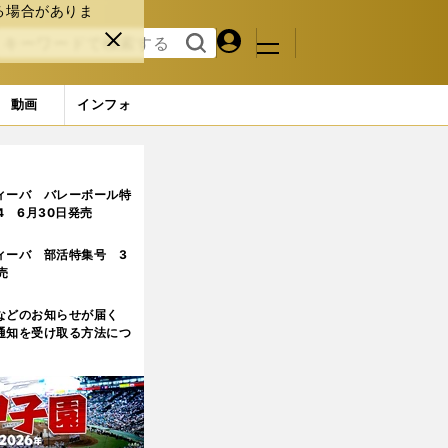
る場合がありま
マイペ
閉じ
検索
メニュ
ー
る
す
ジ
る
動画
インフォ
目
ィーバ バレーボール特
.4 6月30日発売
ィーバ 部活特集号 3
売
などのお知らせが届く
通知を受け取る方法につ