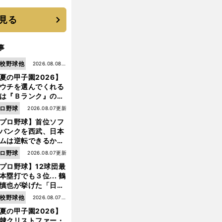
 それでもプロではな
大学進学を選ぶ理由
見る
事
校野球他
2026.08.08更
夏の甲子園2026】
新
ウチを選んでくれる
は『Ｂランク』の選
たち」 八幡商が15
ロ野球
2026.08.07更新
ぶり甲子園をつかん
プロ野球】首位ソフ
"名門復活"の舞台裏
バンクを西武、日本
ムは逆転できるか？
鶴岡慎也が挙げる終
ロ野球
2026.08.07更新
戦のキーマン３人
プロ野球】12球団最
本塁打でも３位... 鶴
慎也が挙げた「日本
エ
、
リートが極貧生活の末につかむ
メジャーリーグのGMという夢の仕事
ムの誤算」とソフト
校野球他
2026.08.07更
ンク追撃のカギ
夏の甲子園2026】
新
隷クリストファー・