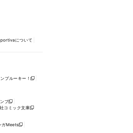
Sportivaについて
ャンプルーキー！
新
し
い
ウ
ャンプ
新
ィ
社コミック文庫
し
新
ン
い
し
ド
ウ
い
ウ
ガMeets
新
ィ
ウ
で
し