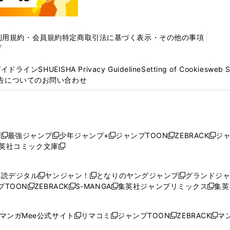
利用規約・会員規約
特定商取引法に基づく表示・その他の事項
プ
ガイドライン
SHUEISHA Privacy Guideline
Setting of Cookies
web 
告についてのお問い合わせ
プ
最強ジャンプ
少年ジャンプ+
ジャンプTOON
ZEBRACK
ジ
新
新
新
新
新
英社コミック文庫
し
新
し
し
し
し
い
い
し
い
い
い
ウ
ウ
い
ウ
ウ
ウ
購読デジタル
ヤンジャン！
となりのヤングジャンプ
グランドジ
新
新
新
ィ
ィ
ウ
ィ
ィ
ィ
プTOON
ZEBRACK
S-MANGA
集英社ジャンプリミックス
集英
新
し
新
し
新
し
新
ン
ン
ィ
ン
ン
ン
し
い
し
い
し
い
し
ド
ド
ン
ド
ド
ド
い
ウ
い
ウ
い
ウ
い
ウ
ウ
ド
ウ
ウ
ウ
マンガMee公式サイト
リマコミ
ジャンプTOON
ZEBRACK
マン
新
新
新
新
ウ
ィ
ウ
ィ
ウ
ィ
ウ
で
で
ウ
で
で
で
し
し
し
し
し