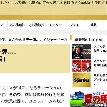
たり、お客様にお勧めの広告を表⽰する⽬的で Cookie を使⽤す
フ
その他球技
その他競技
モーター
フォト
連載
同伴、まさかの世界一弾...。メジャーリーガーの引退劇
編集部のおすすめ
6ページ
スポルテ
...。
集号 Vol
目)
スポルテ
月16日発
最新記事
プッシュ
いて
ックスが14歳になるラローシュの
です。その後、球団は現役続行を懇願
ュの意思は固く、ユニフォームを脱い