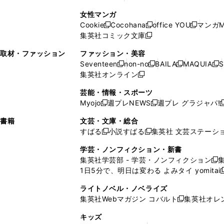
ィ
ン
ィ
で
開
開
で
い
し
い
し
ン
ド
ン
女性マンガ
開
く
く
開
ウ
い
ウ
い
ド
ウ
ド
Cookie
Cocohana
office YOU
マンガM
く
く
新
新
新
ィ
ウ
ィ
ウ
ウ
で
ウ
集英社コミック文庫
し
新
し
し
ン
ィ
ン
ィ
で
開
で
い
し
い
い
ド
ン
ド
ン
取材・ファッション
ファッション・美容
開
く
開
ウ
い
ウ
ウ
ウ
ド
ウ
ド
Seventeen
non-no
BAILA
MAQUIA
S
く
く
新
新
新
新
ィ
ウ
ィ
ィ
で
ウ
で
ウ
集英社オンライン
し
新
し
し
し
ン
ィ
ン
ン
開
で
開
で
い
し
い
い
い
ド
ン
ド
ド
芸能・情報・スポーツ
く
開
く
開
ウ
い
ウ
ウ
ウ
ウ
ド
ウ
ウ
Myojo
週プレNEWS
週プレ グラジャパ!
く
く
新
新
新
ィ
ウ
ィ
ィ
ィ
で
ウ
で
で
し
し
ン
ィ
ン
ン
ン
書籍
文芸・文庫・総合
開
で
開
開
い
い
ド
ン
ド
ド
ド
すばる
小説すばる
集英社 文芸ステーシ
く
開
く
く
新
新
ウ
ウ
ウ
ド
ウ
ウ
ウ
く
し
し
ィ
ィ
学芸・ノンフィクション・新書
で
ウ
で
で
で
い
い
ン
ン
集英社学芸部 - 学芸・ノンフィクション
開
で
開
開
開
新
ウ
ウ
ド
ド
1日5分で、明日は変わる よみタイ yomitai
く
開
く
く
く
し
新
ィ
ィ
ウ
ウ
く
い
ン
ン
ライトノベル・ノベライズ
で
で
ウ
ド
ド
集英社Webマガジン コバルト
集英社オレ
開
開
新
ィ
ウ
ウ
く
く
し
ン
キッズ
で
で
い