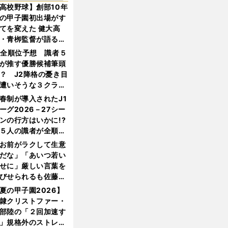
高校野球】創部10年
の甲子園初出場がす
てを変えた 健大高
・青栁監督が語る
機動破壊」はこうし
1全順位予想 識者５
生まれた
が推す優勝候補筆頭
？ J2降格の憂き目
遭いそうな３クラブ
は？
春制が導入されたJ1
ーグ2026－27シー
ンの行方はいかに!?
５人の識者が全順位
大胆予想
お前がラクして生意
だな」「あいつ若い
せに」厳しい言葉を
びせられるも佐藤慎
郎が貫いた誇りとフ
夏の甲子園2026】
ンへの思い
隷クリストファー・
部陸の「２回加速す
」規格外のストレー