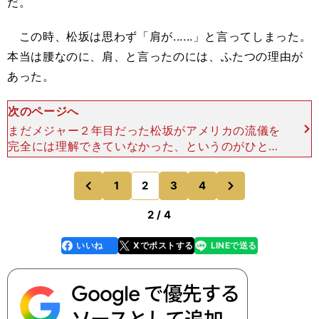
だ。
この時、松坂は思わず「肩が......」と言ってしまった。
本当は腰なのに、肩、と言ったのには、ふたつの理由が
あった。
次のページへ
まだメジャー２年目だった松坂がアメリカの流儀を
完全には理解できていなかった、というのがひとつ
目の理由だ。日本で投げていたときにも肩が張ると
いうのは よくあることで、念のための交代の後、
次
1
2
3
4
のページへ
のページへ
様子を見て大丈夫
前
2 / 4
いいね
Xでポストする
LINEで送る
line
faceboo
x
k