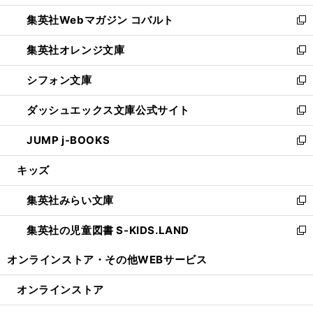
開
ウ
ン
ウ
集英社Webマガジン コバルト
く
で
ド
ィ
新
開
ウ
ン
し
集英社オレンジ文庫
く
で
ド
い
新
開
ウ
ウ
し
シフォン文庫
く
で
ィ
い
新
開
ン
ウ
し
ダッシュエックス文庫公式サイト
く
ド
ィ
い
新
ウ
ン
ウ
し
JUMP j-BOOKS
で
ド
ィ
い
新
開
ウ
ン
ウ
し
キッズ
く
で
ド
ィ
い
開
ウ
ン
ウ
集英社みらい文庫
く
で
ド
ィ
新
開
ウ
ン
し
集英社の児童図書 S-KIDS.LAND
く
で
ド
い
新
開
ウ
ウ
し
オンラインストア・
その他WEBサービス
く
で
ィ
い
開
ン
ウ
オンラインストア
く
ド
ィ
ウ
ン