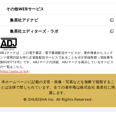
開
ウ
ン
ウ
し
その他WEBサービス
く
で
ド
ィ
い
開
ウ
ン
ウ
集英社アドナビ
く
で
ド
ィ
新
開
ウ
ン
し
集英社エディターズ・ラボ
く
で
ド
い
新
開
ウ
ウ
し
く
で
ィ
い
開
ン
ウ
ABJマークは、この電子書店・電子書籍配信サービスが、著作権者からコンテ
く
ド
ィ
ンツ使用許諾を得た正規版配信サービスであることを示す登録商標（登録番号
ウ
ン
第6091713号）です。ABJマークの詳細、ABJマークを掲示しているサービス
で
ド
の一覧はこちら。
開
ウ
https://aebs.or.jp/
新
く
で
し
い
開
本ホームページに記載の文章・画像・写真などを無断で複製するこ
ウ
く
とは法律で禁じられています。全ての著作権は株式会社 集英社に帰
ィ
属します。
ン
ド
© SHUEISHA Inc. All Rights Reserved.
ウ
で
開
く