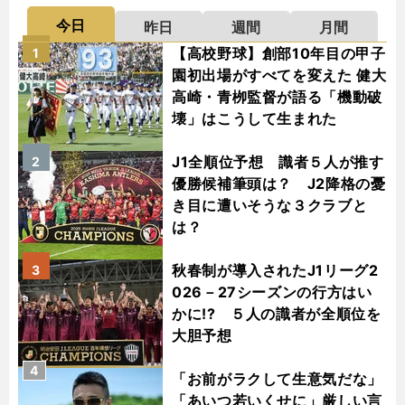
今日
昨日
週間
月間
【高校野球】創部10年目の甲子
1
園初出場がすべてを変えた 健大
高崎・青栁監督が語る「機動破
壊」はこうして生まれた
J1全順位予想 識者５人が推す
2
優勝候補筆頭は？ J2降格の憂
き目に遭いそうな３クラブと
は？
秋春制が導入されたJ1リーグ2
3
026－27シーズンの行方はい
かに!? ５人の識者が全順位を
大胆予想
4
「お前がラクして生意気だな」
「あいつ若いくせに」厳しい言