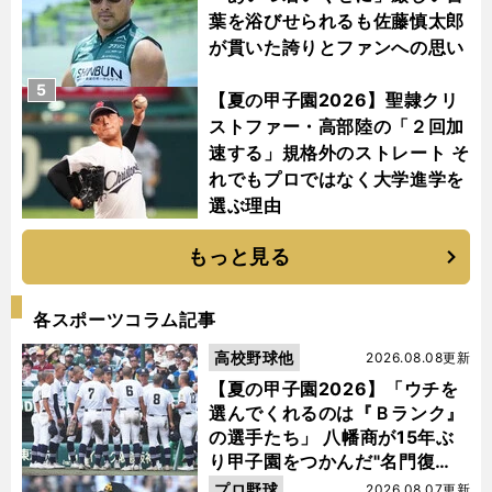
葉を浴びせられるも佐藤慎太郎
が貫いた誇りとファンへの思い
5
【夏の甲子園2026】聖隷クリ
ストファー・高部陸の「２回加
速する」規格外のストレート そ
れでもプロではなく大学進学を
選ぶ理由
もっと見る
各スポーツコラム記事
高校野球他
2026.08.08更新
【夏の甲子園2026】「ウチを
選んでくれるのは『Ｂランク』
の選手たち」 八幡商が15年ぶ
り甲子園をつかんだ"名門復
活"の舞台裏
プロ野球
2026.08.07更新