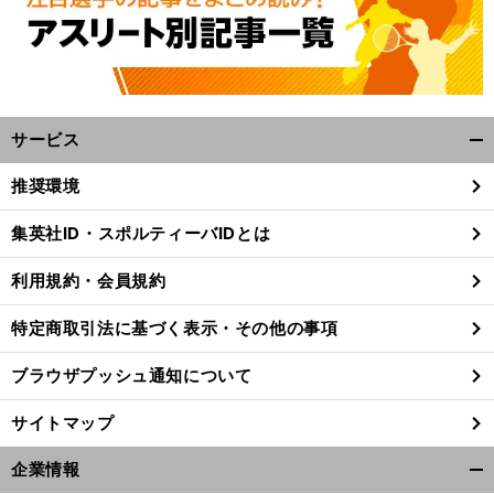
サービス
開
く/
推奨環境
閉
じ
集英社ID・スポルティーバIDとは
前
る
へ
利用規約・会員規約
特定商取引法に基づく表示・その他の事項
ブラウザプッシュ通知について
サイトマップ
企業情報
開