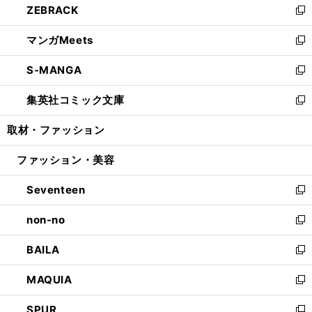
ZEBRACK
く
で
ド
ィ
い
新
開
ウ
ン
ウ
し
マンガMeets
く
で
ド
ィ
い
新
開
ウ
ン
ウ
し
S-MANGA
く
で
ド
ィ
い
新
開
ウ
ン
ウ
し
集英社コミック文庫
く
で
ド
ィ
い
新
開
ウ
ン
ウ
し
取材・ファッション
く
で
ド
ィ
い
開
ウ
ン
ウ
ファッション・美容
く
で
ド
ィ
開
ウ
ン
Seventeen
く
で
ド
新
開
ウ
し
non-no
く
で
い
新
開
ウ
し
BAILA
く
ィ
い
新
ン
ウ
し
MAQUIA
ド
ィ
い
新
ウ
ン
ウ
し
SPUR
で
ド
ィ
い