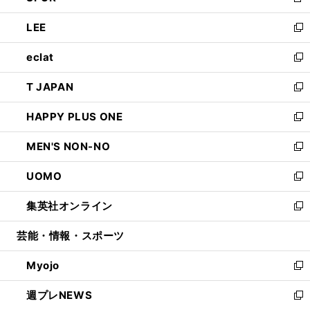
新
開
ウ
ン
ウ
し
LEE
く
で
ド
ィ
い
新
開
ウ
ン
ウ
し
eclat
く
で
ド
ィ
い
新
開
ウ
ン
ウ
し
T JAPAN
く
で
ド
ィ
い
新
開
ウ
ン
ウ
し
HAPPY PLUS ONE
く
で
ド
ィ
い
新
開
ウ
ン
ウ
し
MEN'S NON-NO
く
で
ド
ィ
い
新
開
ウ
ン
ウ
し
UOMO
く
で
ド
ィ
い
新
開
ウ
ン
ウ
し
集英社オンライン
く
で
ド
ィ
い
新
開
ウ
ン
ウ
し
芸能・情報・スポーツ
く
で
ド
ィ
い
開
ウ
ン
ウ
Myojo
く
で
ド
ィ
新
開
ウ
ン
し
週プレNEWS
く
で
ド
い
新
開