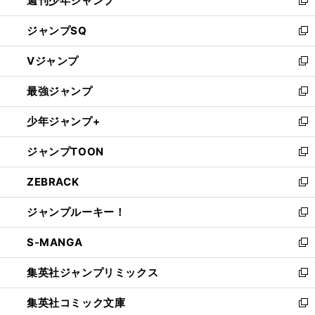
週刊少年ジャンプ
く
新
し
ジャンプSQ
い
新
ウ
し
Vジャンプ
ィ
い
新
ン
ウ
し
最強ジャンプ
ド
ィ
い
新
ウ
ン
ウ
し
少年ジャンプ+
で
ド
ィ
い
新
開
ウ
ン
ウ
し
ジャンプTOON
く
で
ド
ィ
い
新
開
ウ
ン
ウ
し
ZEBRACK
く
で
ド
ィ
い
新
開
ウ
ン
ウ
し
ジャンプルーキー！
く
で
ド
ィ
い
新
開
ウ
ン
ウ
し
S-MANGA
く
で
ド
ィ
い
新
開
ウ
ン
ウ
し
集英社ジャンプリミックス
く
で
ド
ィ
い
新
開
ウ
ン
ウ
し
集英社コミック文庫
く
で
ド
ィ
い
新