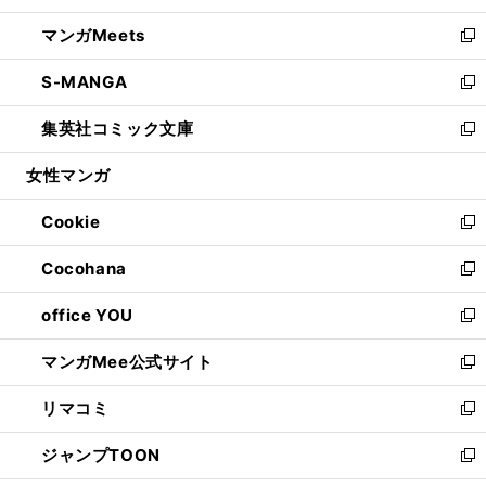
開
ウ
ン
ウ
し
マンガMeets
く
で
ド
ィ
い
新
開
ウ
ン
ウ
し
S-MANGA
く
で
ド
ィ
い
新
開
ウ
ン
ウ
し
集英社コミック文庫
く
で
ド
ィ
い
新
開
ウ
ン
ウ
し
女性マンガ
く
で
ド
ィ
い
開
ウ
ン
ウ
Cookie
く
で
ド
ィ
新
開
ウ
ン
し
Cocohana
く
で
ド
い
新
開
ウ
ウ
し
office YOU
く
で
ィ
い
新
開
ン
ウ
し
マンガMee公式サイト
く
ド
ィ
い
新
ウ
ン
ウ
し
リマコミ
で
ド
ィ
い
新
開
ウ
ン
ウ
し
ジャンプTOON
く
で
ド
ィ
い
新
開
ウ
ン
ウ
し