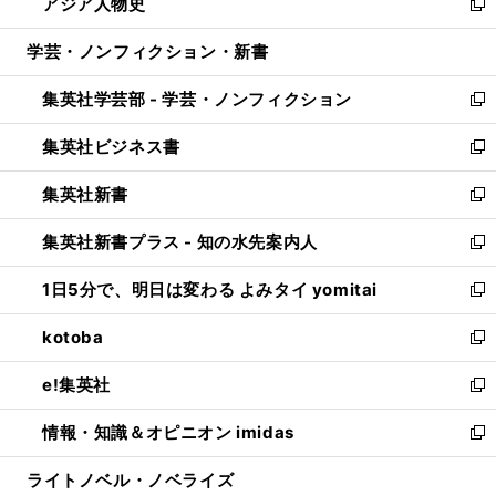
アジア人物史
く
で
ド
ィ
い
新
開
ウ
ン
ウ
し
学芸・ノンフィクション・新書
く
で
ド
ィ
い
開
ウ
ン
ウ
集英社学芸部 - 学芸・ノンフィクション
く
で
ド
ィ
新
開
ウ
ン
し
集英社ビジネス書
く
で
ド
い
新
開
ウ
ウ
し
集英社新書
く
で
ィ
い
新
開
ン
ウ
し
集英社新書プラス - 知の水先案内人
く
ド
ィ
い
新
ウ
ン
ウ
し
1日5分で、明日は変わる よみタイ yomitai
で
ド
ィ
い
新
開
ウ
ン
ウ
し
kotoba
く
で
ド
ィ
い
新
開
ウ
ン
ウ
し
e!集英社
く
で
ド
ィ
い
新
開
ウ
ン
ウ
し
情報・知識＆オピニオン imidas
く
で
ド
ィ
い
新
開
ウ
ン
ウ
し
ライトノベル・ノベライズ
く
で
ド
ィ
い