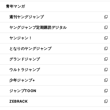
開
ウ
ン
ウ
し
青年マンガ
く
で
ド
ィ
い
開
ウ
ン
ウ
週刊ヤングジャンプ
く
で
ド
ィ
新
開
ウ
ン
し
ヤングジャンプ定期購読デジタル
く
で
ド
い
新
開
ウ
ウ
し
ヤンジャン！
く
で
ィ
い
新
開
ン
ウ
し
となりのヤングジャンプ
く
ド
ィ
い
新
ウ
ン
ウ
し
グランドジャンプ
で
ド
ィ
い
新
開
ウ
ン
ウ
し
ウルトラジャンプ
く
で
ド
ィ
い
新
開
ウ
ン
ウ
し
少年ジャンプ+
く
で
ド
ィ
い
新
開
ウ
ン
ウ
し
ジャンプTOON
く
で
ド
ィ
い
新
開
ウ
ン
ウ
し
ZEBRACK
く
で
ド
ィ
い
新
開
ウ
ン
ウ
し