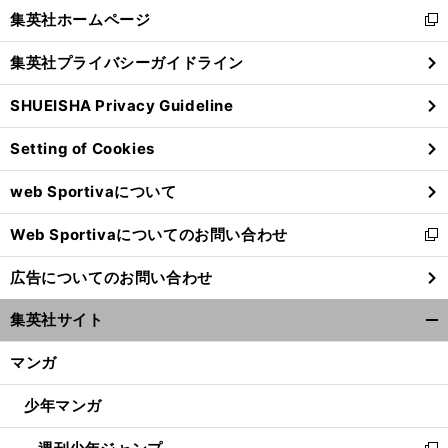
く/
集英社ホームページ
新
閉
し
じ
集英社プライバシーガイドライン
い
る
ウ
SHUEISHA Privacy Guideline
ィ
ン
Setting of Cookies
ド
ウ
web Sportivaについて
で
開
Web Sportivaについてのお問い合わせ
く
新
し
広告についてのお問い合わせ
い
ウ
集英社サイト
ィ
開
ン
く/
マンガ
ド
閉
ウ
じ
少年マンガ
で
る
開