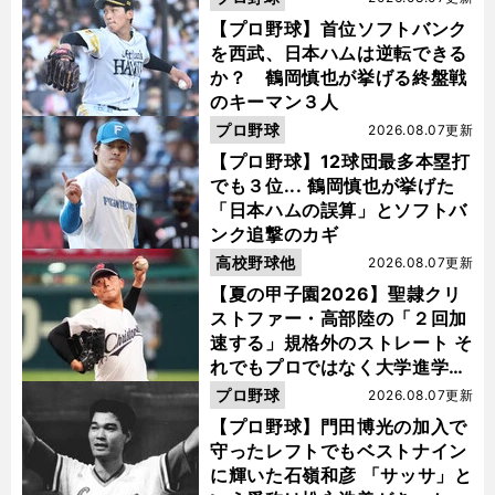
【プロ野球】首位ソフトバンク
を西武、日本ハムは逆転できる
か？ 鶴岡慎也が挙げる終盤戦
のキーマン３人
プロ野球
2026.08.07更新
【プロ野球】12球団最多本塁打
でも３位... 鶴岡慎也が挙げた
「日本ハムの誤算」とソフトバ
ンク追撃のカギ
高校野球他
2026.08.07更新
【夏の甲子園2026】聖隷クリ
ストファー・高部陸の「２回加
速する」規格外のストレート そ
れでもプロではなく大学進学を
選ぶ理由
プロ野球
2026.08.07更新
【プロ野球】門田博光の加入で
守ったレフトでもベストナイン
に輝いた石嶺和彦 「サッサ」と