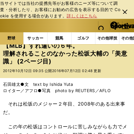
当サイトでは当社の提携先等がお客様のニーズ等について調
査・分析したり、お客様にお勧めの広告を表⽰する⽬的で Co
閉じ
okie を使⽤する場合があります。
詳しくはこちら
る
マイペ
web Sportiva (webスポルティーバ)
検索
メニュ
we
ー
野球の記事一覧
MLB
MLB
【MLB】すれ違い
b
ジ
野球
サッカー
競馬
ゴルフ
その他球技
その他
ス
【MLB】すれ違いの６年。
ポ
理解されることのなかった松坂大輔の「美意
ル
識」 (2ページ目)
テ
ィ
2012年10月12日 09:35 公開
2016年07月12日 02:48 更新
ー
バ
石田雄太●文 text by Ishida Yuta
ロイター／アフロ●写真 photo by REUTERS／AFLO
それは松坂のメジャー２年目、2008年のある出来事
だ。
この年の松坂はコントロールに苦しみながらも力でメ