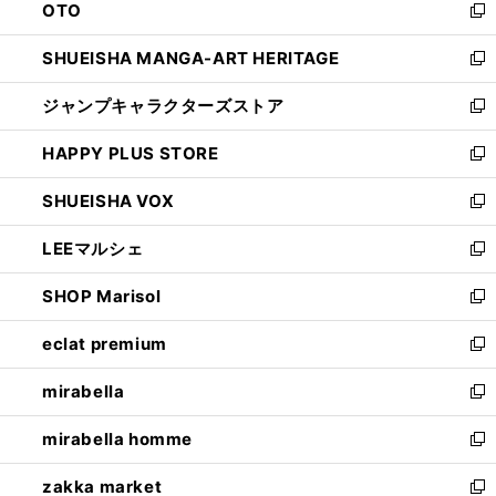
OTO
で
ド
新
開
ウ
し
SHUEISHA MANGA-ART HERITAGE
く
で
い
新
開
ウ
し
ジャンプキャラクターズストア
く
ィ
い
新
ン
ウ
し
HAPPY PLUS STORE
ド
ィ
い
新
ウ
ン
ウ
し
SHUEISHA VOX
で
ド
ィ
い
新
開
ウ
ン
ウ
し
LEEマルシェ
く
で
ド
ィ
い
新
開
ウ
ン
ウ
し
SHOP Marisol
く
で
ド
ィ
い
新
開
ウ
ン
ウ
し
eclat premium
く
で
ド
ィ
い
新
開
ウ
ン
ウ
し
mirabella
く
で
ド
ィ
い
新
開
ウ
ン
ウ
し
mirabella homme
く
で
ド
ィ
い
新
開
ウ
ン
ウ
し
zakka market
く
で
ド
ィ
い
新