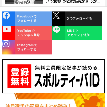
いう愛称は松永浩美がきっか
け？
cebo
X
Facebookで
Xでフォローする
ok
フォローする
uTube
LINE
YouTubeで
LINEで
チャンネル登録
アカウント追加
stagra
Instagramで
m
フォローする