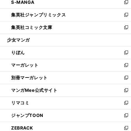
S-MANGA
く
で
ド
ィ
い
新
開
ウ
ン
ウ
し
集英社ジャンプリミックス
く
で
ド
ィ
い
新
開
ウ
ン
ウ
し
集英社コミック文庫
く
で
ド
ィ
い
新
開
ウ
ン
ウ
し
少女マンガ
く
で
ド
ィ
い
開
ウ
ン
ウ
りぼん
く
で
ド
ィ
新
開
ウ
ン
し
マーガレット
く
で
ド
い
新
開
ウ
ウ
し
別冊マーガレット
く
で
ィ
い
新
開
ン
ウ
し
マンガMee公式サイト
く
ド
ィ
い
新
ウ
ン
ウ
し
リマコミ
で
ド
ィ
い
新
開
ウ
ン
ウ
し
ジャンプTOON
く
で
ド
ィ
い
新
開
ウ
ン
ウ
し
ZEBRACK
く
で
ド
ィ
い
新