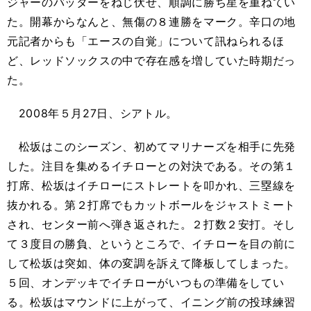
ジャーのバッターをねじ伏せ、順調に勝ち星を重ねてい
た。開幕からなんと、無傷の８連勝をマーク。辛口の地
元記者からも「エースの自覚」について訊ねられるほ
ど、レッドソックスの中で存在感を増していた時期だっ
た。
2008年５月27日、シアトル。
松坂はこのシーズン、初めてマリナーズを相手に先発
した。注目を集めるイチローとの対決である。その第１
打席、松坂はイチローにストレートを叩かれ、三塁線を
抜かれる。第２打席でもカットボールをジャストミート
され、センター前へ弾き返された。２打数２安打。そし
て３度目の勝負、というところで、イチローを目の前に
して松坂は突如、体の変調を訴えて降板してしまった。
５回、オンデッキでイチローがいつもの準備をしてい
る。松坂はマウンドに上がって、イニング前の投球練習