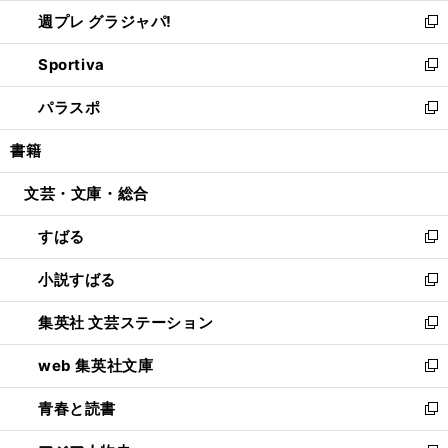
ウ
ウ
し
週プレ グラジャパ!
く
で
ィ
い
新
開
ン
ウ
し
Sportiva
く
ド
ィ
い
新
ウ
ン
ウ
し
パラスポ
で
ド
ィ
い
新
開
ウ
ン
ウ
し
書籍
く
で
ド
ィ
い
開
ウ
ン
ウ
文芸・文庫・総合
く
で
ド
ィ
開
ウ
ン
すばる
く
で
ド
新
開
ウ
し
小説すばる
く
で
い
新
開
ウ
し
集英社 文芸ステーション
く
ィ
い
新
ン
ウ
し
web 集英社文庫
ド
ィ
い
新
ウ
ン
ウ
し
青春と読書
で
ド
ィ
い
新
開
ウ
ン
ウ
し