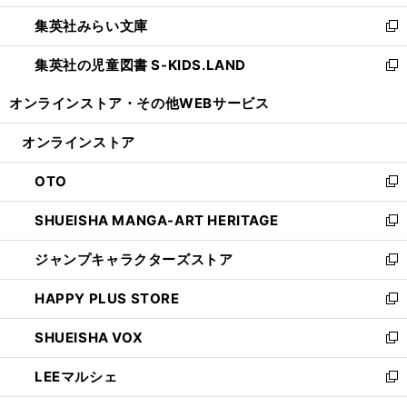
開
ウ
ン
ウ
集英社みらい文庫
く
で
ド
ィ
新
開
ウ
ン
し
集英社の児童図書 S-KIDS.LAND
く
で
ド
い
新
開
ウ
ウ
し
オンラインストア・
その他WEBサービス
く
で
ィ
い
開
ン
ウ
オンラインストア
く
ド
ィ
ウ
ン
OTO
で
ド
新
開
ウ
し
SHUEISHA MANGA-ART HERITAGE
く
で
い
新
開
ウ
し
ジャンプキャラクターズストア
く
ィ
い
新
ン
ウ
し
HAPPY PLUS STORE
ド
ィ
い
新
ウ
ン
ウ
し
SHUEISHA VOX
で
ド
ィ
い
新
開
ウ
ン
ウ
し
LEEマルシェ
く
で
ド
ィ
い
新
開
ウ
ン
ウ
し