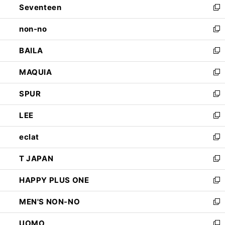
Seventeen
く
で
ド
新
開
ウ
し
non-no
く
で
い
新
開
ウ
し
BAILA
く
ィ
い
新
ン
ウ
し
MAQUIA
ド
ィ
い
新
ウ
ン
ウ
し
SPUR
で
ド
ィ
い
新
開
ウ
ン
ウ
し
LEE
く
で
ド
ィ
い
新
開
ウ
ン
ウ
し
eclat
く
で
ド
ィ
い
新
開
ウ
ン
ウ
し
T JAPAN
く
で
ド
ィ
い
新
開
ウ
ン
ウ
し
HAPPY PLUS ONE
く
で
ド
ィ
い
新
開
ウ
ン
ウ
し
MEN'S NON-NO
く
で
ド
ィ
い
新
開
ウ
ン
ウ
し
UOMO
く
で
ド
ィ
い