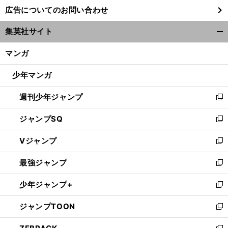
し
広告についてのお問い合わせ
い
ウ
集英社サイト
ィ
開
ン
く/
マンガ
ド
閉
ウ
じ
少年マンガ
で
る
開
週刊少年ジャンプ
く
新
し
ジャンプSQ
い
新
ウ
し
Vジャンプ
ィ
い
新
ン
ウ
し
最強ジャンプ
ド
ィ
い
新
ウ
ン
ウ
し
少年ジャンプ+
で
ド
ィ
い
新
開
ウ
ン
ウ
し
ジャンプTOON
く
で
ド
ィ
い
新
開
ウ
ン
ウ
し
く