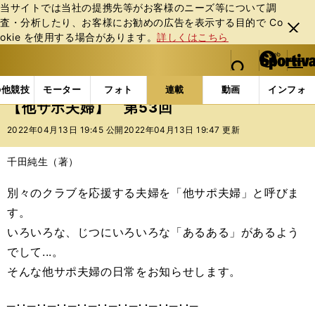
当サイトでは当社の提携先等がお客様のニーズ等について調
査・分析したり、お客様にお勧めの広告を表⽰する⽬的で Co
閉じ
okie を使⽤する場合があります。
詳しくはこちら
る
マイペ
web Sportiva (webスポルティーバ)
検索
メニュ
we
ー
連載コラム
スポマン！
他サポ夫婦
【他サポ夫婦
b
ジ
の他競技
モーター
フォト
連載
動画
インフォ
ス
【他サポ夫婦】 第53回
ポ
ル
2022年04月13日 19:45 公開
2022年04月13日 19:47 更新
テ
ィ
千田純生（著）
ー
バ
別々のクラブを応援する夫婦を「他サポ夫婦」と呼びま
す。
いろいろな、じつにいろいろな「あるある」があるよう
でして...。
そんな他サポ夫婦の日常をお知らせします。
─･･─･･─･･─･･─･･─･･─･･─･･─･･─