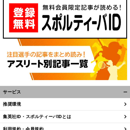
サービス
開
く/
推奨環境
閉
じ
集英社ID・スポルティーバIDとは
る
利用規約・会員規約