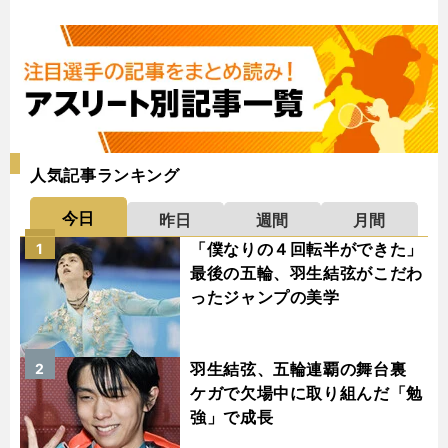
人気記事ランキング
今日
昨日
週間
月間
「僕なりの４回転半ができた」
1
最後の五輪、羽生結弦がこだわ
ったジャンプの美学
羽生結弦、五輪連覇の舞台裏
2
ケガで欠場中に取り組んだ「勉
強」で成長