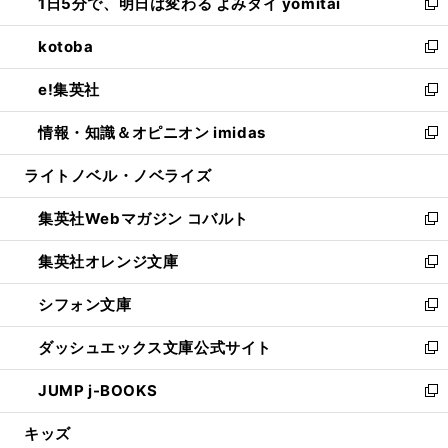
1日5分で、明日は変わる よみタイ yomitai
で
ド
ィ
い
新
開
ウ
ン
ウ
し
kotoba
く
で
ド
ィ
い
新
開
ウ
ン
ウ
し
e!集英社
く
で
ド
ィ
い
新
開
ウ
ン
ウ
し
情報・知識＆オピニオン imidas
く
で
ド
ィ
い
新
開
ウ
ン
ウ
し
ライトノベル・ノベライズ
く
で
ド
ィ
い
開
ウ
ン
ウ
集英社Webマガジン コバルト
く
で
ド
ィ
新
開
ウ
ン
し
集英社オレンジ文庫
く
で
ド
い
新
開
ウ
ウ
し
シフォン文庫
く
で
ィ
い
新
開
ン
ウ
し
ダッシュエックス文庫公式サイト
く
ド
ィ
い
新
ウ
ン
ウ
し
JUMP j-BOOKS
で
ド
ィ
い
新
開
ウ
ン
ウ
し
キッズ
く
で
ド
ィ
い