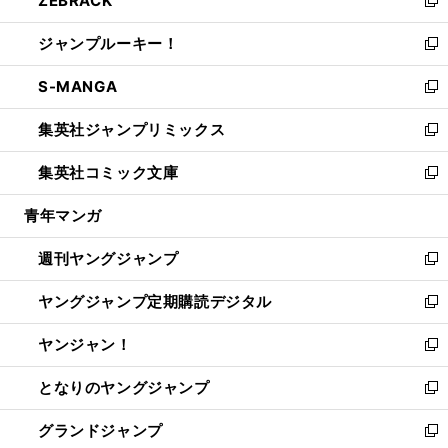
ZEBRACK
で
ド
ィ
い
新
開
ウ
ン
ウ
し
ジャンプルーキー！
く
で
ド
ィ
い
新
開
ウ
ン
ウ
し
S-MANGA
く
で
ド
ィ
い
新
開
ウ
ン
ウ
し
集英社ジャンプリミックス
く
で
ド
ィ
い
新
開
ウ
ン
ウ
し
集英社コミック文庫
く
で
ド
ィ
い
新
開
ウ
ン
ウ
し
青年マンガ
く
で
ド
ィ
い
開
ウ
ン
ウ
週刊ヤングジャンプ
く
で
ド
ィ
新
開
ウ
ン
し
ヤングジャンプ定期購読デジタル
く
で
ド
い
新
開
ウ
ウ
し
ヤンジャン！
く
で
ィ
い
新
開
ン
ウ
し
となりのヤングジャンプ
く
ド
ィ
い
新
ウ
ン
ウ
し
グランドジャンプ
で
ド
ィ
い
新