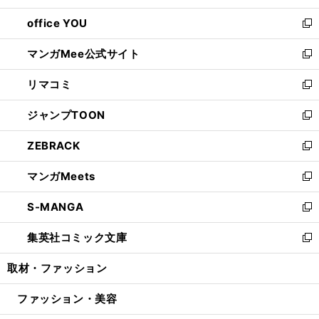
開
ウ
ウ
し
office YOU
く
で
ィ
い
新
開
ン
ウ
し
マンガMee公式サイト
く
ド
ィ
い
新
ウ
ン
ウ
し
リマコミ
で
ド
ィ
い
新
開
ウ
ン
ウ
し
ジャンプTOON
く
で
ド
ィ
い
新
開
ウ
ン
ウ
し
ZEBRACK
く
で
ド
ィ
い
新
開
ウ
ン
ウ
し
マンガMeets
く
で
ド
ィ
い
新
開
ウ
ン
ウ
し
S-MANGA
く
で
ド
ィ
い
新
開
ウ
ン
ウ
し
集英社コミック文庫
く
で
ド
ィ
い
新
開
ウ
ン
ウ
し
取材・ファッション
く
で
ド
ィ
い
開
ウ
ン
ウ
ファッション・美容
く
で
ド
ィ
開
ウ
ン