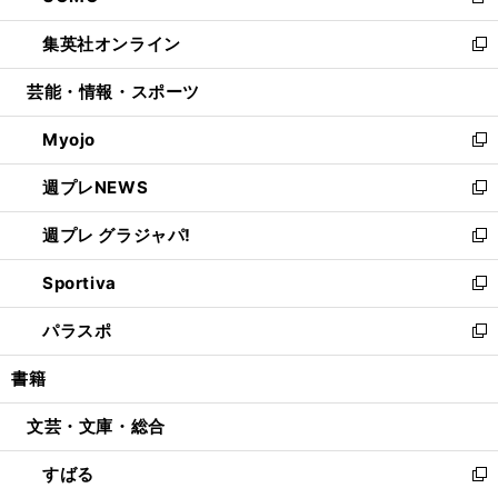
新
開
ウ
ン
ウ
し
集英社オンライン
く
で
ド
ィ
い
新
開
ウ
ン
ウ
し
芸能・情報・スポーツ
く
で
ド
ィ
い
開
ウ
ン
ウ
Myojo
く
で
ド
ィ
新
開
ウ
ン
し
週プレNEWS
く
で
ド
い
新
開
ウ
ウ
し
週プレ グラジャパ!
く
で
ィ
い
新
開
ン
ウ
し
Sportiva
く
ド
ィ
い
新
ウ
ン
ウ
し
パラスポ
で
ド
ィ
い
新
開
ウ
ン
ウ
し
書籍
く
で
ド
ィ
い
開
ウ
ン
ウ
文芸・文庫・総合
く
で
ド
ィ
開
ウ
ン
すばる
く
で
ド
新
開