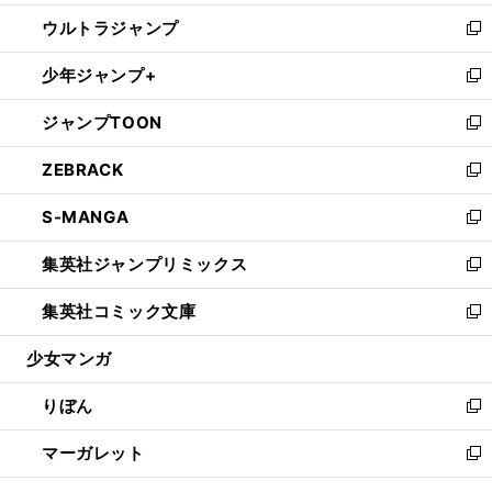
開
ウ
ン
ウ
し
ウルトラジャンプ
く
で
ド
ィ
い
新
開
ウ
ン
ウ
し
少年ジャンプ+
く
で
ド
ィ
い
新
開
ウ
ン
ウ
し
ジャンプTOON
く
で
ド
ィ
い
新
開
ウ
ン
ウ
し
ZEBRACK
く
で
ド
ィ
い
新
開
ウ
ン
ウ
し
S-MANGA
く
で
ド
ィ
い
新
開
ウ
ン
ウ
し
集英社ジャンプリミックス
く
で
ド
ィ
い
新
開
ウ
ン
ウ
し
集英社コミック文庫
く
で
ド
ィ
い
新
開
ウ
ン
ウ
し
少女マンガ
く
で
ド
ィ
い
開
ウ
ン
ウ
りぼん
く
で
ド
ィ
新
開
ウ
ン
し
マーガレット
く
で
ド
い
新
開
ウ
ウ
し