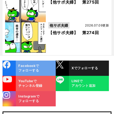
【他サポ夫婦】 第275回
他サポ夫婦
2026.07.09更新
【他サポ夫婦】 第274回
cebo
X
Facebookで
Xでフォローする
ok
フォローする
uTube
LINE
YouTubeで
LINEで
チャンネル登録
アカウント追加
stagra
Instagramで
m
フォローする