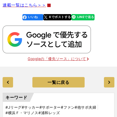
連載一覧はこちら＞＞
いいね
Xでポストする
LINEで送る
line
faceboo
x
k
Googleの「優先ソース」について
一覧に戻る
キーワード
#Jリーグ
#サッカー
#サポーター
#ファン
#他サポ夫婦
#横浜Ｆ・マリノス
#浦和レッズ