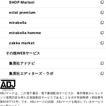
SHOP Marisol
く
で
ド
ィ
い
新
開
ウ
ン
ウ
し
eclat premium
く
で
ド
ィ
い
新
開
ウ
ン
ウ
し
mirabella
く
で
ド
ィ
い
新
開
ウ
ン
ウ
し
mirabella homme
く
で
ド
ィ
い
新
開
ウ
ン
ウ
し
zakka market
く
で
ド
ィ
い
新
開
ウ
ン
ウ
し
その他WEBサービス
く
で
ド
ィ
い
開
ウ
ン
ウ
集英社アドナビ
く
で
ド
ィ
新
開
ウ
ン
し
集英社エディターズ・ラボ
く
で
ド
い
新
開
ウ
ウ
し
く
で
ィ
い
開
ン
ウ
ABJマークは、この電子書店・電子書籍配信サービスが、著作権者からコンテ
く
ド
ィ
ンツ使用許諾を得た正規版配信サービスであることを示す登録商標（登録番号
ウ
ン
第6091713号）です。ABJマークの詳細、ABJマークを掲示しているサービス
で
ド
の一覧はこちら。