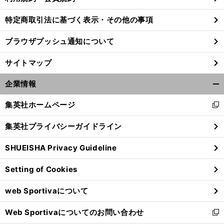
特定商取引法に基づく表示・その他の事項
ブラウザプッシュ通知について
サイトマップ
企業情報
開
く/
集英社ホームページ
新
閉
し
じ
集英社プライバシーガイドライン
い
る
ウ
SHUEISHA Privacy Guideline
ィ
】
【
プ
】
ロ野球ファンの漫画
第14回
ン
VAR
vo
.110
Setting of Cookies
ド
ウ
web Sportivaについて
で
開
Web Sportivaについてのお問い合わせ
く
新