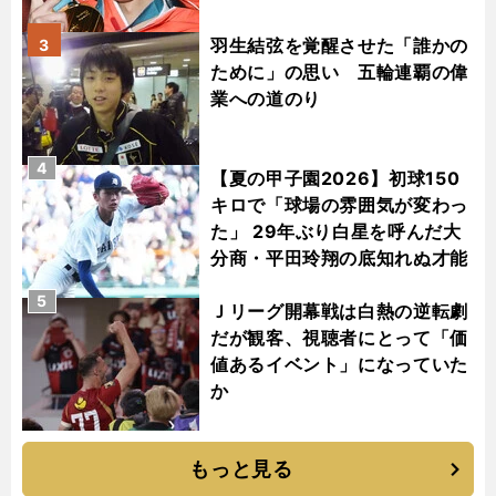
羽生結弦を覚醒させた「誰かの
3
ために」の思い 五輪連覇の偉
業への道のり
4
【夏の甲子園2026】初球150
キロで「球場の雰囲気が変わっ
た」 29年ぶり白星を呼んだ大
分商・平田玲翔の底知れぬ才能
5
Ｊリーグ開幕戦は白熱の逆転劇
だが観客、視聴者にとって「価
値あるイベント」になっていた
か
もっと見る