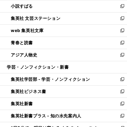
ウ
し
小説すばる
く
で
い
新
開
ウ
し
集英社 文芸ステーション
く
ィ
い
新
ン
ウ
し
web 集英社文庫
ド
ィ
い
新
ウ
ン
ウ
し
青春と読書
で
ド
ィ
い
新
開
ウ
ン
ウ
し
アジア人物史
く
で
ド
ィ
い
新
開
ウ
ン
ウ
し
学芸・ノンフィクション・新書
く
で
ド
ィ
い
開
ウ
ン
ウ
集英社学芸部 - 学芸・ノンフィクション
く
で
ド
ィ
新
開
ウ
ン
し
集英社ビジネス書
く
で
ド
い
新
開
ウ
ウ
し
集英社新書
く
で
ィ
い
新
開
ン
ウ
し
集英社新書プラス - 知の水先案内人
く
ド
ィ
い
新
ウ
ン
ウ
し