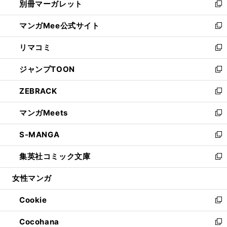
別冊マーガレット
く
で
ィ
い
新
開
ン
ウ
し
マンガMee公式サイト
く
ド
ィ
い
新
ウ
ン
ウ
し
リマコミ
で
ド
ィ
い
新
開
ウ
ン
ウ
し
ジャンプTOON
く
で
ド
ィ
い
新
開
ウ
ン
ウ
し
ZEBRACK
く
で
ド
ィ
い
新
開
ウ
ン
ウ
し
マンガMeets
く
で
ド
ィ
い
新
開
ウ
ン
ウ
し
S-MANGA
く
で
ド
ィ
い
新
開
ウ
ン
ウ
し
集英社コミック文庫
く
で
ド
ィ
い
新
開
ウ
ン
ウ
し
女性マンガ
く
で
ド
ィ
い
開
ウ
ン
ウ
Cookie
く
で
ド
ィ
新
開
ウ
ン
し
Cocohana
く
で
ド
い
新