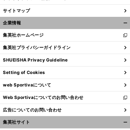
サイトマップ
企業情報
開
く/
集英社ホームページ
新
閉
し
じ
集英社プライバシーガイドライン
い
る
ウ
SHUEISHA Privacy Guideline
ィ
ン
Setting of Cookies
ド
ウ
web Sportivaについて
で
開
Web Sportivaについてのお問い合わせ
く
新
し
広告についてのお問い合わせ
い
ウ
集英社サイト
ィ
開
ン