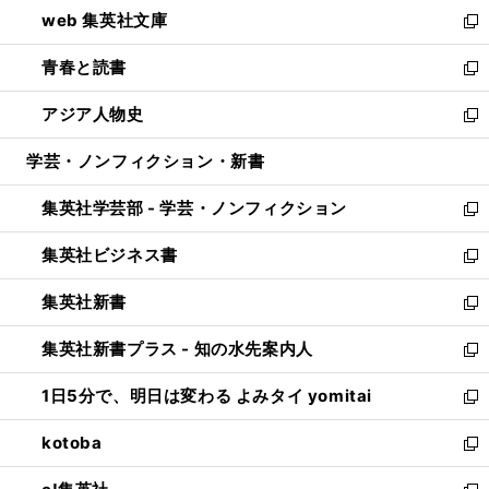
ウ
し
web 集英社文庫
ド
ィ
い
新
ウ
ン
ウ
し
青春と読書
で
ド
ィ
い
新
開
ウ
ン
ウ
し
アジア人物史
く
で
ド
ィ
い
新
開
ウ
ン
ウ
し
学芸・ノンフィクション・新書
く
で
ド
ィ
い
開
ウ
ン
ウ
集英社学芸部 - 学芸・ノンフィクション
く
で
ド
ィ
新
開
ウ
ン
し
集英社ビジネス書
く
で
ド
い
新
開
ウ
ウ
し
集英社新書
く
で
ィ
い
新
開
ン
ウ
し
集英社新書プラス - 知の水先案内人
く
ド
ィ
い
新
ウ
ン
ウ
し
1日5分で、明日は変わる よみタイ yomitai
で
ド
ィ
い
新
開
ウ
ン
ウ
し
kotoba
く
で
ド
ィ
い
新
開
ウ
ン
ウ
し