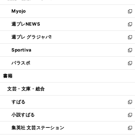
開
ウ
ン
ウ
Myojo
く
で
ド
ィ
新
開
ウ
ン
し
週プレNEWS
く
で
ド
い
新
開
ウ
ウ
し
週プレ グラジャパ!
く
で
ィ
い
新
開
ン
ウ
し
Sportiva
く
ド
ィ
い
新
ウ
ン
ウ
し
パラスポ
で
ド
ィ
い
新
開
ウ
ン
ウ
し
書籍
く
で
ド
ィ
い
開
ウ
ン
ウ
文芸・文庫・総合
く
で
ド
ィ
開
ウ
ン
すばる
く
で
ド
新
開
ウ
し
小説すばる
く
で
い
新
開
ウ
し
集英社 文芸ステーション
く
ィ
い
新
ン