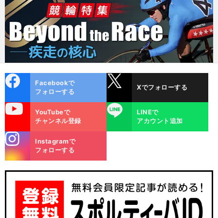
cebo
X
Facebookで
Xでフォローする
ok
フォローする
uTube
LINE
YouTubeで
LINEで
チャンネル登録
アカウント追加
stagra
Instagramで
m
フォローする