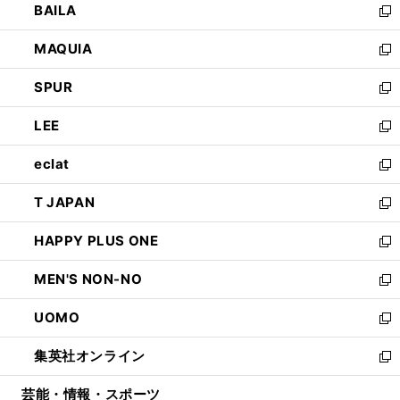
BAILA
く
ィ
い
新
ン
ウ
し
MAQUIA
ド
ィ
い
新
ウ
ン
ウ
し
SPUR
で
ド
ィ
い
新
開
ウ
ン
ウ
し
LEE
く
で
ド
ィ
い
新
開
ウ
ン
ウ
し
eclat
く
で
ド
ィ
い
新
開
ウ
ン
ウ
し
T JAPAN
く
で
ド
ィ
い
新
開
ウ
ン
ウ
し
HAPPY PLUS ONE
く
で
ド
ィ
い
新
開
ウ
ン
ウ
し
MEN'S NON-NO
く
で
ド
ィ
い
新
開
ウ
ン
ウ
し
UOMO
く
で
ド
ィ
い
新
開
ウ
ン
ウ
し
集英社オンライン
く
で
ド
ィ
い
新
開
ウ
ン
ウ
し
芸能・情報・スポーツ
く
で
ド
ィ
い