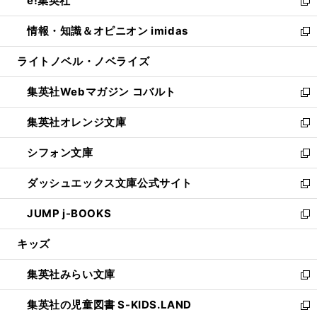
e!集英社
く
で
ド
ィ
い
新
開
ウ
ン
ウ
し
情報・知識＆オピニオン imidas
く
で
ド
ィ
い
新
開
ウ
ン
ウ
し
ライトノベル・ノベライズ
く
で
ド
ィ
い
開
ウ
ン
ウ
集英社Webマガジン コバルト
く
で
ド
ィ
新
開
ウ
ン
し
集英社オレンジ文庫
く
で
ド
い
新
開
ウ
ウ
し
シフォン文庫
く
で
ィ
い
新
開
ン
ウ
し
ダッシュエックス文庫公式サイト
く
ド
ィ
い
新
ウ
ン
ウ
し
JUMP j-BOOKS
で
ド
ィ
い
新
開
ウ
ン
ウ
し
キッズ
く
で
ド
ィ
い
開
ウ
ン
ウ
集英社みらい文庫
く
で
ド
ィ
新
開
ウ
ン
し
集英社の児童図書 S-KIDS.LAND
く
で
ド
い
新