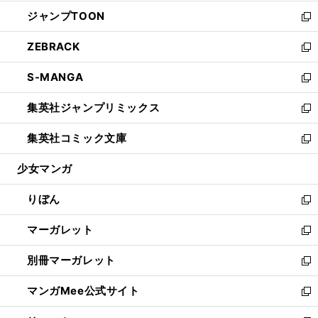
開
ウ
ン
ウ
し
ジャンプTOON
く
で
ド
ィ
い
新
開
ウ
ン
ウ
し
ZEBRACK
く
で
ド
ィ
い
新
開
ウ
ン
ウ
し
S-MANGA
く
で
ド
ィ
い
新
開
ウ
ン
ウ
し
集英社ジャンプリミックス
く
で
ド
ィ
い
新
開
ウ
ン
ウ
し
集英社コミック文庫
く
で
ド
ィ
い
新
開
ウ
ン
ウ
し
少女マンガ
く
で
ド
ィ
い
開
ウ
ン
ウ
りぼん
く
で
ド
ィ
新
開
ウ
ン
し
マーガレット
く
で
ド
い
新
開
ウ
ウ
し
別冊マーガレット
く
で
ィ
い
新
開
ン
ウ
し
マンガMee公式サイト
く
ド
ィ
い
新
ウ
ン
ウ
し