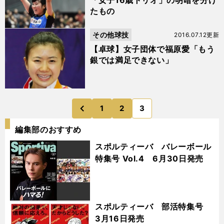
「女子16歳トリオ」の明暗を分け
たもの
その他球技
2016.07.12更新
【卓球】女子団体で福原愛「もう
銀では満足できない」
1
2
3
のページへ
前
編集部のおすすめ
スポルティーバ バレーボール
特集号 Vol.4 6月30日発売
スポルティーバ 部活特集号
3月16日発売