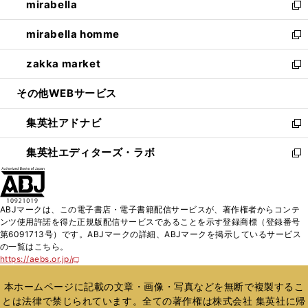
mirabella
く
で
ド
ィ
い
新
開
ウ
ン
ウ
し
mirabella homme
く
で
ド
ィ
い
新
開
ウ
ン
ウ
し
zakka market
く
で
ド
ィ
い
新
開
ウ
ン
ウ
し
その他WEBサービス
く
で
ド
ィ
い
開
ウ
ン
ウ
集英社アドナビ
く
で
ド
ィ
新
開
ウ
ン
し
集英社エディターズ・ラボ
く
で
ド
い
新
開
ウ
ウ
し
く
で
ィ
い
開
ン
ウ
ABJマークは、この電子書店・電子書籍配信サービスが、著作権者からコンテ
く
ド
ィ
ンツ使用許諾を得た正規版配信サービスであることを示す登録商標（登録番号
ウ
ン
第6091713号）です。ABJマークの詳細、ABJマークを掲示しているサービス
で
ド
の一覧はこちら。
開
ウ
https://aebs.or.jp/
新
く
で
し
い
開
本ホームページに記載の文章・画像・写真などを無断で複製するこ
ウ
く
とは法律で禁じられています。全ての著作権は株式会社 集英社に帰
ィ