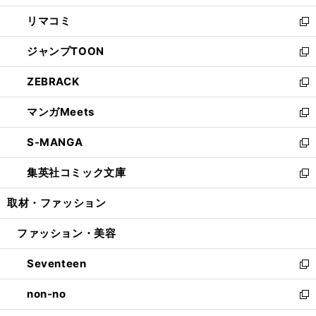
ウ
ン
ウ
し
リマコミ
で
ド
ィ
い
新
開
ウ
ン
ウ
し
ジャンプTOON
く
で
ド
ィ
い
新
開
ウ
ン
ウ
し
ZEBRACK
く
で
ド
ィ
い
新
開
ウ
ン
ウ
し
マンガMeets
く
で
ド
ィ
い
新
開
ウ
ン
ウ
し
S-MANGA
く
で
ド
ィ
い
新
開
ウ
ン
ウ
し
集英社コミック文庫
く
で
ド
ィ
い
新
開
ウ
ン
ウ
し
取材・ファッション
く
で
ド
ィ
い
開
ウ
ン
ウ
ファッション・美容
く
で
ド
ィ
開
ウ
ン
Seventeen
く
で
ド
新
開
ウ
し
non-no
く
で
い
新
開
ウ
し