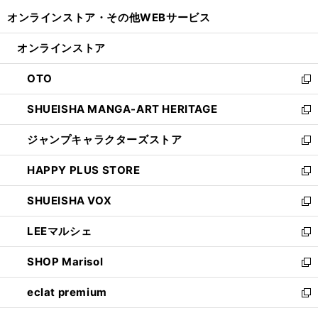
開
ウ
ウ
し
オンラインストア・
その他WEBサービス
く
で
ィ
い
開
ン
ウ
オンラインストア
く
ド
ィ
ウ
ン
OTO
で
ド
新
開
ウ
し
SHUEISHA MANGA-ART HERITAGE
く
で
い
新
開
ウ
し
ジャンプキャラクターズストア
く
ィ
い
新
ン
ウ
し
HAPPY PLUS STORE
ド
ィ
い
新
ウ
ン
ウ
し
SHUEISHA VOX
で
ド
ィ
い
新
開
ウ
ン
ウ
し
LEEマルシェ
く
で
ド
ィ
い
新
開
ウ
ン
ウ
し
SHOP Marisol
く
で
ド
ィ
い
新
開
ウ
ン
ウ
し
eclat premium
く
で
ド
ィ
い
新
開
ウ
ン
ウ
し