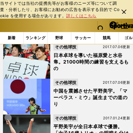
当サイトでは当社の提携先等がお客様のニーズ等について調
査・分析したり、お客様にお勧めの広告を表⽰する⽬的で Co
閉じ
okie を使⽤する場合があります。
詳しくはこちら
る
マイペ
web Sportiva (webスポルティーバ)
検索
メニュ
we
ー
「#平野美宇」の最新ニュース・ 情報 (3ページ目)
b
ジ
新着
ランキング
野球
サッカー
競馬
ゴル
ス
その他球技
2017.07.06更新
ポ
ル
日本卓球を導いた福原愛と水谷
テ
隼。21000時間の練習を支えるも
ィ
の
ー
バ
その他球技
2017.07.06更新
中国を震撼させた平野美宇。「マ
ーベラス・ミウ」誕生までの道の
り
その他球技
2017.01.24更新
平野美宇が全日本卓球で優勝。