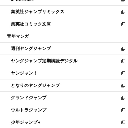
ィ
い
新
開
ウ
ン
ウ
し
集英社ジャンプリミックス
く
で
ド
ィ
い
新
開
ウ
ン
ウ
し
集英社コミック文庫
く
で
ド
ィ
い
新
開
ウ
ン
ウ
し
青年マンガ
く
で
ド
ィ
い
開
ウ
ン
ウ
週刊ヤングジャンプ
く
で
ド
ィ
新
開
ウ
ン
し
ヤングジャンプ定期購読デジタル
く
で
ド
い
新
開
ウ
ウ
し
ヤンジャン！
く
で
ィ
い
新
開
ン
ウ
し
となりのヤングジャンプ
く
ド
ィ
い
新
ウ
ン
ウ
し
グランドジャンプ
で
ド
ィ
い
新
開
ウ
ン
ウ
し
ウルトラジャンプ
く
で
ド
ィ
い
新
開
ウ
ン
ウ
し
少年ジャンプ+
く
で
ド
ィ
い
新