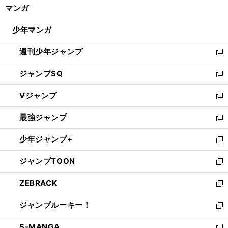
く/
マンガ
ド
閉
ウ
じ
少年マンガ
で
る
開
週刊少年ジャンプ
く
新
し
ジャンプSQ
い
新
ウ
し
Vジャンプ
ィ
い
新
ン
ウ
し
最強ジャンプ
ド
ィ
い
新
ウ
ン
ウ
し
少年ジャンプ+
で
ド
ィ
い
新
開
ウ
ン
ウ
し
ジャンプTOON
く
で
ド
ィ
い
新
開
ウ
ン
ウ
し
ZEBRACK
く
で
ド
ィ
い
新
開
ウ
ン
ウ
し
ジャンプルーキー！
く
で
ド
ィ
い
新
開
ウ
ン
ウ
し
S-MANGA
く
で
ド