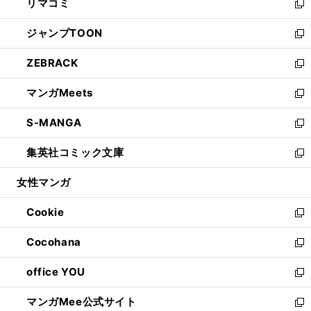
リマコミ
で
ド
ィ
い
新
開
ウ
ン
ウ
し
ジャンプTOON
く
で
ド
ィ
い
新
開
ウ
ン
ウ
し
ZEBRACK
く
で
ド
ィ
い
新
開
ウ
ン
ウ
し
マンガMeets
く
で
ド
ィ
い
新
開
ウ
ン
ウ
し
S-MANGA
く
で
ド
ィ
い
新
開
ウ
ン
ウ
し
集英社コミック文庫
く
で
ド
ィ
い
新
開
ウ
ン
ウ
し
女性マンガ
く
で
ド
ィ
い
開
ウ
ン
ウ
Cookie
く
で
ド
ィ
新
開
ウ
ン
し
Cocohana
く
で
ド
い
新
開
ウ
ウ
し
office YOU
く
で
ィ
い
新
開
ン
ウ
し
マンガMee公式サイト
く
ド
ィ
い
新