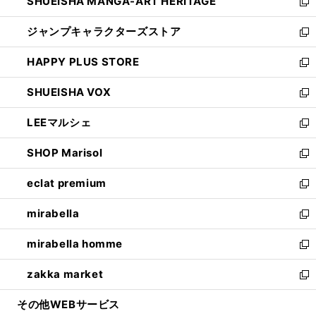
SHUEISHA MANGA-ART HERITAGE
く
で
い
新
開
ウ
し
ジャンプキャラクターズストア
く
ィ
い
新
ン
ウ
し
HAPPY PLUS STORE
ド
ィ
い
新
ウ
ン
ウ
し
SHUEISHA VOX
で
ド
ィ
い
新
開
ウ
ン
ウ
し
LEEマルシェ
く
で
ド
ィ
い
新
開
ウ
ン
ウ
し
SHOP Marisol
く
で
ド
ィ
い
新
開
ウ
ン
ウ
し
eclat premium
く
で
ド
ィ
い
新
開
ウ
ン
ウ
し
mirabella
く
で
ド
ィ
い
新
開
ウ
ン
ウ
し
mirabella homme
く
で
ド
ィ
い
新
開
ウ
ン
ウ
し
zakka market
く
で
ド
ィ
い
新
開
ウ
ン
ウ
し
その他WEBサービス
く
で
ド
ィ
い