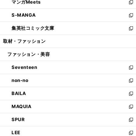
マンガMeets
く
で
ド
ィ
い
新
開
ウ
ン
ウ
し
S-MANGA
く
で
ド
ィ
い
新
開
ウ
ン
ウ
し
集英社コミック文庫
く
で
ド
ィ
い
新
開
ウ
ン
ウ
し
取材・ファッション
く
で
ド
ィ
い
開
ウ
ン
ウ
ファッション・美容
く
で
ド
ィ
開
ウ
ン
Seventeen
く
で
ド
新
開
ウ
し
non-no
く
で
い
新
開
ウ
し
BAILA
く
ィ
い
新
ン
ウ
し
MAQUIA
ド
ィ
い
新
ウ
ン
ウ
し
SPUR
で
ド
ィ
い
新
開
ウ
ン
ウ
し
LEE
く
で
ド
ィ
い
新