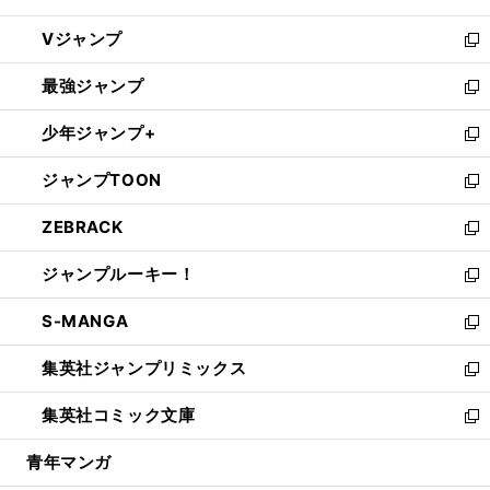
ウ
し
Vジャンプ
ィ
い
新
ン
ウ
し
最強ジャンプ
ド
ィ
い
新
ウ
ン
ウ
し
少年ジャンプ+
で
ド
ィ
い
新
開
ウ
ン
ウ
し
ジャンプTOON
く
で
ド
ィ
い
新
開
ウ
ン
ウ
し
ZEBRACK
く
で
ド
ィ
い
新
開
ウ
ン
ウ
し
ジャンプルーキー！
く
で
ド
ィ
い
新
開
ウ
ン
ウ
し
S-MANGA
く
で
ド
ィ
い
新
開
ウ
ン
ウ
し
集英社ジャンプリミックス
く
で
ド
ィ
い
新
開
ウ
ン
ウ
し
集英社コミック文庫
く
で
ド
ィ
い
新
開
ウ
ン
ウ
し
青年マンガ
く
で
ド
ィ
い
開
ウ
ン
ウ