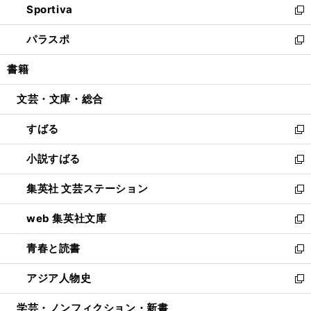
Sportiva
く
ド
ィ
い
新
ウ
ン
ウ
し
パラスポ
で
ド
ィ
い
新
開
ウ
ン
ウ
し
書籍
く
で
ド
ィ
い
開
ウ
ン
ウ
文芸・文庫・総合
く
で
ド
ィ
開
ウ
ン
すばる
く
で
ド
新
開
ウ
し
小説すばる
く
で
い
新
開
ウ
し
集英社 文芸ステーション
く
ィ
い
新
ン
ウ
し
web 集英社文庫
ド
ィ
い
新
ウ
ン
ウ
し
青春と読書
で
ド
ィ
い
新
開
ウ
ン
ウ
し
アジア人物史
く
で
ド
ィ
い
新
開
ウ
ン
ウ
し
学芸・ノンフィクション・新書
く
で
ド
ィ
い