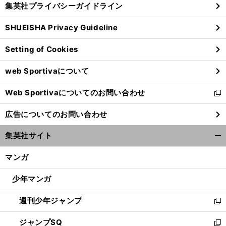
集英社プライバシーガイドライン
い
る
ウ
SHUEISHA Privacy Guideline
ィ
ン
Setting of Cookies
ド
ウ
web Sportivaについて
で
開
Web Sportivaについてのお問い合わせ
く
新
し
広告についてのお問い合わせ
い
ウ
集英社サイト
ィ
開
ン
く/
マンガ
ド
閉
ウ
じ
少年マンガ
で
る
開
週刊少年ジャンプ
く
新
し
ジャンプSQ
い
新