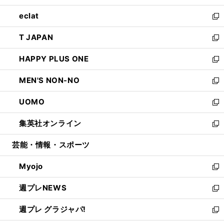
開
ウ
ン
ウ
し
eclat
く
で
ド
ィ
い
新
開
ウ
ン
ウ
し
T JAPAN
く
で
ド
ィ
い
新
開
ウ
ン
ウ
し
HAPPY PLUS ONE
く
で
ド
ィ
い
新
開
ウ
ン
ウ
し
MEN'S NON-NO
く
で
ド
ィ
い
新
開
ウ
ン
ウ
し
UOMO
く
で
ド
ィ
い
新
開
ウ
ン
ウ
し
集英社オンライン
く
で
ド
ィ
い
新
開
ウ
ン
ウ
し
芸能・情報・スポーツ
く
で
ド
ィ
い
開
ウ
ン
ウ
Myojo
く
で
ド
ィ
新
開
ウ
ン
し
週プレNEWS
く
で
ド
い
新
開
ウ
ウ
し
週プレ グラジャパ!
く
で
ィ
い
新
開
ン
ウ
し