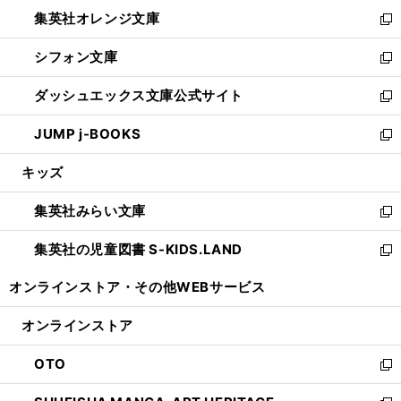
ウ
ン
し
集英社オレンジ文庫
く
で
ド
い
新
開
ウ
ウ
し
シフォン文庫
く
で
ィ
い
新
開
ン
ウ
し
ダッシュエックス文庫公式サイト
く
ド
ィ
い
新
ウ
ン
ウ
し
JUMP j-BOOKS
で
ド
ィ
い
新
開
ウ
ン
ウ
し
キッズ
く
で
ド
ィ
い
開
ウ
ン
ウ
集英社みらい文庫
く
で
ド
ィ
新
開
ウ
ン
し
集英社の児童図書 S-KIDS.LAND
く
で
ド
い
新
開
ウ
ウ
し
オンラインストア・
その他WEBサービス
く
で
ィ
い
開
ン
ウ
オンラインストア
く
ド
ィ
ウ
ン
OTO
で
ド
新
開
ウ
し