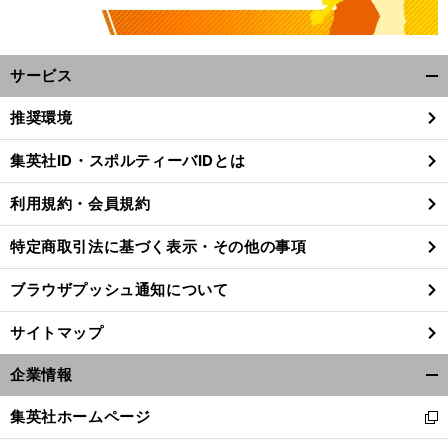
サービス
開
く/
推奨環境
閉
じ
集英社ID・スポルティーバIDとは
る
利用規約・会員規約
特定商取引法に基づく表示・その他の事項
ブラウザプッシュ通知について
サイトマップ
企業情報
開
く/
集英社ホームページ
新
閉
し
じ