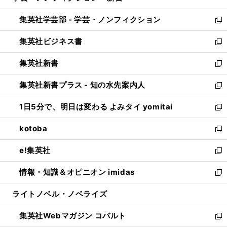
開
ウ
ン
ウ
集英社学芸部 - 学芸・ノンフィクション
く
で
ド
ィ
新
開
ウ
ン
し
集英社ビジネス書
く
で
ド
い
新
開
ウ
ウ
し
集英社新書
く
で
ィ
い
新
開
ン
ウ
し
集英社新書プラス - 知の水先案内人
く
ド
ィ
い
新
ウ
ン
ウ
し
1日5分で、明日は変わる よみタイ yomitai
で
ド
ィ
い
新
開
ウ
ン
ウ
し
kotoba
く
で
ド
ィ
い
新
開
ウ
ン
ウ
し
e!集英社
く
で
ド
ィ
い
新
開
ウ
ン
ウ
し
情報・知識＆オピニオン imidas
く
で
ド
ィ
い
新
開
ウ
ン
ウ
し
ライトノベル・ノベライズ
く
で
ド
ィ
い
開
ウ
ン
ウ
集英社Webマガジン コバルト
く
で
ド
ィ
新
開