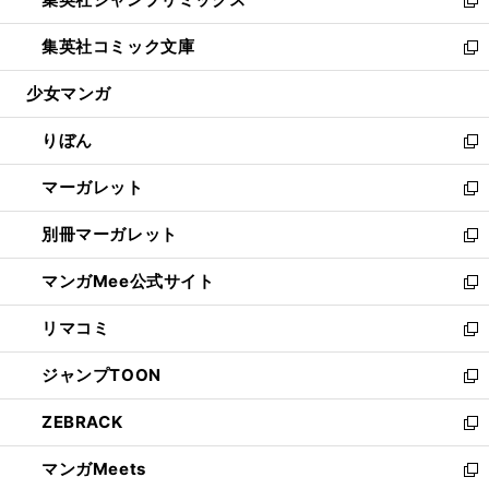
で
ド
ィ
い
新
開
ウ
ン
ウ
し
集英社コミック文庫
く
で
ド
ィ
い
新
開
ウ
ン
ウ
し
少女マンガ
く
で
ド
ィ
い
開
ウ
ン
ウ
りぼん
く
で
ド
ィ
新
開
ウ
ン
し
マーガレット
く
で
ド
い
新
開
ウ
ウ
し
別冊マーガレット
く
で
ィ
い
新
開
ン
ウ
し
マンガMee公式サイト
く
ド
ィ
い
新
ウ
ン
ウ
し
リマコミ
で
ド
ィ
い
新
開
ウ
ン
ウ
し
ジャンプTOON
く
で
ド
ィ
い
新
開
ウ
ン
ウ
し
ZEBRACK
く
で
ド
ィ
い
新
開
ウ
ン
ウ
し
マンガMeets
く
で
ド
ィ
い
新