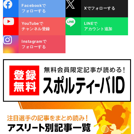
cebo
X
Facebookで
Xでフォローする
ok
フォローする
uTube
LINE
YouTubeで
LINEで
チャンネル登録
アカウント追加
stagra
Instagramで
m
フォローする