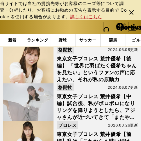
当サイトでは当社の提携先等がお客様のニーズ等について調
査・分析したり、お客様にお勧めの広告を表⽰する⽬的で Co
閉じ
okie を使⽤する場合があります。
詳しくはこちら
る
マイペ
web Sportiva (webスポルティーバ)
検索
メニュ
we
ー
「#SKE」の最新ニュース・ 情報
b
ジ
新着
ランキング
野球
サッカー
競馬
ゴル
ス
格闘技
2024.06.08更新
ポ
ル
東京女子プロレス 荒井優希【後
テ
編】 「世界に羽ばたく優希ちゃん
ィ
を見たい」というファンの声に応
ー
えたい、それが私の原動力
バ
格闘技
2024.06.07更新
東京女子プロレス 荒井優希【中
編】試合後、私がボロボロになり
リングを降りようとしたら、アジ
ャさんが近づいてきて「またやろ
うな」って
プロレス
2026.03.26更新
東京女子プロレス 荒井優希【前