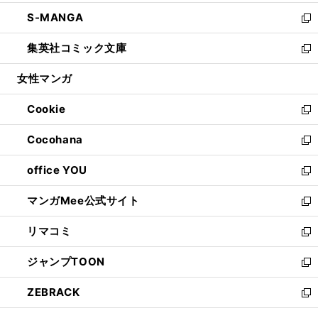
開
ウ
ン
ウ
し
S-MANGA
く
で
ド
ィ
い
新
開
ウ
ン
ウ
し
集英社コミック文庫
く
で
ド
ィ
い
新
開
ウ
ン
ウ
し
女性マンガ
く
で
ド
ィ
い
開
ウ
ン
ウ
Cookie
く
で
ド
ィ
新
開
ウ
ン
し
Cocohana
く
で
ド
い
新
開
ウ
ウ
し
office YOU
く
で
ィ
い
新
開
ン
ウ
し
マンガMee公式サイト
く
ド
ィ
い
新
ウ
ン
ウ
し
リマコミ
で
ド
ィ
い
新
開
ウ
ン
ウ
し
ジャンプTOON
く
で
ド
ィ
い
新
開
ウ
ン
ウ
し
ZEBRACK
く
で
ド
ィ
い
新
開
ウ
ン
ウ
し