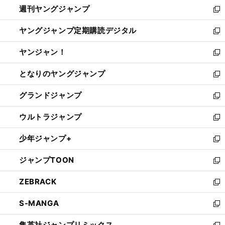
週刊ヤングジャンプ
く
で
ド
ィ
新
開
ウ
ン
し
ヤングジャンプ定期購読デジタル
く
で
ド
い
新
開
ウ
ウ
し
ヤンジャン！
く
で
ィ
い
新
開
ン
ウ
し
となりのヤングジャンプ
く
ド
ィ
い
新
ウ
ン
ウ
し
グランドジャンプ
で
ド
ィ
い
新
開
ウ
ン
ウ
し
ウルトラジャンプ
く
で
ド
ィ
い
新
開
ウ
ン
ウ
し
少年ジャンプ+
く
で
ド
ィ
い
新
開
ウ
ン
ウ
し
ジャンプTOON
く
で
ド
ィ
い
新
開
ウ
ン
ウ
し
ZEBRACK
く
で
ド
ィ
い
新
開
ウ
ン
ウ
し
S-MANGA
く
で
ド
ィ
い
新
開
ウ
ン
ウ
し
集英社ジャンプリミックス
く