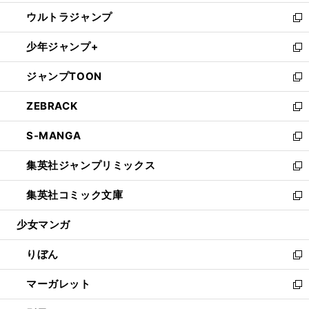
開
ウ
ン
ウ
し
ウルトラジャンプ
く
で
ド
ィ
い
新
開
ウ
ン
ウ
し
少年ジャンプ+
く
で
ド
ィ
い
新
開
ウ
ン
ウ
し
ジャンプTOON
く
で
ド
ィ
い
新
開
ウ
ン
ウ
し
ZEBRACK
く
で
ド
ィ
い
新
開
ウ
ン
ウ
し
S-MANGA
く
で
ド
ィ
い
新
開
ウ
ン
ウ
し
集英社ジャンプリミックス
く
で
ド
ィ
い
新
開
ウ
ン
ウ
し
集英社コミック文庫
く
で
ド
ィ
い
新
開
ウ
ン
ウ
し
少女マンガ
く
で
ド
ィ
い
開
ウ
ン
ウ
りぼん
く
で
ド
ィ
新
開
ウ
ン
し
マーガレット
く
で
ド
い
新
開
ウ
ウ
し