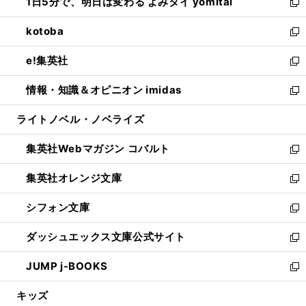
1日5分で、明日は変わる よみタイ yomitai
で
ド
ィ
い
新
開
ウ
ン
ウ
し
kotoba
く
で
ド
ィ
い
新
開
ウ
ン
ウ
し
e!集英社
く
で
ド
ィ
い
新
開
ウ
ン
ウ
し
情報・知識＆オピニオン imidas
く
で
ド
ィ
い
新
開
ウ
ン
ウ
し
ライトノベル・ノベライズ
く
で
ド
ィ
い
開
ウ
ン
ウ
集英社Webマガジン コバルト
く
で
ド
ィ
新
開
ウ
ン
し
集英社オレンジ文庫
く
で
ド
い
新
開
ウ
ウ
し
シフォン文庫
く
で
ィ
い
新
開
ン
ウ
し
ダッシュエックス文庫公式サイト
く
ド
ィ
い
新
ウ
ン
ウ
し
JUMP j-BOOKS
で
ド
ィ
い
新
開
ウ
ン
ウ
し
キッズ
く
で
ド
ィ
い