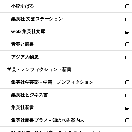
ウ
し
小説すばる
く
で
い
新
開
ウ
し
集英社 文芸ステーション
く
ィ
い
新
ン
ウ
し
web 集英社文庫
ド
ィ
い
新
ウ
ン
ウ
し
青春と読書
で
ド
ィ
い
新
開
ウ
ン
ウ
し
アジア人物史
く
で
ド
ィ
い
新
開
ウ
ン
ウ
し
学芸・ノンフィクション・新書
く
で
ド
ィ
い
開
ウ
ン
ウ
集英社学芸部 - 学芸・ノンフィクション
く
で
ド
ィ
新
開
ウ
ン
し
集英社ビジネス書
く
で
ド
い
新
開
ウ
ウ
し
集英社新書
く
で
ィ
い
新
開
ン
ウ
し
集英社新書プラス - 知の水先案内人
く
ド
ィ
い
新
ウ
ン
ウ
し