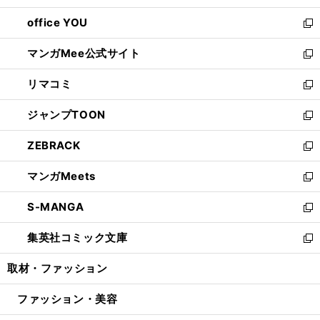
開
ウ
ウ
し
office YOU
く
で
ィ
い
新
開
ン
ウ
し
マンガMee公式サイト
く
ド
ィ
い
新
ウ
ン
ウ
し
リマコミ
で
ド
ィ
い
新
開
ウ
ン
ウ
し
ジャンプTOON
く
で
ド
ィ
い
新
開
ウ
ン
ウ
し
ZEBRACK
く
で
ド
ィ
い
新
開
ウ
ン
ウ
し
マンガMeets
く
で
ド
ィ
い
新
開
ウ
ン
ウ
し
S-MANGA
く
で
ド
ィ
い
新
開
ウ
ン
ウ
し
集英社コミック文庫
く
で
ド
ィ
い
新
開
ウ
ン
ウ
し
取材・ファッション
く
で
ド
ィ
い
開
ウ
ン
ウ
ファッション・美容
く
で
ド
ィ
開
ウ
ン