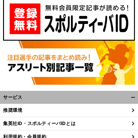
サービス
開
く/
推奨環境
閉
じ
集英社ID・スポルティーバIDとは
る
利用規約・会員規約