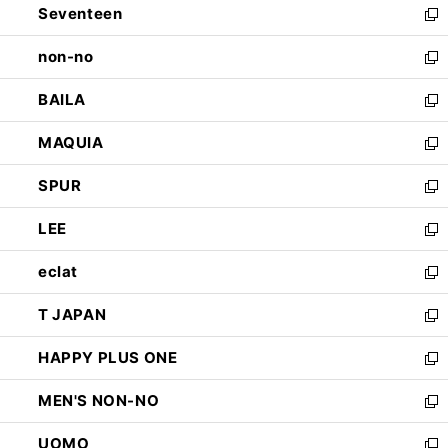
Seventeen
く
で
ド
新
開
ウ
し
non-no
く
で
い
新
開
ウ
し
BAILA
く
ィ
い
新
ン
ウ
し
MAQUIA
ド
ィ
い
新
ウ
ン
ウ
し
SPUR
で
ド
ィ
い
新
開
ウ
ン
ウ
し
LEE
く
で
ド
ィ
い
新
開
ウ
ン
ウ
し
eclat
く
で
ド
ィ
い
新
開
ウ
ン
ウ
し
T JAPAN
く
で
ド
ィ
い
新
開
ウ
ン
ウ
し
HAPPY PLUS ONE
く
で
ド
ィ
い
新
開
ウ
ン
ウ
し
MEN'S NON-NO
く
で
ド
ィ
い
新
開
ウ
ン
ウ
し
UOMO
く
で
ド
ィ
い