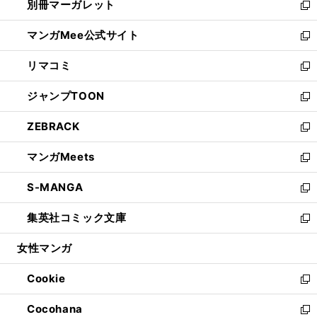
別冊マーガレット
く
で
ィ
い
新
開
ン
ウ
し
マンガMee公式サイト
く
ド
ィ
い
新
ウ
ン
ウ
し
リマコミ
で
ド
ィ
い
新
開
ウ
ン
ウ
し
ジャンプTOON
く
で
ド
ィ
い
新
開
ウ
ン
ウ
し
ZEBRACK
く
で
ド
ィ
い
新
開
ウ
ン
ウ
し
マンガMeets
く
で
ド
ィ
い
新
開
ウ
ン
ウ
し
S-MANGA
く
で
ド
ィ
い
新
開
ウ
ン
ウ
し
集英社コミック文庫
く
で
ド
ィ
い
新
開
ウ
ン
ウ
し
女性マンガ
く
で
ド
ィ
い
開
ウ
ン
ウ
Cookie
く
で
ド
ィ
新
開
ウ
ン
し
Cocohana
く
で
ド
い
新