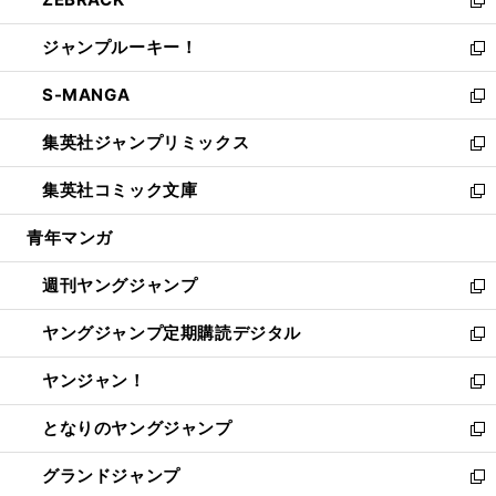
で
ド
ィ
い
新
開
ウ
ン
ウ
し
ジャンプルーキー！
く
で
ド
ィ
い
新
開
ウ
ン
ウ
し
S-MANGA
く
で
ド
ィ
い
新
開
ウ
ン
ウ
し
集英社ジャンプリミックス
く
で
ド
ィ
い
新
開
ウ
ン
ウ
し
集英社コミック文庫
く
で
ド
ィ
い
新
開
ウ
ン
ウ
し
青年マンガ
く
で
ド
ィ
い
開
ウ
ン
ウ
週刊ヤングジャンプ
く
で
ド
ィ
新
開
ウ
ン
し
ヤングジャンプ定期購読デジタル
く
で
ド
い
新
開
ウ
ウ
し
ヤンジャン！
く
で
ィ
い
新
開
ン
ウ
し
となりのヤングジャンプ
く
ド
ィ
い
新
ウ
ン
ウ
し
グランドジャンプ
で
ド
ィ
い
新