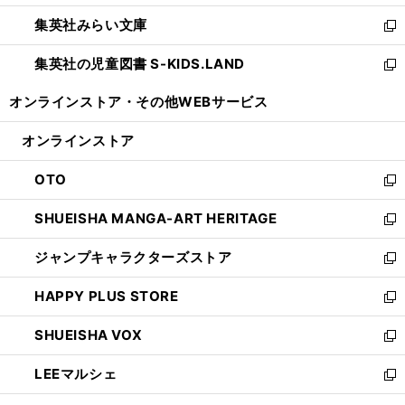
開
ウ
ン
ウ
集英社みらい文庫
く
で
ド
ィ
新
開
ウ
ン
し
集英社の児童図書 S-KIDS.LAND
く
で
ド
い
新
開
ウ
ウ
し
オンラインストア・
その他WEBサービス
く
で
ィ
い
開
ン
ウ
オンラインストア
く
ド
ィ
ウ
ン
OTO
で
ド
新
開
ウ
し
SHUEISHA MANGA-ART HERITAGE
く
で
い
新
開
ウ
し
ジャンプキャラクターズストア
く
ィ
い
新
ン
ウ
し
HAPPY PLUS STORE
ド
ィ
い
新
ウ
ン
ウ
し
SHUEISHA VOX
で
ド
ィ
い
新
開
ウ
ン
ウ
し
LEEマルシェ
く
で
ド
ィ
い
新
開
ウ
ン
ウ
し