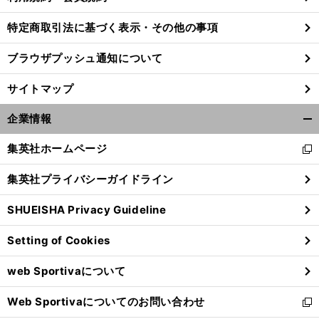
特定商取引法に基づく表示・その他の事項
ブラウザプッシュ通知について
サイトマップ
企業情報
開
く/
集英社ホームページ
新
閉
し
じ
集英社プライバシーガイドライン
い
る
ウ
SHUEISHA Privacy Guideline
ィ
ン
Setting of Cookies
ド
ウ
web Sportivaについて
で
開
Web Sportivaについてのお問い合わせ
く
新