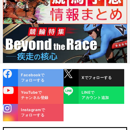
cebo
X
Facebookで
Xでフォローする
ok
フォローする
uTube
LINE
YouTubeで
LINEで
チャンネル登録
アカウント追加
stagra
Instagramで
m
フォローする