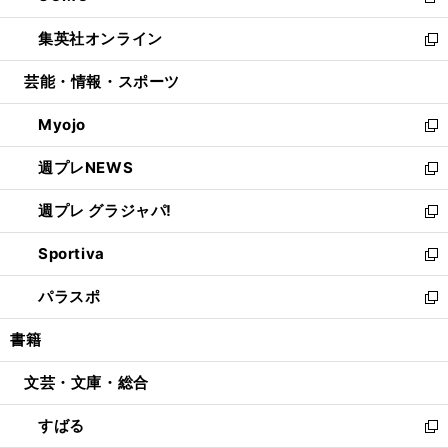
新
開
ウ
ン
ウ
し
集英社オンライン
く
で
ド
ィ
い
新
開
ウ
ン
ウ
し
芸能・情報・スポーツ
く
で
ド
ィ
い
開
ウ
ン
ウ
Myojo
く
で
ド
ィ
新
開
ウ
ン
し
週プレNEWS
く
で
ド
い
新
開
ウ
ウ
し
週プレ グラジャパ!
く
で
ィ
い
新
開
ン
ウ
し
Sportiva
く
ド
ィ
い
新
ウ
ン
ウ
し
パラスポ
で
ド
ィ
い
新
開
ウ
ン
ウ
し
書籍
く
で
ド
ィ
い
開
ウ
ン
ウ
文芸・文庫・総合
く
で
ド
ィ
開
ウ
ン
すばる
く
で
ド
新
開