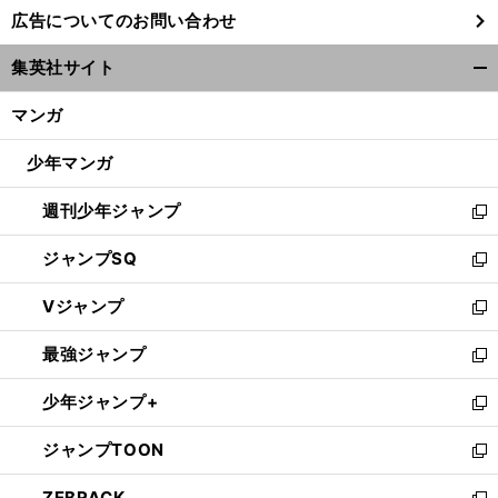
し
広告についてのお問い合わせ
い
ウ
集英社サイト
ィ
開
ン
く/
マンガ
ド
閉
ウ
じ
少年マンガ
で
る
開
週刊少年ジャンプ
く
新
し
ジャンプSQ
い
新
ウ
し
Vジャンプ
ィ
い
新
ン
ウ
し
最強ジャンプ
ド
ィ
い
新
ウ
ン
ウ
し
少年ジャンプ+
で
ド
ィ
い
新
開
ウ
ン
ウ
し
ジャンプTOON
く
で
ド
ィ
い
新
開
ウ
ン
ウ
し
ZEBRACK
く