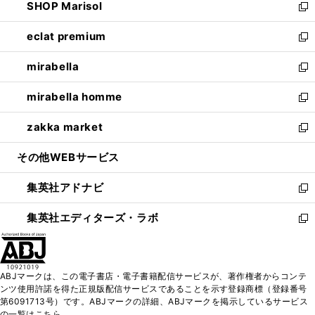
SHOP Marisol
く
で
ド
ィ
い
新
開
ウ
ン
ウ
し
eclat premium
く
で
ド
ィ
い
新
開
ウ
ン
ウ
し
mirabella
く
で
ド
ィ
い
新
開
ウ
ン
ウ
し
mirabella homme
く
で
ド
ィ
い
新
開
ウ
ン
ウ
し
zakka market
く
で
ド
ィ
い
新
開
ウ
ン
ウ
し
その他WEBサービス
く
で
ド
ィ
い
開
ウ
ン
ウ
集英社アドナビ
く
で
ド
ィ
新
開
ウ
ン
し
集英社エディターズ・ラボ
く
で
ド
い
新
開
ウ
ウ
し
く
で
ィ
い
開
ン
ウ
ABJマークは、この電子書店・電子書籍配信サービスが、著作権者からコンテ
く
ド
ィ
ンツ使用許諾を得た正規版配信サービスであることを示す登録商標（登録番号
ウ
ン
第6091713号）です。ABJマークの詳細、ABJマークを掲示しているサービス
で
ド
の一覧はこちら。