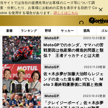
当サイトでは当社の提携先等がお客様のニーズ等について調
査・分析したり、お客様にお勧めの広告を表⽰する⽬的で Co
閉じ
okie を使⽤する場合があります。
詳しくはこちら
る
マイペ
web Sportiva (webスポルティーバ)
検索
メニュ
we
ー
「#Moto3」の最新ニュース・ 情報
b
ジ
新着
ランキング
野球
サッカー
競馬
ゴル
ス
MotoGP
2023.12.02更新
ポ
ル
MotoGPでのホンダ、ヤマハの苦
テ
戦要因は他産業の構造的問題と類
ィ
似？ 王者ドゥカティとは大差
ー
バ
MotoGP
2023.11.29更新
佐々木歩夢が加藤大治郎らレジェ
ンドの走った道を継いでいく M
oto３最終戦優勝後に両親と抱擁
MotoGP
2023.10.02更新
「クレイジーボーイ」佐々木歩夢