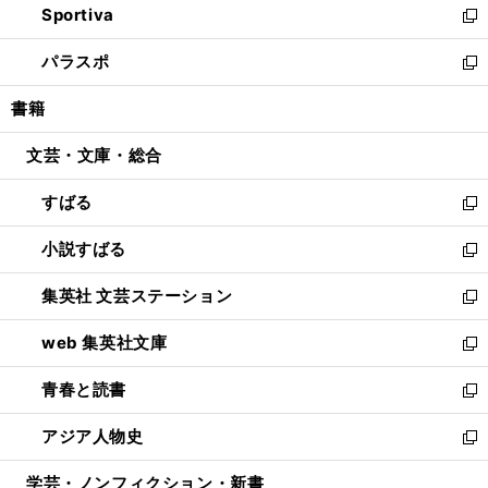
Sportiva
く
ド
ィ
い
新
ウ
ン
ウ
し
パラスポ
で
ド
ィ
い
新
開
ウ
ン
ウ
し
書籍
く
で
ド
ィ
い
開
ウ
ン
ウ
文芸・文庫・総合
く
で
ド
ィ
開
ウ
ン
すばる
く
で
ド
新
開
ウ
し
小説すばる
く
で
い
新
開
ウ
し
集英社 文芸ステーション
く
ィ
い
新
ン
ウ
し
web 集英社文庫
ド
ィ
い
新
ウ
ン
ウ
し
青春と読書
で
ド
ィ
い
新
開
ウ
ン
ウ
し
アジア人物史
く
で
ド
ィ
い
新
開
ウ
ン
ウ
し
学芸・ノンフィクション・新書
く
で
ド
ィ
い