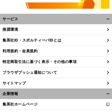
サービス
開
く/
推奨環境
閉
じ
集英社ID・スポルティーバIDとは
る
利用規約・会員規約
特定商取引法に基づく表示・その他の事項
ブラウザプッシュ通知について
サイトマップ
企業情報
開
く/
集英社ホームページ
新
閉
し
じ