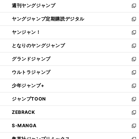
週刊ヤングジャンプ
く
で
ド
ィ
新
開
ウ
ン
し
ヤングジャンプ定期購読デジタル
く
で
ド
い
新
開
ウ
ウ
し
ヤンジャン！
く
で
ィ
い
新
開
ン
ウ
し
となりのヤングジャンプ
く
ド
ィ
い
新
ウ
ン
ウ
し
グランドジャンプ
で
ド
ィ
い
新
開
ウ
ン
ウ
し
ウルトラジャンプ
く
で
ド
ィ
い
新
開
ウ
ン
ウ
し
少年ジャンプ+
く
で
ド
ィ
い
新
開
ウ
ン
ウ
し
ジャンプTOON
く
で
ド
ィ
い
新
開
ウ
ン
ウ
し
ZEBRACK
く
で
ド
ィ
い
新
開
ウ
ン
ウ
し
S-MANGA
く
で
ド
ィ
い
新
開
ウ
ン
ウ
し
集英社ジャンプリミックス
く