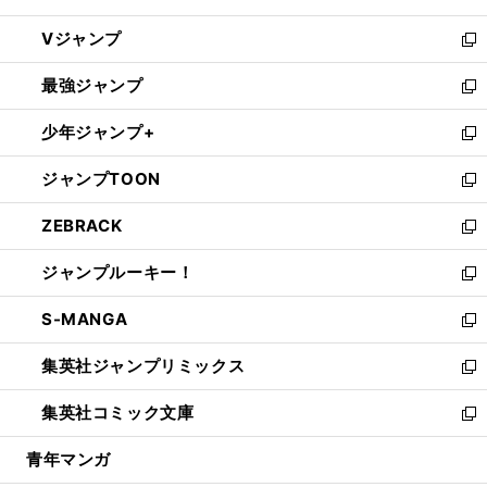
ウ
し
Vジャンプ
ィ
い
新
ン
ウ
し
最強ジャンプ
ド
ィ
い
新
ウ
ン
ウ
し
少年ジャンプ+
で
ド
ィ
い
新
開
ウ
ン
ウ
し
ジャンプTOON
く
で
ド
ィ
い
新
開
ウ
ン
ウ
し
ZEBRACK
く
で
ド
ィ
い
新
開
ウ
ン
ウ
し
ジャンプルーキー！
く
で
ド
ィ
い
新
開
ウ
ン
ウ
し
S-MANGA
く
で
ド
ィ
い
新
開
ウ
ン
ウ
し
集英社ジャンプリミックス
く
で
ド
ィ
い
新
開
ウ
ン
ウ
し
集英社コミック文庫
く
で
ド
ィ
い
新
開
ウ
ン
ウ
し
青年マンガ
く
で
ド
ィ
い
開
ウ
ン
ウ