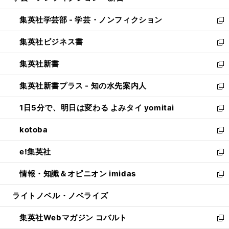
開
ウ
ン
ウ
集英社学芸部 - 学芸・ノンフィクション
く
で
ド
ィ
新
開
ウ
ン
し
集英社ビジネス書
く
で
ド
い
新
開
ウ
ウ
し
集英社新書
く
で
ィ
い
新
開
ン
ウ
し
集英社新書プラス - 知の水先案内人
く
ド
ィ
い
新
ウ
ン
ウ
し
1日5分で、明日は変わる よみタイ yomitai
で
ド
ィ
い
新
開
ウ
ン
ウ
し
kotoba
く
で
ド
ィ
い
新
開
ウ
ン
ウ
し
e!集英社
く
で
ド
ィ
い
新
開
ウ
ン
ウ
し
情報・知識＆オピニオン imidas
く
で
ド
ィ
い
新
開
ウ
ン
ウ
し
ライトノベル・ノベライズ
く
で
ド
ィ
い
開
ウ
ン
ウ
集英社Webマガジン コバルト
く
で
ド
ィ
新
開