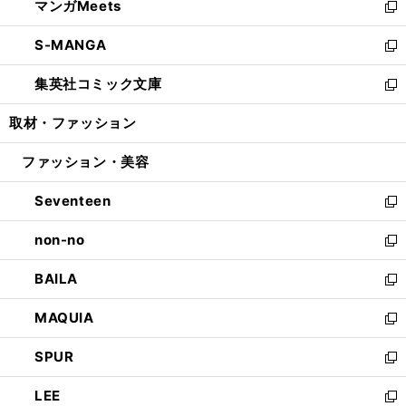
マンガMeets
く
で
ド
ィ
い
新
開
ウ
ン
ウ
し
S-MANGA
く
で
ド
ィ
い
新
開
ウ
ン
ウ
し
集英社コミック文庫
く
で
ド
ィ
い
新
開
ウ
ン
ウ
し
取材・ファッション
く
で
ド
ィ
い
開
ウ
ン
ウ
ファッション・美容
く
で
ド
ィ
開
ウ
ン
Seventeen
く
で
ド
新
開
ウ
し
non-no
く
で
い
新
開
ウ
し
BAILA
く
ィ
い
新
ン
ウ
し
MAQUIA
ド
ィ
い
新
ウ
ン
ウ
し
SPUR
で
ド
ィ
い
新
開
ウ
ン
ウ
し
LEE
く
で
ド
ィ
い
新