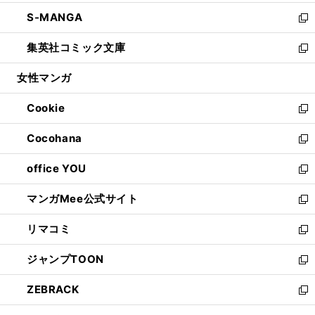
開
ウ
ン
ウ
し
S-MANGA
く
で
ド
ィ
い
新
開
ウ
ン
ウ
し
集英社コミック文庫
く
で
ド
ィ
い
新
開
ウ
ン
ウ
し
女性マンガ
く
で
ド
ィ
い
開
ウ
ン
ウ
Cookie
く
で
ド
ィ
新
開
ウ
ン
し
Cocohana
く
で
ド
い
新
開
ウ
ウ
し
office YOU
く
で
ィ
い
新
開
ン
ウ
し
マンガMee公式サイト
く
ド
ィ
い
新
ウ
ン
ウ
し
リマコミ
で
ド
ィ
い
新
開
ウ
ン
ウ
し
ジャンプTOON
く
で
ド
ィ
い
新
開
ウ
ン
ウ
し
ZEBRACK
く
で
ド
ィ
い
新
開
ウ
ン
ウ
し