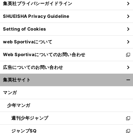
集英社プライバシーガイドライン
い
る
ウ
SHUEISHA Privacy Guideline
ィ
ン
Setting of Cookies
ド
ウ
web Sportivaについて
で
開
Web Sportivaについてのお問い合わせ
く
新
し
広告についてのお問い合わせ
い
ウ
集英社サイト
ィ
開
ン
く/
マンガ
ド
閉
ウ
じ
少年マンガ
で
る
開
週刊少年ジャンプ
く
新
し
ジャンプSQ
い
新