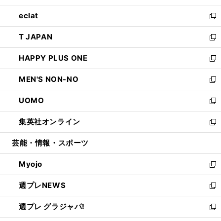
開
ウ
ン
ウ
し
eclat
く
で
ド
ィ
い
新
開
ウ
ン
ウ
し
T JAPAN
く
で
ド
ィ
い
新
開
ウ
ン
ウ
し
HAPPY PLUS ONE
く
で
ド
ィ
い
新
開
ウ
ン
ウ
し
MEN'S NON-NO
く
で
ド
ィ
い
新
開
ウ
ン
ウ
し
UOMO
く
で
ド
ィ
い
新
開
ウ
ン
ウ
し
集英社オンライン
く
で
ド
ィ
い
新
開
ウ
ン
ウ
し
芸能・情報・スポーツ
く
で
ド
ィ
い
開
ウ
ン
ウ
Myojo
く
で
ド
ィ
新
開
ウ
ン
し
週プレNEWS
く
で
ド
い
新
開
ウ
ウ
し
週プレ グラジャパ!
く
で
ィ
い
新
開
ン
ウ
し