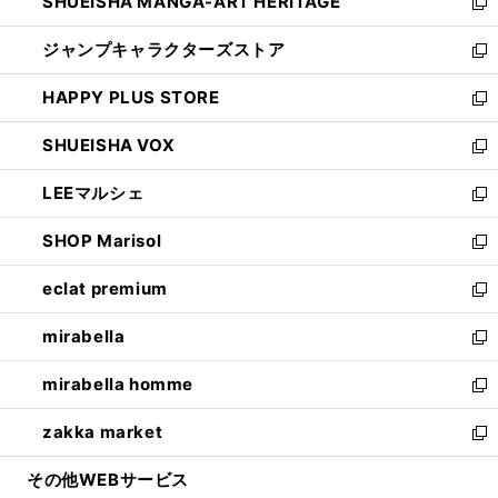
SHUEISHA MANGA-ART HERITAGE
く
で
い
新
開
ウ
し
ジャンプキャラクターズストア
く
ィ
い
新
ン
ウ
し
HAPPY PLUS STORE
ド
ィ
い
新
ウ
ン
ウ
し
SHUEISHA VOX
で
ド
ィ
い
新
開
ウ
ン
ウ
し
LEEマルシェ
く
で
ド
ィ
い
新
開
ウ
ン
ウ
し
SHOP Marisol
く
で
ド
ィ
い
新
開
ウ
ン
ウ
し
eclat premium
く
で
ド
ィ
い
新
開
ウ
ン
ウ
し
mirabella
く
で
ド
ィ
い
新
開
ウ
ン
ウ
し
mirabella homme
く
で
ド
ィ
い
新
開
ウ
ン
ウ
し
zakka market
く
で
ド
ィ
い
新
開
ウ
ン
ウ
し
その他WEBサービス
く
で
ド
ィ
い