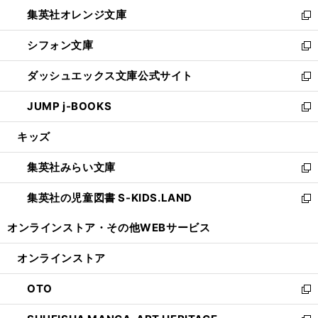
ウ
ン
し
集英社オレンジ文庫
く
で
ド
い
新
開
ウ
ウ
し
シフォン文庫
く
で
ィ
い
新
開
ン
ウ
し
ダッシュエックス文庫公式サイト
く
ド
ィ
い
新
ウ
ン
ウ
し
JUMP j-BOOKS
で
ド
ィ
い
新
開
ウ
ン
ウ
し
キッズ
く
で
ド
ィ
い
開
ウ
ン
ウ
集英社みらい文庫
く
で
ド
ィ
新
開
ウ
ン
し
集英社の児童図書 S-KIDS.LAND
く
で
ド
い
新
開
ウ
ウ
し
オンラインストア・
その他WEBサービス
く
で
ィ
い
開
ン
ウ
オンラインストア
く
ド
ィ
ウ
ン
OTO
で
ド
新
開
ウ
し