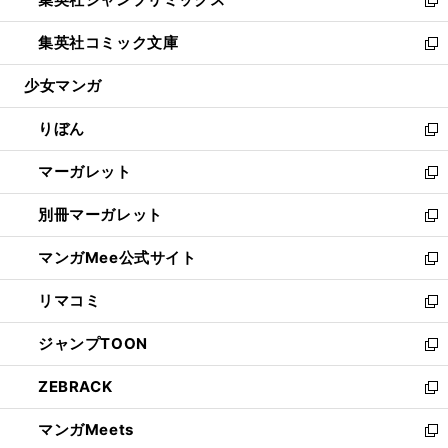
で
ド
ィ
い
新
開
ウ
ン
ウ
し
集英社コミック文庫
く
で
ド
ィ
い
新
開
ウ
ン
ウ
し
少女マンガ
く
で
ド
ィ
い
開
ウ
ン
ウ
りぼん
く
で
ド
ィ
新
開
ウ
ン
し
マーガレット
く
で
ド
い
新
開
ウ
ウ
し
別冊マーガレット
く
で
ィ
い
新
開
ン
ウ
し
マンガMee公式サイト
く
ド
ィ
い
新
ウ
ン
ウ
し
リマコミ
で
ド
ィ
い
新
開
ウ
ン
ウ
し
ジャンプTOON
く
で
ド
ィ
い
新
開
ウ
ン
ウ
し
ZEBRACK
く
で
ド
ィ
い
新
開
ウ
ン
ウ
し
マンガMeets
く
で
ド
ィ
い
新