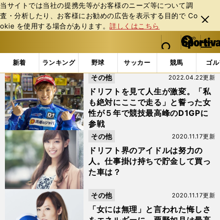
当サイトでは当社の提携先等がお客様のニーズ等について調
査・分析したり、お客様にお勧めの広告を表⽰する⽬的で Co
閉じ
okie を使⽤する場合があります。
詳しくはこちら
る
マイペ
web Sportiva (webスポルティーバ)
検索
メニュ
we
ー
「#D1ライツ」の最新ニュース・ 情報
b
ジ
新着
ランキング
野球
サッカー
競馬
ゴル
ス
その他
2022.04.22更新
ポ
ル
ドリフトを見て人生が激変。「私
テ
も絶対にここで走る」と誓った女
ィ
性が５年で競技最高峰のD1GPに
ー
参戦
バ
その他
2020.11.17更新
ドリフト界のアイドルは努力の
人。仕事掛け持ちで貯金して買っ
た車は？
その他
2020.11.17更新
「女には無理」と言われた悔しさ