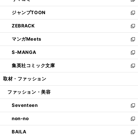
ィ
い
新
開
ウ
ン
ウ
し
ジャンプTOON
く
で
ド
ィ
い
新
開
ウ
ン
ウ
し
ZEBRACK
く
で
ド
ィ
い
新
開
ウ
ン
ウ
し
マンガMeets
く
で
ド
ィ
い
新
開
ウ
ン
ウ
し
S-MANGA
く
で
ド
ィ
い
新
開
ウ
ン
ウ
し
集英社コミック文庫
く
で
ド
ィ
い
新
開
ウ
ン
ウ
し
取材・ファッション
く
で
ド
ィ
い
開
ウ
ン
ウ
ファッション・美容
く
で
ド
ィ
開
ウ
ン
Seventeen
く
で
ド
新
開
ウ
し
non-no
く
で
い
新
開
ウ
し
BAILA
く
ィ
い
新