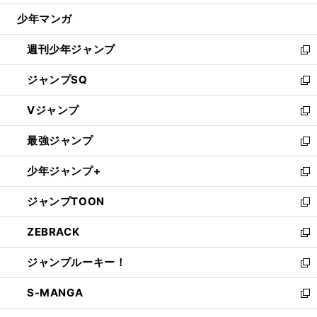
ウ
じ
少年マンガ
で
る
開
週刊少年ジャンプ
く
新
し
ジャンプSQ
い
新
ウ
し
Vジャンプ
ィ
い
新
ン
ウ
し
最強ジャンプ
ド
ィ
い
新
ウ
ン
ウ
し
少年ジャンプ+
で
ド
ィ
い
新
開
ウ
ン
ウ
し
ジャンプTOON
く
で
ド
ィ
い
新
開
ウ
ン
ウ
し
ZEBRACK
く
で
ド
ィ
い
新
開
ウ
ン
ウ
し
ジャンプルーキー！
く
で
ド
ィ
い
新
開
ウ
ン
ウ
し
S-MANGA
く
で
ド
ィ
い
新
開
ウ
ン
ウ
し