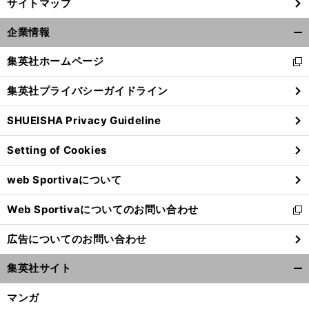
サイトマップ
企業情報
開
く/
集英社ホームページ
新
閉
し
じ
集英社プライバシーガイドライン
い
る
ウ
SHUEISHA Privacy Guideline
ィ
ン
Setting of Cookies
ド
ウ
web Sportivaについて
で
開
Web Sportivaについてのお問い合わせ
く
新
し
広告についてのお問い合わせ
い
ウ
集英社サイト
ィ
開
ン
く/
マンガ
ド
閉