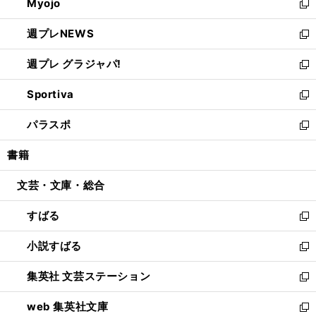
Myojo
く
で
ド
ィ
新
開
ウ
ン
し
週プレNEWS
く
で
ド
い
新
開
ウ
ウ
し
週プレ グラジャパ!
く
で
ィ
い
新
開
ン
ウ
し
Sportiva
く
ド
ィ
い
新
ウ
ン
ウ
し
パラスポ
で
ド
ィ
い
新
開
ウ
ン
ウ
し
書籍
く
で
ド
ィ
い
開
ウ
ン
ウ
文芸・文庫・総合
く
で
ド
ィ
開
ウ
ン
すばる
く
で
ド
新
開
ウ
し
小説すばる
く
で
い
新
開
ウ
し
集英社 文芸ステーション
く
ィ
い
新
ン
ウ
し
web 集英社文庫
ド
ィ
い
新