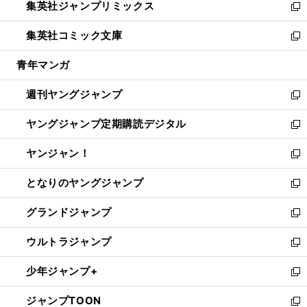
集英社ジャンプリミックス
く
で
ド
ィ
い
新
開
ウ
ン
ウ
し
集英社コミック文庫
く
で
ド
ィ
い
新
開
ウ
ン
ウ
し
青年マンガ
く
で
ド
ィ
い
開
ウ
ン
ウ
週刊ヤングジャンプ
く
で
ド
ィ
新
開
ウ
ン
し
ヤングジャンプ定期購読デジタル
く
で
ド
い
新
開
ウ
ウ
し
ヤンジャン！
く
で
ィ
い
新
開
ン
ウ
し
となりのヤングジャンプ
く
ド
ィ
い
新
ウ
ン
ウ
し
グランドジャンプ
で
ド
ィ
い
新
開
ウ
ン
ウ
し
ウルトラジャンプ
く
で
ド
ィ
い
新
開
ウ
ン
ウ
し
少年ジャンプ+
く
で
ド
ィ
い
新
開
ウ
ン
ウ
し
ジャンプTOON
く
で
ド
ィ
い
新