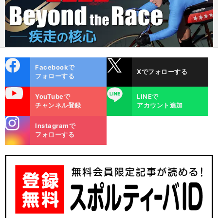
cebo
X
Facebookで
Xでフォローする
ok
フォローする
uTube
LINE
YouTubeで
LINEで
チャンネル登録
アカウント追加
stagra
Instagramで
m
フォローする