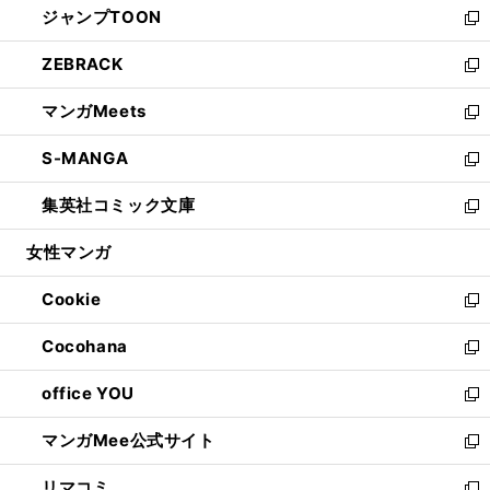
ジャンプTOON
く
で
ド
ィ
い
新
開
ウ
ン
ウ
し
ZEBRACK
く
で
ド
ィ
い
新
開
ウ
ン
ウ
し
マンガMeets
く
で
ド
ィ
い
新
開
ウ
ン
ウ
し
S-MANGA
く
で
ド
ィ
い
新
開
ウ
ン
ウ
し
集英社コミック文庫
く
で
ド
ィ
い
新
開
ウ
ン
ウ
し
女性マンガ
く
で
ド
ィ
い
開
ウ
ン
ウ
Cookie
く
で
ド
ィ
新
開
ウ
ン
し
Cocohana
く
で
ド
い
新
開
ウ
ウ
し
office YOU
く
で
ィ
い
新
開
ン
ウ
し
マンガMee公式サイト
く
ド
ィ
い
新
ウ
ン
ウ
し
リマコミ
で
ド