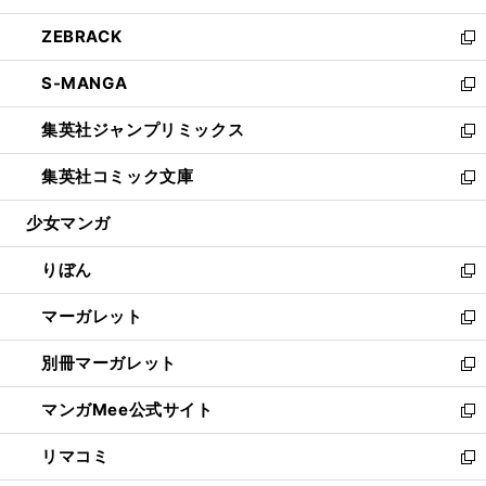
開
ウ
ン
ウ
し
ZEBRACK
く
で
ド
ィ
い
新
開
ウ
ン
ウ
し
S-MANGA
く
で
ド
ィ
い
新
開
ウ
ン
ウ
し
集英社ジャンプリミックス
く
で
ド
ィ
い
新
開
ウ
ン
ウ
し
集英社コミック文庫
く
で
ド
ィ
い
新
開
ウ
ン
ウ
し
少女マンガ
く
で
ド
ィ
い
開
ウ
ン
ウ
りぼん
く
で
ド
ィ
新
開
ウ
ン
し
マーガレット
く
で
ド
い
新
開
ウ
ウ
し
別冊マーガレット
く
で
ィ
い
新
開
ン
ウ
し
マンガMee公式サイト
く
ド
ィ
い
新
ウ
ン
ウ
し
リマコミ
で
ド
ィ
い
新
開
ウ
ン
ウ
し