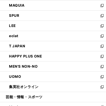
ン
ウ
し
MAQUIA
ド
ィ
い
新
ウ
ン
ウ
し
SPUR
で
ド
ィ
い
新
開
ウ
ン
ウ
し
LEE
く
で
ド
ィ
い
新
開
ウ
ン
ウ
し
eclat
く
で
ド
ィ
い
新
開
ウ
ン
ウ
し
T JAPAN
く
で
ド
ィ
い
新
開
ウ
ン
ウ
し
HAPPY PLUS ONE
く
で
ド
ィ
い
新
開
ウ
ン
ウ
し
MEN'S NON-NO
く
で
ド
ィ
い
新
開
ウ
ン
ウ
し
UOMO
く
で
ド
ィ
い
新
開
ウ
ン
ウ
し
集英社オンライン
く
で
ド
ィ
い
新
開
ウ
ン
ウ
し
芸能・情報・スポーツ
く
で
ド
ィ
い
開
ウ
ン
ウ