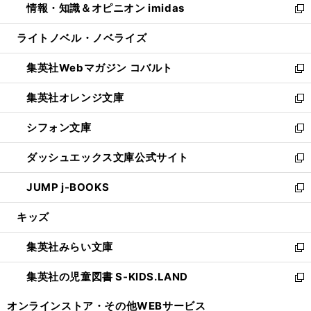
情報・知識＆オピニオン imidas
く
で
ド
ィ
い
新
開
ウ
ン
ウ
し
ライトノベル・ノベライズ
く
で
ド
ィ
い
開
ウ
ン
ウ
集英社Webマガジン コバルト
く
で
ド
ィ
新
開
ウ
ン
し
集英社オレンジ文庫
く
で
ド
い
新
開
ウ
ウ
し
シフォン文庫
く
で
ィ
い
新
開
ン
ウ
し
ダッシュエックス文庫公式サイト
く
ド
ィ
い
新
ウ
ン
ウ
し
JUMP j-BOOKS
で
ド
ィ
い
新
開
ウ
ン
ウ
し
キッズ
く
で
ド
ィ
い
開
ウ
ン
ウ
集英社みらい文庫
く
で
ド
ィ
新
開
ウ
ン
し
集英社の児童図書 S-KIDS.LAND
く
で
ド
い
新
開
ウ
ウ
し
オンラインストア・
その他WEBサービス
く
で
ィ
い