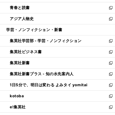
ウ
ン
ウ
し
青春と読書
で
ド
ィ
い
新
開
ウ
ン
ウ
し
アジア人物史
く
で
ド
ィ
い
新
開
ウ
ン
ウ
し
学芸・ノンフィクション・新書
く
で
ド
ィ
い
開
ウ
ン
ウ
集英社学芸部 - 学芸・ノンフィクション
く
で
ド
ィ
新
開
ウ
ン
し
集英社ビジネス書
く
で
ド
い
新
開
ウ
ウ
し
集英社新書
く
で
ィ
い
新
開
ン
ウ
し
集英社新書プラス - 知の水先案内人
く
ド
ィ
い
新
ウ
ン
ウ
し
1日5分で、明日は変わる よみタイ yomitai
で
ド
ィ
い
新
開
ウ
ン
ウ
し
kotoba
く
で
ド
ィ
い
新
開
ウ
ン
ウ
し
e!集英社
く
で
ド
ィ
い
新
開
ウ
ン
ウ
し