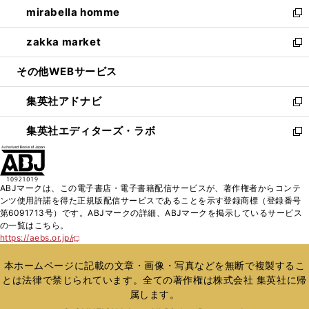
し
mirabella homme
く
で
ド
ィ
い
新
開
ウ
ン
ウ
し
zakka market
く
で
ド
ィ
い
新
開
ウ
ン
ウ
し
その他WEBサービス
く
で
ド
ィ
い
開
ウ
ン
ウ
集英社アドナビ
く
で
ド
ィ
新
開
ウ
ン
し
集英社エディターズ・ラボ
く
で
ド
い
新
開
ウ
ウ
し
く
で
ィ
い
開
ン
ウ
ABJマークは、この電子書店・電子書籍配信サービスが、著作権者からコンテ
く
ド
ィ
ンツ使用許諾を得た正規版配信サービスであることを示す登録商標（登録番号
ウ
ン
第6091713号）です。ABJマークの詳細、ABJマークを掲示しているサービス
で
ド
の一覧はこちら。
開
ウ
https://aebs.or.jp/
新
く
で
し
い
開
本ホームページに記載の文章・画像・写真などを無断で複製するこ
ウ
く
とは法律で禁じられています。全ての著作権は株式会社 集英社に帰
ィ
属します。
ン
ド