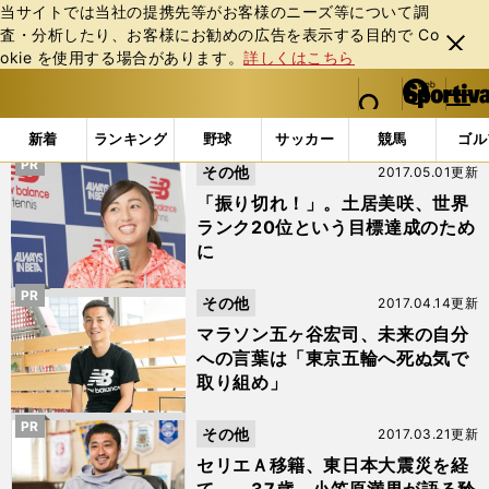
当サイトでは当社の提携先等がお客様のニーズ等について調
査・分析したり、お客様にお勧めの広告を表⽰する⽬的で Co
閉じ
okie を使⽤する場合があります。
詳しくはこちら
る
マイペ
web Sportiva (webスポルティーバ)
検索
メニュ
we
ー
「#A LETTER TO MY FUTURE SELF」の最新ニュース・
b
ジ
新着
ランキング
野球
サッカー
競馬
ゴル
ス
PR
その他
2017.05.01更新
ポ
ル
「振り切れ！」。土居美咲、世界
テ
ランク20位という目標達成のため
ィ
に
ー
バ
PR
その他
2017.04.14更新
マラソン五ヶ谷宏司、未来の自分
への言葉は「東京五輪へ死ぬ気で
取り組め」
PR
その他
2017.03.21更新
セリエＡ移籍、東日本大震災を経