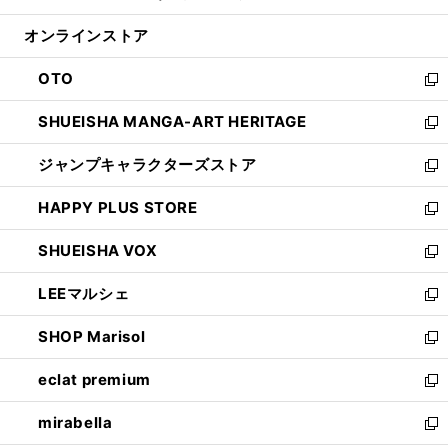
開
ン
ウ
オンラインストア
く
ド
ィ
ウ
ン
OTO
で
ド
新
開
ウ
し
SHUEISHA MANGA-ART HERITAGE
く
で
い
新
開
ウ
し
ジャンプキャラクターズストア
く
ィ
い
新
ン
ウ
し
HAPPY PLUS STORE
ド
ィ
い
新
ウ
ン
ウ
し
SHUEISHA VOX
で
ド
ィ
い
新
開
ウ
ン
ウ
し
LEEマルシェ
く
で
ド
ィ
い
新
開
ウ
ン
ウ
し
SHOP Marisol
く
で
ド
ィ
い
新
開
ウ
ン
ウ
し
eclat premium
く
で
ド
ィ
い
新
開
ウ
ン
ウ
し
mirabella
く
で
ド
ィ
い
新
開
ウ
ン
ウ