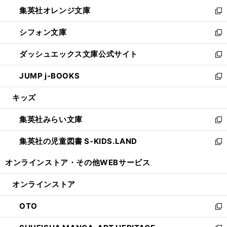
ウ
ン
し
集英社オレンジ文庫
く
で
ド
い
新
開
ウ
ウ
し
シフォン文庫
く
で
ィ
い
新
開
ン
ウ
し
ダッシュエックス文庫公式サイト
く
ド
ィ
い
新
ウ
ン
ウ
し
JUMP j-BOOKS
で
ド
ィ
い
新
開
ウ
ン
ウ
し
キッズ
く
で
ド
ィ
い
開
ウ
ン
ウ
集英社みらい文庫
く
で
ド
ィ
新
開
ウ
ン
し
集英社の児童図書 S-KIDS.LAND
く
で
ド
い
新
開
ウ
ウ
し
オンラインストア・
その他WEBサービス
く
で
ィ
い
開
ン
ウ
オンラインストア
く
ド
ィ
ウ
ン
OTO
で
ド
新
開
ウ
し