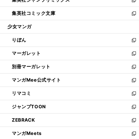
で
ド
ィ
い
新
開
ウ
ン
ウ
し
集英社コミック文庫
く
で
ド
ィ
い
新
開
ウ
ン
ウ
し
少女マンガ
く
で
ド
ィ
い
開
ウ
ン
ウ
りぼん
く
で
ド
ィ
新
開
ウ
ン
し
マーガレット
く
で
ド
い
新
開
ウ
ウ
し
別冊マーガレット
く
で
ィ
い
新
開
ン
ウ
し
マンガMee公式サイト
く
ド
ィ
い
新
ウ
ン
ウ
し
リマコミ
で
ド
ィ
い
新
開
ウ
ン
ウ
し
ジャンプTOON
く
で
ド
ィ
い
新
開
ウ
ン
ウ
し
ZEBRACK
く
で
ド
ィ
い
新
開
ウ
ン
ウ
し
マンガMeets
く
で
ド
ィ
い
新