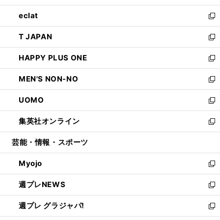
開
ウ
ン
ウ
し
eclat
く
で
ド
ィ
い
新
開
ウ
ン
ウ
し
T JAPAN
く
で
ド
ィ
い
新
開
ウ
ン
ウ
し
HAPPY PLUS ONE
く
で
ド
ィ
い
新
開
ウ
ン
ウ
し
MEN'S NON-NO
く
で
ド
ィ
い
新
開
ウ
ン
ウ
し
UOMO
く
で
ド
ィ
い
新
開
ウ
ン
ウ
し
集英社オンライン
く
で
ド
ィ
い
新
開
ウ
ン
ウ
し
芸能・情報・スポーツ
く
で
ド
ィ
い
開
ウ
ン
ウ
Myojo
く
で
ド
ィ
新
開
ウ
ン
し
週プレNEWS
く
で
ド
い
新
開
ウ
ウ
し
週プレ グラジャパ!
く
で
ィ
い
新
開
ン
ウ
し