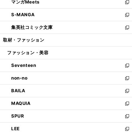
マンガMeets
く
で
ド
ィ
い
新
開
ウ
ン
ウ
し
S-MANGA
く
で
ド
ィ
い
新
開
ウ
ン
ウ
し
集英社コミック文庫
く
で
ド
ィ
い
新
開
ウ
ン
ウ
し
取材・ファッション
く
で
ド
ィ
い
開
ウ
ン
ウ
ファッション・美容
く
で
ド
ィ
開
ウ
ン
Seventeen
く
で
ド
新
開
ウ
し
non-no
く
で
い
新
開
ウ
し
BAILA
く
ィ
い
新
ン
ウ
し
MAQUIA
ド
ィ
い
新
ウ
ン
ウ
し
SPUR
で
ド
ィ
い
新
開
ウ
ン
ウ
し
LEE
く
で
ド
ィ
い
新