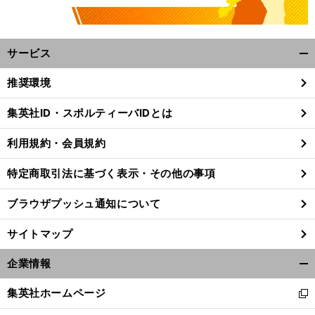
サービス
開
く/
推奨環境
閉
じ
集英社ID・スポルティーバIDとは
る
利用規約・会員規約
特定商取引法に基づく表示・その他の事項
ブラウザプッシュ通知について
サイトマップ
企業情報
開
く/
集英社ホームページ
新
閉
し
じ