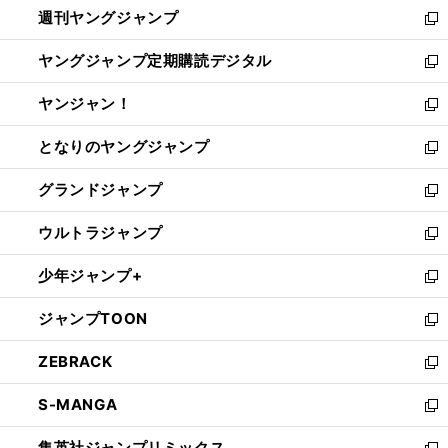
週刊ヤングジャンプ
く
で
ド
ィ
新
開
ウ
ン
し
ヤングジャンプ定期購読デジタル
く
で
ド
い
新
開
ウ
ウ
し
ヤンジャン！
く
で
ィ
い
新
開
ン
ウ
し
となりのヤングジャンプ
く
ド
ィ
い
新
ウ
ン
ウ
し
グランドジャンプ
で
ド
ィ
い
新
開
ウ
ン
ウ
し
ウルトラジャンプ
く
で
ド
ィ
い
新
開
ウ
ン
ウ
し
少年ジャンプ+
く
で
ド
ィ
い
新
開
ウ
ン
ウ
し
ジャンプTOON
く
で
ド
ィ
い
新
開
ウ
ン
ウ
し
ZEBRACK
く
で
ド
ィ
い
新
開
ウ
ン
ウ
し
S-MANGA
く
で
ド
ィ
い
新
開
ウ
ン
ウ
し
集英社ジャンプリミックス
く