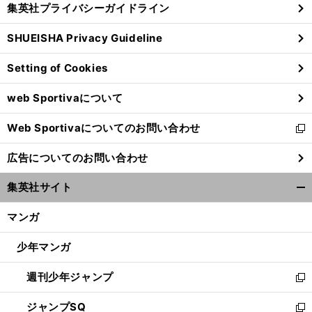
集英社プライバシーガイドライン
い
る
ウ
SHUEISHA Privacy Guideline
ィ
ン
Setting of Cookies
ド
ウ
web Sportivaについて
で
開
Web Sportivaについてのお問い合わせ
く
新
し
広告についてのお問い合わせ
い
ウ
集英社サイト
ィ
開
ン
く/
マンガ
ド
閉
ウ
じ
少年マンガ
で
る
開
週刊少年ジャンプ
く
新
し
ジャンプSQ
い
新