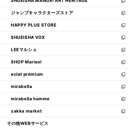
SHUEISHA MANGA-ART HERITAGE
く
で
い
新
開
ウ
し
ジャンプキャラクターズストア
く
ィ
い
新
ン
ウ
し
HAPPY PLUS STORE
ド
ィ
い
新
ウ
ン
ウ
し
SHUEISHA VOX
で
ド
ィ
い
新
開
ウ
ン
ウ
し
LEEマルシェ
く
で
ド
ィ
い
新
開
ウ
ン
ウ
し
SHOP Marisol
く
で
ド
ィ
い
新
開
ウ
ン
ウ
し
eclat premium
く
で
ド
ィ
い
新
開
ウ
ン
ウ
し
mirabella
く
で
ド
ィ
い
新
開
ウ
ン
ウ
し
mirabella homme
く
で
ド
ィ
い
新
開
ウ
ン
ウ
し
zakka market
く
で
ド
ィ
い
新
開
ウ
ン
ウ
し
その他WEBサービス
く
で
ド
ィ
い