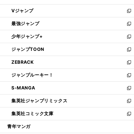
ウ
し
Vジャンプ
ィ
い
新
ン
ウ
し
最強ジャンプ
ド
ィ
い
新
ウ
ン
ウ
し
少年ジャンプ+
で
ド
ィ
い
新
開
ウ
ン
ウ
し
ジャンプTOON
く
で
ド
ィ
い
新
開
ウ
ン
ウ
し
ZEBRACK
く
で
ド
ィ
い
新
開
ウ
ン
ウ
し
ジャンプルーキー！
く
で
ド
ィ
い
新
開
ウ
ン
ウ
し
S-MANGA
く
で
ド
ィ
い
新
開
ウ
ン
ウ
し
集英社ジャンプリミックス
く
で
ド
ィ
い
新
開
ウ
ン
ウ
し
集英社コミック文庫
く
で
ド
ィ
い
新
開
ウ
ン
ウ
し
青年マンガ
く
で
ド
ィ
い
開
ウ
ン
ウ