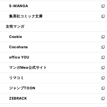
開
ウ
ン
ウ
し
S-MANGA
く
で
ド
ィ
い
新
開
ウ
ン
ウ
し
集英社コミック文庫
く
で
ド
ィ
い
新
開
ウ
ン
ウ
し
女性マンガ
く
で
ド
ィ
い
開
ウ
ン
ウ
Cookie
く
で
ド
ィ
新
開
ウ
ン
し
Cocohana
く
で
ド
い
新
開
ウ
ウ
し
office YOU
く
で
ィ
い
新
開
ン
ウ
し
マンガMee公式サイト
く
ド
ィ
い
新
ウ
ン
ウ
し
リマコミ
で
ド
ィ
い
新
開
ウ
ン
ウ
し
ジャンプTOON
く
で
ド
ィ
い
新
開
ウ
ン
ウ
し
ZEBRACK
く
で
ド
ィ
い
新
開
ウ
ン
ウ
し