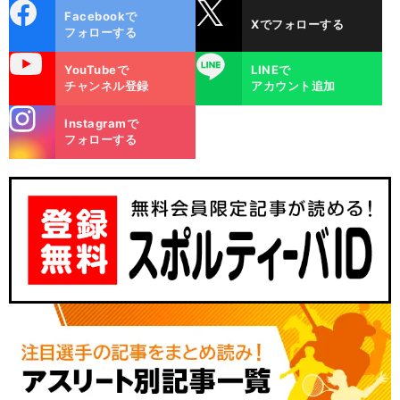
cebo
X
Facebookで
Xでフォローする
ok
フォローする
uTube
LINE
YouTubeで
LINEで
チャンネル登録
アカウント追加
stagra
Instagramで
m
フォローする