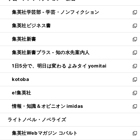
開
ウ
ン
ウ
集英社学芸部 - 学芸・ノンフィクション
く
で
ド
ィ
新
開
ウ
ン
し
集英社ビジネス書
く
で
ド
い
新
開
ウ
ウ
し
集英社新書
く
で
ィ
い
新
開
ン
ウ
し
集英社新書プラス - 知の水先案内人
く
ド
ィ
い
新
ウ
ン
ウ
し
1日5分で、明日は変わる よみタイ yomitai
で
ド
ィ
い
新
開
ウ
ン
ウ
し
kotoba
く
で
ド
ィ
い
新
開
ウ
ン
ウ
し
e!集英社
く
で
ド
ィ
い
新
開
ウ
ン
ウ
し
情報・知識＆オピニオン imidas
く
で
ド
ィ
い
新
開
ウ
ン
ウ
し
ライトノベル・ノベライズ
く
で
ド
ィ
い
開
ウ
ン
ウ
集英社Webマガジン コバルト
く
で
ド
ィ
新
開