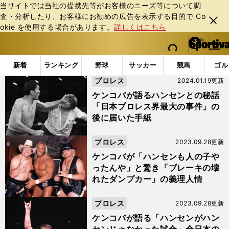
当サイトでは当社の提携先等がお客様のニーズ等について調
査・分析したり、お客様にお勧めの広告を表⽰する⽬的で Co
閉じ
okie を使⽤する場合があります。
詳しくはこちら
る
マイペ
web Sportiva (webスポルティーバ)
検索
メニュ
we
ー
「#高山善廣」の最新ニュース・ 情報
b
ジ
新着
ランキング
野球
サッカー
競馬
ゴル
ス
プロレス
2024.01.19更新
ポ
ル
ケンコバが語るハンセンとの秘話
テ
「日本プロレス界最大の事件」の
ィ
後に届いた手紙
ー
バ
プロレス
2023.09.28更新
ケンコバが「ハンセンも人の子や
ったんや」と驚き「ブレーキの壊
れたダンプカー」の義理人情
プロレス
2023.09.28更新
ケンコバが語る「ハンセンがハン