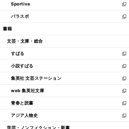
Sportiva
く
ド
ィ
い
新
ウ
ン
ウ
し
パラスポ
で
ド
ィ
い
新
開
ウ
ン
ウ
し
書籍
く
で
ド
ィ
い
開
ウ
ン
ウ
文芸・文庫・総合
く
で
ド
ィ
開
ウ
ン
すばる
く
で
ド
新
開
ウ
し
小説すばる
く
で
い
新
開
ウ
し
集英社 文芸ステーション
く
ィ
い
新
ン
ウ
し
web 集英社文庫
ド
ィ
い
新
ウ
ン
ウ
し
青春と読書
で
ド
ィ
い
新
開
ウ
ン
ウ
し
アジア人物史
く
で
ド
ィ
い
新
開
ウ
ン
ウ
し
学芸・ノンフィクション・新書
く
で
ド
ィ
い