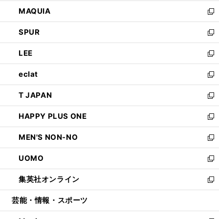
ン
ウ
し
MAQUIA
ド
ィ
い
新
ウ
ン
ウ
し
SPUR
で
ド
ィ
い
新
開
ウ
ン
ウ
し
LEE
く
で
ド
ィ
い
新
開
ウ
ン
ウ
し
eclat
く
で
ド
ィ
い
新
開
ウ
ン
ウ
し
T JAPAN
く
で
ド
ィ
い
新
開
ウ
ン
ウ
し
HAPPY PLUS ONE
く
で
ド
ィ
い
新
開
ウ
ン
ウ
し
MEN'S NON-NO
く
で
ド
ィ
い
新
開
ウ
ン
ウ
し
UOMO
く
で
ド
ィ
い
新
開
ウ
ン
ウ
し
集英社オンライン
く
で
ド
ィ
い
新
開
ウ
ン
ウ
し
芸能・情報・スポーツ
く
で
ド
ィ
い
開
ウ
ン
ウ