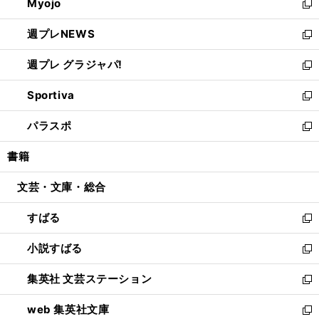
Myojo
く
で
ド
ィ
新
開
ウ
ン
し
週プレNEWS
く
で
ド
い
新
開
ウ
ウ
し
週プレ グラジャパ!
く
で
ィ
い
新
開
ン
ウ
し
Sportiva
く
ド
ィ
い
新
ウ
ン
ウ
し
パラスポ
で
ド
ィ
い
新
開
ウ
ン
ウ
し
書籍
く
で
ド
ィ
い
開
ウ
ン
ウ
文芸・文庫・総合
く
で
ド
ィ
開
ウ
ン
すばる
く
で
ド
新
開
ウ
し
小説すばる
く
で
い
新
開
ウ
し
集英社 文芸ステーション
く
ィ
い
新
ン
ウ
し
web 集英社文庫
ド
ィ
い
新