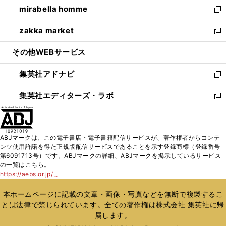
し
mirabella homme
く
で
ド
ィ
い
新
開
ウ
ン
ウ
し
zakka market
く
で
ド
ィ
い
新
開
ウ
ン
ウ
し
その他WEBサービス
く
で
ド
ィ
い
開
ウ
ン
ウ
集英社アドナビ
く
で
ド
ィ
新
開
ウ
ン
し
集英社エディターズ・ラボ
く
で
ド
い
新
開
ウ
ウ
し
く
で
ィ
い
開
ン
ウ
ABJマークは、この電子書店・電子書籍配信サービスが、著作権者からコンテ
く
ド
ィ
ンツ使用許諾を得た正規版配信サービスであることを示す登録商標（登録番号
ウ
ン
第6091713号）です。ABJマークの詳細、ABJマークを掲示しているサービス
で
ド
の一覧はこちら。
開
ウ
https://aebs.or.jp/
新
く
で
し
い
開
本ホームページに記載の文章・画像・写真などを無断で複製するこ
ウ
く
とは法律で禁じられています。全ての著作権は株式会社 集英社に帰
ィ
属します。
ン
ド