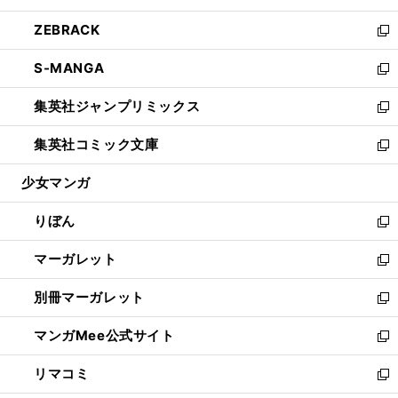
開
ウ
ン
ウ
し
ZEBRACK
く
で
ド
ィ
い
新
開
ウ
ン
ウ
し
S-MANGA
く
で
ド
ィ
い
新
開
ウ
ン
ウ
し
集英社ジャンプリミックス
く
で
ド
ィ
い
新
開
ウ
ン
ウ
し
集英社コミック文庫
く
で
ド
ィ
い
新
開
ウ
ン
ウ
し
少女マンガ
く
で
ド
ィ
い
開
ウ
ン
ウ
りぼん
く
で
ド
ィ
新
開
ウ
ン
し
マーガレット
く
で
ド
い
新
開
ウ
ウ
し
別冊マーガレット
く
で
ィ
い
新
開
ン
ウ
し
マンガMee公式サイト
く
ド
ィ
い
新
ウ
ン
ウ
し
リマコミ
で
ド
ィ
い
新
開
ウ
ン
ウ
し