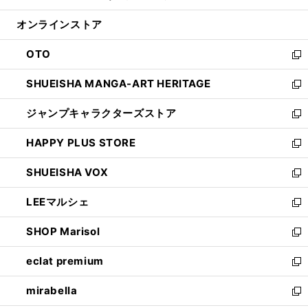
開
ン
ウ
オンラインストア
く
ド
ィ
ウ
ン
OTO
で
ド
新
開
ウ
し
SHUEISHA MANGA-ART HERITAGE
く
で
い
新
開
ウ
し
ジャンプキャラクターズストア
く
ィ
い
新
ン
ウ
し
HAPPY PLUS STORE
ド
ィ
い
新
ウ
ン
ウ
し
SHUEISHA VOX
で
ド
ィ
い
新
開
ウ
ン
ウ
し
LEEマルシェ
く
で
ド
ィ
い
新
開
ウ
ン
ウ
し
SHOP Marisol
く
で
ド
ィ
い
新
開
ウ
ン
ウ
し
eclat premium
く
で
ド
ィ
い
新
開
ウ
ン
ウ
し
mirabella
く
で
ド
ィ
い
新
開
ウ
ン
ウ