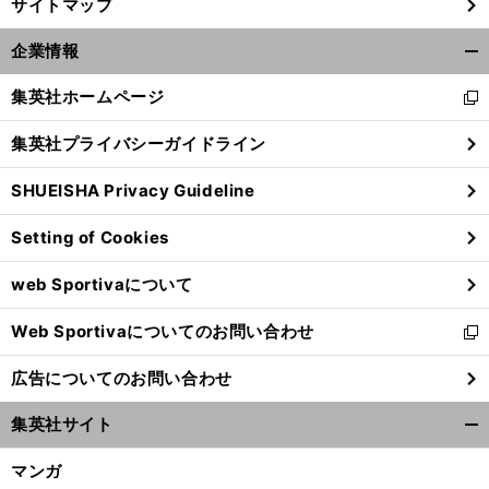
サイトマップ
企業情報
開
く/
集英社ホームページ
新
閉
し
じ
集英社プライバシーガイドライン
い
る
ウ
SHUEISHA Privacy Guideline
ィ
ン
Setting of Cookies
ド
ウ
web Sportivaについて
で
開
Web Sportivaについてのお問い合わせ
く
新
し
広告についてのお問い合わせ
い
ウ
集英社サイト
ィ
開
ン
く/
マンガ
ド
閉