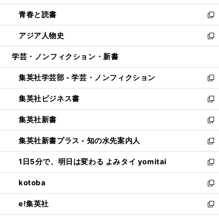
ウ
ン
ウ
し
青春と読書
で
ド
ィ
い
新
開
ウ
ン
ウ
し
アジア人物史
く
で
ド
ィ
い
新
開
ウ
ン
ウ
し
学芸・ノンフィクション・新書
く
で
ド
ィ
い
開
ウ
ン
ウ
集英社学芸部 - 学芸・ノンフィクション
く
で
ド
ィ
新
開
ウ
ン
し
集英社ビジネス書
く
で
ド
い
新
開
ウ
ウ
し
集英社新書
く
で
ィ
い
新
開
ン
ウ
し
集英社新書プラス - 知の水先案内人
く
ド
ィ
い
新
ウ
ン
ウ
し
1日5分で、明日は変わる よみタイ yomitai
で
ド
ィ
い
新
開
ウ
ン
ウ
し
kotoba
く
で
ド
ィ
い
新
開
ウ
ン
ウ
し
e!集英社
く
で
ド
ィ
い
新
開
ウ
ン
ウ
し