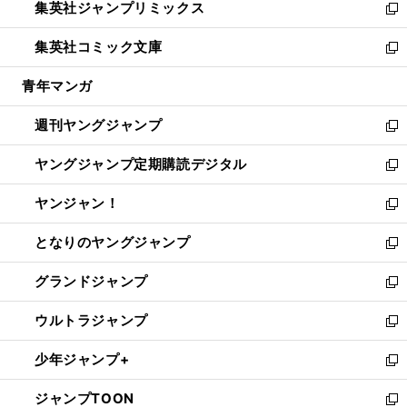
集英社ジャンプリミックス
く
で
ド
ィ
い
新
開
ウ
ン
ウ
し
集英社コミック文庫
く
で
ド
ィ
い
新
開
ウ
ン
ウ
し
青年マンガ
く
で
ド
ィ
い
開
ウ
ン
ウ
週刊ヤングジャンプ
く
で
ド
ィ
新
開
ウ
ン
し
ヤングジャンプ定期購読デジタル
く
で
ド
い
新
開
ウ
ウ
し
ヤンジャン！
く
で
ィ
い
新
開
ン
ウ
し
となりのヤングジャンプ
く
ド
ィ
い
新
ウ
ン
ウ
し
グランドジャンプ
で
ド
ィ
い
新
開
ウ
ン
ウ
し
ウルトラジャンプ
く
で
ド
ィ
い
新
開
ウ
ン
ウ
し
少年ジャンプ+
く
で
ド
ィ
い
新
開
ウ
ン
ウ
し
ジャンプTOON
く
で
ド
ィ
い
新