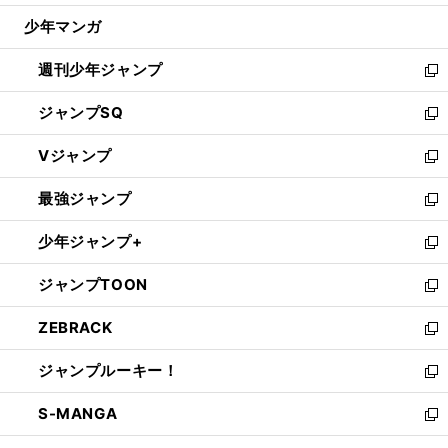
ウ
じ
少年マンガ
で
る
開
週刊少年ジャンプ
く
新
し
ジャンプSQ
い
新
ウ
し
Vジャンプ
ィ
い
新
ン
ウ
し
最強ジャンプ
ド
ィ
い
新
ウ
ン
ウ
し
少年ジャンプ+
で
ド
ィ
い
新
開
ウ
ン
ウ
し
ジャンプTOON
く
で
ド
ィ
い
新
開
ウ
ン
ウ
し
ZEBRACK
く
で
ド
ィ
い
新
開
ウ
ン
ウ
し
ジャンプルーキー！
く
で
ド
ィ
い
新
開
ウ
ン
ウ
し
S-MANGA
く
で
ド
ィ
い
新
開
ウ
ン
ウ
し