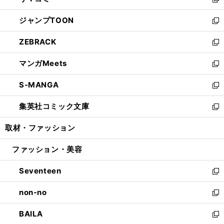
ィ
い
新
開
ウ
ン
ウ
し
ジャンプTOON
く
で
ド
ィ
い
新
開
ウ
ン
ウ
し
ZEBRACK
く
で
ド
ィ
い
新
開
ウ
ン
ウ
し
マンガMeets
く
で
ド
ィ
い
新
開
ウ
ン
ウ
し
S-MANGA
く
で
ド
ィ
い
新
開
ウ
ン
ウ
し
集英社コミック文庫
く
で
ド
ィ
い
新
開
ウ
ン
ウ
し
取材・ファッション
く
で
ド
ィ
い
開
ウ
ン
ウ
ファッション・美容
く
で
ド
ィ
開
ウ
ン
Seventeen
く
で
ド
新
開
ウ
し
non-no
く
で
い
新
開
ウ
し
BAILA
く
ィ
い
新