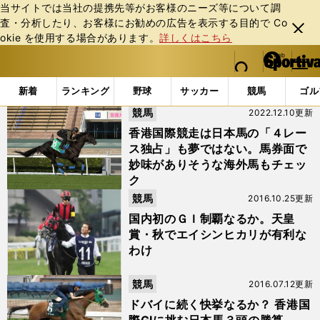
当サイトでは当社の提携先等がお客様のニーズ等について調
査・分析したり、お客様にお勧めの広告を表⽰する⽬的で Co
閉じ
okie を使⽤する場合があります。
詳しくはこちら
る
マイペ
web Sportiva (webスポルティーバ)
検索
メニュ
we
ー
「#香港カップ」の最新ニュース・ 情報
b
ジ
新着
ランキング
野球
サッカー
競馬
ゴル
ス
競馬
2022.12.10更新
ポ
ル
香港国際競走は日本馬の「４レー
テ
ス独占」も夢ではない。馬券面で
ィ
妙味がありそうな海外馬もチェッ
ー
ク
バ
競馬
2016.10.25更新
国内初のＧＩ制覇なるか。天皇
賞・秋でエイシンヒカリが有利な
わけ
競馬
2016.07.12更新
ドバイに続く快挙なるか？ 香港国