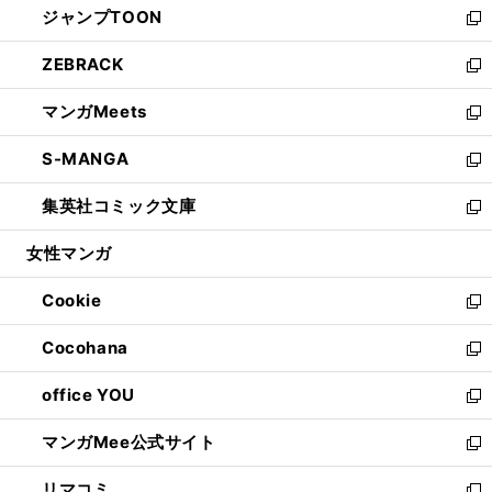
ジャンプTOON
く
で
ド
ィ
い
新
開
ウ
ン
ウ
し
ZEBRACK
く
で
ド
ィ
い
新
開
ウ
ン
ウ
し
マンガMeets
く
で
ド
ィ
い
新
開
ウ
ン
ウ
し
S-MANGA
く
で
ド
ィ
い
新
開
ウ
ン
ウ
し
集英社コミック文庫
く
で
ド
ィ
い
新
開
ウ
ン
ウ
し
女性マンガ
く
で
ド
ィ
い
開
ウ
ン
ウ
Cookie
く
で
ド
ィ
新
開
ウ
ン
し
Cocohana
く
で
ド
い
新
開
ウ
ウ
し
office YOU
く
で
ィ
い
新
開
ン
ウ
し
マンガMee公式サイト
く
ド
ィ
い
新
ウ
ン
ウ
し
リマコミ
で
ド