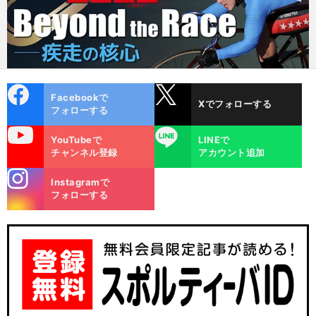
cebo
X
Facebookで
Xでフォローする
ok
フォローする
uTube
LINE
YouTubeで
LINEで
チャンネル登録
アカウント追加
stagra
Instagramで
m
フォローする