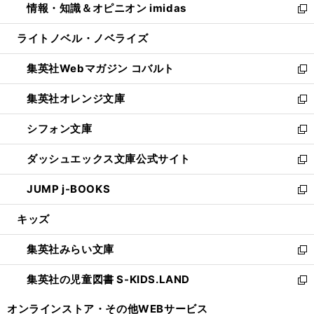
情報・知識＆オピニオン imidas
く
で
ド
ィ
い
新
開
ウ
ン
ウ
し
ライトノベル・ノベライズ
く
で
ド
ィ
い
開
ウ
ン
ウ
集英社Webマガジン コバルト
く
で
ド
ィ
新
開
ウ
ン
し
集英社オレンジ文庫
く
で
ド
い
新
開
ウ
ウ
し
シフォン文庫
く
で
ィ
い
新
開
ン
ウ
し
ダッシュエックス文庫公式サイト
く
ド
ィ
い
新
ウ
ン
ウ
し
JUMP j-BOOKS
で
ド
ィ
い
新
開
ウ
ン
ウ
し
キッズ
く
で
ド
ィ
い
開
ウ
ン
ウ
集英社みらい文庫
く
で
ド
ィ
新
開
ウ
ン
し
集英社の児童図書 S-KIDS.LAND
く
で
ド
い
新
開
ウ
ウ
し
オンラインストア・
その他WEBサービス
く
で
ィ
い