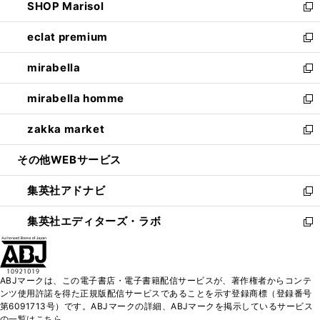
SHOP Marisol
く
で
ド
ィ
い
新
開
ウ
ン
ウ
し
eclat premium
く
で
ド
ィ
い
新
開
ウ
ン
ウ
し
mirabella
く
で
ド
ィ
い
新
開
ウ
ン
ウ
し
mirabella homme
く
で
ド
ィ
い
新
開
ウ
ン
ウ
し
zakka market
く
で
ド
ィ
い
新
開
ウ
ン
ウ
し
その他WEBサービス
く
で
ド
ィ
い
開
ウ
ン
ウ
集英社アドナビ
く
で
ド
ィ
新
開
ウ
ン
し
集英社エディターズ・ラボ
く
で
ド
い
新
開
ウ
ウ
し
く
で
ィ
い
開
ン
ウ
ABJマークは、この電子書店・電子書籍配信サービスが、著作権者からコンテ
く
ド
ィ
ンツ使用許諾を得た正規版配信サービスであることを示す登録商標（登録番号
ウ
ン
第6091713号）です。ABJマークの詳細、ABJマークを掲示しているサービス
で
ド
の一覧はこちら。