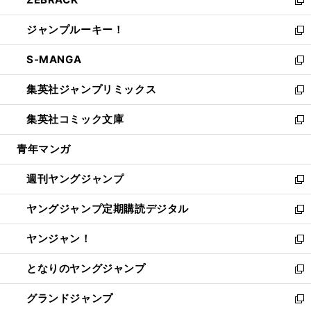
で
ド
ィ
い
新
開
ウ
ン
ウ
し
ジャンプルーキー！
く
で
ド
ィ
い
新
開
ウ
ン
ウ
し
S-MANGA
く
で
ド
ィ
い
新
開
ウ
ン
ウ
し
集英社ジャンプリミックス
く
で
ド
ィ
い
新
開
ウ
ン
ウ
し
集英社コミック文庫
く
で
ド
ィ
い
新
開
ウ
ン
ウ
し
青年マンガ
く
で
ド
ィ
い
開
ウ
ン
ウ
週刊ヤングジャンプ
く
で
ド
ィ
新
開
ウ
ン
し
ヤングジャンプ定期購読デジタル
く
で
ド
い
新
開
ウ
ウ
し
ヤンジャン！
く
で
ィ
い
新
開
ン
ウ
し
となりのヤングジャンプ
く
ド
ィ
い
新
ウ
ン
ウ
し
グランドジャンプ
で
ド
ィ
い
新