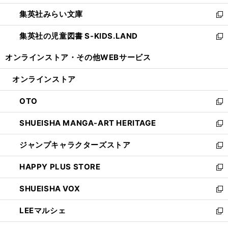
開
ウ
ン
ウ
集英社みらい文庫
く
で
ド
ィ
新
開
ウ
ン
し
集英社の児童図書 S-KIDS.LAND
く
で
ド
い
新
開
ウ
ウ
し
オンラインストア・
その他WEBサービス
く
で
ィ
い
開
ン
ウ
オンラインストア
く
ド
ィ
ウ
ン
OTO
で
ド
新
開
ウ
し
SHUEISHA MANGA-ART HERITAGE
く
で
い
新
開
ウ
し
ジャンプキャラクターズストア
く
ィ
い
新
ン
ウ
し
HAPPY PLUS STORE
ド
ィ
い
新
ウ
ン
ウ
し
SHUEISHA VOX
で
ド
ィ
い
新
開
ウ
ン
ウ
し
LEEマルシェ
く
で
ド
ィ
い
新
開
ウ
ン
ウ
し