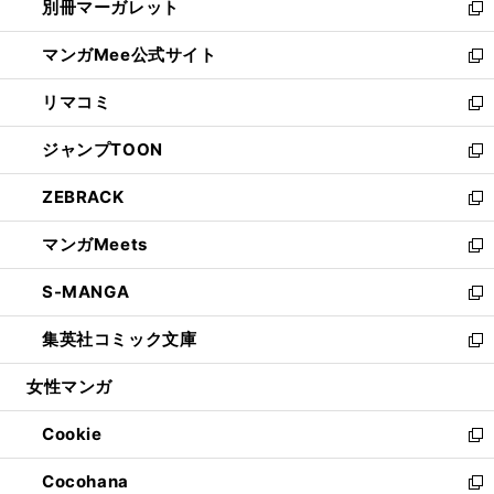
別冊マーガレット
く
で
ィ
い
新
開
ン
ウ
し
マンガMee公式サイト
く
ド
ィ
い
新
ウ
ン
ウ
し
リマコミ
で
ド
ィ
い
新
開
ウ
ン
ウ
し
ジャンプTOON
く
で
ド
ィ
い
新
開
ウ
ン
ウ
し
ZEBRACK
く
で
ド
ィ
い
新
開
ウ
ン
ウ
し
マンガMeets
く
で
ド
ィ
い
新
開
ウ
ン
ウ
し
S-MANGA
く
で
ド
ィ
い
新
開
ウ
ン
ウ
し
集英社コミック文庫
く
で
ド
ィ
い
新
開
ウ
ン
ウ
し
女性マンガ
く
で
ド
ィ
い
開
ウ
ン
ウ
Cookie
く
で
ド
ィ
新
開
ウ
ン
し
Cocohana
く
で
ド
い
新