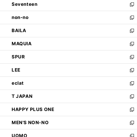
Seventeen
く
で
ド
新
開
ウ
し
non-no
く
で
い
新
開
ウ
し
BAILA
く
ィ
い
新
ン
ウ
し
MAQUIA
ド
ィ
い
新
ウ
ン
ウ
し
SPUR
で
ド
ィ
い
新
開
ウ
ン
ウ
し
LEE
く
で
ド
ィ
い
新
開
ウ
ン
ウ
し
eclat
く
で
ド
ィ
い
新
開
ウ
ン
ウ
し
T JAPAN
く
で
ド
ィ
い
新
開
ウ
ン
ウ
し
HAPPY PLUS ONE
く
で
ド
ィ
い
新
開
ウ
ン
ウ
し
MEN'S NON-NO
く
で
ド
ィ
い
新
開
ウ
ン
ウ
し
UOMO
く
で
ド
ィ
い