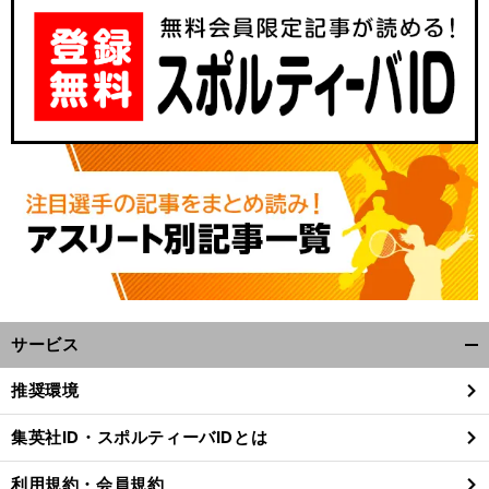
サービス
開
く/
推奨環境
閉
じ
集英社ID・スポルティーバIDとは
る
利用規約・会員規約