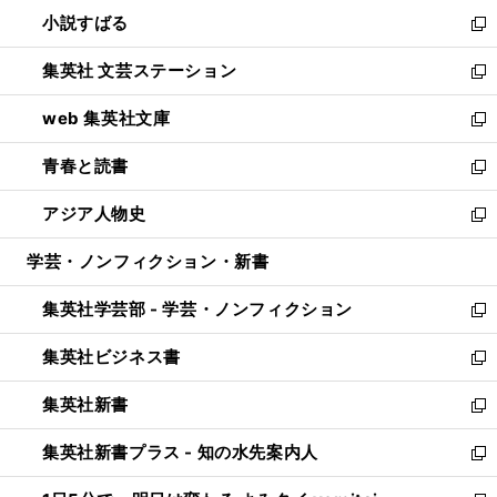
ウ
し
小説すばる
く
で
い
新
開
ウ
し
集英社 文芸ステーション
く
ィ
い
新
ン
ウ
し
web 集英社文庫
ド
ィ
い
新
ウ
ン
ウ
し
青春と読書
で
ド
ィ
い
新
開
ウ
ン
ウ
し
アジア人物史
く
で
ド
ィ
い
新
開
ウ
ン
ウ
し
学芸・ノンフィクション・新書
く
で
ド
ィ
い
開
ウ
ン
ウ
集英社学芸部 - 学芸・ノンフィクション
く
で
ド
ィ
新
開
ウ
ン
し
集英社ビジネス書
く
で
ド
い
新
開
ウ
ウ
し
集英社新書
く
で
ィ
い
新
開
ン
ウ
し
集英社新書プラス - 知の水先案内人
く
ド
ィ
い
新
ウ
ン
ウ
し