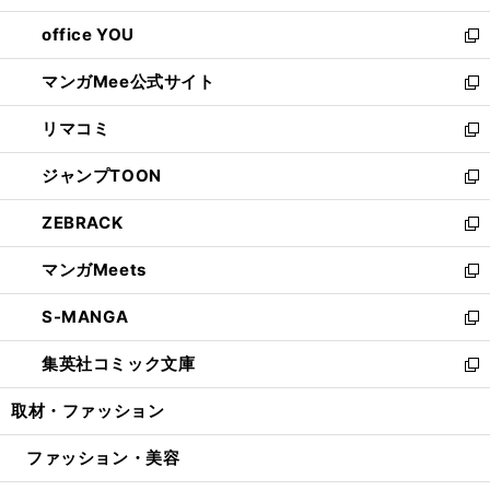
開
ウ
ウ
し
office YOU
く
で
ィ
い
新
開
ン
ウ
し
マンガMee公式サイト
く
ド
ィ
い
新
ウ
ン
ウ
し
リマコミ
で
ド
ィ
い
新
開
ウ
ン
ウ
し
ジャンプTOON
く
で
ド
ィ
い
新
開
ウ
ン
ウ
し
ZEBRACK
く
で
ド
ィ
い
新
開
ウ
ン
ウ
し
マンガMeets
く
で
ド
ィ
い
新
開
ウ
ン
ウ
し
S-MANGA
く
で
ド
ィ
い
新
開
ウ
ン
ウ
し
集英社コミック文庫
く
で
ド
ィ
い
新
開
ウ
ン
ウ
し
取材・ファッション
く
で
ド
ィ
い
開
ウ
ン
ウ
ファッション・美容
く
で
ド
ィ
開
ウ
ン