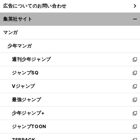
し
広告についてのお問い合わせ
い
ウ
集英社サイト
ィ
開
ン
く/
マンガ
ド
閉
ウ
じ
少年マンガ
で
る
開
週刊少年ジャンプ
く
新
し
ジャンプSQ
い
新
ウ
し
Vジャンプ
ィ
い
新
ン
ウ
し
最強ジャンプ
ド
ィ
い
新
ウ
ン
ウ
し
少年ジャンプ+
で
ド
ィ
い
新
開
ウ
ン
ウ
し
ジャンプTOON
く
で
ド
ィ
い
新
開
ウ
ン
ウ
し
ZEBRACK
く