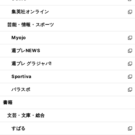
新
開
ウ
ン
ウ
し
集英社オンライン
く
で
ド
ィ
い
新
開
ウ
ン
ウ
し
芸能・情報・スポーツ
く
で
ド
ィ
い
開
ウ
ン
ウ
Myojo
く
で
ド
ィ
新
開
ウ
ン
し
週プレNEWS
く
で
ド
い
新
開
ウ
ウ
し
週プレ グラジャパ!
く
で
ィ
い
新
開
ン
ウ
し
Sportiva
く
ド
ィ
い
新
ウ
ン
ウ
し
パラスポ
で
ド
ィ
い
新
開
ウ
ン
ウ
し
書籍
く
で
ド
ィ
い
開
ウ
ン
ウ
文芸・文庫・総合
く
で
ド
ィ
開
ウ
ン
すばる
く
で
ド
新
開