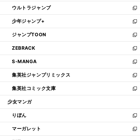
開
ウ
ン
ウ
し
ウルトラジャンプ
く
で
ド
ィ
い
新
開
ウ
ン
ウ
し
少年ジャンプ+
く
で
ド
ィ
い
新
開
ウ
ン
ウ
し
ジャンプTOON
く
で
ド
ィ
い
新
開
ウ
ン
ウ
し
ZEBRACK
く
で
ド
ィ
い
新
開
ウ
ン
ウ
し
S-MANGA
く
で
ド
ィ
い
新
開
ウ
ン
ウ
し
集英社ジャンプリミックス
く
で
ド
ィ
い
新
開
ウ
ン
ウ
し
集英社コミック文庫
く
で
ド
ィ
い
新
開
ウ
ン
ウ
し
少女マンガ
く
で
ド
ィ
い
開
ウ
ン
ウ
りぼん
く
で
ド
ィ
新
開
ウ
ン
し
マーガレット
く
で
ド
い
新
開
ウ
ウ
し