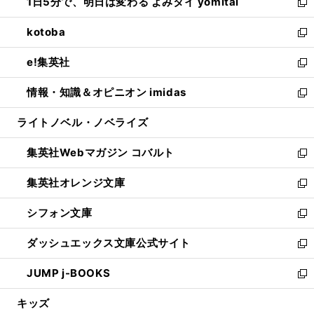
1日5分で、明日は変わる よみタイ yomitai
で
ド
ィ
い
新
開
ウ
ン
ウ
し
kotoba
く
で
ド
ィ
い
新
開
ウ
ン
ウ
し
e!集英社
く
で
ド
ィ
い
新
開
ウ
ン
ウ
し
情報・知識＆オピニオン imidas
く
で
ド
ィ
い
新
開
ウ
ン
ウ
し
ライトノベル・ノベライズ
く
で
ド
ィ
い
開
ウ
ン
ウ
集英社Webマガジン コバルト
く
で
ド
ィ
新
開
ウ
ン
し
集英社オレンジ文庫
く
で
ド
い
新
開
ウ
ウ
し
シフォン文庫
く
で
ィ
い
新
開
ン
ウ
し
ダッシュエックス文庫公式サイト
く
ド
ィ
い
新
ウ
ン
ウ
し
JUMP j-BOOKS
で
ド
ィ
い
新
開
ウ
ン
ウ
し
キッズ
く
で
ド
ィ
い