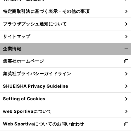
特定商取引法に基づく表示・その他の事項
ブラウザプッシュ通知について
サイトマップ
企業情報
開
く/
集英社ホームページ
新
閉
し
じ
集英社プライバシーガイドライン
い
る
ウ
SHUEISHA Privacy Guideline
ィ
ン
Setting of Cookies
ド
ウ
web Sportivaについて
で
開
Web Sportivaについてのお問い合わせ
く
新