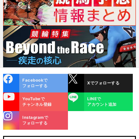
cebo
X
Facebookで
Xでフォローする
ok
フォローする
uTube
LINE
YouTubeで
LINEで
チャンネル登録
アカウント追加
stagra
Instagramで
m
フォローする