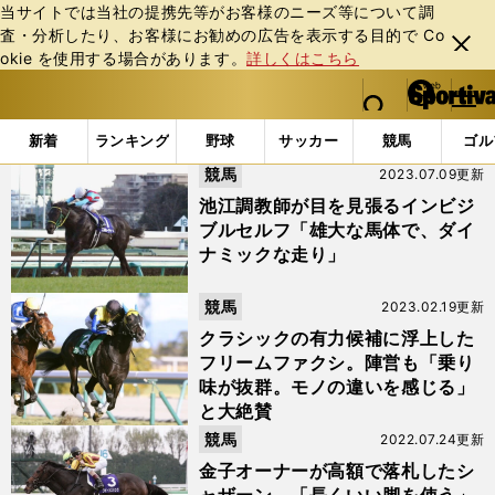
当サイトでは当社の提携先等がお客様のニーズ等について調
査・分析したり、お客様にお勧めの広告を表⽰する⽬的で Co
閉じ
okie を使⽤する場合があります。
詳しくはこちら
る
マイペ
web Sportiva (webスポルティーバ)
検索
メニュ
we
ー
「#金子真人」の最新ニュース・ 情報
b
ジ
新着
ランキング
野球
サッカー
競馬
ゴル
ス
競馬
2023.07.09更新
ポ
ル
池江調教師が目を見張るインビジ
テ
ブルセルフ「雄大な馬体で、ダイ
ィ
ナミックな走り」
ー
バ
競馬
2023.02.19更新
クラシックの有力候補に浮上した
フリームファクシ。陣営も「乗り
味が抜群。モノの違いを感じる」
と大絶賛
競馬
2022.07.24更新
金子オーナーが高額で落札したシ