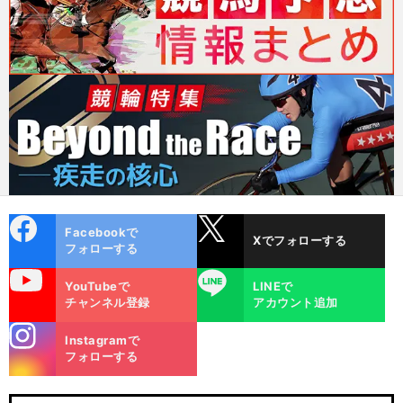
cebo
X
Facebookで
Xでフォローする
ok
フォローする
uTube
LINE
YouTubeで
LINEで
チャンネル登録
アカウント追加
stagra
Instagramで
m
フォローする