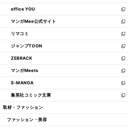
開
ウ
ウ
し
office YOU
く
で
ィ
い
新
開
ン
ウ
し
マンガMee公式サイト
く
ド
ィ
い
新
ウ
ン
ウ
し
リマコミ
で
ド
ィ
い
新
開
ウ
ン
ウ
し
ジャンプTOON
く
で
ド
ィ
い
新
開
ウ
ン
ウ
し
ZEBRACK
く
で
ド
ィ
い
新
開
ウ
ン
ウ
し
マンガMeets
く
で
ド
ィ
い
新
開
ウ
ン
ウ
し
S-MANGA
く
で
ド
ィ
い
新
開
ウ
ン
ウ
し
集英社コミック文庫
く
で
ド
ィ
い
新
開
ウ
ン
ウ
し
取材・ファッション
く
で
ド
ィ
い
開
ウ
ン
ウ
ファッション・美容
く
で
ド
ィ
開
ウ
ン