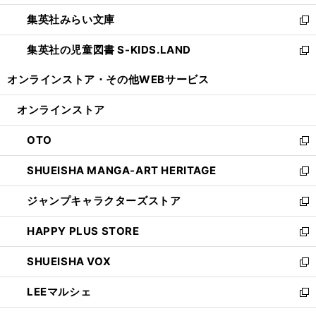
開
ウ
ン
ウ
集英社みらい文庫
く
で
ド
ィ
新
開
ウ
ン
し
集英社の児童図書 S-KIDS.LAND
く
で
ド
い
新
開
ウ
ウ
し
オンラインストア・
その他WEBサービス
く
で
ィ
い
開
ン
ウ
オンラインストア
く
ド
ィ
ウ
ン
OTO
で
ド
新
開
ウ
し
SHUEISHA MANGA-ART HERITAGE
く
で
い
新
開
ウ
し
ジャンプキャラクターズストア
く
ィ
い
新
ン
ウ
し
HAPPY PLUS STORE
ド
ィ
い
新
ウ
ン
ウ
し
SHUEISHA VOX
で
ド
ィ
い
新
開
ウ
ン
ウ
し
LEEマルシェ
く
で
ド
ィ
い
新
開
ウ
ン
ウ
し