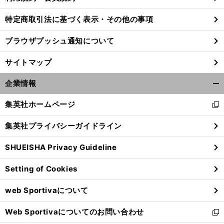
特定商取引法に基づく表示・その他の事項
ブラウザプッシュ通知について
サイトマップ
企業情報
開
く/
集英社ホームページ
新
閉
し
じ
集英社プライバシーガイドライン
い
る
ウ
SHUEISHA Privacy Guideline
ィ
ン
Setting of Cookies
ド
ウ
web Sportivaについて
で
開
Web Sportivaについてのお問い合わせ
く
新