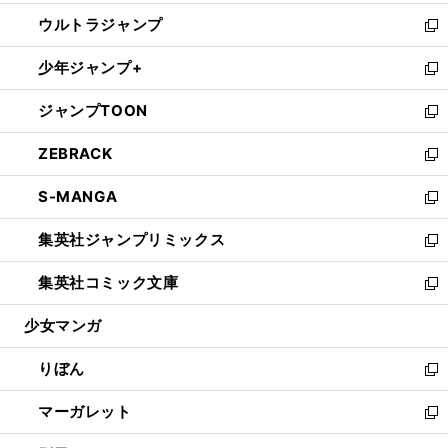
開
ウ
ン
ウ
し
ウルトラジャンプ
く
で
ド
ィ
い
新
開
ウ
ン
ウ
し
少年ジャンプ+
く
で
ド
ィ
い
新
開
ウ
ン
ウ
し
ジャンプTOON
く
で
ド
ィ
い
新
開
ウ
ン
ウ
し
ZEBRACK
く
で
ド
ィ
い
新
開
ウ
ン
ウ
し
S-MANGA
く
で
ド
ィ
い
新
開
ウ
ン
ウ
し
集英社ジャンプリミックス
く
で
ド
ィ
い
新
開
ウ
ン
ウ
し
集英社コミック文庫
く
で
ド
ィ
い
新
開
ウ
ン
ウ
し
少女マンガ
く
で
ド
ィ
い
開
ウ
ン
ウ
りぼん
く
で
ド
ィ
新
開
ウ
ン
し
マーガレット
く
で
ド
い
新
開
ウ
ウ
し