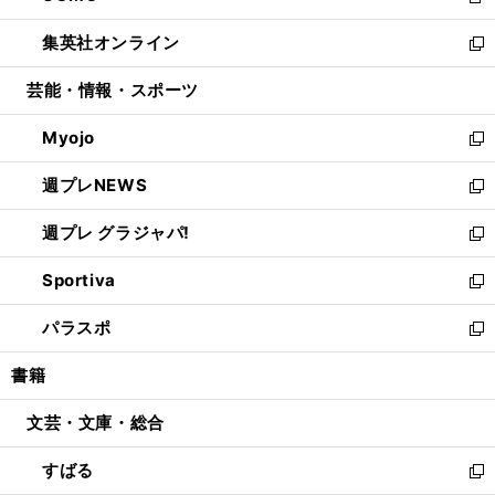
新
開
ウ
ン
ウ
し
集英社オンライン
く
で
ド
ィ
い
新
開
ウ
ン
ウ
し
芸能・情報・スポーツ
く
で
ド
ィ
い
開
ウ
ン
ウ
Myojo
く
で
ド
ィ
新
開
ウ
ン
し
週プレNEWS
く
で
ド
い
新
開
ウ
ウ
し
週プレ グラジャパ!
く
で
ィ
い
新
開
ン
ウ
し
Sportiva
く
ド
ィ
い
新
ウ
ン
ウ
し
パラスポ
で
ド
ィ
い
新
開
ウ
ン
ウ
し
書籍
く
で
ド
ィ
い
開
ウ
ン
ウ
文芸・文庫・総合
く
で
ド
ィ
開
ウ
ン
すばる
く
で
ド
新
開