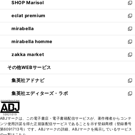
SHOP Marisol
く
で
ド
ィ
い
新
開
ウ
ン
ウ
し
eclat premium
く
で
ド
ィ
い
新
開
ウ
ン
ウ
し
mirabella
く
で
ド
ィ
い
新
開
ウ
ン
ウ
し
mirabella homme
く
で
ド
ィ
い
新
開
ウ
ン
ウ
し
zakka market
く
で
ド
ィ
い
新
開
ウ
ン
ウ
し
その他WEBサービス
く
で
ド
ィ
い
開
ウ
ン
ウ
集英社アドナビ
く
で
ド
ィ
新
開
ウ
ン
し
集英社エディターズ・ラボ
く
で
ド
い
新
開
ウ
ウ
し
く
で
ィ
い
開
ン
ウ
ABJマークは、この電子書店・電子書籍配信サービスが、著作権者からコンテ
く
ド
ィ
ンツ使用許諾を得た正規版配信サービスであることを示す登録商標（登録番号
ウ
ン
第6091713号）です。ABJマークの詳細、ABJマークを掲示しているサービス
で
ド
の一覧はこちら。