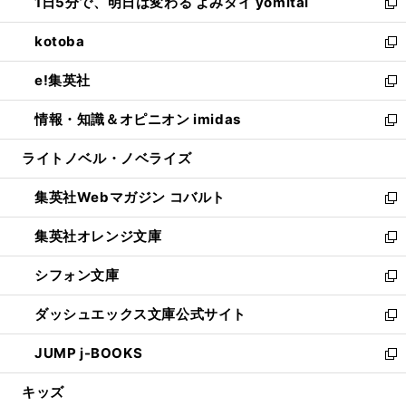
1日5分で、明日は変わる よみタイ yomitai
で
ド
ィ
い
新
開
ウ
ン
ウ
し
kotoba
く
で
ド
ィ
い
新
開
ウ
ン
ウ
し
e!集英社
く
で
ド
ィ
い
新
開
ウ
ン
ウ
し
情報・知識＆オピニオン imidas
く
で
ド
ィ
い
新
開
ウ
ン
ウ
し
ライトノベル・ノベライズ
く
で
ド
ィ
い
開
ウ
ン
ウ
集英社Webマガジン コバルト
く
で
ド
ィ
新
開
ウ
ン
し
集英社オレンジ文庫
く
で
ド
い
新
開
ウ
ウ
し
シフォン文庫
く
で
ィ
い
新
開
ン
ウ
し
ダッシュエックス文庫公式サイト
く
ド
ィ
い
新
ウ
ン
ウ
し
JUMP j-BOOKS
で
ド
ィ
い
新
開
ウ
ン
ウ
し
キッズ
く
で
ド
ィ
い