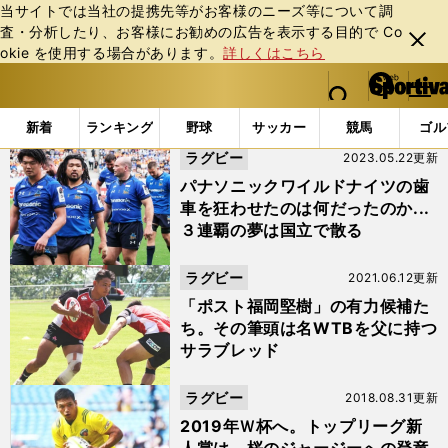
当サイトでは当社の提携先等がお客様のニーズ等について調
査・分析したり、お客様にお勧めの広告を表⽰する⽬的で Co
閉じ
okie を使⽤する場合があります。
詳しくはこちら
る
マイペ
web Sportiva (webスポルティーバ)
検索
メニュ
we
ー
「#野口竜司」の最新ニュース・ 情報
b
ジ
新着
ランキング
野球
サッカー
競馬
ゴル
ス
ラグビー
2023.05.22更新
ポ
ル
パナソニックワイルドナイツの歯
テ
車を狂わせたのは何だったのか...
ィ
３連覇の夢は国立で散る
ー
バ
ラグビー
2021.06.12更新
「ポスト福岡堅樹」の有力候補た
ち。その筆頭は名WTBを父に持つ
サラブレッド
ラグビー
2018.08.31更新
2019年Ｗ杯へ。トップリーグ新