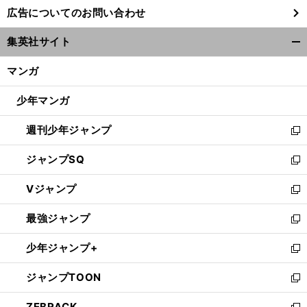
し
広告についてのお問い合わせ
い
ウ
集英社サイト
ィ
開
ン
く/
マンガ
ド
閉
ウ
じ
少年マンガ
で
る
開
週刊少年ジャンプ
く
新
し
ジャンプSQ
い
新
ウ
し
Vジャンプ
ィ
い
新
ン
ウ
し
最強ジャンプ
ド
ィ
い
新
ウ
ン
ウ
し
少年ジャンプ+
で
ド
ィ
い
新
開
ウ
ン
ウ
し
ジャンプTOON
く
で
ド
ィ
い
新
開
ウ
ン
ウ
し
ZEBRACK
く