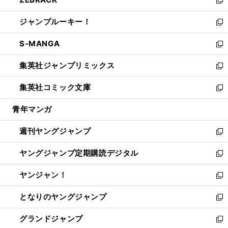
で
ド
ィ
い
新
開
ウ
ン
ウ
し
ジャンプルーキー！
く
で
ド
ィ
い
新
開
ウ
ン
ウ
し
S-MANGA
く
で
ド
ィ
い
新
開
ウ
ン
ウ
し
集英社ジャンプリミックス
く
で
ド
ィ
い
新
開
ウ
ン
ウ
し
集英社コミック文庫
く
で
ド
ィ
い
新
開
ウ
ン
ウ
し
青年マンガ
く
で
ド
ィ
い
開
ウ
ン
ウ
週刊ヤングジャンプ
く
で
ド
ィ
新
開
ウ
ン
し
ヤングジャンプ定期購読デジタル
く
で
ド
い
新
開
ウ
ウ
し
ヤンジャン！
く
で
ィ
い
新
開
ン
ウ
し
となりのヤングジャンプ
く
ド
ィ
い
新
ウ
ン
ウ
し
グランドジャンプ
で
ド
ィ
い
新