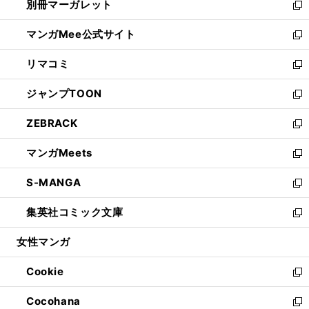
別冊マーガレット
く
で
ィ
い
新
開
ン
ウ
し
マンガMee公式サイト
く
ド
ィ
い
新
ウ
ン
ウ
し
リマコミ
で
ド
ィ
い
新
開
ウ
ン
ウ
し
ジャンプTOON
く
で
ド
ィ
い
新
開
ウ
ン
ウ
し
ZEBRACK
く
で
ド
ィ
い
新
開
ウ
ン
ウ
し
マンガMeets
く
で
ド
ィ
い
新
開
ウ
ン
ウ
し
S-MANGA
く
で
ド
ィ
い
新
開
ウ
ン
ウ
し
集英社コミック文庫
く
で
ド
ィ
い
新
開
ウ
ン
ウ
し
女性マンガ
く
で
ド
ィ
い
開
ウ
ン
ウ
Cookie
く
で
ド
ィ
新
開
ウ
ン
し
Cocohana
く
で
ド
い
新