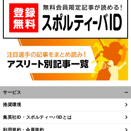
サービス
開
く/
推奨環境
閉
じ
集英社ID・スポルティーバIDとは
る
利用規約・会員規約