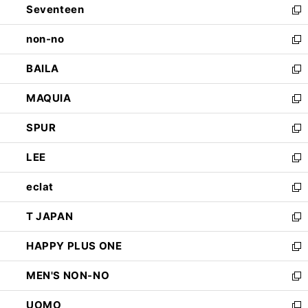
Seventeen
く
で
ド
新
開
ウ
し
non-no
く
で
い
新
開
ウ
し
BAILA
く
ィ
い
新
ン
ウ
し
MAQUIA
ド
ィ
い
新
ウ
ン
ウ
し
SPUR
で
ド
ィ
い
新
開
ウ
ン
ウ
し
LEE
く
で
ド
ィ
い
新
開
ウ
ン
ウ
し
eclat
く
で
ド
ィ
い
新
開
ウ
ン
ウ
し
T JAPAN
く
で
ド
ィ
い
新
開
ウ
ン
ウ
し
HAPPY PLUS ONE
く
で
ド
ィ
い
新
開
ウ
ン
ウ
し
MEN'S NON-NO
く
で
ド
ィ
い
新
開
ウ
ン
ウ
し
UOMO
く
で
ド
ィ
い