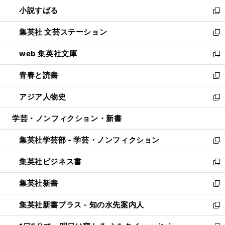
ウ
し
小説すばる
く
で
い
新
開
ウ
し
集英社 文芸ステーション
く
ィ
い
新
ン
ウ
し
web 集英社文庫
ド
ィ
い
新
ウ
ン
ウ
し
青春と読書
で
ド
ィ
い
新
開
ウ
ン
ウ
し
アジア人物史
く
で
ド
ィ
い
新
開
ウ
ン
ウ
し
学芸・ノンフィクション・新書
く
で
ド
ィ
い
開
ウ
ン
ウ
集英社学芸部 - 学芸・ノンフィクション
く
で
ド
ィ
新
開
ウ
ン
し
集英社ビジネス書
く
で
ド
い
新
開
ウ
ウ
し
集英社新書
く
で
ィ
い
新
開
ン
ウ
し
集英社新書プラス - 知の水先案内人
く
ド
ィ
い
新
ウ
ン
ウ
し