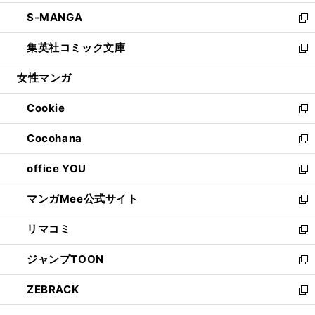
開
ウ
ン
ウ
し
S-MANGA
く
で
ド
ィ
い
新
開
ウ
ン
ウ
し
集英社コミック文庫
く
で
ド
ィ
い
新
開
ウ
ン
ウ
し
女性マンガ
く
で
ド
ィ
い
開
ウ
ン
ウ
Cookie
く
で
ド
ィ
新
開
ウ
ン
し
Cocohana
く
で
ド
い
新
開
ウ
ウ
し
office YOU
く
で
ィ
い
新
開
ン
ウ
し
マンガMee公式サイト
く
ド
ィ
い
新
ウ
ン
ウ
し
リマコミ
で
ド
ィ
い
新
開
ウ
ン
ウ
し
ジャンプTOON
く
で
ド
ィ
い
新
開
ウ
ン
ウ
し
ZEBRACK
く
で
ド
ィ
い
新
開
ウ
ン
ウ
し