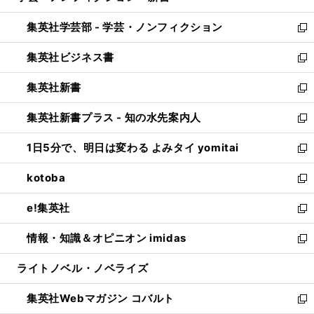
開
ウ
ン
ウ
集英社学芸部 - 学芸・ノンフィクション
く
で
ド
ィ
新
開
ウ
ン
し
集英社ビジネス書
く
で
ド
い
新
開
ウ
ウ
し
集英社新書
く
で
ィ
い
新
開
ン
ウ
し
集英社新書プラス - 知の水先案内人
く
ド
ィ
い
新
ウ
ン
ウ
し
1日5分で、明日は変わる よみタイ yomitai
で
ド
ィ
い
新
開
ウ
ン
ウ
し
kotoba
く
で
ド
ィ
い
新
開
ウ
ン
ウ
し
e!集英社
く
で
ド
ィ
い
新
開
ウ
ン
ウ
し
情報・知識＆オピニオン imidas
く
で
ド
ィ
い
新
開
ウ
ン
ウ
し
ライトノベル・ノベライズ
く
で
ド
ィ
い
開
ウ
ン
ウ
集英社Webマガジン コバルト
く
で
ド
ィ
新
開