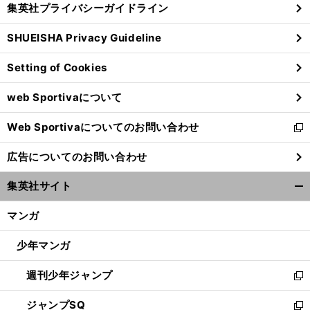
集英社プライバシーガイドライン
い
る
ウ
SHUEISHA Privacy Guideline
ィ
ン
Setting of Cookies
ド
ウ
web Sportivaについて
で
開
Web Sportivaについてのお問い合わせ
く
新
し
広告についてのお問い合わせ
い
ウ
集英社サイト
ィ
開
ン
く/
マンガ
ド
閉
ウ
じ
少年マンガ
で
る
開
週刊少年ジャンプ
く
新
し
ジャンプSQ
い
新