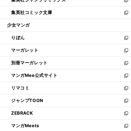
で
ド
ィ
い
新
開
ウ
ン
ウ
し
集英社コミック文庫
く
で
ド
ィ
い
新
開
ウ
ン
ウ
し
少女マンガ
く
で
ド
ィ
い
開
ウ
ン
ウ
りぼん
く
で
ド
ィ
新
開
ウ
ン
し
マーガレット
く
で
ド
い
新
開
ウ
ウ
し
別冊マーガレット
く
で
ィ
い
新
開
ン
ウ
し
マンガMee公式サイト
く
ド
ィ
い
新
ウ
ン
ウ
し
リマコミ
で
ド
ィ
い
新
開
ウ
ン
ウ
し
ジャンプTOON
く
で
ド
ィ
い
新
開
ウ
ン
ウ
し
ZEBRACK
く
で
ド
ィ
い
新
開
ウ
ン
ウ
し
マンガMeets
く
で
ド
ィ
い
新