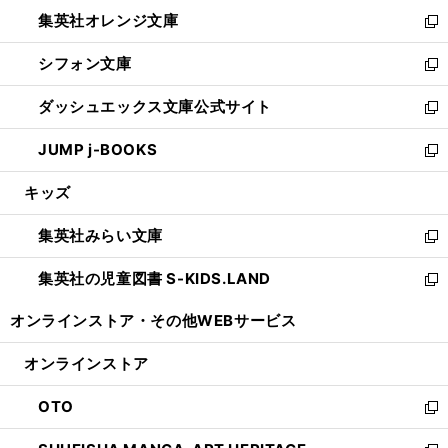
ウ
ン
し
集英社オレンジ文庫
く
で
ド
い
新
開
ウ
ウ
し
シフォン文庫
く
で
ィ
い
新
開
ン
ウ
し
ダッシュエックス文庫公式サイト
く
ド
ィ
い
新
ウ
ン
ウ
し
JUMP j-BOOKS
で
ド
ィ
い
新
開
ウ
ン
ウ
し
キッズ
く
で
ド
ィ
い
開
ウ
ン
ウ
集英社みらい文庫
く
で
ド
ィ
新
開
ウ
ン
し
集英社の児童図書 S-KIDS.LAND
く
で
ド
い
新
開
ウ
ウ
し
オンラインストア・
その他WEBサービス
く
で
ィ
い
開
ン
ウ
オンラインストア
く
ド
ィ
ウ
ン
OTO
で
ド
新
開
ウ
し