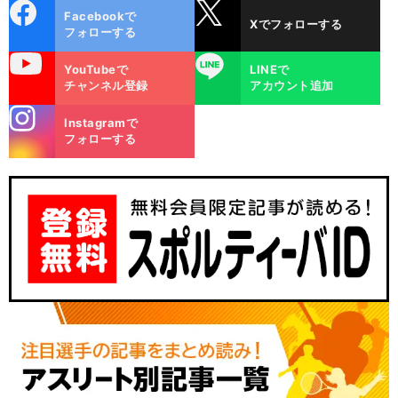
cebo
X
Facebookで
Xでフォローする
ok
フォローする
uTube
LINE
YouTubeで
LINEで
チャンネル登録
アカウント追加
stagra
Instagramで
m
フォローする