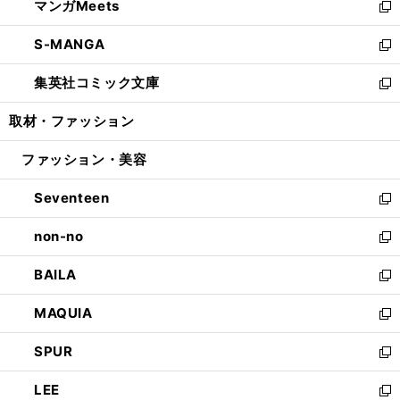
マンガMeets
く
で
ド
ィ
い
新
開
ウ
ン
ウ
し
S-MANGA
く
で
ド
ィ
い
新
開
ウ
ン
ウ
し
集英社コミック文庫
く
で
ド
ィ
い
新
開
ウ
ン
ウ
し
取材・ファッション
く
で
ド
ィ
い
開
ウ
ン
ウ
ファッション・美容
く
で
ド
ィ
開
ウ
ン
Seventeen
く
で
ド
新
開
ウ
し
non-no
く
で
い
新
開
ウ
し
BAILA
く
ィ
い
新
ン
ウ
し
MAQUIA
ド
ィ
い
新
ウ
ン
ウ
し
SPUR
で
ド
ィ
い
新
開
ウ
ン
ウ
し
LEE
く
で
ド
ィ
い
新