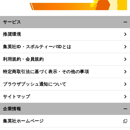
サービス
開
く/
推奨環境
閉
じ
集英社ID・スポルティーバIDとは
る
利用規約・会員規約
特定商取引法に基づく表示・その他の事項
ブラウザプッシュ通知について
サイトマップ
企業情報
開
く/
集英社ホームページ
新
閉
し
じ