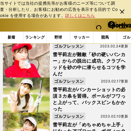
当サイトでは当社の提携先等がお客様のニーズ等について調
査・分析したり、お客様にお勧めの広告を表⽰する⽬的で Co
閉じ
okie を使⽤する場合があります。
詳しくはこちら
る
マイペ
web Sportiva (webスポルティーバ)
検索
メニュ
we
ー
「#距離感」の最新ニュース・ 情報
b
ジ
新着
ランキング
野球
サッカー
競馬
ゴル
ス
ゴルフレッスン
2023.02.24更新
ポ
ル
雪平莉左が難敵「砂の硬いバンカ
テ
ー」からの脱出に成功。クラブヘ
ィ
ッドを砂の中に潜らせるコツを学
ー
んだ
バ
ゴルフレッスン
2023.02.17更新
雪平莉左がバンカーショットの必
須３カ条を習得。ボールがフワっ
と上がって、バックスピンもかか
った
ゴルフレッスン
2023.02.10更新
雪平莉左が「めちゃめちゃ上手」