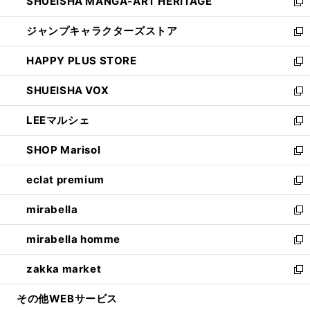
SHUEISHA MANGA-ART HERITAGE
く
で
い
新
開
ウ
し
ジャンプキャラクターズストア
く
ィ
い
新
ン
ウ
し
HAPPY PLUS STORE
ド
ィ
い
新
ウ
ン
ウ
し
SHUEISHA VOX
で
ド
ィ
い
新
開
ウ
ン
ウ
し
LEEマルシェ
く
で
ド
ィ
い
新
開
ウ
ン
ウ
し
SHOP Marisol
く
で
ド
ィ
い
新
開
ウ
ン
ウ
し
eclat premium
く
で
ド
ィ
い
新
開
ウ
ン
ウ
し
mirabella
く
で
ド
ィ
い
新
開
ウ
ン
ウ
し
mirabella homme
く
で
ド
ィ
い
新
開
ウ
ン
ウ
し
zakka market
く
で
ド
ィ
い
新
開
ウ
ン
ウ
し
その他WEBサービス
く
で
ド
ィ
い