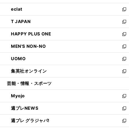
開
ウ
ン
ウ
し
eclat
く
で
ド
ィ
い
新
開
ウ
ン
ウ
し
T JAPAN
く
で
ド
ィ
い
新
開
ウ
ン
ウ
し
HAPPY PLUS ONE
く
で
ド
ィ
い
新
開
ウ
ン
ウ
し
MEN'S NON-NO
く
で
ド
ィ
い
新
開
ウ
ン
ウ
し
UOMO
く
で
ド
ィ
い
新
開
ウ
ン
ウ
し
集英社オンライン
く
で
ド
ィ
い
新
開
ウ
ン
ウ
し
芸能・情報・スポーツ
く
で
ド
ィ
い
開
ウ
ン
ウ
Myojo
く
で
ド
ィ
新
開
ウ
ン
し
週プレNEWS
く
で
ド
い
新
開
ウ
ウ
し
週プレ グラジャパ!
く
で
ィ
い
新
開
ン
ウ
し