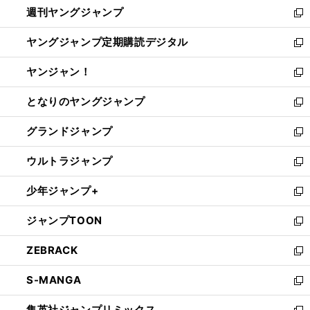
週刊ヤングジャンプ
く
で
ド
ィ
新
開
ウ
ン
し
ヤングジャンプ定期購読デジタル
く
で
ド
い
新
開
ウ
ウ
し
ヤンジャン！
く
で
ィ
い
新
開
ン
ウ
し
となりのヤングジャンプ
く
ド
ィ
い
新
ウ
ン
ウ
し
グランドジャンプ
で
ド
ィ
い
新
開
ウ
ン
ウ
し
ウルトラジャンプ
く
で
ド
ィ
い
新
開
ウ
ン
ウ
し
少年ジャンプ+
く
で
ド
ィ
い
新
開
ウ
ン
ウ
し
ジャンプTOON
く
で
ド
ィ
い
新
開
ウ
ン
ウ
し
ZEBRACK
く
で
ド
ィ
い
新
開
ウ
ン
ウ
し
S-MANGA
く
で
ド
ィ
い
新
開
ウ
ン
ウ
し
集英社ジャンプリミックス
く