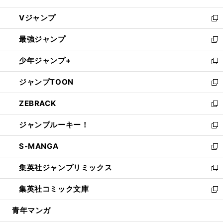
ウ
し
Vジャンプ
ィ
い
新
ン
ウ
し
最強ジャンプ
ド
ィ
い
新
ウ
ン
ウ
し
少年ジャンプ+
で
ド
ィ
い
新
開
ウ
ン
ウ
し
ジャンプTOON
く
で
ド
ィ
い
新
開
ウ
ン
ウ
し
ZEBRACK
く
で
ド
ィ
い
新
開
ウ
ン
ウ
し
ジャンプルーキー！
く
で
ド
ィ
い
新
開
ウ
ン
ウ
し
S-MANGA
く
で
ド
ィ
い
新
開
ウ
ン
ウ
し
集英社ジャンプリミックス
く
で
ド
ィ
い
新
開
ウ
ン
ウ
し
集英社コミック文庫
く
で
ド
ィ
い
新
開
ウ
ン
ウ
し
青年マンガ
く
で
ド
ィ
い
開
ウ
ン
ウ