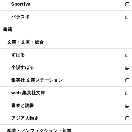
Sportiva
く
ド
ィ
い
新
ウ
ン
ウ
し
パラスポ
で
ド
ィ
い
新
開
ウ
ン
ウ
し
書籍
く
で
ド
ィ
い
開
ウ
ン
ウ
文芸・文庫・総合
く
で
ド
ィ
開
ウ
ン
すばる
く
で
ド
新
開
ウ
し
小説すばる
く
で
い
新
開
ウ
し
集英社 文芸ステーション
く
ィ
い
新
ン
ウ
し
web 集英社文庫
ド
ィ
い
新
ウ
ン
ウ
し
青春と読書
で
ド
ィ
い
新
開
ウ
ン
ウ
し
アジア人物史
く
で
ド
ィ
い
新
開
ウ
ン
ウ
し
学芸・ノンフィクション・新書
く
で
ド
ィ
い