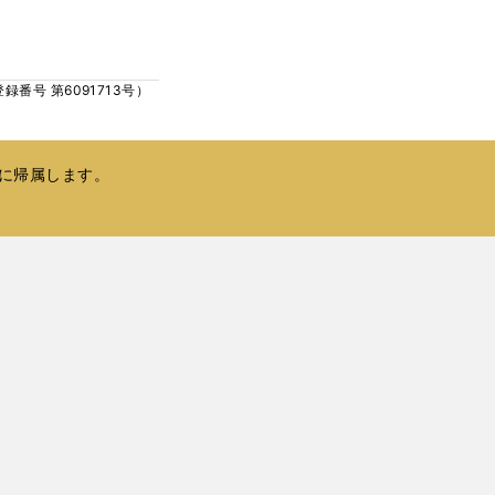
ウ
い
で
ウ
開
ィ
く
号 第6091713号）
ン
ド
ウ
で
に帰属します。
開
く