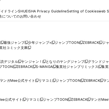
プ
ガイドライン
SHUEISHA Privacy Guideline
Setting of Cookies
web 
告についてのお問い合わせ
プ
最強ジャンプ
少年ジャンプ+
ジャンプTOON
ZEBRACK
ジ
新
新
新
新
新
英社コミック文庫
し
新
し
し
し
し
い
い
し
い
い
い
ウ
ウ
い
ウ
ウ
ウ
購読デジタル
ヤンジャン！
となりのヤングジャンプ
グランドジ
新
新
新
ィ
ィ
ウ
ィ
ィ
ィ
プTOON
ZEBRACK
S-MANGA
集英社ジャンプリミックス
集英
新
し
新
し
新
し
新
ン
ン
ィ
ン
ン
ン
し
い
し
い
し
い
し
ド
ド
ン
ド
ド
ド
い
ウ
い
ウ
い
ウ
い
ウ
ウ
ド
ウ
ウ
ウ
マンガMee公式サイト
リマコミ
ジャンプTOON
ZEBRACK
マン
新
新
新
新
ウ
ィ
ウ
ィ
ウ
ィ
ウ
で
で
ウ
で
で
で
し
し
し
し
し
ィ
ン
ィ
ン
ィ
ン
ィ
開
開
で
開
開
開
い
い
い
い
い
ン
ド
ン
ド
ン
ド
ン
く
く
開
く
く
く
ウ
ウ
ウ
ウ
ウ
ド
ウ
ド
ウ
ド
ウ
ド
ee公式サイト
リマコミ
ジャンプTOON
ZEBRACK
マンガMeet
く
新
新
新
新
ィ
ィ
ィ
ィ
ィ
ウ
で
ウ
で
ウ
で
ウ
し
し
し
し
ン
ン
ン
ン
ン
で
開
で
開
で
開
で