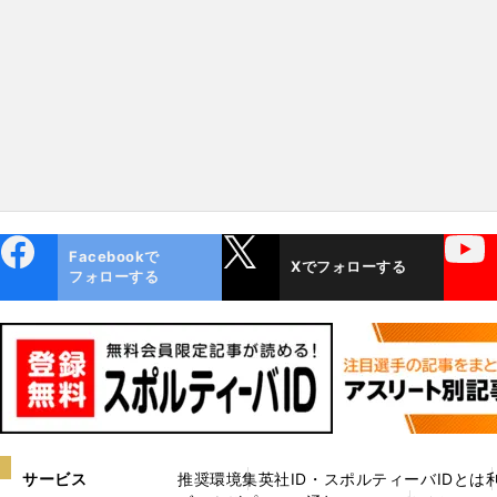
ebo
X
YouTube
Facebookで
Xでフォローする
ok
フォローする
サービス
推奨環境
集英社ID・スポルティーバIDとは