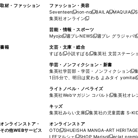
い
し
い
い
ド
ン
ド
ン
取材・ファッション
ファッション・美容
開
く
開
ウ
い
ウ
ウ
ウ
ド
ウ
ド
Seventeen
non-no
BAILA
MAQUIA
S
く
く
新
新
新
新
ィ
ウ
ィ
ィ
で
ウ
で
ウ
集英社オンライン
し
新
し
し
し
ン
ィ
ン
ン
開
で
開
で
い
し
い
い
い
ド
ン
ド
ド
芸能・情報・スポーツ
く
開
く
開
ウ
い
ウ
ウ
ウ
ウ
ド
ウ
ウ
Myojo
週プレNEWS
週プレ グラジャパ!
く
く
新
新
新
ィ
ウ
ィ
ィ
ィ
で
ウ
で
で
し
し
ン
ィ
ン
ン
ン
書籍
文芸・文庫・総合
開
で
開
開
い
い
ド
ン
ド
ド
ド
すばる
小説すばる
集英社 文芸ステーシ
く
開
く
く
新
新
ウ
ウ
ウ
ド
ウ
ウ
ウ
く
し
し
ィ
ィ
学芸・ノンフィクション・新書
で
ウ
で
で
で
い
い
ン
ン
集英社学芸部 - 学芸・ノンフィクション
開
で
開
開
開
新
ウ
ウ
ド
ド
1日5分で、明日は変わる よみタイ yomitai
く
開
く
く
く
し
新
ィ
ィ
ウ
ウ
く
い
ン
ン
ライトノベル・ノベライズ
で
で
ウ
ド
ド
集英社Webマガジン コバルト
集英社オレ
開
開
新
ィ
ウ
ウ
く
く
し
ン
キッズ
で
で
い
ド
集英社みらい文庫
集英社の児童図書 S-KID
開
開
新
ウ
ウ
く
く
し
ィ
オンラインストア・
オンラインストア
で
い
ン
その他WEBサービス
OTO
SHUEISHA MANGA-ART HERITAGE
開
新
ウ
ド
LEEマルシェ
SHOP Marisol
eclat prem
く
し
新
新