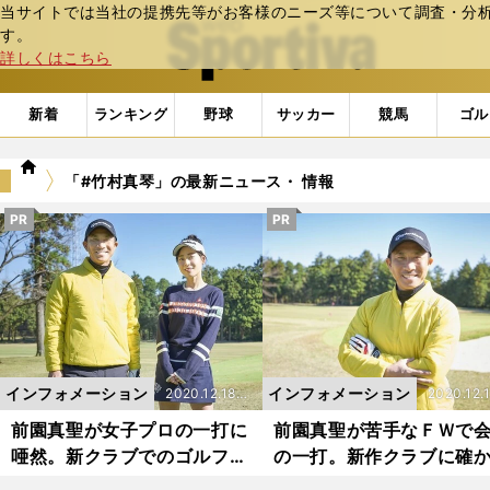
当サイトでは当社の提携先等がお客様のニーズ等について調査・分析し
web Sportiva (webスポルティーバ)
す。
詳しくはこちら
新着
ランキング
野球
サッカー
競馬
ゴル
we
「#竹村真琴」の最新ニュース・ 情報
b
ス
PR
PR
ポ
ル
テ
ィ
ー
バ
インフォメーション
インフォメーション
2020.12.18更
2020.12.
新
新
前園真聖が女子プロの一打に
前園真聖が苦手なＦＷで
唖然。新クラブでのゴルフ対
の一打。新作クラブに確
決ついに決着
手応え