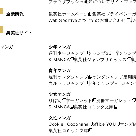
ブラウザプッシュ通知について
サイトマッ
企業情報
集英社ホームページ
集英社プライバシー
新
Web Sportivaについてのお問い合わせ
広
し
新
い
し
集英社サイト
ウ
い
ィ
ウ
マンガ
少年マンガ
ン
ィ
週刊少年ジャンプ
ジャンプSQ
Vジャン
ド
ン
新
新
S-MANGA
集英社ジャンプリミックス
集
ウ
ド
新
し
し
新
で
ウ
し
い
い
し
青年マンガ
開
で
い
ウ
ウ
い
週刊ヤングジャンプ
ヤングジャンプ定期
新
く
開
ウ
ィ
ィ
ウ
ウルトラジャンプ
少年ジャンプ+
ジャン
新
し
新
く
ィ
ン
ン
ィ
し
い
し
ン
ド
ド
ン
少女マンガ
い
ウ
い
ド
ウ
ウ
ド
りぼん
マーガレット
別冊マーガレット
新
新
新
ウ
ィ
ウ
ウ
で
で
ウ
S-MANGA
集英社コミック文庫
し
新
し
新
ィ
ン
ィ
で
開
開
で
い
し
い
し
ン
ド
ン
女性マンガ
開
く
く
開
ウ
い
ウ
い
ド
ウ
ド
Cookie
Cocohana
office YOU
マンガM
く
く
新
新
新
ィ
ウ
ィ
ウ
ウ
で
ウ
集英社コミック文庫
し
新
し
し
ン
ィ
ン
ィ
で
開
で