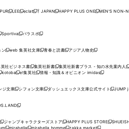
い
い
い
い
ド
ド
ド
ド
ド
開
く
開
く
開
く
開
ウ
ウ
ウ
ウ
ウ
ウ
ウ
ウ
ウ
PUR
LEE
eclat
T JAPAN
HAPPY PLUS ONE
MEN'S NON-
く
く
く
く
新
新
新
新
新
ィ
ィ
ィ
ィ
で
で
で
で
で
し
し
し
し
し
ン
ン
ン
ン
開
開
開
開
開
い
い
い
い
い
ド
ド
ド
ド
く
く
く
く
く
ウ
ウ
ウ
ウ
ウ
ウ
ウ
ウ
ウ
Sportiva
パラスポ
新
新
ィ
ィ
ィ
ィ
ィ
で
で
で
で
し
し
し
ン
ン
ン
ン
ン
開
開
開
開
い
い
い
ド
ド
ド
ド
ド
ョン
web 集英社文庫
青春と読書
アジア人物史
く
く
く
く
新
新
新
新
ウ
ウ
ウ
ウ
ウ
ウ
ウ
ウ
し
し
し
し
ィ
ィ
ィ
で
で
で
で
で
い
い
い
い
ン
ン
ン
集英社ビジネス書
集英社新書
集英社新書プラス - 知の水先案内人
開
開
開
開
開
新
新
新
ウ
ウ
ウ
ウ
ド
ド
ド
kotoba
e!集英社
情報・知識＆オピニオン imidas
く
く
く
く
く
新
し
新
し
新
ィ
ィ
ィ
ィ
ウ
ウ
ウ
し
し
い
し
い
し
ン
ン
ン
ン
で
で
で
い
い
ウ
い
ウ
い
ド
ド
ド
ド
ンジ文庫
シフォン文庫
ダッシュエックス文庫公式サイト
JUMP 
開
開
開
新
新
新
ウ
ウ
ィ
ウ
ィ
ウ
ウ
ウ
ウ
ウ
く
く
く
し
し
し
ィ
ィ
ン
ィ
ン
ィ
で
で
で
で
い
い
い
ン
ン
ド
ン
ド
ン
S.LAND
開
開
開
開
新
ウ
ウ
ウ
ド
ド
ウ
ド
ウ
ド
く
く
く
く
し
ィ
ィ
ィ
ウ
ウ
で
ウ
で
ウ
い
ン
ン
ン
ジャンプキャラクターズストア
HAPPY PLUS STORE
SHUEIS
で
で
開
で
開
で
新
新
新
ウ
ド
ド
ド
ium
mirabella
mirabella homme
zakka market
開
開
く
開
く
開
し
新
新
新
し
新
し