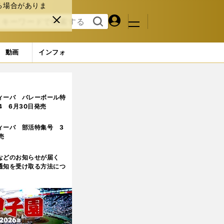
る場合がありま
マイペ
閉じ
検索
メニュ
ー
る
す
ジ
る
動画
インフォ
ィーバ バレーボール特
.4 6月30日発売
ィーバ 部活特集号 3
売
などのお知らせが届く
通知を受け取る方法につ