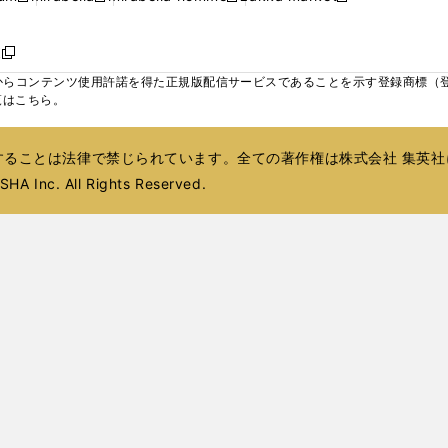
ィ
ウ
ウ
ウ
く
く
く
く
い
し
し
い
し
し
い
ン
で
で
で
ウ
い
い
ウ
い
い
ウ
ド
ボ
開
開
開
新
ィ
ウ
ウ
ィ
ウ
ウ
ィ
ウ
く
く
く
し
らコンテンツ使用許諾を得た正規版配信サービスであることを示す登録商標（登録番
ン
ィ
ィ
ン
ィ
ィ
ン
で
い
覧はこちら。
ド
ン
ン
ド
ン
ン
ド
開
ウ
ウ
ド
ド
ウ
ド
ド
ウ
く
ィ
で
ウ
ウ
で
ウ
ウ
で
ることは法律で禁じられています。全ての著作権は株式会社 集英社
ン
開
で
で
開
で
で
開
ド
HA Inc. All Rights Reserved.
く
開
開
く
開
開
く
ウ
く
く
く
く
で
開
く