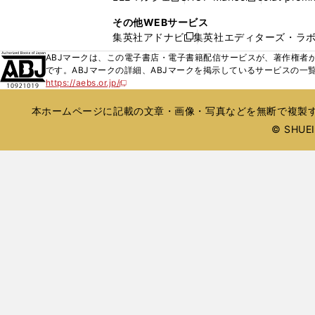
ィ
ウ
い
し
し
ン
その他WEBサービス
で
ウ
い
い
ド
集英社アドナビ
集英社エディターズ・ラ
開
新
ィ
ウ
ウ
ウ
く
し
ABJマークは、この電子書店・電子書籍配信サービスが、著作権者か
ン
ィ
ィ
で
い
です。ABJマークの詳細、ABJマークを掲示しているサービスの一
ド
ン
ン
開
https://aebs.or.jp/
ウ
新
ウ
ド
ド
く
し
ィ
で
ウ
ウ
い
本ホームページに記載の文章・画像・写真などを無断で複製す
ン
開
で
で
ウ
ド
© SHUEIS
ィ
く
開
開
ン
ウ
く
く
ド
で
ウ
開
で
開
く
く