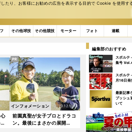
たり、お客様にお勧めの広告を表⽰する⽬的で Cookie を使⽤す
フ
その他球技
その他競技
モーター
フォト
連載
編集部のおすすめ
スポルテ
PR
集号 Vol
スポルテ
月16日発
最新記事
プッシュ
いて
インフォメーション
11更
2020.12.10更
新
会心
前園真聖が女子プロとドラコ
かな
ン。最後にまさかの展開
が！