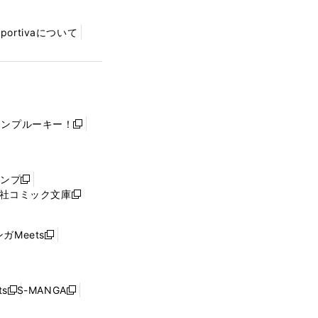
Sportivaについて
ャンプルーキー！
新
し
い
ウ
ャンプ
新
ィ
社コミック文庫
し
新
ン
い
し
ド
ウ
い
ウ
ガMeets
新
ィ
ウ
で
し
ン
ィ
開
い
ド
ン
く
ウ
ウ
ド
s
S-MANGA
新
新
ィ
で
ウ
し
し
ン
開
で