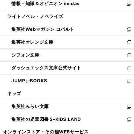
情報・知識＆オピニオン imidas
く
で
ド
ィ
い
新
開
ウ
ン
ウ
し
ライトノベル・ノベライズ
く
で
ド
ィ
い
開
ウ
ン
ウ
集英社Webマガジン コバルト
く
で
ド
ィ
新
開
ウ
ン
し
集英社オレンジ文庫
く
で
ド
い
新
開
ウ
ウ
し
シフォン文庫
く
で
ィ
い
新
開
ン
ウ
し
ダッシュエックス文庫公式サイト
く
ド
ィ
い
新
ウ
ン
ウ
し
JUMP j-BOOKS
で
ド
ィ
い
新
開
ウ
ン
ウ
し
キッズ
く
で
ド
ィ
い
開
ウ
ン
ウ
集英社みらい文庫
く
で
ド
ィ
新
開
ウ
ン
し
集英社の児童図書 S-KIDS.LAND
く
で
ド
い
新
開
ウ
ウ
し
オンラインストア・
その他WEBサービス
く
で
ィ
い