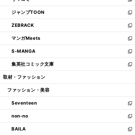
ィ
い
新
開
ウ
ン
ウ
し
ジャンプTOON
く
で
ド
ィ
い
新
開
ウ
ン
ウ
し
ZEBRACK
く
で
ド
ィ
い
新
開
ウ
ン
ウ
し
マンガMeets
く
で
ド
ィ
い
新
開
ウ
ン
ウ
し
S-MANGA
く
で
ド
ィ
い
新
開
ウ
ン
ウ
し
集英社コミック文庫
く
で
ド
ィ
い
新
開
ウ
ン
ウ
し
取材・ファッション
く
で
ド
ィ
い
開
ウ
ン
ウ
ファッション・美容
く
で
ド
ィ
開
ウ
ン
Seventeen
く
で
ド
新
開
ウ
し
non-no
く
で
い
新
開
ウ
し
BAILA
く
ィ
い
新