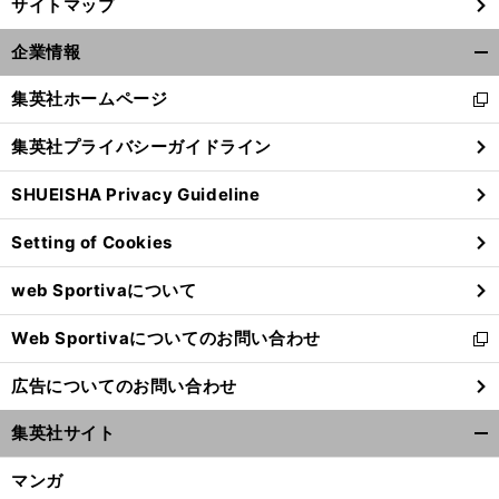
サイトマップ
企業情報
開
く/
集英社ホームページ
新
閉
し
じ
集英社プライバシーガイドライン
い
る
ウ
SHUEISHA Privacy Guideline
ィ
ン
Setting of Cookies
ド
ウ
web Sportivaについて
で
開
Web Sportivaについてのお問い合わせ
く
新
し
広告についてのお問い合わせ
い
ウ
集英社サイト
ィ
開
ン
く/
マンガ
ド
閉