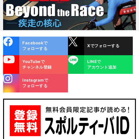
cebo
X
Facebookで
Xでフォローする
ok
フォローする
uTube
LINE
YouTubeで
LINEで
チャンネル登録
アカウント追加
stagra
Instagramで
m
フォローする