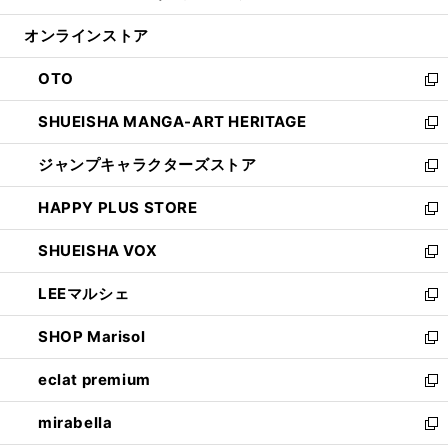
開
ン
ウ
オンラインストア
く
ド
ィ
ウ
ン
OTO
で
ド
新
開
ウ
し
SHUEISHA MANGA-ART HERITAGE
く
で
い
新
開
ウ
し
ジャンプキャラクターズストア
く
ィ
い
新
ン
ウ
し
HAPPY PLUS STORE
ド
ィ
い
新
ウ
ン
ウ
し
SHUEISHA VOX
で
ド
ィ
い
新
開
ウ
ン
ウ
し
LEEマルシェ
く
で
ド
ィ
い
新
開
ウ
ン
ウ
し
SHOP Marisol
く
で
ド
ィ
い
新
開
ウ
ン
ウ
し
eclat premium
く
で
ド
ィ
い
新
開
ウ
ン
ウ
し
mirabella
く
で
ド
ィ
い
新
開
ウ
ン
ウ