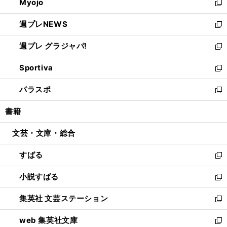
Myojo
く
で
ド
ィ
新
開
ウ
ン
し
週プレNEWS
く
で
ド
い
新
開
ウ
ウ
し
週プレ グラジャパ!
く
で
ィ
い
新
開
ン
ウ
し
Sportiva
く
ド
ィ
い
新
ウ
ン
ウ
し
パラスポ
で
ド
ィ
い
新
開
ウ
ン
ウ
し
書籍
く
で
ド
ィ
い
開
ウ
ン
ウ
文芸・文庫・総合
く
で
ド
ィ
開
ウ
ン
すばる
く
で
ド
新
開
ウ
し
小説すばる
く
で
い
新
開
ウ
し
集英社 文芸ステーション
く
ィ
い
新
ン
ウ
し
web 集英社文庫
ド
ィ
い
新