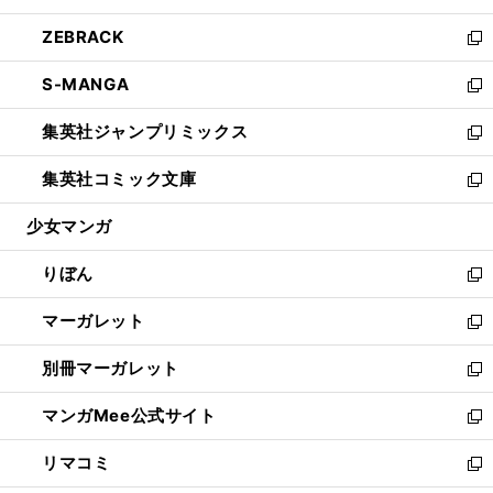
開
ウ
ン
ウ
し
ZEBRACK
く
で
ド
ィ
い
新
開
ウ
ン
ウ
し
S-MANGA
く
で
ド
ィ
い
新
開
ウ
ン
ウ
し
集英社ジャンプリミックス
く
で
ド
ィ
い
新
開
ウ
ン
ウ
し
集英社コミック文庫
く
で
ド
ィ
い
新
開
ウ
ン
ウ
し
少女マンガ
く
で
ド
ィ
い
開
ウ
ン
ウ
りぼん
く
で
ド
ィ
新
開
ウ
ン
し
マーガレット
く
で
ド
い
新
開
ウ
ウ
し
別冊マーガレット
く
で
ィ
い
新
開
ン
ウ
し
マンガMee公式サイト
く
ド
ィ
い
新
ウ
ン
ウ
し
リマコミ
で
ド
ィ
い
新
開
ウ
ン
ウ
し