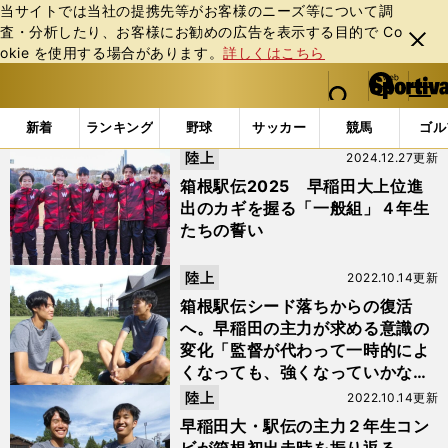
当サイトでは当社の提携先等がお客様のニーズ等について調
査・分析したり、お客様にお勧めの広告を表⽰する⽬的で Co
閉じ
okie を使⽤する場合があります。
詳しくはこちら
る
マイペ
web Sportiva (webスポルティーバ)
検索
メニュ
we
ー
「#石塚陽士」の最新ニュース・ 情報
b
ジ
新着
ランキング
野球
サッカー
競馬
ゴル
ス
陸上
2024.12.27更新
ポ
ル
箱根駅伝2025 早稲田大上位進
テ
出のカギを握る「一般組」４年生
ィ
たちの誓い
ー
バ
陸上
2022.10.14更新
箱根駅伝シード落ちからの復活
へ。早稲田の主力が求める意識の
変化「監督が代わって一時的によ
くなっても、強くなっていかな
い」
陸上
2022.10.14更新
早稲田大・駅伝の主力２年生コン