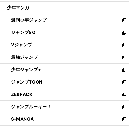
ウ
じ
少年マンガ
で
る
開
週刊少年ジャンプ
く
新
し
ジャンプSQ
い
新
ウ
し
Vジャンプ
ィ
い
新
ン
ウ
し
最強ジャンプ
ド
ィ
い
新
ウ
ン
ウ
し
少年ジャンプ+
で
ド
ィ
い
新
開
ウ
ン
ウ
し
ジャンプTOON
く
で
ド
ィ
い
新
開
ウ
ン
ウ
し
ZEBRACK
く
で
ド
ィ
い
新
開
ウ
ン
ウ
し
ジャンプルーキー！
く
で
ド
ィ
い
新
開
ウ
ン
ウ
し
S-MANGA
く
で
ド
ィ
い
新
開
ウ
ン
ウ
し