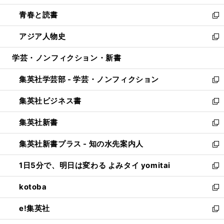
ウ
ン
ウ
し
青春と読書
で
ド
ィ
い
新
開
ウ
ン
ウ
し
アジア人物史
く
で
ド
ィ
い
新
開
ウ
ン
ウ
し
学芸・ノンフィクション・新書
く
で
ド
ィ
い
開
ウ
ン
ウ
集英社学芸部 - 学芸・ノンフィクション
く
で
ド
ィ
新
開
ウ
ン
し
集英社ビジネス書
く
で
ド
い
新
開
ウ
ウ
し
集英社新書
く
で
ィ
い
新
開
ン
ウ
し
集英社新書プラス - 知の水先案内人
く
ド
ィ
い
新
ウ
ン
ウ
し
1日5分で、明日は変わる よみタイ yomitai
で
ド
ィ
い
新
開
ウ
ン
ウ
し
kotoba
く
で
ド
ィ
い
新
開
ウ
ン
ウ
し
e!集英社
く
で
ド
ィ
い
新
開
ウ
ン
ウ
し