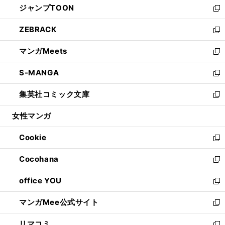
ジャンプTOON
く
で
ド
ィ
い
新
開
ウ
ン
ウ
し
ZEBRACK
く
で
ド
ィ
い
新
開
ウ
ン
ウ
し
マンガMeets
く
で
ド
ィ
い
新
開
ウ
ン
ウ
し
S-MANGA
く
で
ド
ィ
い
新
開
ウ
ン
ウ
し
集英社コミック文庫
く
で
ド
ィ
い
新
開
ウ
ン
ウ
し
女性マンガ
く
で
ド
ィ
い
開
ウ
ン
ウ
Cookie
く
で
ド
ィ
新
開
ウ
ン
し
Cocohana
く
で
ド
い
新
開
ウ
ウ
し
office YOU
く
で
ィ
い
新
開
ン
ウ
し
マンガMee公式サイト
く
ド
ィ
い
新
ウ
ン
ウ
し
リマコミ
で
ド