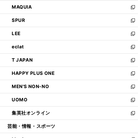
ン
ウ
し
MAQUIA
ド
ィ
い
新
ウ
ン
ウ
し
SPUR
で
ド
ィ
い
新
開
ウ
ン
ウ
し
LEE
く
で
ド
ィ
い
新
開
ウ
ン
ウ
し
eclat
く
で
ド
ィ
い
新
開
ウ
ン
ウ
し
T JAPAN
く
で
ド
ィ
い
新
開
ウ
ン
ウ
し
HAPPY PLUS ONE
く
で
ド
ィ
い
新
開
ウ
ン
ウ
し
MEN'S NON-NO
く
で
ド
ィ
い
新
開
ウ
ン
ウ
し
UOMO
く
で
ド
ィ
い
新
開
ウ
ン
ウ
し
集英社オンライン
く
で
ド
ィ
い
新
開
ウ
ン
ウ
し
芸能・情報・スポーツ
く
で
ド
ィ
い
開
ウ
ン
ウ