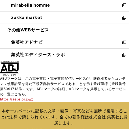
し
mirabella homme
く
で
ド
ィ
い
新
開
ウ
ン
ウ
し
zakka market
く
で
ド
ィ
い
新
開
ウ
ン
ウ
し
その他WEBサービス
く
で
ド
ィ
い
開
ウ
ン
ウ
集英社アドナビ
く
で
ド
ィ
新
開
ウ
ン
し
集英社エディターズ・ラボ
く
で
ド
い
新
開
ウ
ウ
し
く
で
ィ
い
開
ン
ウ
ABJマークは、この電子書店・電子書籍配信サービスが、著作権者からコンテ
く
ド
ィ
ンツ使用許諾を得た正規版配信サービスであることを示す登録商標（登録番号
ウ
ン
第6091713号）です。ABJマークの詳細、ABJマークを掲示しているサービス
で
ド
の一覧はこちら。
開
ウ
https://aebs.or.jp/
新
く
で
し
い
開
本ホームページに記載の文章・画像・写真などを無断で複製するこ
ウ
く
とは法律で禁じられています。全ての著作権は株式会社 集英社に帰
ィ
属します。
ン
ド