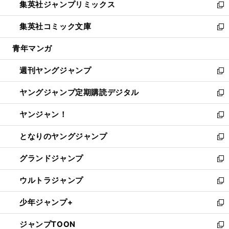
集英社ジャンプリミックス
く
で
ド
ィ
い
新
開
ウ
ン
ウ
し
集英社コミック文庫
く
で
ド
ィ
い
新
開
ウ
ン
ウ
し
青年マンガ
く
で
ド
ィ
い
開
ウ
ン
ウ
週刊ヤングジャンプ
く
で
ド
ィ
新
開
ウ
ン
し
ヤングジャンプ定期購読デジタル
く
で
ド
い
新
開
ウ
ウ
し
ヤンジャン！
く
で
ィ
い
新
開
ン
ウ
し
となりのヤングジャンプ
く
ド
ィ
い
新
ウ
ン
ウ
し
グランドジャンプ
で
ド
ィ
い
新
開
ウ
ン
ウ
し
ウルトラジャンプ
く
で
ド
ィ
い
新
開
ウ
ン
ウ
し
少年ジャンプ+
く
で
ド
ィ
い
新
開
ウ
ン
ウ
し
ジャンプTOON
く
で
ド
ィ
い
新