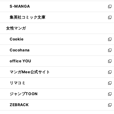
開
ウ
ン
ウ
し
S-MANGA
く
で
ド
ィ
い
新
開
ウ
ン
ウ
し
集英社コミック文庫
く
で
ド
ィ
い
新
開
ウ
ン
ウ
し
女性マンガ
く
で
ド
ィ
い
開
ウ
ン
ウ
Cookie
く
で
ド
ィ
新
開
ウ
ン
し
Cocohana
く
で
ド
い
新
開
ウ
ウ
し
office YOU
く
で
ィ
い
新
開
ン
ウ
し
マンガMee公式サイト
く
ド
ィ
い
新
ウ
ン
ウ
し
リマコミ
で
ド
ィ
い
新
開
ウ
ン
ウ
し
ジャンプTOON
く
で
ド
ィ
い
新
開
ウ
ン
ウ
し
ZEBRACK
く
で
ド
ィ
い
新
開
ウ
ン
ウ
し