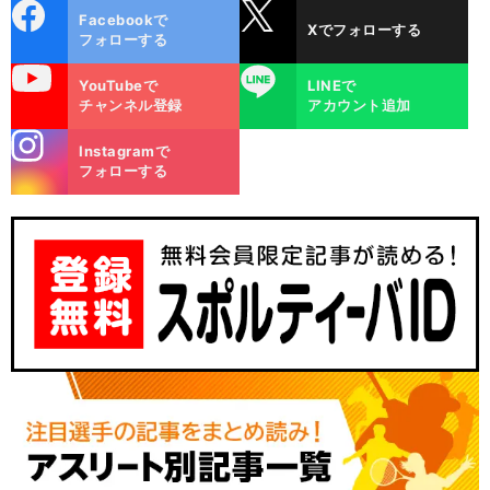
cebo
X
Facebookで
Xでフォローする
ok
フォローする
uTube
LINE
YouTubeで
LINEで
チャンネル登録
アカウント追加
stagra
Instagramで
m
フォローする