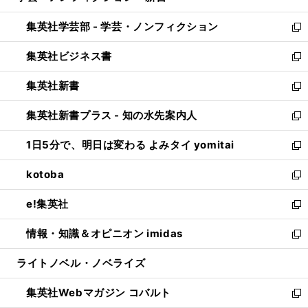
開
ウ
ン
ウ
集英社学芸部 - 学芸・ノンフィクション
く
で
ド
ィ
新
開
ウ
ン
し
集英社ビジネス書
く
で
ド
い
新
開
ウ
ウ
し
集英社新書
く
で
ィ
い
新
開
ン
ウ
し
集英社新書プラス - 知の水先案内人
く
ド
ィ
い
新
ウ
ン
ウ
し
1日5分で、明日は変わる よみタイ yomitai
で
ド
ィ
い
新
開
ウ
ン
ウ
し
kotoba
く
で
ド
ィ
い
新
開
ウ
ン
ウ
し
e!集英社
く
で
ド
ィ
い
新
開
ウ
ン
ウ
し
情報・知識＆オピニオン imidas
く
で
ド
ィ
い
新
開
ウ
ン
ウ
し
ライトノベル・ノベライズ
く
で
ド
ィ
い
開
ウ
ン
ウ
集英社Webマガジン コバルト
く
で
ド
ィ
新
開