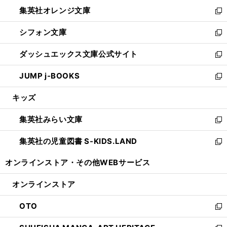
ウ
ン
し
集英社オレンジ文庫
く
で
ド
い
新
開
ウ
ウ
し
シフォン文庫
く
で
ィ
い
新
開
ン
ウ
し
ダッシュエックス文庫公式サイト
く
ド
ィ
い
新
ウ
ン
ウ
し
JUMP j-BOOKS
で
ド
ィ
い
新
開
ウ
ン
ウ
し
キッズ
く
で
ド
ィ
い
開
ウ
ン
ウ
集英社みらい文庫
く
で
ド
ィ
新
開
ウ
ン
し
集英社の児童図書 S-KIDS.LAND
く
で
ド
い
新
開
ウ
ウ
し
オンラインストア・
その他WEBサービス
く
で
ィ
い
開
ン
ウ
オンラインストア
く
ド
ィ
ウ
ン
OTO
で
ド
新
開
ウ
し