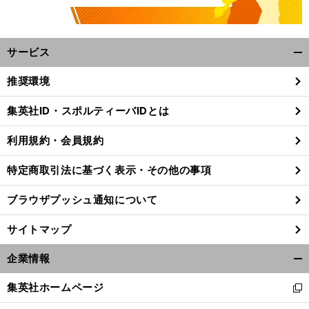
サービス
開
く/
推奨環境
閉
じ
集英社ID・スポルティーバIDとは
る
利用規約・会員規約
特定商取引法に基づく表示・その他の事項
ブラウザプッシュ通知について
サイトマップ
企業情報
開
く/
集英社ホームページ
新
閉
し
じ