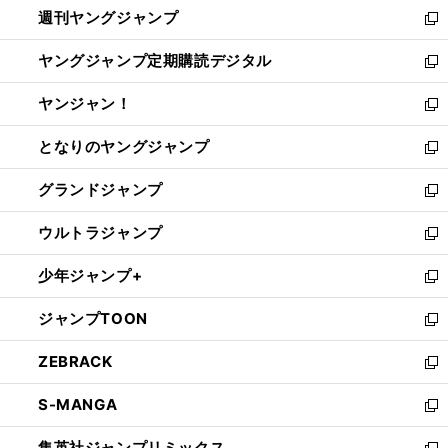
週刊ヤングジャンプ
く
で
ド
ィ
新
開
ウ
ン
し
ヤングジャンプ定期購読デジタル
く
で
ド
い
新
開
ウ
ウ
し
ヤンジャン！
く
で
ィ
い
新
開
ン
ウ
し
となりのヤングジャンプ
く
ド
ィ
い
新
ウ
ン
ウ
し
グランドジャンプ
で
ド
ィ
い
新
開
ウ
ン
ウ
し
ウルトラジャンプ
く
で
ド
ィ
い
新
開
ウ
ン
ウ
し
少年ジャンプ+
く
で
ド
ィ
い
新
開
ウ
ン
ウ
し
ジャンプTOON
く
で
ド
ィ
い
新
開
ウ
ン
ウ
し
ZEBRACK
く
で
ド
ィ
い
新
開
ウ
ン
ウ
し
S-MANGA
く
で
ド
ィ
い
新
開
ウ
ン
ウ
し
集英社ジャンプリミックス
く