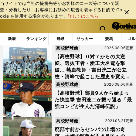
当サイトでは当社の提携先等がお客様のニーズ等について調
査・分析したり、お客様にお勧めの広告を表⽰する⽬的で Co
閉じ
okie を使⽤する場合があります。
詳しくはこちら
る
マイペ
web Sportiva (webスポルティーバ)
検索
メニュ
we
ー
「#清水央彦」の最新ニュース・ 情報
b
ジ
新着
ランキング
野球
サッカー
競馬
ゴル
ス
高校野球他
2026.08.06更新
ポ
ル
【高校野球】０対７からの大逆
テ
転、選抜王者・愛工大名電を撃
ィ
破... 熱血教師・吉田洸二が公立
ー
校・清峰で起こした歴史を変えた
バ
夏
高校野球他
2026.08.06更新
【高校野球】部員9人から始まっ
た快進撃 吉田洸二が振り返る「最
強コンビが生んだ清峰伝説」
高校野球他
2021.03.21更新
廃部寸前からセンバツ出場の奇