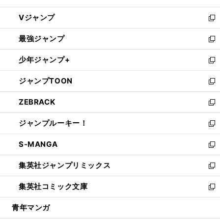
ウ
し
Vジャンプ
ィ
い
新
ン
ウ
し
最強ジャンプ
ド
ィ
い
新
ウ
ン
ウ
し
少年ジャンプ+
で
ド
ィ
い
新
開
ウ
ン
ウ
し
ジャンプTOON
く
で
ド
ィ
い
新
開
ウ
ン
ウ
し
ZEBRACK
く
で
ド
ィ
い
新
開
ウ
ン
ウ
し
ジャンプルーキー！
く
で
ド
ィ
い
新
開
ウ
ン
ウ
し
S-MANGA
く
で
ド
ィ
い
新
開
ウ
ン
ウ
し
集英社ジャンプリミックス
く
で
ド
ィ
い
新
開
ウ
ン
ウ
し
集英社コミック文庫
く
で
ド
ィ
い
新
開
ウ
ン
ウ
し
青年マンガ
く
で
ド
ィ
い
開
ウ
ン
ウ