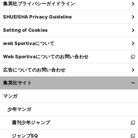
集英社プライバシーガイドライン
い
る
ウ
SHUEISHA Privacy Guideline
ィ
ン
Setting of Cookies
ド
ウ
web Sportivaについて
で
開
Web Sportivaについてのお問い合わせ
く
新
し
広告についてのお問い合わせ
い
ウ
集英社サイト
ィ
開
ン
く/
マンガ
ド
閉
ウ
じ
少年マンガ
で
る
開
週刊少年ジャンプ
く
新
し
ジャンプSQ
い
新