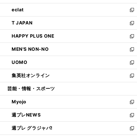
開
ウ
ン
ウ
し
eclat
く
で
ド
ィ
い
新
開
ウ
ン
ウ
し
T JAPAN
く
で
ド
ィ
い
新
開
ウ
ン
ウ
し
HAPPY PLUS ONE
く
で
ド
ィ
い
新
開
ウ
ン
ウ
し
MEN'S NON-NO
く
で
ド
ィ
い
新
開
ウ
ン
ウ
し
UOMO
く
で
ド
ィ
い
新
開
ウ
ン
ウ
し
集英社オンライン
く
で
ド
ィ
い
新
開
ウ
ン
ウ
し
芸能・情報・スポーツ
く
で
ド
ィ
い
開
ウ
ン
ウ
Myojo
く
で
ド
ィ
新
開
ウ
ン
し
週プレNEWS
く
で
ド
い
新
開
ウ
ウ
し
週プレ グラジャパ!
く
で
ィ
い
新
開
ン
ウ
し