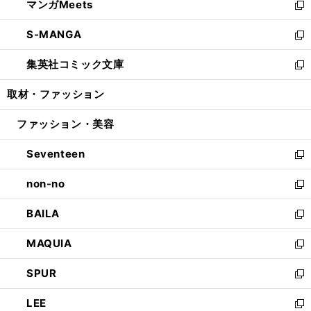
マンガMeets
く
で
ド
ィ
い
新
開
ウ
ン
ウ
し
S-MANGA
く
で
ド
ィ
い
新
開
ウ
ン
ウ
し
集英社コミック文庫
く
で
ド
ィ
い
新
開
ウ
ン
ウ
し
取材・ファッション
く
で
ド
ィ
い
開
ウ
ン
ウ
ファッション・美容
く
で
ド
ィ
開
ウ
ン
Seventeen
く
で
ド
新
開
ウ
し
non-no
く
で
い
新
開
ウ
し
BAILA
く
ィ
い
新
ン
ウ
し
MAQUIA
ド
ィ
い
新
ウ
ン
ウ
し
SPUR
で
ド
ィ
い
新
開
ウ
ン
ウ
し
LEE
く
で
ド
ィ
い
新