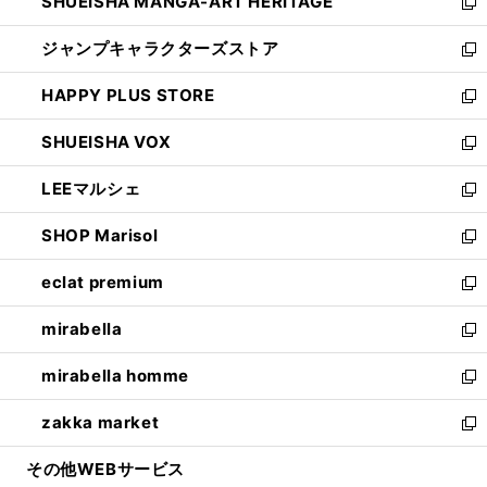
SHUEISHA MANGA-ART HERITAGE
く
で
い
新
開
ウ
し
ジャンプキャラクターズストア
く
ィ
い
新
ン
ウ
し
HAPPY PLUS STORE
ド
ィ
い
新
ウ
ン
ウ
し
SHUEISHA VOX
で
ド
ィ
い
新
開
ウ
ン
ウ
し
LEEマルシェ
く
で
ド
ィ
い
新
開
ウ
ン
ウ
し
SHOP Marisol
く
で
ド
ィ
い
新
開
ウ
ン
ウ
し
eclat premium
く
で
ド
ィ
い
新
開
ウ
ン
ウ
し
mirabella
く
で
ド
ィ
い
新
開
ウ
ン
ウ
し
mirabella homme
く
で
ド
ィ
い
新
開
ウ
ン
ウ
し
zakka market
く
で
ド
ィ
い
新
開
ウ
ン
ウ
し
その他WEBサービス
く
で
ド
ィ
い