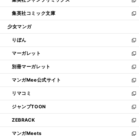
で
ド
ィ
い
新
開
ウ
ン
ウ
し
集英社コミック文庫
く
で
ド
ィ
い
新
開
ウ
ン
ウ
し
少女マンガ
く
で
ド
ィ
い
開
ウ
ン
ウ
りぼん
く
で
ド
ィ
新
開
ウ
ン
し
マーガレット
く
で
ド
い
新
開
ウ
ウ
し
別冊マーガレット
く
で
ィ
い
新
開
ン
ウ
し
マンガMee公式サイト
く
ド
ィ
い
新
ウ
ン
ウ
し
リマコミ
で
ド
ィ
い
新
開
ウ
ン
ウ
し
ジャンプTOON
く
で
ド
ィ
い
新
開
ウ
ン
ウ
し
ZEBRACK
く
で
ド
ィ
い
新
開
ウ
ン
ウ
し
マンガMeets
く
で
ド
ィ
い
新