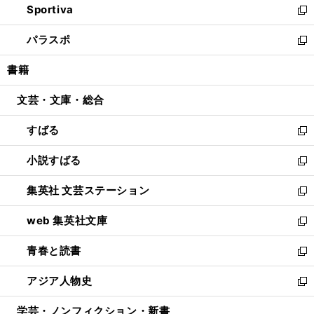
Sportiva
く
ド
ィ
い
新
ウ
ン
ウ
し
パラスポ
で
ド
ィ
い
新
開
ウ
ン
ウ
し
書籍
く
で
ド
ィ
い
開
ウ
ン
ウ
文芸・文庫・総合
く
で
ド
ィ
開
ウ
ン
すばる
く
で
ド
新
開
ウ
し
小説すばる
く
で
い
新
開
ウ
し
集英社 文芸ステーション
く
ィ
い
新
ン
ウ
し
web 集英社文庫
ド
ィ
い
新
ウ
ン
ウ
し
青春と読書
で
ド
ィ
い
新
開
ウ
ン
ウ
し
アジア人物史
く
で
ド
ィ
い
新
開
ウ
ン
ウ
し
学芸・ノンフィクション・新書
く
で
ド
ィ
い