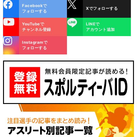
cebo
X
Facebookで
Xでフォローする
ok
フォローする
uTube
LINE
YouTubeで
LINEで
チャンネル登録
アカウント追加
stagra
Instagramで
m
フォローする