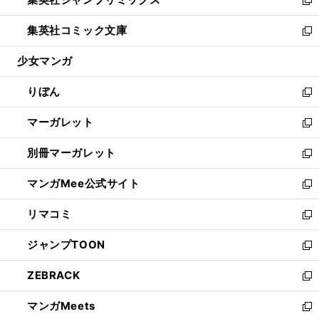
で
ド
ィ
い
新
開
ウ
ン
ウ
し
集英社コミック文庫
く
で
ド
ィ
い
新
開
ウ
ン
ウ
し
少女マンガ
く
で
ド
ィ
い
開
ウ
ン
ウ
りぼん
く
で
ド
ィ
新
開
ウ
ン
し
マーガレット
く
で
ド
い
新
開
ウ
ウ
し
別冊マーガレット
く
で
ィ
い
新
開
ン
ウ
し
マンガMee公式サイト
く
ド
ィ
い
新
ウ
ン
ウ
し
リマコミ
で
ド
ィ
い
新
開
ウ
ン
ウ
し
ジャンプTOON
く
で
ド
ィ
い
新
開
ウ
ン
ウ
し
ZEBRACK
く
で
ド
ィ
い
新
開
ウ
ン
ウ
し
マンガMeets
く
で
ド
ィ
い
新