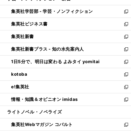
開
ウ
ン
ウ
集英社学芸部 - 学芸・ノンフィクション
く
で
ド
ィ
新
開
ウ
ン
し
集英社ビジネス書
く
で
ド
い
新
開
ウ
ウ
し
集英社新書
く
で
ィ
い
新
開
ン
ウ
し
集英社新書プラス - 知の水先案内人
く
ド
ィ
い
新
ウ
ン
ウ
し
1日5分で、明日は変わる よみタイ yomitai
で
ド
ィ
い
新
開
ウ
ン
ウ
し
kotoba
く
で
ド
ィ
い
新
開
ウ
ン
ウ
し
e!集英社
く
で
ド
ィ
い
新
開
ウ
ン
ウ
し
情報・知識＆オピニオン imidas
く
で
ド
ィ
い
新
開
ウ
ン
ウ
し
ライトノベル・ノベライズ
く
で
ド
ィ
い
開
ウ
ン
ウ
集英社Webマガジン コバルト
く
で
ド
ィ
新
開