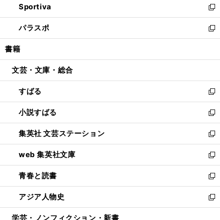
Sportiva
く
ド
ィ
い
新
ウ
ン
ウ
し
パラスポ
で
ド
ィ
い
新
開
ウ
ン
ウ
し
書籍
く
で
ド
ィ
い
開
ウ
ン
ウ
文芸・文庫・総合
く
で
ド
ィ
開
ウ
ン
すばる
く
で
ド
新
開
ウ
し
小説すばる
く
で
い
新
開
ウ
し
集英社 文芸ステーション
く
ィ
い
新
ン
ウ
し
web 集英社文庫
ド
ィ
い
新
ウ
ン
ウ
し
青春と読書
で
ド
ィ
い
新
開
ウ
ン
ウ
し
アジア人物史
く
で
ド
ィ
い
新
開
ウ
ン
ウ
し
学芸・ノンフィクション・新書
く
で
ド
ィ
い