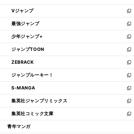
ウ
し
Vジャンプ
ィ
い
新
ン
ウ
し
最強ジャンプ
ド
ィ
い
新
ウ
ン
ウ
し
少年ジャンプ+
で
ド
ィ
い
新
開
ウ
ン
ウ
し
ジャンプTOON
く
で
ド
ィ
い
新
開
ウ
ン
ウ
し
ZEBRACK
く
で
ド
ィ
い
新
開
ウ
ン
ウ
し
ジャンプルーキー！
く
で
ド
ィ
い
新
開
ウ
ン
ウ
し
S-MANGA
く
で
ド
ィ
い
新
開
ウ
ン
ウ
し
集英社ジャンプリミックス
く
で
ド
ィ
い
新
開
ウ
ン
ウ
し
集英社コミック文庫
く
で
ド
ィ
い
新
開
ウ
ン
ウ
し
青年マンガ
く
で
ド
ィ
い
開
ウ
ン
ウ