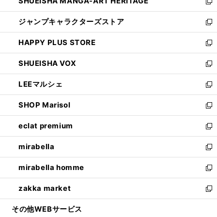
SHUEISHA MANGA-ART HERITAGE
く
で
い
新
開
ウ
し
ジャンプキャラクターズストア
く
ィ
い
新
ン
ウ
し
HAPPY PLUS STORE
ド
ィ
い
新
ウ
ン
ウ
し
SHUEISHA VOX
で
ド
ィ
い
新
開
ウ
ン
ウ
し
LEEマルシェ
く
で
ド
ィ
い
新
開
ウ
ン
ウ
し
SHOP Marisol
く
で
ド
ィ
い
新
開
ウ
ン
ウ
し
eclat premium
く
で
ド
ィ
い
新
開
ウ
ン
ウ
し
mirabella
く
で
ド
ィ
い
新
開
ウ
ン
ウ
し
mirabella homme
く
で
ド
ィ
い
新
開
ウ
ン
ウ
し
zakka market
く
で
ド
ィ
い
新
開
ウ
ン
ウ
し
その他WEBサービス
く
で
ド
ィ
い