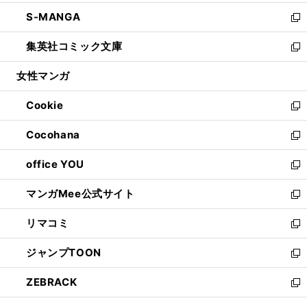
開
ウ
ン
ウ
し
S-MANGA
く
で
ド
ィ
い
新
開
ウ
ン
ウ
し
集英社コミック文庫
く
で
ド
ィ
い
新
開
ウ
ン
ウ
し
女性マンガ
く
で
ド
ィ
い
開
ウ
ン
ウ
Cookie
く
で
ド
ィ
新
開
ウ
ン
し
Cocohana
く
で
ド
い
新
開
ウ
ウ
し
office YOU
く
で
ィ
い
新
開
ン
ウ
し
マンガMee公式サイト
く
ド
ィ
い
新
ウ
ン
ウ
し
リマコミ
で
ド
ィ
い
新
開
ウ
ン
ウ
し
ジャンプTOON
く
で
ド
ィ
い
新
開
ウ
ン
ウ
し
ZEBRACK
く
で
ド
ィ
い
新
開
ウ
ン
ウ
し