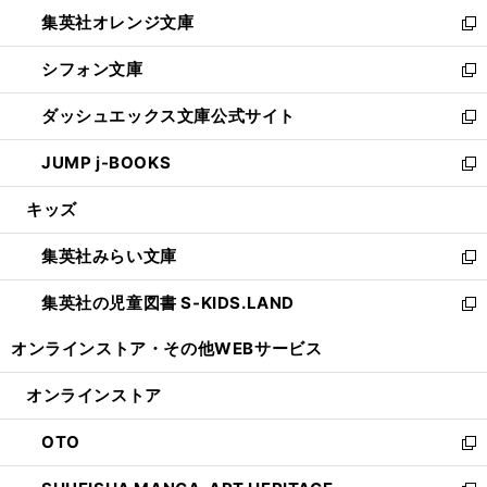
ウ
ン
し
集英社オレンジ文庫
く
で
ド
い
新
開
ウ
ウ
し
シフォン文庫
く
で
ィ
い
新
開
ン
ウ
し
ダッシュエックス文庫公式サイト
く
ド
ィ
い
新
ウ
ン
ウ
し
JUMP j-BOOKS
で
ド
ィ
い
新
開
ウ
ン
ウ
し
キッズ
く
で
ド
ィ
い
開
ウ
ン
ウ
集英社みらい文庫
く
で
ド
ィ
新
開
ウ
ン
し
集英社の児童図書 S-KIDS.LAND
く
で
ド
い
新
開
ウ
ウ
し
オンラインストア・
その他WEBサービス
く
で
ィ
い
開
ン
ウ
オンラインストア
く
ド
ィ
ウ
ン
OTO
で
ド
新
開
ウ
し