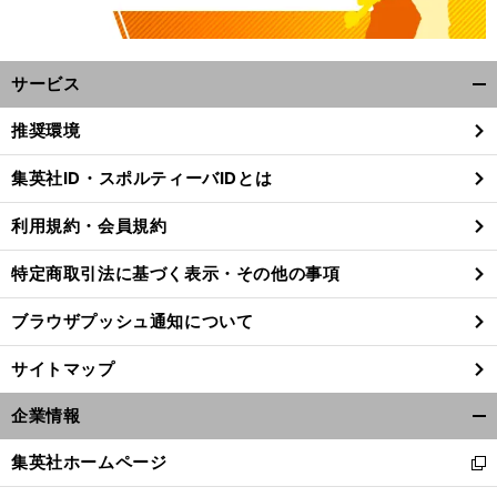
サービス
開
く/
推奨環境
閉
じ
集英社ID・スポルティーバIDとは
る
利用規約・会員規約
特定商取引法に基づく表示・その他の事項
ブラウザプッシュ通知について
サイトマップ
企業情報
開
く/
集英社ホームページ
新
閉
し
じ