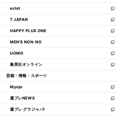
開
ウ
ン
ウ
し
eclat
く
で
ド
ィ
い
新
開
ウ
ン
ウ
し
T JAPAN
く
で
ド
ィ
い
新
開
ウ
ン
ウ
し
HAPPY PLUS ONE
く
で
ド
ィ
い
新
開
ウ
ン
ウ
し
MEN'S NON-NO
く
で
ド
ィ
い
新
開
ウ
ン
ウ
し
UOMO
く
で
ド
ィ
い
新
開
ウ
ン
ウ
し
集英社オンライン
く
で
ド
ィ
い
新
開
ウ
ン
ウ
し
芸能・情報・スポーツ
く
で
ド
ィ
い
開
ウ
ン
ウ
Myojo
く
で
ド
ィ
新
開
ウ
ン
し
週プレNEWS
く
で
ド
い
新
開
ウ
ウ
し
週プレ グラジャパ!
く
で
ィ
い
新
開
ン
ウ
し