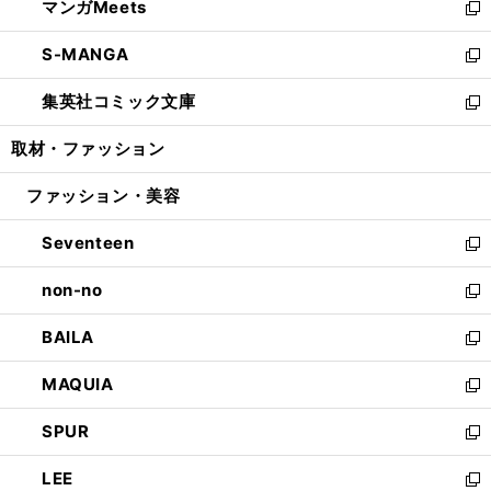
マンガMeets
く
で
ド
ィ
い
新
開
ウ
ン
ウ
し
S-MANGA
く
で
ド
ィ
い
新
開
ウ
ン
ウ
し
集英社コミック文庫
く
で
ド
ィ
い
新
開
ウ
ン
ウ
し
取材・ファッション
く
で
ド
ィ
い
開
ウ
ン
ウ
ファッション・美容
く
で
ド
ィ
開
ウ
ン
Seventeen
く
で
ド
新
開
ウ
し
non-no
く
で
い
新
開
ウ
し
BAILA
く
ィ
い
新
ン
ウ
し
MAQUIA
ド
ィ
い
新
ウ
ン
ウ
し
SPUR
で
ド
ィ
い
新
開
ウ
ン
ウ
し
LEE
く
で
ド
ィ
い
新