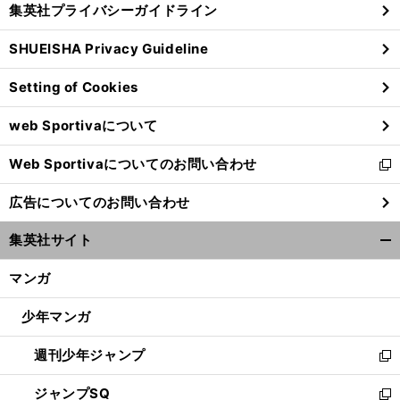
集英社プライバシーガイドライン
い
る
ウ
SHUEISHA Privacy Guideline
ィ
ン
Setting of Cookies
ド
ウ
web Sportivaについて
で
開
Web Sportivaについてのお問い合わせ
く
新
し
広告についてのお問い合わせ
い
ウ
集英社サイト
ィ
開
ン
く/
マンガ
ド
閉
ウ
じ
少年マンガ
で
る
開
週刊少年ジャンプ
く
新
し
ジャンプSQ
い
新