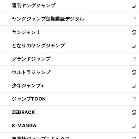
週刊ヤングジャンプ
く
で
ド
ィ
新
開
ウ
ン
し
ヤングジャンプ定期購読デジタル
く
で
ド
い
新
開
ウ
ウ
し
ヤンジャン！
く
で
ィ
い
新
開
ン
ウ
し
となりのヤングジャンプ
く
ド
ィ
い
新
ウ
ン
ウ
し
グランドジャンプ
で
ド
ィ
い
新
開
ウ
ン
ウ
し
ウルトラジャンプ
く
で
ド
ィ
い
新
開
ウ
ン
ウ
し
少年ジャンプ+
く
で
ド
ィ
い
新
開
ウ
ン
ウ
し
ジャンプTOON
く
で
ド
ィ
い
新
開
ウ
ン
ウ
し
ZEBRACK
く
で
ド
ィ
い
新
開
ウ
ン
ウ
し
S-MANGA
く
で
ド
ィ
い
新
開
ウ
ン
ウ
し
集英社ジャンプリミックス
く