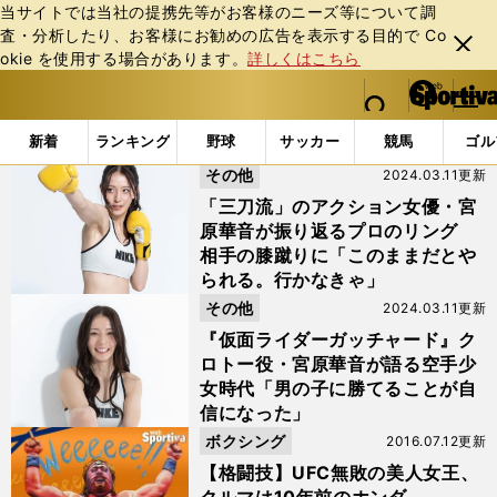
当サイトでは当社の提携先等がお客様のニーズ等について調
査・分析したり、お客様にお勧めの広告を表⽰する⽬的で Co
閉じ
okie を使⽤する場合があります。
詳しくはこちら
る
マイペ
web Sportiva (webスポルティーバ)
検索
メニュ
we
ー
「#格闘家」の最新ニュース・ 情報
b
ジ
新着
ランキング
野球
サッカー
競馬
ゴル
ス
その他
2024.03.11更新
ポ
ル
「三刀流」のアクション女優・宮
テ
原華音が振り返るプロのリング
ィ
相手の膝蹴りに「このままだとや
ー
られる。行かなきゃ」
バ
その他
2024.03.11更新
『仮面ライダーガッチャード』ク
ロトー役・宮原華音が語る空手少
女時代「男の子に勝てることが自
信になった」
ボクシング
2016.07.12更新
【格闘技】UFC無敗の美人女王、