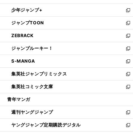
ウ
ン
ウ
し
少年ジャンプ+
で
ド
ィ
い
新
開
ウ
ン
ウ
し
ジャンプTOON
く
で
ド
ィ
い
新
開
ウ
ン
ウ
し
ZEBRACK
く
で
ド
ィ
い
新
開
ウ
ン
ウ
し
ジャンプルーキー！
く
で
ド
ィ
い
新
開
ウ
ン
ウ
し
S-MANGA
く
で
ド
ィ
い
新
開
ウ
ン
ウ
し
集英社ジャンプリミックス
く
で
ド
ィ
い
新
開
ウ
ン
ウ
し
集英社コミック文庫
く
で
ド
ィ
い
新
開
ウ
ン
ウ
し
青年マンガ
く
で
ド
ィ
い
開
ウ
ン
ウ
週刊ヤングジャンプ
く
で
ド
ィ
新
開
ウ
ン
し
ヤングジャンプ定期購読デジタル
く
で
ド
い
新
開
ウ
ウ
し