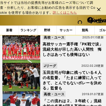
当サイトでは当社の提携先等がお客様のニーズ等について調
査・分析したり、お客様にお勧めの広告を表⽰する⽬的で Co
閉じ
okie を使⽤する場合があります。
詳しくはこちら
る
マイペ
web Sportiva (webスポルティーバ)
検索
メニュ
we
ー
「#本田裕一郎」の最新ニュース・ 情報
b
ジ
新着
ランキング
野球
サッカー
競馬
ゴル
ス
高校・ユース
2025.01.15更新
ポ
ル
高校サッカー選手権「PK戦で涙」
テ
流経大柏が示した高い人間性 悔
ィ
しさはあっても後悔はない
ー
バ
Jリーグ
2022.02.28更新
玉田圭司が印象に残っている４人
の名監督。「たまに練習に入って
きて、とんでもないボレーを決め
る」監督も
高校・ユース
2019.01.07更新
「この流れは２、３年続く」流経