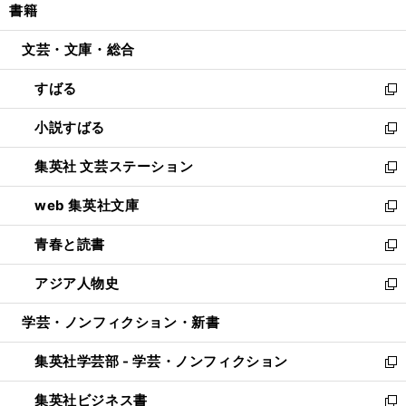
書籍
く
で
ド
ィ
い
開
ウ
ン
ウ
文芸・文庫・総合
く
で
ド
ィ
開
ウ
ン
すばる
く
で
ド
新
開
ウ
し
小説すばる
く
で
い
新
開
ウ
し
集英社 文芸ステーション
く
ィ
い
新
ン
ウ
し
web 集英社文庫
ド
ィ
い
新
ウ
ン
ウ
し
青春と読書
で
ド
ィ
い
新
開
ウ
ン
ウ
し
アジア人物史
く
で
ド
ィ
い
新
開
ウ
ン
ウ
し
学芸・ノンフィクション・新書
く
で
ド
ィ
い
開
ウ
ン
ウ
集英社学芸部 - 学芸・ノンフィクション
く
で
ド
ィ
新
開
ウ
ン
し
集英社ビジネス書
く
で
ド
い
新