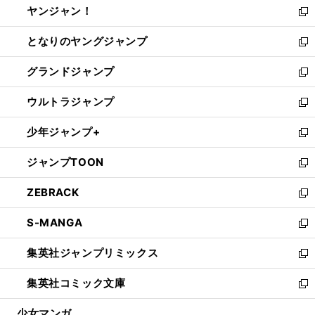
ヤンジャン！
く
で
ィ
い
新
開
ン
ウ
し
となりのヤングジャンプ
く
ド
ィ
い
新
ウ
ン
ウ
し
グランドジャンプ
で
ド
ィ
い
新
開
ウ
ン
ウ
し
ウルトラジャンプ
く
で
ド
ィ
い
新
開
ウ
ン
ウ
し
少年ジャンプ+
く
で
ド
ィ
い
新
開
ウ
ン
ウ
し
ジャンプTOON
く
で
ド
ィ
い
新
開
ウ
ン
ウ
し
ZEBRACK
く
で
ド
ィ
い
新
開
ウ
ン
ウ
し
S-MANGA
く
で
ド
ィ
い
新
開
ウ
ン
ウ
し
集英社ジャンプリミックス
く
で
ド
ィ
い
新
開
ウ
ン
ウ
し
集英社コミック文庫
く
で
ド
ィ
い
新
開
ウ
ン
ウ
し
少女マンガ
く
で
ド