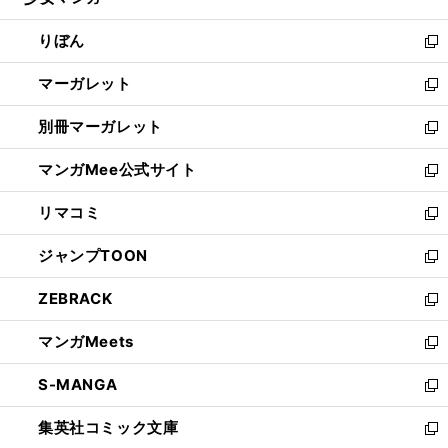
ィ
い
開
ウ
ン
ウ
りぼん
く
で
ド
ィ
新
開
ウ
ン
し
マーガレット
く
で
ド
い
新
開
ウ
ウ
し
別冊マーガレット
く
で
ィ
い
新
開
ン
ウ
し
マンガMee公式サイト
く
ド
ィ
い
新
ウ
ン
ウ
し
リマコミ
で
ド
ィ
い
新
開
ウ
ン
ウ
し
ジャンプTOON
く
で
ド
ィ
い
新
開
ウ
ン
ウ
し
ZEBRACK
く
で
ド
ィ
い
新
開
ウ
ン
ウ
し
マンガMeets
く
で
ド
ィ
い
新
開
ウ
ン
ウ
し
S-MANGA
く
で
ド
ィ
い
新
開
ウ
ン
ウ
し
集英社コミック文庫
く
で
ド
ィ
い
新