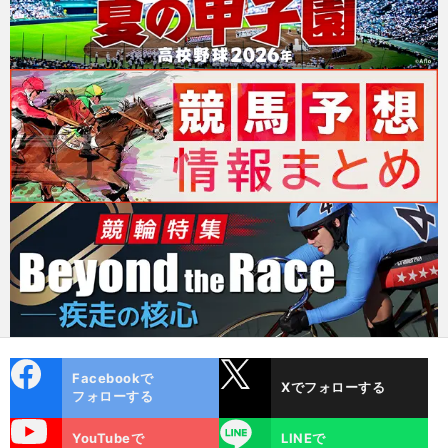
cebo
X
Facebookで
Xでフォローする
ok
フォローする
uTube
LINE
YouTubeで
LINEで