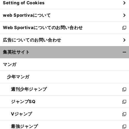
Setting of Cookies
ド
ウ
web Sportivaについて
で
開
Web Sportivaについてのお問い合わせ
く
新
し
広告についてのお問い合わせ
い
ウ
集英社サイト
ィ
開
ン
く/
マンガ
ド
閉
ウ
じ
少年マンガ
で
る
開
週刊少年ジャンプ
く
新
し
ジャンプSQ
い
新
ウ
し
Vジャンプ
ィ
い
新
ン
ウ
し
最強ジャンプ
ド
ィ
い
新