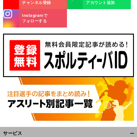
チャンネル登録
アカウント追加
stagra
Instagramで
m
フォローする
サービス
開