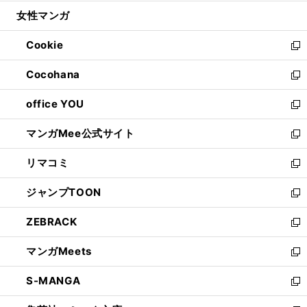
開
ウ
ン
ウ
し
女性マンガ
く
で
ド
ィ
い
開
ウ
ン
ウ
Cookie
く
で
ド
ィ
新
開
ウ
ン
し
Cocohana
く
で
ド
い
新
開
ウ
ウ
し
office YOU
く
で
ィ
い
新
開
ン
ウ
し
マンガMee公式サイト
く
ド
ィ
い
新
ウ
ン
ウ
し
リマコミ
で
ド
ィ
い
新
開
ウ
ン
ウ
し
ジャンプTOON
く
で
ド
ィ
い
新
開
ウ
ン
ウ
し
ZEBRACK
く
で
ド
ィ
い
新
開
ウ
ン
ウ
し
マンガMeets
く
で
ド
ィ
い
新
開
ウ
ン
ウ
し
S-MANGA
く
で
ド
ィ
い
新
開
ウ
ン
ウ
し