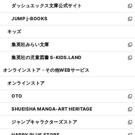
ウ
し
ダッシュエックス文庫公式サイト
く
ド
ィ
い
新
ウ
ン
ウ
し
JUMP j-BOOKS
で
ド
ィ
い
新
開
ウ
ン
ウ
し
キッズ
く
で
ド
ィ
い
開
ウ
ン
ウ
集英社みらい文庫
く
で
ド
ィ
新
開
ウ
ン
し
集英社の児童図書 S-KIDS.LAND
く
で
ド
い
新
開
ウ
ウ
し
オンラインストア・
その他WEBサービス
く
で
ィ
い
開
ン
ウ
オンラインストア
く
ド
ィ
ウ
ン
OTO
で
ド
新
開
ウ
し
SHUEISHA MANGA-ART HERITAGE
く
で
い
新
開
ウ
し
ジャンプキャラクターズストア
く
ィ
い
新
ン
ウ
し
HAPPY PLUS STORE