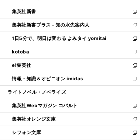
開
ウ
ウ
し
集英社新書
く
で
ィ
い
新
開
ン
ウ
し
集英社新書プラス - 知の水先案内人
く
ド
ィ
い
新
ウ
ン
ウ
し
1日5分で、明日は変わる よみタイ yomitai
で
ド
ィ
い
新
開
ウ
ン
ウ
し
kotoba
く
で
ド
ィ
い
新
開
ウ
ン
ウ
し
e!集英社
く
で
ド
ィ
い
新
開
ウ
ン
ウ
し
情報・知識＆オピニオン imidas
く
で
ド
ィ
い
新
開
ウ
ン
ウ
し
ライトノベル・ノベライズ
く
で
ド
ィ
い
開
ウ
ン
ウ
集英社Webマガジン コバルト
く
で
ド
ィ
新
開
ウ
ン
し
集英社オレンジ文庫
く
で
ド
い
新
開
ウ
ウ
し
シフォン文庫
く
で
ィ
い
新
開
ン