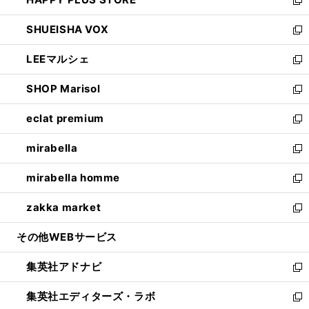
ド
ィ
い
新
ウ
ン
ウ
し
SHUEISHA VOX
で
ド
ィ
い
新
開
ウ
ン
ウ
し
LEEマルシェ
く
で
ド
ィ
い
新
開
ウ
ン
ウ
し
SHOP Marisol
く
で
ド
ィ
い
新
開
ウ
ン
ウ
し
eclat premium
く
で
ド
ィ
い
新
開
ウ
ン
ウ
し
mirabella
く
で
ド
ィ
い
新
開
ウ
ン
ウ
し
mirabella homme
く
で
ド
ィ
い
新
開
ウ
ン
ウ
し
zakka market
く
で
ド
ィ
い
新
開
ウ
ン
ウ
し
その他WEBサービス
く
で
ド
ィ
い
開
ウ
ン
ウ
集英社アドナビ
く
で
ド
ィ
新
開
ウ
ン
し
集英社エディターズ・ラボ
く
で
ド
い
新