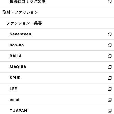
集英社コミック文庫
く
で
ド
ィ
い
新
開
ウ
ン
ウ
し
取材・ファッション
く
で
ド
ィ
い
開
ウ
ン
ウ
ファッション・美容
く
で
ド
ィ
開
ウ
ン
Seventeen
く
で
ド
新
開
ウ
し
non-no
く
で
い
新
開
ウ
し
BAILA
く
ィ
い
新
ン
ウ
し
MAQUIA
ド
ィ
い
新
ウ
ン
ウ
し
SPUR
で
ド
ィ
い
新
開
ウ
ン
ウ
し
LEE
く
で
ド
ィ
い
新
開
ウ
ン
ウ
し
eclat
く
で
ド
ィ
い
新
開
ウ
ン
ウ
し
T JAPAN
く
で
ド
ィ
い
新