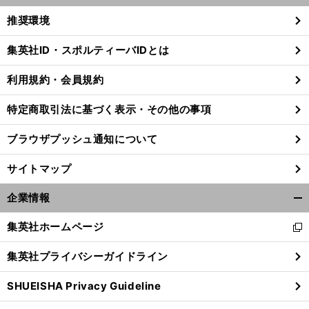
く/
推奨環境
閉
じ
集英社ID・スポルティーバIDとは
る
利用規約・会員規約
特定商取引法に基づく表示・その他の事項
ブラウザプッシュ通知について
サイトマップ
企業情報
開
く/
集英社ホームページ
新
閉
し
じ
集英社プライバシーガイドライン
い
る
ウ
SHUEISHA Privacy Guideline
ィ
ン