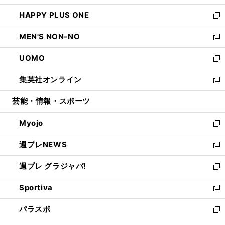
開
ウ
ン
ウ
し
HAPPY PLUS ONE
く
で
ド
ィ
い
新
開
ウ
ン
ウ
し
MEN'S NON-NO
く
で
ド
ィ
い
新
開
ウ
ン
ウ
し
UOMO
く
で
ド
ィ
い
新
開
ウ
ン
ウ
し
集英社オンライン
く
で
ド
ィ
い
新
開
ウ
ン
ウ
し
芸能・情報・スポーツ
く
で
ド
ィ
い
開
ウ
ン
ウ
Myojo
く
で
ド
ィ
新
開
ウ
ン
し
週プレNEWS
く
で
ド
い
新
開
ウ
ウ
し
週プレ グラジャパ!
く
で
ィ
い
新
開
ン
ウ
し
Sportiva
く
ド
ィ
い
新
ウ
ン
ウ
し
パラスポ
で
ド
ィ
い
新
開
ウ
ン
ウ
し