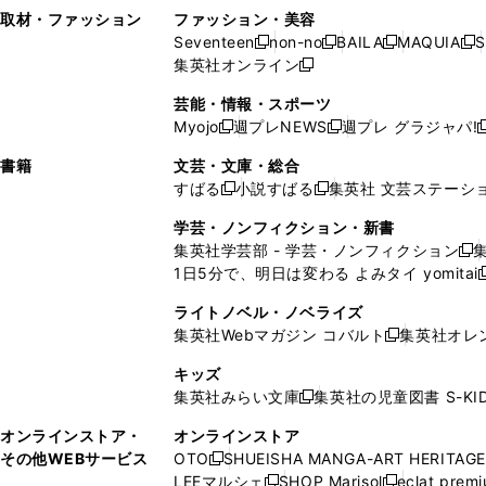
い
し
い
い
ド
ン
ド
ン
取材・ファッション
ファッション・美容
開
く
開
ウ
い
ウ
ウ
ウ
ド
ウ
ド
Seventeen
non-no
BAILA
MAQUIA
S
く
く
新
新
新
新
ィ
ウ
ィ
ィ
で
ウ
で
ウ
集英社オンライン
し
新
し
し
し
ン
ィ
ン
ン
開
で
開
で
い
し
い
い
い
ド
ン
ド
ド
芸能・情報・スポーツ
く
開
く
開
ウ
い
ウ
ウ
ウ
ウ
ド
ウ
ウ
Myojo
週プレNEWS
週プレ グラジャパ!
く
く
新
新
新
ィ
ウ
ィ
ィ
ィ
で
ウ
で
で
し
し
ン
ィ
ン
ン
ン
書籍
文芸・文庫・総合
開
で
開
開
い
い
ド
ン
ド
ド
ド
すばる
小説すばる
集英社 文芸ステーシ
く
開
く
く
新
新
ウ
ウ
ウ
ド
ウ
ウ
ウ
く
し
し
ィ
ィ
学芸・ノンフィクション・新書
で
ウ
で
で
で
い
い
ン
ン
集英社学芸部 - 学芸・ノンフィクション
開
で
開
開
開
新
ウ
ウ
ド
ド
1日5分で、明日は変わる よみタイ yomitai
く
開
く
く
く
し
新
ィ
ィ
ウ
ウ
く
い
ン
ン
ライトノベル・ノベライズ
で
で
ウ
ド
ド
集英社Webマガジン コバルト
集英社オレ
開
開
新
ィ
ウ
ウ
く
く
し
ン
キッズ
で
で
い
ド
集英社みらい文庫
集英社の児童図書 S-KID
開
開
新
ウ
ウ
く
く
し
ィ
オンラインストア・
オンラインストア
で
い
ン
その他WEBサービス
OTO
SHUEISHA MANGA-ART HERITAGE
開
新
ウ
ド
LEEマルシェ
SHOP Marisol
eclat prem
く
し
新
新