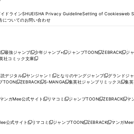
プ
ガイドライン
SHUEISHA Privacy Guideline
Setting of Cookies
web 
告についてのお問い合わせ
プ
最強ジャンプ
少年ジャンプ+
ジャンプTOON
ZEBRACK
ジ
新
新
新
新
新
英社コミック文庫
し
新
し
し
し
し
い
い
し
い
い
い
ウ
ウ
い
ウ
ウ
ウ
購読デジタル
ヤンジャン！
となりのヤングジャンプ
グランドジ
新
新
新
ィ
ィ
ウ
ィ
ィ
ィ
プTOON
ZEBRACK
S-MANGA
集英社ジャンプリミックス
集英
新
し
新
し
新
し
新
ン
ン
ィ
ン
ン
ン
し
い
し
い
し
い
し
ド
ド
ン
ド
ド
ド
い
ウ
い
ウ
い
ウ
い
ウ
ウ
ド
ウ
ウ
ウ
マンガMee公式サイト
リマコミ
ジャンプTOON
ZEBRACK
マン
新
新
新
新
ウ
ィ
ウ
ィ
ウ
ィ
ウ
で
で
ウ
で
で
で
し
し
し
し
し
ィ
ン
ィ
ン
ィ
ン
ィ
開
開
で
開
開
開
い
い
い
い
い
ン
ド
ン
ド
ン
ド
ン
く
く
開
く
く
く
ウ
ウ
ウ
ウ
ウ
ド
ウ
ド
ウ
ド
ウ
ド
ee公式サイト
リマコミ
ジャンプTOON
ZEBRACK
マンガMeet
く
新
新
新
新
ィ
ィ
ィ
ィ
ィ
ウ
で
ウ
で
ウ
で
ウ
し
し
し
し
ン
ン
ン
ン
ン
で
開
で
開
で
開
で