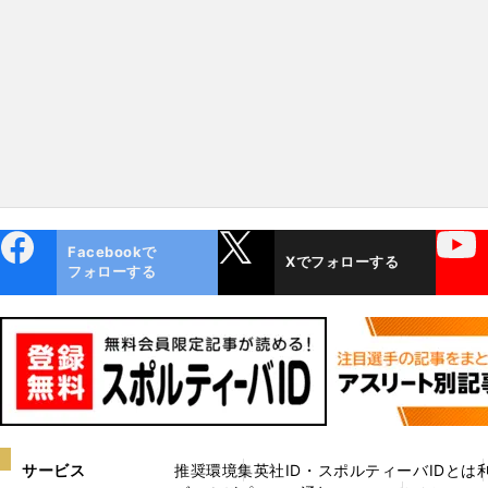
が決めるだけ」
スタッペンのPP獲得をア
スト
ebo
X
YouTube
Facebookで
Xでフォローする
ok
フォローする
サービス
推奨環境
集英社ID・スポルティーバIDとは