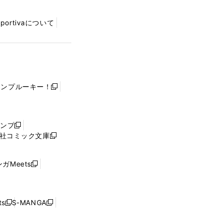
Sportivaについて
ャンプルーキー！
新
し
い
ウ
ャンプ
新
ィ
社コミック文庫
し
新
ン
い
し
ド
ウ
い
ウ
ガMeets
新
ィ
ウ
で
し
ン
ィ
開
い
ド
ン
く
ウ
ウ
ド
s
S-MANGA
新
新
ィ
で
ウ
し
し
ン
開
で