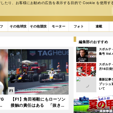
たり、お客様にお勧めの広告を表⽰する⽬的で Cookie を使⽤す
フ
その他球技
その他競技
モーター
フォト
連載
編集部のおすすめ
スポルテ
集号 Vol
スポルテ
月16日発
最新記事
プッシュ
いて
F1
2025.09.09更新
アG
【F1】角田裕毅にもローソン
接触の責任はある 「抜き返
ェル
してこない」という思い込み