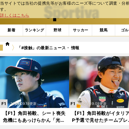
当サイトでは当社の提携先等がお客様のニーズ等について調査・分析し
web Sportiva (webスポルティーバ)
す。
詳しくはこちら
新着
ランキング
野球
サッカー
競馬
ゴル
we
「#接触」の最新ニュース・ 情報
b
ス
ポ
ル
テ
ィ
ー
バ
F1
F1
2025.09.19更新
2025.09.09更新
【F1】角田裕毅、シート喪失
【F1】角田裕毅がイタリ
危機にもあっけらかん「光る
P予選で見せたチームプレ
走りを見せて、あとは上層部
ー 自らを犠牲にしてフ