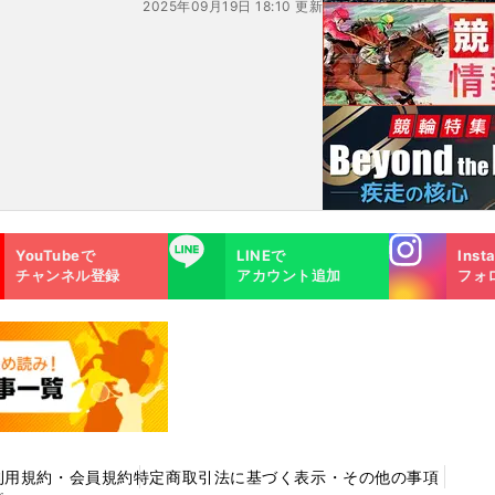
2025年09月19日 18:10 更新
シ
が不用意な幅寄せにつながっ
た
Instagra
LINE
YouTubeで
LINEで
Inst
m
チャンネル登録
アカウント追加
フォ
利用規約・会員規約
特定商取引法に基づく表示・その他の事項