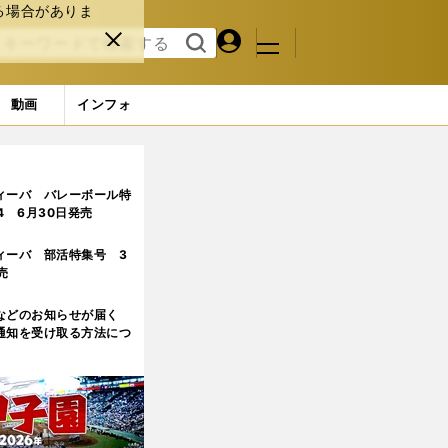
る場合がありま
マイペ
閉じ
検索
メニュ
ー
る
す
ジ
る
動画
インフォ
ィーバ バレーボール特
.4 6月30日発売
ィーバ 部活特集号 3
売
などのお知らせが届く
通知を受け取る方法につ