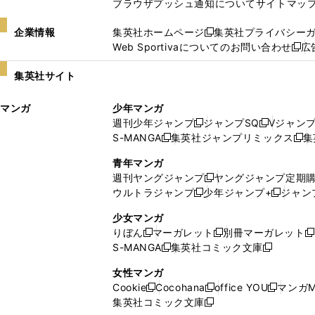
ブラウザプッシュ通知について
サイトマッ
企業情報
集英社ホームページ
集英社プライバシー
新
Web Sportivaについてのお問い合わせ
広
し
新
い
し
集英社サイト
ウ
い
ィ
ウ
マンガ
少年マンガ
ン
ィ
週刊少年ジャンプ
ジャンプSQ
Vジャン
ド
ン
新
新
S-MANGA
集英社ジャンプリミックス
集
ウ
ド
新
し
し
新
で
ウ
し
い
い
し
青年マンガ
開
で
い
ウ
ウ
い
週刊ヤングジャンプ
ヤングジャンプ定期
新
く
開
ウ
ィ
ィ
ウ
ウルトラジャンプ
少年ジャンプ+
ジャン
新
し
新
く
ィ
ン
ン
ィ
し
い
し
ン
ド
ド
ン
少女マンガ
い
ウ
い
ド
ウ
ウ
ド
りぼん
マーガレット
別冊マーガレット
新
新
新
ウ
ィ
ウ
ウ
で
で
ウ
S-MANGA
集英社コミック文庫
し
新
し
新
ィ
ン
ィ
で
開
開
で
い
し
い
し
ン
ド
ン
女性マンガ
開
く
く
開
ウ
い
ウ
い
ド
ウ
ド
Cookie
Cocohana
office YOU
マンガM
く
く
新
新
新
ィ
ウ
ィ
ウ
ウ
で
ウ
集英社コミック文庫
し
新
し
し
ン
ィ
ン
ィ
で
開
で