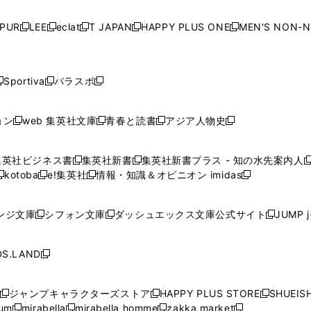
い
い
い
い
ド
ド
ド
ド
ド
開
く
開
く
開
く
開
ウ
ウ
ウ
ウ
ウ
ウ
ウ
ウ
ウ
PUR
LEE
eclat
T JAPAN
HAPPY PLUS ONE
MEN'S NON-
く
く
く
く
新
新
新
新
新
ィ
ィ
ィ
ィ
で
で
で
で
で
し
し
し
し
し
ン
ン
ン
ン
開
開
開
開
開
い
い
い
い
い
ド
ド
ド
ド
く
く
く
く
く
ウ
ウ
ウ
ウ
ウ
ウ
ウ
ウ
ウ
Sportiva
パラスポ
新
新
ィ
ィ
ィ
ィ
ィ
で
で
で
で
し
し
し
ン
ン
ン
ン
ン
開
開
開
開
い
い
い
ド
ド
ド
ド
ド
ョン
web 集英社文庫
青春と読書
アジア人物史
く
く
く
く
新
新
新
新
ウ
ウ
ウ
ウ
ウ
ウ
ウ
ウ
し
し
し
し
ィ
ィ
ィ
で
で
で
で
で
い
い
い
い
ン
ン
ン
集英社ビジネス書
集英社新書
集英社新書プラス - 知の水先案内人
開
開
開
開
開
新
新
新
ウ
ウ
ウ
ウ
ド
ド
ド
kotoba
e!集英社
情報・知識＆オピニオン imidas
く
く
く
く
く
新
し
新
し
新
ィ
ィ
ィ
ィ
ウ
ウ
ウ
し
し
い
し
い
し
ン
ン
ン
ン
で
で
で
い
い
ウ
い
ウ
い
ド
ド
ド
ド
ンジ文庫
シフォン文庫
ダッシュエックス文庫公式サイト
JUMP 
開
開
開
新
新
新
ウ
ウ
ィ
ウ
ィ
ウ
ウ
ウ
ウ
ウ
く
く
く
し
し
し
ィ
ィ
ン
ィ
ン
ィ
で
で
で
で
い
い
い
ン
ン
ド
ン
ド
ン
S.LAND
開
開
開
開
新
ウ
ウ
ウ
ド
ド
ウ
ド
ウ
ド
く
く
く
く
し
ィ
ィ
ィ
ウ
ウ
で
ウ
で
ウ
い
ン
ン
ン
ジャンプキャラクターズストア
HAPPY PLUS STORE
SHUEIS
で
で
開
で
開
で
新
新
新
ウ
ド
ド
ド
ium
mirabella
mirabella homme
zakka market
開
開
く
開
く
開
し
新
新
新
し
新
し