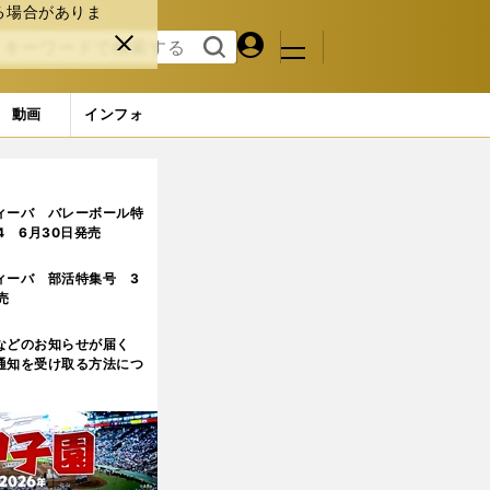
る場合がありま
マイペ
閉じ
検索
メニュ
ー
る
す
ジ
る
動画
インフォ
ィーバ バレーボール特
.4 6月30日発売
ィーバ 部活特集号 3
売
などのお知らせが届く
通知を受け取る方法につ