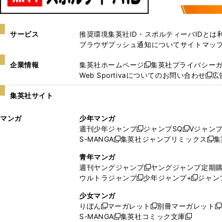
サービス
推奨環境
集英社ID・スポルティーバIDとは
ブラウザプッシュ通知について
サイトマッ
企業情報
集英社ホームページ
集英社プライバシー
新
Web Sportivaについてのお問い合わせ
広
し
新
い
し
集英社サイト
ウ
い
ィ
ウ
マンガ
少年マンガ
ン
ィ
週刊少年ジャンプ
ジャンプSQ
Vジャン
ド
ン
新
新
S-MANGA
集英社ジャンプリミックス
集
ウ
ド
新
し
し
新
で
ウ
し
い
い
し
青年マンガ
開
で
い
ウ
ウ
い
週刊ヤングジャンプ
ヤングジャンプ定期
新
く
開
ウ
ィ
ィ
ウ
ウルトラジャンプ
少年ジャンプ+
ジャン
新
し
新
く
ィ
ン
ン
ィ
し
い
し
ン
ド
ド
ン
少女マンガ
い
ウ
い
ド
ウ
ウ
ド
りぼん
マーガレット
別冊マーガレット
新
新
新
ウ
ィ
ウ
ウ
で
で
ウ
S-MANGA
集英社コミック文庫
し
新
し
新
ィ
ン
ィ