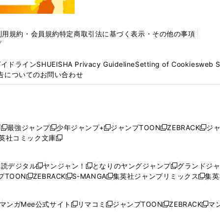
利用規約・会員規約
特定商取引法に基づく表示・その他の事項
プ
ガイドライン
SHUEISHA Privacy Guideline
Setting of Cookies
web 
告についてのお問い合わせ
プ
最強ジャンプ
少年ジャンプ+
ジャンプTOON
ZEBRACK
ジ
新
新
新
新
新
英社コミック文庫
し
新
し
し
し
し
い
い
し
い
い
い
ウ
ウ
い
ウ
ウ
ウ
購読デジタル
ヤンジャン！
となりのヤングジャンプ
グランドジ
新
新
新
ィ
ィ
ウ
ィ
ィ
ィ
プTOON
ZEBRACK
S-MANGA
集英社ジャンプリミックス
集英
新
し
新
し
新
し
新
ン
ン
ィ
ン
ン
ン
し
い
し
い
し
い
し
ド
ド
ン
ド
ド
ド
い
ウ
い
ウ
い
ウ
い
ウ
ウ
ド
ウ
ウ
ウ
マンガMee公式サイト
リマコミ
ジャンプTOON
ZEBRACK
マン
新
新
新
新
ウ
ィ
ウ
ィ
ウ
ィ
ウ
で
で
ウ
で
で
で
し
し
し
し
し
ィ
ン
ィ
ン
ィ
ン
ィ