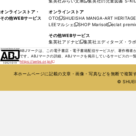
集英社みらい文庫
集英社の児童図書 S-KID
開
開
新
ウ
ウ
く
く
し
ィ
オンラインストア・
オンラインストア
で
い
ン
その他WEBサービス
OTO
SHUEISHA MANGA-ART HERITAGE
開
新
ウ
ド
LEEマルシェ
SHOP Marisol
eclat prem
く
し
新
新
ィ
ウ
い
し
し
ン
その他WEBサービス
で
ウ
い
い
ド
集英社アドナビ
集英社エディターズ・ラ
開
新
ィ
ウ
ウ
ウ
く
し
ABJマークは、この電子書店・電子書籍配信サービスが、著作権者か
ン
ィ
ィ
で
い
です。ABJマークの詳細、ABJマークを掲示しているサービスの一
ド
ン
ン
開
https://aebs.or.jp/
ウ
新
ウ
ド
ド
く
し
ィ
で
ウ
ウ
い
本ホームページに記載の文章・画像・写真などを無断で複製す
ン
開
で
で
ウ
ド
© SHUEIS
ィ
く
開
開
ン
ウ
く
く
ド
で
ウ
開
で
開
く
く