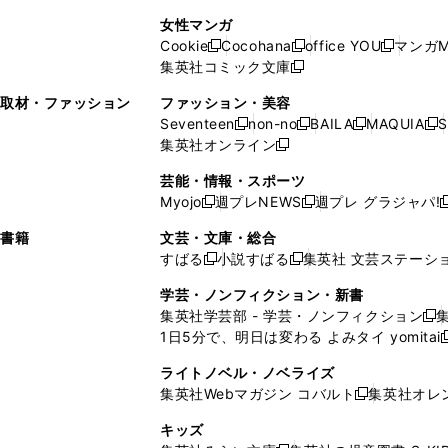
で
開
開
で
い
し
い
し
ン
ド
ン
女性マンガ
開
く
く
開
ウ
い
ウ
い
ド
ウ
ド
Cookie
Cocohana
office YOU
マンガM
く
く
新
新
新
ィ
ウ
ィ
ウ
ウ
で
ウ
集英社コミック文庫
し
新
し
し
ン
ィ
ン
ィ
で
開
で
い
し
い
い
ド
ン
ド
ン
取材・ファッション
ファッション・美容
開
く
開
ウ
い
ウ
ウ
ウ
ド
ウ
ド
Seventeen
non-no
BAILA
MAQUIA
S
く
く
新
新
新
新
ィ
ウ
ィ
ィ
で
ウ
で
ウ
集英社オンライン
し
新
し
し
し
ン
ィ
ン
ン
開
で
開
で
い
し
い
い
い
ド
ン
ド
ド
芸能・情報・スポーツ
く
開
く
開
ウ
い
ウ
ウ
ウ
ウ
ド
ウ
ウ
Myojo
週プレNEWS
週プレ グラジャパ!
く
く
新
新
新
ィ
ウ
ィ
ィ
ィ
で
ウ
で
で
し
し
ン
ィ
ン
ン
ン
書籍
文芸・文庫・総合
開
で
開
開
い
い
ド
ン
ド
ド
ド
すばる
小説すばる
集英社 文芸ステーシ
く
開
く
く
新
新
ウ
ウ
ウ
ド
ウ
ウ
ウ
く
し
し
ィ
ィ
学芸・ノンフィクション・新書
で
ウ
で
で
で
い
い
ン
ン
集英社学芸部 - 学芸・ノンフィクション
開
で
開
開
開
新
ウ
ウ
ド
ド
1日5分で、明日は変わる よみタイ yomitai
く
開
く
く
く
し
新
ィ
ィ
ウ
ウ
く
い
ン
ン
ライトノベル・ノベライズ
で
で
ウ
ド
ド
集英社Webマガジン コバルト
集英社オレ
開
開
新
ィ
ウ
ウ
く
く
し
ン
キッズ
で
で
い
ド