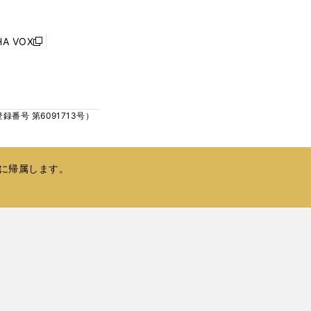
ウ
ウ
ィ
で
ン
HA VOX
開
新
ド
く
し
ウ
い
で
ウ
開
ィ
く
号 第6091713号）
ン
ド
ウ
で
に帰属します。
開
く