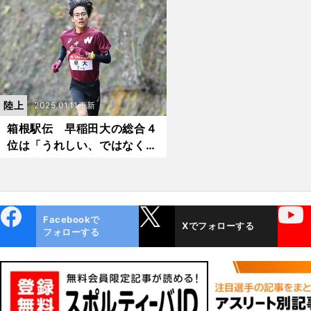
たちが躍動
得るのか？
陸上
2025.01.11更新
箱根駅伝 早稲田大の総合４
位は「うれしい、ではなく、
悔しい」 来季以降の頂点獲
りへ臙脂軍団が復活の狼煙
ebo
X
YouTube
Facebookで
Xでフォローする
ok
フォローする