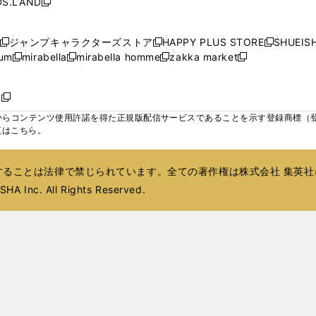
S.LAND
開
開
開
開
新
ウ
ウ
ウ
ド
ド
ウ
ド
ウ
ド
く
く
く
く
し
ィ
ィ
ィ
ウ
ウ
で
ウ
で
ウ
い
ン
ン
ン
ジャンプキャラクターズストア
HAPPY PLUS STORE
SHUEIS
で
で
開
で
開
で
新
新
新
ウ
ド
ド
ド
ium
mirabella
mirabella homme
zakka market
開
開
く
開
く
開
し
新
新
新
し
新
し
ィ
ウ
ウ
ウ
く
く
く
く
い
し
し
い
し
し
い
ン
で
で
で
ウ
い
い
ウ
い
い
ウ
ド
ボ
開
開
開
新
ィ
ウ
ウ
ィ
ウ
ウ
ィ
ウ
く
く
く
し
らコンテンツ使用許諾を得た正規版配信サービスであることを示す登録商標（登録番
ン
ィ
ィ
ン
ィ
ィ
ン
で
い
覧はこちら。
ド
ン
ン
ド
ン
ン
ド
開
ウ
ウ
ド
ド
ウ
ド
ド
ウ
く
ィ
で
ウ
ウ
で
ウ
ウ
で
ることは法律で禁じられています。全ての著作権は株式会社 集英社
ン
開
で
で
開
で
で
開
ド
HA Inc. All Rights Reserved.
く
開
開
く
開
開
く
ウ
く
く
く
く
で
開
く