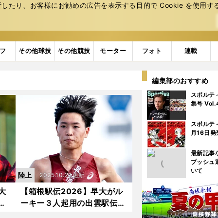
たり、お客様にお勧めの広告を表⽰する⽬的で Cookie を使⽤す
フ
その他球技
その他競技
モーター
フォト
連載
編集部のおすすめ
スポルテ
集号 Vol
スポルテ
月16日発
最新記事
プッシュ
いて
陸上
2025.10.20更新
大
【箱根駅伝2026】早大がル
は
ーキー３人起用の出雲駅伝で
なり
２位好走 今季こそ「選手層