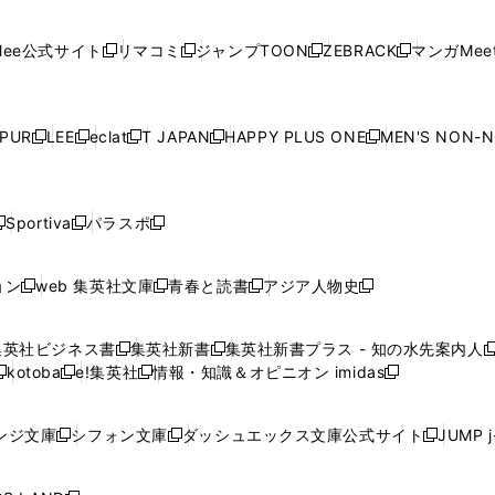
開
開
で
開
開
開
い
い
い
い
い
ン
ド
ン
ド
ン
ド
ン
く
く
開
く
く
く
ウ
ウ
ウ
ウ
ウ
ド
ウ
ド
ウ
ド
ウ
ド
ee公式サイト
リマコミ
ジャンプTOON
ZEBRACK
マンガMeet
く
新
新
新
新
ィ
ィ
ィ
ィ
ィ
ウ
で
ウ
で
ウ
で
ウ
し
し
し
し
ン
ン
ン
ン
ン
で
開
で
開
で
開
で
い
い
い
い
ド
ド
ド
ド
ド
開
く
開
く
開
く
開
ウ
ウ
ウ
ウ
ウ
ウ
ウ
ウ
ウ
PUR
LEE
eclat
T JAPAN
HAPPY PLUS ONE
MEN'S NON-
く
く
く
く
新
新
新
新
新
ィ
ィ
ィ
ィ
で
で
で
で
で
し
し
し
し
し
ン
ン
ン
ン
開
開
開
開
開
い
い
い
い
い
ド
ド
ド
ド
く
く
く
く
く
ウ
ウ
ウ
ウ
ウ
ウ
ウ
ウ
ウ
Sportiva
パラスポ
新
新
ィ
ィ
ィ
ィ
ィ
で
で
で
で
し
し
し
ン
ン
ン
ン
ン
開
開
開
開
い
い
い
ド
ド
ド
ド
ド
ョン
web 集英社文庫
青春と読書
アジア人物史
く
く
く
く
新
新
新
新
ウ
ウ
ウ
ウ
ウ
ウ
ウ
ウ
し
し
し
し
ィ
ィ
ィ
で
で
で
で
で
い
い
い
い
ン
ン
ン
集英社ビジネス書
集英社新書
集英社新書プラス - 知の水先案内人
開
開
開
開
開
新
新
新
ウ
ウ
ウ
ウ
ド
ド
ド
kotoba
e!集英社
情報・知識＆オピニオン imidas
く
く
く
く
く
新
し
新
し
新
ィ
ィ
ィ
ィ
ウ
ウ
ウ
し
し
い
し
い
し
ン
ン
ン
ン
で
で
で
い
い
ウ
い
ウ
い
ド
ド
ド
ド
ンジ文庫
シフォン文庫
ダッシュエックス文庫公式サイト
JUMP 
開
開
開
新
新
新
ウ
ウ
ィ
ウ
ィ
ウ
ウ
ウ
ウ
ウ
く
く
く
し
し
し
ィ
ィ
ン
ィ
ン
ィ
で
で
で
で
い
い
い
ン
ン
ド
ン
ド
ン