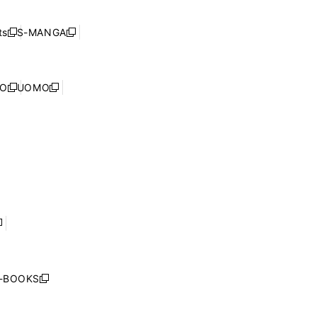
開
い
ド
ン
く
ウ
ウ
ド
s
S-MANGA
新
新
ィ
で
ウ
し
し
ン
開
で
い
い
ド
く
開
ウ
ウ
ウ
NO
UOMO
く
新
新
ィ
ィ
で
し
し
ン
ン
開
い
い
ド
ド
く
ウ
ウ
ウ
ウ
ィ
ィ
で
で
ン
ン
開
開
ド
ド
く
く
ウ
ウ
で
で
開
開
く
く
し
い
ウ
j-BOOKS
新
ィ
し
ン
い
ド