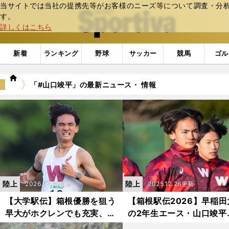
当サイトでは当社の提携先等がお客様のニーズ等について調査・分析し
web Sportiva (webスポルティーバ)
す。
詳しくはこちら
新着
ランキング
野球
サッカー
競馬
ゴル
we
「#山口竣平」の最新ニュース・ 情報
b
ス
ポ
ル
テ
ィ
ー
バ
陸上
陸上
2026.07.28更新
2025.12.26更新
【大学駅伝】箱根優勝を狙う
【箱根駅伝2026】早稲田
早大がホクレンでも充実、創
の2年生エース・山口竣平
価大は期待の13分台ルーキー
優勝へのラストピースと