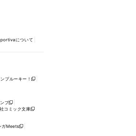
Sportivaについて
ャンプルーキー！
新
し
い
ウ
ャンプ
新
ィ
社コミック文庫
し
新
ン
い
し
ド
ウ
い
ウ
ガMeets
新
ィ
ウ
で
し
ン
ィ