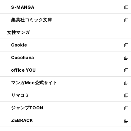
開
ウ
ン
ウ
し
S-MANGA
く
で
ド
ィ
い
新
開
ウ
ン
ウ
し
集英社コミック文庫
く
で
ド
ィ
い
新
開
ウ
ン
ウ
し
女性マンガ
く
で
ド
ィ
い
開
ウ
ン
ウ
Cookie
く
で
ド
ィ
新
開
ウ
ン
し
Cocohana
く
で
ド
い
新
開
ウ
ウ
し
office YOU
く
で
ィ
い
新
開
ン
ウ
し
マンガMee公式サイト
く
ド
ィ
い
新
ウ
ン
ウ
し
リマコミ
で
ド
ィ
い
新
開
ウ
ン
ウ
し
ジャンプTOON
く
で
ド
ィ
い
新
開
ウ
ン
ウ
し
ZEBRACK
く
で
ド
ィ
い
新
開
ウ
ン
ウ
し