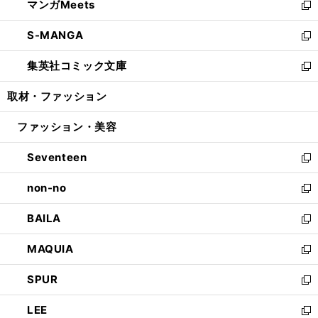
マンガMeets
く
で
ド
ィ
い
新
開
ウ
ン
ウ
し
S-MANGA
く
で
ド
ィ
い
新
開
ウ
ン
ウ
し
集英社コミック文庫
く
で
ド
ィ
い
新
開
ウ
ン
ウ
し
取材・ファッション
く
で
ド
ィ
い
開
ウ
ン
ウ
ファッション・美容
く
で
ド
ィ
開
ウ
ン
Seventeen
く
で
ド
新
開
ウ
し
non-no
く
で
い
新
開
ウ
し
BAILA
く
ィ
い
新
ン
ウ
し
MAQUIA
ド
ィ
い
新
ウ
ン
ウ
し
SPUR
で
ド
ィ
い
新
開
ウ
ン
ウ
し
LEE
く
で
ド
ィ
い
新