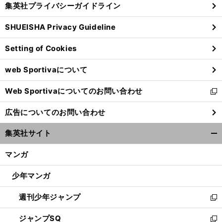
集英社プライバシーガイドライン
い
る
ウ
SHUEISHA Privacy Guideline
ィ
ン
Setting of Cookies
ド
ウ
web Sportivaについて
で
開
Web Sportivaについてのお問い合わせ
く
新
し
広告についてのお問い合わせ
い
ウ
集英社サイト
ィ
開
ン
く/
マンガ
ド
閉
ウ
じ
少年マンガ
で
る
開
週刊少年ジャンプ
く
新
し
ジャンプSQ
い
新