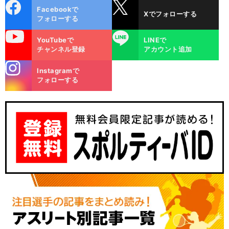
cebo
X
Facebookで
Xでフォローする
ok
フォローする
uTube
LINE
YouTubeで
LINEで
チャンネル登録
アカウント追加
stagra
Instagramで
m
フォローする