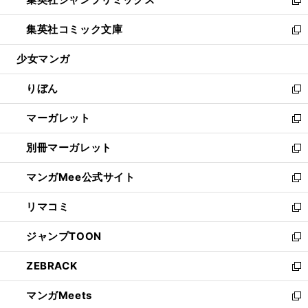
で
ド
ィ
い
新
開
ウ
ン
ウ
し
集英社コミック文庫
く
で
ド
ィ
い
新
開
ウ
ン
ウ
し
少女マンガ
く
で
ド
ィ
い
開
ウ
ン
ウ
りぼん
く
で
ド
ィ
新
開
ウ
ン
し
マーガレット
く
で
ド
い
新
開
ウ
ウ
し
別冊マーガレット
く
で
ィ
い
新
開
ン
ウ
し
マンガMee公式サイト
く
ド
ィ
い
新
ウ
ン
ウ
し
リマコミ
で
ド
ィ
い
新
開
ウ
ン
ウ
し
ジャンプTOON
く
で
ド
ィ
い
新
開
ウ
ン
ウ
し
ZEBRACK
く
で
ド
ィ
い
新
開
ウ
ン
ウ
し
マンガMeets
く
で
ド
ィ
い
新