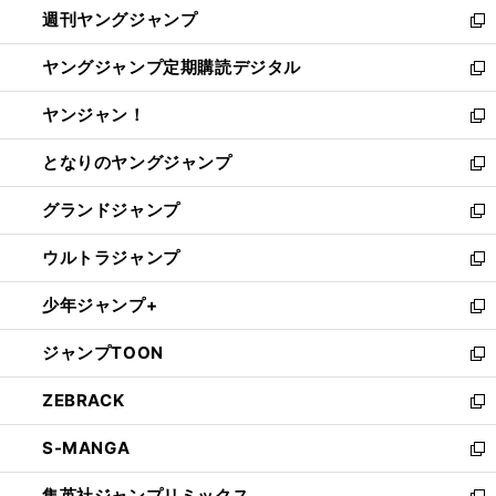
週刊ヤングジャンプ
く
で
ド
ィ
新
開
ウ
ン
し
ヤングジャンプ定期購読デジタル
く
で
ド
い
新
開
ウ
ウ
し
ヤンジャン！
く
で
ィ
い
新
開
ン
ウ
し
となりのヤングジャンプ
く
ド
ィ
い
新
ウ
ン
ウ
し
グランドジャンプ
で
ド
ィ
い
新
開
ウ
ン
ウ
し
ウルトラジャンプ
く
で
ド
ィ
い
新
開
ウ
ン
ウ
し
少年ジャンプ+
く
で
ド
ィ
い
新
開
ウ
ン
ウ
し
ジャンプTOON
く
で
ド
ィ
い
新
開
ウ
ン
ウ
し
ZEBRACK
く
で
ド
ィ
い
新
開
ウ
ン
ウ
し
S-MANGA
く
で
ド
ィ
い
新
開
ウ
ン
ウ
し
集英社ジャンプリミックス
く