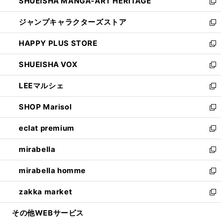
SHUEISHA MANGA-ART HERITAGE
く
で
い
新
開
ウ
し
ジャンプキャラクターズストア
く
ィ
い
新
ン
ウ
し
HAPPY PLUS STORE
ド
ィ
い
新
ウ
ン
ウ
し
SHUEISHA VOX
で
ド
ィ
い
新
開
ウ
ン
ウ
し
LEEマルシェ
く
で
ド
ィ
い
新
開
ウ
ン
ウ
し
SHOP Marisol
く
で
ド
ィ
い
新
開
ウ
ン
ウ
し
eclat premium
く
で
ド
ィ
い
新
開
ウ
ン
ウ
し
mirabella
く
で
ド
ィ
い
新
開
ウ
ン
ウ
し
mirabella homme
く
で
ド
ィ
い
新
開
ウ
ン
ウ
し
zakka market
く
で
ド
ィ
い
新
開
ウ
ン
ウ
し
その他WEBサービス
く
で
ド
ィ
い