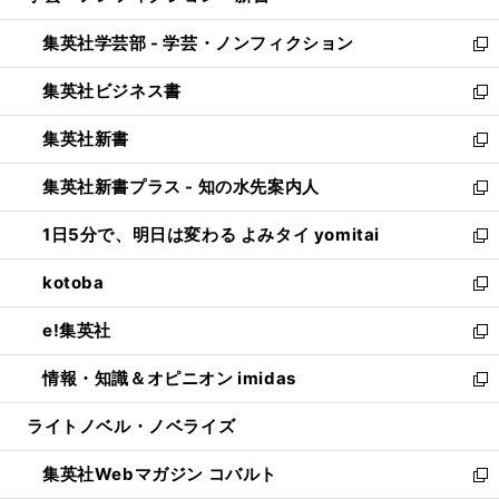
開
ウ
ン
ウ
集英社学芸部 - 学芸・ノンフィクション
く
で
ド
ィ
新
開
ウ
ン
し
集英社ビジネス書
く
で
ド
い
新
開
ウ
ウ
し
集英社新書
く
で
ィ
い
新
開
ン
ウ
し
集英社新書プラス - 知の水先案内人
く
ド
ィ
い
新
ウ
ン
ウ
し
1日5分で、明日は変わる よみタイ yomitai
で
ド
ィ
い
新
開
ウ
ン
ウ
し
kotoba
く
で
ド
ィ
い
新
開
ウ
ン
ウ
し
e!集英社
く
で
ド
ィ
い
新
開
ウ
ン
ウ
し
情報・知識＆オピニオン imidas
く
で
ド
ィ
い
新
開
ウ
ン
ウ
し
ライトノベル・ノベライズ
く
で
ド
ィ
い
開
ウ
ン
ウ
集英社Webマガジン コバルト
く
で
ド
ィ
新
開