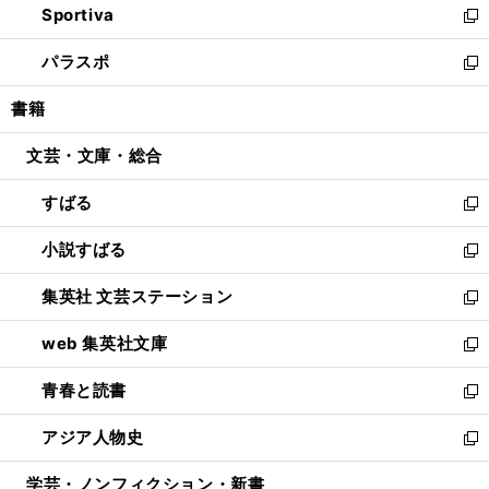
Sportiva
く
ド
ィ
い
新
ウ
ン
ウ
し
パラスポ
で
ド
ィ
い
新
開
ウ
ン
ウ
し
書籍
く
で
ド
ィ
い
開
ウ
ン
ウ
文芸・文庫・総合
く
で
ド
ィ
開
ウ
ン
すばる
く
で
ド
新
開
ウ
し
小説すばる
く
で
い
新
開
ウ
し
集英社 文芸ステーション
く
ィ
い
新
ン
ウ
し
web 集英社文庫
ド
ィ
い
新
ウ
ン
ウ
し
青春と読書
で
ド
ィ
い
新
開
ウ
ン
ウ
し
アジア人物史
く
で
ド
ィ
い
新
開
ウ
ン
ウ
し
学芸・ノンフィクション・新書
く
で
ド
ィ
い