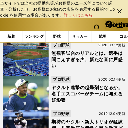
当サイトでは当社の提携先等がお客様のニーズ等について調
査・分析したり、お客様にお勧めの広告を表⽰する⽬的で Co
閉じ
okie を使⽤する場合があります。
詳しくはこちら
る
マイペ
web Sportiva (webスポルティーバ)
検索
メニュ
we
ー
「#吉田大成」の最新ニュース・ 情報
b
ジ
新着
ランキング
野球
サッカー
競馬
ゴル
ス
プロ野球
2020.03.12更新
ポ
ル
無観客試合のリアルとは。選手は
テ
聞こえすぎる声、新たな音に戸惑
ィ
い
ー
バ
プロ野球
2020.02.14更新
ヤクルト進撃の起爆剤となるか。
名手エスコバーがチームに与える
好影響
プロ野球
2019.12.04更新
期待のヤクルト新人トリオが猛練