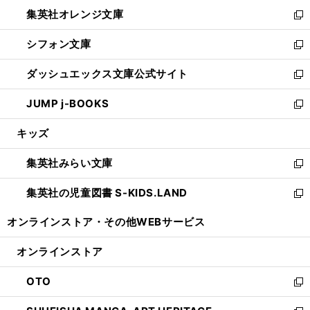
ウ
ン
し
集英社オレンジ文庫
く
で
ド
い
新
開
ウ
ウ
し
シフォン文庫
く
で
ィ
い
新
開
ン
ウ
し
ダッシュエックス文庫公式サイト
く
ド
ィ
い
新
ウ
ン
ウ
し
JUMP j-BOOKS
で
ド
ィ
い
新
開
ウ
ン
ウ
し
キッズ
く
で
ド
ィ
い
開
ウ
ン
ウ
集英社みらい文庫
く
で
ド
ィ
新
開
ウ
ン
し
集英社の児童図書 S-KIDS.LAND
く
で
ド
い
新
開
ウ
ウ
し
オンラインストア・
その他WEBサービス
く
で
ィ
い
開
ン
ウ
オンラインストア
く
ド
ィ
ウ
ン
OTO
で
ド
新
開
ウ
し