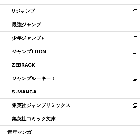
ウ
し
Vジャンプ
ィ
い
新
ン
ウ
し
最強ジャンプ
ド
ィ
い
新
ウ
ン
ウ
し
少年ジャンプ+
で
ド
ィ
い
新
開
ウ
ン
ウ
し
ジャンプTOON
く
で
ド
ィ
い
新
開
ウ
ン
ウ
し
ZEBRACK
く
で
ド
ィ
い
新
開
ウ
ン
ウ
し
ジャンプルーキー！
く
で
ド
ィ
い
新
開
ウ
ン
ウ
し
S-MANGA
く
で
ド
ィ
い
新
開
ウ
ン
ウ
し
集英社ジャンプリミックス
く
で
ド
ィ
い
新
開
ウ
ン
ウ
し
集英社コミック文庫
く
で
ド
ィ
い
新
開
ウ
ン
ウ
し
青年マンガ
く
で
ド
ィ
い
開
ウ
ン
ウ