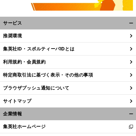
サービス
開
く/
推奨環境
閉
じ
集英社ID・スポルティーバIDとは
る
利用規約・会員規約
特定商取引法に基づく表示・その他の事項
ブラウザプッシュ通知について
サイトマップ
企業情報
開
く/
集英社ホームページ
新
閉
し
じ