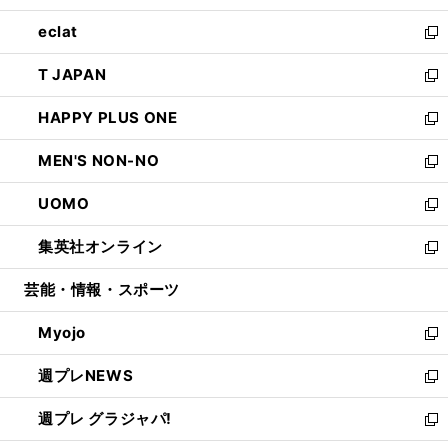
開
ウ
ン
ウ
し
eclat
く
で
ド
ィ
い
新
開
ウ
ン
ウ
し
T JAPAN
く
で
ド
ィ
い
新
開
ウ
ン
ウ
し
HAPPY PLUS ONE
く
で
ド
ィ
い
新
開
ウ
ン
ウ
し
MEN'S NON-NO
く
で
ド
ィ
い
新
開
ウ
ン
ウ
し
UOMO
く
で
ド
ィ
い
新
開
ウ
ン
ウ
し
集英社オンライン
く
で
ド
ィ
い
新
開
ウ
ン
ウ
し
芸能・情報・スポーツ
く
で
ド
ィ
い
開
ウ
ン
ウ
Myojo
く
で
ド
ィ
新
開
ウ
ン
し
週プレNEWS
く
で
ド
い
新
開
ウ
ウ
し
週プレ グラジャパ!
く
で
ィ
い
新
開
ン
ウ
し