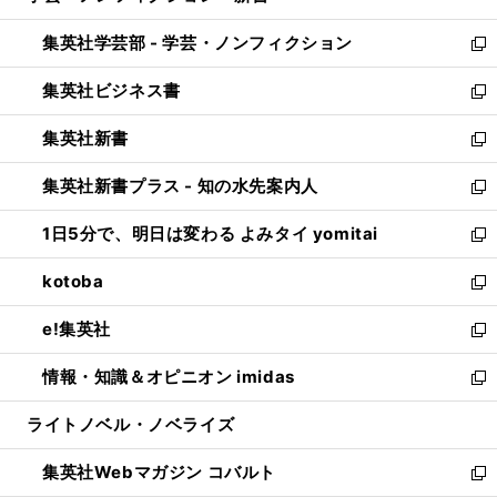
開
ウ
ン
ウ
集英社学芸部 - 学芸・ノンフィクション
く
で
ド
ィ
新
開
ウ
ン
し
集英社ビジネス書
く
で
ド
い
新
開
ウ
ウ
し
集英社新書
く
で
ィ
い
新
開
ン
ウ
し
集英社新書プラス - 知の水先案内人
く
ド
ィ
い
新
ウ
ン
ウ
し
1日5分で、明日は変わる よみタイ yomitai
で
ド
ィ
い
新
開
ウ
ン
ウ
し
kotoba
く
で
ド
ィ
い
新
開
ウ
ン
ウ
し
e!集英社
く
で
ド
ィ
い
新
開
ウ
ン
ウ
し
情報・知識＆オピニオン imidas
く
で
ド
ィ
い
新
開
ウ
ン
ウ
し
ライトノベル・ノベライズ
く
で
ド
ィ
い
開
ウ
ン
ウ
集英社Webマガジン コバルト
く
で
ド
ィ
新
開