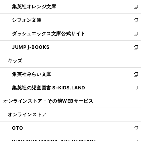
ウ
ン
し
集英社オレンジ文庫
く
で
ド
い
新
開
ウ
ウ
し
シフォン文庫
く
で
ィ
い
新
開
ン
ウ
し
ダッシュエックス文庫公式サイト
く
ド
ィ
い
新
ウ
ン
ウ
し
JUMP j-BOOKS
で
ド
ィ
い
新
開
ウ
ン
ウ
し
キッズ
く
で
ド
ィ
い
開
ウ
ン
ウ
集英社みらい文庫
く
で
ド
ィ
新
開
ウ
ン
し
集英社の児童図書 S-KIDS.LAND
く
で
ド
い
新
開
ウ
ウ
し
オンラインストア・
その他WEBサービス
く
で
ィ
い
開
ン
ウ
オンラインストア
く
ド
ィ
ウ
ン
OTO
で
ド
新
開
ウ
し