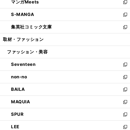
マンガMeets
く
で
ド
ィ
い
新
開
ウ
ン
ウ
し
S-MANGA
く
で
ド
ィ
い
新
開
ウ
ン
ウ
し
集英社コミック文庫
く
で
ド
ィ
い
新
開
ウ
ン
ウ
し
取材・ファッション
く
で
ド
ィ
い
開
ウ
ン
ウ
ファッション・美容
く
で
ド
ィ
開
ウ
ン
Seventeen
く
で
ド
新
開
ウ
し
non-no
く
で
い
新
開
ウ
し
BAILA
く
ィ
い
新
ン
ウ
し
MAQUIA
ド
ィ
い
新
ウ
ン
ウ
し
SPUR
で
ド
ィ
い
新
開
ウ
ン
ウ
し
LEE
く
で
ド
ィ
い
新