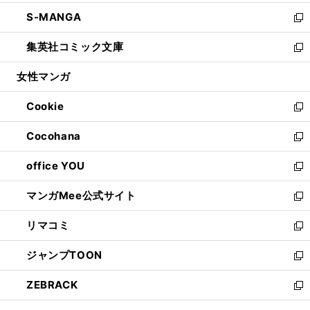
開
ウ
ン
ウ
し
S-MANGA
く
で
ド
ィ
い
新
開
ウ
ン
ウ
し
集英社コミック文庫
く
で
ド
ィ
い
新
開
ウ
ン
ウ
し
女性マンガ
く
で
ド
ィ
い
開
ウ
ン
ウ
Cookie
く
で
ド
ィ
新
開
ウ
ン
し
Cocohana
く
で
ド
い
新
開
ウ
ウ
し
office YOU
く
で
ィ
い
新
開
ン
ウ
し
マンガMee公式サイト
く
ド
ィ
い
新
ウ
ン
ウ
し
リマコミ
で
ド
ィ
い
新
開
ウ
ン
ウ
し
ジャンプTOON
く
で
ド
ィ
い
新
開
ウ
ン
ウ
し
ZEBRACK
く
で
ド
ィ
い
新
開
ウ
ン
ウ
し