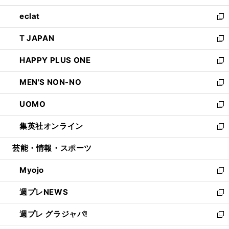
開
ウ
ン
ウ
し
eclat
く
で
ド
ィ
い
新
開
ウ
ン
ウ
し
T JAPAN
く
で
ド
ィ
い
新
開
ウ
ン
ウ
し
HAPPY PLUS ONE
く
で
ド
ィ
い
新
開
ウ
ン
ウ
し
MEN'S NON-NO
く
で
ド
ィ
い
新
開
ウ
ン
ウ
し
UOMO
く
で
ド
ィ
い
新
開
ウ
ン
ウ
し
集英社オンライン
く
で
ド
ィ
い
新
開
ウ
ン
ウ
し
芸能・情報・スポーツ
く
で
ド
ィ
い
開
ウ
ン
ウ
Myojo
く
で
ド
ィ
新
開
ウ
ン
し
週プレNEWS
く
で
ド
い
新
開
ウ
ウ
し
週プレ グラジャパ!
く
で
ィ
い
新
開
ン
ウ
し