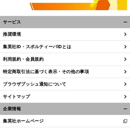
サービス
開
く/
推奨環境
閉
じ
集英社ID・スポルティーバIDとは
る
利用規約・会員規約
特定商取引法に基づく表示・その他の事項
ブラウザプッシュ通知について
サイトマップ
企業情報
開
く/
集英社ホームページ
新
閉
し
じ