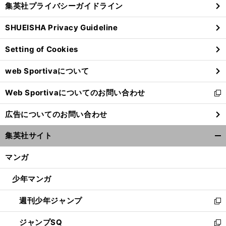
集英社プライバシーガイドライン
い
る
ウ
SHUEISHA Privacy Guideline
ィ
ン
Setting of Cookies
ド
ウ
web Sportivaについて
で
開
Web Sportivaについてのお問い合わせ
く
新
し
広告についてのお問い合わせ
い
ウ
集英社サイト
ィ
開
ン
く/
マンガ
ド
閉
ウ
じ
少年マンガ
で
る
開
週刊少年ジャンプ
く
新
し
ジャンプSQ
い
新