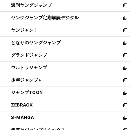
週刊ヤングジャンプ
く
で
ド
ィ
新
開
ウ
ン
し
ヤングジャンプ定期購読デジタル
く
で
ド
い
新
開
ウ
ウ
し
ヤンジャン！
く
で
ィ
い
新
開
ン
ウ
し
となりのヤングジャンプ
く
ド
ィ
い
新
ウ
ン
ウ
し
グランドジャンプ
で
ド
ィ
い
新
開
ウ
ン
ウ
し
ウルトラジャンプ
く
で
ド
ィ
い
新
開
ウ
ン
ウ
し
少年ジャンプ+
く
で
ド
ィ
い
新
開
ウ
ン
ウ
し
ジャンプTOON
く
で
ド
ィ
い
新
開
ウ
ン
ウ
し
ZEBRACK
く
で
ド
ィ
い
新
開
ウ
ン
ウ
し
S-MANGA
く
で
ド
ィ
い
新
開
ウ
ン
ウ
し
集英社ジャンプリミックス
く