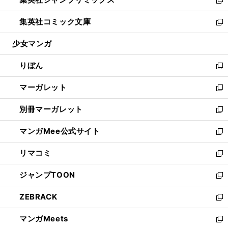
で
ド
ィ
い
新
開
ウ
ン
ウ
し
集英社コミック文庫
く
で
ド
ィ
い
新
開
ウ
ン
ウ
し
少女マンガ
く
で
ド
ィ
い
開
ウ
ン
ウ
りぼん
く
で
ド
ィ
新
開
ウ
ン
し
マーガレット
く
で
ド
い
新
開
ウ
ウ
し
別冊マーガレット
く
で
ィ
い
新
開
ン
ウ
し
マンガMee公式サイト
く
ド
ィ
い
新
ウ
ン
ウ
し
リマコミ
で
ド
ィ
い
新
開
ウ
ン
ウ
し
ジャンプTOON
く
で
ド
ィ
い
新
開
ウ
ン
ウ
し
ZEBRACK
く
で
ド
ィ
い
新
開
ウ
ン
ウ
し
マンガMeets
く
で
ド
ィ
い
新