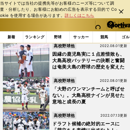
当サイトでは当社の提携先等がお客様のニーズ等について調
査・分析したり、お客様にお勧めの広告を表⽰する⽬的で Co
閉じ
okie を使⽤する場合があります。
詳しくはこちら
る
マイペ
web Sportiva (webスポルティーバ)
検索
メニュ
we
ー
「#前山龍之助」の最新ニュース・ 情報
b
ジ
新着
ランキング
野球
サッカー
競馬
ゴル
ス
高校野球他
2022.08.01更新
ポ
ル
因縁の鹿児島実に１点差惜敗も、
テ
大島高校バッテリーの決断と奮闘
ィ
は奄美大島の野球の歴史を変えた
ー
バ
高校野球他
2022.08.01更新
「大野のワンマンチームと呼ばせ
ない」。大島高校ナインが見せた
意地と成長の夏
高校野球他
2022.07.13更新
ドラフト候補の絶対的エースに