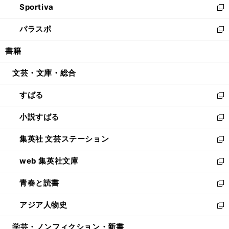
Sportiva
く
ド
ィ
い
新
ウ
ン
ウ
し
パラスポ
で
ド
ィ
い
新
開
ウ
ン
ウ
し
書籍
く
で
ド
ィ
い
開
ウ
ン
ウ
文芸・文庫・総合
く
で
ド
ィ
開
ウ
ン
すばる
く
で
ド
新
開
ウ
し
小説すばる
く
で
い
新
開
ウ
し
集英社 文芸ステーション
く
ィ
い
新
ン
ウ
し
web 集英社文庫
ド
ィ
い
新
ウ
ン
ウ
し
青春と読書
で
ド
ィ
い
新
開
ウ
ン
ウ
し
アジア人物史
く
で
ド
ィ
い
新
開
ウ
ン
ウ
し
学芸・ノンフィクション・新書
く
で
ド
ィ
い