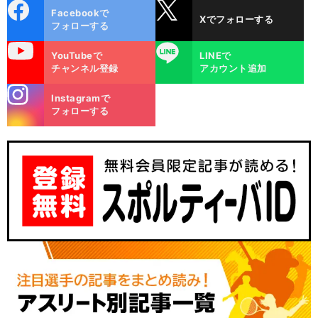
cebo
X
Facebookで
Xでフォローする
ok
フォローする
uTube
LINE
YouTubeで
LINEで
チャンネル登録
アカウント追加
stagra
Instagramで
m
フォローする