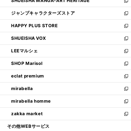
SHUEISHA MANGA-ART HERITAGE
く
で
い
新
開
ウ
し
ジャンプキャラクターズストア
く
ィ
い
新
ン
ウ
し
HAPPY PLUS STORE
ド
ィ
い
新
ウ
ン
ウ
し
SHUEISHA VOX
で
ド
ィ
い
新
開
ウ
ン
ウ
し
LEEマルシェ
く
で
ド
ィ
い
新
開
ウ
ン
ウ
し
SHOP Marisol
く
で
ド
ィ
い
新
開
ウ
ン
ウ
し
eclat premium
く
で
ド
ィ
い
新
開
ウ
ン
ウ
し
mirabella
く
で
ド
ィ
い
新
開
ウ
ン
ウ
し
mirabella homme
く
で
ド
ィ
い
新
開
ウ
ン
ウ
し
zakka market
く
で
ド
ィ
い
新
開
ウ
ン
ウ
し
その他WEBサービス
く
で
ド
ィ
い