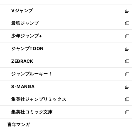
ウ
し
Vジャンプ
ィ
い
新
ン
ウ
し
最強ジャンプ
ド
ィ
い
新
ウ
ン
ウ
し
少年ジャンプ+
で
ド
ィ
い
新
開
ウ
ン
ウ
し
ジャンプTOON
く
で
ド
ィ
い
新
開
ウ
ン
ウ
し
ZEBRACK
く
で
ド
ィ
い
新
開
ウ
ン
ウ
し
ジャンプルーキー！
く
で
ド
ィ
い
新
開
ウ
ン
ウ
し
S-MANGA
く
で
ド
ィ
い
新
開
ウ
ン
ウ
し
集英社ジャンプリミックス
く
で
ド
ィ
い
新
開
ウ
ン
ウ
し
集英社コミック文庫
く
で
ド
ィ
い
新
開
ウ
ン
ウ
し
青年マンガ
く
で
ド
ィ
い
開
ウ
ン
ウ