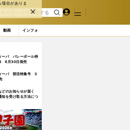
る場合がありま
マイペ
閉じ
検索
メニュ
ー
る
す
ジ
る
動画
インフォ
ィーバ バレーボール特
.4 6月30日発売
ィーバ 部活特集号 3
売
などのお知らせが届く
通知を受け取る方法につ