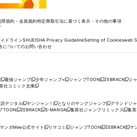
利用規約・会員規約
特定商取引法に基づく表示・その他の事項
プ
ガイドライン
SHUEISHA Privacy Guideline
Setting of Cookies
web 
告についてのお問い合わせ
プ
最強ジャンプ
少年ジャンプ+
ジャンプTOON
ZEBRACK
ジ
新
新
新
新
新
英社コミック文庫
し
新
し
し
し
し
い
い
し
い
い
い
ウ
ウ
い
ウ
ウ
ウ
購読デジタル
ヤンジャン！
となりのヤングジャンプ
グランドジ
新
新
新
ィ
ィ
ウ
ィ
ィ
ィ
プTOON
ZEBRACK
S-MANGA
集英社ジャンプリミックス
集英
新
し
新
し
新
し
新
ン
ン
ィ
ン
ン
ン
し
い
し
い
し
い
し
ド
ド
ン
ド
ド
ド
い
ウ
い
ウ
い
ウ
い
ウ
ウ
ド
ウ
ウ
ウ
マンガMee公式サイト
リマコミ
ジャンプTOON
ZEBRACK
マン
新
新
新
新
ウ
ィ
ウ
ィ
ウ
ィ
ウ
で
で
ウ
で
で
で
し
し
し
し
し
ィ
ン
ィ
ン
ィ
ン
ィ