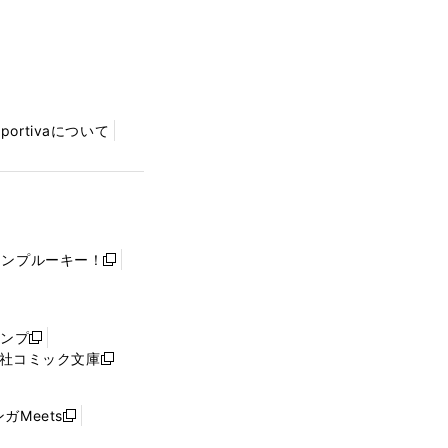
Sportivaについて
ャンプルーキー！
新
し
い
ウ
ャンプ
新
ィ
社コミック文庫
し
新
ン
い
し
ド
ウ
い
ウ
ガMeets
新
ィ
ウ
で
し
ン
ィ