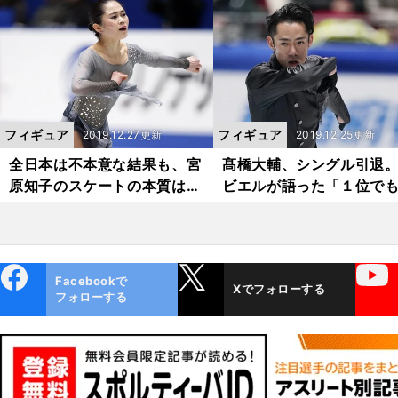
新
ート選手権の見どころは？
は髙橋大輔選手のシング
技最後のインタビュー」
フィギュア
フィギュア
2019.12.27更新
2019.12.25更新
全日本は不本意な結果も、宮
髙橋大輔、シングル引退
原知子のスケートの本質は不
ビエルが語った「１位で
変だ
ビリでも、成功」
ebo
X
YouTube
Facebookで
Xでフォローする
ok
フォローする