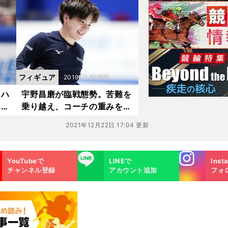
新
ル競
フィギュア
2019.12.20更新
。ハ
宇野昌磨が臨戦態勢。苦難を
も、
乗り越え、コーチの重みを知
ったシーズン
2021年12月22日 17:04 更新
Instagra
LINE
YouTubeで
LINEで
Inst
m
チャンネル登録
アカウント追加
フォ