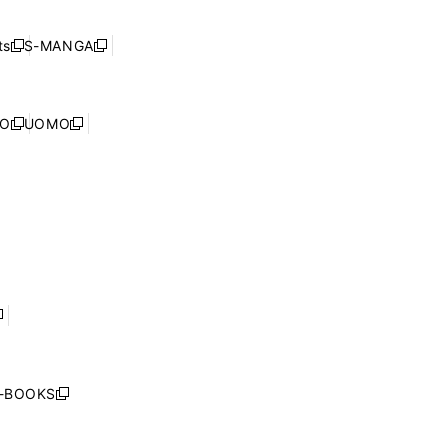
開
い
ド
ン
く
ウ
ウ
ド
s
S-MANGA
新
新
ィ
で
ウ
し
し
ン
開
で
い
い
ド
く
開
ウ
ウ
ウ
NO
UOMO
く
新
新
ィ
ィ
で
し
し
ン
ン
開
い
い
ド
ド
く
ウ
ウ
ウ
ウ
ィ
ィ
で
で
ン
ン
開
開
ド
ド
く
く
ウ
ウ
で
で
開
開
く
く
し
い
ウ
j-BOOKS
新
ィ
し
ン
い
ド