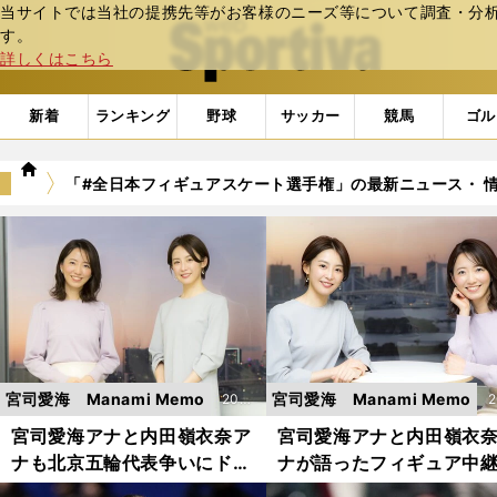
当サイトでは当社の提携先等がお客様のニーズ等について調査・分析し
web Sportiva (webスポルティーバ)
す。
詳しくはこちら
新着
ランキング
野球
サッカー
競馬
ゴル
we
「#全日本フィギュアスケート選手権」の最新ニュース・ 
b
ス
ポ
ル
テ
ィ
ー
バ
宮司愛海 Manami Memo
宮司愛海 Manami Memo
202
2
1.12.
1
宮司愛海アナと内田嶺衣奈ア
宮司愛海アナと内田嶺衣
ナも北京五輪代表争いにドキ
ナが語ったフィギュア中
22更
ドキ。全日本フィギュアスケ
心得と難しさ。「印象深