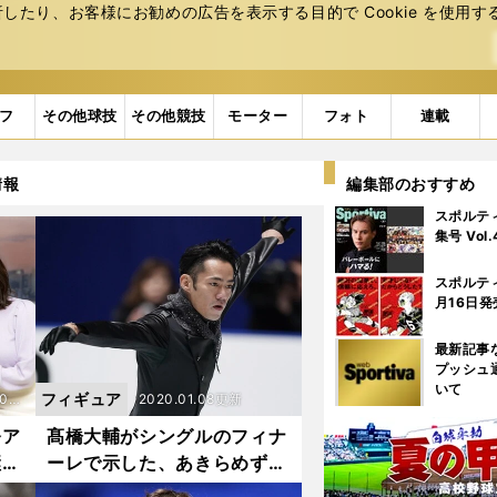
たり、お客様にお勧めの広告を表⽰する⽬的で Cookie を使⽤す
フ
その他球技
その他競技
モーター
フォト
連載
情報
編集部のおすすめ
スポルテ
集号 Vol
スポルテ
月16日発
最新記事
プッシュ
いて
フィギュア
02
2020.01.08更新
.12.
奈ア
髙橋大輔がシングルのフィナ
継の
ーレで示した、あきらめずに
22更
いの
やり続ける姿