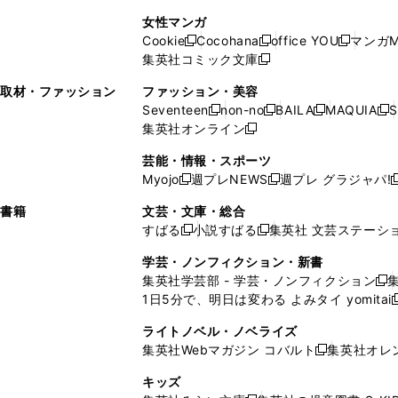
で
開
開
で
い
し
い
し
ン
ド
ン
女性マンガ
開
く
く
開
ウ
い
ウ
い
ド
ウ
ド
Cookie
Cocohana
office YOU
マンガM
く
く
新
新
新
ィ
ウ
ィ
ウ
ウ
で
ウ
集英社コミック文庫
し
新
し
し
ン
ィ
ン
ィ
で
開
で
い
し
い
い
ド
ン
ド
ン
取材・ファッション
ファッション・美容
開
く
開
ウ
い
ウ
ウ
ウ
ド
ウ
ド
Seventeen
non-no
BAILA
MAQUIA
S
く
く
新
新
新
新
ィ
ウ
ィ
ィ
で
ウ
で
ウ
集英社オンライン
し
新
し
し
し
ン
ィ
ン
ン
開
で
開
で
い
し
い
い
い
ド
ン
ド
ド
芸能・情報・スポーツ
く
開
く
開
ウ
い
ウ
ウ
ウ
ウ
ド
ウ
ウ
Myojo
週プレNEWS
週プレ グラジャパ!
く
く
新
新
新
ィ
ウ
ィ
ィ
ィ
で
ウ
で
で
し
し
ン
ィ
ン
ン
ン
書籍
文芸・文庫・総合
開
で
開
開
い
い
ド
ン
ド
ド
ド
すばる
小説すばる
集英社 文芸ステーシ
く
開
く
く
新
新
ウ
ウ
ウ
ド
ウ
ウ
ウ
く
し
し
ィ
ィ
学芸・ノンフィクション・新書
で
ウ
で
で
で
い
い
ン
ン
集英社学芸部 - 学芸・ノンフィクション
開
で
開
開
開
新
ウ
ウ
ド
ド
1日5分で、明日は変わる よみタイ yomitai
く
開
く
く
く
し
新
ィ
ィ
ウ
ウ
く
い
ン
ン
ライトノベル・ノベライズ
で
で
ウ
ド
ド
集英社Webマガジン コバルト
集英社オレ
開
開
新
ィ
ウ
ウ
く
く
し
ン
キッズ
で
で
い
ド