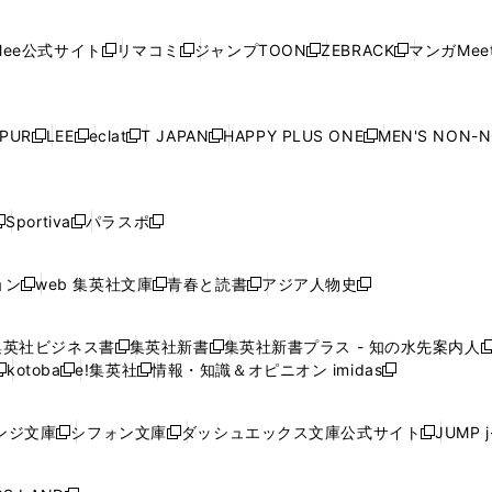
開
開
で
開
開
開
い
い
い
い
い
ン
ド
ン
ド
ン
ド
ン
く
く
開
く
く
く
ウ
ウ
ウ
ウ
ウ
ド
ウ
ド
ウ
ド
ウ
ド
ee公式サイト
リマコミ
ジャンプTOON
ZEBRACK
マンガMeet
く
新
新
新
新
ィ
ィ
ィ
ィ
ィ
ウ
で
ウ
で
ウ
で
ウ
し
し
し
し
ン
ン
ン
ン
ン
で
開
で
開
で
開
で
い
い
い
い
ド
ド
ド
ド
ド
開
く
開
く
開
く
開
ウ
ウ
ウ
ウ
ウ
ウ
ウ
ウ
ウ
PUR
LEE
eclat
T JAPAN
HAPPY PLUS ONE
MEN'S NON-
く
く
く
く
新
新
新
新
新
ィ
ィ
ィ
ィ
で
で
で
で
で
し
し
し
し
し
ン
ン
ン
ン
開
開
開
開
開
い
い
い
い
い
ド
ド
ド
ド
く
く
く
く
く
ウ
ウ
ウ
ウ
ウ
ウ
ウ
ウ
ウ
Sportiva
パラスポ
新
新
ィ
ィ
ィ
ィ
ィ
で
で
で
で
し
し
し
ン
ン
ン
ン
ン
開
開
開
開
い
い
い
ド
ド
ド
ド
ド
ョン
web 集英社文庫
青春と読書
アジア人物史
く
く
く
く
新
新
新
新
ウ
ウ
ウ
ウ
ウ
ウ
ウ
ウ
し
し
し
し
ィ
ィ
ィ
で
で
で
で
で
い
い
い
い
ン
ン
ン
集英社ビジネス書
集英社新書
集英社新書プラス - 知の水先案内人
開
開
開
開
開
新
新
新
ウ
ウ
ウ
ウ
ド
ド
ド
kotoba
e!集英社
情報・知識＆オピニオン imidas
く
く
く
く
く
新
し
新
し
新
ィ
ィ
ィ
ィ
ウ
ウ
ウ
し
し
い
し
い
し
ン
ン
ン
ン
で
で
で
い
い
ウ
い
ウ
い
ド
ド
ド
ド
ンジ文庫
シフォン文庫
ダッシュエックス文庫公式サイト
JUMP 
開
開
開
新
新
新
ウ
ウ
ィ
ウ
ィ
ウ
ウ
ウ
ウ
ウ
く
く
く
し
し
し
ィ
ィ
ン
ィ
ン
ィ
で
で
で
で
い
い
い
ン
ン
ド
ン
ド
ン