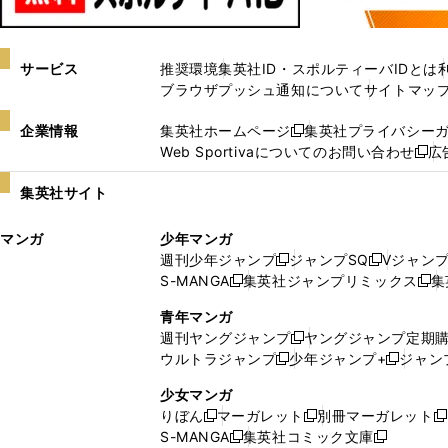
サービス
推奨環境
集英社ID・スポルティーバIDとは
ブラウザプッシュ通知について
サイトマッ
企業情報
集英社ホームページ
集英社プライバシー
新
Web Sportivaについてのお問い合わせ
広
し
新
い
し
集英社サイト
ウ
い
ィ
ウ
マンガ
少年マンガ
ン
ィ
週刊少年ジャンプ
ジャンプSQ
Vジャン
ド
ン
新
新
S-MANGA
集英社ジャンプリミックス
集
ウ
ド
新
し
し
新
で
ウ
し
い
い
し
青年マンガ
開
で
い
ウ
ウ
い
週刊ヤングジャンプ
ヤングジャンプ定期
新
く
開
ウ
ィ
ィ
ウ
ウルトラジャンプ
少年ジャンプ+
ジャン
新
し
新
く
ィ
ン
ン
ィ
し
い
し
ン
ド
ド
ン
少女マンガ
い
ウ
い
ド
ウ
ウ
ド
りぼん
マーガレット
別冊マーガレット
新
新
新
ウ
ィ
ウ
ウ
で
で
ウ
S-MANGA
集英社コミック文庫
し
新
し
新
ィ
ン
ィ