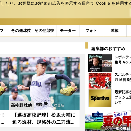
たり、お客様にお勧めの広告を表⽰する⽬的で Cookie を使⽤す
フ
その他球技
その他競技
モーター
フォト
連載
編集部のおすすめ
スポルテ
集号 Vol
スポルテ
月16日発
最新記事
プッシュ
いて
高校野球他
2025.04.02更新
析！
【選抜高校野球】松坂大輔に
投手
迫る逸材、規格外の二刀流、
希に
宮城大弥の再来...甲子園で輝