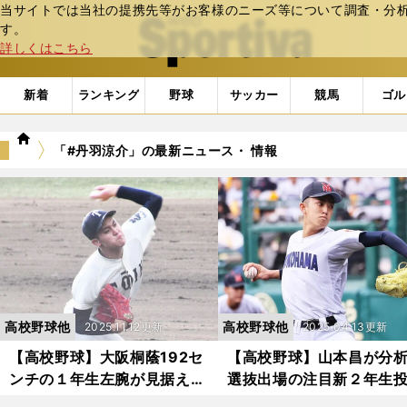
当サイトでは当社の提携先等がお客様のニーズ等について調査・分析し
web Sportiva (webスポルティーバ)
す。
詳しくはこちら
新着
ランキング
野球
サッカー
競馬
ゴル
we
「#丹羽涼介」の最新ニュース・ 情報
b
ス
ポ
ル
テ
ィ
ー
バ
高校野球他
高校野球他
2025.11.12更新
2025.04.13更新
【高校野球】大阪桐蔭192セ
【高校野球】山本昌が分
ンチの１年生左腕が見据える
選抜出場の注目新２年生
未来 川本晴大「ストレート
４人の現在地「佐々木朗