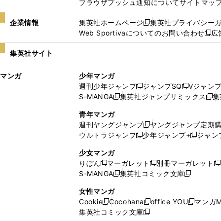
ブラウザプッシュ通知について
サイトマッ
企業情報
集英社ホームページ
集英社プライバシー
新
Web Sportivaについてのお問い合わせ
広
し
新
い
し
集英社サイト
ウ
い
ィ
ウ
マンガ
少年マンガ
ン
ィ
週刊少年ジャンプ
ジャンプSQ
Vジャン
ド
ン
新
新
S-MANGA
集英社ジャンプリミックス
集
ウ
ド
新
し
し
新
で
ウ
し
い
い
し
青年マンガ
開
で
い
ウ
ウ
い
週刊ヤングジャンプ
ヤングジャンプ定期
新
く
開
ウ
ィ
ィ
ウ
ウルトラジャンプ
少年ジャンプ+
ジャン
新
し
新
く
ィ
ン
ン
ィ
し
い
し
ン
ド
ド
ン
少女マンガ
い
ウ
い
ド
ウ
ウ
ド
りぼん
マーガレット
別冊マーガレット
新
新
新
ウ
ィ
ウ
ウ
で
で
ウ
S-MANGA
集英社コミック文庫
し
新
し
新
ィ
ン
ィ
で
開
開
で
い
し
い
し
ン
ド
ン
女性マンガ
開
く
く
開
ウ
い
ウ
い
ド
ウ
ド
Cookie
Cocohana
office YOU
マンガM
く
く
新
新
新
ィ
ウ
ィ
ウ
ウ
で
ウ
集英社コミック文庫
し
新
し
し
ン
ィ
ン
ィ
で
開
で