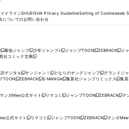
プ
ガイドライン
SHUEISHA Privacy Guideline
Setting of Cookies
web 
告についてのお問い合わせ
プ
最強ジャンプ
少年ジャンプ+
ジャンプTOON
ZEBRACK
ジ
新
新
新
新
新
英社コミック文庫
し
新
し
し
し
し
い
い
し
い
い
い
ウ
ウ
い
ウ
ウ
ウ
購読デジタル
ヤンジャン！
となりのヤングジャンプ
グランドジ
新
新
新
ィ
ィ
ウ
ィ
ィ
ィ
プTOON
ZEBRACK
S-MANGA
集英社ジャンプリミックス
集英
新
し
新
し
新
し
新
ン
ン
ィ
ン
ン
ン
し
い
し
い
し
い
し
ド
ド
ン
ド
ド
ド
い
ウ
い
ウ
い
ウ
い
ウ
ウ
ド
ウ
ウ
ウ
マンガMee公式サイト
リマコミ
ジャンプTOON
ZEBRACK
マン
新
新
新
新
ウ
ィ
ウ
ィ
ウ
ィ
ウ
で
で
ウ
で
で
で
し
し
し
し
し
ィ
ン
ィ
ン
ィ
ン
ィ
開
開
で
開
開
開
い
い
い
い
い
ン
ド
ン
ド
ン
ド
ン
く
く
開
く
く
く
ウ
ウ
ウ
ウ
ウ
ド
ウ
ド
ウ
ド
ウ
ド
ee公式サイト
リマコミ
ジャンプTOON
ZEBRACK
マンガMeet
く
新
新
新
新
ィ
ィ
ィ
ィ
ィ
ウ
で
ウ
で
ウ
で
ウ
し
し
し
し
ン
ン
ン
ン
ン
で
開
で
開
で
開
で