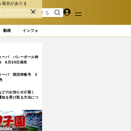
る場合がありま
マイペ
閉じ
検索
メニュ
ー
る
す
ジ
る
動画
インフォ
ィーバ バレーボール特
.4 6月30日発売
ィーバ 部活特集号 3
売
などのお知らせが届く
通知を受け取る方法につ