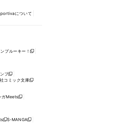
Sportivaについて
ャンプルーキー！
新
し
い
ウ
ャンプ
新
ィ
社コミック文庫
し
新
ン
い
し
ド
ウ
い
ウ
ガMeets
新
ィ
ウ
で
し
ン
ィ
開
い
ド
ン
く
ウ
ウ
ド
s
S-MANGA
新
新
ィ
で
ウ
し
し
ン
開
で