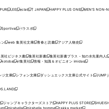
い
い
い
い
ド
ド
ド
ド
ド
開
く
開
く
開
く
開
ウ
ウ
ウ
ウ
ウ
ウ
ウ
ウ
ウ
PUR
LEE
eclat
T JAPAN
HAPPY PLUS ONE
MEN'S NON-
く
く
く
く
新
新
新
新
新
ィ
ィ
ィ
ィ
で
で
で
で
で
し
し
し
し
し
ン
ン
ン
ン
開
開
開
開
開
い
い
い
い
い
ド
ド
ド
ド
く
く
く
く
く
ウ
ウ
ウ
ウ
ウ
ウ
ウ
ウ
ウ
Sportiva
パラスポ
新
新
ィ
ィ
ィ
ィ
ィ
で
で
で
で
し
し
し
ン
ン
ン
ン
ン
開
開
開
開
い
い
い
ド
ド
ド
ド
ド
ョン
web 集英社文庫
青春と読書
アジア人物史
く
く
く
く
新
新
新
新
ウ
ウ
ウ
ウ
ウ
ウ
ウ
ウ
し
し
し
し
ィ
ィ
ィ
で
で
で
で
で
い
い
い
い
ン
ン
ン
集英社ビジネス書
集英社新書
集英社新書プラス - 知の水先案内人
開
開
開
開
開
新
新
新
ウ
ウ
ウ
ウ
ド
ド
ド
kotoba
e!集英社
情報・知識＆オピニオン imidas
く
く
く
く
く
新
し
新
し
新
ィ
ィ
ィ
ィ
ウ
ウ
ウ
し
し
い
し
い
し
ン
ン
ン
ン
で
で
で
い
い
ウ
い
ウ
い
ド
ド
ド
ド
ンジ文庫
シフォン文庫
ダッシュエックス文庫公式サイト
JUMP 
開
開
開
新
新
新
ウ
ウ
ィ
ウ
ィ
ウ
ウ
ウ
ウ
ウ
く
く
く
し
し
し
ィ
ィ
ン
ィ
ン
ィ
で
で
で
で
い
い
い
ン
ン
ド
ン
ド
ン
S.LAND
開
開
開
開
新
ウ
ウ
ウ
ド
ド
ウ
ド
ウ
ド
く
く
く
く
し
ィ
ィ
ィ
ウ
ウ
で
ウ
で
ウ
い
ン
ン
ン
ジャンプキャラクターズストア
HAPPY PLUS STORE
SHUEIS
で
で
開
で
開
で
新
新
新
ウ
ド
ド
ド
ium
mirabella
mirabella homme
zakka market
開
開
く
開
く
開
し
新
新
新
し
新
し