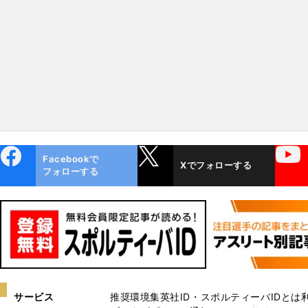
で押していける投手に」
近いイメージ」
ebo
X
YouTube
Facebookで
Xでフォローする
ok
フォローする
サービス
推奨環境
集英社ID・スポルティーバIDとは