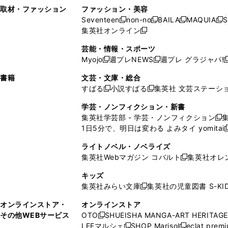
い
し
い
い
ド
ン
ド
ン
取材・ファッション
ファッション・美容
開
く
開
ウ
い
ウ
ウ
ウ
ド
ウ
ド
Seventeen
non-no
BAILA
MAQUIA
S
く
く
新
新
新
新
ィ
ウ
ィ
ィ
で
ウ
で
ウ
集英社オンライン
し
新
し
し
し
ン
ィ
ン
ン
開
で
開
で
い
し
い
い
い
ド
ン
ド
ド
芸能・情報・スポーツ
く
開
く
開
ウ
い
ウ
ウ
ウ
ウ
ド
ウ
ウ
Myojo
週プレNEWS
週プレ グラジャパ!
く
く
新
新
新
ィ
ウ
ィ
ィ
ィ
で
ウ
で
で
し
し
ン
ィ
ン
ン
ン
書籍
文芸・文庫・総合
開
で
開
開
い
い
ド
ン
ド
ド
ド
すばる
小説すばる
集英社 文芸ステーシ
く
開
く
く
新
新
ウ
ウ
ウ
ド
ウ
ウ
ウ
く
し
し
ィ
ィ
学芸・ノンフィクション・新書
で
ウ
で
で
で
い
い
ン
ン
集英社学芸部 - 学芸・ノンフィクション
開
で
開
開
開
新
ウ
ウ
ド
ド
1日5分で、明日は変わる よみタイ yomitai
く
開
く
く
く
し
新
ィ
ィ
ウ
ウ
く
い
ン
ン
ライトノベル・ノベライズ
で
で
ウ
ド
ド
集英社Webマガジン コバルト
集英社オレ
開
開
新
ィ
ウ
ウ
く
く
し
ン
キッズ
で
で
い
ド
集英社みらい文庫
集英社の児童図書 S-KID
開
開
新
ウ
ウ
く
く
し
ィ
オンラインストア・
オンラインストア
で
い
ン
その他WEBサービス
OTO
SHUEISHA MANGA-ART HERITAGE
開
新
ウ
ド
LEEマルシェ
SHOP Marisol
eclat prem
く
し
新
新