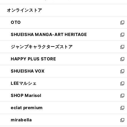
開
ン
ウ
オンラインストア
く
ド
ィ
ウ
ン
OTO
で
ド
新
開
ウ
し
SHUEISHA MANGA-ART HERITAGE
く
で
い
新
開
ウ
し
ジャンプキャラクターズストア
く
ィ
い
新
ン
ウ
し
HAPPY PLUS STORE
ド
ィ
い
新
ウ
ン
ウ
し
SHUEISHA VOX
で
ド
ィ
い
新
開
ウ
ン
ウ
し
LEEマルシェ
く
で
ド
ィ
い
新
開
ウ
ン
ウ
し
SHOP Marisol
く
で
ド
ィ
い
新
開
ウ
ン
ウ
し
eclat premium
く
で
ド
ィ
い
新
開
ウ
ン
ウ
し
mirabella
く
で
ド
ィ
い
新
開
ウ
ン
ウ