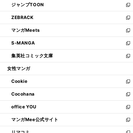
ジャンプTOON
く
で
ド
ィ
い
新
開
ウ
ン
ウ
し
ZEBRACK
く
で
ド
ィ
い
新
開
ウ
ン
ウ
し
マンガMeets
く
で
ド
ィ
い
新
開
ウ
ン
ウ
し
S-MANGA
く
で
ド
ィ
い
新
開
ウ
ン
ウ
し
集英社コミック文庫
く
で
ド
ィ
い
新
開
ウ
ン
ウ
し
女性マンガ
く
で
ド
ィ
い
開
ウ
ン
ウ
Cookie
く
で
ド
ィ
新
開
ウ
ン
し
Cocohana
く
で
ド
い
新
開
ウ
ウ
し
office YOU
く
で
ィ
い
新
開
ン
ウ
し
マンガMee公式サイト
く
ド
ィ
い
新
ウ
ン
ウ
し
リマコミ
で
ド