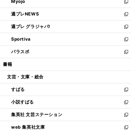
Myojo
く
で
ド
ィ
新
開
ウ
ン
し
週プレNEWS
く
で
ド
い
新
開
ウ
ウ
し
週プレ グラジャパ!
く
で
ィ
い
新
開
ン
ウ
し
Sportiva
く
ド
ィ
い
新
ウ
ン
ウ
し
パラスポ
で
ド
ィ
い
新
開
ウ
ン
ウ
し
書籍
く
で
ド
ィ
い
開
ウ
ン
ウ
文芸・文庫・総合
く
で
ド
ィ
開
ウ
ン
すばる
く
で
ド
新
開
ウ
し
小説すばる
く
で
い
新
開
ウ
し
集英社 文芸ステーション
く
ィ
い
新
ン
ウ
し
web 集英社文庫
ド
ィ
い
新