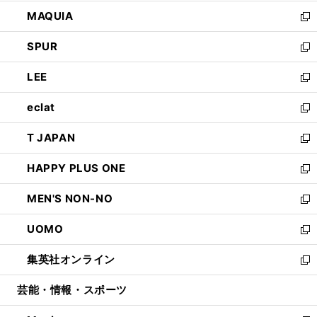
ン
ウ
し
MAQUIA
ド
ィ
い
新
ウ
ン
ウ
し
SPUR
で
ド
ィ
い
新
開
ウ
ン
ウ
し
LEE
く
で
ド
ィ
い
新
開
ウ
ン
ウ
し
eclat
く
で
ド
ィ
い
新
開
ウ
ン
ウ
し
T JAPAN
く
で
ド
ィ
い
新
開
ウ
ン
ウ
し
HAPPY PLUS ONE
く
で
ド
ィ
い
新
開
ウ
ン
ウ
し
MEN'S NON-NO
く
で
ド
ィ
い
新
開
ウ
ン
ウ
し
UOMO
く
で
ド
ィ
い
新
開
ウ
ン
ウ
し
集英社オンライン
く
で
ド
ィ
い
新
開
ウ
ン
ウ
し
芸能・情報・スポーツ
く
で
ド
ィ
い
開
ウ
ン
ウ