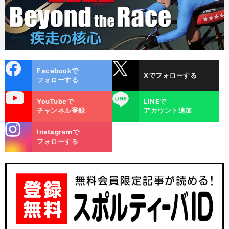
cebo
X
Facebookで
Xでフォローする
ok
フォローする
uTube
LINE
YouTubeで
LINEで
チャンネル登録
アカウント追加
stagra
Instagramで
m
フォローする