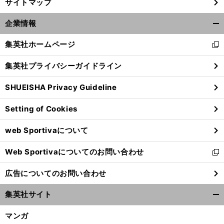
サイトマップ
企業情報
開
く/
集英社ホームページ
新
閉
し
じ
集英社プライバシーガイドライン
い
る
ウ
SHUEISHA Privacy Guideline
ィ
ン
Setting of Cookies
ド
ウ
web Sportivaについて
で
開
Web Sportivaについてのお問い合わせ
く
新
し
広告についてのお問い合わせ
い
ウ
集英社サイト
ィ
開
ン
く/
マンガ
ド
閉