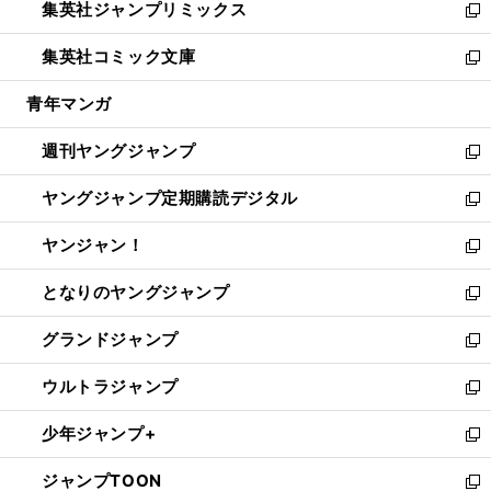
集英社ジャンプリミックス
く
で
ド
ィ
い
新
開
ウ
ン
ウ
し
集英社コミック文庫
く
で
ド
ィ
い
新
開
ウ
ン
ウ
し
青年マンガ
く
で
ド
ィ
い
開
ウ
ン
ウ
週刊ヤングジャンプ
く
で
ド
ィ
新
開
ウ
ン
し
ヤングジャンプ定期購読デジタル
く
で
ド
い
新
開
ウ
ウ
し
ヤンジャン！
く
で
ィ
い
新
開
ン
ウ
し
となりのヤングジャンプ
く
ド
ィ
い
新
ウ
ン
ウ
し
グランドジャンプ
で
ド
ィ
い
新
開
ウ
ン
ウ
し
ウルトラジャンプ
く
で
ド
ィ
い
新
開
ウ
ン
ウ
し
少年ジャンプ+
く
で
ド
ィ
い
新
開
ウ
ン
ウ
し
ジャンプTOON
く
で
ド
ィ
い
新