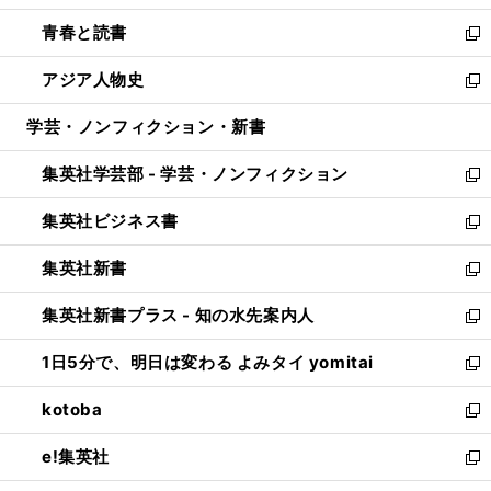
ウ
ン
ウ
し
青春と読書
で
ド
ィ
い
新
開
ウ
ン
ウ
し
アジア人物史
く
で
ド
ィ
い
新
開
ウ
ン
ウ
し
学芸・ノンフィクション・新書
く
で
ド
ィ
い
開
ウ
ン
ウ
集英社学芸部 - 学芸・ノンフィクション
く
で
ド
ィ
新
開
ウ
ン
し
集英社ビジネス書
く
で
ド
い
新
開
ウ
ウ
し
集英社新書
く
で
ィ
い
新
開
ン
ウ
し
集英社新書プラス - 知の水先案内人
く
ド
ィ
い
新
ウ
ン
ウ
し
1日5分で、明日は変わる よみタイ yomitai
で
ド
ィ
い
新
開
ウ
ン
ウ
し
kotoba
く
で
ド
ィ
い
新
開
ウ
ン
ウ
し
e!集英社
く
で
ド
ィ
い
新
開
ウ
ン
ウ
し