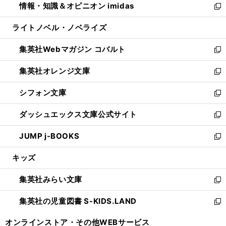
情報・知識＆オピニオン imidas
く
で
ド
ィ
い
新
開
ウ
ン
ウ
し
ライトノベル・ノベライズ
く
で
ド
ィ
い
開
ウ
ン
ウ
集英社Webマガジン コバルト
く
で
ド
ィ
新
開
ウ
ン
し
集英社オレンジ文庫
く
で
ド
い
新
開
ウ
ウ
し
シフォン文庫
く
で
ィ
い
新
開
ン
ウ
し
ダッシュエックス文庫公式サイト
く
ド
ィ
い
新
ウ
ン
ウ
し
JUMP j-BOOKS
で
ド
ィ
い
新
開
ウ
ン
ウ
し
キッズ
く
で
ド
ィ
い
開
ウ
ン
ウ
集英社みらい文庫
く
で
ド
ィ
新
開
ウ
ン
し
集英社の児童図書 S-KIDS.LAND
く
で
ド
い
新
開
ウ
ウ
し
オンラインストア・
その他WEBサービス
く
で
ィ
い