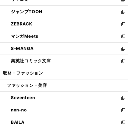
ィ
い
新
開
ウ
ン
ウ
し
ジャンプTOON
く
で
ド
ィ
い
新
開
ウ
ン
ウ
し
ZEBRACK
く
で
ド
ィ
い
新
開
ウ
ン
ウ
し
マンガMeets
く
で
ド
ィ
い
新
開
ウ
ン
ウ
し
S-MANGA
く
で
ド
ィ
い
新
開
ウ
ン
ウ
し
集英社コミック文庫
く
で
ド
ィ
い
新
開
ウ
ン
ウ
し
取材・ファッション
く
で
ド
ィ
い
開
ウ
ン
ウ
ファッション・美容
く
で
ド
ィ
開
ウ
ン
Seventeen
く
で
ド
新
開
ウ
し
non-no
く
で
い
新
開
ウ
し
BAILA
く
ィ
い
新