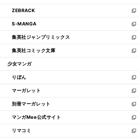
開
ウ
ン
ウ
し
ZEBRACK
く
で
ド
ィ
い
新
開
ウ
ン
ウ
し
S-MANGA
く
で
ド
ィ
い
新
開
ウ
ン
ウ
し
集英社ジャンプリミックス
く
で
ド
ィ
い
新
開
ウ
ン
ウ
し
集英社コミック文庫
く
で
ド
ィ
い
新
開
ウ
ン
ウ
し
少女マンガ
く
で
ド
ィ
い
開
ウ
ン
ウ
りぼん
く
で
ド
ィ
新
開
ウ
ン
し
マーガレット
く
で
ド
い
新
開
ウ
ウ
し
別冊マーガレット
く
で
ィ
い
新
開
ン
ウ
し
マンガMee公式サイト
く
ド
ィ
い
新
ウ
ン
ウ
し
リマコミ
で
ド
ィ
い
新
開
ウ
ン
ウ
し