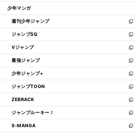
ウ
じ
少年マンガ
で
る
開
週刊少年ジャンプ
く
新
し
ジャンプSQ
い
新
ウ
し
Vジャンプ
ィ
い
新
ン
ウ
し
最強ジャンプ
ド
ィ
い
新
ウ
ン
ウ
し
少年ジャンプ+
で
ド
ィ
い
新
開
ウ
ン
ウ
し
ジャンプTOON
く
で
ド
ィ
い
新
開
ウ
ン
ウ
し
ZEBRACK
く
で
ド
ィ
い
新
開
ウ
ン
ウ
し
ジャンプルーキー！
く
で
ド
ィ
い
新
開
ウ
ン
ウ
し
S-MANGA
く
で
ド
ィ
い
新
開
ウ
ン
ウ
し