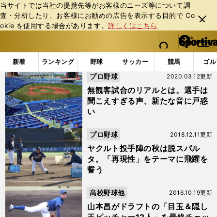
当サイトでは当社の提携先等がお客様のニーズ等について調
査・分析したり、お客様にお勧めの広告を表⽰する⽬的で Co
閉じ
okie を使⽤する場合があります。
詳しくはこちら
る
マイペ
web Sportiva (webスポルティーバ)
検索
メニュ
we
ー
「#中尾輝」の最新ニュース・ 情報
b
ジ
新着
ランキング
野球
サッカー
競馬
ゴル
ス
プロ野球
2020.03.12更新
ポ
ル
無観客試合のリアルとは。選手は
テ
聞こえすぎる声、新たな音に戸惑
ィ
い
ー
バ
プロ野球
2018.12.11更新
ヤクルト投手陣の秋は脱スパル
タ。「再現性」をテーマに飛躍を
誓う
高校野球他
2016.10.19更新
山本昌がドラフトの「目玉＆隠し