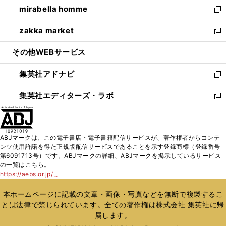
し
mirabella homme
く
で
ド
ィ
い
新
開
ウ
ン
ウ
し
zakka market
く
で
ド
ィ
い
新
開
ウ
ン
ウ
し
その他WEBサービス
く
で
ド
ィ
い
開
ウ
ン
ウ
集英社アドナビ
く
で
ド
ィ
新
開
ウ
ン
し
集英社エディターズ・ラボ
く
で
ド
い
新
開
ウ
ウ
し
く
で
ィ
い
開
ン
ウ
ABJマークは、この電子書店・電子書籍配信サービスが、著作権者からコンテ
く
ド
ィ
ンツ使用許諾を得た正規版配信サービスであることを示す登録商標（登録番号
ウ
ン
第6091713号）です。ABJマークの詳細、ABJマークを掲示しているサービス
で
ド
の一覧はこちら。
開
ウ
https://aebs.or.jp/
新
く
で
し
い
開
本ホームページに記載の文章・画像・写真などを無断で複製するこ
ウ
く
とは法律で禁じられています。全ての著作権は株式会社 集英社に帰
ィ
属します。
ン
ド