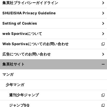
集英社プライバシーガイドライン
い
る
ウ
SHUEISHA Privacy Guideline
ィ
ン
Setting of Cookies
ド
ウ
web Sportivaについて
で
開
Web Sportivaについてのお問い合わせ
く
新
し
広告についてのお問い合わせ
い
ウ
集英社サイト
ィ
開
ン
く/
マンガ
ド
閉
ウ
じ
少年マンガ
で
る
開
週刊少年ジャンプ
く
新
し
ジャンプSQ
い
新