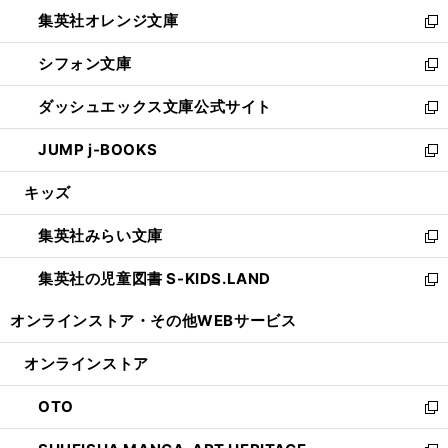
ウ
ン
し
集英社オレンジ文庫
く
で
ド
い
新
開
ウ
ウ
し
シフォン文庫
く
で
ィ
い
新
開
ン
ウ
し
ダッシュエックス文庫公式サイト
く
ド
ィ
い
新
ウ
ン
ウ
し
JUMP j-BOOKS
で
ド
ィ
い
新
開
ウ
ン
ウ
し
キッズ
く
で
ド
ィ
い
開
ウ
ン
ウ
集英社みらい文庫
く
で
ド
ィ
新
開
ウ
ン
し
集英社の児童図書 S-KIDS.LAND
く
で
ド
い
新
開
ウ
ウ
し
オンラインストア・
その他WEBサービス
く
で
ィ
い
開
ン
ウ
オンラインストア
く
ド
ィ
ウ
ン
OTO
で
ド
新
開
ウ
し