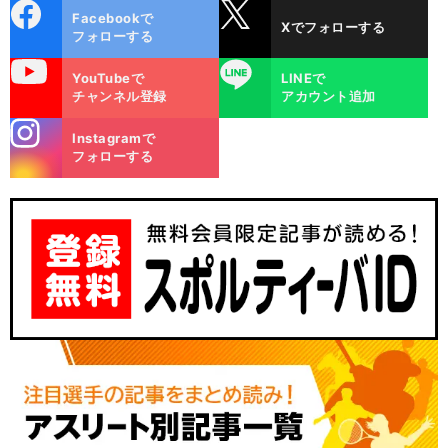
cebo
X
Facebookで
Xでフォローする
ok
フォローする
uTube
LINE
YouTubeで
LINEで
チャンネル登録
アカウント追加
stagra
Instagramで
m
フォローする