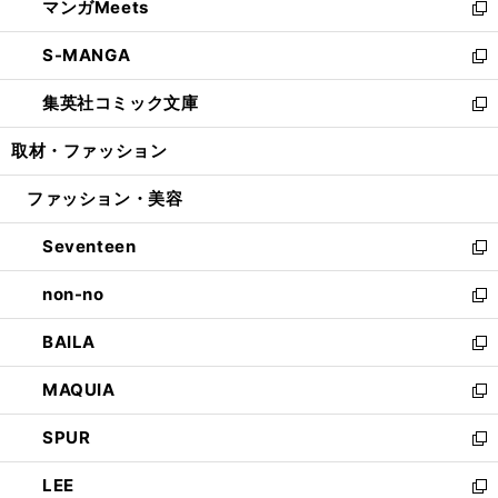
マンガMeets
く
で
ド
ィ
い
新
開
ウ
ン
ウ
し
S-MANGA
く
で
ド
ィ
い
新
開
ウ
ン
ウ
し
集英社コミック文庫
く
で
ド
ィ
い
新
開
ウ
ン
ウ
し
取材・ファッション
く
で
ド
ィ
い
開
ウ
ン
ウ
ファッション・美容
く
で
ド
ィ
開
ウ
ン
Seventeen
く
で
ド
新
開
ウ
し
non-no
く
で
い
新
開
ウ
し
BAILA
く
ィ
い
新
ン
ウ
し
MAQUIA
ド
ィ
い
新
ウ
ン
ウ
し
SPUR
で
ド
ィ
い
新
開
ウ
ン
ウ
し
LEE
く
で
ド
ィ
い
新