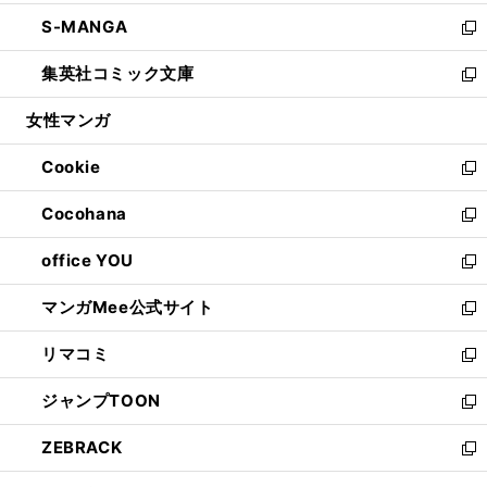
開
ウ
ン
ウ
し
S-MANGA
く
で
ド
ィ
い
新
開
ウ
ン
ウ
し
集英社コミック文庫
く
で
ド
ィ
い
新
開
ウ
ン
ウ
し
女性マンガ
く
で
ド
ィ
い
開
ウ
ン
ウ
Cookie
く
で
ド
ィ
新
開
ウ
ン
し
Cocohana
く
で
ド
い
新
開
ウ
ウ
し
office YOU
く
で
ィ
い
新
開
ン
ウ
し
マンガMee公式サイト
く
ド
ィ
い
新
ウ
ン
ウ
し
リマコミ
で
ド
ィ
い
新
開
ウ
ン
ウ
し
ジャンプTOON
く
で
ド
ィ
い
新
開
ウ
ン
ウ
し
ZEBRACK
く
で
ド
ィ
い
新
開
ウ
ン
ウ
し