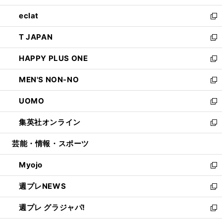
開
ウ
ン
ウ
し
eclat
く
で
ド
ィ
い
新
開
ウ
ン
ウ
し
T JAPAN
く
で
ド
ィ
い
新
開
ウ
ン
ウ
し
HAPPY PLUS ONE
く
で
ド
ィ
い
新
開
ウ
ン
ウ
し
MEN'S NON-NO
く
で
ド
ィ
い
新
開
ウ
ン
ウ
し
UOMO
く
で
ド
ィ
い
新
開
ウ
ン
ウ
し
集英社オンライン
く
で
ド
ィ
い
新
開
ウ
ン
ウ
し
芸能・情報・スポーツ
く
で
ド
ィ
い
開
ウ
ン
ウ
Myojo
く
で
ド
ィ
新
開
ウ
ン
し
週プレNEWS
く
で
ド
い
新
開
ウ
ウ
し
週プレ グラジャパ!
く
で
ィ
い
新
開
ン
ウ
し