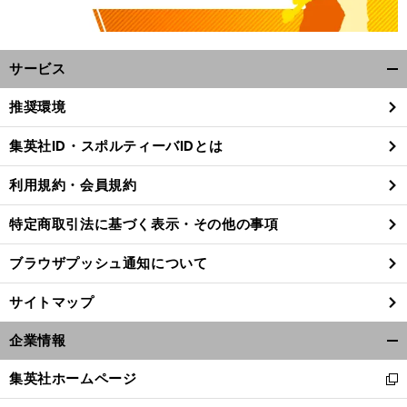
サービス
開
く/
推奨環境
閉
じ
集英社ID・スポルティーバIDとは
る
利用規約・会員規約
特定商取引法に基づく表示・その他の事項
ブラウザプッシュ通知について
サイトマップ
企業情報
開
く/
集英社ホームページ
新
閉
し
じ