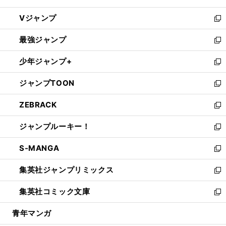
ウ
し
Vジャンプ
ィ
い
新
ン
ウ
し
最強ジャンプ
ド
ィ
い
新
ウ
ン
ウ
し
少年ジャンプ+
で
ド
ィ
い
新
開
ウ
ン
ウ
し
ジャンプTOON
く
で
ド
ィ
い
新
開
ウ
ン
ウ
し
ZEBRACK
く
で
ド
ィ
い
新
開
ウ
ン
ウ
し
ジャンプルーキー！
く
で
ド
ィ
い
新
開
ウ
ン
ウ
し
S-MANGA
く
で
ド
ィ
い
新
開
ウ
ン
ウ
し
集英社ジャンプリミックス
く
で
ド
ィ
い
新
開
ウ
ン
ウ
し
集英社コミック文庫
く
で
ド
ィ
い
新
開
ウ
ン
ウ
し
青年マンガ
く
で
ド
ィ
い
開
ウ
ン
ウ