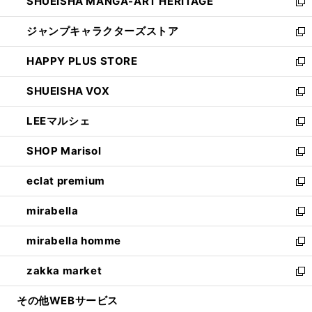
SHUEISHA MANGA-ART HERITAGE
く
で
い
新
開
ウ
し
ジャンプキャラクターズストア
く
ィ
い
新
ン
ウ
し
HAPPY PLUS STORE
ド
ィ
い
新
ウ
ン
ウ
し
SHUEISHA VOX
で
ド
ィ
い
新
開
ウ
ン
ウ
し
LEEマルシェ
く
で
ド
ィ
い
新
開
ウ
ン
ウ
し
SHOP Marisol
く
で
ド
ィ
い
新
開
ウ
ン
ウ
し
eclat premium
く
で
ド
ィ
い
新
開
ウ
ン
ウ
し
mirabella
く
で
ド
ィ
い
新
開
ウ
ン
ウ
し
mirabella homme
く
で
ド
ィ
い
新
開
ウ
ン
ウ
し
zakka market
く
で
ド
ィ
い
新
開
ウ
ン
ウ
し
その他WEBサービス
く
で
ド
ィ
い