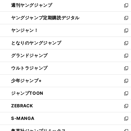
週刊ヤングジャンプ
く
で
ド
ィ
新
開
ウ
ン
し
ヤングジャンプ定期購読デジタル
く
で
ド
い
新
開
ウ
ウ
し
ヤンジャン！
く
で
ィ
い
新
開
ン
ウ
し
となりのヤングジャンプ
く
ド
ィ
い
新
ウ
ン
ウ
し
グランドジャンプ
で
ド
ィ
い
新
開
ウ
ン
ウ
し
ウルトラジャンプ
く
で
ド
ィ
い
新
開
ウ
ン
ウ
し
少年ジャンプ+
く
で
ド
ィ
い
新
開
ウ
ン
ウ
し
ジャンプTOON
く
で
ド
ィ
い
新
開
ウ
ン
ウ
し
ZEBRACK
く
で
ド
ィ
い
新
開
ウ
ン
ウ
し
S-MANGA
く
で
ド
ィ
い
新
開
ウ
ン
ウ
し
集英社ジャンプリミックス
く