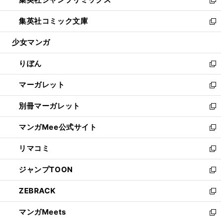
で
ド
ィ
い
新
開
ウ
ン
ウ
し
集英社コミック文庫
く
で
ド
ィ
い
新
開
ウ
ン
ウ
し
少女マンガ
く
で
ド
ィ
い
開
ウ
ン
ウ
りぼん
く
で
ド
ィ
新
開
ウ
ン
し
マーガレット
く
で
ド
い
新
開
ウ
ウ
し
別冊マーガレット
く
で
ィ
い
新
開
ン
ウ
し
マンガMee公式サイト
く
ド
ィ
い
新
ウ
ン
ウ
し
リマコミ
で
ド
ィ
い
新
開
ウ
ン
ウ
し
ジャンプTOON
く
で
ド
ィ
い
新
開
ウ
ン
ウ
し
ZEBRACK
く
で
ド
ィ
い
新
開
ウ
ン
ウ
し
マンガMeets
く
で
ド
ィ
い
新