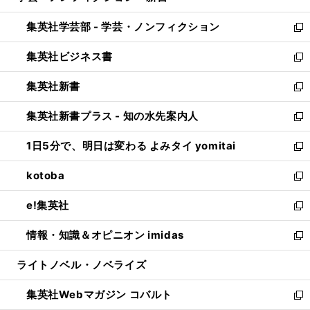
開
ウ
ン
ウ
集英社学芸部 - 学芸・ノンフィクション
く
で
ド
ィ
新
開
ウ
ン
し
集英社ビジネス書
く
で
ド
い
新
開
ウ
ウ
し
集英社新書
く
で
ィ
い
新
開
ン
ウ
し
集英社新書プラス - 知の水先案内人
く
ド
ィ
い
新
ウ
ン
ウ
し
1日5分で、明日は変わる よみタイ yomitai
で
ド
ィ
い
新
開
ウ
ン
ウ
し
kotoba
く
で
ド
ィ
い
新
開
ウ
ン
ウ
し
e!集英社
く
で
ド
ィ
い
新
開
ウ
ン
ウ
し
情報・知識＆オピニオン imidas
く
で
ド
ィ
い
新
開
ウ
ン
ウ
し
ライトノベル・ノベライズ
く
で
ド
ィ
い
開
ウ
ン
ウ
集英社Webマガジン コバルト
く
で
ド
ィ
新
開