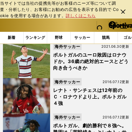
当サイトでは当社の提携先等がお客様のニーズ等について調
査・分析したり、お客様にお勧めの広告を表⽰する⽬的で Co
閉じ
okie を使⽤する場合があります。
詳しくはこちら
る
マイペ
web Sportiva (webスポルティーバ)
検索
メニュ
we
ー
「#レナト・サンチェス」の最新ニュース・ 情報
b
ジ
新着
ランキング
野球
サッカー
競馬
ゴル
ス
海外サッカー
2021.06.30更新
ポ
ル
ポルトガルのユーロ敗因はロナウ
テ
ドか。36歳の絶対的エースとどう
ィ
向き合うべきか
ー
バ
海外サッカー
2016.07.12更新
レナト・サンチェスは12年前の
Ｃ・ロナウドより上。ポルトガル
４強
海外サッカー
2016.07.12更新
ポルトガル、劇的勝利で８強へ。