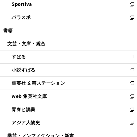
Sportiva
く
ド
ィ
い
新
ウ
ン
ウ
し
パラスポ
で
ド
ィ
い
新
開
ウ
ン
ウ
し
書籍
く
で
ド
ィ
い
開
ウ
ン
ウ
文芸・文庫・総合
く
で
ド
ィ
開
ウ
ン
すばる
く
で
ド
新
開
ウ
し
小説すばる
く
で
い
新
開
ウ
し
集英社 文芸ステーション
く
ィ
い
新
ン
ウ
し
web 集英社文庫
ド
ィ
い
新
ウ
ン
ウ
し
青春と読書
で
ド
ィ
い
新
開
ウ
ン
ウ
し
アジア人物史
く
で
ド
ィ
い
新
開
ウ
ン
ウ
し
学芸・ノンフィクション・新書
く
で
ド
ィ
い