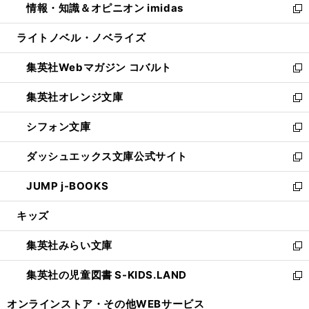
情報・知識＆オピニオン imidas
く
で
ド
ィ
い
新
開
ウ
ン
ウ
し
ライトノベル・ノベライズ
く
で
ド
ィ
い
開
ウ
ン
ウ
集英社Webマガジン コバルト
く
で
ド
ィ
新
開
ウ
ン
し
集英社オレンジ文庫
く
で
ド
い
新
開
ウ
ウ
し
シフォン文庫
く
で
ィ
い
新
開
ン
ウ
し
ダッシュエックス文庫公式サイト
く
ド
ィ
い
新
ウ
ン
ウ
し
JUMP j-BOOKS
で
ド
ィ
い
新
開
ウ
ン
ウ
し
キッズ
く
で
ド
ィ
い
開
ウ
ン
ウ
集英社みらい文庫
く
で
ド
ィ
新
開
ウ
ン
し
集英社の児童図書 S-KIDS.LAND
く
で
ド
い
新
開
ウ
ウ
し
オンラインストア・
その他WEBサービス
く
で
ィ
い