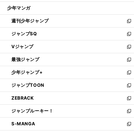
ウ
じ
少年マンガ
で
る
開
週刊少年ジャンプ
く
新
し
ジャンプSQ
い
新
ウ
し
Vジャンプ
ィ
い
新
ン
ウ
し
最強ジャンプ
ド
ィ
い
新
ウ
ン
ウ
し
少年ジャンプ+
で
ド
ィ
い
新
開
ウ
ン
ウ
し
ジャンプTOON
く
で
ド
ィ
い
新
開
ウ
ン
ウ
し
ZEBRACK
く
で
ド
ィ
い
新
開
ウ
ン
ウ
し
ジャンプルーキー！
く
で
ド
ィ
い
新
開
ウ
ン
ウ
し
S-MANGA
く
で
ド
ィ
い
新
開
ウ
ン
ウ
し