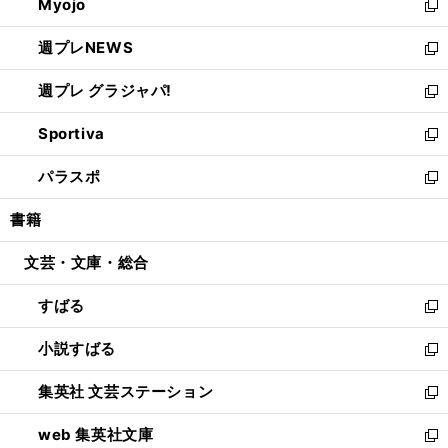
Myojo
く
で
ド
ィ
新
開
ウ
ン
し
週プレNEWS
く
で
ド
い
新
開
ウ
ウ
し
週プレ グラジャパ!
く
で
ィ
い
新
開
ン
ウ
し
Sportiva
く
ド
ィ
い
新
ウ
ン
ウ
し
パラスポ
で
ド
ィ
い
新
開
ウ
ン
ウ
し
書籍
く
で
ド
ィ
い
開
ウ
ン
ウ
文芸・文庫・総合
く
で
ド
ィ
開
ウ
ン
すばる
く
で
ド
新
開
ウ
し
小説すばる
く
で
い
新
開
ウ
し
集英社 文芸ステーション
く
ィ
い
新
ン
ウ
し
web 集英社文庫
ド
ィ
い
新