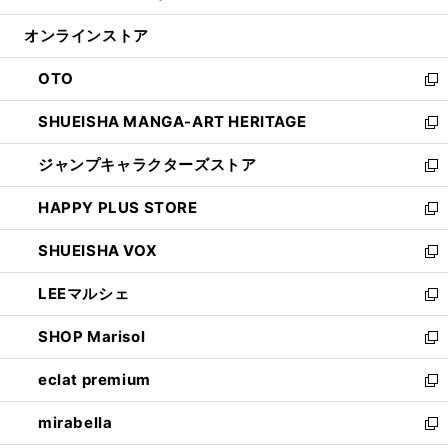
開
ン
ウ
オンラインストア
く
ド
ィ
ウ
ン
OTO
で
ド
新
開
ウ
し
SHUEISHA MANGA-ART HERITAGE
く
で
い
新
開
ウ
し
ジャンプキャラクターズストア
く
ィ
い
新
ン
ウ
し
HAPPY PLUS STORE
ド
ィ
い
新
ウ
ン
ウ
し
SHUEISHA VOX
で
ド
ィ
い
新
開
ウ
ン
ウ
し
LEEマルシェ
く
で
ド
ィ
い
新
開
ウ
ン
ウ
し
SHOP Marisol
く
で
ド
ィ
い
新
開
ウ
ン
ウ
し
eclat premium
く
で
ド
ィ
い
新
開
ウ
ン
ウ
し
mirabella
く
で
ド
ィ
い
新
開
ウ
ン
ウ