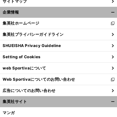
サイトマップ
企業情報
開
く/
集英社ホームページ
新
閉
し
じ
集英社プライバシーガイドライン
い
る
ウ
SHUEISHA Privacy Guideline
ィ
ン
Setting of Cookies
ド
ウ
web Sportivaについて
で
開
Web Sportivaについてのお問い合わせ
く
新
し
広告についてのお問い合わせ
い
ウ
集英社サイト
ィ
開
ン
く/
マンガ
ド
閉