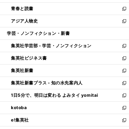
ウ
ン
ウ
し
青春と読書
で
ド
ィ
い
新
開
ウ
ン
ウ
し
アジア人物史
く
で
ド
ィ
い
新
開
ウ
ン
ウ
し
学芸・ノンフィクション・新書
く
で
ド
ィ
い
開
ウ
ン
ウ
集英社学芸部 - 学芸・ノンフィクション
く
で
ド
ィ
新
開
ウ
ン
し
集英社ビジネス書
く
で
ド
い
新
開
ウ
ウ
し
集英社新書
く
で
ィ
い
新
開
ン
ウ
し
集英社新書プラス - 知の水先案内人
く
ド
ィ
い
新
ウ
ン
ウ
し
1日5分で、明日は変わる よみタイ yomitai
で
ド
ィ
い
新
開
ウ
ン
ウ
し
kotoba
く
で
ド
ィ
い
新
開
ウ
ン
ウ
し
e!集英社
く
で
ド
ィ
い
新
開
ウ
ン
ウ
し