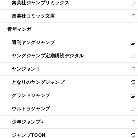
集英社ジャンプリミックス
く
で
ド
ィ
い
新
開
ウ
ン
ウ
し
集英社コミック文庫
く
で
ド
ィ
い
新
開
ウ
ン
ウ
し
青年マンガ
く
で
ド
ィ
い
開
ウ
ン
ウ
週刊ヤングジャンプ
く
で
ド
ィ
新
開
ウ
ン
し
ヤングジャンプ定期購読デジタル
く
で
ド
い
新
開
ウ
ウ
し
ヤンジャン！
く
で
ィ
い
新
開
ン
ウ
し
となりのヤングジャンプ
く
ド
ィ
い
新
ウ
ン
ウ
し
グランドジャンプ
で
ド
ィ
い
新
開
ウ
ン
ウ
し
ウルトラジャンプ
く
で
ド
ィ
い
新
開
ウ
ン
ウ
し
少年ジャンプ+
く
で
ド
ィ
い
新
開
ウ
ン
ウ
し
ジャンプTOON
く
で
ド
ィ
い
新