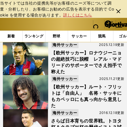
当サイトでは当社の提携先等がお客様のニーズ等について調
査・分析したり、お客様にお勧めの広告を表⽰する⽬的で Co
閉じ
okie を使⽤する場合があります。
詳しくはこちら
る
マイペ
web Sportiva (webスポルティーバ)
検索
メニュ
we
ー
「#ライカールト」の最新ニュース・ 情報
b
ジ
新着
ランキング
野球
サッカー
競馬
ゴル
ス
海外サッカー
2025.12.19更新
ポ
ル
【欧州サッカー】ロナウジーニョ
テ
の超絶技巧に脱帽 レアル・マド
ィ
リードのサポーターでさえ拍手で
ー
称えた
バ
海外サッカー
2025.11.21更新
【欧州サッカー】ルート・フリッ
トは「自由人」 名将・サッキに
もカペッロにも真っ向から意見し
た
海外サッカー
2016.12.18更新
さらば日本育ちの世界戦。トヨタ