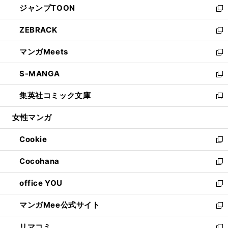
ジャンプTOON
く
で
ド
ィ
い
新
開
ウ
ン
ウ
し
ZEBRACK
く
で
ド
ィ
い
新
開
ウ
ン
ウ
し
マンガMeets
く
で
ド
ィ
い
新
開
ウ
ン
ウ
し
S-MANGA
く
で
ド
ィ
い
新
開
ウ
ン
ウ
し
集英社コミック文庫
く
で
ド
ィ
い
新
開
ウ
ン
ウ
し
女性マンガ
く
で
ド
ィ
い
開
ウ
ン
ウ
Cookie
く
で
ド
ィ
新
開
ウ
ン
し
Cocohana
く
で
ド
い
新
開
ウ
ウ
し
office YOU
く
で
ィ
い
新
開
ン
ウ
し
マンガMee公式サイト
く
ド
ィ
い
新
ウ
ン
ウ
し
リマコミ
で
ド