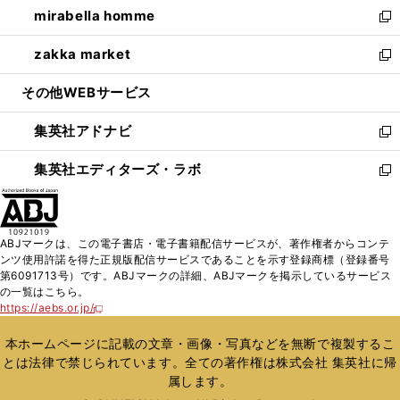
し
mirabella homme
く
で
ド
ィ
い
新
開
ウ
ン
ウ
し
zakka market
く
で
ド
ィ
い
新
開
ウ
ン
ウ
し
その他WEBサービス
く
で
ド
ィ
い
開
ウ
ン
ウ
集英社アドナビ
く
で
ド
ィ
新
開
ウ
ン
し
集英社エディターズ・ラボ
く
で
ド
い
新
開
ウ
ウ
し
く
で
ィ
い
開
ン
ウ
ABJマークは、この電子書店・電子書籍配信サービスが、著作権者からコンテ
く
ド
ィ
ンツ使用許諾を得た正規版配信サービスであることを示す登録商標（登録番号
ウ
ン
第6091713号）です。ABJマークの詳細、ABJマークを掲示しているサービス
で
ド
の一覧はこちら。
開
ウ
https://aebs.or.jp/
新
く
で
し
い
開
本ホームページに記載の文章・画像・写真などを無断で複製するこ
ウ
く
とは法律で禁じられています。全ての著作権は株式会社 集英社に帰
ィ
属します。
ン
ド