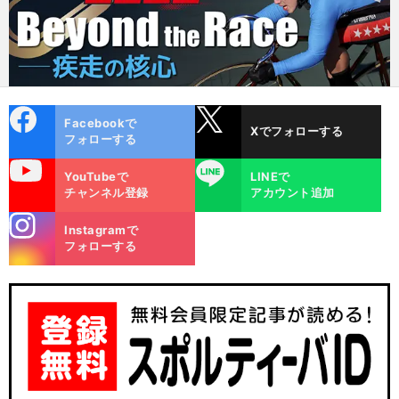
cebo
X
Facebookで
Xでフォローする
ok
フォローする
uTube
LINE
YouTubeで
LINEで
チャンネル登録
アカウント追加
stagra
Instagramで
m
フォローする