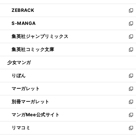
開
ウ
ン
ウ
し
ZEBRACK
く
で
ド
ィ
い
新
開
ウ
ン
ウ
し
S-MANGA
く
で
ド
ィ
い
新
開
ウ
ン
ウ
し
集英社ジャンプリミックス
く
で
ド
ィ
い
新
開
ウ
ン
ウ
し
集英社コミック文庫
く
で
ド
ィ
い
新
開
ウ
ン
ウ
し
少女マンガ
く
で
ド
ィ
い
開
ウ
ン
ウ
りぼん
く
で
ド
ィ
新
開
ウ
ン
し
マーガレット
く
で
ド
い
新
開
ウ
ウ
し
別冊マーガレット
く
で
ィ
い
新
開
ン
ウ
し
マンガMee公式サイト
く
ド
ィ
い
新
ウ
ン
ウ
し
リマコミ
で
ド
ィ
い
新
開
ウ
ン
ウ
し