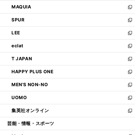
ン
ウ
し
MAQUIA
ド
ィ
い
新
ウ
ン
ウ
し
SPUR
で
ド
ィ
い
新
開
ウ
ン
ウ
し
LEE
く
で
ド
ィ
い
新
開
ウ
ン
ウ
し
eclat
く
で
ド
ィ
い
新
開
ウ
ン
ウ
し
T JAPAN
く
で
ド
ィ
い
新
開
ウ
ン
ウ
し
HAPPY PLUS ONE
く
で
ド
ィ
い
新
開
ウ
ン
ウ
し
MEN'S NON-NO
く
で
ド
ィ
い
新
開
ウ
ン
ウ
し
UOMO
く
で
ド
ィ
い
新
開
ウ
ン
ウ
し
集英社オンライン
く
で
ド
ィ
い
新
開
ウ
ン
ウ
し
芸能・情報・スポーツ
く
で
ド
ィ
い
開
ウ
ン
ウ