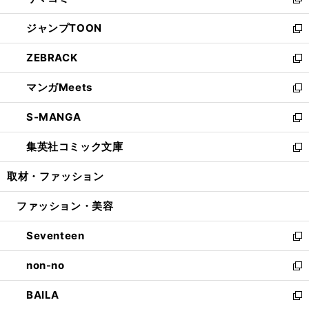
ィ
い
新
開
ウ
ン
ウ
し
ジャンプTOON
く
で
ド
ィ
い
新
開
ウ
ン
ウ
し
ZEBRACK
く
で
ド
ィ
い
新
開
ウ
ン
ウ
し
マンガMeets
く
で
ド
ィ
い
新
開
ウ
ン
ウ
し
S-MANGA
く
で
ド
ィ
い
新
開
ウ
ン
ウ
し
集英社コミック文庫
く
で
ド
ィ
い
新
開
ウ
ン
ウ
し
取材・ファッション
く
で
ド
ィ
い
開
ウ
ン
ウ
ファッション・美容
く
で
ド
ィ
開
ウ
ン
Seventeen
く
で
ド
新
開
ウ
し
non-no
く
で
い
新
開
ウ
し
BAILA
く
ィ
い
新