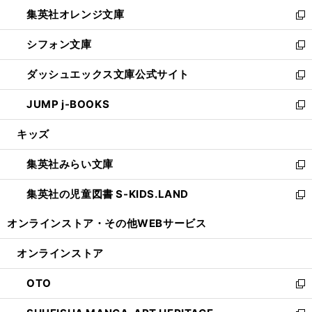
ウ
ン
し
集英社オレンジ文庫
く
で
ド
い
新
開
ウ
ウ
し
シフォン文庫
く
で
ィ
い
新
開
ン
ウ
し
ダッシュエックス文庫公式サイト
く
ド
ィ
い
新
ウ
ン
ウ
し
JUMP j-BOOKS
で
ド
ィ
い
新
開
ウ
ン
ウ
し
キッズ
く
で
ド
ィ
い
開
ウ
ン
ウ
集英社みらい文庫
く
で
ド
ィ
新
開
ウ
ン
し
集英社の児童図書 S-KIDS.LAND
く
で
ド
い
新
開
ウ
ウ
し
オンラインストア・
その他WEBサービス
く
で
ィ
い
開
ン
ウ
オンラインストア
く
ド
ィ
ウ
ン
OTO
で
ド
新
開
ウ
し