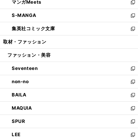
マンガMeets
く
で
ド
ィ
い
新
開
ウ
ン
ウ
し
S-MANGA
く
で
ド
ィ
い
新
開
ウ
ン
ウ
し
集英社コミック文庫
く
で
ド
ィ
い
新
開
ウ
ン
ウ
し
取材・ファッション
く
で
ド
ィ
い
開
ウ
ン
ウ
ファッション・美容
く
で
ド
ィ
開
ウ
ン
Seventeen
く
で
ド
新
開
ウ
し
non-no
く
で
い
新
開
ウ
し
BAILA
く
ィ
い
新
ン
ウ
し
MAQUIA
ド
ィ
い
新
ウ
ン
ウ
し
SPUR
で
ド
ィ
い
新
開
ウ
ン
ウ
し
LEE
く
で
ド
ィ
い
新