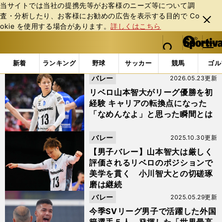
当サイトでは当社の提携先等がお客様のニーズ等について調
査・分析したり、お客様にお勧めの広告を表⽰する⽬的で Co
閉じ
okie を使⽤する場合があります。
詳しくはこちら
る
マイペ
web Sportiva (webスポルティーバ)
検索
メニュ
we
ー
「#ミゲル・ロペス」の最新ニュース・ 情報
b
ジ
新着
ランキング
野球
サッカー
競馬
ゴル
ス
バレー
2026.05.23更新
ポ
ル
リベロ山本智大がリーグ優勝を初
テ
経験 キャリアの転換点になった
ィ
「なめんなよ」と思った瞬間とは
ー
バ
バレー
2025.10.30更新
【男子バレー】山本智大は厳しく
評価されるリベロのポジションで
美学を貫く 小川智大との切磋琢
磨は継続
バレー
2025.05.29更新
今季SVリーグ男子で活躍した外国