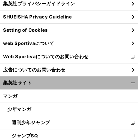
集英社プライバシーガイドライン
い
る
ウ
SHUEISHA Privacy Guideline
ィ
ン
Setting of Cookies
ド
ウ
web Sportivaについて
で
開
Web Sportivaについてのお問い合わせ
く
新
し
広告についてのお問い合わせ
い
ウ
集英社サイト
ィ
開
ン
く/
マンガ
ド
閉
ウ
じ
少年マンガ
で
る
開
週刊少年ジャンプ
く
新
し
ジャンプSQ
い
新