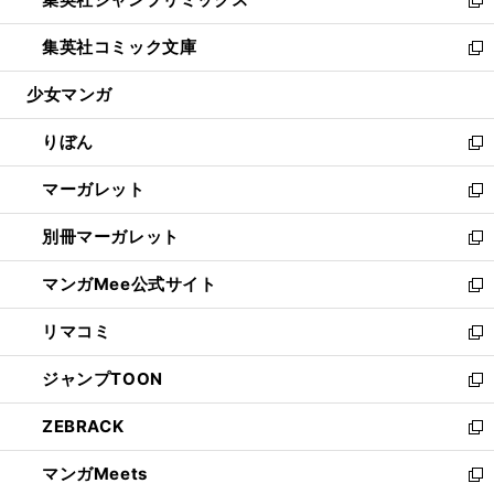
で
ド
ィ
い
新
開
ウ
ン
ウ
し
集英社コミック文庫
く
で
ド
ィ
い
新
開
ウ
ン
ウ
し
少女マンガ
く
で
ド
ィ
い
開
ウ
ン
ウ
りぼん
く
で
ド
ィ
新
開
ウ
ン
し
マーガレット
く
で
ド
い
新
開
ウ
ウ
し
別冊マーガレット
く
で
ィ
い
新
開
ン
ウ
し
マンガMee公式サイト
く
ド
ィ
い
新
ウ
ン
ウ
し
リマコミ
で
ド
ィ
い
新
開
ウ
ン
ウ
し
ジャンプTOON
く
で
ド
ィ
い
新
開
ウ
ン
ウ
し
ZEBRACK
く
で
ド
ィ
い
新
開
ウ
ン
ウ
し
マンガMeets
く
で
ド
ィ
い
新