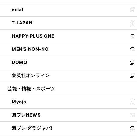
開
ウ
ン
ウ
し
eclat
く
で
ド
ィ
い
新
開
ウ
ン
ウ
し
T JAPAN
く
で
ド
ィ
い
新
開
ウ
ン
ウ
し
HAPPY PLUS ONE
く
で
ド
ィ
い
新
開
ウ
ン
ウ
し
MEN'S NON-NO
く
で
ド
ィ
い
新
開
ウ
ン
ウ
し
UOMO
く
で
ド
ィ
い
新
開
ウ
ン
ウ
し
集英社オンライン
く
で
ド
ィ
い
新
開
ウ
ン
ウ
し
芸能・情報・スポーツ
く
で
ド
ィ
い
開
ウ
ン
ウ
Myojo
く
で
ド
ィ
新
開
ウ
ン
し
週プレNEWS
く
で
ド
い
新
開
ウ
ウ
し
週プレ グラジャパ!
く
で
ィ
い
新
開
ン
ウ
し