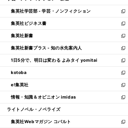
開
ウ
ン
ウ
集英社学芸部 - 学芸・ノンフィクション
く
で
ド
ィ
新
開
ウ
ン
し
集英社ビジネス書
く
で
ド
い
新
開
ウ
ウ
し
集英社新書
く
で
ィ
い
新
開
ン
ウ
し
集英社新書プラス - 知の水先案内人
く
ド
ィ
い
新
ウ
ン
ウ
し
1日5分で、明日は変わる よみタイ yomitai
で
ド
ィ
い
新
開
ウ
ン
ウ
し
kotoba
く
で
ド
ィ
い
新
開
ウ
ン
ウ
し
e!集英社
く
で
ド
ィ
い
新
開
ウ
ン
ウ
し
情報・知識＆オピニオン imidas
く
で
ド
ィ
い
新
開
ウ
ン
ウ
し
ライトノベル・ノベライズ
く
で
ド
ィ
い
開
ウ
ン
ウ
集英社Webマガジン コバルト
く
で
ド
ィ
新
開