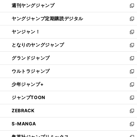
週刊ヤングジャンプ
く
で
ド
ィ
新
開
ウ
ン
し
ヤングジャンプ定期購読デジタル
く
で
ド
い
新
開
ウ
ウ
し
ヤンジャン！
く
で
ィ
い
新
開
ン
ウ
し
となりのヤングジャンプ
く
ド
ィ
い
新
ウ
ン
ウ
し
グランドジャンプ
で
ド
ィ
い
新
開
ウ
ン
ウ
し
ウルトラジャンプ
く
で
ド
ィ
い
新
開
ウ
ン
ウ
し
少年ジャンプ+
く
で
ド
ィ
い
新
開
ウ
ン
ウ
し
ジャンプTOON
く
で
ド
ィ
い
新
開
ウ
ン
ウ
し
ZEBRACK
く
で
ド
ィ
い
新
開
ウ
ン
ウ
し
S-MANGA
く
で
ド
ィ
い
新
開
ウ
ン
ウ
し
集英社ジャンプリミックス
く