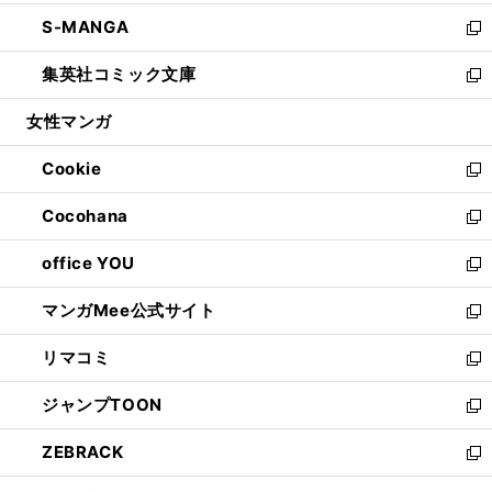
開
ウ
ン
ウ
し
S-MANGA
く
で
ド
ィ
い
新
開
ウ
ン
ウ
し
集英社コミック文庫
く
で
ド
ィ
い
新
開
ウ
ン
ウ
し
女性マンガ
く
で
ド
ィ
い
開
ウ
ン
ウ
Cookie
く
で
ド
ィ
新
開
ウ
ン
し
Cocohana
く
で
ド
い
新
開
ウ
ウ
し
office YOU
く
で
ィ
い
新
開
ン
ウ
し
マンガMee公式サイト
く
ド
ィ
い
新
ウ
ン
ウ
し
リマコミ
で
ド
ィ
い
新
開
ウ
ン
ウ
し
ジャンプTOON
く
で
ド
ィ
い
新
開
ウ
ン
ウ
し
ZEBRACK
く
で
ド
ィ
い
新
開
ウ
ン
ウ
し