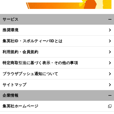
サービス
開
く/
推奨環境
閉
じ
集英社ID・スポルティーバIDとは
る
利用規約・会員規約
特定商取引法に基づく表示・その他の事項
ブラウザプッシュ通知について
サイトマップ
企業情報
開
く/
集英社ホームページ
新
閉
し
じ