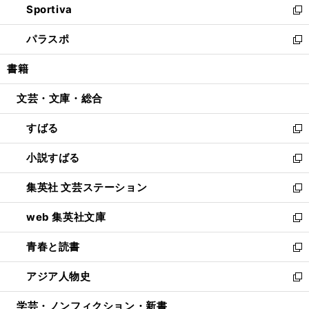
Sportiva
く
ド
ィ
い
新
ウ
ン
ウ
し
パラスポ
で
ド
ィ
い
新
開
ウ
ン
ウ
し
書籍
く
で
ド
ィ
い
開
ウ
ン
ウ
文芸・文庫・総合
く
で
ド
ィ
開
ウ
ン
すばる
く
で
ド
新
開
ウ
し
小説すばる
く
で
い
新
開
ウ
し
集英社 文芸ステーション
く
ィ
い
新
ン
ウ
し
web 集英社文庫
ド
ィ
い
新
ウ
ン
ウ
し
青春と読書
で
ド
ィ
い
新
開
ウ
ン
ウ
し
アジア人物史
く
で
ド
ィ
い
新
開
ウ
ン
ウ
し
学芸・ノンフィクション・新書
く
で
ド
ィ
い