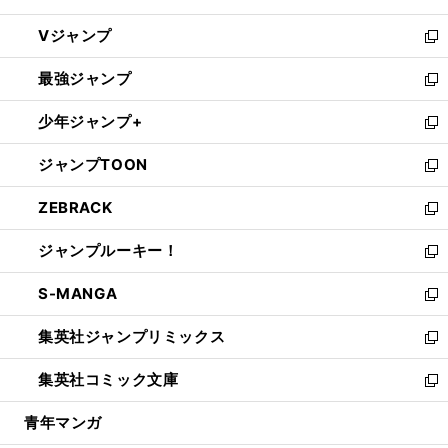
ウ
し
Vジャンプ
ィ
い
新
ン
ウ
し
最強ジャンプ
ド
ィ
い
新
ウ
ン
ウ
し
少年ジャンプ+
で
ド
ィ
い
新
開
ウ
ン
ウ
し
ジャンプTOON
く
で
ド
ィ
い
新
開
ウ
ン
ウ
し
ZEBRACK
く
で
ド
ィ
い
新
開
ウ
ン
ウ
し
ジャンプルーキー！
く
で
ド
ィ
い
新
開
ウ
ン
ウ
し
S-MANGA
く
で
ド
ィ
い
新
開
ウ
ン
ウ
し
集英社ジャンプリミックス
く
で
ド
ィ
い
新
開
ウ
ン
ウ
し
集英社コミック文庫
く
で
ド
ィ
い
新
開
ウ
ン
ウ
し
青年マンガ
く
で
ド
ィ
い
開
ウ
ン
ウ