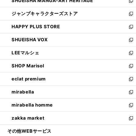
SHUEISHA MANGA-ART HERITAGE
く
で
い
新
開
ウ
し
ジャンプキャラクターズストア
く
ィ
い
新
ン
ウ
し
HAPPY PLUS STORE
ド
ィ
い
新
ウ
ン
ウ
し
SHUEISHA VOX
で
ド
ィ
い
新
開
ウ
ン
ウ
し
LEEマルシェ
く
で
ド
ィ
い
新
開
ウ
ン
ウ
し
SHOP Marisol
く
で
ド
ィ
い
新
開
ウ
ン
ウ
し
eclat premium
く
で
ド
ィ
い
新
開
ウ
ン
ウ
し
mirabella
く
で
ド
ィ
い
新
開
ウ
ン
ウ
し
mirabella homme
く
で
ド
ィ
い
新
開
ウ
ン
ウ
し
zakka market
く
で
ド
ィ
い
新
開
ウ
ン
ウ
し
その他WEBサービス
く
で
ド
ィ
い