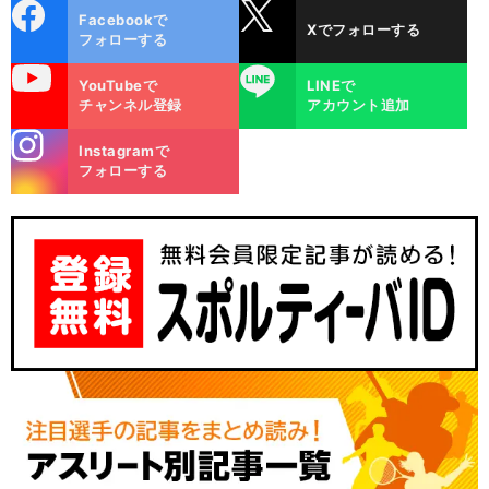
cebo
X
Facebookで
Xでフォローする
ok
フォローする
uTube
LINE
YouTubeで
LINEで
チャンネル登録
アカウント追加
stagra
Instagramで
m
フォローする