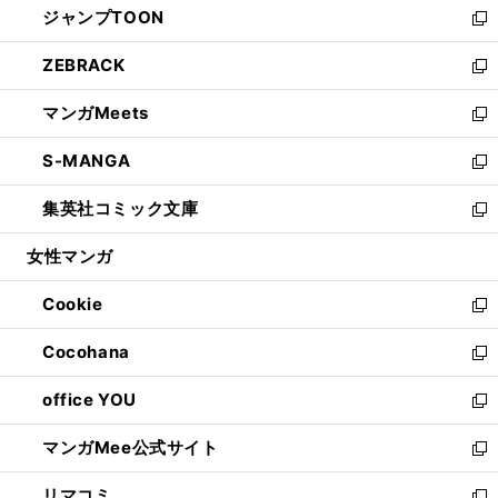
ジャンプTOON
く
で
ド
ィ
い
新
開
ウ
ン
ウ
し
ZEBRACK
く
で
ド
ィ
い
新
開
ウ
ン
ウ
し
マンガMeets
く
で
ド
ィ
い
新
開
ウ
ン
ウ
し
S-MANGA
く
で
ド
ィ
い
新
開
ウ
ン
ウ
し
集英社コミック文庫
く
で
ド
ィ
い
新
開
ウ
ン
ウ
し
女性マンガ
く
で
ド
ィ
い
開
ウ
ン
ウ
Cookie
く
で
ド
ィ
新
開
ウ
ン
し
Cocohana
く
で
ド
い
新
開
ウ
ウ
し
office YOU
く
で
ィ
い
新
開
ン
ウ
し
マンガMee公式サイト
く
ド
ィ
い
新
ウ
ン
ウ
し
リマコミ
で
ド