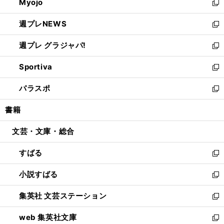
Myojo
く
で
ド
ィ
新
開
ウ
ン
し
週プレNEWS
く
で
ド
い
新
開
ウ
ウ
し
週プレ グラジャパ!
く
で
ィ
い
新
開
ン
ウ
し
Sportiva
く
ド
ィ
い
新
ウ
ン
ウ
し
パラスポ
で
ド
ィ
い
新
開
ウ
ン
ウ
し
書籍
く
で
ド
ィ
い
開
ウ
ン
ウ
文芸・文庫・総合
く
で
ド
ィ
開
ウ
ン
すばる
く
で
ド
新
開
ウ
し
小説すばる
く
で
い
新
開
ウ
し
集英社 文芸ステーション
く
ィ
い
新
ン
ウ
し
web 集英社文庫
ド
ィ
い
新