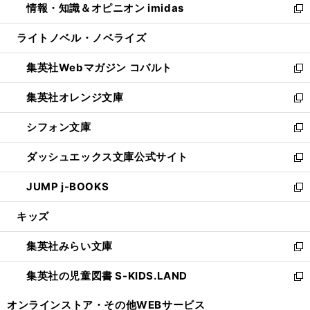
情報・知識＆オピニオン imidas
く
で
ド
ィ
い
新
開
ウ
ン
ウ
し
ライトノベル・ノベライズ
く
で
ド
ィ
い
開
ウ
ン
ウ
集英社Webマガジン コバルト
く
で
ド
ィ
新
開
ウ
ン
し
集英社オレンジ文庫
く
で
ド
い
新
開
ウ
ウ
し
シフォン文庫
く
で
ィ
い
新
開
ン
ウ
し
ダッシュエックス文庫公式サイト
く
ド
ィ
い
新
ウ
ン
ウ
し
JUMP j-BOOKS
で
ド
ィ
い
新
開
ウ
ン
ウ
し
キッズ
く
で
ド
ィ
い
開
ウ
ン
ウ
集英社みらい文庫
く
で
ド
ィ
新
開
ウ
ン
し
集英社の児童図書 S-KIDS.LAND
く
で
ド
い
新
開
ウ
ウ
し
オンラインストア・
その他WEBサービス
く
で
ィ
い