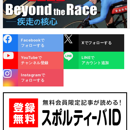
cebo
X
Facebookで
Xでフォローする
ok
フォローする
uTube
LINE
YouTubeで
LINEで
チャンネル登録
アカウント追加
stagra
Instagramで
m
フォローする