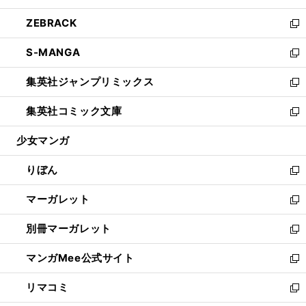
開
ウ
ン
ウ
し
ZEBRACK
く
で
ド
ィ
い
新
開
ウ
ン
ウ
し
S-MANGA
く
で
ド
ィ
い
新
開
ウ
ン
ウ
し
集英社ジャンプリミックス
く
で
ド
ィ
い
新
開
ウ
ン
ウ
し
集英社コミック文庫
く
で
ド
ィ
い
新
開
ウ
ン
ウ
し
少女マンガ
く
で
ド
ィ
い
開
ウ
ン
ウ
りぼん
く
で
ド
ィ
新
開
ウ
ン
し
マーガレット
く
で
ド
い
新
開
ウ
ウ
し
別冊マーガレット
く
で
ィ
い
新
開
ン
ウ
し
マンガMee公式サイト
く
ド
ィ
い
新
ウ
ン
ウ
し
リマコミ
で
ド
ィ
い
新
開
ウ
ン
ウ
し