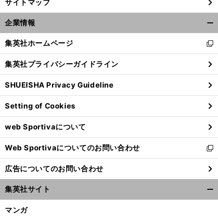
サイトマップ
企業情報
開
く/
集英社ホームページ
新
閉
し
じ
集英社プライバシーガイドライン
い
る
ウ
SHUEISHA Privacy Guideline
ィ
ン
Setting of Cookies
ド
ウ
web Sportivaについて
で
開
Web Sportivaについてのお問い合わせ
く
新
し
広告についてのお問い合わせ
い
ウ
集英社サイト
ィ
開
ン
く/
マンガ
ド
閉