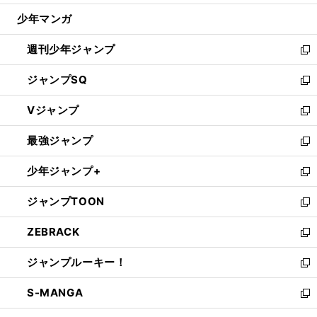
ウ
じ
少年マンガ
で
る
開
週刊少年ジャンプ
く
新
し
ジャンプSQ
い
新
ウ
し
Vジャンプ
ィ
い
新
ン
ウ
し
最強ジャンプ
ド
ィ
い
新
ウ
ン
ウ
し
少年ジャンプ+
で
ド
ィ
い
新
開
ウ
ン
ウ
し
ジャンプTOON
く
で
ド
ィ
い
新
開
ウ
ン
ウ
し
ZEBRACK
く
で
ド
ィ
い
新
開
ウ
ン
ウ
し
ジャンプルーキー！
く
で
ド
ィ
い
新
開
ウ
ン
ウ
し
S-MANGA
く
で
ド
ィ
い
新
開
ウ
ン
ウ
し