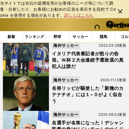
当サイトでは当社の提携先等がお客様のニーズ等について調
査・分析したり、お客様にお勧めの広告を表⽰する⽬的で Co
閉じ
okie を使⽤する場合があります。
詳しくはこちら
る
マイペ
web Sportiva (webスポルティーバ)
検索
メニュ
we
ー
「#マルチェロ・リッピ」の最新ニュース・ 情報
b
ジ
新着
ランキング
野球
サッカー
競馬
ゴル
ス
海外サッカー
2022.03.28更新
ポ
ル
イタリア代表番記者が怒りの告
テ
発。Ｗ杯２大会連続予選敗退の真
ィ
犯人は誰だ
ー
バ
海外サッカー
2020.11.13更新
名将リッピが駆使した「新種のカ
テナチオ」には１−０がよく似合
う
海外サッカー
2020.09.02更新
名選手が名将になった！デシャン