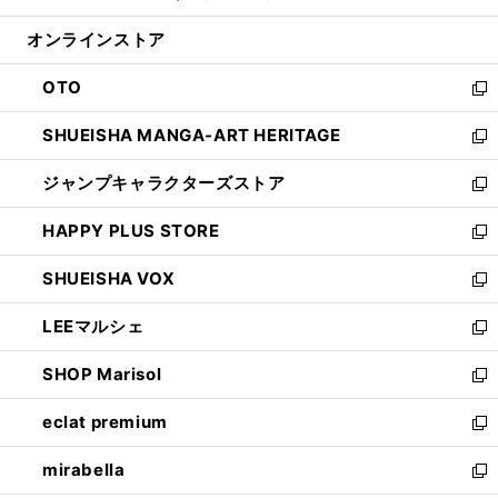
開
ン
ウ
オンラインストア
く
ド
ィ
ウ
ン
OTO
で
ド
新
開
ウ
し
SHUEISHA MANGA-ART HERITAGE
く
で
い
新
開
ウ
し
ジャンプキャラクターズストア
く
ィ
い
新
ン
ウ
し
HAPPY PLUS STORE
ド
ィ
い
新
ウ
ン
ウ
し
SHUEISHA VOX
で
ド
ィ
い
新
開
ウ
ン
ウ
し
LEEマルシェ
く
で
ド
ィ
い
新
開
ウ
ン
ウ
し
SHOP Marisol
く
で
ド
ィ
い
新
開
ウ
ン
ウ
し
eclat premium
く
で
ド
ィ
い
新
開
ウ
ン
ウ
し
mirabella
く
で
ド
ィ
い
新
開
ウ
ン
ウ