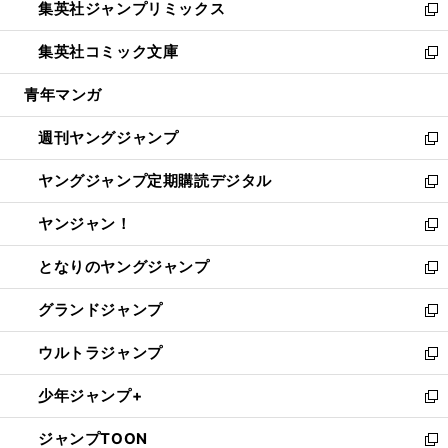
集英社ジャンプリミックス
く
で
ド
ィ
い
新
開
ウ
ン
ウ
し
集英社コミック文庫
く
で
ド
ィ
い
新
開
ウ
ン
ウ
し
青年マンガ
く
で
ド
ィ
い
開
ウ
ン
ウ
週刊ヤングジャンプ
く
で
ド
ィ
新
開
ウ
ン
し
ヤングジャンプ定期購読デジタル
く
で
ド
い
新
開
ウ
ウ
し
ヤンジャン！
く
で
ィ
い
新
開
ン
ウ
し
となりのヤングジャンプ
く
ド
ィ
い
新
ウ
ン
ウ
し
グランドジャンプ
で
ド
ィ
い
新
開
ウ
ン
ウ
し
ウルトラジャンプ
く
で
ド
ィ
い
新
開
ウ
ン
ウ
し
少年ジャンプ+
く
で
ド
ィ
い
新
開
ウ
ン
ウ
し
ジャンプTOON
く
で
ド
ィ
い
新