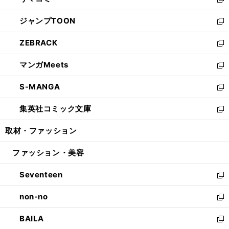
ィ
い
新
開
ウ
ン
ウ
し
ジャンプTOON
く
で
ド
ィ
い
新
開
ウ
ン
ウ
し
ZEBRACK
く
で
ド
ィ
い
新
開
ウ
ン
ウ
し
マンガMeets
く
で
ド
ィ
い
新
開
ウ
ン
ウ
し
S-MANGA
く
で
ド
ィ
い
新
開
ウ
ン
ウ
し
集英社コミック文庫
く
で
ド
ィ
い
新
開
ウ
ン
ウ
し
取材・ファッション
く
で
ド
ィ
い
開
ウ
ン
ウ
ファッション・美容
く
で
ド
ィ
開
ウ
ン
Seventeen
く
で
ド
新
開
ウ
し
non-no
く
で
い
新
開
ウ
し
BAILA
く
ィ
い
新