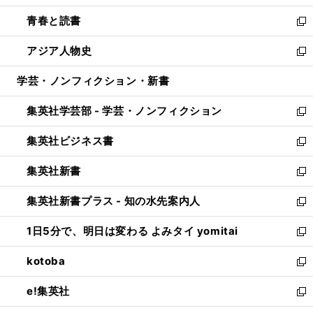
ウ
ン
ウ
し
青春と読書
で
ド
ィ
い
新
開
ウ
ン
ウ
し
アジア人物史
く
で
ド
ィ
い
新
開
ウ
ン
ウ
し
学芸・ノンフィクション・新書
く
で
ド
ィ
い
開
ウ
ン
ウ
集英社学芸部 - 学芸・ノンフィクション
く
で
ド
ィ
新
開
ウ
ン
し
集英社ビジネス書
く
で
ド
い
新
開
ウ
ウ
し
集英社新書
く
で
ィ
い
新
開
ン
ウ
し
集英社新書プラス - 知の水先案内人
く
ド
ィ
い
新
ウ
ン
ウ
し
1日5分で、明日は変わる よみタイ yomitai
で
ド
ィ
い
新
開
ウ
ン
ウ
し
kotoba
く
で
ド
ィ
い
新
開
ウ
ン
ウ
し
e!集英社
く
で
ド
ィ
い
新
開
ウ
ン
ウ
し