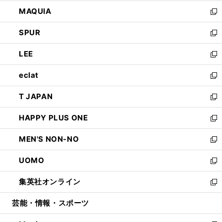
ン
ウ
し
MAQUIA
ド
ィ
い
新
ウ
ン
ウ
し
SPUR
で
ド
ィ
い
新
開
ウ
ン
ウ
し
LEE
く
で
ド
ィ
い
新
開
ウ
ン
ウ
し
eclat
く
で
ド
ィ
い
新
開
ウ
ン
ウ
し
T JAPAN
く
で
ド
ィ
い
新
開
ウ
ン
ウ
し
HAPPY PLUS ONE
く
で
ド
ィ
い
新
開
ウ
ン
ウ
し
MEN'S NON-NO
く
で
ド
ィ
い
新
開
ウ
ン
ウ
し
UOMO
く
で
ド
ィ
い
新
開
ウ
ン
ウ
し
集英社オンライン
く
で
ド
ィ
い
新
開
ウ
ン
ウ
し
芸能・情報・スポーツ
く
で
ド
ィ
い
開
ウ
ン
ウ