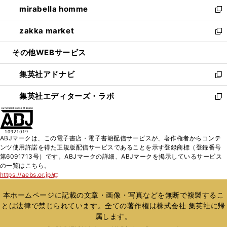
し
mirabella homme
く
で
ド
ィ
い
新
開
ウ
ン
ウ
し
zakka market
く
で
ド
ィ
い
新
開
ウ
ン
ウ
し
その他WEBサービス
く
で
ド
ィ
い
開
ウ
ン
ウ
集英社アドナビ
く
で
ド
ィ
新
開
ウ
ン
し
集英社エディターズ・ラボ
く
で
ド
い
新
開
ウ
ウ
し
く
で
ィ
い
開
ン
ウ
ABJマークは、この電子書店・電子書籍配信サービスが、著作権者からコンテ
く
ド
ィ
ンツ使用許諾を得た正規版配信サービスであることを示す登録商標（登録番号
ウ
ン
第6091713号）です。ABJマークの詳細、ABJマークを掲示しているサービス
で
ド
の一覧はこちら。
開
ウ
https://aebs.or.jp/
新
く
で
し
い
開
本ホームページに記載の文章・画像・写真などを無断で複製するこ
ウ
く
とは法律で禁じられています。全ての著作権は株式会社 集英社に帰
ィ
属します。
ン
ド