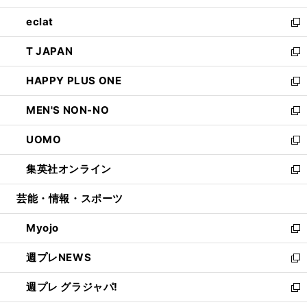
開
ウ
ン
ウ
し
eclat
く
で
ド
ィ
い
新
開
ウ
ン
ウ
し
T JAPAN
く
で
ド
ィ
い
新
開
ウ
ン
ウ
し
HAPPY PLUS ONE
く
で
ド
ィ
い
新
開
ウ
ン
ウ
し
MEN'S NON-NO
く
で
ド
ィ
い
新
開
ウ
ン
ウ
し
UOMO
く
で
ド
ィ
い
新
開
ウ
ン
ウ
し
集英社オンライン
く
で
ド
ィ
い
新
開
ウ
ン
ウ
し
芸能・情報・スポーツ
く
で
ド
ィ
い
開
ウ
ン
ウ
Myojo
く
で
ド
ィ
新
開
ウ
ン
し
週プレNEWS
く
で
ド
い
新
開
ウ
ウ
し
週プレ グラジャパ!
く
で
ィ
い
新
開
ン
ウ
し