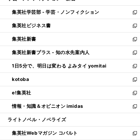
開
ウ
ン
ウ
集英社学芸部 - 学芸・ノンフィクション
く
で
ド
ィ
新
開
ウ
ン
し
集英社ビジネス書
く
で
ド
い
新
開
ウ
ウ
し
集英社新書
く
で
ィ
い
新
開
ン
ウ
し
集英社新書プラス - 知の水先案内人
く
ド
ィ
い
新
ウ
ン
ウ
し
1日5分で、明日は変わる よみタイ yomitai
で
ド
ィ
い
新
開
ウ
ン
ウ
し
kotoba
く
で
ド
ィ
い
新
開
ウ
ン
ウ
し
e!集英社
く
で
ド
ィ
い
新
開
ウ
ン
ウ
し
情報・知識＆オピニオン imidas
く
で
ド
ィ
い
新
開
ウ
ン
ウ
し
ライトノベル・ノベライズ
く
で
ド
ィ
い
開
ウ
ン
ウ
集英社Webマガジン コバルト
く
で
ド
ィ
新
開