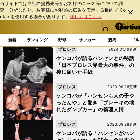
当サイトでは当社の提携先等がお客様のニーズ等について調
査・分析したり、お客様にお勧めの広告を表⽰する⽬的で Co
閉じ
okie を使⽤する場合があります。
詳しくはこちら
る
マイペ
web Sportiva (webスポルティーバ)
検索
メニュ
we
ー
「#ボビー・ダンカン」の最新ニュース・ 情報
b
ジ
新着
ランキング
野球
サッカー
競馬
ゴル
ス
プロレス
2024.01.19更新
ポ
ル
ケンコバが語るハンセンとの秘話
テ
「日本プロレス界最大の事件」の
ィ
後に届いた手紙
ー
バ
プロレス
2023.09.28更新
ケンコバが「ハンセンも人の子や
ったんや」と驚き「ブレーキの壊
れたダンプカー」の義理人情
プロレス
2023.09.28更新
ケンコバが語る「ハンセンがハン