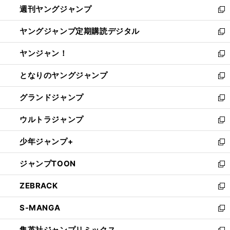
週刊ヤングジャンプ
く
で
ド
ィ
新
開
ウ
ン
し
ヤングジャンプ定期購読デジタル
く
で
ド
い
新
開
ウ
ウ
し
ヤンジャン！
く
で
ィ
い
新
開
ン
ウ
し
となりのヤングジャンプ
く
ド
ィ
い
新
ウ
ン
ウ
し
グランドジャンプ
で
ド
ィ
い
新
開
ウ
ン
ウ
し
ウルトラジャンプ
く
で
ド
ィ
い
新
開
ウ
ン
ウ
し
少年ジャンプ+
く
で
ド
ィ
い
新
開
ウ
ン
ウ
し
ジャンプTOON
く
で
ド
ィ
い
新
開
ウ
ン
ウ
し
ZEBRACK
く
で
ド
ィ
い
新
開
ウ
ン
ウ
し
S-MANGA
く
で
ド
ィ
い
新
開
ウ
ン
ウ
し
集英社ジャンプリミックス
く