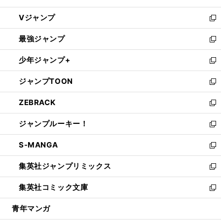
ウ
し
Vジャンプ
ィ
い
新
ン
ウ
し
最強ジャンプ
ド
ィ
い
新
ウ
ン
ウ
し
少年ジャンプ+
で
ド
ィ
い
新
開
ウ
ン
ウ
し
ジャンプTOON
く
で
ド
ィ
い
新
開
ウ
ン
ウ
し
ZEBRACK
く
で
ド
ィ
い
新
開
ウ
ン
ウ
し
ジャンプルーキー！
く
で
ド
ィ
い
新
開
ウ
ン
ウ
し
S-MANGA
く
で
ド
ィ
い
新
開
ウ
ン
ウ
し
集英社ジャンプリミックス
く
で
ド
ィ
い
新
開
ウ
ン
ウ
し
集英社コミック文庫
く
で
ド
ィ
い
新
開
ウ
ン
ウ
し
青年マンガ
く
で
ド
ィ
い
開
ウ
ン
ウ