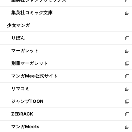
で
ド
ィ
い
新
開
ウ
ン
ウ
し
集英社コミック文庫
く
で
ド
ィ
い
新
開
ウ
ン
ウ
し
少女マンガ
く
で
ド
ィ
い
開
ウ
ン
ウ
りぼん
く
で
ド
ィ
新
開
ウ
ン
し
マーガレット
く
で
ド
い
新
開
ウ
ウ
し
別冊マーガレット
く
で
ィ
い
新
開
ン
ウ
し
マンガMee公式サイト
く
ド
ィ
い
新
ウ
ン
ウ
し
リマコミ
で
ド
ィ
い
新
開
ウ
ン
ウ
し
ジャンプTOON
く
で
ド
ィ
い
新
開
ウ
ン
ウ
し
ZEBRACK
く
で
ド
ィ
い
新
開
ウ
ン
ウ
し
マンガMeets
く
で
ド
ィ
い
新