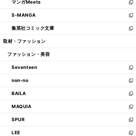
マンガMeets
く
で
ド
ィ
い
新
開
ウ
ン
ウ
し
S-MANGA
く
で
ド
ィ
い
新
開
ウ
ン
ウ
し
集英社コミック文庫
く
で
ド
ィ
い
新
開
ウ
ン
ウ
し
取材・ファッション
く
で
ド
ィ
い
開
ウ
ン
ウ
ファッション・美容
く
で
ド
ィ
開
ウ
ン
Seventeen
く
で
ド
新
開
ウ
し
non-no
く
で
い
新
開
ウ
し
BAILA
く
ィ
い
新
ン
ウ
し
MAQUIA
ド
ィ
い
新
ウ
ン
ウ
し
SPUR
で
ド
ィ
い
新
開
ウ
ン
ウ
し
LEE
く
で
ド
ィ
い
新