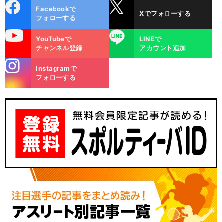
cebo
X
Facebookで
Xでフォローする
ok
フォローする
uTube
LINE
YouTubeで
LINEで
チャンネル登録
アカウント追加
stagra
Instagramで
m
フォローする