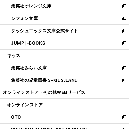
ウ
ン
し
集英社オレンジ文庫
く
で
ド
い
新
開
ウ
ウ
し
シフォン文庫
く
で
ィ
い
新
開
ン
ウ
し
ダッシュエックス文庫公式サイト
く
ド
ィ
い
新
ウ
ン
ウ
し
JUMP j-BOOKS
で
ド
ィ
い
新
開
ウ
ン
ウ
し
キッズ
く
で
ド
ィ
い
開
ウ
ン
ウ
集英社みらい文庫
く
で
ド
ィ
新
開
ウ
ン
し
集英社の児童図書 S-KIDS.LAND
く
で
ド
い
新
開
ウ
ウ
し
オンラインストア・
その他WEBサービス
く
で
ィ
い
開
ン
ウ
オンラインストア
く
ド
ィ
ウ
ン
OTO
で
ド
新
開
ウ
し