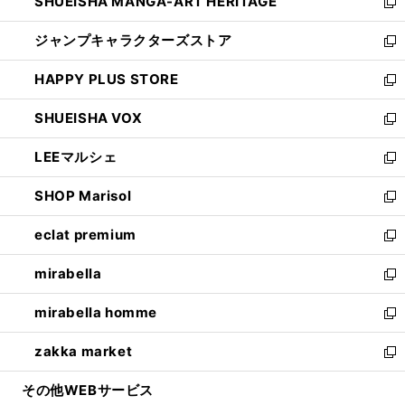
SHUEISHA MANGA-ART HERITAGE
く
で
い
新
開
ウ
し
ジャンプキャラクターズストア
く
ィ
い
新
ン
ウ
し
HAPPY PLUS STORE
ド
ィ
い
新
ウ
ン
ウ
し
SHUEISHA VOX
で
ド
ィ
い
新
開
ウ
ン
ウ
し
LEEマルシェ
く
で
ド
ィ
い
新
開
ウ
ン
ウ
し
SHOP Marisol
く
で
ド
ィ
い
新
開
ウ
ン
ウ
し
eclat premium
く
で
ド
ィ
い
新
開
ウ
ン
ウ
し
mirabella
く
で
ド
ィ
い
新
開
ウ
ン
ウ
し
mirabella homme
く
で
ド
ィ
い
新
開
ウ
ン
ウ
し
zakka market
く
で
ド
ィ
い
新
開
ウ
ン
ウ
し
その他WEBサービス
く
で
ド
ィ
い