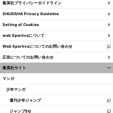
集英社プライバシーガイドライン
い
る
ウ
SHUEISHA Privacy Guideline
ィ
ン
Setting of Cookies
ド
ウ
web Sportivaについて
で
開
Web Sportivaについてのお問い合わせ
く
新
し
広告についてのお問い合わせ
い
ウ
集英社サイト
ィ
開
ン
く/
マンガ
ド
閉
ウ
じ
少年マンガ
で
る
開
週刊少年ジャンプ
く
新
し
ジャンプSQ
い
新