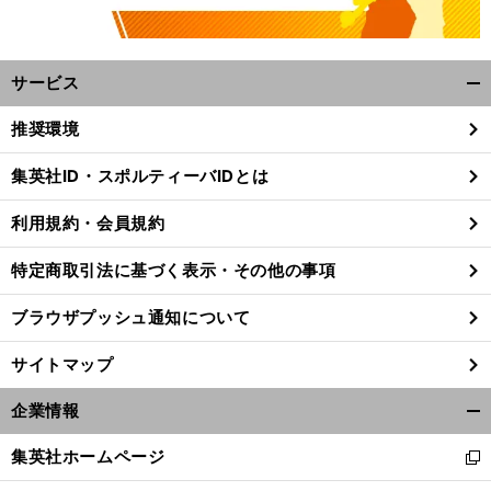
サービス
開
く/
推奨環境
閉
じ
集英社ID・スポルティーバIDとは
る
利用規約・会員規約
特定商取引法に基づく表示・その他の事項
ブラウザプッシュ通知について
サイトマップ
企業情報
開
く/
集英社ホームページ
新
閉
し
じ