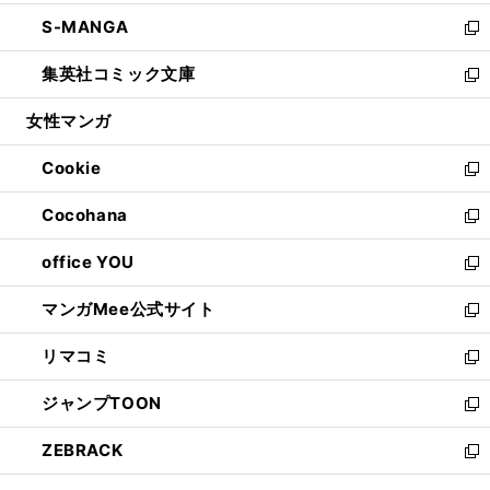
開
ウ
ン
ウ
し
S-MANGA
く
で
ド
ィ
い
新
開
ウ
ン
ウ
し
集英社コミック文庫
く
で
ド
ィ
い
新
開
ウ
ン
ウ
し
女性マンガ
く
で
ド
ィ
い
開
ウ
ン
ウ
Cookie
く
で
ド
ィ
新
開
ウ
ン
し
Cocohana
く
で
ド
い
新
開
ウ
ウ
し
office YOU
く
で
ィ
い
新
開
ン
ウ
し
マンガMee公式サイト
く
ド
ィ
い
新
ウ
ン
ウ
し
リマコミ
で
ド
ィ
い
新
開
ウ
ン
ウ
し
ジャンプTOON
く
で
ド
ィ
い
新
開
ウ
ン
ウ
し
ZEBRACK
く
で
ド
ィ
い
新
開
ウ
ン
ウ
し