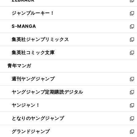
で
ド
ィ
い
新
開
ウ
ン
ウ
し
ジャンプルーキー！
く
で
ド
ィ
い
新
開
ウ
ン
ウ
し
S-MANGA
く
で
ド
ィ
い
新
開
ウ
ン
ウ
し
集英社ジャンプリミックス
く
で
ド
ィ
い
新
開
ウ
ン
ウ
し
集英社コミック文庫
く
で
ド
ィ
い
新
開
ウ
ン
ウ
し
青年マンガ
く
で
ド
ィ
い
開
ウ
ン
ウ
週刊ヤングジャンプ
く
で
ド
ィ
新
開
ウ
ン
し
ヤングジャンプ定期購読デジタル
く
で
ド
い
新
開
ウ
ウ
し
ヤンジャン！
く
で
ィ
い
新
開
ン
ウ
し
となりのヤングジャンプ
く
ド
ィ
い
新
ウ
ン
ウ
し
グランドジャンプ
で
ド
ィ
い
新