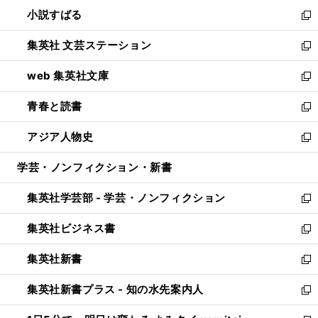
ウ
し
小説すばる
く
で
い
新
開
ウ
し
集英社 文芸ステーション
く
ィ
い
新
ン
ウ
し
web 集英社文庫
ド
ィ
い
新
ウ
ン
ウ
し
青春と読書
で
ド
ィ
い
新
開
ウ
ン
ウ
し
アジア人物史
く
で
ド
ィ
い
新
開
ウ
ン
ウ
し
学芸・ノンフィクション・新書
く
で
ド
ィ
い
開
ウ
ン
ウ
集英社学芸部 - 学芸・ノンフィクション
く
で
ド
ィ
新
開
ウ
ン
し
集英社ビジネス書
く
で
ド
い
新
開
ウ
ウ
し
集英社新書
く
で
ィ
い
新
開
ン
ウ
し
集英社新書プラス - 知の水先案内人
く
ド
ィ
い
新
ウ
ン
ウ
し