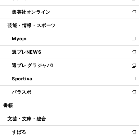
新
開
ウ
ン
ウ
し
集英社オンライン
く
で
ド
ィ
い
新
開
ウ
ン
ウ
し
芸能・情報・スポーツ
く
で
ド
ィ
い
開
ウ
ン
ウ
Myojo
く
で
ド
ィ
新
開
ウ
ン
し
週プレNEWS
く
で
ド
い
新
開
ウ
ウ
し
週プレ グラジャパ!
く
で
ィ
い
新
開
ン
ウ
し
Sportiva
く
ド
ィ
い
新
ウ
ン
ウ
し
パラスポ
で
ド
ィ
い
新
開
ウ
ン
ウ
し
書籍
く
で
ド
ィ
い
開
ウ
ン
ウ
文芸・文庫・総合
く
で
ド
ィ
開
ウ
ン
すばる
く
で
ド
新
開