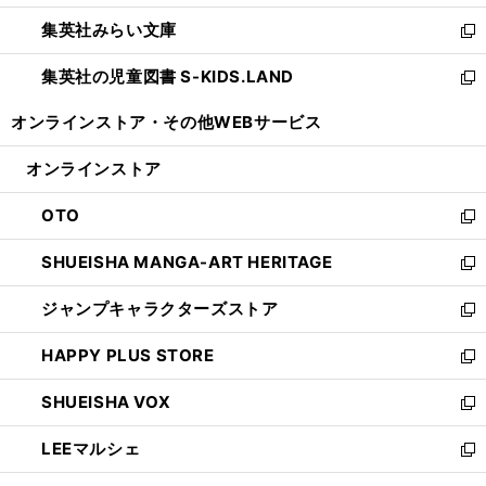
開
ウ
ン
ウ
集英社みらい文庫
く
で
ド
ィ
新
開
ウ
ン
し
集英社の児童図書 S-KIDS.LAND
く
で
ド
い
新
開
ウ
ウ
し
オンラインストア・
その他WEBサービス
く
で
ィ
い
開
ン
ウ
オンラインストア
く
ド
ィ
ウ
ン
OTO
で
ド
新
開
ウ
し
SHUEISHA MANGA-ART HERITAGE
く
で
い
新
開
ウ
し
ジャンプキャラクターズストア
く
ィ
い
新
ン
ウ
し
HAPPY PLUS STORE
ド
ィ
い
新
ウ
ン
ウ
し
SHUEISHA VOX
で
ド
ィ
い
新
開
ウ
ン
ウ
し
LEEマルシェ
く
で
ド
ィ
い
新
開
ウ
ン
ウ
し