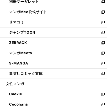
別冊マーガレット
く
で
ィ
い
新
開
ン
ウ
し
マンガMee公式サイト
く
ド
ィ
い
新
ウ
ン
ウ
し
リマコミ
で
ド
ィ
い
新
開
ウ
ン
ウ
し
ジャンプTOON
く
で
ド
ィ
い
新
開
ウ
ン
ウ
し
ZEBRACK
く
で
ド
ィ
い
新
開
ウ
ン
ウ
し
マンガMeets
く
で
ド
ィ
い
新
開
ウ
ン
ウ
し
S-MANGA
く
で
ド
ィ
い
新
開
ウ
ン
ウ
し
集英社コミック文庫
く
で
ド
ィ
い
新
開
ウ
ン
ウ
し
女性マンガ
く
で
ド
ィ
い
開
ウ
ン
ウ
Cookie
く
で
ド
ィ
新
開
ウ
ン
し
Cocohana
く
で
ド
い
新