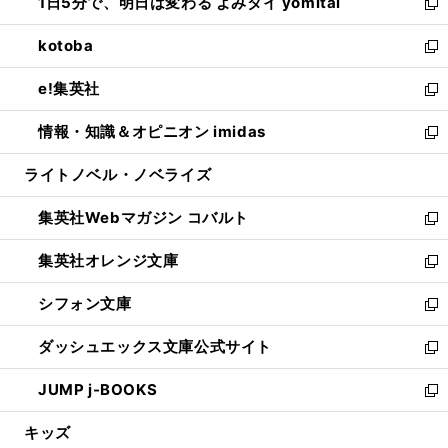
1日5分で、明日は変わる よみタイ yomitai
で
ド
ィ
い
新
開
ウ
ン
ウ
し
kotoba
く
で
ド
ィ
い
新
開
ウ
ン
ウ
し
e!集英社
く
で
ド
ィ
い
新
開
ウ
ン
ウ
し
情報・知識＆オピニオン imidas
く
で
ド
ィ
い
新
開
ウ
ン
ウ
し
ライトノベル・ノベライズ
く
で
ド
ィ
い
開
ウ
ン
ウ
集英社Webマガジン コバルト
く
で
ド
ィ
新
開
ウ
ン
し
集英社オレンジ文庫
く
で
ド
い
新
開
ウ
ウ
し
シフォン文庫
く
で
ィ
い
新
開
ン
ウ
し
ダッシュエックス文庫公式サイト
く
ド
ィ
い
新
ウ
ン
ウ
し
JUMP j-BOOKS
で
ド
ィ
い
新
開
ウ
ン
ウ
し
キッズ
く
で
ド
ィ
い