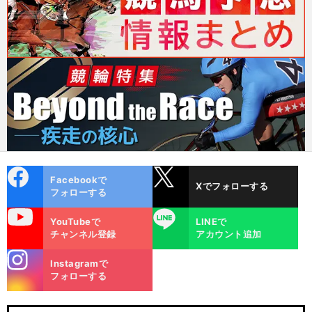
cebo
X
Facebookで
Xでフォローする
ok
フォローする
uTube
LINE
YouTubeで
LINEで
チャンネル登録
アカウント追加
stagra
Instagramで
m
フォローする