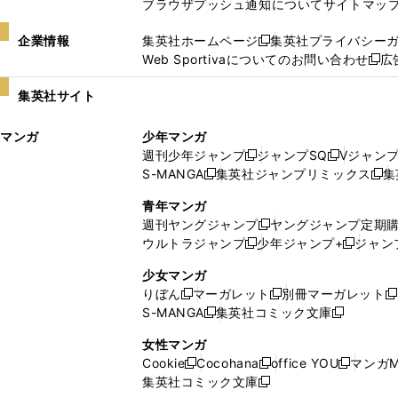
ブラウザプッシュ通知について
サイトマッ
企業情報
集英社ホームページ
集英社プライバシー
新
Web Sportivaについてのお問い合わせ
広
し
新
い
し
集英社サイト
ウ
い
ィ
ウ
マンガ
少年マンガ
ン
ィ
週刊少年ジャンプ
ジャンプSQ
Vジャン
ド
ン
新
新
S-MANGA
集英社ジャンプリミックス
集
ウ
ド
新
し
し
新
で
ウ
し
い
い
し
青年マンガ
開
で
い
ウ
ウ
い
週刊ヤングジャンプ
ヤングジャンプ定期
新
く
開
ウ
ィ
ィ
ウ
ウルトラジャンプ
少年ジャンプ+
ジャン
新
し
新
く
ィ
ン
ン
ィ
し
い
し
ン
ド
ド
ン
少女マンガ
い
ウ
い
ド
ウ
ウ
ド
りぼん
マーガレット
別冊マーガレット
新
新
新
ウ
ィ
ウ
ウ
で
で
ウ
S-MANGA
集英社コミック文庫
し
新
し
新
ィ
ン
ィ
で
開
開
で
い
し
い
し
ン
ド
ン
女性マンガ
開
く
く
開
ウ
い
ウ
い
ド
ウ
ド
Cookie
Cocohana
office YOU
マンガM
く
く
新
新
新
ィ
ウ
ィ
ウ
ウ
で
ウ
集英社コミック文庫
し
新
し
し
ン
ィ
ン
ィ
で
開
で