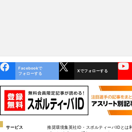
ebo
X
YouTube
Facebookで
Xでフォローする
ok
フォローする
サービス
推奨環境
集英社ID・スポルティーバIDとは