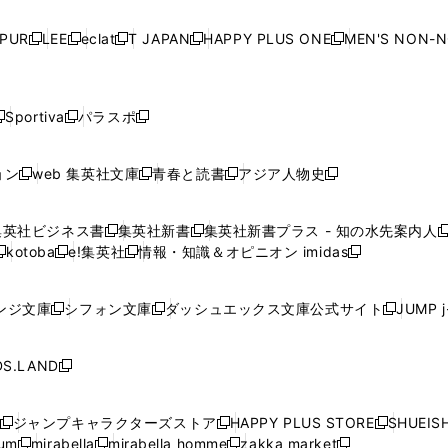
い
い
い
い
ド
ド
ド
ド
ド
開
く
開
く
開
く
開
ウ
ウ
ウ
ウ
ウ
ウ
ウ
ウ
ウ
PUR
LEE
eclat
T JAPAN
HAPPY PLUS ONE
MEN'S NON-
く
く
く
く
新
新
新
新
新
ィ
ィ
ィ
ィ
で
で
で
で
で
し
し
し
し
し
ン
ン
ン
ン
開
開
開
開
開
い
い
い
い
い
ド
ド
ド
ド
く
く
く
く
く
ウ
ウ
ウ
ウ
ウ
ウ
ウ
ウ
ウ
Sportiva
パラスポ
新
新
ィ
ィ
ィ
ィ
ィ
で
で
で
で
し
し
し
ン
ン
ン
ン
ン
開
開
開
開
い
い
い
ド
ド
ド
ド
ド
ョン
web 集英社文庫
青春と読書
アジア人物史
く
く
く
く
新
新
新
新
ウ
ウ
ウ
ウ
ウ
ウ
ウ
ウ
し
し
し
し
ィ
ィ
ィ
で
で
で
で
で
い
い
い
い
ン
ン
ン
集英社ビジネス書
集英社新書
集英社新書プラス - 知の水先案内人
開
開
開
開
開
新
新
新
ウ
ウ
ウ
ウ
ド
ド
ド
kotoba
e!集英社
情報・知識＆オピニオン imidas
く
く
く
く
く
新
し
新
し
新
ィ
ィ
ィ
ィ
ウ
ウ
ウ
し
し
い
し
い
し
ン
ン
ン
ン
で
で
で
い
い
ウ
い
ウ
い
ド
ド
ド
ド
ンジ文庫
シフォン文庫
ダッシュエックス文庫公式サイト
JUMP 
開
開
開
新
新
新
ウ
ウ
ィ
ウ
ィ
ウ
ウ
ウ
ウ
ウ
く
く
く
し
し
し
ィ
ィ
ン
ィ
ン
ィ
で
で
で
で
い
い
い
ン
ン
ド
ン
ド
ン
S.LAND
開
開
開
開
新
ウ
ウ
ウ
ド
ド
ウ
ド
ウ
ド
く
く
く
く
し
ィ
ィ
ィ
ウ
ウ
で
ウ
で
ウ
い
ン
ン
ン
ジャンプキャラクターズストア
HAPPY PLUS STORE
SHUEIS
で
で
開
で
開
で
新
新
新
ウ
ド
ド
ド
ium
mirabella
mirabella homme
zakka market
開
開
く
開
く
開
し
新
新
新
し
新
し