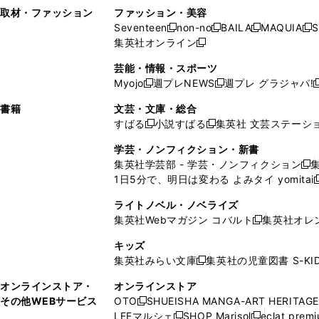
い
し
い
い
ド
ン
ド
ン
取材・ファッション
ファッション・美容
開
く
開
ウ
い
ウ
ウ
ウ
ド
ウ
ド
Seventeen
non-no
BAILA
MAQUIA
S
く
く
新
新
新
新
ィ
ウ
ィ
ィ
で
ウ
で
ウ
集英社オンライン
し
新
し
し
し
ン
ィ
ン
ン
開
で
開
で
い
し
い
い
い
ド
ン
ド
ド
芸能・情報・スポーツ
く
開
く
開
ウ
い
ウ
ウ
ウ
ウ
ド
ウ
ウ
Myojo
週プレNEWS
週プレ グラジャパ!
く
く
新
新
新
ィ
ウ
ィ
ィ
ィ
で
ウ
で
で
し
し
ン
ィ
ン
ン
ン
書籍
文芸・文庫・総合
開
で
開
開
い
い
ド
ン
ド
ド
ド
すばる
小説すばる
集英社 文芸ステーシ
く
開
く
く
新
新
ウ
ウ
ウ
ド
ウ
ウ
ウ
く
し
し
ィ
ィ
学芸・ノンフィクション・新書
で
ウ
で
で
で
い
い
ン
ン
集英社学芸部 - 学芸・ノンフィクション
開
で
開
開
開
新
ウ
ウ
ド
ド
1日5分で、明日は変わる よみタイ yomitai
く
開
く
く
く
し
新
ィ
ィ
ウ
ウ
く
い
ン
ン
ライトノベル・ノベライズ
で
で
ウ
ド
ド
集英社Webマガジン コバルト
集英社オレ
開
開
新
ィ
ウ
ウ
く
く
し
ン
キッズ
で
で
い
ド
集英社みらい文庫
集英社の児童図書 S-KID
開
開
新
ウ
ウ
く
く
し
ィ
オンラインストア・
オンラインストア
で
い
ン
その他WEBサービス
OTO
SHUEISHA MANGA-ART HERITAGE
開
新
ウ
ド
LEEマルシェ
SHOP Marisol
eclat prem
く
し
新
新