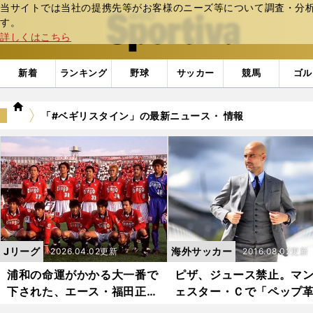
当サイトでは当社の提携先等がお客様のニーズ等について調査・分析し
web Sportiva (webスポルティーバ)
す。
詳しくはこちら
新着
ランキング
野球
サッカー
競馬
ゴル
we
「#ベギリスタイン」の最新ニュース・ 情報
b
ス
ポ
ル
テ
ィ
ー
バ
Jリーグ
海外サッカー
2026.04.02更新
2016.08.02更新
浦和の命運がかかる大一番で
ピザ、ジュース禁止。マ
下された、エース・福田正博
ェスター・Ｃで「ペップ
への非情采配
命」進行中