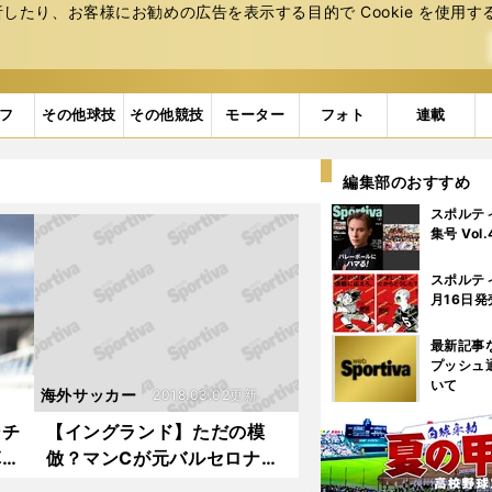
たり、お客様にお勧めの広告を表⽰する⽬的で Cookie を使⽤す
フ
その他球技
その他競技
モーター
フォト
連載
編集部のおすすめ
スポルテ
集号 Vol
スポルテ
月16日発
最新記事
プッシュ
いて
海外サッカー
2018.03.02更新
ンチ
【イングランド】ただの模
革
倣？マンCが元バルセロナの
幹部を次々に招聘