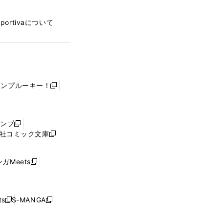
Sportivaについて
ャンプルーキー！
新
し
い
ウ
ャンプ
新
ィ
社コミック文庫
し
新
ン
い
し
ド
ウ
い
ウ
ガMeets
新
ィ
ウ
で
し
ン
ィ
開
い
ド
ン
く
ウ
ウ
ド
s
S-MANGA
新
新
ィ
で
ウ
し
し
ン
開
で