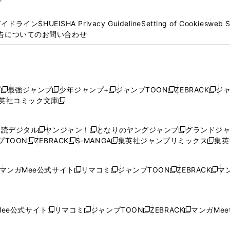
プ
ガイドライン
SHUEISHA Privacy Guideline
Setting of Cookies
web 
告についてのお問い合わせ
プ
最強ジャンプ
少年ジャンプ+
ジャンプTOON
ZEBRACK
ジ
新
新
新
新
新
英社コミック文庫
し
新
し
し
し
し
い
い
し
い
い
い
ウ
ウ
い
ウ
ウ
ウ
購読デジタル
ヤンジャン！
となりのヤングジャンプ
グランドジ
新
新
新
ィ
ィ
ウ
ィ
ィ
ィ
プTOON
ZEBRACK
S-MANGA
集英社ジャンプリミックス
集英
新
し
新
し
新
し
新
ン
ン
ィ
ン
ン
ン
し
い
し
い
し
い
し
ド
ド
ン
ド
ド
ド
い
ウ
い
ウ
い
ウ
い
ウ
ウ
ド
ウ
ウ
ウ
マンガMee公式サイト
リマコミ
ジャンプTOON
ZEBRACK
マン
新
新
新
新
ウ
ィ
ウ
ィ
ウ
ィ
ウ
で
で
ウ
で
で
で
し
し
し
し
し
ィ
ン
ィ
ン
ィ
ン
ィ
開
開
で
開
開
開
い
い
い
い
い
ン
ド
ン
ド
ン
ド
ン
く
く
開
く
く
く
ウ
ウ
ウ
ウ
ウ
ド
ウ
ド
ウ
ド
ウ
ド
ee公式サイト
リマコミ
ジャンプTOON
ZEBRACK
マンガMeet
く
新
新
新
新
ィ
ィ
ィ
ィ
ィ
ウ
で
ウ
で
ウ
で
ウ
し
し
し
し
ン
ン
ン
ン
ン
で
開
で
開
で
開
で